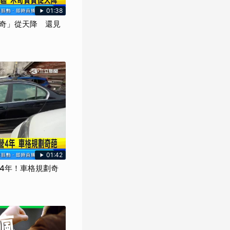
01:38
奇」從天降 還見
01:42
營4年！車格規劃奇