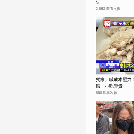
失
2,663 觀看次數
獨家／喊成本壓力
應」小吃變貴
658 觀看次數