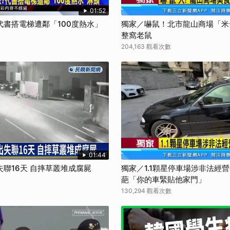
01:52
書搭電梯遭鄰「100度熱水」
獨家／嚇鼠！北市龍山商場「米
整窩老鼠
204,163 觀看次數
01:44
聯16天 自摔草叢堆成腐屍
獨家／1.1顆星停車場涉非法經
葩「你的車緊貼他家門」
130,294 觀看次數