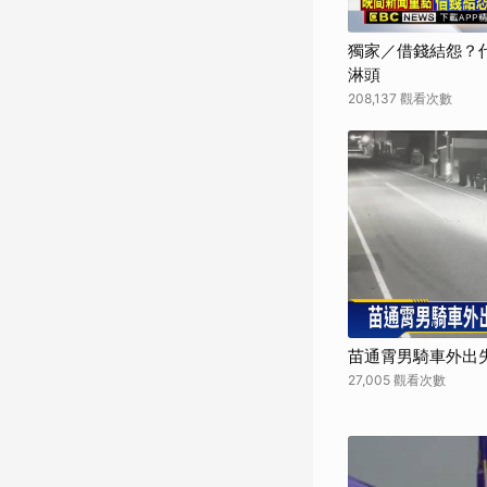
獨家／借錢結怨？代
淋頭
208,137 觀看次數
苗通霄男騎車外出失
27,005 觀看次數