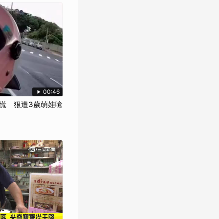
00:46
慌 狠遭3歲萌娃嗆