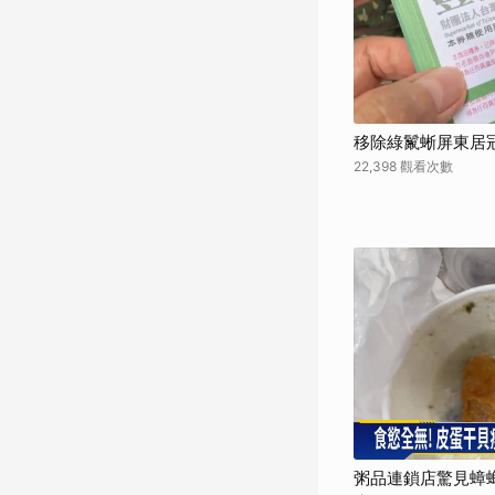
移除綠鬣蜥屏東居
22,398 觀看次數
粥品連鎖店驚見蟑螂