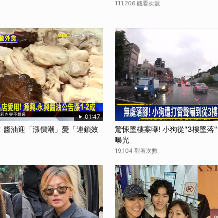
111,206 觀看次數
01:47
！醬油迎「漲價潮」憂「連鎖效
驚悚墜樓案曝! 小狗從"3樓墜落
曝光
19,104 觀看次數