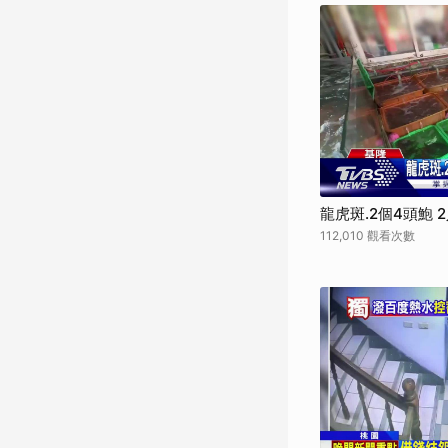
龍虎斑.2個4頭鮑 
112,010 觀看次數