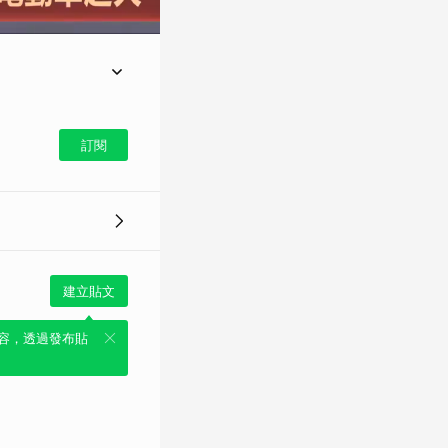
動車起火事故。徐男行
警消迅速到場疏散民眾
訂閱
三段與慶豐一街口，昨
乘微型電動車行經路
當時完全不明原因，感
員趕抵現場。為避免火
水滅火；警方同時也到
近其他車輛與建築物，
ne好友，重點新聞不漏
建立貼文
容，透過發布貼