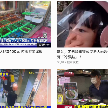
01:22
2人吃3400元 控旅遊業腐敗
影音／老爸騎車雙載突遇大雨超
聲「冷靜點」！
65,842 觀看次數