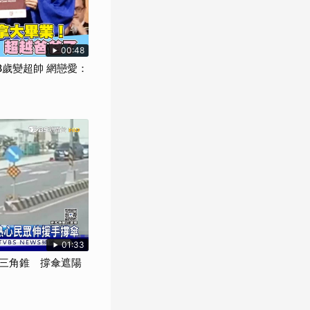
00:48
8歲變超帥 網戀愛：
01:33
三角錐 撐傘遮陽