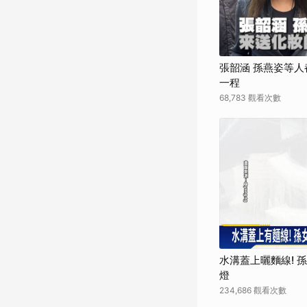
張韶涵 孫燕姿等人
一程
68,783 觀看次數
水溝蓋上曬麵線! 
燈
234,686 觀看次數