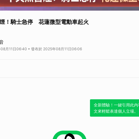
煙！騎士急停 花蓮微型電動車起火
治甬報導 昨（10）日晚間，花蓮吉安鄉中山路三段與慶豐一街口發生微型電
音
故障突然冒出白煙並起火，徐男立即停車報案，很快車輛起火並燒成一團火球，
08月11日06:40 • 發布於 2025年08月11日06:06
0分鐘內將火勢控制，詳細起火原因仍有待警消後續釐清。 花蓮吉安鄉中山路
火意外，所幸及時獲報並由警消迅速處理，無人受傷。 事發當時，徐姓騎士騎
突然間車身冒出大量白煙，火勢迅速蔓延，整輛車瞬間成為火球。徐男表示，他
緊將車停靠路邊並立即撥打119報案。 接獲通報後，花蓮吉安消防分隊迅速派
全，消防人員立即在周邊疏散圍觀群眾，並迅速拉起水線對燃燒的電動車進行射
維持現場秩序。 整個滅火過程約10分鐘完成，火勢被有效控制，避免波及附
調查人員後續釐清。 電動車殘骸。（圖／民視新聞翻攝）
《👉加入民視新聞Li
全新體驗！一鍵引用此內
文來輕鬆表達個人立場。