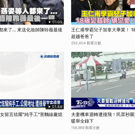
取消
01:05
都來了... 來送化妝師陳聆薇最後
王仁甫學霸兒子加拿大畢業！ 1
超越爸爸了
293,404 觀看次數
01:44
孫女留言炫耀"純手工"害麵線廠熄
夫妻機車迴轉遭撞飛！民眾秒圍
暖舉全錄下
156,989 觀看次數