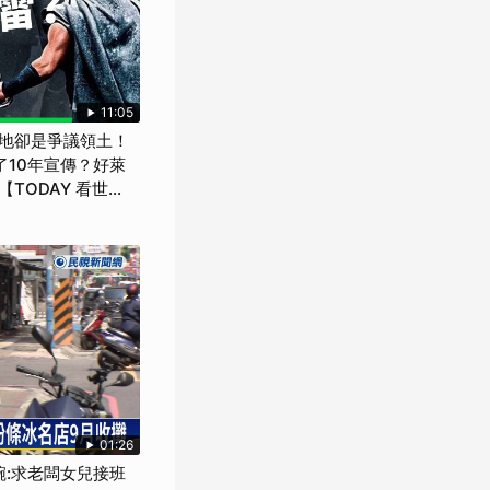
11:05
地卻是爭議領土！
了10年宣傳？好萊
TODAY 看世
01:26
碗:求老闆女兒接班