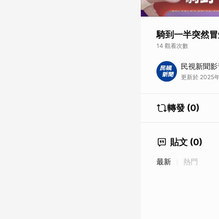
騎到一半突然冒
14 觀看次數
即時中心／温芸萱、陳
民視新聞影
經路口時，車輛疑似
更新於 2025年
並以水線撲滅火勢，1
晚驚傳微型電動車起
口，疑似車輛故障，
轉發 (0)
覺車子一騎就冒煙，趕
勢擴大及確保民眾安
場協助進行交通疏導，
詳細原因仍有待消防
貼文 (0)
接👈》
最新
熱門