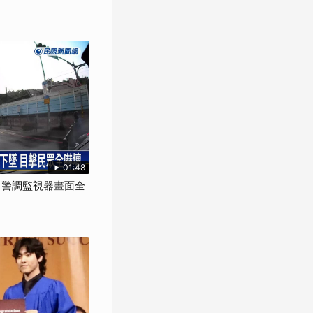
01:48
" 警調監視器畫面全