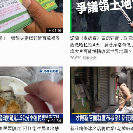
01:16
冠！ 獵龍夫妻檔領近百萬禮券
諾蘭《奧德賽》票房狂賣，取景
西撒哈拉拍4天，竟替摩洛哥做
塢大片可能悄悄改寫世界地圖？【
界】
76,570 觀看次數
01:34
 民眾險吃下肚! 衛生局查出缺
新莊粉條冰名店將歇業! 老饕敲