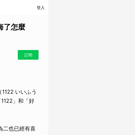
登入
悔了怎麼
訂閱
122 いいふう
1122」和「好
為二也已經有喜