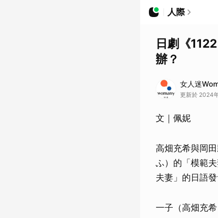
人際
日劇《11
辦？
女人迷Wom
更新於 2024年
文｜佩妮
高畑充希與岡田將
ふ）的「模範夫妻
夫妻」的日語發
一子（高畑充希