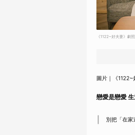
《1122~好夫妻》劇照
圖片｜《1122
戀愛是戀愛 
別把「在家