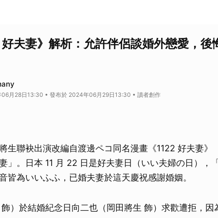
22 好夫妻》解析：允許伴侶談婚外戀愛，後
any
06月28日13:30 • 發布於 2024年06月29日13:30 • 讀者創作
生聯袂出演改編自渡邊ペコ同名漫畫《1122 好夫妻》（1
」。日本 11 月 22 日是好夫妻日（いい夫婦の日），「
音皆為いいふふ，已婚夫妻於這天慶祝感謝婚姻。
 飾）於結婚紀念日向二也（岡田將生 飾）求歡遭拒，因