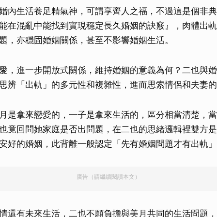
婚內生活養足精氣神，可謂享齊人之福，不過這是個非典
能在混亂中能找到實現穩定長久婚姻的訣竅』，肉體出軌
題，亦穩固婚姻關係，甚至不影響婚姻生活。
愛，進一步開放式關係，維持婚姻的意義為何？二也與婚
思辨「出軌」的多元性和複雜性，進而思索情侶和夫妻的
月是拿來戀愛的，一子是拿來生活的，區分相當清楚，當
也竟回問她家庭是否出問題，在二也的思緒邏輯裡雙方是
安好的婚姻，此背離一般認定「先有婚姻問題才有出軌」
廣告（請繼續閱讀本文）
情還有未來生活，二也不願負擔與美月共同的生活問題，