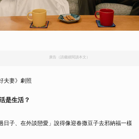
廣告（請繼續閱讀本文）
~好夫妻》劇照
生活是生活？
過日子、在外談戀愛」說得像迎春撒豆子去邪納福一樣