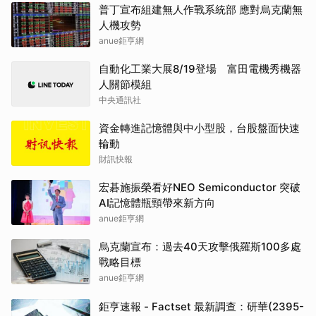
普丁宣布組建無人作戰系統部 應對烏克蘭無
人機攻勢
anue鉅亨網
自動化工業大展8/19登場 富田電機秀機器
人關節模組
中央通訊社
資金轉進記憶體與中小型股，台股盤面快速
輪動
財訊快報
宏碁施振榮看好NEO Semiconductor 突破
AI記憶體瓶頸帶來新方向
anue鉅亨網
烏克蘭宣布：過去40天攻擊俄羅斯100多處
戰略目標
anue鉅亨網
鉅亨速報 - Factset 最新調查：研華(2395-