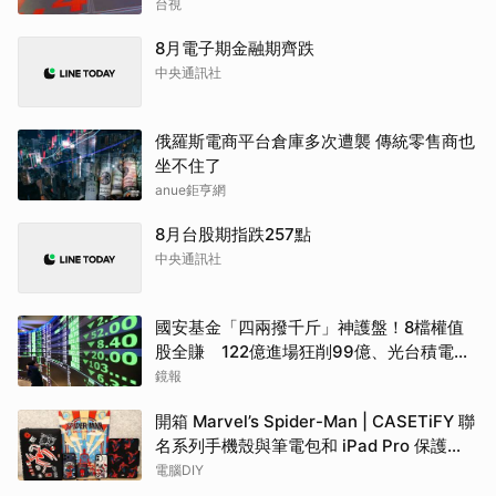
台視
8月電子期金融期齊跌
中央通訊社
俄羅斯電商平台倉庫多次遭襲 傳統零售商也
坐不住了
anue鉅亨網
8月台股期指跌257點
中央通訊社
國安基金「四兩撥千斤」神護盤！8檔權值
股全賺 122億進場狂削99億、光台積電就
賺77億
鏡報
開箱 Marvel’s Spider-Man | CASETiFY 聯
名系列手機殼與筆電包和 iPad Pro 保護
殼：多款樣式任蜘蛛人粉絲挑選更能完美呵
電腦DIY
護心愛產品