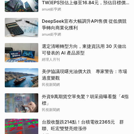
TW)EPS預估上修至16.84元，預估目標價
為550元
anue鉅亨網
DeepSeek宣布大幅調升API售價 從低價競
爭轉向商業化獲利
anue鉅亨網
選定清晰轉型方向，東捷資訊用 30 天做出
可發表的 AI 產品原型
經理人月刊
美伊協議現曙光油價大跌 專家警告：市場
過度樂觀
民視新聞網
外資9萬期貨空單免驚？胡采蘋曝看盤「4指
標」
民視新聞網
台股收盤跌214點！台積電收2365元 群
聯、旺宏雙雙亮燈漲停