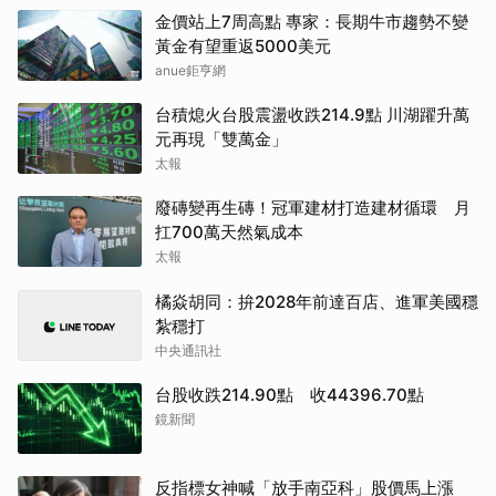
金價站上7周高點 專家：長期牛市趨勢不變
黃金有望重返5000美元
anue鉅亨網
台積熄火台股震盪收跌214.9點 川湖躍升萬
元再現「雙萬金」
太報
廢磚變再生磚！冠軍建材打造建材循環 月
扛700萬天然氣成本
太報
橘焱胡同：拚2028年前達百店、進軍美國穩
紮穩打
中央通訊社
台股收跌214.90點 收44396.70點
鏡新聞
反指標女神喊「放手南亞科」股價馬上漲