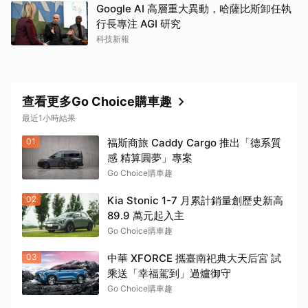
Google AI 高層重大異動，哈薩比斯卸任執
行長專注 AGI 研究
科技新報
查看更多Go Choice購車趣
最近1小時結果
01
福斯商旅 Caddy Cargo 推出「德系質
感 精算圓夢」專案
Go Choice購車趣
02
Kia Stonic 1-7 月累計銷量創歷史新高
89.9 萬元起入主
Go Choice購車趣
03
中華 XFORCE 攜臺南祀典大天后宮 試
乘送「幸福駕到」過爐御守
Go Choice購車趣