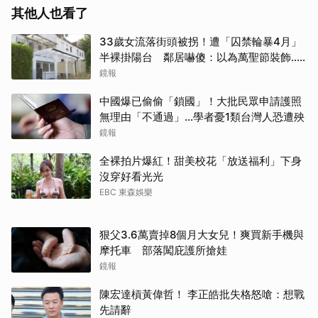
其他人也看了
33歲女流落街頭被拐！遭「囚禁輪暴4月」
半裸掛陽台 鄰居嚇傻：以為萬聖節裝飾...
主謀竟與妻小同住
鏡報
中國爆已偷偷「鎖國」！大批民眾申請護照
無理由「不通過」...學者憂1類台灣人恐遭殃
鏡報
全裸拍片爆紅！甜美校花「放送福利」下身
沒穿好看光光
EBC 東森娛樂
狠父3.6萬賣掉8個月大女兒！爽買新手機與
摩托車 部落闖庇護所搶娃
鏡報
陳宏達槓黃偉哲！ 李正皓批失格怒嗆：想戰
先請辭