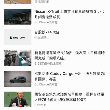
民視新聞網
Nissan X-Trail 上市首月銷量躋身前 3，七
月銷售逆勢成長
Go Choice購車趣
台股跌214.9點
中央通訊社
新北捷運運量成長13倍 侯友宜：目標這時
間完成「四環八線」
5168實價登錄比價王
福斯商旅 Caddy Cargo 推出「德系質感 精
算圓夢」專案
Go Choice購車趣
國安基金第九次護盤名單揭曉！重押台積電
大賺76.6億元 總報酬率破100%
Newtalk