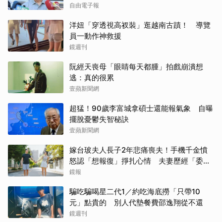
自由電子報
洋妞「穿透視高衩裝」逛越南古蹟！ 導覽
員一動作神救援
鏡週刊
阮經天喪母「眼睛每天都腫」拍戲崩潰想
逃：真的很累
壹蘋新聞網
超猛！90歲李富城拿碩士還能報氣象 自曝
擺脫憂鬱失智秘訣
壹蘋新聞網
嫁台玻夫人長子2年悲痛喪夫！手機千金憤
怒認「想報復」掙扎心情 夫妻歷經「委屈
與不平」只能安靜
鏡報
騙吃騙喝星二代1／約吃海底撈「只帶10
元」點貴的 別人代墊餐費邵逸翔從不還
鏡週刊