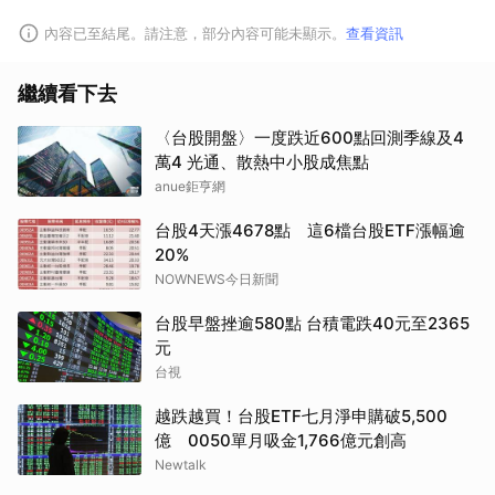
內容已至結尾。請注意，部分內容可能未顯示。
查看資訊
繼續看下去
〈台股開盤〉一度跌近600點回測季線及4
萬4 光通、散熱中小股成焦點
anue鉅亨網
取消
台股4天漲4678點 這6檔台股ETF漲幅逾
20%
NOWNEWS今日新聞
台股早盤挫逾580點 台積電跌40元至2365
元
台視
越跌越買！台股ETF七月淨申購破5,500
億 0050單月吸金1,766億元創高
Newtalk