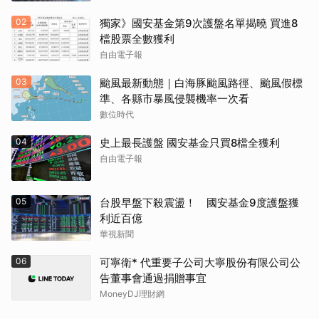
02
獨家》國安基金第9次護盤名單揭曉 買進8
檔股票全數獲利
自由電子報
03
颱風最新動態｜白海豚颱風路徑、颱風假標
準、各縣市暴風侵襲機率一次看
數位時代
04
史上最長護盤 國安基金只買8檔全獲利
自由電子報
05
台股早盤下殺震盪！ 國安基金9度護盤獲
利近百億
華視新聞
06
可寧衛* 代重要子公司大寧股份有限公司公
告董事會通過捐贈事宜
MoneyDJ理財網