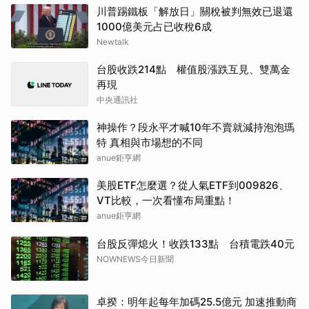
川普踢鐵板「解放日」關稅被判無效已退還
1000億美元占已收稅6成
Newtalk
台股收跌214點 權值股漲跌互見、雙萬金
再現
中央通訊社
神操作？段永平才喊10年不賣就減持泡泡瑪
特 真相與市場想的不同
anue鉅亨網
美股ETF怎麼選？從人氣ETF到009826、
VT比較，一次看懂布局重點！
anue鉅亨網
台股反彈熄火！收跌133點 台積電跌40元
NOWNEWS今日新聞
卓揆：明年起每年加碼25.5億元 加速推動商