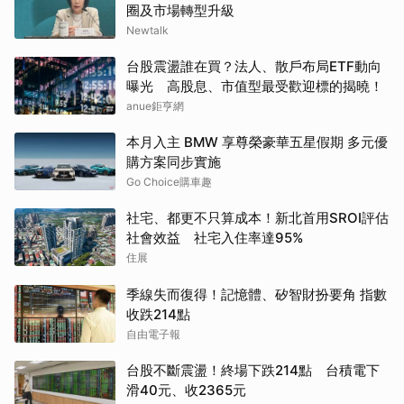
圈及市場轉型升級
Newtalk
台股震盪誰在買？法人、散戶布局ETF動向
曝光 高股息、市值型最受歡迎標的揭曉！
anue鉅亨網
本月入主 BMW 享尊榮豪華五星假期 多元優
購方案同步實施
Go Choice購車趣
社宅、都更不只算成本！新北首用SROI評估
社會效益 社宅入住率達95%
住展
季線失而復得！記憶體、矽智財扮要角 指數
收跌214點
自由電子報
台股不斷震盪！終場下跌214點 台積電下
滑40元、收2365元