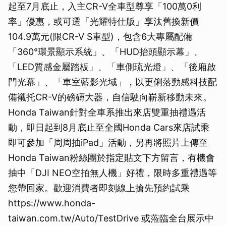
起至7月底止，入主CR-V全車型尊享「100萬0利
率」優惠，或可選「光耀特仕版」享汰舊換新價
104.9萬元(限CR-V S車型)，包含6大專屬配備
「360°環景顯示系統」、「HUD抬頭顯示幕」、
「LED質感金屬踏板」、「車側琉光燈」、「後廂啟
門光幕」、「車室藍影光域」，以更俐落動感科技配
備襯托CR-V的磅礡大器，自信駛向嶄新移動未來。
Honda Taiwan針對全車系推出來店雙重抽禮遇活
動，即日起到8月底止至全國Honda Cars來店試乘
即可參加「周周抽iPad」活動，另再將照片上傳至
Honda Taiwan粉絲團於指定貼文下方留言，有機會
抽中「DJI NEO空拍無人機」好禮，限時多重禮遇等
您帶回家。歡迎消費者即刻線上搶先預約試乘
https://www.honda-
taiwan.com.tw/Auto/TestDrive 或蒞臨全台展示中