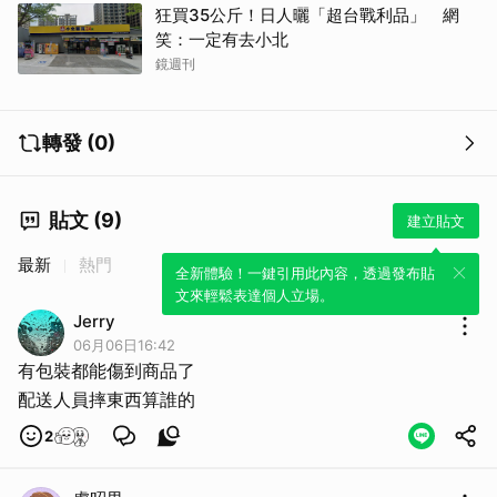
狂買35公斤！日人曬「超台戰利品」 網
笑：一定有去小北
鏡週刊
轉發 (0)
貼文 (9)
建立貼文
最新
熱門
全新體驗！一鍵引用此內容，透過發布貼
文來輕鬆表達個人立場。
Jerry
06月06日16:42
有包裝都能傷到商品了
配送人員摔東西算誰的
2