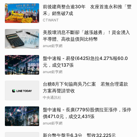
前後建商整合逾30年 友座首進永和推「豐
禾」銷售破7成
CTWANT
美股壞消息不斷卻「越漲越勇」！資金湧入
半導體、高收益債與比特幣
anue鉅亨網
盤中速報 - 易發(6425)急拉4.27%報60.0
元，成交137張
anue鉅亨網
台糖8月下旬協商吳乃仁案 若無合理還款
方案再聲請管收
中央通訊社
盤中速報 - 長廣(7795)股價拉至漲停，漲停
價471.0元，成交2,431張
anue鉅亨網
新台幣午盤升6.3分 暫收32.225元