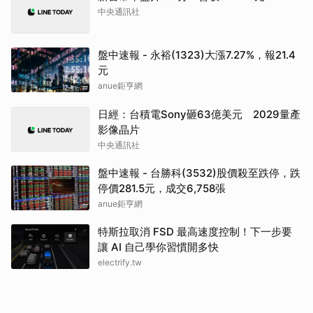
中央通訊社
盤中速報 - 永裕(1323)大漲7.27%，報21.4
元
anue鉅亨網
日經：台積電Sony砸63億美元 2029量產
影像晶片
中央通訊社
盤中速報 - 台勝科(3532)股價殺至跌停，跌
停價281.5元，成交6,758張
anue鉅亨網
特斯拉取消 FSD 最高速度控制！下一步要
讓 AI 自己學你習慣開多快
electrify.tw