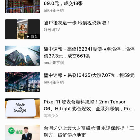
69.0元，成交18張
anue鉅亨網
過戶後忘這一步 地價稅恐暴增！
好房網TV
影音
盤中速報 - 高僑(6234)股價拉至漲停，漲停
價37.3元，成交661張
anue鉅亨網
盤中速報 - 易發(6425)大漲7.07%，報59元
anue鉅亨網
Pixel 11 發表會爆料統整！2nm Tensor
G6、HiLight 彩色燈效、全系列漲價，Pixel
Tag 首度亮相？
電獺少女
台灣迎史上最大財富繼承潮 永達保經提「三
解方」破解傳承地雷