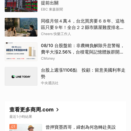
提前出關
EBC 東森新聞
同樣月領４萬４，台北買房要６８年、這地
區只要９年！全台２２縣市購屋難度排名一
次看
Cheers 快樂工作人
08/10 台股盤前：非農轉負解除升息警報，
費半大漲2.56%，台積電與記憶體族群開高
能守住嗎
CMoney
台股上週漲1106點 投顧：留意美國利率走
勢
中央通訊社
查看更多商周.com
最近1小時結果
01
曾押寶墨西哥，緯創為何急轉赴美設