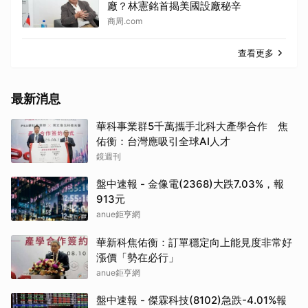
廠？林憲銘首揭美國設廠秘辛
商周.com
查看更多
最新消息
華科事業群5千萬攜手北科大產學合作 焦
佑衡：台灣應吸引全球AI人才
鏡週刊
盤中速報 - 金像電(2368)大跌7.03%，報
913元
anue鉅亨網
華新科焦佑衡：訂單穩定向上能見度非常好
漲價「勢在必行」
anue鉅亨網
盤中速報 - 傑霖科技(8102)急跌-4.01%報