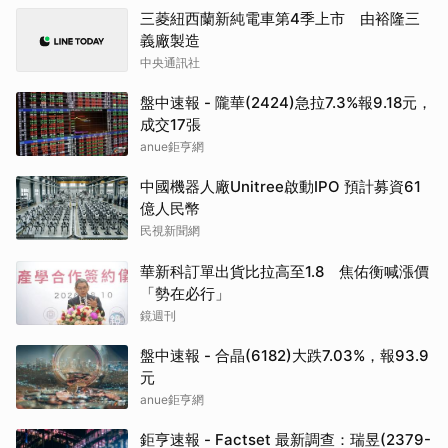
三菱紐西蘭新純電車第4季上市 由裕隆三
義廠製造
中央通訊社
盤中速報 - 隴華(2424)急拉7.3%報9.18元，
成交17張
anue鉅亨網
中國機器人廠Unitree啟動IPO 預計募資61
億人民幣
民視新聞網
華新科訂單出貨比拉高至1.8 焦佑衡喊漲價
「勢在必行」
鏡週刊
盤中速報 - 合晶(6182)大跌7.03%，報93.9
元
anue鉅亨網
鉅亨速報 - Factset 最新調查：瑞昱(2379-