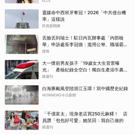
ELLE
靈媒命中西班牙奪冠！2026「中共侵台機
率」這樣說
民視新聞網
丟臉丟到瑞士！駐日內瓦辦事處「內部檢
舉」申訴處長李冠德：濫用公帑、職場霸
凌、超速仔拒繳罰單 外交部要查了
鏡報
大一懷前男友孩子「19歲女大生背景曝
光」 產檢紀錄全空白！獨自生產浴巾裹嬰
屍藏家5天
鏡週刊
白海豚颱風登陸浙江玉環！寫中國歷史紀錄
NOWNEWS今日新聞
取消
「千億富太」現身老店買250元麻糬！ 店
員讚「包包好可愛」她笑回：我自己做的
鏡週刊