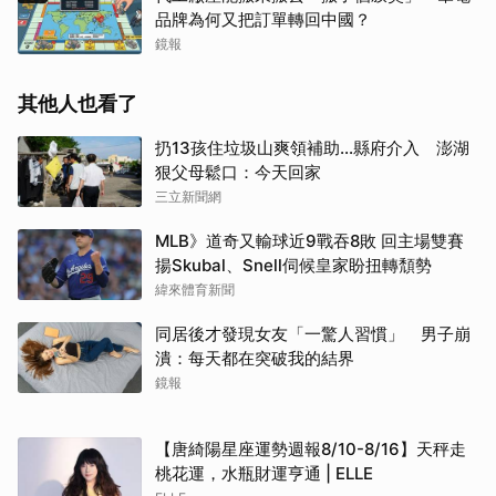
品牌為何又把訂單轉回中國？
鏡報
其他人也看了
扔13孩住垃圾山爽領補助…縣府介入 澎湖
狠父母鬆口：今天回家
三立新聞網
MLB》道奇又輸球近9戰吞8敗 回主場雙賽
揚Skubal、Snell伺候皇家盼扭轉頹勢
緯來體育新聞
同居後才發現女友「一驚人習慣」 男子崩
潰：每天都在突破我的結界
鏡報
【唐綺陽星座運勢週報8/10-8/16】天秤走
桃花運，水瓶財運亨通 | ELLE