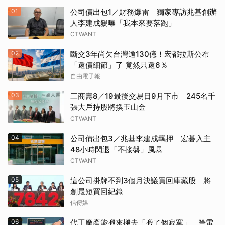
01
公司債出包1／財務爆雷 獨家專訪兆基創辦
人李建成親曝「我本來要落跑」
CTWANT
02
斷交3年尚欠台灣逾130億！宏都拉斯公布
「還債細節」了 竟然只還6％
自由電子報
03
三商壽8／19最後交易日9月下市 245名千
張大戶持股將換玉山金
CTWANT
04
公司債出包3／兆基李建成羈押 宏碁入主
48小時閃退「不接盤」風暴
CTWANT
05
這公司掛牌不到3個月決議買回庫藏股 將
創最短買回紀錄
信傳媒
06
代工廠產能搬來搬去「搬了個寂寞」 筆電