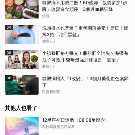
03
糖尿病不用戒白飯！60歲婦「飯前多加1步
驟」改變進食順序 3個月血糖狂降
鏡報
04
洗頭排水孔塞爆？更年期落髮兇手是它！醫
揭3招「吃回黑髮」
健康2.0
05
小禎養肝祕方曝光！脂肪肝全消失？海帶海
瓜子可護肝 醫曝最強肝修復是「這招」
健康2.0
06
糖尿病婦人「1改變」！3個月糖化血色素降
了
民視新聞網
其他人也看了
12星座今日運勢〈08.08星期六〉
科技紫微網每日星座