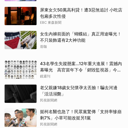
屏東女欠50萬高利貸！遭3惡煞追討 小吃店
包廂多次性侵
EBC 東森新聞
女生內褲前面的「蝴蝶結」真正用途曝光！
不只裝飾還有2大神功能
造咖
43名學生失蹤懸案...12年重大進展！震撼內
幕曝光 高官當年下令「銷毀監視器」今遭
逮
鏡週刊
老父親嫌18歲女兒懷孕太丟臉！騙去河邊
「活活溺斃」
民視新聞網
挺柯名醫也急了！民眾黨驚傳「支持率慘崩
剩7%」小草可能改挺另1黨
民視新聞網