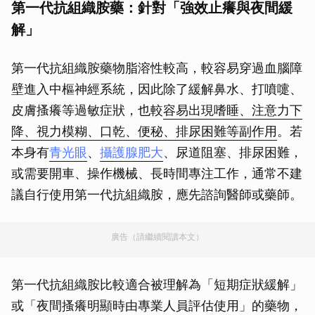
第一代抗組織胺藥：針對「強效止癢與夜間緩
解」
第一代抗組織胺藥物脂溶性較高，較容易穿過血腦障
壁進入中樞神經系統，因此除了緩解鼻水、打噴嚏、
皮膚搔癢等過敏症狀，也較
容易出現嗜睡、注意力下
降、視力模糊、口乾、便秘、排尿困難等副作用
。若
本身有
青光眼
、
攝護腺肥大
、尿道阻塞、排尿困難，
或需要開車、操作機械、長時間專注工作，通常不建
議自行使用第一代抗組織胺，應先諮詢醫師或藥師。
廣告（請繼續閱讀本文）
第一代抗組織胺比較適合被理解為「短期症狀緩解」
或「夜間搔癢明顯時由專業人員評估使用」的藥物，