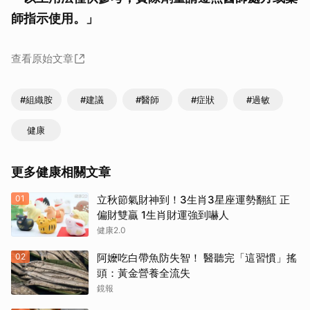
師指示使用。」
查看原始文章
#組織胺
#建議
#醫師
#症狀
#過敏
健康
更多健康相關文章
01
立秋節氣財神到！3生肖3星座運勢翻紅 正
偏財雙贏 1生肖財運強到嚇人
健康2.0
02
阿嬤吃白帶魚防失智！ 醫聽完「這習慣」搖
頭：黃金營養全流失
鏡報