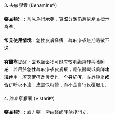
3. 去敏膠囊 (Benamine®)
藥品類別：
常見為指示藥，實際分類仍應依產品標示
為準。
常見使用情境
：急性皮膚搔癢、蕁麻疹或短期過敏不
適。
有醫靠
提醒：去敏類藥物可能有較明顯鎮靜與嗜睡
感，若用於急性蕁麻疹或皮膚癢，應依醫囑或藥師建
議使用；若蕁麻疹反覆發作、全身紅疹、眼唇腫脹或
合併呼吸不適，應盡快就醫，而不是自行反覆服用。
4. 維泰寧膠囊 (Vistaril®)
藥品類別：
處方藥，需由醫師評估後開立。