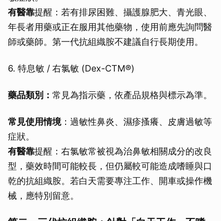
有醫靠
提醒：若有排尿困難、攝護腺肥大、青光眼、
年長者用藥或正在服用其他藥物，使用前應先詢問醫
師或藥師。第一代抗組織胺不建議自行長期使用。
6. 特息敏 / 右氯敏 (Dex-CTM®)
藥品類別：
常見為指示藥，依產品規格與標示為準。
常見使用情境
：過敏性鼻炎、濕疹搔癢、皮膚過敏等
症狀。
有醫靠
提醒：右氯敏常被視為治鼻敏相關成分的改良
型，藥效時間可能較長，但仍屬較可能造成嗜睡與口
乾的抗組織胺。若白天需要專注工作、開車或操作機
械，應特別留意。