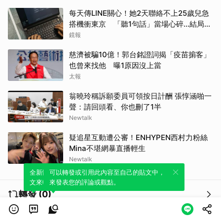
每天傳LINE關心！她2天聯絡不上25歲兒急
搭機衝東京 「聽1句話」當場心碎...結局看
哭網
鏡報
慈濟被騙10億！郭台銘證詞揭「疫苗掮客」
也曾來找他 曝1原因沒上當
太報
翁曉玲稱訴願委員可領按日計酬 張惇涵啪一
聲：請回頭看、你也刪了1半
Newtalk
疑追星互動遭公審！ENHYPEN西村力粉絲
Mina不堪網暴直播輕生
Newtalk
全新體驗！一鍵引用此內容，透過發布貼
可以轉發或引用此內容至自己的貼文中，
文來輕鬆表達個人立場。
來發表您的評論或觀點。
轉發 (0)