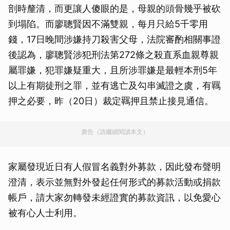
剖時釐清，而更讓人傻眼的是，母親的頭骨幾乎被砍
到塌陷。而廖聰賢因不滿雙親，每月只給5千零用
錢，17日晚間涉嫌持刀殺害父母，法院審酌相關事證
後認為，廖聰賢涉犯刑法第272條之殺直系血親尊親
屬罪嫌，犯罪嫌疑重大，且所涉罪嫌是最輕本刑5年
以上有期徒刑之罪，並有逃亡及勾串滅證之虞，有羈
押之必要，昨（20日）裁定羈押且禁止接見通信。
廣告（請繼續閱讀本文）
家屬發現近日有人假冒名義對外募款，因此發布聲明
澄清，表示並無對外發起任何形式的募款活動或捐款
帳戶，請大家勿轉發未經證實的募款資訊，以免愛心
被有心人士利用。