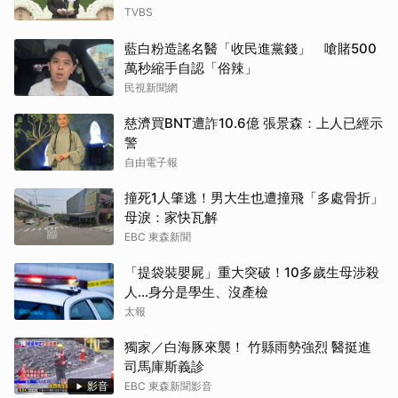
TVBS
藍白粉造謠名醫「收民進黨錢」 嗆賭500
萬秒縮手自認「俗辣」
民視新聞網
慈濟買BNT遭詐10.6億 張景森：上人已經示
警
自由電子報
撞死1人肇逃！男大生也遭撞飛「多處骨折」
母淚：家快瓦解
EBC 東森新聞
「提袋裝嬰屍」重大突破！10多歲生母涉殺
人...身分是學生、沒產檢
太報
獨家／白海豚來襲！ 竹縣雨勢強烈 醫挺進
司馬庫斯義診
影音
EBC 東森新聞影音