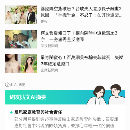
婆媳隔空撕破臉？台玻夫人還原長子離世2
原因 「手機千金」不忍了：如其說還需要
離開嗎？
鏡報
柯文哲爆粗口了！拒向陳時中道歉還罵3
字 一旁盧秀燕反應曝
民視新聞網
最毒閨蜜心！百萬網美被騙去菲律賓 失蹤
3年確定遭滅口
壹蘋新聞網
由 AI 摘要
網友貼文AI摘要
反思家庭教育與社會責任
部分用戶提到這起事件反映出家庭教育的失敗，質疑誰
應對社會中出現的敗類負責，並擔心年輕一代的價值