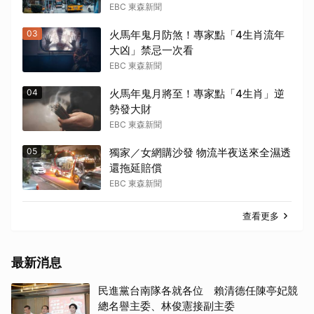
EBC 東森新聞
03
火馬年鬼月防煞！專家點「4生肖流年
大凶」禁忌一次看
EBC 東森新聞
04
火馬年鬼月將至！專家點「4生肖」逆
勢發大財
EBC 東森新聞
05
獨家／女網購沙發 物流半夜送來全濕透
還拖延賠償
EBC 東森新聞
查看更多
最新消息
民進黨台南隊各就各位 賴清德任陳亭妃競
總名譽主委、林俊憲接副主委