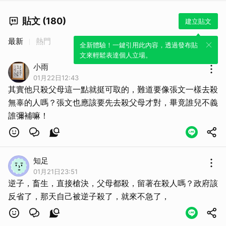
貼文 (180)
建立貼文
最新
熱門
全新體驗！一鍵引用此內容，透過發布貼
文來輕鬆表達個人立場。
小雨
01月22日12:43
其實他只殺父母這一點就挺可取的，難道要像張文一樣去殺
無辜的人嗎？張文也應該要先去殺父母才對，畢竟誰兒不義
誰彌補嘛！
知足
01月21日23:51
逆子，畜生，直接槍決，父母都殺，留著在殺人嗎？政府該
反省了，那天自己被逆子殺了，就來不急了，