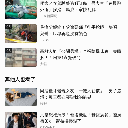
04
獨家／女駕駛肇逃1死1傷！男大生「凌晨跑
外送」挨撞 媽淚：家快瓦解
三立新聞網
05
最痛父親節！父遭惡鄰「徒手挖眼」失明
兒慟：世界再也沒有顏色
TVBS
06
高雄人氣「公關男模」全裸陳屍床緣 失聯
多天！房東1直覺破門
太報
其他人也看了
同居後才發現女友「一驚人習慣」 男子崩
潰：每天都在突破我的結界
鏡報
只是想吃清淡！他搭機點「糖尿病餐」遭廣
播3次 衝櫃檯傻眼了
CTWANT