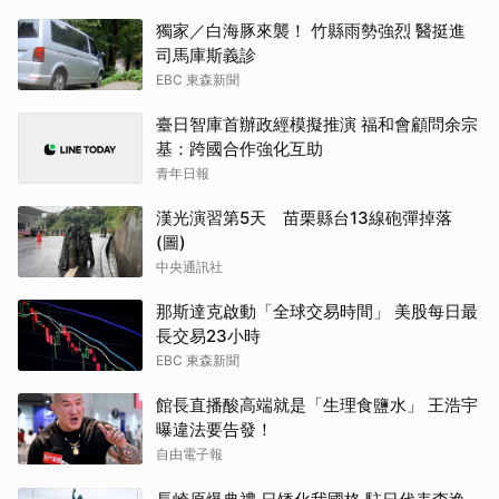
獨家／白海豚來襲！ 竹縣雨勢強烈 醫挺進
司馬庫斯義診
EBC 東森新聞
臺日智庫首辦政經模擬推演 福和會顧問余宗
基：跨國合作強化互助
青年日報
漢光演習第5天 苗栗縣台13線砲彈掉落
(圖)
中央通訊社
那斯達克啟動「全球交易時間」 美股每日最
長交易23小時
EBC 東森新聞
館長直播酸高端就是「生理食鹽水」 王浩宇
曝違法要告發！
自由電子報