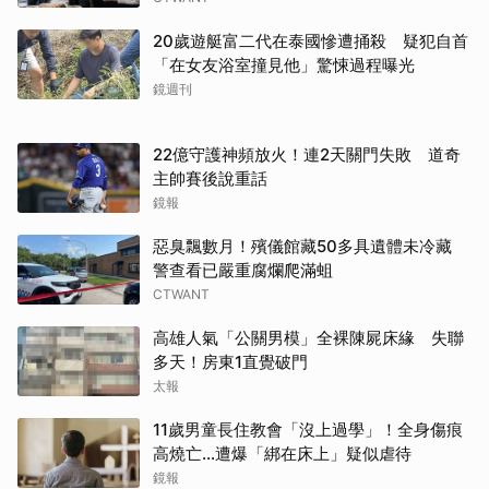
20歲遊艇富二代在泰國慘遭捅殺 疑犯自首
「在女友浴室撞見他」驚悚過程曝光
鏡週刊
22億守護神頻放火！連2天關門失敗 道奇
主帥賽後說重話
鏡報
惡臭飄數月！殯儀館藏50多具遺體未冷藏
警查看已嚴重腐爛爬滿蛆
CTWANT
高雄人氣「公關男模」全裸陳屍床緣 失聯
多天！房東1直覺破門
太報
11歲男童長住教會「沒上過學」！全身傷痕
高燒亡…遭爆「綁在床上」疑似虐待
鏡報