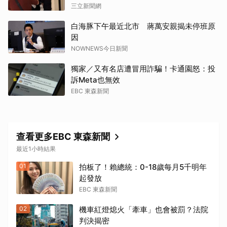
三立新聞網
白海豚下午最近北市 蔣萬安親揭未停班原
因
NOWNEWS今日新聞
獨家／又有名店遭冒用詐騙！卡通園怒：投
訴Meta也無效
EBC 東森新聞
查看更多EBC 東森新聞
最近1小時結果
01
拍板了！賴總統：0-18歲每月5千明年
起發放
EBC 東森新聞
02
機車紅燈熄火「牽車」也會被罰？法院
判決揭密