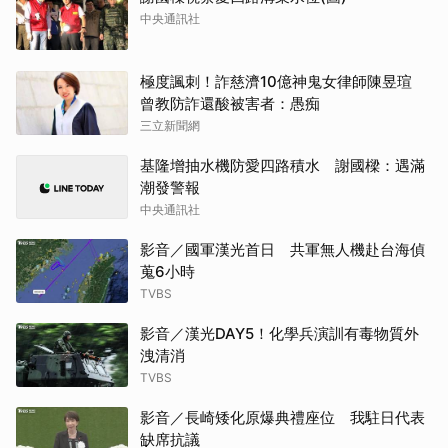
中央通訊社
極度諷刺！詐慈濟10億神鬼女律師陳昱瑄
曾教防詐還酸被害者：愚痴
三立新聞網
基隆增抽水機防愛四路積水 謝國樑：遇滿
潮發警報
中央通訊社
影音／國軍漢光首日 共軍無人機赴台海偵
蒐6小時
TVBS
影音／漢光DAY5！化學兵演訓有毒物質外
洩清消
TVBS
影音／長崎矮化原爆典禮座位 我駐日代表
缺席抗議