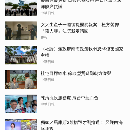
長崎原爆典禮 日矮化我國格 駐日代表李逸
洋缺席抗議
中華日報
女大生產子一週後提嬰屍報案 檢方聲押
「殺人罪」法院裁定請回
鏡報
〈社論〉賴政府南海政策軟弱恐將傷害國家
主權
中華日報
社宅目標縮水 徐欣瑩質疑鄭朝方噤聲
中華日報
陳清龍設服務處 展台中藍白合
中華日報
獨家／馬庫斯2號橋毀才剛搶通！ 又迎白海
豚挑戰