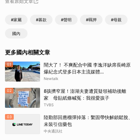
查看原始文章
#家屬
#募款
#聲明
#羈押
#母親
國內
更多國內相關文章
01
鬧大了！ 不爽配合中國 李逸洋缺席長崎原
爆紀念式登多日本主流媒體...
Newtalk
02
8孩擠窄屋！澎湖夫妻遭質疑領補助後離
家 母貼紙條喊冤：我很愛孩子
TVBS
03
陸勤部回應榴彈掉落：繫固帶快解鎖鬆脫、
未裝引信藥包
中央通訊社