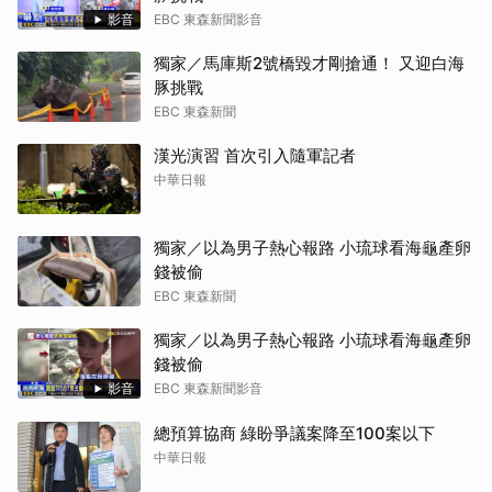
影音
EBC 東森新聞影音
獨家／馬庫斯2號橋毀才剛搶通！ 又迎白海
豚挑戰
EBC 東森新聞
漢光演習 首次引入隨軍記者
中華日報
獨家／以為男子熱心報路 小琉球看海龜產卵
錢被偷
EBC 東森新聞
獨家／以為男子熱心報路 小琉球看海龜產卵
錢被偷
影音
EBC 東森新聞影音
總預算協商 綠盼爭議案降至100案以下
中華日報