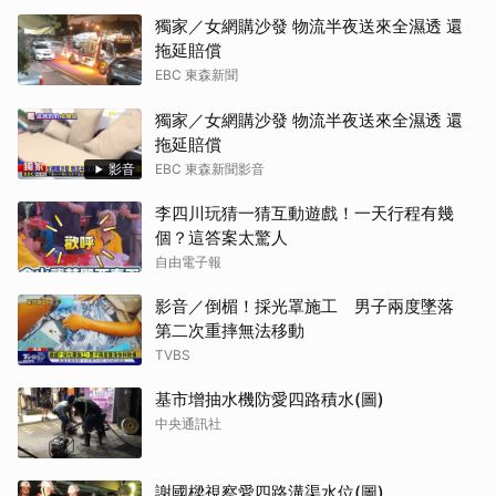
獨家／女網購沙發 物流半夜送來全濕透 還
拖延賠償
EBC 東森新聞
獨家／女網購沙發 物流半夜送來全濕透 還
拖延賠償
影音
EBC 東森新聞影音
李四川玩猜一猜互動遊戲！一天行程有幾
個？這答案太驚人
自由電子報
影音／倒楣！採光罩施工 男子兩度墜落
第二次重摔無法移動
TVBS
基市增抽水機防愛四路積水(圖)
中央通訊社
謝國樑視察愛四路溝渠水位(圖)