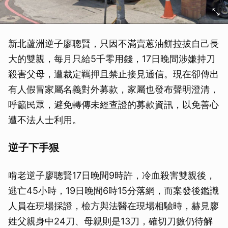
新北蘆洲逆子廖聰賢，只因不滿賣蔥油餅拉拔自己長
大的雙親，每月只給5千零用錢，17日晚間涉嫌持刀
殺害父母，遭裁定羈押且禁止接見通信。現在卻傳出
有人假冒家屬名義對外募款，家屬也發布聲明澄清，
呼籲民眾，避免轉傳未經查證的募款資訊，以免善心
遭不法人士利用。
逆子下手狠
啃老逆子廖聰賢17日晚間9時許，冷血殺害雙親後，
逃亡45小時，19日晚間6時15分落網，而案發後鑑識
人員在現場採證，檢方與法醫在現場相驗時，赫見廖
姓父親身中24刀、母親則是13刀，確切刀數仍待解