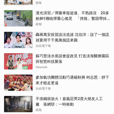
鏡報
漢光演習／彈藥車疑超速、不熟路況 20多
枚8吋榴砲彈重心搖晃 「掙脫」繫固帶掉
水溝
鏡報
轟蔣萬安疫苗說法造謠 沈伯洋：說了一個謊
就要用千千萬萬個謊來圓
自由電子報
蘇巧慧淡水座談會提政見 打造淡海醫療園區
與智慧科技聚落
Newtalk
參加氣功團體活動巧遇楊秋興 柯志恩：靜下
來才能走更遠
自由電子報
不借錢就放火！嘉義惡男2度火燒友人工
廠 落網辯：一時衝動
鏡報