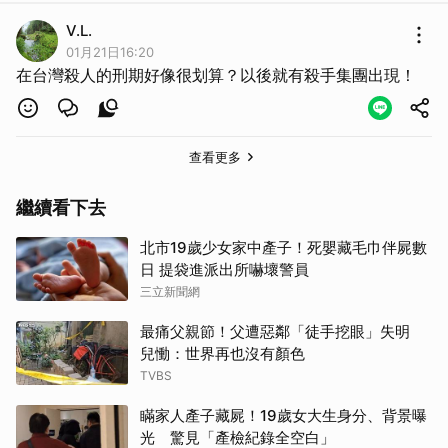
V.L.
01月21日16:20
在台灣殺人的刑期好像很划算？以後就有殺手集團出現！
查看更多
繼續看下去
北市19歲少女家中產子！死嬰藏毛巾伴屍數
取消
日 提袋進派出所嚇壞警員
三立新聞網
最痛父親節！父遭惡鄰「徒手挖眼」失明
兒慟：世界再也沒有顏色
TVBS
瞞家人產子藏屍！19歲女大生身分、背景曝
光 驚見「產檢紀錄全空白」