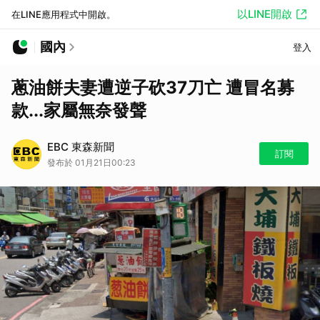
以LINE開啟
在LINE應用程式中開啟。
國內
登入
蔥油餅夫妻遭逆子砍37刀亡 遭冒名募
款...家屬無奈發聲
EBC 東森新聞
訂閱
發布於 01月21日00:23