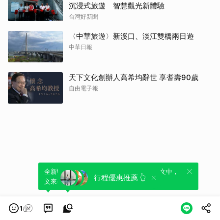
沉浸式旅遊 智慧觀光新體驗
台灣好新聞
〈中華旅遊〉新溪口、淡江雙橋兩日遊
中華日報
天下文化創辦人高希均辭世 享耆壽90歲
自由電子報
全新體驗！一鍵引用此內容，透過發布貼
可以轉發或引用此內容至自己的貼文中，
行程優惠推薦 👆
文來輕鬆表達個人立場。
來發表您的評論或觀點。
1