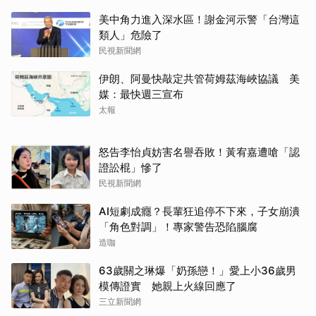
美中角力進入深水區！謝金河示警「台灣這
類人」危險了
民視新聞網
伊朗、阿曼快敲定共管荷姆茲海峽協議 美
媒：最快週三宣布
太報
怒告李怡貞妨害名譽吞敗！黃宥嘉遭嗆「認
證訟棍」慘了
民視新聞網
AI短劇成癮？長輩狂追停不下來，子女崩潰
「角色對調」！專家警告恐陷腦腐
造咖
63歲關之琳爆「奶孫戀！」愛上小36歲男
模傳證實 她親上火線回應了
三立新聞網