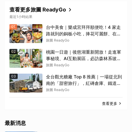
查看更多旅圖 ReadyGo
最近1小時結果
01
台中美食｜樂成宮拜拜順便吃！4 家走
路就到的銅板小吃，捧花可麗餅、在地
臭豆腐、烤甜甜圈一次收
旅圖 ReadyGo
02
桃園一日遊｜後慈湖重新開放！走進軍
事秘境、AI互動展區，必訪森林系玻璃
屋餐廳
旅圖 ReadyGo
03
全台觀光糖廠 Top 8 推薦｜一場從北到
南的「甜密旅行」，紅磚倉庫、鐵道風
聲、甘蔗香氣交織！
旅圖 ReadyGo
查看更多
最新消息