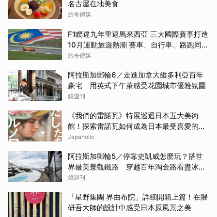
名古屋在地美食
旅奇傳媒
F1睽違九年重返馬來西亞 三大國際賽事打造
10月運動旅遊熱潮 賽車、自行車、路跑同週
登場
旅奇傳媒
阿拉斯加郵輪6／走進加拿大維多利亞百年
豪宅 用英式下午茶感受花園城市優雅氛圍
鏡週刊
《我們的雷諾瓦》特展巡迴日本五大美術
館！探索雷諾瓦如何成為日本最受喜愛的印
象派畫家
Japaholic
阿拉斯加郵輪5／停靠史凱威怎麼玩？搭世
界最美景觀鐵路 穿越百年淘金路看盡冰
河、峽谷與雪山
鏡週刊
「星野集團 界由布院」詳細開箱上篇！在隈
研吾大師的設計中感受日本原風景之美