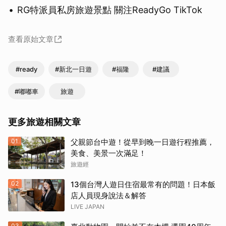
RG特派員私房旅遊景點 關注ReadyGo TikTok
查看原始文章
#ready
#新北一日遊
#福隆
#建議
#嘟嘟車
旅遊
更多旅遊相關文章
01
父親節台中遊！從早到晚一日遊行程推薦，
美食、美景一次滿足！
旅遊經
02
13個台灣人遊日住宿最常有的問題！日本飯
店人員現身說法＆解答
LIVE JAPAN
03