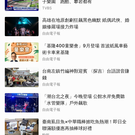
子樂園 跑酷、攀岩都有
TVBS
高雄在地原創劇狂飆黑色幽默 紙偶武俠、婚
姻修羅場接力炸場
自由電子報
「基隆400童樂會」9月登場 首波紙風車藝
術卡車來基隆
自由電子報
台南左鎮竹編神獸迎賓 〈探吉〉台語諧音賺
錢
自由電子報
「潮台北之夜」今晚登場 公館水岸免費聽
「水管樂隊」戶外飆歌
自由電子報
臺南虱目魚×中華職棒掀吃魚熱潮！即日全
聯滿額優惠再抽棒球好禮
勁報