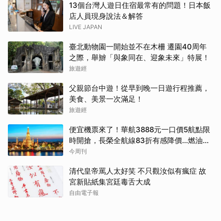
13個台灣人遊日住宿最常有的問題！日本飯
店人員現身說法＆解答
LIVE JAPAN
臺北動物園一開始並不在木柵 遷園40周年
之際，舉辧「與象同在、迎象未來」特展！
旅遊經
父親節台中遊！從早到晚一日遊行程推薦，
美食、美景一次滿足！
旅遊經
便宜機票來了！華航3888元一口價5航點限
時開搶，長榮全航線83折有感降價…燃油稅
8/9調漲早買早省
今周刊
清代皇帝罵人太好笑 不只觀汝似有瘋症 故
宮新貼紙集宮廷毒舌大成
自由電子報