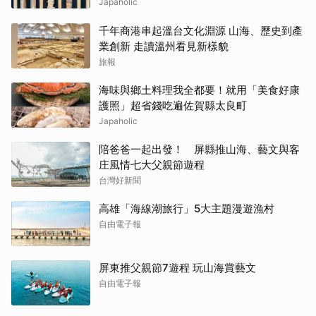
Japaholic
千年商港串起溫台文化淵源 山海、歷史到產
業創新 走讀溫州看見新樣貌
旅報
海味與鄉土料理我全都要！就用「美食好康
護照」超省錢吃遍佐賀縣太良町
Japaholic
陪爸爸一起出發！ 屏縣推山海、藝文與客
庄風情七大父親節遊程
台灣好新聞
高雄「海線潮旅行」5大主題漫遊漁村
自由電子報
屏東推父親節7遊程 玩山海賞藝文
自由電子報