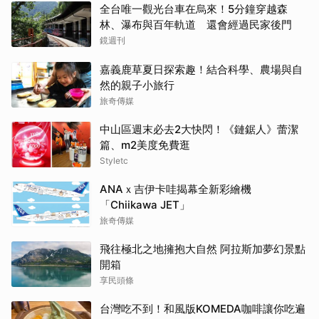
全台唯一觀光台車在烏來！5分鐘穿越森
林、瀑布與百年軌道 還會經過民家後門
鏡週刊
嘉義鹿草夏日探索趣！結合科學、農場與自
然的親子小旅行
旅奇傳媒
中山區週末必去2大快閃！《鏈鋸人》蕾潔
篇、m2美度免費逛
Styletc
ANAｘ吉伊卡哇揭幕全新彩繪機
「Chiikawa JET」
旅奇傳媒
飛往極北之地擁抱大自然 阿拉斯加夢幻景點
開箱
享民頭條
台灣吃不到！和風版KOMEDA咖啡讓你吃遍