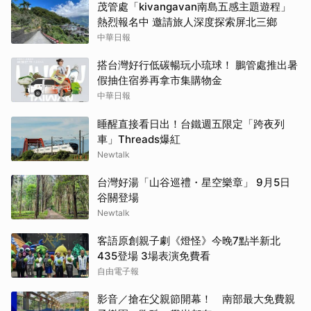
茂管處「kivangavan南島五感主題遊程」
熱烈報名中 邀請旅人深度探索屏北三鄉
中華日報
搭台灣好行低碳暢玩小琉球！ 鵬管處推出暑
假抽住宿券再拿市集購物金
中華日報
睡醒直接看日出！台鐵週五限定「跨夜列
車」Threads爆紅
Newtalk
台灣好湯「山谷巡禮・星空樂章」 9月5日
谷關登場
Newtalk
客語原創親子劇《燈怪》今晚7點半新北
435登場 3場表演免費看
自由電子報
影音／搶在父親節開幕！ 南部最大免費親