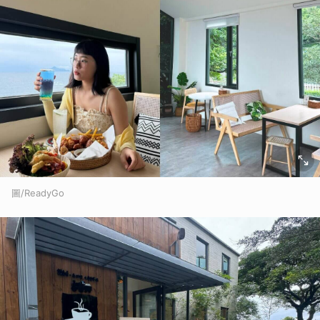
圖/ReadyGo