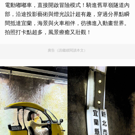
電動嘟嘟車，直接開啟冒險模式！騎進舊草嶺隧道內
部，沿途投影藝術與燈光設計超有趣，穿過分界點瞬
間抵達宜蘭，海景與火車相伴，彷彿進入動畫世界。
拍照打卡點超多，風景療癒又壯觀！
廣告（請繼續閱讀本文）