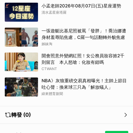
小孟老師2026年08月07日(五)星座運勢
清水孟星座塔羅
一張遊艇比基尼照被罵「發胖」！喬治娜遭
身材羞辱陷焦慮，C羅一句話翻轉外貌焦慮
姊妹淘
開會照意外變網紅照！女公務員妝容掀2千
則留言 本人怒嗆：化妝有錯嗎
CTWANT
NBA》灰狼重磅交易真相曝光！主帥上節目
吐心聲：換來球三只為「解放蟻人」
緯來體育新聞
轉發 (0)