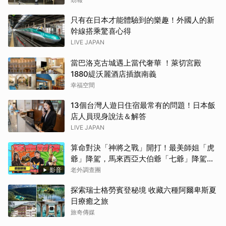
只有在日本才能體驗到的樂趣！外國人的新
幹線搭乘驚喜心得
LIVE JAPAN
當巴洛克古城遇上當代奢華 ！萊切宮殿
1880緹沃麗酒店插旗南義
幸福空間
13個台灣人遊日住宿最常有的問題！日本飯
店人員現身說法＆解答
LIVE JAPAN
算命對決「神將之戰」開打！最美師姐「虎
爺」降駕，馬來西亞大伯爺「七爺」降駕。
當虎爺對上七爺，神明之間的較量究竟誰會
影音
老外調查團
勝出？【老外調查團】
探索瑞士格勞賓登秘境 收藏六種阿爾卑斯夏
日療癒之旅
旅奇傳媒