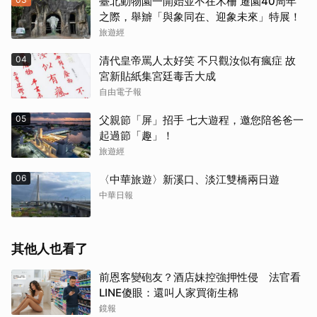
臺北動物園一開始並不在木柵 遷園40周年
之際，舉辧「與象同在、迎象未來」特展！
旅遊經
04
清代皇帝罵人太好笑 不只觀汝似有瘋症 故
宮新貼紙集宮廷毒舌大成
自由電子報
05
父親節「屏」招手 七大遊程，邀您陪爸爸一
起過節「趣」！
旅遊經
06
〈中華旅遊〉新溪口、淡江雙橋兩日遊
中華日報
其他人也看了
前恩客變砲友？酒店妹控強押性侵 法官看
LINE傻眼：還叫人家買衛生棉
鏡報