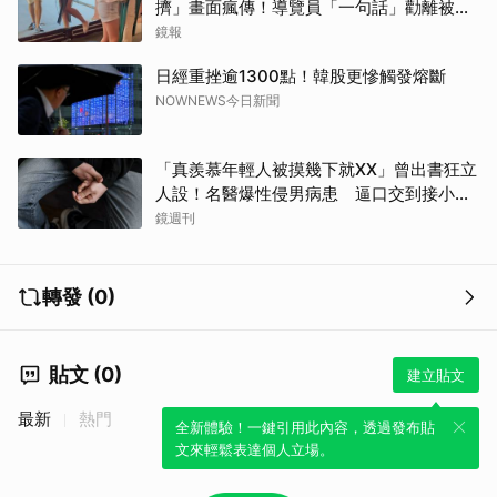
擠」畫面瘋傳！導覽員「一句話」勸離被狂
讚
鏡報
日經重挫逾1300點！韓股更慘觸發熔斷
NOWNEWS今日新聞
「真羨慕年輕人被摸幾下就XX」曾出書狂立
人設！名醫爆性侵男病患 逼口交到接小孩
鬧鐘響才停
鏡週刊
轉發 (0)
貼文 (0)
建立貼文
最新
熱門
全新體驗！一鍵引用此內容，透過發布貼
文來輕鬆表達個人立場。