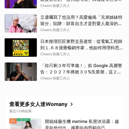
術
Cheers 快樂工作人
立遺囑寫了也沒用？高愛倫揭「兄弟姊妹特
留分」陷阱：財富自主才是對愛人最深的保
護
Cheers 快樂工作人
日本推理巨匠東野圭吾逝世：從電氣工程師
到１.６８億冊暢銷作家，他如何用理科思維
寫出撼動人心的生命解憂學？
Cheers 快樂工作人
「你只剩３年可準備！」前 Google 高層警
告：２０２７年將掀３０%失業潮，這２種
能力才是未來保命符
Cheers 快樂工作人
查看更多女人迷Womany
最近1小時結果
01
開箱綠藤生機 metime 私密沐浴露：越
是向外付出，越要向內照顧自己