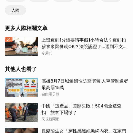
人際
更多人際相關文章
01
上班遲到1分鐘要請事假1小時合法？遲到扣
薪拿來聚餐就OK？法院認證了…遲到不支薪
這樣算
今周刊
其他人也看了
高雄8月7日城鎮韌性防空演習 人車管制違者
最高罰15萬
自由電子報
中國「這產品」闖關失敗！504包全遭查
扣 旅客下場慘了
民視新聞網
長髮陌生女「穿性感黑絲漁網內衣」在家門