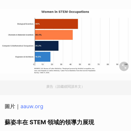
廣告（請繼續閱讀本文）
圖片｜
aauw.org
蘇姿丰在 STEM 領域的領導力展現