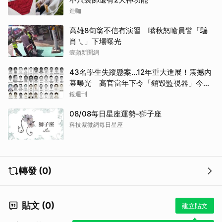
造咖
高雄8旬翁不信有演習 嘴秋怒嗆員警「騙
肖ㄟ」下場曝光
壹蘋新聞網
43名學生失蹤懸案...12年重大進展！震撼內
幕曝光 高官當年下令「銷毀監視器」今遭
逮
鏡週刊
08/08每日星座運勢-獅子座
科技紫微網每日星座
轉發 (0)
貼文 (0)
建立貼文