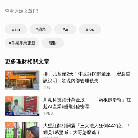
查看原始文章
#siri
#蘋果
#ai
#ios
#作業系統更新
理財
更多理財相關文章
01
接手兆基僅2天！李文詳閃辭董座 宏碁重
訊說明：發現內部管理缺失
太報
02
川湖科技躍升萬金股！ 「兩根鐵滑軌」扛
起AI產業鏈關鍵秘密曝
TVBS
03
大盤紅翻綠開震「三大法人狂倒442億」！
網見1幕驚喊：大哥怎麼逃了