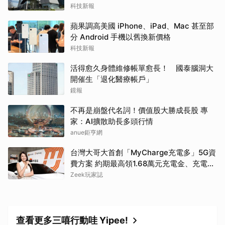
科技新報
蘋果調高美國 iPhone、iPad、Mac 甚至部
分 Android 手機以舊換新價格
科技新報
活得愈久身體維修帳單愈長！ 國泰腦洞大
開催生「退化醫療帳戶」
鏡報
不再是崩盤代名詞！價值股大勝成長股 專
家：AI擴散助長多頭行情
anue鉅亨網
台灣大哥大首創「MyCharge充電多」5G資
費方案 約期最高領1.68萬元充電金、充電最
高89折
Zeek玩家誌
查看更多三嘻行動哇 Yipee!