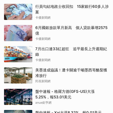
行員勾結地政士收回扣 15家銀行60多人涉
案
卡優新聞網
6月國銀放款單月新高 個人貸款暴增2575
億
卡優新聞網
7月出口連33紅超狂 追平最長上升週期紀
錄
卡優新聞網
美墨達成協議！遭卡關逾千噸墨西哥酪梨獲
准放行
民視新聞網
盤中速報 - 格羅方德(GFS-US)大漲
5.25%，報53.01美元
anue鉅亨網
盤中速報 - Xai大漲8.32%，報0.01美元