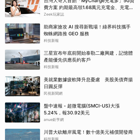
台灣大哥大首創「MyCharge充電多」5G資
費方案 約期最高領1.68萬元充電金、充電最
高89折
Zeek玩家誌
助商家搶攻 AI 搜尋新戰場！綠界科技攜手
蜘蛛網路推 GEO 服務
科技新報
三星宣布年底前開始泰勒二廠興建，記憶體
產能優先供應長約客戶
科技新報
美就業數據疲軟降升息憂慮 美股美債齊揚
日圓反彈
民視新聞網
盤中速報 - 超微電腦(SMCI-US)大漲
5.24%，報30.92美元
anue鉅亨網
川普大砍離岸風電！數十億美元補償開發商
科技新報