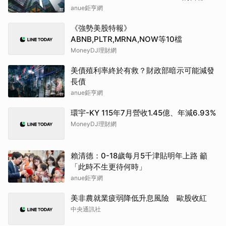
調升至42.64元，幅度約3.73%
anue鉅亨網
《強勢美股特報》
ABNB,PLTR,MRNA,NOW等10檔
MoneyDJ理財網
美債殖利率終於有救？財政部暗示可能減發
長債
anue鉅亨網
環宇-KY 115年7月營收1.45億、年減6.93%
MoneyDJ理財網
賴清德：0-18歲每月5千津貼明年上路 籲
「此時不生更待何時」
anue鉅亨網
美非農就業疲弱降低升息風險 歐股收紅
中央通訊社