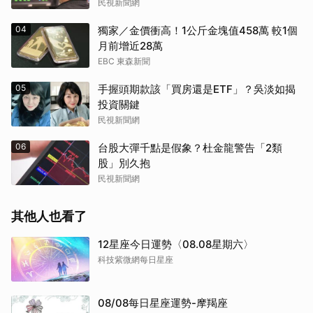
民視新聞網
04
獨家／金價衝高！1公斤金塊值458萬 較1個
月前增近28萬
EBC 東森新聞
05
手握頭期款該「買房還是ETF」？吳淡如揭
投資關鍵
民視新聞網
06
台股大彈千點是假象？杜金龍警告「2類
股」別久抱
民視新聞網
其他人也看了
12星座今日運勢〈08.08星期六〉
科技紫微網每日星座
08/08每日星座運勢-摩羯座