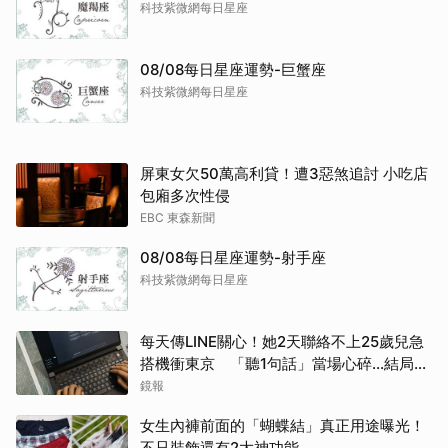
科技紫微網每日星座
08/08每日星座運勢-巨蟹座
科技紫微網每日星座
屏東女欠50萬高利貸！遭3惡煞追討 小吃店
包廂多次性侵
EBC 東森新聞
08/08每日星座運勢-射手座
科技紫微網每日星座
每天傳LINE關心！她2天聯絡不上25歲兒急
搭機衝東京 「聽1句話」當場心碎...結局看
哭網
鏡報
女生內褲前面的「蝴蝶結」真正用途曝光！
不只裝飾還有2大神功能