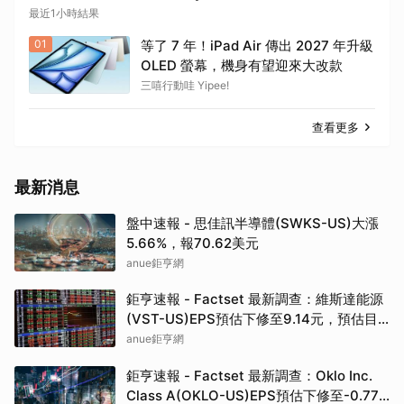
最近1小時結果
01
等了 7 年！iPad Air 傳出 2027 年升級
OLED 螢幕，機身有望迎來大改款
三嘻行動哇 Yipee!
查看更多
最新消息
盤中速報 - 思佳訊半導體(SWKS-US)大漲
5.66%，報70.62美元
anue鉅亨網
鉅亨速報 - Factset 最新調查：維斯達能源
(VST-US)EPS預估下修至9.14元，預估目
標價為222.00元
anue鉅亨網
鉅亨速報 - Factset 最新調查：Oklo Inc.
Class A(OKLO-US)EPS預估下修至-0.77