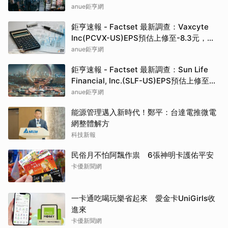
元，預估目標價為83.50元
anue鉅亨網
鉅亨速報 - Factset 最新調查：Vaxcyte
Inc(PCVX-US)EPS預估上修至-8.3元，預
估目標價為110.00元
anue鉅亨網
鉅亨速報 - Factset 最新調查：Sun Life
Financial, Inc.(SLF-US)EPS預估上修至
5.73元，預估目標價為80.81元
anue鉅亨網
能源管理邁入新時代！鄭平：台達電推微電
網整體解方
科技新報
民俗月不怕阿飄作祟 6張神明卡護佑平安
卡優新聞網
一卡通吃喝玩樂省起來 愛金卡UniGirls收
進來
卡優新聞網