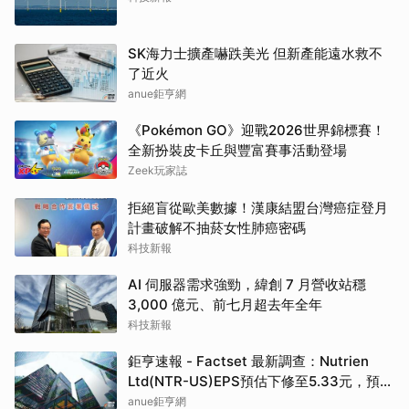
SK海力士擴產嚇跌美光 但新產能遠水救不
了近火
anue鉅亨網
《Pokémon GO》迎戰2026世界錦標賽！
全新扮裝皮卡丘與豐富賽事活動登場
Zeek玩家誌
拒絕盲從歐美數據！漢康結盟台灣癌症登月
計畫破解不抽菸女性肺癌密碼
科技新報
AI 伺服器需求強勁，緯創 7 月營收站穩
3,000 億元、前七月超去年全年
科技新報
鉅亨速報 - Factset 最新調查：Nutrien
Ltd(NTR-US)EPS預估下修至5.33元，預估
目標價為80.00元
anue鉅亨網