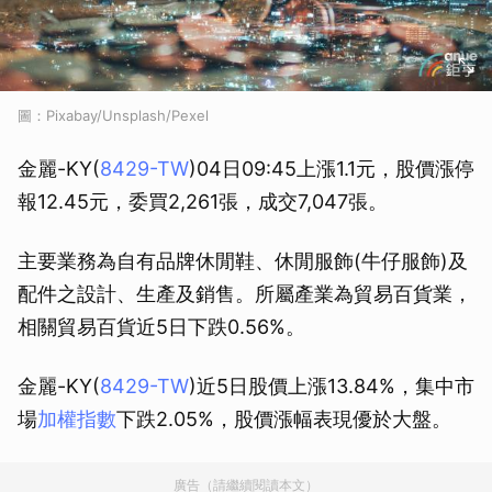
圖：Pixabay/Unsplash/Pexel
金麗-KY(
8429-TW
)04日09:45上漲1.1元，股價漲停
報12.45元，委買2,261張，成交7,047張。
主要業務為自有品牌休閒鞋、休閒服飾(牛仔服飾)及
配件之設計、生產及銷售。所屬產業為貿易百貨業，
相關貿易百貨近5日下跌0.56%。
金麗-KY(
8429-TW
)近5日股價上漲13.84%，集中市
場
加權指數
下跌2.05%，股價漲幅表現優於大盤。
廣告（請繼續閱讀本文）