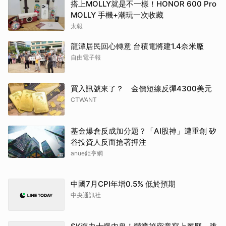
搭上MOLLY就是不一樣！HONOR 600 Pro
MOLLY 手機+潮玩一次收藏
太報
龍潭居民回心轉意 台積電將建1.4奈米廠
自由電子報
買入訊號來了？ 金價短線反彈4300美元
CTWANT
基金爆倉反成加分題？「AI股神」遭重創 矽
谷投資人反而搶著押注
anue鉅亨網
中國7月CPI年增0.5% 低於預期
中央通訊社