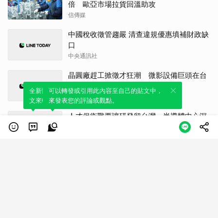
倍 歐亞市場拉貨回溫助攻
信傳媒
中國稅收徵管趨嚴 清查違規優惠填補財政缺
口
中央通訊社
晶圓廠趕工掀徵才狂潮 微影設備巨頭在台
招募逾千人
全新體驗！一鍵引用此內容，透過發布貼
可以轉發或引用此內容至自己的貼文中，
中央通訊社
文來輕鬆表達個人立場。
來發表您的評論或觀點。
人才保衛戰要讓研發留台灣 半導體中心深
化高階培育
中央通訊社
Palantir 為何暴漲？是因為他們解答了一個
問題
FOMO 研究院
股市熱房市冷！全盛時期房價75折 大直