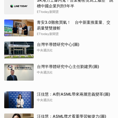
SK海力士爆內鬼！營業祕密竟寫上履歷 跳
槽中國企業判刑1年半
ETtoday新聞雲
青安3.0難救買氣！ 台中新案推案量、交
易量雙雙腰斬
ETtoday新聞雲
台灣半導體研究中心(圖)
中央通訊社
台灣半導體研究中心主任劉建男(圖)
中央通訊社
汪佳慧：AI對ASML帶來兩層意義變革(圖)
中央通訊社
汪佳慧：ASML攬才看重學習敏捷力(圖)