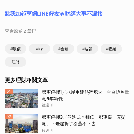
點我加鉅亨網LINE好友🔥財經大事不漏接
查看原始文章
#股價
#ky
#金麗
#速報
#產業
理財
更多理財相關文章
01
都更停擺1／老屋重建熱潮熄火 全台拆照量
創6年新低
鏡週刊
02
都更停擺3／營造成本翻倍 都更爆「棄嬰
潮」：老屋拆了卻蓋不下去
鏡週刊