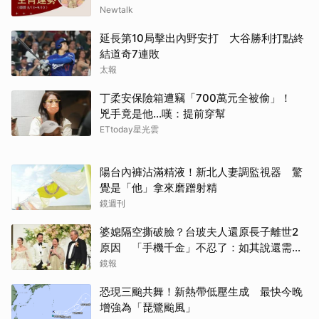
Newtalk
延長第10局擊出內野安打 大谷勝利打點終
結道奇7連敗
太報
丁柔安保險箱遭竊「700萬元全被偷」！
兇手竟是他...嘆：提前穿幫
ETtoday星光雲
陽台內褲沾滿精液！新北人妻調監視器 驚
覺是「他」拿來磨蹭射精
鏡週刊
婆媳隔空撕破臉？台玻夫人還原長子離世2
原因 「手機千金」不忍了：如其說還需要
離開嗎？
鏡報
恐現三颱共舞！新熱帶低壓生成 最快今晚
增強為「琵鷺颱風」