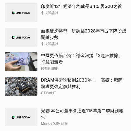
印度近12年經濟年均成長6.1% 居G20之首
中央通訊社
面板雙虎轉型 研調估2028年市占下降盼成
關鍵少數
中央通訊社
中國更依賴台灣！謝金河拋「2超狂數據」
打臉唱衰者
民視新聞網
DRAM供需吃緊到2030年！ 高盛：廠商
將獲更強定價與獲利
CTWANT
光聯 本公司董事會通過115年第二季財務報
告
MoneyDJ理財網