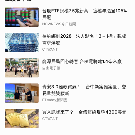
台股ETF規模7.5兆新高 這檔年漲逾105%
居冠
NOWNEWS今日新聞
長約綁到2028 法人點名「3＋1檔」載板
需求爆發
CTWANT
龍潭居民回心轉意 台積電將建1.4奈米廠
自由電子報
青安3.0難救買氣！ 台中新案推案量、交
易量雙雙腰斬
ETtoday新聞雲
買入訊號來了？ 金價短線反彈4300美元
取消
CTWANT