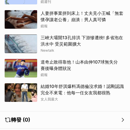
鏡週刊
人妻拼事業拼到床上！丈夫見小王喊「無套
懷孕讓老公養」崩潰：男人真可憐
鏡報
三峽大壩開13孔排洪 下游慘遭殃! 多省泡在
洪水中 受災範圍擴大
Newtalk
道奇止敗得靠他！山本由伸107球無失分
賽後曝身體狀況
鏡報
結婚10年舒淇爆料馮德倫沒求婚！認剛認識
完全不來電：他每一任女友我都很熟
女人我最大
轉發 (0)