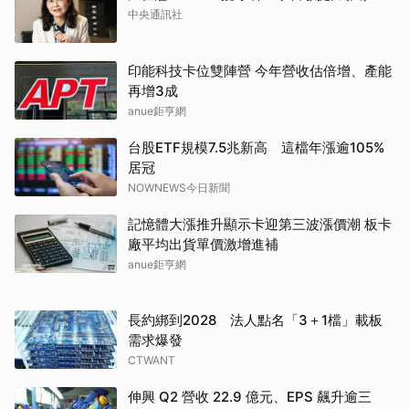
中央通訊社
印能科技卡位雙陣營 今年營收估倍增、產能
再增3成
anue鉅亨網
台股ETF規模7.5兆新高 這檔年漲逾105%
居冠
NOWNEWS今日新聞
記憶體大漲推升顯示卡迎第三波漲價潮 板卡
廠平均出貨單價激增進補
anue鉅亨網
長約綁到2028 法人點名「3＋1檔」載板
需求爆發
CTWANT
伸興 Q2 營收 22.9 億元、EPS 飆升逾三