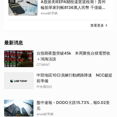
05
A股掀美IEEPA關稅違憲退稅潮！貴州
輪胎單家到帳8136萬人民幣 千億級退
稅已達六成
anue鉅亨網
查看更多
最新消息
台指期夜盤突破45k 本周聚焦台積電營收
＋鴻海法說
CTWANT
中部地區10日演練行動網路降速 NCC籲提
前準備
中央通訊社
盤中速報 - DODO大跌15.73%，報0.02美
元
anue鉅亨網