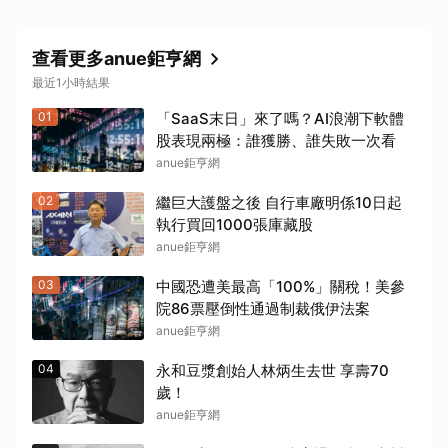
查看更多anue鉅亨網
最近1小時結果
01
「SaaS末日」來了嗎？AI浪潮下軟體
股表現兩極：誰獲勝、誰失敗一次看
anue鉅亨網
02
繼巨大護盤之後 自行車廠明係10日起
執行買回1000張庫藏股
anue鉅亨網
03
中國恐遭美最高「100%」關稅！美參
院86票壓倒性通過制裁俄伊法案
anue鉅亨網
04
永和豆漿創始人林炳生去世 享壽70
歲！
anue鉅亨網