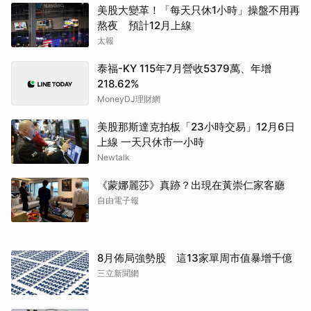
美股大變革！「每天只休1小時」操盤不用再
熬夜 預計12月上線
太報
泰福-KY 115年7月營收5379萬、年增
218.62%
MoneyDJ理財網
美股那斯達克拍板「23小時交易」12月6日
上線 一天只休市一小時
Newtalk
《蒙娜麗莎》真跡？出現在黃崇仁家客廳
自由電子報
8月佈局強勢股 這13家單周市值暴增千億
三立新聞網