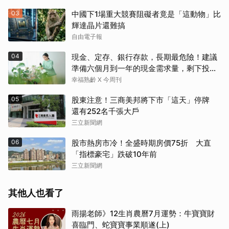
03
中國下1場重大競賽阻礙者竟是「這動物」比
輝達晶片還難搞
自由電子報
04
現金、定存、銀行存款，長期最危險！建議
準備六個月到一年的現金需求量，剩下投資
這2個
幸福熟齡 X 今周刊
05
股東注意！三商美邦將下市「這天」停牌
還有252名千張大戶
三立新聞網
06
股市熱房市冷！全盛時期房價75折 大直
「指標豪宅」跌破10年前
三立新聞網
其他人也看了
雨揚老師》12生肖農曆7月運勢：牛寶寶財
喜臨門、蛇寶寶事業順遂(上)