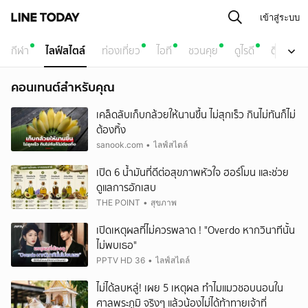
เข้าสู่ระบบ
ไลฟ์สไตล์
กีฬา
ท่องเที่ยว
ไอที
ชวนคุย
ดูไรดี
ติดตาม
คอนเทนต์สำหรับคุณ
เคล็ดลับเก็บกล้วยให้นานขึ้น ไม่สุกเร็ว กินไม่ทันก็ไม่
ต้องทิ้ง
sanook.com
•
ไลฟ์สไตล์
เปิด 6 น้ำมันที่ดีต่อสุขภาพหัวใจ ฮอร์โมน และช่วย
ดูแลการอักเสบ
THE POINT
•
สุขภาพ
เปิดเหตุผลที่ไม่ควรพลาด ! "Overdo หากวินาทีนั้น
ไม่พบเธอ"
PPTV HD 36
•
ไลฟ์สไตล์
ไม่ได้ลบหลู่! เผย 5 เหตุผล ทำไมแมวชอบนอนใน
ศาลพระภูมิ จริงๆ แล้วน้องไม่ได้ท้าทายเจ้าที่