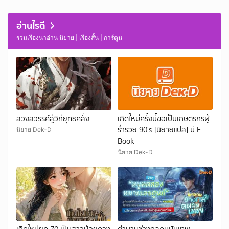
อ่านไรดี
รวมเรื่องน่าอ่าน นิยาย | เรื่องสั้น | การ์ตูน
ลวงสวรรค์สู่วิถียุทธคลั่ง
เกิดใหม่ครั้งนี้ขอเป็นเกษตรกรผู้
ร่ำรวย 90's [นิยายแปล] มี E-
นิยาย Dek-D
Book
นิยาย Dek-D