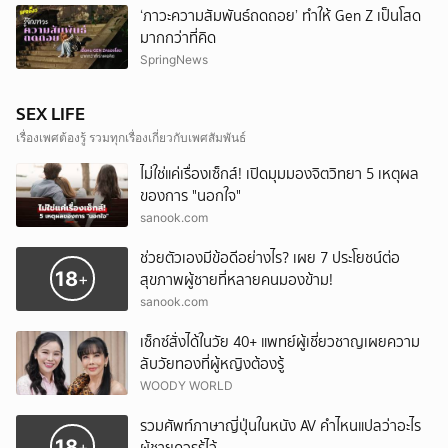
‘ภาวะความสัมพันธ์ถดถอย’ ทำให้ Gen Z เป็นโสด
มากกว่าที่คิด
SpringNews
SEX LIFE
เรื่องเพศต้องรู้ รวมทุกเรื่องเกี่ยวกับเพศสัมพันธ์
ไม่ใช่แค่เรื่องเซ็กส์! เปิดมุมมองจิตวิทยา 5 เหตุผล
ของการ "นอกใจ"
sanook.com
ช่วยตัวเองมีข้อดีอย่างไร? เผย 7 ประโยชน์ต่อ
18
+
สุขภาพผู้ชายที่หลายคนมองข้าม!
sanook.com
เซ็กซ์สั่งได้ในวัย 40+ แพทย์ผู้เชี่ยวชาญเผยความ
ลับวัยทองที่ผู้หญิงต้องรู้
WOODY WORLD
รวมศัพท์ภาษาญี่ปุ่นในหนัง AV คำไหนแปลว่าอะไร
18
+
ผู้ชายควรรู้ไว้