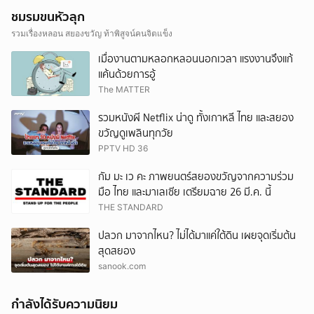
ชมรมขนหัวลุก
รวมเรื่องหลอน สยองขวัญ ท้าพิสูจน์คนจิตแข็ง
เมื่องานตามหลอกหลอนนอกเวลา แรงงานจึงแก้
แค้นด้วยการอู้
The MATTER
รวมหนังผี Netflix น่าดู ทั้งเกาหลี ไทย และสยอง
ขวัญดูเพลินทุกวัย
PPTV HD 36
กัม มะ เว คะ ภาพยนตร์สยองขวัญจากความร่วม
มือ ไทย และมาเลเซีย เตรียมฉาย 26 มี.ค. นี้
THE STANDARD
ปลวก มาจากไหน? ไม่ได้มาแค่ใต้ดิน เผยจุดเริ่มต้น
สุดสยอง
sanook.com
กำลังได้รับความนิยม