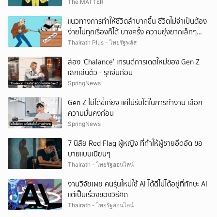
Relationship
The MATTER
แนวทางการทำให้ชีวิตลำบากขึ้น ชีวิตไม่จำเป็นต้อง
ง่ายไปทุกเรื่องก็ได้ บางครั้ง ความยุ่งยากเล็กๆ
จากสิ่งที่เราทำให้ประจำ อาจทำให้เรามีชีวิตชีวามาก
Thairath Plus - ไทยรัฐพลัส
ขึ้น
ส่อง ‘Chalance’ เทรนด์การเดตใหม่ของ Gen Z
เลิกเล่นตัว - รุกจีบก่อน
SpringNews
Gen Z ไม่ได้ขี้เกียจ แค่ไม่รีบโตในการทำงาน เลือก
ความมั่นคงก่อน
SpringNews
7 นิสัย Red Flag ผู้หญิง ที่ทำให้ผู้ชายอึดอัด ขอ
บายแบบเนียนๆ
Thairath - ไทยรัฐออนไลน์
งานวิจัยเผย คนรุ่นใหม่ใช้ AI ได้ดีไม่ได้อยู่ที่ทักษะ AI
แต่เป็นเรื่องของวิธีคิด
Thairath - ไทยรัฐออนไลน์