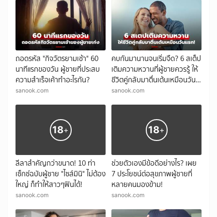
ถอดรหัส "กิจวัตรยามเช้า" 60
คบกันมานานจนเริ่มจืด? 6 สเต็ป
นาทีแรกของวัน ผู้ชายที่ประสบ
เติมความหวานที่ผู้ชายควรรู้ ให้
ความสำเร็จเค้าทำอะไรกัน?
ชีวิตคู่กลับมาตื่นเต้นเหมือนวัน
แรก!
sanook.com
sanook.com
18
18
+
+
ลีลาสำคัญกว่าขนาด! 10 ท่า
ช่วยตัวเองมีข้อดีอย่างไร? เผย
เซ็กซ์ฉบับผู้ชาย "ไซส์มินิ" ไม่ต้อง
7 ประโยชน์ต่อสุขภาพผู้ชายที่
ใหญ่ ก็ทำให้สาวๆฟินได้!
หลายคนมองข้าม!
sanook.com
sanook.com