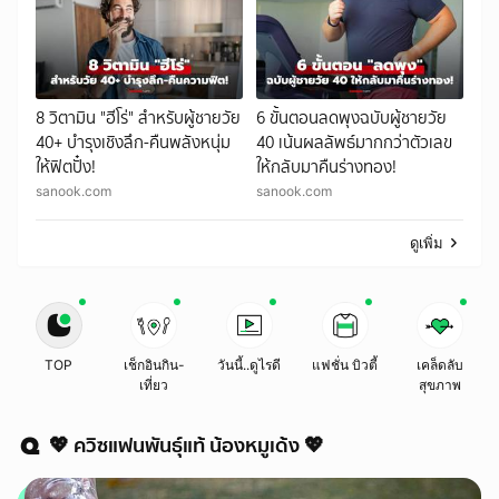
8 วิตามิน "ฮีโร่" สำหรับผู้ชายวัย
6 ขั้นตอนลดพุงฉบับผู้ชายวัย
40+ บำรุงเชิงลึก-คืนพลังหนุ่ม
40 เน้นผลลัพธ์มากกว่าตัวเลข
ให้ฟิตปั๋ง!
ให้กลับมาคืนร่างทอง!
sanook.com
sanook.com
ดูเพิ่ม
TOP
เช็กอินกิน-
วันนี้..ดูไรดี
แฟชั่น บิวตี้
เคล็ดลับ
เที่ยว
สุขภาพ
💖 ควิซแฟนพันธุ์แท้ น้องหมูเด้ง 💖