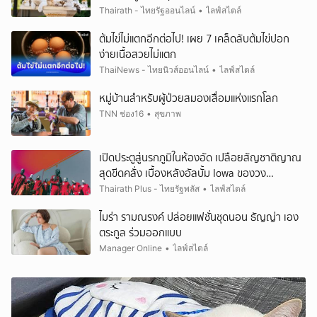
Thairath - ไทยรัฐออนไลน์
•
ไลฟ์สไตล์
ต้มไข่ไม่แตกอีกต่อไป! เผย 7 เคล็ดลับต้มไข่ปอก
ง่ายเนื้อสวยไม่แตก
ThaiNews - ไทยนิวส์ออนไลน์
•
ไลฟ์สไตล์
หมู่บ้านสำหรับผู้ป่วยสมองเสื่อมแห่งแรกโลก
TNN ช่อง16
•
สุขภาพ
เปิดประตูสู่นรกภูมิในห้องอัด เปลือยสัญชาติญาณ
สุดขีดคลั่ง เบื้องหลังอัลบั้ม Iowa ของวง
Slipknot
Thairath Plus - ไทยรัฐพลัส
•
ไลฟ์สไตล์
ไมร่า รามณรงค์ ปล่อยแฟชั่นชุดนอน ธัญญ่า เอง
ตระกูล ร่วมออกแบบ
Manager Online
•
ไลฟ์สไตล์