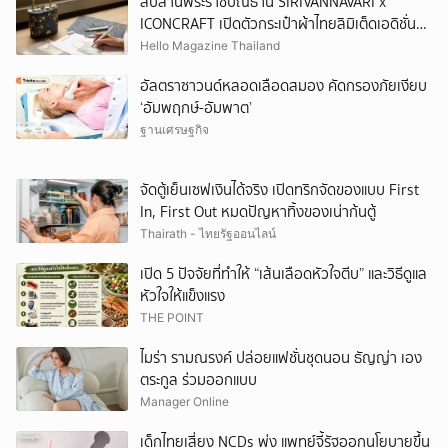
สืบสานพระราชปณิธาน SIRIVANNAVARI x
ICONCRAFT เปิดตัวกระเป๋าผ้าไทยลิมิเต็ดเอดิชั่น
S’CRAFT 2026
Hello Magazine Thailand
อัลตราซาวนด์หลอดเลือดสมอง คัดกรองภัยเงียบ
‘อัมพฤกษ์-อัมพาต’
ฐานเศรษฐกิจ
จัดตู้เย็นเซฟเงินได้จริง เปิดทริกจัดของแบบ First
In, First Out หมดปัญหาทิ้งของเน่าก้นตู้
Thairath - ไทยรัฐออนไลน์
เปิด 5 ปัจจัยที่ทำให้ “เส้นเลือดหัวใจตีบ” และวิธีดูแล
หัวใจให้แข็งแรง
THE POINT
ไมร่า รามณรงค์ ปล่อยแฟชั่นชุดนอน ธัญญ่า เอง
ตระกูล ร่วมออกแบบ
Manager Online
เด็กไทยเสี่ยง NCDs พุ่ง แพทย์จี้รัฐออกนโยบายขึ้น