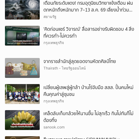
เตือนภัยระดับแดง! กรมอุตุนิยมวิทยาแจ้งเตือน ฝน
ตกหนักถึงหนักมาก 7–13 ส.ค. 69 เสี่ยงน้ำท่วม
ฉับพลัน-เรือเล็กงดออกจากฝั่ง
สยามรัฐ
'คิดก่อนแชร์ วิจารณ์' สื่อสารอย่างรับผิดชอบ 4 สิ่ง
ที่ควรทำ-ไม่ควรทำ
กรุงเทพธุรกิจ
จากราชสำนักสู่สุดยอดงานหัตถศิลป์ไทย
Thairath - ไทยรัฐออนไลน์
เปลี่ยนผู้เสพสู่ผู้กล้า บ้านไร่จับมือ สสส. ปั้นคนใหม่
คืนคุณค่าสู่ชุมชน
กรุงเทพธุรกิจ
เคล็ดลับเก็บกล้วยให้นานขึ้น ไม่สุกเร็ว กินไม่ทันก็ไม่
ต้องทิ้ง
sanook.com