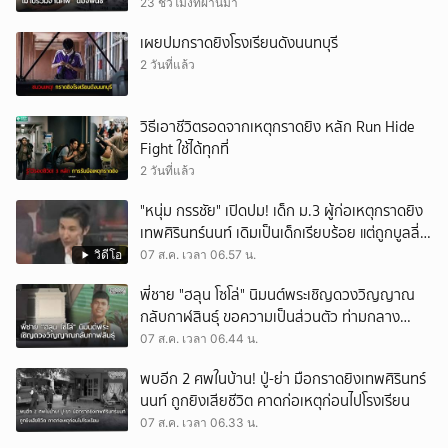
23 ชั่วโมงที่ผ่านมา
เผยปมกราดยิงโรงเรียนดังนนทบุรี
2 วันที่แล้ว
วิธีเอาชีวิตรอดจากเหตุกราดยิง หลัก Run Hide
Fight ใช้ได้ทุกที่
2 วันที่แล้ว
"หนุ่ม กรรชัย" เปิดปม! เด็ก ม.3 ผู้ก่อเหตุกราดยิง
เทพศิรินทร์นนท์ เดิมเป็นเด็กเรียบร้อย แต่ถูกบูลลี่
หนัก คาดแรงกดดันสะสมกลายเป็นแรงแค้น จนก่อ
วิดีโอ
07 ส.ค. เวลา 06.57 น.
เหตุสลด
พี่ชาย "ฮลุน โซโล่" นิมนต์พระเชิญดวงวิญญาณ
กลับกาฬสินธุ์ ขอความเป็นส่วนตัว ท่ามกลาง
ความโศกเศร้า
07 ส.ค. เวลา 06.44 น.
พบอีก 2 ศพในบ้าน! ปู่-ย่า มือกราดยิงเทพศิรินทร์
นนท์ ถูกยิงเสียชีวิต คาดก่อเหตุก่อนไปโรงเรียน
07 ส.ค. เวลา 06.33 น.