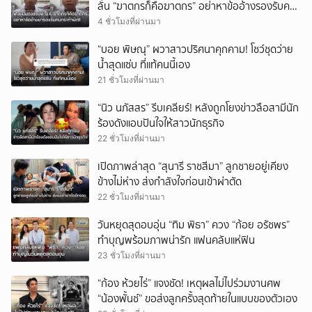
ลั่น “ฆาตกรก็คือฆาตกร” อย่าหาข้ออ้างรองรับคน
ทำผิด (มีคลิป)
4 ชั่วโมงที่ผ่านมา
“บอย พิษณุ” ผวาสาวปริศนาคุกคาม! โชว์ชุดว่าย
น้ำสุดแซ่บ ที่แท้คนนี้เอง
21 ชั่วโมงที่ผ่านมา
“นิว นภัสสร” รีบเคลียร์! หลังถูกโยงข่าวลือสามีนัก
ร้องดังแอบปันใจให้สาวนักธุรกิจ
22 ชั่วโมงที่ผ่านมา
เปิดภาพล่าสุด “สุนารี ราชสีมา” ลูกชายอยู่เคียง
ข้างไม่ห่าง ส่งกำลังใจก่อนเข้าผ่าตัด
22 ชั่วโมงที่ผ่านมา
วันหยุดสุดอบอุ่น “ทิม พิธา” ควง “ก้อย อรัชพร”
ทำบุญพร้อมภาพน่ารัก แฟนคลับแห่ฟิน
23 ชั่วโมงที่ผ่านมา
“ก้อง ห้วยไร่” แจงชัด! เหตุผลไม่ไปร่วมงานศพ
“น้องพั้นช์” ขอส่งลูกครั้งสุดท้ายในแบบของตัวเอง