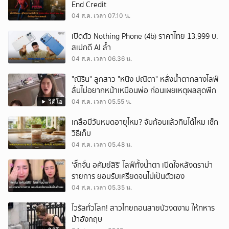
End Credit
04 ส.ค. เวลา 07.10 น.
เปิดตัว Nothing Phone (4b) ราคาไทย 13,999 บ.
สเปกดี AI ล้ำ
04 ส.ค. เวลา 06.36 น.
"ณิริน" ลูกสาว "หนิง ปณิตา" หลั่งน้ำตากลางไลฟ์
ลั่นไม่อยากหน้าเหมือนพ่อ ก่อนเผยเหตุผลสุดพีก
วิดีโอ
04 ส.ค. เวลา 05.55 น.
เกลือมีวันหมดอายุไหม? จับก้อนแล้วกินได้ไหม เช็ก
วิธีเก็บ
04 ส.ค. เวลา 05.48 น.
'จั๊กจั่น อคัมย์สิริ' ไลฟ์ทั้งน้ำตา เปิดใจหลังดราม่า
รายการ ยอมรับเครียดจนไม่เป็นตัวเอง
04 ส.ค. เวลา 05.35 น.
ไวรัลทั่วโลก! สาวไทยถอนสายบัวงดงาม ให้ทหาร
ม้าอังกฤษ