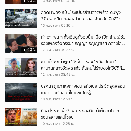
วิดีโอ
13 ก.ค. เวลา 03.31 น.
สลด! เพลิงไหม้ #โรงเบียร์ย่านลาดพร้าว ดับพุ่ง
27 ศพ หนีตายอลหม่าน คาดสำลักควันเสียชีวิต
จำนวนมาก
13 ก.ค. เวลา 03.16 น.
ทำเอาแฟน ๆ ทั้งเอ็นดูทั้งอมยิ้ม เมื่อ เป๊ก สัณณ์ชัย
ร้องเพลงง้อภรรยา ธัญญ่า ธัญญาเรศ กลางไลฟ์
แต่กลับโดนสวนกลับทันควันว่า "ยกโทษกี่รอบแล้ว"
วิดีโอ
12 ก.ค. เวลา 09.35 น.
ชาวเน็ตยกคำพูด "อิงฟ้า" หลัง "หนิง ปัทมา"
สาบานกลางวัดพระแก้ว ลั่นคนใส่ร้ายขอให้วิบัติทั้ง
ครอบครัว
12 ก.ค. เวลา 08.45 น.
ปริศนา ภูเขาแห่งกางเขน ลิทัวเนีย ประวัติสุดหลอน
และความเร้นลับที่ไม่เคยมีใครรู้
10 ก.ค. เวลา 12.50 น.
กินอะไรหายเผ็ด? เผย 5 ของกินแก้เผ็ดทันใจ ดับ
ร้อนสลายแคปไซซิน
10 ก.ค. เวลา 12.28 น.