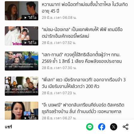
หวานมาก! พ่อน็อตทำแม่ชมซึ้งน้ำตาไหล ในวันเกิด
อายุ 45 ปี
วิดีโอ
29 มิ.ย. เวลา 06.08 น.
"แม่ชม-น้องเกล" เป็นแขกพิเศษให้ พีพี แถมมีช็อ
ตน่ารักเข็นเค้กเซอร์ไพร์สแม่
วิดีโอ
28 มิ.ย. เวลา 07.52 น.
"เสก-กานต์" ควงคู่ใช้สิทธิเลือกตั้งผู้ว่าฯ กทม.
2569 ย้ำ 1 สิทธิ์ 1 เสียง คือพลังของประชาชน
28 มิ.ย. เวลา 07.30 น.
"พี่เสก" แซว เมียรักกลางเวที! ออกจากเรือนจำ 3
วัน เมียรับงานให้แล้วกว่า 200 คิว
28 มิ.ย. เวลา 07.23 น.
"จ๊ะ นงผณี" ฟาดกลับเกรียนคีย์บอร์ด ดิสเครดิต
ธุรกิจสร้างบ้าน ลั่น! ถ้าเมนต์มั่ว เจอหมายศาล
วิดีโอ
28 มิ.ย. เวลา 06.27 น.
แชร์
"ไอซ์ ปรีชญา" เช็กอินสปาพักผ่อน แต่ละช็อตทำโซ