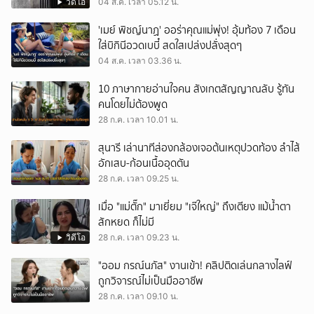
วิดีโอ
04 ส.ค. เวลา 05.12 น.
'เมย์ พิชญ์นาฏ' ออร่าคุณแม่พุ่ง! อุ้มท้อง 7 เดือน
ใส่บิกินีอวดเบบี๋ สดใสเปล่งปลั่งสุดๆ
04 ส.ค. เวลา 03.36 น.
10 ภาษากายอ่านใจคน สังเกตสัญญาณลับ รู้ทัน
คนโดยไม่ต้องพูด
28 ก.ค. เวลา 10.01 น.
สุนารี เล่านาทีส่องกล้องเจอต้นเหตุปวดท้อง ลำไส้
อักเสบ-ก้อนเนื้ออุดตัน
28 ก.ค. เวลา 09.25 น.
เมื่อ "แม่ตั๊ก" มาเยี่ยม "เจ๊ใหญ่" ถึงเตียง แม้น้ำตา
สักหยด ก็ไม่มี
วิดีโอ
28 ก.ค. เวลา 09.23 น.
"ออม กรณ์นภัส" งานเข้า! คลิปติดเล่นกลางไลฟ์
ถูกวิจารณ์ไม่เป็นมืออาชีพ
28 ก.ค. เวลา 09.10 น.