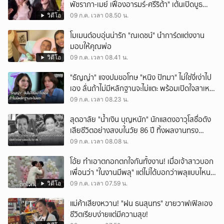
พัชราภา-เมย์ เฟื่องอารมร์-ศรีริต้า" เต้นเปิดบูธ
กลางห้าง ในงานเปิดตลาด Aum Aum จนชาวเน็ต
วิดีโอ
09 ก.ค. เวลา 08.50 น.
เข้ามาแซว เหมือนปาร์ตี้ไฮโซย้ายมากลางห้าง
โมเมนต์อบอุ่นน่ารัก "ณเดชน์" นำการ์ดแต่งงาน
มอบให้คุณพ่อ
วิดีโอ
09 ก.ค. เวลา 08.41 น.
"ธัญญ่า" แจงปมขอโทษ "หนิง ปัทมา" ไม่ใช่งี่เง่าไป
เอง ลั่นถ้าไม่มีหลักฐานจะไม่แตะ พร้อมเปิดใจสาเหตุ
ไลฟ์เดือด
09 ก.ค. เวลา 08.23 น.
สุดอาลัย "น้ำเงิน บุญหนัก" นักแสดงอาวุโสชื่อดัง
เสียชีวิตอย่างสงบในวัย 86 ปี ทิ้งผลงานทรง
คุณค่า
09 ก.ค. เวลา 08.08 น.
โอ้ย ทำเอาตกอกตกใจกันทั้งงาน! เมื่อเจ้าสาวบอก
เพื่อนว่า "ในงานมีพลุ" แต่ไม่ได้บอกว่าพลุแบบไหน
บอกเลยอลังการจริง แต่แอบอันตรายสุดๆ
วิดีโอ
09 ก.ค. เวลา 07.59 น.
แม่ค้าเสียงหวาน! "ฝน ธนสุนทร" ขายวาฟเฟิลเอง
ชีวิตเรียบง่ายแต่มีความสุข!