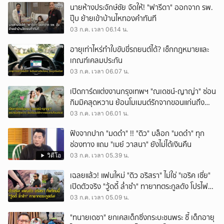
นายห้างประจักษ์ชัย จัดให้! "ฟารีดา" ออกจาก รพ.
ปุ๊บ ย้ายเข้าบ้านไหทองคำทันที
03 ก.ค. เวลา 06.14 น.
อายุเท่าไหร่ทำใบขับขี่รถยนต์ได้? เช็กกฎหมายและ
เกณฑ์เคลมประกัน
03 ก.ค. เวลา 06.07 น.
เปิดการ์ดแต่งงานกรุงเทพฯ "ณเดชน์-ญาญ่า" ซ่อน
กิมมิคสุดหวาน ย้อนโมเมนต์รักจากขอนแก่นถึง
นอร์เวย์
03 ก.ค. เวลา 06.01 น.
ฟังจากปาก "มดดำ" !! "ดิว" บล็อก "มดดำ" ทุก
ช่องทาง แถม "เมย์ วาสนา" ยังไม่ได้เงินคืน
วิดีโอ
03 ก.ค. เวลา 05.39 น.
เฉลยแล้ว! แฟนใหม่ "ดิว อริสรา" ไม่ใช่ "เอริค เซี่ย"
เปิดตัวจริง "วู้ดดี้ ล่ำซำ" ทายาทตระกูลดัง โปรไฟล์
ไม่ธรรมดา
03 ก.ค. เวลา 05.09 น.
"ทนายเดชา" ยกเคสเด็กซิ่งกระบะชนพระ ชี้ เด็กอายุ