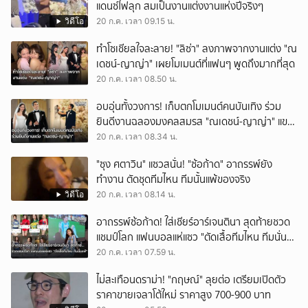
แดนซ์ไฟลุก สมเป็นงานแต่งงานแห่งปีจริงๆ
วิดีโอ
20 ก.ค. เวลา 09.15 น.
ทำโซเชียลใจละลาย! "ลิซ่า" ลงภาพจากงานแต่ง "ณ
เดชน์-ญาญ่า" เผยโมเมนต์ที่แฟนๆ พูดถึงมากที่สุด
20 ก.ค. เวลา 08.50 น.
อบอุ่นทั้งวงการ! เก็บตกโมเมนต์คนบันเทิง ร่วม
ยินดีงานฉลองมงคลสมรส "ณเดชน์-ญาญ่า" แขก
ดังร่วมงานคับคั่ง
20 ก.ค. เวลา 08.34 น.
"ซุง ศตาวิน" แซวสนั่น! "ซ้อก้าด" อาถรรพ์ยัง
ทำงาน ตัดชุดทีมไหน ทีมนั้นแพ้ของจริง
วิดีโอ
20 ก.ค. เวลา 08.14 น.
อาถรรพ์ซ้อก้าด! ใส่เชียร์อาร์เจนตินา สุดท้ายชวด
แชมป์โลก แฟนบอลแห่แซว "ตัดเสื้อทีมไหน ทีมนั่น
แพ้"
20 ก.ค. เวลา 07.59 น.
ไม่สะเทือนดราม่า! "กฤษณ์" ลุยต่อ เตรียมเปิดตัว
ราคาขายเจลาโต้ใหม่ ราคาสูง 700-900 บาท