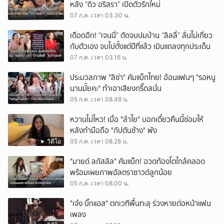
หลัง “ดิว อริสรา” เปิดตัวรักใหม่
07 ก.ค. เวลา 03.30 น.
เดือดอีก! “เจนนี่” ตัดจบปมบ้าน “ลิลลี่” ลั่นไม่เกี่ยว
กับตัวเอง จบไปตั้งแต่ปีที่แล้ว เมินแถลงทุกประเด็น
07 ก.ค. เวลา 03.16 น.
ประมวลภาพ "ลิซ่า" คัมแบ็กไทย! อ้อนแฟนๆ "รอหนู
นานมั้ยคะ" ทำเอาเสียงกรี๊ดสนั่น
05 ก.ค. เวลา 08.48 น.
หวานไม่ไหว! เมื่อ "ลำไย" บอกเดี๋ยวคืนนี้ซ่อมให้
หลังทำมือถือ "กัปตันช้าง" พัง
วิดีโอ
05 ก.ค. เวลา 08.28 น.
"มายด์ ลภัสลัล" คัมแบ็ก! อวดท้องโตใกล้คลอด
พร้อมเผยภาพอัลตราซาวด์ลูกน้อย
05 ก.ค. เวลา 08.00 น.
่้ั้"เจ๋ง บิ๊กแอส" ตกเวทีพื้นทะลุ ร่วงหายต่อหน้าแฟน
เพลง