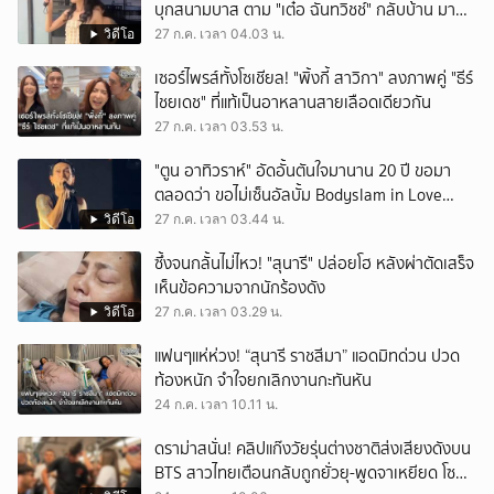
บุกสนามบาส ตาม "เต๋อ ฉันทวิชช์" กลับบ้าน มา
พร้อมตรีมชุดตามผัวกลับบ้าน ทางด้านสามีก็วิ่ง
วิดีโอ
27 ก.ค. เวลา 04.03 น.
หน้าตั้งจนโซเชียลแห่แซว
เซอร์ไพรส์ทั้งโซเชียล! "พิ้งกี้ สาวิกา" ลงภาพคู่ "ธีร์
ไชยเดช" ที่แท้เป็นอาหลานสายเลือดเดียวกัน
27 ก.ค. เวลา 03.53 น.
"ตูน อาทิวราห์" อัดอั้นตันใจมานาน 20 ปี ขอมา
ตลอดว่า ขอไม่เซ็นอัลบั้ม Bodyslam in Love
Vol.1-2 ที่เป็นปกผู้ชายยิ้มแฉ่งสองคน พร้อมเผย
วิดีโอ
27 ก.ค. เวลา 03.44 น.
เหตุผลชัดว่า ค่ายเก่านำเอามาทำเอง ทำโดยไม่
ซึ้งจนกลั้นไม่ไหว! "สุนารี" ปล่อยโฮ หลังผ่าตัดเสร็จ
บอกอะไรทางเจ้าตัวเลย
เห็นข้อความจากนักร้องดัง
วิดีโอ
27 ก.ค. เวลา 03.29 น.
แฟนๆแห่ห่วง! “สุนารี ราชสีมา” แอดมิทด่วน ปวด
ท้องหนัก จำใจยกเลิกงานกะทันหัน
24 ก.ค. เวลา 10.11 น.
ดราม่าสนั่น! คลิปแก๊งวัยรุ่นต่างชาติส่งเสียงดังบน
BTS สาวไทยเตือนกลับถูกยั่วยุ-พูดจาเหยียด โซ