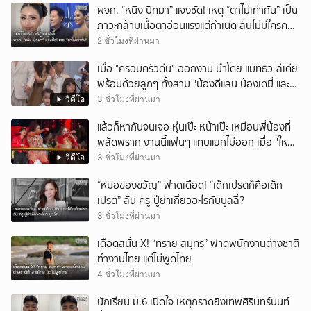
ผจก. “หนิง ปัทมา” แจงชัด! เหตุ “ตาไม่เท่ากัน” เป็น
ภาวะกล้ามเนื้อตาอ่อนแรงแต่กำเนิด ลั่นไม่มีใครควร
ถูกบูลลี่
2 ชั่วโมงที่ผ่านมา
เมื่อ "ครอบครัวดีน" ออกงาน นำโดย แมทธิว-ลีเดีย
พร้อมด้วยลูกๆ ทั้งสาม "น้องดีแลน น้องเดมี่ และ
น้องดีออน" รับรางวัลสุดยอดครอบครัว
วิดีโอ
3 ชั่วโมงที่ผ่านมา
Celebrity ในงานนาคราชอวอร์ด ครั้งที่ 8 บอกเลย
แล้วก็หากันจนเจอ หุ่นเป๊ะ หน้าเป๊ะ เหมือนพี่น้องที่
หน้าตาดียกบ้าน
พลัดพราก งานนี้แฟนๆ แทบแยกไม่ออก เมื่อ "ใหม่
พัชรี" นักร้องคนดัง เจอแฝดสาขาอินเดีย พร้อม
วิดีโอ
3 ชั่วโมงที่ผ่านมา
มอบชุดสวยให้เป็นของขวัญอีกด้วย
“หมอของขวัญ” ฟาดเดือด! “เด็กเปรตก็คือเด็ก
เปรต” ลั่น ครู-ปู่ย่าเกี่ยวอะไรกับบูลลี่?
3 ชั่วโมงที่ผ่านมา
เดือดสนั่น X! “ทราย สมุทร” ฟาดพนักงานต่างชาติ
ทำงานไทย แต่ไม่พูดไทย
4 ชั่วโมงที่ผ่านมา
นักเรียน ม.6 เปิดใจ เหตุกราดยิงเทพศิรินทร์นนท์