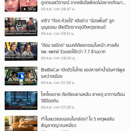
ถูกกระแสวิจารณ์ จากคลิปไลฟ์สดไม่อยากเกิดมา
หน้าเหมือนพ่อ
วิดีโอ
06 ส.ค. เวลา 08.47 น.
เศร้า! "ก้อง ห้วยไร่" แจ้งข่าว "น้องพั้นช์" ลูก
บุญธรรม เสียชีวิตจากอุบัติเหตุรถยนต์
06 ส.ค. เวลา 08.12 น.
"ต้อม รชนีกร" ชนะคดีศัลยกรรมใบหน้า ศาลสั่ง
รพ.-แพทย์ ร่วมชดใช้กว่า 7.7 ล้านบาท
06 ส.ค. เวลา 08.00 น.
BlaBlaCar เปิดตัวในไทย แอปหารค่าน้ำมันคาร์พูล
ระหว่างเมือง
06 ส.ค. เวลา 07.36 น.
โรคไหลตาย ภัยเงียบยามหลับ สาเหตุ อาการเตือน
วิธีป้องกัน
06 ส.ค. เวลา 07.06 น.
ทำไมแมวชอบนอนในกล่อง? ไข 5 เหตุผลลับ
สัญชาตญาณเหมียว