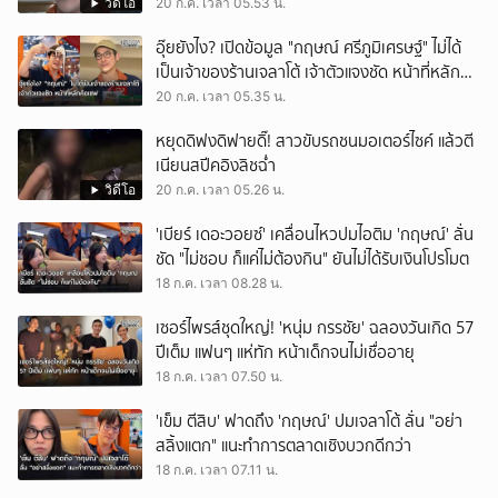
วิดีโอ
20 ก.ค. เวลา 05.53 น.
อุ๊ยยังไง? เปิดข้อมูล "กฤษณ์ ศรีภูมิเศรษฐ์" ไม่ได้
เป็นเจ้าของร้านเจลาโต้ เจ้าตัวแจงชัด หน้าที่หลักคือ
เชฟ
20 ก.ค. เวลา 05.35 น.
หยุดดิฟงดิฟายดิ๊! สาวขับรถชนมอเตอร์ไซค์ แล้วตี
เนียนสปีคอิงลิชฉ่ำ
วิดีโอ
20 ก.ค. เวลา 05.26 น.
'เบียร์ เดอะวอยซ์' เคลื่อนไหวปมไอติม 'กฤษณ์' ลั่น
ชัด "ไม่ชอบ ก็แค่ไม่ต้องกิน" ยันไม่ได้รับเงินโปรโมต
18 ก.ค. เวลา 08.28 น.
เซอร์ไพรส์ชุดใหญ่! 'หนุ่ม กรรชัย' ฉลองวันเกิด 57
ปีเต็ม แฟนๆ แห่ทัก หน้าเด็กจนไม่เชื่ออายุ
18 ก.ค. เวลา 07.50 น.
'เข็ม ตีสิบ' ฟาดถึง 'กฤษณ์' ปมเจลาโต้ ลั่น "อย่า
สลิ้งแตก" แนะทำการตลาดเชิงบวกดีกว่า
18 ก.ค. เวลา 07.11 น.