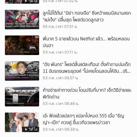
วิดีโอ
05 ก.ค. เวลา 07.52 น.
ลูกไม้ใต้ต้น! "มิย่า ทองเจือ" ซิ่งคว้าแชมป์สนามแรก
"แม่เจ็ง" ปลื้มสุด โพสต์อวดลูกสาว
05 ก.ค. เวลา 07.51 น.
พี่นาค 5 ฉายแล้วบน Netflix! แล้ว... พร้อมหลอน
ปนฮา
03 ก.ค. เวลา 07.11 น.
"ดัง พันกร" โพสต์สั้นแต่สะเทือน! ตั้งคำถามปมเด็ก
11 ขับรถชนพระธุดงค์ "ไม่เคยโดนสอนให้ขับ...จริง
เหรอ?"
03 ก.ค. เวลา 06.57 น.
ค้างจ่ายค่าทางด่วน โดนปรับกี่บาท? เช็กวิธีจ่ายและ
พิกัดด่าน
03 ก.ค. เวลา 06.46 น.
เอ๊ะ ฟังแล้วแปลกๆ แปลกไปหมด 555 เมื่อ "ธัญ
ญ่า–เป๊ก" ควงคู่ ขึ้นเวทีอวยพรบ่าวสา
วิดีโอ
03 ก.ค. เวลา 06.39 น.