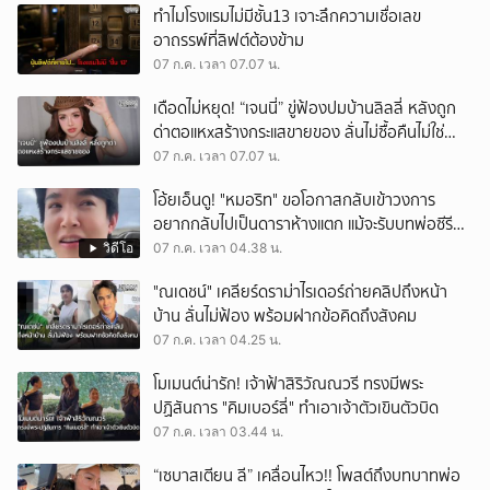
ทำไมโรงแรมไม่มีชั้น13 เจาะลึกความเชื่อเลข
อาถรรพ์ที่ลิฟต์ต้องข้าม
07 ก.ค. เวลา 07.07 น.
เดือดไม่หยุด! “เจนนี่” ขู่ฟ้องปมบ้านลิลลี่ หลังถูก
ด่าตอแหxสร้างกระแสขายของ ลั่นไม่ซื้อคืนไม่ใช่
ความผิด
07 ก.ค. เวลา 07.07 น.
โอ้ยเอ็นดู! "หมอริท" ขอโอกาสกลับเข้าวงการ
อยากกลับไปเป็นดาราห้างแตก แม้จะรับบทพ่อซีรีส์
วายก็ยอม
วิดีโอ
07 ก.ค. เวลา 04.38 น.
"ณเดชน์" เคลียร์ดราม่าไรเดอร์ถ่ายคลิปถึงหน้า
บ้าน ลั่นไม่ฟ้อง พร้อมฝากข้อคิดถึงสังคม
07 ก.ค. เวลา 04.25 น.
โมเมนต์น่ารัก! เจ้าฟ้าสิริวัณณวรี ทรงมีพระ
ปฏิสันถาร "คิมเบอร์ลี่" ทำเอาเจ้าตัวเขินตัวบิด
07 ก.ค. เวลา 03.44 น.
“เซบาสเตียน ลี” เคลื่อนไหว!! โพสต์ถึงบทบาทพ่อ