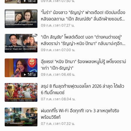
วิดีโอ
09 ก.ค. เวลา 07.50 น.
"ไมร่า" น้องสาว "ธัญญ่า" ฟาดเดือด! เปิดปมเบื้อง
หลังลดสถานะ "เป๊ก สัณณ์ชัย" ลั่นอีกฝ่ายยอมรับ
แล้วแต่ไม่พูด
09 ก.ค. เวลา 07.27 น.
"เป๊ก สัญชัย" โพสต์เดือด! บอก "ต่างคนต่างอยู่"
หลังดราม่า "ธัญญ่า-หนิง ปัทมา" กลับมาปะทุอีก
ครั้ง!!
09 ก.ค. เวลา 07.00 น.
อุ๊ยแรง! "หนิง ปัทมา" ร้องเพลงหนูไม่รู้ แห่โยงดราม่
าเก่า "เป๊ก-ธัญญ่า"
วิดีโอ
09 ก.ค. เวลา 06.46 น.
สรุป 8 ทีมสุดท้ายฟุตบอลโลก 2026 ล่าสุด ได้แล้ว
6 ทีมบิ๊กแมตช์
07 ก.ค. เวลา 08.04 น.
ฝนตกทีไร Wi-Fi อืดทุกที! เจาะ 3 สาเหตุแท้จริง
พร้อมวิธีแก้
07 ก.ค. เวลา 07.32 น.