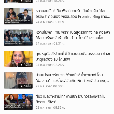
เชียลวิจารณ์เดือด
วิดีโอ
24 ก.ค. เวลา 10.06 น.
หวานจนเขิน! ‘ทิม พิธา’ ยอมรับเป็นฝ่ายจีบ ‘ก้อย
อรัชพร’ ก่อนเอง พร้อมสวม Promise Ring แทน
คำมั่นสัญญา
24 ก.ค. เวลา 09.13 น.
หวานไม่พัก! "ทิม พิธา" เปิดสูตรรักทางไกล คอลหา
"ก้อย อรัชพร" เช้า-เย็น ด้าน "ไบรท์" แซวคนโลก
สีชมพู
24 ก.ค. เวลา 08.31 น.
คุณหนูตัวจริง! แคธี่ ชี้ 5 แสนต่อเดือนธรรมดา ถ้าจะ
มาดูแลต้อง 10 ล้านอัพ
วิดีโอ
24 ก.ค. เวลา 08.26 น.
บ้านแม่ชมน่ารักมาก "ต้าเหนิง" น้ำตาแตก! โดน
"น้องเกล" เซอร์ไพรส์วันเกิด พีคท้ายคลิป สาเหตุที่
ปีนี้ไม่แย่งพี่เป่าเค้ก
วิดีโอ
22 ก.ค. เวลา 06.06 น.
"โบว์ เมลดา-ธามไท" งานเข้า โดนทัวร์ลงเพราะไม่
ติดตาม "ลิซ่า"
22 ก.ค. เวลา 05.52 น.