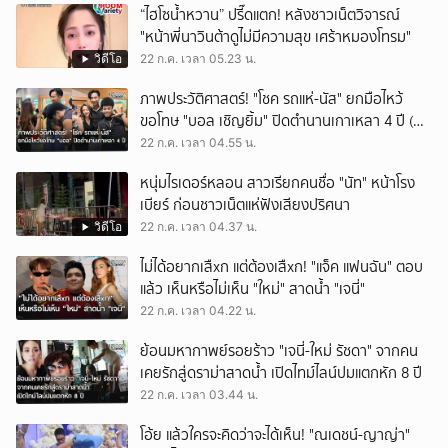
“ไฮโซน้ำหวาน” ปรี๊ดแตก! หลังชาวเน็ตวิจารณ์
"หน้าพี่นาวินต้าดูไม่มีความสุข เศร้าหมองโทรม"
วิดีโอ
22 ก.ค. เวลา 05.23 น.
ภาพประวัติศาสตร์! "โชค รถแห่-นัส" ยกมือไหว้
ขอโทษ "บอล เชิญยิ้ม" ปิดตำนานเกาเหลา 4 ปี (มี
คบิป)
22 ก.ค. เวลา 04.55 น.
หนุ่มไรเดอร์หลอน สาวเรียกคนชื่อ "นัท" หน้าโรง
เบียร์ ก่อนชาวเน็ตแห่ฟังเสียงปริศนา
วิดีโอ
22 ก.ค. เวลา 04.37 น.
ไม่ได้อยากเสืxก แต่ต้องเสืxก! "แจ็ค แฟนฉัน" ตอบ
แล้ว เห็นหรือไม่เห็น "ใหม่" สาดน้ำ "เจนี่"
22 ก.ค. เวลา 04.22 น.
ย้อนมหากาพย์รอยร้าว "เจนี่-ใหม่ รัชดา" จากคน
เคยรักสู่ดราม่าสาดน้ำ เปิดไทม์ไลน์ปมแตกหัก 8 ปี
22 ก.ค. เวลา 03.44 น.
โอ้ย แล้วใครจะคิดว่าจะได้เห็น! "ณเดชน์-ญาญ่า"