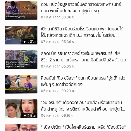
ด่วน! เปิดข้อมูลอาวุธปืนคดีกราดยิงเทพศิรินทร์
นนท์ พบเป็นปืนของคุณปู่ผู้ก่อเหตุ
07 ส.ค. เวลา 06.06 น.
เปิดนาทีชีวิต เพื่อนร่วมโรงเรียนผวาพากันมอบใต้
โต๊ะ หลังเกิดเหตุ เด็ก ม.3 กราดยิvในโรงเรียน
เทพศิรินทร์นนท์ แบบไม่เลือกหน้า เสียงปืนดังสนั่น
วิดีโอ
07 ส.ค. เวลา 05.36 น.
หวั่นไหว
สลด! นักเรียนกราดยิงโรงเรียนเทพศิรินทร์ เสีย
ชีวิต 2 ราย บาดเจ็บหลายคน มือปืนปลิดชีพตัวเอง
07 ส.ค. เวลา 05.05 น.
ลือสนั่น! "ดิว อริสรา" จดทะเบียนสมรส "วู้ดดี้" แล้ว
แฟนๆ จับตาข่าวดีอีกเด้ง
06 ส.ค. เวลา 09.29 น.
ั่"จิน จรินทร์" เดือดจัด! อย่ามาเสือxเรื่องชาวบ้าน
ลั่น ด่าหนู (กวาง รติชา) เหมือนด่าพี่ อย่ามายุ่งกับ
คนของผม จบ!!!
วิดีโอ
06 ส.ค. เวลา 09.16 น.
"หนิง ปณิตา" เปิดใจเคลียร์ดราม่าหลัง "น้องณิริน"