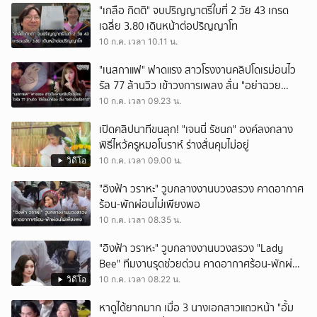
"เกลือ กิตติ" จบปริญญาตรีใบที่ 2 วัย 43 เกรด
เฉลี่ย 3.80 เดินหน้าต่อปริญญาโท
10 ก.ค. เวลา 10.11 น.
"เนสกาแฟ" ฟาดแรง สาวโรงงานคลิปโดเรม่อนไว
รัล 77 ล้านวิว เข้าวงการเพลง ลั่น "อย่าฉวย
โอกาส"
10 ก.ค. เวลา 09.23 น.
เปิดคลิปนาทีขนลุก! "เจนนี่ รัชนก" องค์ลงกลาง
พิธีไหว้ครูหมอโนราห์ ร่างสั่นคุมไม่อยู่
วิดีโอ
10 ก.ค. เวลา 09.00 น.
"อิงฟ้า วราหะ" วูบกลางงานบวงสรวง คาดอากาศ
ร้อน-พักผ่อนไม่เพียงพอ
10 ก.ค. เวลา 08.35 น.
"อิงฟ้า วราหะ" วูบกลางงานบวงสรวง "Lady
Bee" ทีมงานรุดช่วยด่วน คาดอากาศร้อน-พักผ่อน
ไม่เพียงพอ
วิดีโอ
10 ก.ค. เวลา 08.22 น.
หาดูได้ยากมาก เมื่อ 3 นางเอกสาวแถวหน้า "อั้ม