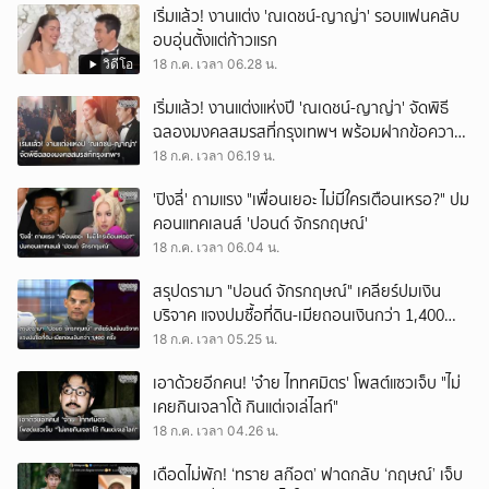
เริ่มแล้ว! งานแต่ง 'ณเดชน์-ญาญ่า' รอบแฟนคลับ
ยกเลิก
อบอุ่นตั้งแต่ก้าวแรก
วิดีโอ
18 ก.ค. เวลา 06.28 น.
เริ่มแล้ว! งานแต่งแห่งปี 'ณเดชน์-ญาญ่า' จัดพิธี
ฉลองมงคลสมรสที่กรุงเทพฯ พร้อมฝากข้อความ
ถึงแขก ขอความร่วมมือรักษาความเป็นส่วนตัว
18 ก.ค. เวลา 06.19 น.
'ปิงลี่' ถามแรง "เพื่อนเยอะ ไม่มีใครเตือนเหรอ?" ปม
คอนแทคเลนส์ 'ปอนด์ จักรกฤษณ์'
18 ก.ค. เวลา 06.04 น.
สรุปดรามา "ปอนด์ จักรกฤษณ์" เคลียร์ปมเงิน
บริจาค แจงปมซื้อที่ดิน-เมียถอนเงินกว่า 1,400
ครั้ง ยืนยันโปร่งใส
18 ก.ค. เวลา 05.25 น.
เอาด้วยอีกคน! 'จ๋าย ไททศมิตร' โพสต์แซวเจ็บ "ไม่
เคยกินเจลาโต้ กินแต่เจเล่ไลท์"
18 ก.ค. เวลา 04.26 น.
เดือดไม่พัก! ‘ทราย สก๊อต’ ฟาดกลับ ‘กฤษณ์’ เจ็บ