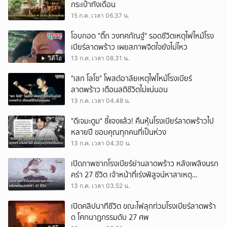
กระเป๋าทั้งเดือน
15 ก.ค. เวลา 06.37 น.
โอบกอด "ติ๊ก วงทศกัณฐ์" รอดชีวิตเหตุไฟไหม้โรง
เบียร์ลาดพร้าว เผยสภาพจิตใจยังไม่ไหว
วิดีโอ
13 ก.ค. เวลา 08.31 น.
"เสก โลโซ" โพสต์อาลัยเหตุไฟไหม้โรงเบียร์
ลาดพร้าว เตือนสติชีวิตไม่แน่นอน
13 ก.ค. เวลา 04.48 น.
"ดีเจมะตูม" ชี้แจงแล้ว! คืนหุ้นโรงเบียร์ลาดพร้าวไป
หลายปี ขอบคุณทุกคนที่เป็นห่วง
13 ก.ค. เวลา 04.30 น.
เปิดภาพซากโรงเบียร์ย่านลาดพร้าว หลังเพลิงนรก
คร่า 27 ชีวิต เจ้าหน้าที่เร่งพิสูจน์หาสาเหตุ
โศกนาฏกรรม
13 ก.ค. เวลา 03.52 น.
เปิดคลิปนาทีชีวิต ขณะไฟลุกท่วมโรงเบียร์ลาดพร้า
ด โศกนาฏกรรมดับ 27 ศพ