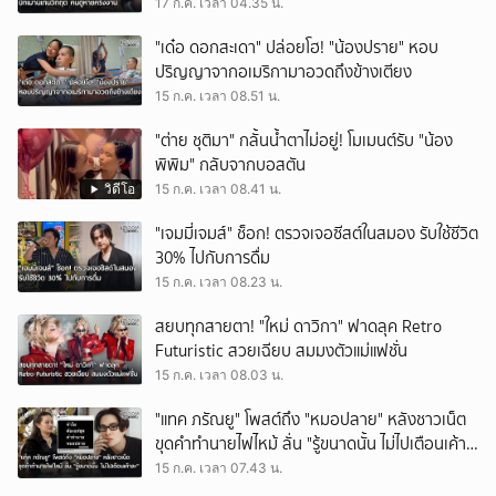
ให้แย่ลงทุกปี
17 ก.ค. เวลา 04.35 น.
"เด๋อ ดอกสะเดา" ปล่อยโฮ! "น้องปราย" หอบ
ปริญญาจากอเมริกามาอวดถึงข้างเตียง
15 ก.ค. เวลา 08.51 น.
"ต่าย ชุติมา" กลั้นน้ำตาไม่อยู่! โมเมนต์รับ "น้อง
พิพิม" กลับจากบอสตัน
วิดีโอ
15 ก.ค. เวลา 08.41 น.
"เจมมี่เจมส์" ช็อก! ตรวจเจอซีสต์ในสมอง รับใช้ชีวิต
30% ไปกับการดื่ม
15 ก.ค. เวลา 08.23 น.
สยบทุกสายตา! "ใหม่ ดาวิกา" ฟาดลุค Retro
Futuristic สวยเฉียบ สมมงตัวแม่แฟชั่น
15 ก.ค. เวลา 08.03 น.
"แทค ภรัณยู" โพสต์ถึง "หมอปลาย" หลังชาวเน็ต
ขุดคำทำนายไฟไหม้ ลั่น "รู้ขนาดนั้น ไม่ไปเตือนเค้า
ละ"
15 ก.ค. เวลา 07.43 น.