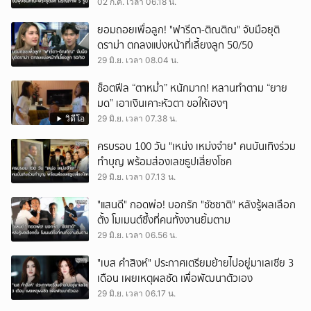
02 ก.ค. เวลา 06.18 น.
ยอมถอยเพื่อลูก! "ฟารีดา-ติณติณ" จับมือยุติ
ดราม่า ตกลงแบ่งหน้าที่เลี้ยงลูก 50/50
29 มิ.ย. เวลา 08.04 น.
ช็อตฟีล “ตาหม่ำ” หนักมาก! หลานทำตาม “ยาย
มด” เอาเงินเคาะหัวตา ขอให้เฮงๆ
วิดีโอ
29 มิ.ย. เวลา 07.38 น.
ครบรอบ 100 วัน "เหน่ง เหม่งจ๋าย" คนบันเทิงร่วม
ทำบุญ พร้อมส่องเลขธูปเสี่ยงโชค
29 มิ.ย. เวลา 07.13 น.
"แสนดี" กอดพ่อ! บอกรัก "ชัชชาติ" หลังรู้ผลเลือก
ตั้ง โมเมนต์ซึ้งที่คนทั้งงานยิ้มตาม
29 มิ.ย. เวลา 06.56 น.
"เบส คำสิงห์" ประกาศเตรียมย้ายไปอยู่มาเลเซีย 3
เดือน เผยเหตุผลชัด เพื่อพัฒนาตัวเอง
29 มิ.ย. เวลา 06.17 น.