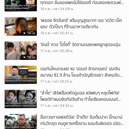
ทุกดอก ลั่นของแพงไม่ใช่ของดี ก่อนแฉเคยชวนฟรี
ถ่ายคอนเทนต์
18 ก.ค. เวลา 04.09 น.
'พลอย ชิดจันทร์' แต้มบุญสูงมาก! เจอ 'เดวิด เบ็ค
แฮม' ตัวเป็นๆ ที่ร้านอาหารเดียวกัน
วิดีโอ
18 ก.ค. เวลา 00.41 น.
'มินนี่' ควง 'ไฮโซกี้' จัดงานเฉลยเพศลูกสุดอบอุ่น
17 ก.ค. เวลา 05.28 น.
วิดีโอ
เจอกันโหนกระแส! แฉ 'ปอนด์ จักรกฤษณ์' ปมเงิน
สมาคม 81.9 ล้าน โอนเข้าบัญชีภรรยา สังคมจับตา
ผิดวัตถุประสงค์หรือไม่?
17 ก.ค. เวลา 05.10 น.
"ลำไย" เสิร์ฟช็อตหัดดูบอล แต่แฟนๆ หลุดโฟกัส!
โพสต์ท่าแนบชิดกัปตันช้าง ทำโซเชียลคอมเมนต์
สนั่น
17 ก.ค. เวลา 04.52 น.
ช็อกวงการเฟสติวัล! 'ป๋าเต็ด' รับเต็มปาก บิ๊กเมาน์
เท่นวิกฤต คนดูหายครึ่งงาน ยอมรับผิดเอง ปล่อย