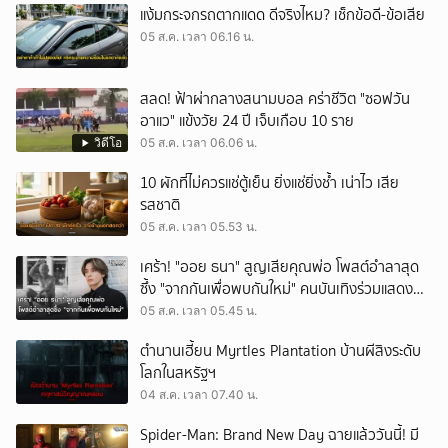
แง้มกระจกรถตากแดด ดีจริงไหม? เช็กข้อดี-ข้อเสีย
05 ส.ค. เวลา 06.16 น.
สลด! ฟ้าผ่ากลางสนามบอล คร่าชีวิต "ซอฟวัน
อาแว" แข้งวัย 24 ปี เจ็บเกือบ 10 ราย
วิดีโอ
05 ส.ค. เวลา 06.06 น.
10 ผักที่ไม่ควรแช่ตู้เย็น ยิ่งแช่ยิ่งช้ำ เน่าไว เสีย
รสชาติ
05 ส.ค. เวลา 05.53 น.
เศร้า! "ออย ธนา" สูญเสียคุณพ่อ โพสต์อำลาสุด
ซึ้ง "จากกันเพื่อพบกันใหม่" คนบันเทิงร่วมแสดง
ความอาลัย
05 ส.ค. เวลา 05.45 น.
ตำนานเฮี้ยน Myrtles Plantation บ้านผีสิงระดับ
โลกในสหรัฐฯ
04 ส.ค. เวลา 07.40 น.
Spider-Man: Brand New Day ฉายแล้ววันนี้! มี