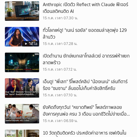
Anthropic เปิดตัว Reflect with Claude ฟีเจอร์
เตือนสติคนติด AI
15 ก.ค. เวลา 07.30 น.
ทั่วโลกแห่ดู! "เนเน่ รอยัล" ยอดชมล่าสุดพุ่ง 129
ล้านวิว
วิดีโอ
15 ก.ค. เวลา 07.28 น.
เปิดตำนาน ยักษ์แบกเสาโทลล์เวย์ อาถรรพ์ห้าแยก
ลาดพร้าว
15 ก.ค. เวลา 07.12 น.
เอ็นดู! "พี่เสก" รีโพสต์คลิป "น้องเนเน่" เล่นกีตาร์
ร้อง "ซมซาน" ลั่นขอไม่เก็บค่าลิขสิทธิ์ครับ
15 ก.ค. เวลา 07.10 น.
ยังคิดถึงทุกวัน! "หยาดทิพย์" โพสต์ภาพลอย
อังคารคุณพ่อ ครบ 3 เดือน บอกชีวิตไม่ง่ายเมื่อ
ไม่มีพ่อ
15 ก.ค. เวลา 06.59 น.
10 วัตถุดิบติดครัว ประหยัดค่าอาหาร เซฟเงินใน