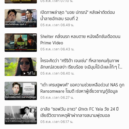
05 ส.ค. เวลา 07.10 น.
เปิดภาพล่าสุด "บอย ปกรณ์" หลังผ่าตัดต่อม
น้ำลายอักเสบ รอบที่ 2
05 ส.ค. เวลา 06.49 น.
Shelter คลั่งนรก หลบตาย หนังแอ็กชันเดือดบน
Prime Video
05 ส.ค. เวลา 06.43 น.
ใครจะคิดว่า "ศรีริต้า เจนเซ่น" ที่หลายคนคุ้นภาพ
ลักษณ์สวยสง่า เรียบร้อย จะมีมุมโบ๊ะบ๊ะและโก๊ะๆ ให้
ได้อมยิ้มเหมือนกัน งานนี้ทำเอาแฟนๆ ทั้งเอ็นดูทั้ง
วิดีโอ
05 ส.ค. เวลา 06.40 น.
หัวเราะ
"เต๋า เศรษฐพงศ์" ขอความช่วยเหลือด่วน! NAS ถูก
Ransomware โจมตี เร่งหาผู้เชี่ยวชาญกู้ข้อมูล
05 ส.ค. เวลา 06.27 น.
อาลัย "ซอฟวัน อาแว" นักเตะ FC Yala วัย 24 ปี
เสียชีวิตจากเหตุฟ้าผ่ากลางสนามฟุตบอล
05 ส.ค. เวลา 06.17 น.