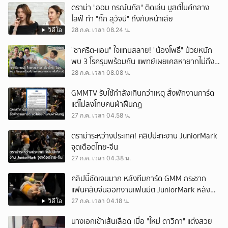
ดราม่า "ออม กรณ์นภัส" ติดเล่น บูสต์ไมค์กลาง
ไลฟ์ ทำ "กิ๊ก สุวัจนี" ถึงกับหน้าเสีย
วิดีโอ
28 ก.ค. เวลา 08.24 น.
"ชาคริต-แอน" ใจแทบสลาย! "น้องโพธิ์" ป่วยหนัก
พบ 3 โรครุมพร้อมกัน แพทย์เผยเคสหายากไม่ถึง
5%
28 ก.ค. เวลา 08.08 น.
GMMTV รับใช้กำลังเกินกว่าเหตุ สั่งพักงานการ์ด
แต่ไม่ลงโทษคนฝ่าฝืนกฏ
27 ก.ค. เวลา 04.58 น.
ดราม่าระหว่างประเทศ! คลิปปะทะงาน JuniorMark
จุดเดือดไทย-จีน
27 ก.ค. เวลา 04.38 น.
คลิปนี้ชัดเจนมาก หลังทีมการ์ด GMM กระชาก
แฟนคลับจีนออกงานแฟนมีต JuniorMark หลัง
ฝ่าฝืนกติกาจองคิว
วิดีโอ
27 ก.ค. เวลา 04.18 น.
นางเอกเข้าเส้นเลือด เมื่อ "ใหม่ ดาวิกา" แต่งสวย