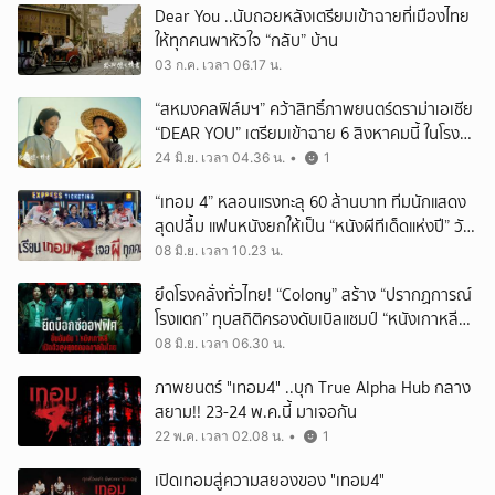
Dear You ..นับถอยหลังเตรียมเข้าฉายที่เมืองไทย
ให้ทุกคนพาหัวใจ “กลับ” บ้าน
03 ก.ค. เวลา 06.17 น.
“สหมงคลฟิล์มฯ” คว้าสิทธิ์ภาพยนตร์ดราม่าเอเชีย
“DEAR YOU” เตรียมเข้าฉาย 6 สิงหาคมนี้ ในโรง
ภาพยนตร์ประเทศไทย
24 มิ.ย. เวลา 04.36 น.
•
1
“เทอม 4” หลอนแรงทะลุ 60 ล้านบาท ทีมนักแสดง
สุดปลื้ม แฟนหนังยกให้เป็น “หนังผีทีเด็ดแห่งปี” วัน
นี้ ในโรงภาพยนตร์
08 มิ.ย. เวลา 10.23 น.
ยึดโรงคลั่งทั่วไทย! “Colony” สร้าง “ปรากฏการณ์
โรงแตก” ทุบสถิติครองดับเบิลแชมป์ “หนังเกาหลี
เปิดตัวสูงสุดตลอดกาลในไทย” และ “หนังต่าง
08 มิ.ย. เวลา 06.30 น.
ประเทศเปิดตัวแรงที่สุดแห่งปี 2026
ภาพยนตร์ "เทอม4" ..บุก True Alpha Hub กลาง
สยาม!! 23-24 พ.ค.นี้ มาเจอกัน
22 พ.ค. เวลา 02.08 น.
•
1
เปิดเทอมสู่ความสยองของ "เทอม4"