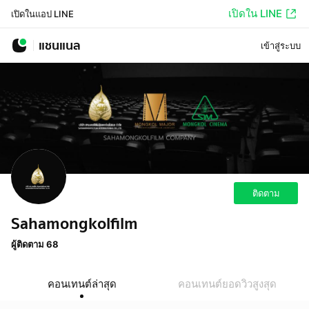
เปิดใน LINE
เปิดในแอป LINE
แชนแนล
เข้าสู่ระบบ
ติดตาม
Sahamongkolfilm
ผู้ติดตาม 68
คอนเทนต์ล่าสุด
คอนเทนต์ยอดวิวสูงสุด