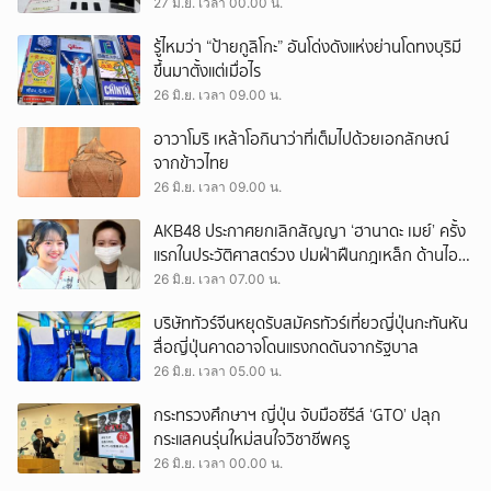
กวาดเงินล้าน
27 มิ.ย. เวลา 00.00 น.
รู้ไหมว่า “ป้ายกูลิโกะ” อันโด่งดังแห่งย่านโดทงบุริมี
ขึ้นมาตั้งแต่เมื่อไร
26 มิ.ย. เวลา 09.00 น.
อาวาโมริ เหล้าโอกินาว่าที่เต็มไปด้วยเอกลักษณ์
จากข้าวไทย
26 มิ.ย. เวลา 09.00 น.
AKB48 ประกาศยกเลิกสัญญา ‘ฮานาดะ เมย์’ ครั้ง
แรกในประวัติศาสตร์วง ปมฝ่าฝืนกฎเหล็ก ด้านไอ
ดอลสาวโต้กลับถูกกดดันให้โกนหัว
26 มิ.ย. เวลา 07.00 น.
บริษัททัวร์จีนหยุดรับสมัครทัวร์เที่ยวญี่ปุ่นกะทันหัน
สื่อญี่ปุ่นคาดอาจโดนแรงกดดันจากรัฐบาล
26 มิ.ย. เวลา 05.00 น.
กระทรวงศึกษาฯ ญี่ปุ่น จับมือซีรีส์ ‘GTO’ ปลุก
กระแสคนรุ่นใหม่สนใจวิชาชีพครู
26 มิ.ย. เวลา 00.00 น.