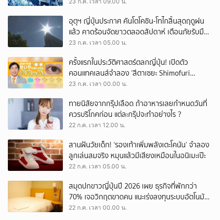
23 ก.ค. เวลา 09.00 น.
อุตุฯ ญี่ปุ่นประกาศ คันโตโคชิน-โทไกสิ้นสุดฤดูฝน
แล้ว คาดร้อนจัดยาวตลอดสัปดาห์ เตือนภัยรับมือ
โรคลมแดด
23 ก.ค. เวลา 05.00 น.
ครั้งแรกในประวัติศาสตร์ตลกญี่ปุ่น! เปิดตัว
คอนแทคเลนส์จำลอง ‘สีตาเซยะ Shimofuri
Myojo’ หลังโซเชียลแห่ชมตาสวยเกินไป
23 ก.ค. เวลา 00.00 น.
ทายนิสัยจากกรุ๊ปเลือด ถ้าอาหารเลยกำหนดวันที่
ควรบริโภคก่อน แต่ละกรุ๊ปจะทำอย่างไร ?
22 ก.ค. เวลา 12.00 น.
สานฝันวัยเด็ก! ‘รองเท้าเพิ่มพลังเตะโคนัน’ จำลอง
ลูกเล่นสมจริง หมุนแล้วมีเสียงเหมือนในอนิเมะเป๊ะ
22 ก.ค. เวลา 05.00 น.
สมุดปกขาวญี่ปุ่นปี 2026 เผย ธุรกิจที่พักกว่า
70% เจอวิกฤตขาดคน แนะเร่งลงทุนระบบอัตโนมัติ-
อัปค่าจ้าง
22 ก.ค. เวลา 00.00 น.