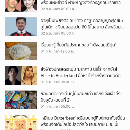
พร้อมเผยข่าวดี ฝ่ายหญิงตั้งท้องลูกคนแรกแล้ว
02 ก.ค. เวลา 09.00 น.
อายุเป็นเพียงตัวเลข! ‘คิง คาซู’ ต่อสัญญาฟุกุชิมะ
ยูไนเต็ด เตรียมฉลองวัย 60 ปีในสนาม ลั่นพร้อม
พาทีมเลื่อนชั้นสู่ J2
02 ก.ค. เวลา 00.00 น.
เรื่องน่ารู้เกี่ยวกับประเภทของ “แป้งขนมญี่ปุ่น”
01 ก.ค. เวลา 12.00 น.
ส่งฟ้องนักแสดงหนุ่ม ‘มุราคามิ นิจิโร่’ จากซีรีส์
Alice in Borderland ข้อหาทำร้ายร่างกายอดีต
แฟนสาว
01 ก.ค. เวลา 09.00 น.
ย้อนอดีตของเล่นญี่ปุ่นสมัยเก่า แต่ยังเจ๋งแจ๋วถึง
ปัจจุบัน (ตอนที่ 2)
01 ก.ค. เวลา 05.00 น.
‘หมีเนย Butterbear’ เตรียมบุกตู้คีบตุ๊กตาทั่วญี่ปุ่น
พร้อมจัดเต็มไลน์อัปสุดฮีลใจ เริ่มปลาย มิ.ย. นี้!