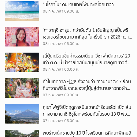
“นิไรคาไน” ดินแดนเทพโพ้นทะเลโอกินาว่า
08 ก.ค. เวลา 09.00 น.
‘คาวากุจิ ฮารุนะ’ คว้าอันดับ 1 เซ็นสัญญาเป็นพรี
เซนเตอร์โฆษณามากที่สุด ในครึ่งปีแรก 2026 กวาด
ไป 17 แบรนด์!
08 ก.ค. เวลา 05.00 น.
ญี่ปุ่นเตรียมขึ้นค่าธรรมเนียม ‘วีซ่าพำนักถาวร’ 20
เท่า ต.ค. นี้ นำรายได้สนับสนุนนโยบายดูแลชาวต่าง
ชาติ
08 ก.ค. เวลา 00.00 น.
ทำไมเทศกาล 七夕 ถึงอ่านว่า “ทานาบาตะ” ? ย้อน
ที่มาจากพิธีโบราณของญี่ปุ่นสู่ตำนานสาวทอผ้า
จากจีน
07 ก.ค. เวลา 09.00 น.
ภูเขาไฟฟูจิเปิดฤดูกาลปีนเขาหน้าร้อนแล้ว! เปิดเส้น
ทางยามานาชิ-ชิซูโอกะพร้อมกันในรอบ 13 ปี พ่วง
มาตรการใหม่ ตู้จ่ายเงินอัตโนมัติเพิ่มความสะดวก
07 ก.ค. เวลา 05.00 น.
พบร่างเด็กชายวัย 10 ปี โรงเรียนการศึกษาพิเศษอิ