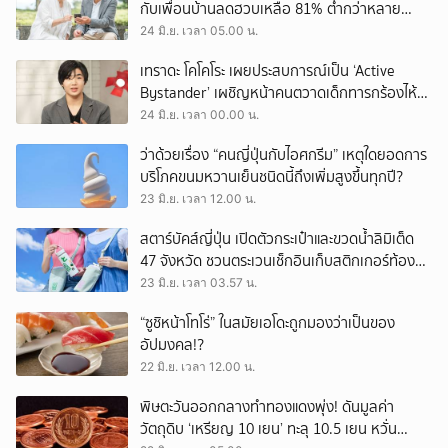
กับเพื่อนบ้านลดฮวบเหลือ 81% ต่ำกว่าหลาย
ประเทศที่สูงเกิน 90%
24 มิ.ย. เวลา 05.00 น.
เทราดะ โคโคโระ เผยประสบการณ์เป็น ‘Active
Bystander’ เผชิญหน้าคนตวาดเด็กทารกร้องไห้
บนรถไฟ จนคู่กรณีต้องยอมถอย
24 มิ.ย. เวลา 00.00 น.
ว่าด้วยเรื่อง “คนญี่ปุ่นกับไอศกรีม” เหตุใดยอดการ
บริโภคขนมหวานเย็นชนิดนี้ถึงเพิ่มสูงขึ้นทุกปี?
23 มิ.ย. เวลา 12.00 น.
สตาร์บัคส์ญี่ปุ่น เปิดตัวกระเป๋าและขวดน้ำลิมิเต็ด
47 จังหวัด ชวนตระเวนเช็กอินเก็บสติกเกอร์ท้อง
ถิ่นทั่วประเทศ!
23 มิ.ย. เวลา 03.57 น.
“ซูชิหน้าโทโร่” ในสมัยเอโดะถูกมองว่าเป็นของ
อัปมงคล!?
22 มิ.ย. เวลา 12.00 น.
พิษตะวันออกกลางทำทองแดงพุ่ง! ดันมูลค่า
วัตถุดิบ ‘เหรียญ 10 เยน’ ทะลุ 10.5 เยน หวั่น