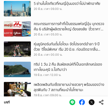
5 ย่านในโตเกียวที่คนญี่ปุ่นมองว่าไม่น่าพักอาศัย
20 มิ.ย. เวลา 09.00 น.
คณะกรรมการการค้าที่เป็นธรรมแห่งญี่ปุ่น บุกตรวจ
ค้น 6 บริษัทผู้ผลิตรายใหญ่ ต้องสงสัย ‘ฮั้วราคา’
ไอศกรีม!?
20 มิ.ย. เวลา 05.00 น.
หุ่นยูนิคอร์นกันดั้มโอไดบะ จัดโปรเจกต์อำลา 9 ปี
ด้วย ‘ดีไซน์พิเศษ’ เริ่ม 20 มิ.ย. ก่อนปิดฉากสิ้น
เดือน ส.ค.
20 มิ.ย. เวลา 00.00 น.
ทริป 1 วัน 2 คืน สัมผัสเสน่ห์ที่เป็นเอกลักษณ์ของ
เกาะโยนะคุนิ จ.โอกินาว่า
19 มิ.ย. เวลา 12.00 น.
เพลิดเพลินกับเซ็ตชายามบ่ายสวยๆ พร้อมของว่าง
สุดฟินกับ 7 สถานที่แนะนำในโทยามะ
19 มิ.ย. เวลา 09.00 น.
แชร์
พาไปเที่ยว “ครัวซองต์ไอแลนด์” แห่งโอกินาว่า…