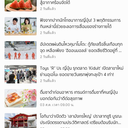
สู้อากาศร้อนจัดได้
2 วันที่แล้ว
ฟังจากปากนักโภชนาการญี่ปุ่น! 3 พฤติกรรมการ
กินเหล่านี้ช่วยชะลอการเสื่อมของร่างกายได้
2 วันที่แล้ว
อัปเดตแผ่นดินไหวคุมาโมโตะ: กู้ภัยเสร็จสิ้นเกือบทุก
จุด เหลือเพียง ‘อิออนมอลล์’ ยอดเสียชีวิตอยู่ที่ 35
ราย
2 วันที่แล้ว
Toys “R” Us ญี่ปุ่น รุกตลาด ‘Kidult’ เปิดสาขาใหม่
ย่านอุเอโนะ ยอดขายวันแรกพุ่งทะลุเป้า 4 เท่า!
2 วันที่แล้ว
ดื่มชาดำก่อนอาหาร เทรนด์การดื่มชาที่คนญี่ปุ่น
บอกต่อกันว่าดีต่อสุขภาพ
03 ส.ค. เวลา 09.00 น.
โอกินาว่าเปิดตัว ‘เสามังกรใหญ่’ ปราสาทชูริ บูรณะ
ประณีตตรงตามประวัติศาสตร์ เตรียมต้อนรับนัก