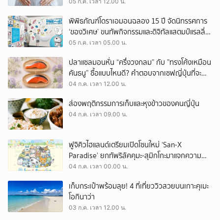
05 ก.ค. เวลา 12.00 น.
พิพิธภัณฑ์โดราเอมอนฉลอง 15 ปี จัดนิทรรศการ
‘ของวิเศษ’ ขนทัพกิจกรรมและดิจิทัลแสตมป์แรลลี่
แบบจัดเต็มถึงปี 2027!
05 ก.ค. เวลา 05.00 น.
ปลาแซลมอนหั่น “ครึ่งวงกลม” กับ ”ทรงโค้งเหมือน
คันธนู” ซื้อแบบไหนดี? คำตอบจากเชฟญี่ปุ่นที่จะ
ทำให้เรารู้สึกว่ารู้งี้เราควรรู้มาตั้งนานแล้ว!
04 ก.ค. เวลา 12.00 น.
ส่องพฤติกรรมการเก็บและหุงข้าวของคนญี่ปุ่น
04 ก.ค. เวลา 09.00 น.
ฟูจิคิวไฮแลนด์เตรียมเปิดโซนใหม่ ‘San-X
Paradise’ ยกทัพริลัคคุมะ-สุมิกโกะมาแจกความ
สดใส เริ่ม 1 ส.ค. นี้
04 ก.ค. เวลา 00.00 น.
เก็บกระเป๋าพร้อมลุย! 4 ที่เที่ยววิวสวยบนเกาะคุเมะ
โอกินาว่า
03 ก.ค. เวลา 12.00 น.