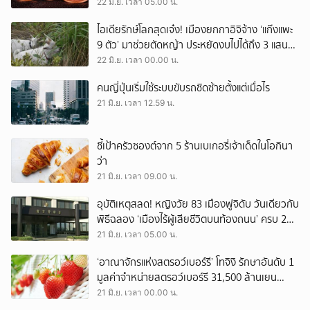
กระทบราคาแอร์
22 มิ.ย. เวลา 05.00 น.
ไอเดียรักษ์โลกสุดเจ๋ง! เมืองยกกาอิจิจ้าง ‘แก๊งแพะ
9 ตัว’ มาช่วยตัดหญ้า ประหยัดงบไปได้ถึง 3 แสน
เยน
22 มิ.ย. เวลา 00.00 น.
คนญี่ปุ่นเริ่มใช้ระบบขับรถชิดซ้ายตั้งแต่เมื่อไร
21 มิ.ย. เวลา 12.59 น.
ชี้เป้าครัวซองต์จาก 5 ร้านเบเกอรี่เจ้าเด็ดในโอกินา
ว่า
21 มิ.ย. เวลา 09.00 น.
อุบัติเหตุสลด! หญิงวัย 83 เมืองฟูจิดับ วันเดียวกับ
พิธีฉลอง ‘เมืองไร้ผู้เสียชีวิตบนท้องถนน’ ครบ 200
วัน
21 มิ.ย. เวลา 05.00 น.
‘อาณาจักรแห่งสตรอว์เบอร์รี’ โทจิงิ รักษาอันดับ 1
มูลค่าจำหน่ายสตรอว์เบอร์รี 31,500 ล้านเยน
สูงสุดของญี่ปุ่นต่อเนื่องเป็นปีที่ 32
21 มิ.ย. เวลา 00.00 น.