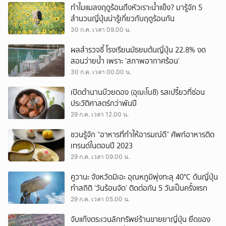
ทำไมแมลงฤดูร้อนถึงหัวเราะน้ำแข็ง? มารู้จัก 5
สำนวนญี่ปุ่นน่ารู้เกี่ยวกับฤดูร้อนกัน
30 ก.ค. เวลา 09.00 น.
ผลสำรวจชี้ โรงเรียนมัธยมต้นญี่ปุ่น 22.8% งด
สอนว่ายน้ำ เพราะ ‘สภาพอากาศร้อน’
30 ก.ค. เวลา 00.00 น.
เปิดตำนานบ๊วยดอง (อุเมะโบชิ) รสเปรี้ยวที่ซ่อน
ประวัติศาสตร์กว่าพันปี
29 ก.ค. เวลา 12.00 น.
ชวนรู้จัก “อาหารที่ทำให้อารมณ์ดี” ศัพท์อาหารติด
เทรนด์ในตอนปี 2023
29 ก.ค. เวลา 09.00 น.
คูวานะ จังหวัดมิเอะ อุณหภูมิพุ่งทะลุ 40°C ดันญี่ปุ่น
ทำสถิติ ‘วันร้อนจัด’ ติดต่อกัน 5 วันเป็นครั้งแรก
29 ก.ค. เวลา 05.00 น.
จับแก๊งตระเวนลักทรัพย์ร้านขายยาญี่ปุ่น ยึดของ