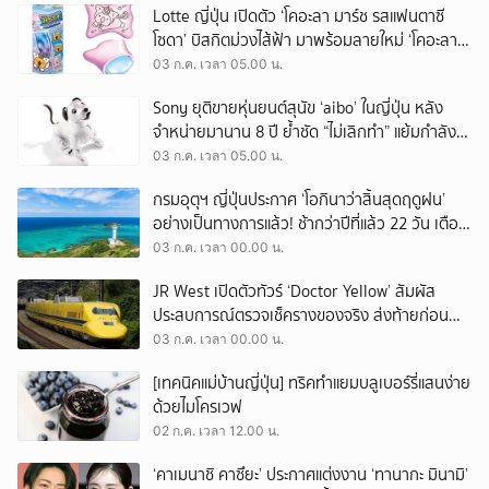
Lotte ญี่ปุ่น เปิดตัว ‘โคอะลา มาร์ช รสแฟนตาซี
โซดา’ บิสกิตม่วงไส้ฟ้า มาพร้อมลายใหม่ ‘โคอะลายู
นิคอร์น’ สัญลักษณ์แห่งความสุข
03 ก.ค. เวลา 05.00 น.
Sony ยุติขายหุ่นยนต์สุนัข ‘aibo’ ในญี่ปุ่น หลัง
จำหน่ายมานาน 8 ปี ย้ำชัด “ไม่เลิกทำ” แย้มกำลัง
พัฒนารุ่นถัดไป!
03 ก.ค. เวลา 05.00 น.
กรมอุตุฯ ญี่ปุ่นประกาศ ‘โอกินาว่าสิ้นสุดฤดูฝน’
อย่างเป็นทางการแล้ว! ช้ากว่าปีที่แล้ว 22 วัน เตือน
หน้าร้อนอุณหภูมิทะลุ 32 องศา
03 ก.ค. เวลา 00.00 น.
JR West เปิดตัวทัวร์ ‘Doctor Yellow’ สัมผัส
ประสบการณ์ตรวจเช็ครางของจริง ส่งท้ายก่อน
ปลดเกษียณ เปิดราคามาสูงถึง 5.5 แสนเยน
03 ก.ค. เวลา 00.00 น.
[เทคนิคแม่บ้านญี่ปุ่น] ทริคทำแยมบลูเบอร์รี่แสนง่าย
ด้วยไมโครเวฟ
02 ก.ค. เวลา 12.00 น.
‘คาเมนาชิ คาซึยะ’ ประกาศแต่งงาน ‘ทานากะ มินามิ’