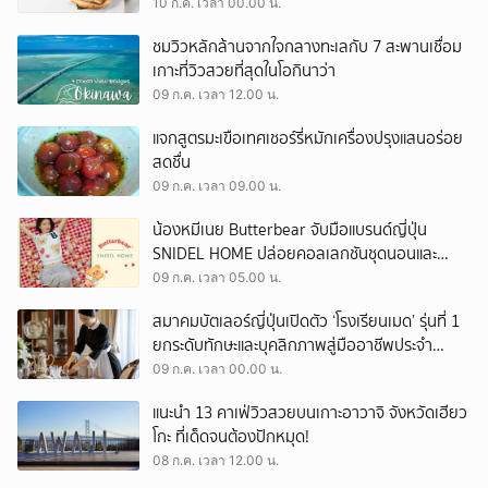
ประวัติศาสตร์ร้าน
10 ก.ค. เวลา 00.00 น.
ชมวิวหลักล้านจากใจกลางทะเลกับ 7 สะพานเชื่อม
เกาะที่วิวสวยที่สุดในโอกินาว่า
09 ก.ค. เวลา 12.00 น.
แจกสูตรมะเขือเทศเชอร์รี่หมักเครื่องปรุงแสนอร่อย
สดชื่น
09 ก.ค. เวลา 09.00 น.
น้องหมีเนย Butterbear จับมือแบรนด์ญี่ปุ่น
SNIDEL HOME ปล่อยคอลเลกชันชุดนอนและ
รูมแวร์สุดนุ่มฟูที่มัมหมีต้องมี!
09 ก.ค. เวลา 05.00 น.
สมาคมบัตเลอร์ญี่ปุ่นเปิดตัว ‘โรงเรียนเมด’ รุ่นที่ 1
ยกระดับทักษะและบุคลิกภาพสู่มืออาชีพประจำ
คฤหาสน์หรู
09 ก.ค. เวลา 00.00 น.
แนะนำ 13 คาเฟ่วิวสวยบนเกาะอาวาจิ จังหวัดเฮียว
โกะ ที่เด็ดจนต้องปักหมุด!
08 ก.ค. เวลา 12.00 น.