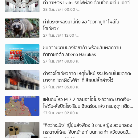
ทำ ‘GHOSTrain’ รถไฟผีสิงเตือนใจคนขี้ลืม เปิดวิ่ง
ถึง 12 กรกฎาคมนี้
28 มิ.ย. เวลา 00.00 น.
ทำไมระยะหลังมานี้ถึงเจอ “ตัวทานูกิ” โผล่ใน
โตเกียว?
27 มิ.ย. เวลา 12.00 น.
ชมความงามของโอซาก้า พร้อมสัมผัสความ
ท้าทายที่ตึก Abeno Harukas
27 มิ.ย. เวลา 09.00 น.
ตำรวจโตเกียวคาด เหตุไฟไหม้ รร.ประถมในเขตคิตะ
มาจาก ‘เตาผิงไฟฟ้า’ ที่เสียบปลั๊กค้างไว้
27 มิ.ย. เวลา 05.00 น.
แผ่นดินไหว M 7.2 ถล่มอาโอโมริ-อิวาเตะ บาดเจ็บ-
ไฟดับ-สั่งปิดโรงเรียนเฉียดร้อยแห่ง กรมอุตุฯ เตือน
เฝ้าระวังซ้ำตลอดสัปดาห์
27 มิ.ย. เวลา 02.00 น.
“คิดว่าจะปัง” ญี่ปุ่นส่งฟ้อง 3 ชายหญิง สวมกล่อง
กระดาษให้คน ‘จับหน้าอก’ บนทางเท้า หวังยอดวิว-