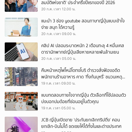
สมบัติแห่งชาติ’ ประจำครึ่งปีแรกของปี 2026
20 ก.ค. เวลา 12.00 น.
แนะนำ 3 ช่อง youtube สอนภาษาญี่ปุ่นแบบเข้าใจ
ง่าย สนุก ได้ความรู้
20 ก.ค. เวลา 09.00 น.
คลิป AI ปลอมระบาดหนัก 2 เดือนทะลุ 4 หมื่นเคส
ดารานักพากย์ญี่ปุ่นเสียหายหลายพันล้านเยน
20 ก.ค. เวลา 05.00 น.
คืบหน้าเหตุไฟไหม้โดทงโบริ ตำรวจสั่งฟ้องอดีต
พนักงานร้านอาหาร คาด ‘ทิ้งก้นบุหรี่’ ชนวนเหตุทำ
นักดับเพลิงเสียชีวิต 2 ราย
19 ก.ค. เวลา 09.00 น.
แบบทดสอบทายใจจากญี่ปุ่น ตัวเลือกที่ใช้ปลอมตัว
บ่งบอกปมด้อยที่ซ่อนอยู่ในตัวคุณ
19 ก.ค. เวลา 05.00 น.
JCB ญี่ปุ่นเปิดขาย ‘ประกันยกเลิกทริปติ่ง’ คอน
ยกเลิก-บินไม่ได้ ชดเชยให้ได้ทั้งในและต่างประเทศ