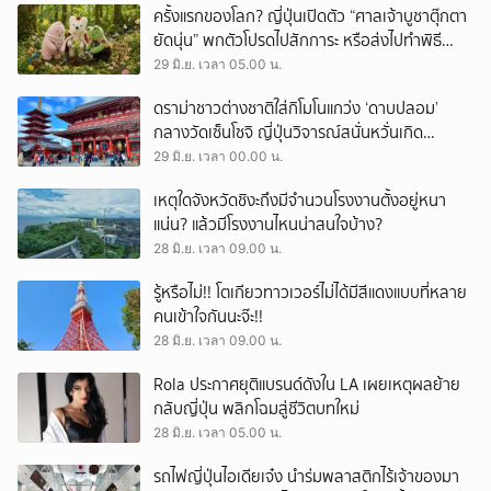
ครั้งแรกของโลก? ญี่ปุ่นเปิดตัว “ศาลเจ้าบูชาตุ๊กตา
ยัดนุ่น” พกตัวโปรดไปสักการะ หรือส่งไปทำพิธี
อำลาหลังหมดวาระ ณ เมืองนันตัน จังหวัดเกียวโต
29 มิ.ย. เวลา 05.00 น.
ดราม่าชาวต่างชาติใส่กิโมโนแกว่ง ‘ดาบปลอม’
กลางวัดเซ็นโซจิ ญี่ปุ่นวิจารณ์สนั่นหวั่นเกิด
อันตราย
29 มิ.ย. เวลา 00.00 น.
เหตุใดจังหวัดชิงะถึงมีจำนวนโรงงานตั้งอยู่หนา
แน่น? แล้วมีโรงงานไหนน่าสนใจบ้าง?
28 มิ.ย. เวลา 09.00 น.
รู้หรือไม่!! โตเกียวทาวเวอร์ไม่ได้มีสีแดงแบบที่หลาย
คนเข้าใจกันนะจ๊ะ!!
28 มิ.ย. เวลา 09.00 น.
Rola ประกาศยุติแบรนด์ดังใน LA เผยเหตุผลย้าย
กลับญี่ปุ่น พลิกโฉมสู่ชีวิตบทใหม่
28 มิ.ย. เวลา 05.00 น.
รถไฟญี่ปุ่นไอเดียเจ๋ง นำร่มพลาสติกไร้เจ้าของมา