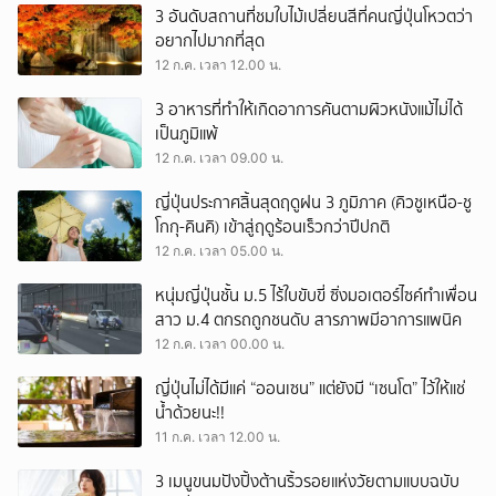
3 อันดับสถานที่ชมใบไม้เปลี่ยนสีที่คนญี่ปุ่นโหวตว่า
ยกเลิก
อยากไปมากที่สุด
12 ก.ค. เวลา 12.00 น.
3 อาหารที่ทำให้เกิดอาการคันตามผิวหนังแม้ไม่ได้
เป็นภูมิแพ้
12 ก.ค. เวลา 09.00 น.
ญี่ปุ่นประกาศสิ้นสุดฤดูฝน 3 ภูมิภาค (คิวชูเหนือ-ชู
โกกุ-คินคิ) เข้าสู่ฤดูร้อนเร็วกว่าปีปกติ
12 ก.ค. เวลา 05.00 น.
หนุ่มญี่ปุ่นชั้น ม.5 ไร้ใบขับขี่ ซิ่งมอเตอร์ไซค์ทำเพื่อน
สาว ม.4 ตกรถถูกชนดับ สารภาพมีอาการแพนิค
12 ก.ค. เวลา 00.00 น.
ญี่ปุ่นไม่ได้มีแค่ “ออนเซน” แต่ยังมี “เซนโต” ไว้ให้แช่
น้ำด้วยนะ!!
11 ก.ค. เวลา 12.00 น.
3 เมนูขนมปังปิ้งต้านริ้วรอยแห่งวัยตามแบบฉบับ