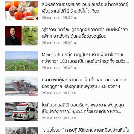
สัมผัสความอร่อยของแอปเปิ้ลเคลือบน้ำตาลจากผู้
เชี่ยวชาญได้ที่ 2 ร้านดังในโตเกียว
25 ก.ค. เวลา 09.00 น.
‘ฟูจิวาระ ทัตสึยะ’ กู้วิกฤตผักกาดแก้ว พิมพ์หน้าลง
แพ็กเกจ หวังกระตุ้นคนซื้อช่วงฤดูร้อน
25 ก.ค. เวลา 05.00 น.
Minecraft บุกทุ่งนาญี่ปุ่น! เนรมิตผืนนาไซตามะ
กว้างกว่า 180 เมตร เป็นแลนด์มาร์กสุดทึ่ง ชมวิว
ยาว ๆ ถึงกลางเดือนพฤศจิกายนนี้
25 ก.ค. เวลา 05.00 น.
นีงาตะพบผู้เสียชีวิตคาดเป็น ‘โรคลมแดด’ รายแรก
ของฤดูกาล หลังอุณหภูมิพุ่งสูง 34.8 องศาฯ
25 ก.ค. เวลา 00.00 น.
โตเกียวทุบสถิติ! ยอดเรียกรถพยาบาลพุ่งสูงสุด
เป็นประวัติการณ์ 3,454 ครั้งในวันเดียว หลัง
อุณหภูมิพุ่งสูง 37.5 องศา
25 ก.ค. เวลา 00.00 น.
“ระบบโรงนา” การปฏิบัติต่อคนงานเหมืองถ่านหินใน