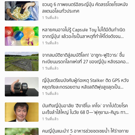
ชวนดู 6 ภาพยนตร์อิสระญี่ปุ่น คัดสรรโดยโรงหนัง
สแตนอโลนทั่วประเทศ
1 วันที่แล้ว
หลายคนอาจไม่รู้ Capsule Toy ไม่ได้มีต้นกำเนิด
จากญี่ปุ่น! แล้วอะไรเป็นสาหตุที่ทำให้โด่งดังจน
กลายเป็นวัฒนธรรมยอดนิยมของญี่ปุ่น?
1 วันที่แล้ว
จากสมบัติชาติสู่สมบัติโลก! ‘อาซูกะ-ฟูจิวาระ’ ขึ้น
ทะเบียนมรดกโลกแห่งที่ 27 ของญี่ปุ่น หลังรอคอย
นาน 20 ปี
1 วันที่แล้ว
ญี่ปุ่นเตรียมบังคับผู้ก่อเหตุ Stalker ติด GPS หวัง
หยุดภัยสะกดรอยตาม หลังสถิติพุ่งสูงสุดเป็น
ประวัติการณ์
1 วันที่แล้ว
บันเทิงญี่ปุ่นอาลัย ‘ฮิงาชิโนะ เคโงะ’ จากไปด้วยโรค
มะเร็งลำไส้ใหญ่ ในวัย 68 ปี—’ฟุคุยามะ-คิมูระ ทาคุ
ยะ’ นำทีมร่วมส่งวิญญาณ
1 วันที่แล้ว
คนญี่ปุ่นแนะนำ! 5 อาหารช่วยชดเชยน้ำ ให้ร่างกาย