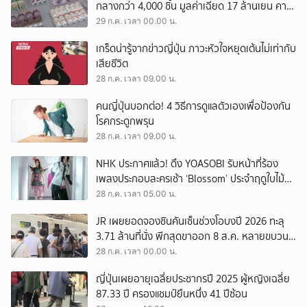
กลางกว่า 4,000 ชิ้น มูลค่าเฉียด 17 ล้านเยน คาด
ส่งกลับขายเวียดนาม
29 ก.ค. เวลา 00.00 น.
เกร็ดน่ารู้จากข่าวญี่ปุ่น ภาวะหัวใจหยุดเต้นไม่เท่ากับ
เสียชีวิต
28 ก.ค. เวลา 09.00 น.
คนญี่ปุ่นบอกต่อ! 4 วิธีการดูแลตัวเองเพื่อป้องกัน
โรคกระดูกพรุน
28 ก.ค. เวลา 09.00 น.
NHK ประกาศแล้ว! ดึง YOASOBI รับหน้าที่ร้อง
เพลงประกอบละครเช้า ‘Blossom’ ประจำฤดูใบไม้
ร่วง 2026
28 ก.ค. เวลา 05.00 น.
JR เผยยอดจองชินคันเซ็นช่วงโอบงปี 2026 ทะลุ
3.71 ล้านที่นั่ง พีกสุดขาออก 8 ส.ค. หลายขบวน
เต็มแล้ว
28 ก.ค. เวลา 00.00 น.
ญี่ปุ่นเผยอายุเฉลี่ยประชากรปี 2025 ผู้หญิงเฉลี่ย
87.33 ปี ครองแชมป์ยืนหนึ่ง 41 ปีซ้อน