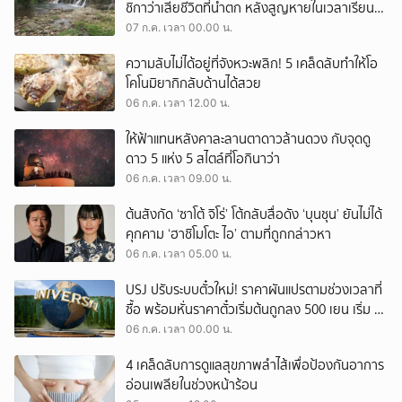
ชิกาว่าเสียชีวิตที่น้ำตก หลังสูญหายในเวลาเรียน
ตร.เร่งสืบปมคดี-อุบัติเหตุ
07 ก.ค. เวลา 00.00 น.
ความลับไม่ได้อยู่ที่จังหวะพลิก! 5 เคล็ดลับทำให้โอ
โคโนมิยากิกลับด้านได้สวย
06 ก.ค. เวลา 12.00 น.
ให้ฟ้าแทนหลังคาละลานตาดาวล้านดวง กับจุดดู
ดาว 5 แห่ง 5 สไตล์ที่โอกินาว่า
06 ก.ค. เวลา 09.00 น.
ต้นสังกัด ‘ซาโต้ จิโร่’ โต้กลับสื่อดัง ‘บุนชุน’ ยันไม่ได้
คุกคาม ‘ฮาชิโมโตะ ไอ’ ตามที่ถูกกล่าวหา
06 ก.ค. เวลา 05.00 น.
USJ ปรับระบบตั๋วใหม่! ราคาผันแปรตามช่วงเวลาที่
ซื้อ พร้อมหั่นราคาตั๋วเริ่มต้นถูกลง 500 เยน เริ่ม 1
ก.ย.
06 ก.ค. เวลา 00.00 น.
4 เคล็ดลับการดูแลสุขภาพลำไส้เพื่อป้องกันอาการ
อ่อนเพลียในช่วงหน้าร้อน