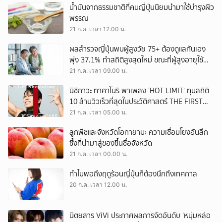
น้ำมันจากธรรมชาติที่คนญี่ปุ่นนิยมนำมาใช้บำรุงผิว
พรรณ
21 ก.ค. เวลา 12.00 น.
ผลสำรวจญี่ปุ่นพบผู้สูงวัย 75+ ต้องดูแลกันเอง
พุ่ง 37.1% ทำสถิติสูงสุดใหม่ ขณะที่ผู้สูงอายุใช้
ชีวิตลำพังมีจำนวนกว่า 9.33 ล้านคน
21 ก.ค. เวลา 09.00 น.
นิชิกาวะ ทาคาโนริ พาเพลง ‘HOT LIMIT’ ทุบสถิติ
10 ล้านวิวเร็วที่สุดในประวัติศาสตร์ THE FIRST
TAKE!
21 ก.ค. เวลา 05.00 น.
ลูกพีชและจังหวัดโอกายามะ ความเชื่อมโยงอันลึก
ซึ้งที่นำมาสู่ของขึ้นชื่อจังหวัด
21 ก.ค. เวลา 00.00 น.
ทำไมพอถึงฤดูร้อนญี่ปุ่นก็ต้องนึกถึงเทศกาล
20 ก.ค. เวลา 12.00 น.
นิตยสาร ViVi ประกาศผลการจัดอันดับ ‘หนุ่มหล่อ