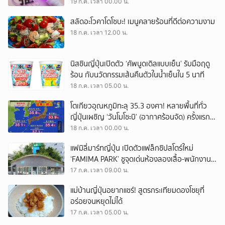
19 ก.ค. เวลา 00.00 น.
สลัดอะโวคาโดโซบะ! เมนูคลายร้อนที่ดีต่อความงาม
18 ก.ค. เวลา 12.00 น.
นิสชินญี่ปุ่นเปิดตัว ‘คัพนูดเดิลแบบเย็น’ รับมือฤดู
ร้อน กับนวัตกรรมเส้นคืนตัวในน้ำเย็นใน 5 นาที
18 ก.ค. เวลา 05.00 น.
โตเกียวอุณหภูมิทะลุ 35.3 องศา! หลายพื้นที่ทั่ว
ญี่ปุ่นเผชิญ ‘วันโมโชะบิ’ (อากาศร้อนจัด) ครั้งแรก
ของปีนี้
18 ก.ค. เวลา 00.00 น.
แฟมิลี่มาร์ทญี่ปุ่น เปิดตัวแฟล็กชิปสโตร์ใหม่
‘FAMIMA PARK’ ชูจุดเด่นห้องลองเสื้อ-พนักงานส
ไตลิสต์ พร้อมรองรับต่างชาติถึง 5 ภาษา!
17 ก.ค. เวลา 09.00 น.
แม่บ้านญี่ปุ่นอยากแชร์! สูตรกระเทียมดองโชยุที่
อร่อยจนหยุดไม่ได้
17 ก.ค. เวลา 05.00 น.