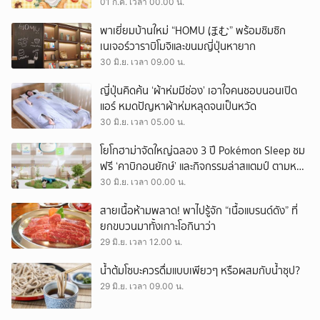
01 ก.ค. เวลา 00.00 น.
พาเยี่ยมบ้านใหม่ “HOMU ほむ” พร้อมชิมซิก
เนเจอร์วาราบิโมจิและขนมญี่ปุ่นหายาก
30 มิ.ย. เวลา 09.00 น.
ญี่ปุ่นคิดค้น ‘ผ้าห่มมีช่อง’ เอาใจคนชอบนอนเปิด
แอร์ หมดปัญหาผ้าห่มหลุดจนเป็นหวัด
30 มิ.ย. เวลา 05.00 น.
โยโกฮาม่าจัดใหญ่ฉลอง 3 ปี Pokémon Sleep ชม
ฟรี ‘คาบิกอนยักษ์’ และกิจกรรมล่าสแตมป์ ตามหา
โปเกมอนหลับปุ๋ย เริ่ม 17 กรกฎาคมนี้
30 มิ.ย. เวลา 00.00 น.
สายเนื้อห้ามพลาด! พาไปรู้จัก “เนื้อแบรนด์ดัง” ที่
ยกขบวนมาทั้งเกาะโอกินาว่า
29 มิ.ย. เวลา 12.00 น.
น้ำต้มโซบะควรดื่มแบบเพียวๆ หรือผสมกับน้ำซุป?
29 มิ.ย. เวลา 09.00 น.