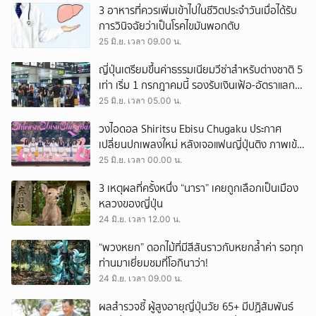
3 อาหารที่ควรเพิ่มเข้าไปในชีวิตประจำวันเมื่อได้รับ
การวินิจฉัยว่าเป็นโรคไขมันพอกตับ
25 มิ.ย. เวลา 09.00 น.
ญี่ปุ่นเตรียมขึ้นค่าธรรมเนียมวีซ่าสำหรับต่างชาติ 5
เท่า เริ่ม 1 กรกฎาคมนี้ รองรับเงินเฟ้อ-อัตราแลก
เปลี่ยนผันผวน
25 มิ.ย. เวลา 05.00 น.
วงไอดอล Shiritsu Ebisu Chugaku ประกาศ
เปลี่ยนปกเพลงใหม่ หลังเจอแฟนญี่ปุ่นติง ภาพเข้า
ข่ายพฤติกรรมต้องห้าม ‘ฮิโรอิบาชิ’
25 มิ.ย. เวลา 00.00 น.
3 เหตุผลที่ครั้งหนึ่ง “นารา” เคยถูกเลือกเป็นเมือง
หลวงของญี่ปุ่น
24 มิ.ย. เวลา 12.00 น.
“พวงหยก” ดอกไม้ที่มีสีสันราวกับหยกล้ำค่า รอทุก
ท่านมาเยี่ยมชมที่โอกินาว่า!
24 มิ.ย. เวลา 09.00 น.
ผลสำรวจชี้ ผู้สูงอายุญี่ปุ่นวัย 65+ มีปฏิสัมพันธ์