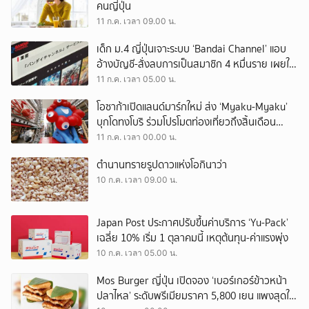
คนญี่ปุ่น
11 ก.ค. เวลา 09.00 น.
เด็ก ม.4 ญี่ปุ่นเจาะระบบ ‘Bandai Channel’ แอบ
อ้างบัญชี-สั่งลบการเป็นสมาชิก 4 หมื่นราย เผยใช้
ChatGPT ร่วมก่อเหตุ
11 ก.ค. เวลา 05.00 น.
โอซาก้าเปิดแลนด์มาร์กใหม่ ส่ง ‘Myaku-Myaku’
บุกโดทงโบริ ร่วมโปรโมตท่องเที่ยวถึงสิ้นเดือน
สิงหาคม
11 ก.ค. เวลา 00.00 น.
ตำนานทรายรูปดาวแห่งโอกินาว่า
10 ก.ค. เวลา 09.00 น.
Japan Post ประกาศปรับขึ้นค่าบริการ ‘Yu-Pack’
เฉลี่ย 10% เริ่ม 1 ตุลาคมนี้ เหตุต้นทุน-ค่าแรงพุ่ง
10 ก.ค. เวลา 05.00 น.
Mos Burger ญี่ปุ่น เปิดจอง ‘เบอร์เกอร์ข้าวหน้า
ปลาไหล’ ระดับพรีเมียมราคา 5,800 เยน แพงสุดใน