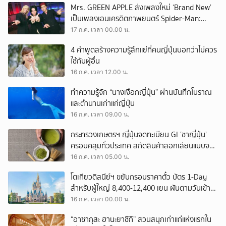
Mrs. GREEN APPLE ส่งเพลงใหม่ ‘Brand New’
เป็นเพลงเอนเครดิตภาพยนตร์ Spider-Man:
Brand New Day เวอร์ชันญี่ปุ่น
17 ก.ค. เวลา 00.00 น.
4 คำพูดสร้างความรู้สึกแย่ที่คนญี่ปุ่นบอกว่าไม่ควร
ใช้กับผู้อื่น
16 ก.ค. เวลา 12.00 น.
ทำความรู้จัก “นางเงือกญี่ปุ่น” ผ่านบันทึกโบราณ
และตำนานเก่าแก่ญี่ปุ่น
16 ก.ค. เวลา 09.00 น.
กระทรวงเกษตรฯ ญี่ปุ่นจดทะเบียน GI ‘ชาญี่ปุ่น’
ครอบคลุมทั่วประเทศ สกัดสินค้าลอกเลียนแบบจาก
ต่างแดน
16 ก.ค. เวลา 05.00 น.
โตเกียวดิสนีย์ฯ ขยับกรอบราคาตั๋ว บัตร 1-Day
สำหรับผู้ใหญ่ 8,400-12,400 เยน ผันตามวันเข้า
สวนสนุก เริ่ม 10 ต.ค. นี้
16 ก.ค. เวลา 00.00 น.
“อาซากุสะ ฮานะยาชิกิ” สวนสนุกเก่าแก่แห่งแรกใน