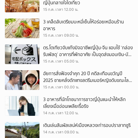
ญี่ปุ่นกลางใจโตเกียว
15 ก.ค. เวลา 12.00 น.
3 เคล็ดลับเตรียมบะหมี่เย็นให้อร่อยเหมือนร้าน
อาหาร
15 ก.ค. เวลา 09.00 น.
ตร.โตเกียวจับแก๊งมิจฉาชีพญี่ปุ่น-จีน แอบใช้ ‘กล่อง
รับพัสดุ’ อาคารที่พักอาศัย เป็นจุดส่งมอบเงิน-บัตร
เอทีเอ็ม
15 ก.ค. เวลา 05.00 น.
อัยการสั่งฟ้องจำคุก 20 ปี คดีสะเทือนขวัญปี
2025 ชายคลั่งดักแทงสตรีมเมอร์หญิงดับขณะไลฟ์
สดกลางชินจูกุ ชนวนเหตุจากปัญหาการเงิน
15 ก.ค. เวลา 00.00 น.
3 อาหารที่นักโภชนาการชาวญี่ปุ่นแนะนำให้หลีก
เลี่ยงเมื่ออ่อนเพลียเรื้อรัง
14 ก.ค. เวลา 12.00 น.
เดินเล่นสัมผัสเสน่ห์เมืองหลวงเก่ารอบปราสาทชูริ
14 ก.ค. เวลา 09.00 น.