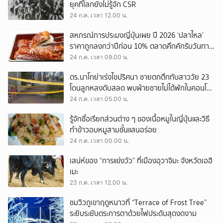
ยุคที่โลกยังไม่รู้จัก CSR
24 ก.ค. เวลา 12.00 น.
สหกรณ์การประมงญี่ปุ่นเผย ปี 2026 ‘ปลาไหล’
ราคาถูกลงกว่าปีก่อน 10% ตลาดคึกคักรับวันทาน
ปลาไหล!
24 ก.ค. เวลา 09.00 น.
ตร.นาโกย่าเร่งไขปริศนา ชายตกตึกทับสาววัย 23
โดนลูกหลงดับสลด พบฝ่ายชายไม่ได้พักในคอนโด
ที่เกิดเหตุ
24 ก.ค. เวลา 05.00 น.
รู้จักชื่อเรียกส่วนต่าง ๆ ของเนื้อหมูในญี่ปุ่นและวิธี
ทำข้าวอบหมูสามชั้นแสนอร่อย
24 ก.ค. เวลา 00.00 น.
เสน่ห์ของ “การแข่งวัว” ที่เมืองอุวาจิมะ จังหวัดเอฮิ
เมะ
23 ก.ค. เวลา 12.00 น.
ชมวิวภูเขาฤดูหนาวที่ “Terrace of Frost Tree”
ระยิบระยับตระการตาด้วยไฟประดับสุดงดงาม