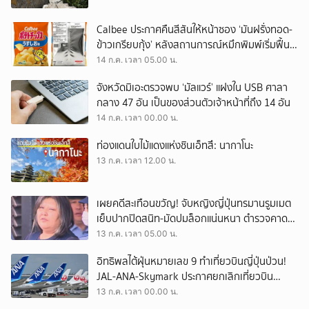
Calbee ประกาศคืนสีสันให้หน้าซอง ‘มันฝรั่งทอด-
ข้าวเกรียบกุ้ง’ หลังสถานการณ์หมึกพิมพ์เริ่มฟื้น
ตัว แต่หลังซองยังคงขาวดำ
14 ก.ค. เวลา 05.00 น.
จังหวัดมิเอะตรวจพบ ‘มัลแวร์’ แฝงใน USB ศาลา
กลาง 47 อัน เป็นของส่วนตัวเจ้าหน้าที่ถึง 14 อัน
14 ก.ค. เวลา 00.00 น.
ท่องแดนใบไม้แดงแห่งชินเอ็ทสึ: นากาโนะ
13 ก.ค. เวลา 12.00 น.
เผยคดีสะเทือนขวัญ! จับหญิงญี่ปุ่นทรมานรูมเมต
เย็บปากปิดสนิท-มัดปมล็อกแน่นหนา ตำรวจคาด
อาจมีผู้สมรู้ร่วมคิด
13 ก.ค. เวลา 05.00 น.
อิทธิพลไต้ฝุ่นหมายเลข 9 ทำเที่ยวบินญี่ปุ่นป่วน!
JAL-ANA-Skymark ประกาศยกเลิกเที่ยวบิน
กระทบผู้โดยสารเกือบ 1.8 หมื่นคน
13 ก.ค. เวลา 00.00 น.