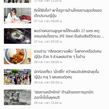
27 ก.ค. เวลา 12.00 น.
คิดได้ยังไง!? พาไปดูการบ้านโครงงานสุดเจ๋งของ
เด็กประถมญี่ปุ่น
27 ก.ค. เวลา 09.00 น.
พบร่างคนงานสูญหายใต้ทะเลลึก 17 เมตร เหตุ
เครนถล่มโรงงาน JFE Steel ยืนยันเสียชีวิตรวม 4
ราย ตำรวจเร่งสอบปมความปลอดภัย
27 ก.ค. เวลา 05.00 น.
ชวนอ่าน “ทริคลดความเผ็ด” ในแกงกะหรี่ฉบับคน
ญี่ปุ่น ด้วย 9 ส่วนผสมง่าย ๆ ในบ้าน
26 ก.ค. เวลา 09.00 น.
นักท่องเที่ยว ‘เม็กซิโก’ คว้าแชมป์เปย์หนักสุดใน
ญี่ปุ่น ทะลุ 5 แสนเยนต่อคน
26 ก.ค. เวลา 00.00 น.
”แรงงานหมึกยักษ์” ด้านมืดของการบุกเบิก
ฮอกไกโดในยุคเมจิ
25 ก.ค. เวลา 12.00 น.