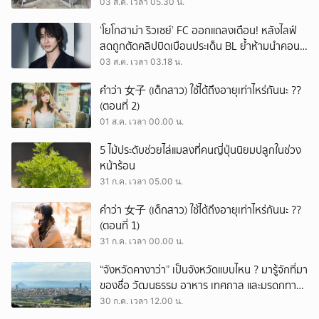
ท่องเที่ยว 23 พ.ย. นี้
03 ส.ค. เวลา 05.30 น.
‘โยโกฮาม่า ริวเซย์’ FC ออกแถลงเตือน! หลังไลฟ์
สดถูกตัดคลิปบิดเบือนประเด็น BL ย้ำห้ามนำคอน
เทนต์ออกนอกกลุ่ม
03 ส.ค. เวลา 03.18 น.
คำว่า 女子 (เด็กสาว) ใช้ได้ถึงอายุเท่าไหร่กันนะ ??
(ตอนที่ 2)
01 ส.ค. เวลา 00.00 น.
5 ไม้ประดับช่วยไล่แมลงที่คนญี่ปุ่นนิยมปลูกในช่วง
หน้าร้อน
31 ก.ค. เวลา 05.00 น.
คำว่า 女子 (เด็กสาว) ใช้ได้ถึงอายุเท่าไหร่กันนะ ??
(ตอนที่ 1)
31 ก.ค. เวลา 00.00 น.
“จังหวัดคางาว่า” เป็นจังหวัดแบบไหน ? มารู้จักที่มา
ของชื่อ วัฒนธรรม อาหาร เทศกาล และมรดกทาง
วัฒนธรรมอันทรงเสน่ห์
30 ก.ค. เวลา 12.00 น.