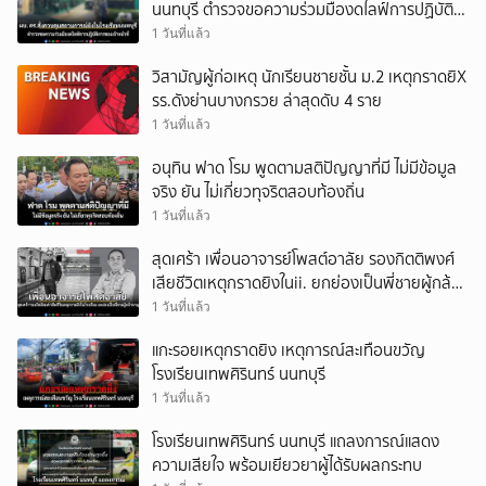
นนทบุรี ตำรวจขอความร่วมมืองดไลฟ์การปฏิบัติ
การของเจ้าหน้าที่
1 วันที่แล้ว
วิสามัญผู้ก่อเหตุ นักเรียนชายชั้น ม.2 เหตุกราดยิX
รร.ดังย่านบางกรวย ล่าสุดดับ 4 ราย
1 วันที่แล้ว
อนุทิน ฟาด โรม พูดตามสติปัญญาที่มี ไม่มีข้อมูล
จริง ยัน ไม่เกี่ยวทุจริตสอบท้องถิ่น
1 วันที่แล้ว
สุดเศร้า เพื่อนอาจารย์โพสต์อาลัย รองกิตติพงศ์
เสียชีวิตเหตุกราดยิงในii. ยกย่องเป็นพี่ชายผู้กล้า
หาญ
1 วันที่แล้ว
แกะรอยเหตุกราดยิง เหตุการณ์สะเทือนขวัญ
โรงเรียนเทพศิรินทร์ นนทบุรี
1 วันที่แล้ว
โรงเรียนเทพศิรินทร์ นนทบุรี แถลงการณ์แสดง
ความเสียใจ พร้อมเยียวยาผู้ได้รับผลกระทบ