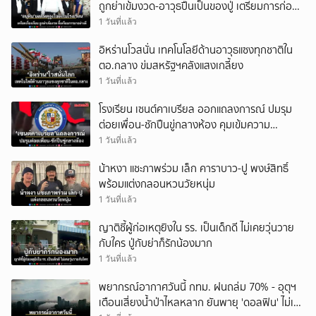
ถูกย่าเข้มงวด-อาวุธปืนเป็นของปู่ เตรียมการก่อ
เหตุมาอย่างดี
1 วันที่แล้ว
อิหร่านโวสนั่น เทคโนโลยีด้านอาวุธแซงทุกชาติใน
ตอ.กลาง ข่มสหรัฐฯคลังแสงเกลี้ยง
1 วันที่แล้ว
โรงเรียน เซนต์คาเบรียล ออกแถลงการณ์ ปมรุม
ต่อยเพื่อน-ชักปืนขู่กลางห้อง คุมเข้มความ
ปลอดภัย
1 วันที่แล้ว
น้าหงา แชะภาพร่วม เล็ก คาราบาว-ปู พงษ์สิทธิ์
พร้อมแต่งกลอนหวนวัยหนุ่ม
1 วันที่แล้ว
ญาติชี้ผู้ก่อเหตุยิงใน รร. เป็นเด็กดี ไม่เคยวุ่นวาย
กับใคร ปู่กับย่าก็รักน้องมาก
1 วันที่แล้ว
พยากรณ์อากาศวันนี้ กทม. ฝนถล่ม 70% - อุตุฯ
เตือนเสี่ยงน้ำป่าไหลหลาก ยันพายุ 'ดอลฟิน' ไม่เข้า