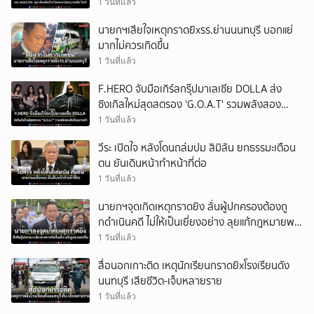
ไทย
1 วันที่แล้ว
นายกฯเสียใจเหตุกราดยิxรร.ย่านนนทบุรี บอกแย่
มากไม่ควรเกิดขึ้น
1 วันที่แล้ว
F.HERO จับมือเกิร์ลกรุ๊ปมาเลเซีย DOLLA ส่ง
ซิงเกิลใหม่สุดสตรอง 'G.O.A.T' รวมพลังสอง
ศิลปินแถวหน้า
1 วันที่แล้ว
วีระ เปิดใจ หลังโดนถล่มปม สิมิลัน ยกธรรมะเตือน
ตน ยันเดินหน้าทำหน้าที่ต่อ
1 วันที่แล้ว
นายกฯจุดเกิดเหตุกราดยิง ลั่นผู้ปกครองต้องถู
กดําเนินคดี ไม่ให้เป็นเยี่ยงอย่าง ลุยแก้กฎหมายพก
ปืน
1 วันที่แล้ว
สื่อนอกเกาะติด เหตุนักเรียนกราดยิxโรงเรียนดัง
นนทบุรี เสียชีวิต-เจ็บหลายราย
1 วันที่แล้ว