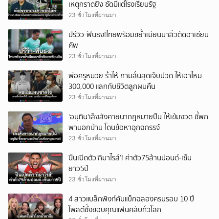
เหตุกราดยิง ซัดมีแต่โรงเรียนรัฐ
23 ชั่วโมงที่ผ่านมา
ปรีวิว-ฟันธง!ไทยพร้อมขย้ำเมียนมาลิ่วตัดอาเซียน
คัพ
23 ชั่วโมงที่ผ่านมา
พ่อครูหมวย ร่ำไห้ ถามลั่นสุดเจ็บปวด ให้เอาไหม
300,000 แลกกับชีวิตลูกผมคืน
23 ชั่วโมงที่ผ่านมา
'อนุทิน'เล็งสังคายนากฎหมายปืน ให้เข้มงวด ชี้พก
พานอกบ้าน โดนข้อหาอุกฉกรรจ์
23 ชั่วโมงที่ผ่านมา
ปืนเปิดตัว‘กิมาไรส์’! ค่าตัว75ล้านปอนด์-เซ็น
ยาว5ปี
23 ชั่วโมงที่ผ่านมา
4 สาวแบล็กพิงก์คัมแบ็กฉลองครบรอบ 10 ปี
โพสต์ซึ้งขอบคุณแฟนคลับทั่วโลก