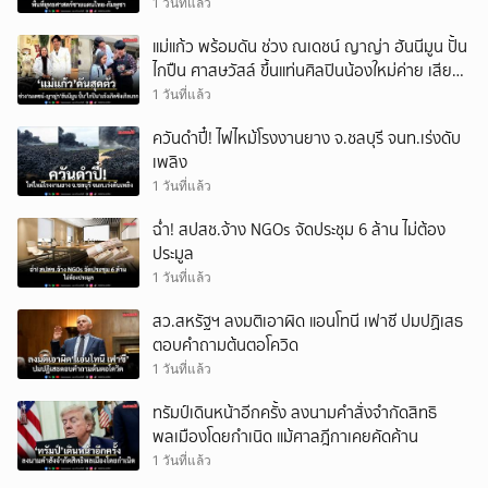
ตร.กม.
1 วันที่แล้ว
แม่แก้ว พร้อมดัน ช่วง ณเดชน์ ญาญ่า ฮันนีมูน ปั้น
ไกปืน ศาสษวัสล์ ขึ้นแท่นศิลปินน้องใหม่ค่าย เสียง
มิวสิค
1 วันที่แล้ว
ควันดำปี๋! ไฟไหม้โรงงานยาง จ.ชลบุรี จนท.เร่งดับ
เพลิง
1 วันที่แล้ว
ฉ่ำ! สปสช.จ้าง NGOs จัดประชุม 6 ล้าน ไม่ต้อง
ประมูล
1 วันที่แล้ว
สว.สหรัฐฯ ลงมติเอาผิด แอนโทนี เฟาซี ปมปฏิเสธ
ตอบคำถามต้นตอโควิด
1 วันที่แล้ว
ทรัมป์เดินหน้าอีกครั้ง ลงนามคำสั่งจำกัดสิทธิ
พลเมืองโดยกำเนิด แม้ศาลฎีกาเคยคัดค้าน
1 วันที่แล้ว