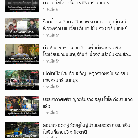
ความเสียใจสุดซึ้งเทพศิรินทร์ นนทบุรี
1 วันที่แล้ว
ร็อคกี้ สุรบดินทร์ เปิดภาพหมายศาล ถูกคู่กรณี
ฟ้องพร้อม แม่เจี๊ยบ ลั่นแคปชั่นแรง ขอรับบทเหยื่อ
เท่านั้น
1 วันที่แล้ว
ด่วน! นายกฯ สั่ง มท.2 ลงพื้นที่เหตุกราดยิง
โรงเรียนย่านนนทบุรีทันที เบื้องต้นมือปืนหลบซ่อน
ในโรงเรียน
1 วันที่แล้ว
เปิดไทม์ไลน์สะเทือนขวัญ เหตุกราดยิงในโรงเรียน
เทพศิรินทร์ นนทบุรี
1 วันที่แล้ว
บรรยากาศเศร้า ญาติรับร่าง ฮลุน โซโล่ ถึงบ้านเกิด
แล้ว
1 วันที่แล้ว
ลอบยิง อดีตผู้ช่วยผู้ใหญ่บ้านเสียชีวิต ภรรยาเจ็บ
ในพื้นที่สายบุรี จ.ปัตตานี