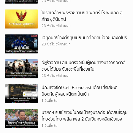
23 ชั่วโมงที่ผ่านมา
โปรดเกล้าฯ พระราชทานยศ พลตรี ให้ พันเอก สุ
ภัทร ชูตินันทน์
23 ชั่วโมงที่ผ่านมา
เฮทุกนัด!ช้างศึกทุบเมียนมาลิ่วตัดเชือกชนสิงคโปร์
23 ชั่วโมงที่ผ่านมา
อียูร้าวฉาน สเปนตรวจเข้มผู้เดินทางมาจากอิตาลี
ตอบโต้ปมระงับเขตพื้นที่เชงเก้น
23 ชั่วโมงที่ผ่านมา
ปภ. แจงชัด! Cell Broadcast เตือน 'ไร้เสียง'
ป้องกันผู้หลบหนีตกเป็นเป้า
1 วันที่แล้ว
นายกฯ รับเช็คเงินในกระเป๋ารัฐบาลก่อนตัดสินใจลุย
ไทยช่วยไทย พลัส เฟส 2 ยันเงินคงคลังแข็งแรง
1 วันที่แล้ว