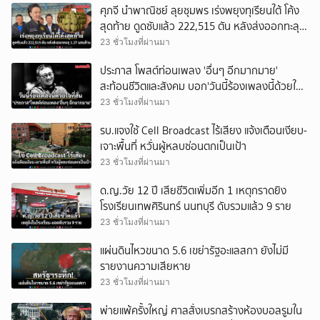
ศุภจี นำพาณิชย์ ลุยชุมพร เร่งพยุงทุเรียนใต้ โค้ง
สุดท้าย ดูดซับแล้ว 222,515 ตัน หลังส่งออกทะลุ
1.27 แสนล้าน
23 ชั่วโมงที่ผ่านมา
ประภาส โพสต์ท่อนเพลง 'อื่นๆ อีกมากมาย'
สะท้อนชีวิตและสังคม บอก'วันนี้ร้องเพลงนี้ด้วยใจที่
สั่น'
23 ชั่วโมงที่ผ่านมา
รบ.แจงใช้ Cell Broadcast ไร้เสียง แจ้งเตือนเงียบ-
เจาะพื้นที่ หวั่นผู้หลบซ่อนตกเป็นเป้า
23 ชั่วโมงที่ผ่านมา
ด.ญ.วัย 12 ปี เสียชีวิตเพิ่มอีก 1 เหตุกราดยิง
โรงเรียนเทพศิรินทร์ นนทบุรี ดับรวมแล้ว 9 ราย
23 ชั่วโมงที่ผ่านมา
แผ่นดินไหวขนาด 5.6 เขย่ารัฐอะแลสกา ยังไม่มี
รายงานความเสียหาย
23 ชั่วโมงที่ผ่านมา
พ่ายแพ้ครั้งใหญ่ ศาลสั่งเบรกสร้างห้องบอลรูมใน