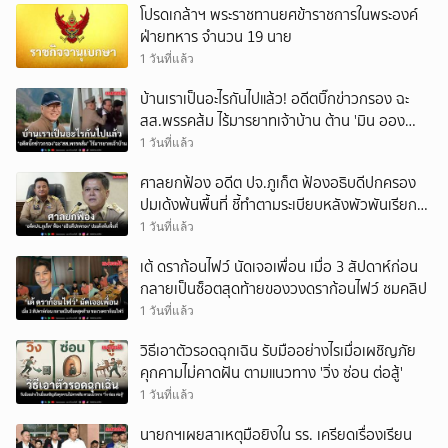
โปรดเกล้าฯ พระราชทานยศข้าราชการในพระองค์
ยกเลิก
ฝ่ายทหาร จำนวน 19 นาย
1 วันที่แล้ว
บ้านเราเป็นอะไรกันไปแล้ว! อดีตบิ๊กข่าวกรอง ฉะ
สส.พรรคส้ม ไร้มารยาทเจ้าบ้าน ต้าน 'มิน ออง
ไลง์' เยือนไทย
1 วันที่แล้ว
ศาลยกฟ้อง อดีต ปจ.ภูเก็ต ฟ้องอธิบดีปกครอง
ปมเด้งพ้นพื้นที่ ชี้ทำตามระเบียบหลังพัวพันเรียก
รับเงิน
1 วันที่แล้ว
เต้ ดราก้อนไฟว์ นัดเจอเพื่อน เมื่อ 3 สัปดาห์ก่อน
กลายเป็นซ็อตสุดท้ายของวงดราก้อนไฟว์ ชมคลิป
1 วันที่แล้ว
วิธีเอาตัวรอดฉุกเฉิน รับมืออย่างไรเมื่อเผชิญภัย
คุกคามไม่คาดฝัน ตามแนวทาง 'วิ่ง ซ่อน ต่อสู้'
1 วันที่แล้ว
นายกฯเผยสาเหตุมือยิงใน รร. เครียดเรื่องเรียน