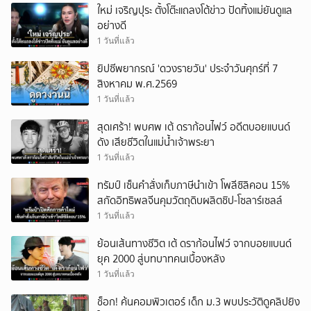
ใหม่ เจริญปุระ ตั้งโต๊ะแถลงโต้ข่าว ปัดทิ้งแม่ยันดูแล
อย่างดี
1 วันที่แล้ว
ยิปซีพยากรณ์ 'ดวงรายวัน' ประจำวันศุกร์ที่ 7
สิงหาคม พ.ศ.2569
1 วันที่แล้ว
สุดเศร้า! พบศพ เต้ ดราก้อนไฟว์ อดีตบอยแบนด์
ดัง เสียชีวิตในแม่น้ำเจ้าพระยา
1 วันที่แล้ว
ทรัมป์ เซ็นคำสั่งเก็บภาษีนำเข้า โพลีซิลิคอน 15%
สกัดอิทธิพลจีนคุมวัตถุดิบผลิตชิป-โซลาร์เซลล์
1 วันที่แล้ว
ย้อนเส้นทางชีวิต เต้ ดราก้อนไฟว์ จากบอยแบนด์
ยุค 2000 สู่บทบาทคนเบื้องหลัง
1 วันที่แล้ว
ช็อก! ค้นคอมพิวเตอร์ เด็ก ม.3 พบประวัติดูคลิปยิง