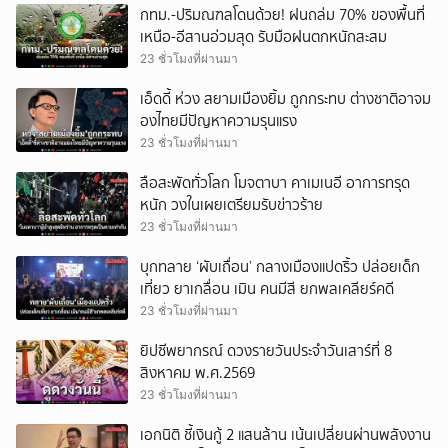
กทม.-ปริมณฑลโดนด้วย! ฝนถล่ม 70% ของพื้นที่
เหนือ-อีสานอ่วมสุด รับมือฝนตกหนักสะสม
23 ชั่วโมงที่ผ่านมา
เอ็ดดี้ ห่วง สยามเมืองยิ้ม ถูกกระทบ ต่างชาติอาจม
องไทยมีปัญหาความรุนแรง
23 ชั่วโมงที่ผ่านมา
ลือสะพัดทั่วโลก โมจตาบา คาเมเนอี อาการทรุด
หนัก วงในเผยเตรียมรับข่าวร้าย
23 ชั่วโมงที่ผ่านมา
บุกทลาย ‘ผับเถื่อน’ กลางเมืองแปดริ้ว ปล่อยเด็ก
เที่ยว ยาเกลื่อน เมิน คนมีสี ยกพลเคลียร์คดี
23 ชั่วโมงที่ผ่านมา
ยิปซีพยากรณ์ ดวงรายวันประจำวันเสาร์ที่ 8
สิงหาคม พ.ศ.2569
23 ชั่วโมงที่ผ่านมา
เอกนิติ ชี้เงินกู้ 2 แสนล้าน เน้นเปลี่ยนผ่านพลังงาน