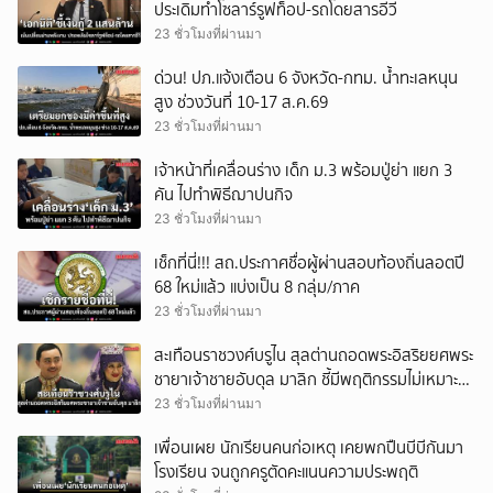
ประเดิมทำโซลาร์รูฟท็อป-รถโดยสารอีวี
23 ชั่วโมงที่ผ่านมา
ด่วน! ปภ.แจ้งเตือน 6 จังหวัด-กทม. น้ำทะเลหนุน
สูง ช่วงวันที่ 10-17 ส.ค.69
23 ชั่วโมงที่ผ่านมา
เจ้าหน้าที่เคลื่อนร่าง เด็ก ม.3 พร้อมปู่ย่า แยก 3
คัน ไปทำพิธีฌาปนกิจ
23 ชั่วโมงที่ผ่านมา
เช็กที่นี่!!! สถ.ประกาศชื่อผู้ผ่านสอบท้องถิ่นลอตปี
68 ใหม่แล้ว แบ่งเป็น 8 กลุ่ม/ภาค
23 ชั่วโมงที่ผ่านมา
สะเทือนราชวงศ์บรูไน สุลต่านถอดพระอิสริยยศพระ
ชายาเจ้าชายอับดุล มาลิก ชี้มีพฤติกรรมไม่เหมาะ
สม
23 ชั่วโมงที่ผ่านมา
เพื่อนเผย นักเรียนคนก่อเหตุ เคยพกปืนบีบีกันมา
โรงเรียน จนถูกครูตัดคะแนนความประพฤติ