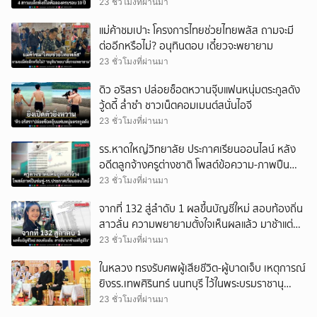
23 ชั่วโมงที่ผ่านมา
แม่ค้าชมเปาะ โครงการไทยช่วยไทยพลัส ถามจะมี
ต่ออีกหรือไม่? อนุทินตอบ เดี๋ยวจะพยายาม
23 ชั่วโมงที่ผ่านมา
ดิว อริสรา ปล่อยช็อตหวานจุ๊บแฟนหนุ่มตระกูลดัง
วู้ดดี้ ล่ำซำ ชาวเน็ตคอมเมนต์สนั่นไอจี
23 ชั่วโมงที่ผ่านมา
รร.หาดใหญ่วิทยาลัย ประกาศเรียนออนไลน์ หลัง
อดีตลูกจ้างครูต่างชาติ โพสต์ข้อความ-ภาพปืน
ข่มขู่
23 ชั่วโมงที่ผ่านมา
จากที่ 132 สู่ลำดับ 1 ผลขึ้นบัญชีใหม่ สอบท้องถิ่น
สาวลั่น ความพยายามตั้งใจเห็นผลแล้ว มาช้าแต่ก็
ภูมิใจ
23 ชั่วโมงที่ผ่านมา
ในหลวง ทรงรับศพผู้เสียชีวิต-ผู้บาดเจ็บ เหตุการณ์
ยิงรร.เทพศิรินทร์ นนทบุรี ไว้ในพระบรมราชานุ
เคราะห์
23 ชั่วโมงที่ผ่านมา