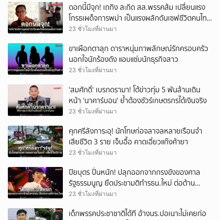
ดอกนี้มีจุก! เถกิง สะกิด สส.พรรคส้ม เปลี่ยนแรง
โกรธเผด็จการพม่า เป็นแรงผลักดันเซฟชีวิตคนไทย
ดีกว่าไหม?
23 ชั่วโมงที่ผ่านมา
ขาเผือกตาลุก ดาราหนุ่มภาพลักษณ์รักครอบครัว
นอกใจนักร้องดัง แอบแซ่บนักธุรกิจสาว
23 ชั่วโมงที่ผ่านมา
'สมศักดิ์' เบรกดรามา! โต้ข่าวทุ่ม 5 พันล้านเดิน
หน้า 'นาคาร์บอน' ย้ำต้องชัวร์เกษตรกรได้เงินจริง
23 ชั่วโมงที่ผ่านมา
คุกศรีลังการะอุ! นักโทษก่อจลาจลหลายเรือนจำ
เสียชีวิต 3 ราย เจ็บอื้อ คาดเอี่ยวแก๊งค้ายา
23 ชั่วโมงที่ผ่านมา
ปิยบุตร ปั่นหนัก! ปลุกออกจากกรงขังของศาล
รัฐธรรมนูญ ยึดประชามติทำรธน.ใหม่ ต่อต้าน
ระบอบปรสิต
23 ชั่วโมงที่ผ่านมา
เด็กพรรคประชาชาติได้ที อ้างนร.ปอเนาะไม่เคยก่อ