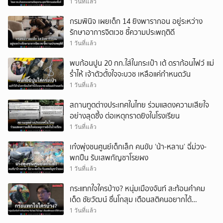
1 วันที่แล้ว
กรมพินิจ เผยเด็ก 14 ยิงพารากอน อยู่ระหว่าง
รักษาอาการจิตเวช ชี้ความประพฤติดี
1 วันที่แล้ว
พบก้อนปูน 20 กก.ใส่ในกระเป๋า เต้ ดราก้อนไฟว์ แม่
ร่ำไห้ เจ้าตัวตั้งใจจะบวช เหลือแค่กำหนดวัน
1 วันที่แล้ว
สถานทูตต่างประเทศในไทย ร่วมแสดงความเสียใจ
อย่างสุดซึ้ง ต่อเหตุกราดยิงในโรงเรียน
1 วันที่แล้ว
เก๋งพุ่งชนศูนย์เด็กเล็ก คนขับ ‘น้า-หลาน’ ฉี่ม่วง-
พกปืน รับเสพกัญชาโรยผง
1 วันที่แล้ว
กระแทกใจใครบ้าง? หนุ่มเมืองจันท์ สะท้อนคำคม
เด็ด ชัยวัฒน์ ชื่นโกสุม เตือนสติคนอยากได้
ตำแหน่ง
1 วันที่แล้ว