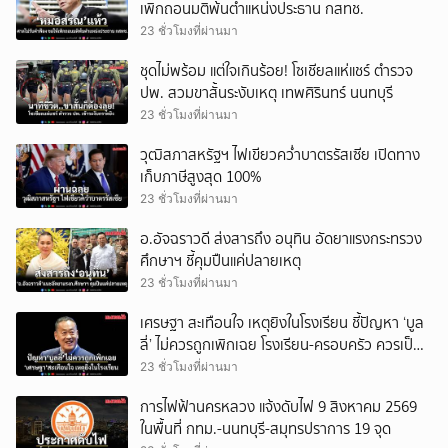
เพิกถอนมติพ้นตำแหน่งประธาน กสทช.
23 ชั่วโมงที่ผ่านมา
ชุดไม่พร้อม แต่ใจเกินร้อย! โซเชียลแห่แชร์ ตำรวจ
ปพ. สวมขาสั้นระงับเหตุ เทพศิรินทร์ นนทบุรี
23 ชั่วโมงที่ผ่านมา
วุฒิสภาสหรัฐฯ ไฟเขียวคว่ำบาตรรัสเซีย เปิดทาง
เก็บภาษีสูงสุด 100%
23 ชั่วโมงที่ผ่านมา
อ.อัจฉราวดี ส่งสารถึง อนุทิน อัดยาแรงกระทรวง
ศึกษาฯ ชี้คุมปืนแค่ปลายเหตุ
23 ชั่วโมงที่ผ่านมา
เศรษฐา สะเทือนใจ เหตุยิงในโรงเรียน ชี้ปัญหา ‘บูล
ลี่’ ไม่ควรถูกเพิกเฉย โรงเรียน-ครอบครัว ควรเป็น
พื้นที่ปลอดภัยรับฟัง
23 ชั่วโมงที่ผ่านมา
การไฟฟ้านครหลวง แจ้งดับไฟ 9 สิงหาคม 2569
ในพื้นที่ กทม.-นนทบุรี-สมุทรปราการ 19 จุด