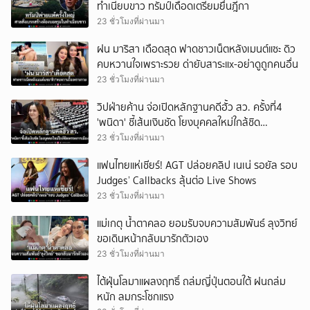
ทำเนียบขาว ทรัมป์เดือดเตรียมยื่นฎีกา
23 ชั่วโมงที่ผ่านมา
ฝน มาริสา เดือดสุด ฟาดชาวเน็ตหลังเมนต์แซะ ดิว
คบหวานใจเพราะรวย ด่ายับสาระแx-อย่าดูถูกคนอื่น
23 ชั่วโมงที่ผ่านมา
วิปฝ่ายค้าน จ่อเปิดหลักฐานคดีฮั้ว สว. ครั้งที่4
'พนิดา' ชี้เส้นเงินชัด โยงบุคคลใหม่ใกล้ชิด
พรรคการเมือง
23 ชั่วโมงที่ผ่านมา
แฟนไทยแห่เชียร์! AGT ปล่อยคลิป เนเน่ รอยัล รอบ
Judges’ Callbacks ลุ้นต่อ Live Shows
23 ชั่วโมงที่ผ่านมา
แม่เกตุ น้ำตาคลอ ยอมรับจบความสัมพันธ์ ลุงวิทย์
ขอเดินหน้ากลับมารักตัวเอง
23 ชั่วโมงที่ผ่านมา
ไต้ฝุ่นโลมาแผลงฤทธิ์ ถล่มญี่ปุ่นตอนใต้ ฝนถล่ม
หนัก ลมกระโชกแรง