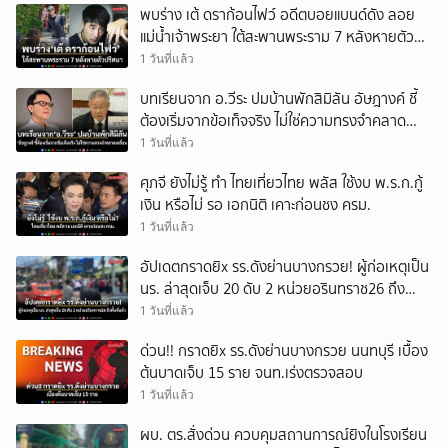
พบร่าง เต้ ดราก้อนไฟว์ อดีตบอยแบนด์ดัง ลอย
แม่น้ำเจ้าพระยา ใต้สะพานพระราม 7 หลังหายตัว
ปริศนา
1 วันที่แล้ว
บทเรียนจาก อ.วีระ ปมบ้านพักสิมิลัน อัษฎางค์ ชี้
ต้องเริ่มจากข้อเท็จจริง ไม่ใช่ความทรงจำคลาด
เคลื่อน
1 วันที่แล้ว
ศุภจี ยังไม่รู้ ทำ ไทยเที่ยวไทย พลัส ใช้งบ พ.ร.ก.กู้
เงิน หรือไม่ รอ เอกนิติ เคาะก่อนชง ครม.
1 วันที่แล้ว
อัปเดตกราดยิx รร.ดังย่านบางกรวย! ผู้ก่อเหตุเป็น
นร. ล่าสุดเจ็บ 20 ดับ 2 หน่วยอรินทราช26 ถึง
พื้นที่แล้ว
1 วันที่แล้ว
ด่วน!! กราดยิx รร.ดังย่านบางกรวย นนทบุรี เบื้อง
ต้นบาดเจ็บ 15 ราย จนท.เร่งตรวจสอบ
1 วันที่แล้ว
ผบ. ตร.สั่งด่วน ควบคุมสถานการณ์ยิงในโรงเรียน