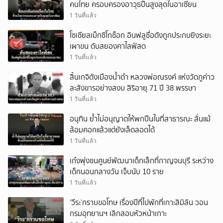
คนไทย ครอบครองอาวุธปืนสูงสุดในอาเซียน
1 วันที่แล้ว
โซเชียลเม็กซิโกช็อก อินฟลูชื่อดังถูกประกบยิงระยะ
เผาขน ดับสยองคาไลฟ์สด
1 วันที่แล้ว
สิ้นเกจิดังเมืองน้ำดำ หลวงพ่อณรงค์ แห่งวัดภูค่าว
ละสังขารอย่างสงบ สิริอายุ 71 ปี 38 พรรษา
1 วันที่แล้ว
อนุทิน ย้ำไม่อนุญาตให้พกปืนในที่สาธารณะ ลั่นแม้
ล้อมคอกแล้วแต่ยังเล็ดลอดได้
1 วันที่แล้ว
เก๋งพุ่งชนศูนย์พัฒนาเด็กเล็กที่กาญจนบุรี ระหว่าง
เด็กนอนกลางวัน เจ็บนับ 10 ราย
1 วันที่แล้ว
‘วีระ’กราบขอโทษ เรื่องปีที่ไปพักที่เกาะสิมิลัน วอน
กรมอุทยานฯ เลิกสอบหัวหน้าเกาะ