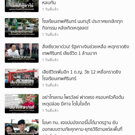
หลบทัน
1 วันที่แล้ว
โรงเรียนเทพศิรินทร์ นนทบุรี ประกาศยกเลิกทุก
กิจกรรม หลังเกิดเหตุสลด!
1 วันที่แล้ว
สั่งเยียวยาด่วน! รัฐเคาะเงินช่วยเหลือ เหตุกราดยิง
เทพศิรินทร์ เสียชีวิต 1 ล้านบาท
1 วันที่แล้ว
เสียชีวิตเพิ่มอีก 1 ด.ญ. วัย 12 เหยื่อกราดยิง
โรงเรียนเทพศิรินทร์
1 วันที่แล้ว
อย่าโทษเกม ไพรวัลย์ ฟาดแรง ครอบครัวคือต้น
เหตุปล่อย ปีศาจ โตในใจเด็ก
1 วันที่แล้ว
โฆษก ทบ. แจงปมบังเกอร์ไม่ได้มาตรฐาน ยัน
ออกแบบตามภัยคุกคาม-ยุทธวิธีตามแต่ละพื้นที่