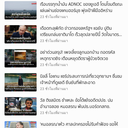
เรือบรรทุกน้ำมัน ADNOC ของยูเออี โดนโจมตีขณะ
แล่นผ่านช่องแคบฮอร์มุซ พุุ่งเป้าฝีมืออิหร่าน
23 ชั่วโมงที่ผ่านมา
เดือดทะลุพิกัด ข่าวกรองสหรัฐฯ แฉยับ ปูติน
เตรียมถล่มชาตินาโต เร็วสุดปลายปีนี้ วัดใจมาตรา
5
23 ชั่วโมงที่ผ่านมา
อย่าด่วนสรุป! เพจเลี้ยงลูกนอกบ้าน ถอดรหัส
เหตุกราดยิง เตือนหยุดตีตราผู้ป่วยจิตเวช
23 ชั่วโมงที่ผ่านมา
บิลลี่ โอแกน แชร์ประสบการณ์เที่ยวอุทยานฯ ชื่นชม
เจ้าหน้าที่ดูแลดี ยืนยันที่พักสะอาด
23 ชั่วโมงที่ผ่านมา
วัส ติงสมิตร ชำแหละ ข้อโต้แย้งอดีตปปช. ปม
อำนาจสอย หมอสรณ พ้นปธ.บอร์ดกสทช.
23 ชั่วโมงที่ผ่านมา
'หมอสรณ'แห้ว ศาลปกครองไม่รับคำฟ้อง ขอให้