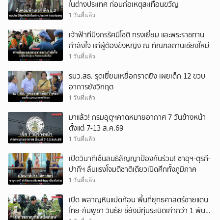
ในต่างประเทศ ก่อนก่อเหตุสะเทือนขวัญ
1 วันที่แล้ว
เจ้าฟ้าทีปังกรรัศมีโชติ ทรงเยี่ยม และพระราชทาน
กำลังใจ แก่ผู้ต้องขังหญิง ณ ทัณฑสถานเชียงใหม่
1 วันที่แล้ว
รมว.สธ. รุดเยี่ยมเหยื่อกราดยิง เผยเด็ก 12 ขวบ
อาการยังวิกฤต
1 วันที่แล้ว
มาแล้ว! กรมอุตุฯคาดหมายอากาศ 7 วันข้างหน้า
ตั้งแต่ 7-13 ส.ค.69
1 วันที่แล้ว
เปิดวินาทีเซ็นสนธิสัญญาป้องกันร่วม! ซาอุฯ-ตุรกี-
ปากีฯ ลั่นแรงโจมตีชาติเดียวเปิดศึกทั้งภูมิภาค
1 วันที่แล้ว
เปิด พลาญหินแปดก้อน พื้นที่ยุทธศาสตร์ชายแดน
ไทย-กัมพูชา วินธัย ชี้ยังมีทุ่นระเบิดเก่ากว่า 1 พัน