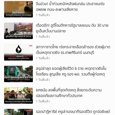
จีนอ่วม! น้ำท่วมหนักหลังฝนถล่ม ประชาชนเร่ง
อพยพ ถนน-สะพานเสียหาย
1 วันที่แล้ว
เดือดอีก! ฮูตีโจมตีทหารรัฐบาลเยเมน ดับ 30 นาย
ยูเอ็นหวั่นบานปลาย
1 วันที่แล้ว
สภากาชาดไทย เร่งกระจายเลือดสำรอง ช่วยผู้บาด
เจ็บเหตุกราดยิง รร.เทพศิรินทร์ นนทบุรี
1 วันที่แล้ว
สรุปล่าสุด ยอดผู้เสียชีวิต 6 ราย เหตุกราดยิงใน
โรงเรียน สูญเสีย ครู-รอง ผอ. รวมถึงผู้ก่อเหตุ
1 วันที่แล้ว
ยศชนัน ลงพื้นที่จุดเกิดเหตุ สั่งยกระดับความ
ปลอดภัยสถานศึกษาทั่วประเทศ
1 วันที่แล้ว
รอดปาฏิหาริย์ ครูเล่าเองนาทีรอดชีวิต ถูกจ่อยิxแต่