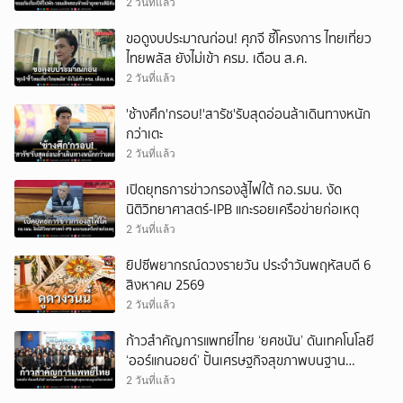
2 วันที่แล้ว
ขอดูงบประมาณก่อน! ศุภจี ชี้โครงการ ไทยเที่ยว
ไทยพลัส ยังไม่เข้า ครม. เดือน ส.ค.
2 วันที่แล้ว
'ช้างศึก'กรอบ!'สารัช'รับสุดอ่อนล้าเดินทางหนัก
กว่าเตะ
2 วันที่แล้ว
เปิดยุทธการข่าวกรองสู้ไฟใต้ กอ.รมน. งัด
นิติวิทยาศาสตร์-IPB แกะรอยเครือข่ายก่อเหตุ
2 วันที่แล้ว
ยิปซีพยากรณ์ดวงรายวัน ประจำวันพฤหัสบดี 6
สิงหาคม 2569
2 วันที่แล้ว
ก้าวสำคัญการแพทย์ไทย ‘ยศชนัน’ ดันเทคโนโลยี
‘ออร์แกนอยด์’ ปั้นเศรษฐกิจสุขภาพบนฐาน
วิทยาศาสตร์
2 วันที่แล้ว