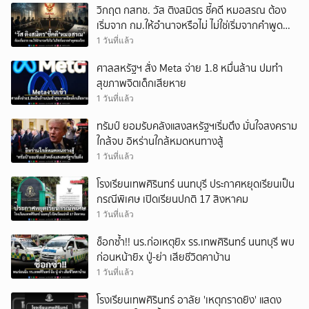
วิกฤต กสทช. วัส ติงสมิตร ชี้คดี หมอสรณ ต้อง
เริ่มจาก กม.ให้อำนาจหรือไม่ ไม่ใช่เริ่มจากคำพูด
ของใคร
1 วันที่แล้ว
ศาลสหรัฐฯ สั่ง Meta จ่าย 1.8 หมื่นล้าน ปมทำ
สุขภาพจิตเด็กเสียหาย
1 วันที่แล้ว
ทรัมป์ ยอมรับคลังแสงสหรัฐฯเริ่มตึง มั่นใจสงคราม
ใกล้จบ อิหร่านใกล้หมดหนทางสู้
1 วันที่แล้ว
โรงเรียนเทพศิรินทร์ นนทบุรี ประกาศหยุดเรียนเป็น
กรณีพิเศษ เปิดเรียนปกติ 17 สิงหาคม
1 วันที่แล้ว
ช็อกซ้ำ!! นร.ก่อเหตุยิx รร.เทพศิรินทร์ นนทบุรี พบ
ก่อนหน้ายิx ปู่-ย่า เสียชีวิตคาบ้าน
1 วันที่แล้ว
โรงเรียนเทพศิรินทร์ อาลัย 'เหตุกราดยิง' แสดง