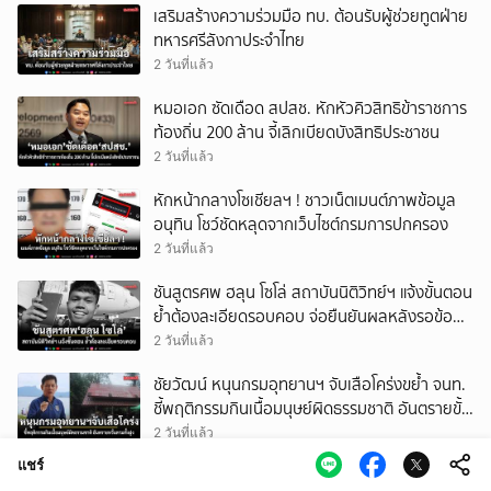
เสริมสร้างความร่วมมือ ทบ. ต้อนรับผู้ช่วยทูตฝ่าย
ทหารศรีลังกาประจำไทย
2 วันที่แล้ว
หมอเอก ซัดเดือด สปสช. หักหัวคิวสิทธิข้าราชการ
ท้องถิ่น 200 ล้าน จี้เลิกเบียดบังสิทธิประชาชน
2 วันที่แล้ว
หักหน้ากลางโซเชียลฯ ! ชาวเน็ตเมนต์ภาพข้อมูล
อนุทิน โชว์ชัดหลุดจากเว็บไซต์กรมการปกครอง
2 วันที่แล้ว
ชันสูตรศพ ฮลุน โซโล่ สถาบันนิติวิทย์ฯ แจ้งขั้นตอน
ย้ำต้องละเอียดรอบคอบ จ่อยืนยันผลหลังรอข้อมูล
จากจอร์เจีย
2 วันที่แล้ว
ชัยวัฒน์ หนุนกรมอุทยานฯ จับเสือโคร่งขย้ำ จนท.
ชี้พฤติกรรมกินเนื้อมนุษย์ผิดธรรมชาติ อันตรายขั้น
สุดหวั่นลามทั้งฝูง
2 วันที่แล้ว
แชร์
ช็อตเดียวสะเทือน เบียร์ เดอะวอยซ์ ปลุกโลกโซเชียล