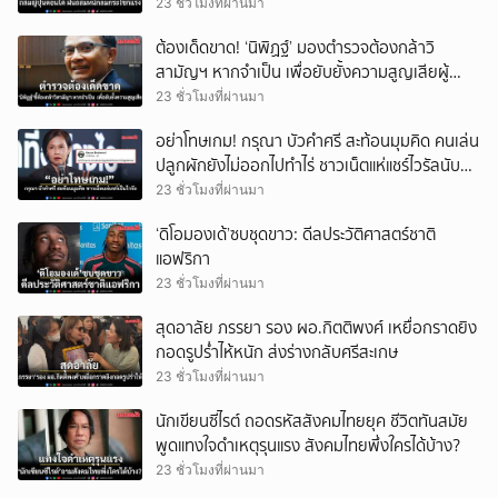
23 ชั่วโมงที่ผ่านมา
ต้องเด็ดขาด! ‘นิพิฏฐ์’ มองตำรวจต้องกล้าวิ
สามัญฯ หากจำเป็น เพื่อยับยั้งความสูญเสียผู้
บริสุทธิ์
23 ชั่วโมงที่ผ่านมา
อย่าโทษเกม! กรุณา บัวคำศรี สะท้อนมุมคิด คนเล่น
ปลูกผักยังไม่ออกไปทำไร่ ชาวเน็ตแห่แชร์ไวรัลนับ
พัน
23 ชั่วโมงที่ผ่านมา
‘ดิโอมองเด้’ซบชุดขาว: ดีลประวัติศาสตร์ชาติ
แอฟริกา
23 ชั่วโมงที่ผ่านมา
สุดอาลัย ภรรยา รอง ผอ.กิตติพงศ์ เหยื่อกราดยิง
กอดรูปร่ำไห้หนัก ส่งร่างกลับศรีสะเกษ
23 ชั่วโมงที่ผ่านมา
นักเขียนซีไรต์ ถอดรหัสสังคมไทยยุค ชีวิตทันสมัย
พูดแทงใจดำเหตุรุนแรง สังคมไทยพึ่งใครได้บ้าง?
23 ชั่วโมงที่ผ่านมา