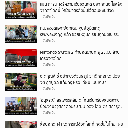
แมน การิน แชร์ความเชื่อชวนคิด อยากกินอะไรหลัง
จากลาโลกนี้ ให้ใส่บาตรสิ่งนั้นไว้ตอนยังมีชีวิต
1 วันที่แล้ว
ทบ.ส่งชุดแพทย์ฉุกเฉิน ศูนย์อุบัติเหตุ
รพ.พระมงกุฎเกล้า ช่วยเหตุนักเรียนถูกยิงใน รร.
1 วันที่แล้ว
Nintendo Switch 2 ทำยอดขายทะลุ 23.68 ล้าน
เครื่องทั่วโลก
1 วันที่แล้ว
อ.ตฤณห์ ชี้ อย่าเพิ่งด่วนสรุป ว่าเด็กก่อเหตุ ป่วย
จิต ถูกบูลลี่ เเค้นครู หรือ เลียนเเบบเกม?
1 วันที่แล้ว
‘อนุสรณ์’ สส.พรรคส้ม ตะโกนเรียกร้องสันติภาพ
ป่วนงานรัฐสภาต้อนรับ ‘มิน ออง ไลง์’ ตร.สภารุด
หิ้วปีกพ้นพื้นที่
1 วันที่แล้ว
สื่อนอกตีแผ่ เหตุการณ์ช็อกโลกที่เกิดขึ้นในไทย เผย