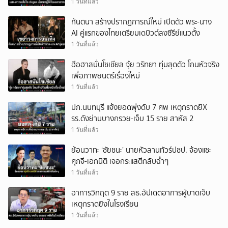
1 วันที่แล้ว
กันตนา สร้างปรากฏการณ์ใหม่ เปิดตัว พระ-นาง
AI คู่แรกของไทยเตรียมเดบิวต์ลงซีรีย์แนวตั้ง
1 วันที่แล้ว
ฮือฮาสนั่นโซเชียล จุ๋ย วรัทยา ทุ่มสุดตัว โกนหัวจริง
เพื่อภาพยนตร์เรื่องใหม่
1 วันที่แล้ว
ปภ.นนทบุรี แจ้งยอดพุ่งดับ 7 ศพ เหตุกราดยิX
รร.ดังย่านบางกรวย-เจ็บ 15 ราย สาหัส 2
1 วันที่แล้ว
ย้อนวาทะ ‘ชัยชนะ’ นายหัวลานทัวร์ปชป. จ้องแซะ
ศุภจี-เอกนิติ เจอกระแสตีกลับฉ่ำๆ
1 วันที่แล้ว
อาการวิกฤต 9 ราย สธ.อัปเดตอาการผู้บาดเจ็บ
เหตุกราดยิงในโรงเรียน
1 วันที่แล้ว