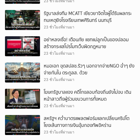
23 ชั่วโมงที่ผ่านมา
รัฐบาลส่งทีม MCATT เยียวยาจิตใจผู้ได้รับผลกระ
ทบเหตุยิงโรงเรียนเทพศิรินทร์ นนทบุรี
23 ชั่วโมงที่ผ่านมา
อย่าหลงเชื่อ! เตือนภัย แชทแม่ลูกเป็นของปลอม
สร้างกระแสโปรโมทเว็บผิดกฎหมาย
23 ชั่วโมงที่ผ่านมา
หมอเอก ขุดสปสช.รัวๆ นอกจากจ่ายNGO ฉ่ำๆ ยัง
จ่ายกันใน ตระกูลส. ด้วย
23 ชั่วโมงที่ผ่านมา
โฆษกรัฐบาลแจง คดีโกงสอบท้องถิ่นยังไม่จบ เดิน
หน้าสาวถึงผู้ร่วมขบวนการทั้งหมด
23 ชั่วโมงที่ผ่านมา
สหรัฐฯ คว่ำบาตรแพลตฟอร์มแลกเปลี่ยนคริปโต
โยงเส้นทางการเงินอุ้มกองทัพอิหร่าน
23 ชั่วโมงที่ผ่านมา