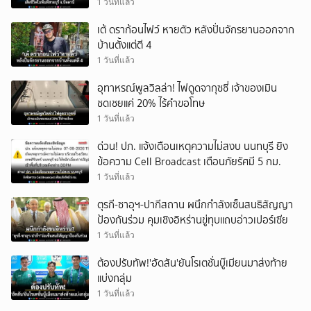
1 วันที่แล้ว
เต้ ดราก้อนไฟว์ หายตัว หลังปั่นจักรยานออกจาก
บ้านตั้งแต่ตี 4
1 วันที่แล้ว
อุทาหรณ์พูลวิลล่า! ไฟดูดจากุซซี่ เจ้าของเมิน
ชดเชยแค่ 20% ไร้คำขอโทษ
1 วันที่แล้ว
ด่วน! ปภ. แจ้งเตือนเหตุความไม่สงบ นนทบุรี ยิง
ข้อความ Cell Broadcast เตือนภัยรัศมี 5 กม.
1 วันที่แล้ว
ตุรกี-ซาอุฯ-ปากีสถาน ผนึกกำลังเซ็นสนธิสัญญา
ป้องกันร่วม คุมเชิงอิหร่านขู่ทุบแถบอ่าวเปอร์เซีย
1 วันที่แล้ว
ต้องปรับทัพ!'ฮัดสัน'ยันโรเตชั่นบู๊เมียนมาส่งท้าย
แบ่งกลุ่ม
1 วันที่แล้ว