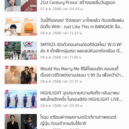
21st Century Prince’ สร้างรอยยิ้มวันชูซอก
07 ต.ค. 2568 เวลา 04.45 น.
วันนี้ที่รอคอย! 'อีจงซอก' มาไทยแล้ว กับเอเชียแฟน
มีตติ้ง With : Just Like This in BANGKOK ล็อก
คิวพบกัน 6 ธ.ค.นี้
06 ต.ค. 2568 เวลา 12.23 น.
SMTR25 เปิดตัวคอนเทนต์ออริจินัลใหม่ ‘W.O.W!’
ส่ง 4 เด็กฝึกกลุ่มแรก เผยเสน่ห์นอกห้องซ้อม เริ่ม
10 ต.ค.นี้
06 ต.ค. 2568 เวลา 11.58 น.
Would You Marry Me ซีรีส์โรแมนติก-คอมเมดี้
เรื่องราวชีวิตแต่งงานปลอม ๆ 90 วัน เพื่อคว้าบ้าน
หรู
06 ต.ค. 2568 เวลา 07.31 น.
HIGHLIGHT จุดประกายความคิดถึง กลับมาพบ
แฟนไทยอีกครั้ง ในคอนเสิร์ต HIGHLIGHT LIVE
2025 [RIDE OR DIE] IN BANGKOK
06 ต.ค. 2568 เวลา 05.36 น.
โรอุน เตรียมฝากผลงานเดบิวต์งานภาพยนตร์
ญี่ปุ่น ก่อนเข้ากรมรับใช้ชาติ