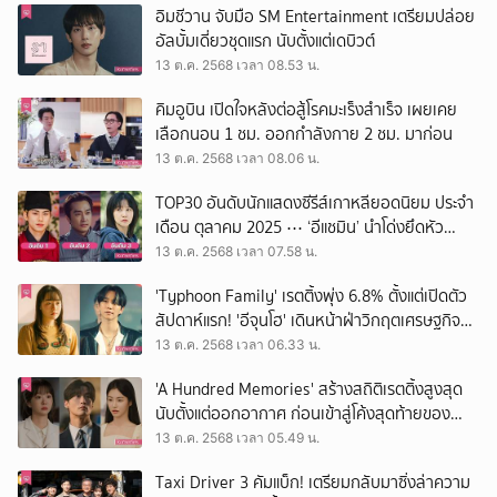
อิมชีวาน จับมือ SM Entertainment เตรียมปล่อย
อัลบั้มเดี่ยวชุดแรก นับตั้งแต่เดบิวต์
13 ต.ค. 2568 เวลา 08.53 น.
คิมอูบิน เปิดใจหลังต่อสู้โรคมะเร็งสำเร็จ เผยเคย
เลือกนอน 1 ชม. ออกกำลังกาย 2 ชม. มาก่อน
13 ต.ค. 2568 เวลา 08.06 น.
TOP30 อันดับนักแสดงซีรีส์เกาหลียอดนิยม ประจำ
เดือน ตุลาคม 2025 ⋯ ‘อีแชมิน’ นำโด่งยึดหัว
ตารางครองบัลลังก์อันดับ 1 ต่อเนื่อง
13 ต.ค. 2568 เวลา 07.58 น.
'Typhoon Family' เรตติ้งพุ่ง 6.8% ตั้งแต่เปิดตัว
สัปดาห์แรก! 'อีจุนโฮ' เดินหน้าฝ่าวิกฤตเศรษฐกิจ
IMF
13 ต.ค. 2568 เวลา 06.33 น.
'A Hundred Memories' สร้างสถิติเรตติ้งสูงสุด
นับตั้งแต่ออกอากาศ ก่อนเข้าสู่โค้งสุดท้ายของ
เรื่อง
13 ต.ค. 2568 เวลา 05.49 น.
Taxi Driver 3 คัมแบ็ก! เตรียมกลับมาซิ่งล่าความ