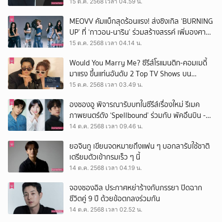
15 ต.ค. 2568 เวลา 04.59 น.
MEOVV คัมแบ็กสุดร้อนแรง! ส่งซิงเกิล ‘BURNING
UP’ ที่ ‘กาวอน-นาริน’ ร่วมสร้างสรรค์ เพิ่มองศา
ความฮอตด้วยจังหวะเร้าใจ
15 ต.ค. 2568 เวลา 04.14 น.
Would You Marry Me? ซีรีส์โรแมนติก-คอมเมดี้
มาแรง ขึ้นแท่นอันดับ 2 Top TV Shows บน
Disney+ หลังออกอากาศ 2 ตอน
15 ต.ค. 2568 เวลา 03.49 น.
องซองอู พิจารณารับบทในซีรีส์เรื่องใหม่ รีเมค
ภาพยนตร์ดัง ‘Spellbound’ ร่วมกับ พัคอึนบิน -
ยังเซจง
14 ต.ค. 2568 เวลา 09.46 น.
ยอจินกู เขียนจดหมายถึงแฟน ๆ บอกลารับใช้ชาติ
เตรียมตัวเข้ากรมเร็ว ๆ นี้
14 ต.ค. 2568 เวลา 04.19 น.
จองซองอิล ประกาศหย่าร้างกับภรรยา ปิดฉาก
ชีวิตคู่ 9 ปี ด้วยข้อตกลงร่วมกัน
14 ต.ค. 2568 เวลา 02.52 น.