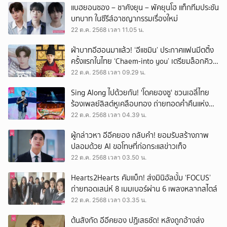
แบฮยอนซอง – ชาคังยุน – พัคยุนโฮ แท็กทีมประชัน
บทบาท ในซีรีส์อาชญากรรมเรื่องใหม่
22 ต.ค. 2568 เวลา 11.05 น.
ฝ่าบาทอีฮอนมาแล้ว! ‘อีแชมิน’ ประกาศแฟนมีตติ้ง
ครั้งแรกในไทย ‘Chaem-into you’ เตรียมล็อกคิว
ให้พร้อม 6 ธ.ค.นี้
22 ต.ค. 2568 เวลา 09.29 น.
Sing Along ไปด้วยกัน! 'โดคยองซู' ชวนเอลี่ไทย
ร้องเพลย์ลิสต์หูเคลือบทอง ถ่ายทอดค่ำคืนแห่ง
ความสุขใน DO it! in BANGKOK
22 ต.ค. 2568 เวลา 04.39 น.
ผู้กล่าวหา อีอีคยอง กลับคำ! ยอมรับสร้างภาพ
ปลอมด้วย AI ขอโทษที่ก่อกระแสข่าวเท็จ
22 ต.ค. 2568 เวลา 03.50 น.
Hearts2Hearts คัมแบ็ก! ส่งมินิอัลบั้ม ‘FOCUS’
ถ่ายทอดเสน่ห์ 8 เมมเบอร์ผ่าน 6 เพลงหลากสไตล์
22 ต.ค. 2568 เวลา 03.35 น.
ต้นสังกัด อีอีคยอง ปฏิเสธชัด! หลังถูกอ้างส่ง