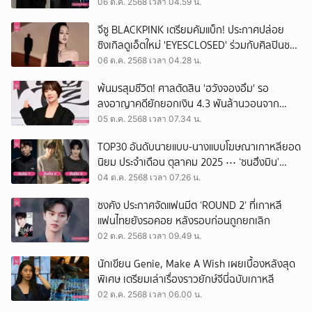
06 ต.ค. 2568 เวลา 04.59 น.
จีซู BLACKPINK เตรียมคัมแบ็ก! ประกาศปล่อย
ซิงเกิลดูเอ็ตใหม่ 'EYESCLOSED' ร่วมกับศิลปินชาย
ปริศนา
06 ต.ค. 2568 เวลา 04.28 น.
พ้นมรสุมชีวิต! ศาลตัดสิน 'ฮวังจองอึม' รอ
ลงอาญาคดียักยอกเงิน 4.3 พันล้านวอนจาก
บริษัทตัวเอง ไปลงทุนในคริปโตฯ
05 ต.ค. 2568 เวลา 07.34 น.
TOP30 อันดับนายแบบ-นางแบบโฆษณาเกาหลียอด
นิยม ประจำเดือน ตุลาคม 2025 ⋯ ‘ซนฮึงมิน’
ครองบัลลังก์อันดับ 1 อีกครั้ง
04 ต.ค. 2568 เวลา 07.26 น.
ซงคัง ประกาศจัดแฟนมีต ‘ROUND 2‘ ที่เกาหลี
แฟนไทยยังรอคอย หลังรอบก่อนถูกยกเลิก
02 ต.ค. 2568 เวลา 09.49 น.
นักเขียน Genie, Make A Wish เผยเบื้องหลังสุด
พิเศษ เตรียมเล่าเรื่องราวยักษ์จีนี่ฉบับเกาหลี
02 ต.ค. 2568 เวลา 06.00 น.