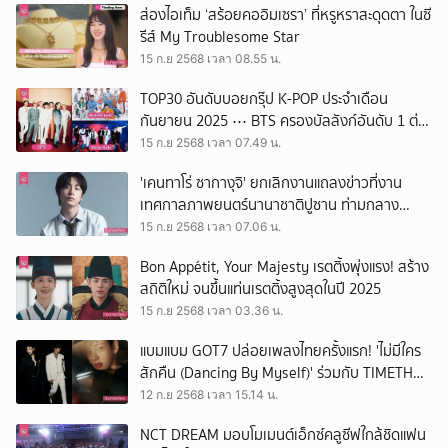
ส่องไอเท็ม ‘สร้อยคออิมเซรา’ ที่หรูหราสะดุดตา ในซี
รีส์ My Troublesome Star
15 ก.ย 2568 เวลา 08.55 น.
TOP30 อันดับบอยกรุ๊ป K-POP ประจำเดือน
กันยายน 2025 ⋯ BTS ครองบัลลังก์อันดับ 1 ต่อ
เนื่องเป็นเดือนที่ 3
15 ก.ย 2568 เวลา 07.49 น.
'เคนทาโร่ ซากางุจิ' ยกเลิกงานแถลงข่าวที่งาน
เทศกาลภาพยนตร์นานาชาติปูซาน ท่ามกลาง
กระแสข่าวลือประเด็นชีวิตส่วนตัว
15 ก.ย 2568 เวลา 07.06 น.
Bon Appétit, Your Majesty เรตติ้งพุ่งแรง! สร้าง
สถิติใหม่ จนขึ้นแท่นเรตติ้งสูงสุดในปี 2025
15 ก.ย 2568 เวลา 03.36 น.
แบมแบม GOT7 ปล่อยเพลงไทยครั้งแรก! 'ไม่มีใคร
สักคืน (Dancing By Myself)' ร่วมกับ TIMETHAI
ในอัลบั้มล่าสุด HOMETOWN
12 ก.ย 2568 เวลา 15.14 น.
NCT DREAM มอบโมเมนต์เอ็กซ์คลูซีฟใกล้ชิดแฟน