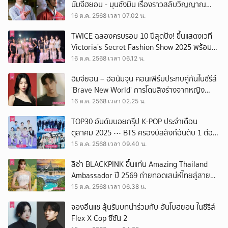
นัมจีฮยอน - มุนซังมิน เรื่องราวสลับวิญญาณ
ระหว่างโจรสาวกับองค์ชาย
16 ต.ค. 2568 เวลา 07.02 น.
TWICE ฉลองครบรอบ 10 ปีสุดปัง! ขึ้นแสดงเวที
Victoria’s Secret Fashion Show 2025 พร้อม
ลุคสวยสะกดตา
16 ต.ค. 2568 เวลา 06.12 น.
อิมจียอน – ฮอนัมจุน คอนเฟิร์มประกบคู่กันในซีรีส์
'Brave New World' การโดนสิงร่างจากหญิง
ร้ายกาจแห่งยุคโชซอน
16 ต.ค. 2568 เวลา 02.25 น.
TOP30 อันดับบอยกรุ๊ป K-POP ประจำเดือน
ตุลาคม 2025 ⋯ BTS ครองบัลลังก์อันดับ 1 ต่อ
เนื่อง 4 เดือนติด
15 ต.ค. 2568 เวลา 09.40 น.
ลิซ่า BLACKPINK ขึ้นแท่น Amazing Thailand
Ambassador ปี 2569 ถ่ายทอดเสน่ห์ไทยสู่สายตา
ชาวโลก
15 ต.ค. 2568 เวลา 06.38 น.
จองอึนแช ลุ้นรับบทนำร่วมกับ อันโบฮยอน ในซีรีส์
Flex X Cop ซีซัน 2