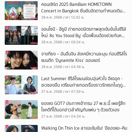
คอนเสิร์ต 2025 BamBam HOMETOWN
Concert in Bangkok ยืนยันจัดตามกำหนดเดิม
เชิญชวนแฟนคลับแต่งกายสุภาพ ร่วมบรรยากาศ
28 ต.ค. 2568 เวลา 12.42 น.
แห่งการไว้อาลัย 22 - 23 พ.ย.
จอนโซนี - อียูมี ถ่ายทอดมิตรภาพสุดเข้มข้นในซีรีส์
ใหม่ ‘As You Stood By’ เมื่อเพื่อนต้องช่วยกันหนี
จากความรุนแรง
28 ต.ค. 2568 เวลา 06.54 น.
จางกียง – อันอึนจิน ส่งเคมีหวานละมุน ก่อนซีรีส์โร
แมนติก ‘Dynamite Kiss’ ออนแอร์
28 ต.ค. 2568 เวลา 04.56 น.
Last Summer ซีรีส์โรแมนซ์อบอุ่นหัวใจ อีแจอุค -
ชเวซองอึน เตรียมถ่ายทอดเรื่องราวรักแรกในฤดู
ร้อน
27 ต.ค. 2568 เวลา 07.39 น.
ยองแจ GOT7 ประกาศเข้ากรม 27 พ.ย.นี้ เผยรู้สึก
โชคดีที่ได้บอกข่าวสำคัญกับแฟน ๆ ด้วยตัวเอง
27 ต.ค. 2568 เวลา 04.54 น.
Walking On Thin Ice ลาจอเข้มข้น! ‘อียองแอ–คิม