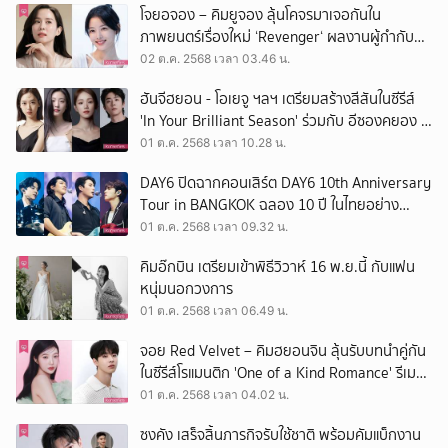
โจยอจอง – คิมยูจอง ลุ้นโคจรมาเจอกันใน
ยกเลิก
ภาพยนตร์เรื่องใหม่ ‘Revenger‘ ผลงานผู้กำกับ
Voice of Silence
02 ต.ค. 2568 เวลา 03.46 น.
ฮันจีฮยอน - โอเยจู ฯลฯ เตรียมสร้างสีสันในซีรีส์
'In Your Brilliant Season' ร่วมกับ อีซองคยอง -
แชจงฮยอบ
01 ต.ค. 2568 เวลา 10.28 น.
DAY6 ปิดฉากคอนเสิร์ต DAY6 10th Anniversary
Tour in BANGKOK ฉลอง 10 ปี ในไทยอย่าง
ประทับใจ
01 ต.ค. 2568 เวลา 09.32 น.
คิมอ๊กบิน เตรียมเข้าพิธีวิวาห์ 16 พ.ย.นี้ กับแฟน
หนุ่มนอกวงการ
01 ต.ค. 2568 เวลา 06.49 น.
จอย Red Velvet – คิมฮยอนจิน ลุ้นรับบทนำคู่กัน
ในซีรีส์โรแมนติก 'One of a Kind Romance' รีเมค
เว็บตูนดัง
01 ต.ค. 2568 เวลา 04.02 น.
ซงคัง เสร็จสิ้นภารกิจรับใช้ชาติ พร้อมคัมแบ็กงาน