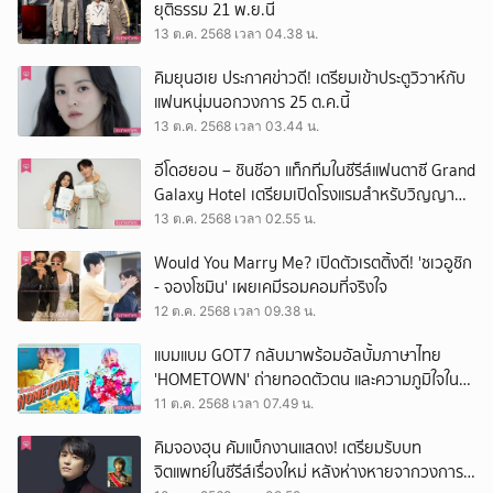
ยุติธรรม 21 พ.ย.นี้
13 ต.ค. 2568 เวลา 04.38 น.
คิมยุนฮเย ประกาศข่าวดี! เตรียมเข้าประตูวิวาห์กับ
แฟนหนุ่มนอกวงการ 25 ต.ค.นี้
13 ต.ค. 2568 เวลา 03.44 น.
อีโดฮยอน – ชินชีอา แท็กทีมในซีรีส์แฟนตาซี Grand
Galaxy Hotel เตรียมเปิดโรงแรมสำหรับวิญญาณ
อีกครั้ง
13 ต.ค. 2568 เวลา 02.55 น.
Would You Marry Me? เปิดตัวเรตติ้งดี! 'ชเวอูชิก
- จองโซมิน' เผยเคมีรอมคอมที่จริงใจ
12 ต.ค. 2568 เวลา 09.38 น.
แบมแบม GOT7 กลับมาพร้อมอัลบั้มภาษาไทย
'HOMETOWN' ถ่ายทอดตัวตน และความภูมิใจใน
ความเป็นไทย
11 ต.ค. 2568 เวลา 07.49 น.
คิมจองฮุน คัมแบ็กงานแสดง! เตรียมรับบท
จิตแพทย์ในซีรีส์เรื่องใหม่ หลังห่างหายจากวงการ