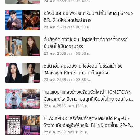
24 ต.ค. 2568 เวลา 03.42 น.
ฮวังมินฮยอน พิจารณารับบทนำใน Study Group
ซีซัน 2 หลังปลดประจำการ
23 ต.ค. 2568 เวลา 06.23 น.
ต้นสังกัด กงฮโยจิน ปฏิเสธข่าวลือการตั้งครรภ์
ยืนยันไม่เป็นความจริง
23 ต.ค. 2568 เวลา 03.56 น.
ซนนาอึน ลุ้นร่วมงาน โซจีซอบ ในซีรีส์แอ็กชัน
‘Manager Kim’ รีเมคจากเว็บตูนดัง
23 ต.ค. 2568 เวลา 03.39 น.
'แบมแบม' แถลงข่าวพร้อมจัดใหญ่ 'HOMETOWN
Concert' ระเบิดความสนุกที่เดียวในไทย ชวน 'ธาม
ไท-อิ้งค์-เจฟ' ร่วมเวที
22 ต.ค. 2568 เวลา 12.11 น.
BLACKPINK เสิร์ฟสินค้าสุดพิเศษ เปิด Pop-Up
Store เอ็กซ์คลูซีฟสำหรับ BLINK ชาวไทย 22–26
ต.ค. นี้
22 ต.ค. 2568 เวลา 11.21 น.