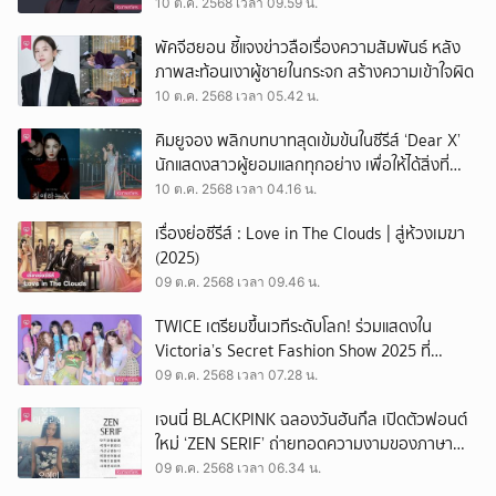
นานกว่า 6 ปี
10 ต.ค. 2568 เวลา 09.59 น.
พัคจีฮยอน ชี้แจงข่าวลือเรื่องความสัมพันธ์ หลัง
ภาพสะท้อนเงาผู้ชายในกระจก สร้างความเข้าใจผิด
10 ต.ค. 2568 เวลา 05.42 น.
คิมยูจอง พลิกบทบาทสุดเข้มข้นในซีรีส์ ‘Dear X’
นักแสดงสาวผู้ยอมแลกทุกอย่าง เพื่อให้ได้สิ่งที่
ต้องการ
10 ต.ค. 2568 เวลา 04.16 น.
เรื่องย่อซีรีส์ : Love in The Clouds | สู่ห้วงเมฆา
(2025)
09 ต.ค. 2568 เวลา 09.46 น.
TWICE เตรียมขึ้นเวทีระดับโลก! ร่วมแสดงใน
Victoria’s Secret Fashion Show 2025 ที่
นิวยอร์ก
09 ต.ค. 2568 เวลา 07.28 น.
เจนนี่ BLACKPINK ฉลองวันฮันกึล เปิดตัวฟอนต์
ใหม่ ‘ZEN SERIF’ ถ่ายทอดความงามของภาษา
เกาหลี สู่สายตาทั่วโลก
09 ต.ค. 2568 เวลา 06.34 น.