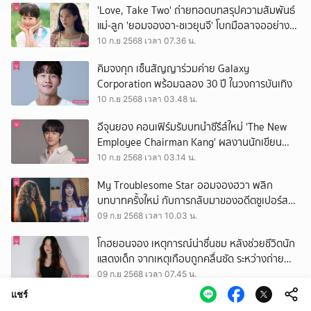
'Love, Take Two' ถ่ายทอดบทสรุปความสัมพันธ์
แม่-ลูก 'ยอมจองอา-ชเวยุนจี' โบกมือลาจออย่าง
ซาบซึ้ง
10 ก.ย 2568 เวลา 07.36 น.
คิมจงกุก เซ็นสัญญาร่วมค่าย Galaxy
Corporation พร้อมฉลอง 30 ปี ในวงการบันเทิง
10 ก.ย 2568 เวลา 03.48 น.
อีจุนยอง คอนเฟิร์มรับบทนำซีรีส์ใหม่ 'The New
Employee Chairman Kang' ผลงานนักเขียน
Reborn Rich
10 ก.ย 2568 เวลา 03.14 น.
My Troublesome Star ออมจองฮวา พลิก
บทบาทครั้งใหม่ กับการกลับมาของอดีตซูเปอร์ส
ตาร์
09 ก.ย 2568 เวลา 10.03 น.
โกฮยอนจอง เหตุการณ์น่าชื่นชม หลังช่วยชีวิตนัก
แสดงเด็ก จากเหตุเกือบถูกคลื่นซัด ระหว่างถ่ายทำ
Queen Mantis
09 ก.ย 2568 เวลา 07.45 น.
แชร์
พัคซอจุน – วอนจีอัน แท็กทีมถ่ายทอดความ