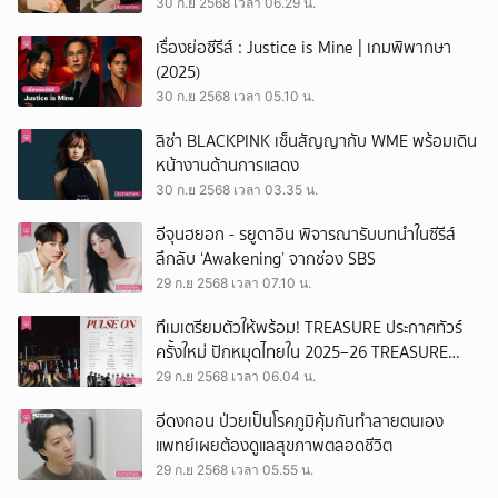
มั่นคง
30 ก.ย 2568 เวลา 06.29 น.
เรื่องย่อซีรีส์ : Justice is Mine | เกมพิพากษา
(2025)
30 ก.ย 2568 เวลา 05.10 น.
ลิซ่า BLACKPINK เซ็นสัญญากับ WME พร้อมเดิน
หน้างานด้านการแสดง
30 ก.ย 2568 เวลา 03.35 น.
อีจุนฮยอก - รยูดาอิน พิจารณารับบทนำในซีรีส์
ลึกลับ ‘Awakening’ จากช่อง SBS
29 ก.ย 2568 เวลา 07.10 น.
ทึเมเตรียมตัวให้พร้อม! TREASURE ประกาศทัวร์
ครั้งใหม่ ปักหมุดไทยใน 2025–26 TREASURE
TOUR [PULSE ON]
29 ก.ย 2568 เวลา 06.04 น.
อีดงกอน ป่วยเป็นโรคภูมิคุ้มกันทำลายตนเอง
แพทย์เผยต้องดูแลสุขภาพตลอดชีวิต
29 ก.ย 2568 เวลา 05.55 น.