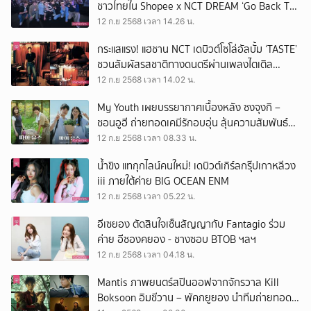
ชาวไทยใน Shopee x NCT DREAM ‘Go Back To
The Future’ FANSIGN & FAN EVENT
12 ก.ย 2568 เวลา 14.26 น.
กระแสแรง! แฮชาน NCT เดบิวต์โซโล่อัลบั้ม ‘TASTE’
ชวนสัมผัสรสชาติทางดนตรีผ่านเพลงไตเติล
'CRZY'
12 ก.ย 2568 เวลา 14.02 น.
My Youth เผยบรรยากาศเบื้องหลัง ซงจุงกิ –
ชอนอูฮี ถ่ายทอดเคมีรักอบอุ่น ลุ้นความสัมพันธ์
ก้าวต่อไปในตอนใหม่
12 ก.ย 2568 เวลา 08.33 น.
น้ำขิง แทกุกไลน์คนใหม่! เดบิวต์เกิร์ลกรุ๊ปเกาหลีวง
iii ภายใต้ค่าย BIG OCEAN ENM
12 ก.ย 2568 เวลา 05.22 น.
อีเซยอง ตัดสินใจเซ็นสัญญากับ Fantagio ร่วม
ค่าย อีซองคยอง - ชางซอบ BTOB ฯลฯ
12 ก.ย 2568 เวลา 04.18 น.
Mantis ภาพยนตร์สปินออฟจากจักรวาล Kill
Boksoon อิมชีวาน – พัคกยูยอง นำทีมถ่ายทอด