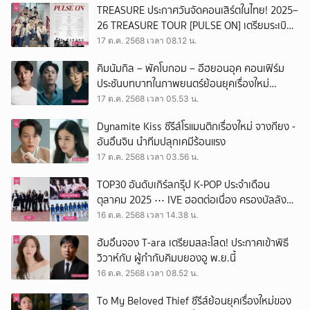
TREASURE ประกาศวันจัดคอนเสิร์ตในไทย! 2025–
26 TREASURE TOUR [PULSE ON] เตรียมระเบิด
ความมันส์ 16 พ.ค.นี้ ที่สนามศุภชลาศัย
17 ต.ค. 2568 เวลา 08.12 น.
คิมนัมกิล – พัคโบกอม – อีฮยอนอุค คอนเฟิร์ม
ประชันบทบาทในภาพยนตร์ย้อนยุคเรื่องใหม่
ถ่ายทอดประวัติศาสตร์สุดเข้มข้น
17 ต.ค. 2568 เวลา 05.53 น.
Dynamite Kiss ซีรีส์โรแมนติกเรื่องใหม่ จางกียง -
อันอึนจิน นำทีมปลุกเคมีร้อนแรง
17 ต.ค. 2568 เวลา 03.56 น.
TOP30 อันดับเกิร์ลกรุ๊ป K-POP ประจำเดือน
ตุลาคม 2025 ⋯ IVE ฮอตต่อเนื่อง ครองบัลลังก์
อันดับ 1 อีกครั้ง
16 ต.ค. 2568 เวลา 14.38 น.
ฮัมอึนจอง T-ara เตรียมสละโสด! ประกาศเข้าพิธี
วิวาห์กับ ผู้กำกับคิมบยองอู พ.ย.นี้
16 ต.ค. 2568 เวลา 08.52 น.
To My Beloved Thief ซีรีส์ย้อนยุคเรื่องใหม่ของ