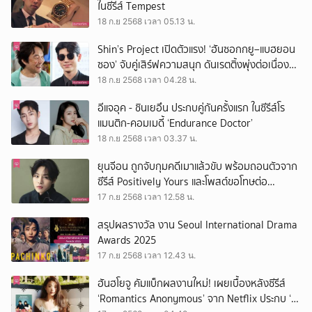
ในซีรีส์ Tempest
18 ก.ย 2568 เวลา 05.13 น.
Shin’s Project เปิดตัวแรง! ‘ฮันซอกกยู–แบฮยอน
ซอง’ จับคู่เสิร์ฟความสนุก ดันเรตติ้งพุ่งต่อเนื่อง
ตั้งแต่สัปดาห์แรก
18 ก.ย 2568 เวลา 04.28 น.
อีแจอุค - ชินเยอึน ประกบคู่กันครั้งแรก ในซีรีส์โร
แมนติก-คอมเมดี้ ‘Endurance Doctor’
18 ก.ย 2568 เวลา 03.37 น.
ยุนจีอน ถูกจับกุมคดีเมาแล้วขับ พร้อมถอนตัวจาก
ซีรีส์ Positively Yours และโพสต์ขอโทษต่อ
สาธารณะ
17 ก.ย 2568 เวลา 12.58 น.
สรุปผลรางวัล งาน Seoul International Drama
Awards 2025
17 ก.ย 2568 เวลา 12.43 น.
ฮันฮโยจู คัมแบ็กผลงานใหม่! เผยเบื้องหลังซีรีส์
‘Romantics Anonymous’ จาก Netflix ประกบ ‘โอ