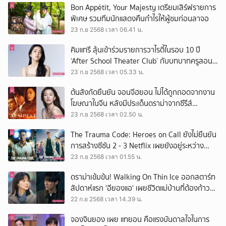
Bon Appétit, Your Majesty เตรียมเสิร์ฟรายการ
พิเศษ รวมทีมนักแสดงคืนกำไรให้ผู้ชมก่อนลาจอ
23 ก.ย 2568 เวลา 06.41 น.
คิมแทรี ลุ้นเข้าร่วมรายการวาไรตี้ในรอบ 10 ปี
‘After School Theater Club’ กับบทบาทครูสอน
การแสดงให้เด็ก ๆ
23 ก.ย 2568 เวลา 05.33 น.
ต้นสังกัดยืนยัน จอนจีฮยอน ไม่ได้ถูกถอดจากงาน
โฆษณาในจีน หลังมีประเด็นดราม่าจากซีรีส์
Tempest
23 ก.ย 2568 เวลา 02.50 น.
The Trauma Code: Heroes on Call ยังไม่ยืนยัน
การสร้างซีซัน 2 - 3 Netflix เผยยังอยู่ระหว่าง
พิจารณา
23 ก.ย 2568 เวลา 01.55 น.
ดราม่าเข้มข้น! Walking On Thin Ice ออกสตาร์ท
สัปดาห์แรก 'อียองแอ' เผยชีวิตแม่บ้านที่ต้องก้าวสู่
โลกมืดเพื่อครอบครัว
22 ก.ย 2568 เวลา 14.39 น.
จองจินยอง เผย แทยอน คือแรงบันดาลใจในการ