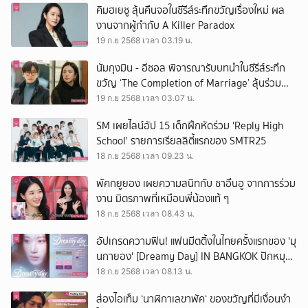
คิมฮเยซู ลุ้นคืนจอในซีรีส์ระทึกขวัญเรื่องใหม่ ผล
งานจากผู้กำกับ A Killer Paradox
19 ก.ย 2568 เวลา 03.19 น.
นัมกุงมิน - อีซอล พิจารณารับบทนำในซีรีส์ระทึก
ขวัญ ‘The Completion of Marriage’ ลุ้นร่วม
งานกันอีกครั้งหลัง Our Movie
19 ก.ย 2568 เวลา 03.07 น.
SM เผยไลน์อัป 15 เด็กฝึกหัดร่วม 'Reply High
School' รายการเรียลลิตี้แรกของ SMTR25
18 ก.ย 2568 เวลา 09.23 น.
พัคกยูยอง เผยความสนิทกับ ชาอึนอู จากการร่วม
งาน มิตรภาพที่เหมือนพี่น้องแท้ ๆ
18 ก.ย 2568 เวลา 08.43 น.
อัปเกรดความฟิน! แฟนมีตติ้งในไทยครั้งแรกของ 'มุ
นกายอง' [Dreamy Day] IN BANGKOK ปักหมุด
2 พ.ย.นี้
18 ก.ย 2568 เวลา 08.13 น.
ส่องไอเท็ม ‘นาฬิกาเลขาพัค‘ ของขวัญที่มีเงื่อนงำ