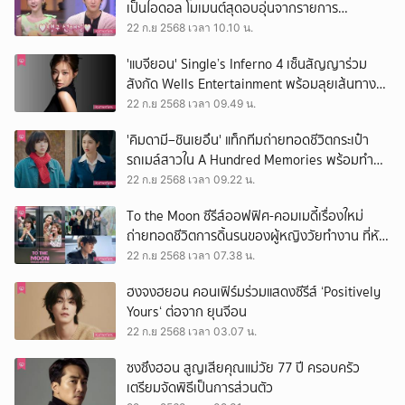
เป็นไอดอล โมเมนต์สุดอบอุ่นจากรายการ
Amazing Saturday
22 ก.ย 2568 เวลา 10.10 น.
'แบจียอน' Single’s Inferno 4 เซ็นสัญญาร่วม
สังกัด Wells Entertainment พร้อมลุยเส้นทาง
นักแสดงเต็มตัว
22 ก.ย 2568 เวลา 09.49 น.
'คิมดามี–ชินเยอึน' แท็กทีมถ่ายทอดชีวิตกระเป๋า
รถเมล์สาวใน A Hundred Memories พร้อมทำ
สถิติเรตติ้งสูงสุดนับแต่ออนแอร์
22 ก.ย 2568 เวลา 09.22 น.
To the Moon ซีรีส์ออฟฟิศ-คอมเมดี้เรื่องใหม่
ถ่ายทอดชีวิตการดิ้นรนของผู้หญิงวัยทำงาน ที่หัน
ไปพึ่งโลกคริปโต
22 ก.ย 2568 เวลา 07.38 น.
ฮงจงฮยอน คอนเฟิร์มร่วมแสดงซีรีส์ ‘Positively
Yours‘ ต่อจาก ยุนจีอน
22 ก.ย 2568 เวลา 03.07 น.
ซงซึงฮอน สูญเสียคุณแม่วัย 77 ปี ครอบครัว
เตรียมจัดพิธีเป็นการส่วนตัว