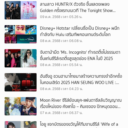
สามสาว HUNTR/X ตัวจริง ขึ้นแสดงเพลง
Golden ครั้งแรกบนเวที The Tonight Show
Starring Jimmy Fallon
09 ต.ค. 2568 เวลา 05.26 น.
Disney+ Hotstar เปลี่ยนชื่อเป็น Disney+ ผนึก
กำลังกับ Hulu เสริมทัพคอนเทนต์ระดับโลก
08 ต.ค. 2568 เวลา 06.08 น.
จับตาม้ามืด 'Ms. Incognito' ทำเรตติ้งไม่ธรรมดา
ขึ้นแท่นซีรีส์เรตติ้งสูงสุดช่อง ENA ในปี 2025
08 ต.ค. 2568 เวลา 05.54 น.
ฮันซึงอู ชวนฮานาไทยมาสร้างความทรงจำอีกครั้ง
ในคอนเสิร์ต 2025 HAN SEUNG WOO LIVE :
CHILL ON STAGE in BANGKOK
08 ต.ค. 2568 เวลา 04.23 น.
Moon River ซีรีส์ย้อนยุค-แฟนตาซีสลับวิญญาณ
เรื่องใหม่ของ คังแทโอ – คิมเซจอง ปักหมุดออน
แอร์ 31 ต.ค.นี้
07 ต.ค. 2568 เวลา 06.37 น.
ไอยู แจกบัตรของขวัญให้ทีมงานซีรีส์ ‘Wife of a