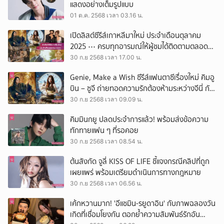
แสดงอย่างเต็มรูปแบบ
01 ต.ค. 2568 เวลา 03.16 น.
เปิดลิสต์ซีรีส์เกาหลีมาใหม่ ประจำเดือนตุลาคม
2025 ⋯ ครบทุกอารมณ์ให้ผู้ชมได้ติดตามตลอด
ทั้งเดือน
30 ก.ย 2568 เวลา 17.00 น.
Genie, Make a Wish ซีรีส์แฟนตาซีเรื่องใหม่ คิมอู
บิน – ซูจี ถ่ายทอดความรักต้องห้ามระหว่างจีนี่ กับ
หญิงสาวผู้ต่อต้านสังคม
30 ก.ย 2568 เวลา 09.09 น.
คิมมินกยู ปลดประจำการแล้ว! พร้อมส่งข้อความ
ทักทายแฟน ๆ ที่รอคอย
30 ก.ย 2568 เวลา 08.54 น.
ต้นสังกัด จูลี่ KISS OF LIFE ชี้แจงกรณีคลิปที่ถูก
เผยแพร่ พร้อมเตรียมดำเนินการทางกฎหมาย
30 ก.ย 2568 เวลา 06.56 น.
เค้กหวานมาก! 'อีแชมิน-รยูดาอิน' กับภาพฉลองวัน
เกิดที่เชื่อมโยงกัน ตอกย้ำความสัมพันธ์รักอัน