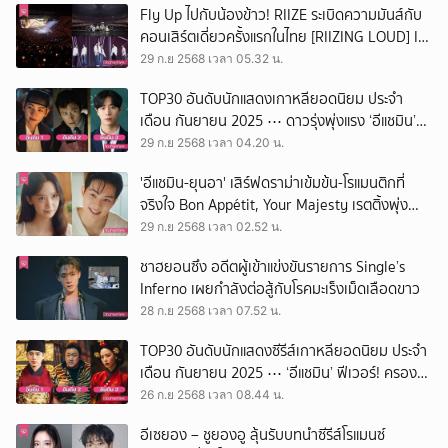
Fly Up ไปกับน้องข้าว! RIIZE ระเบิดความมันส์กับ
คอนเสิร์ตเดี่ยวครั้งแรกในไทย [RIIZING LOUD] IN
BANGKOK
29 ก.ย 2568 เวลา 05.32 น.
TOP30 อันดับนักแสดงเกาหลียอดนิยม ประจำ
เดือน กันยายน 2025 ⋯ ดาวรุ่งพุ่งแรง ‘อีแชมิน’
ครองบัลลังก์อันดับ 1 สำเร็จ
29 ก.ย 2568 เวลา 04.20 น.
'อีแชมิน-ยุนอา' เสิร์ฟดราม่าเข้มข้น-โรแมนติกที่
จริงใจ Bon Appétit, Your Majesty เรตติ้งพุ่ง
17.1% ลาจอด้วยสถิติใหม่สูงสุดนับตั้งแต่ออก
29 ก.ย 2568 เวลา 02.52 น.
อากาศ
ชาฮยอนซึง อดีตผู้เข้าแข่งขันรายการ Single’s
Inferno เผยกำลังต่อสู้กับโรคมะเร็งเม็ดเลือดขาว
28 ก.ย 2568 เวลา 07.52 น.
TOP30 อันดับนักแสดงซีรีส์เกาหลียอดนิยม ประจำ
เดือน กันยายน 2025 ⋯ ‘อีแชมิน’ ฟีเวอร์! ครอง
บัลลังก์อันดับ 1 สำเร็จ
26 ก.ย 2568 เวลา 08.44 น.
อีเซยอง – ชูยองอู ลุ้นรับบทนำซีรีส์โรแมนซ์