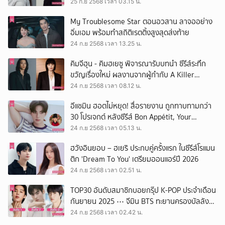
ความรักอบอุ่นหัวใจ
25 ก.ย 2568 เวลา 03.15 น.
My Troublesome Star ตอนอวสาน ลาจออย่าง
อิ่มเอม พร้อมทำสถิติเรตติ้งสูงสุดส่งท้าย
24 ก.ย 2568 เวลา 13.25 น.
คิมจีฮุน - คิมฮเยซู พิจารณารับบทนำ ซีรีส์ระทึก
ขวัญเรื่องใหม่ ผลงานจากผู้กำกับ A Killer
Paradox
24 ก.ย 2568 เวลา 08.12 น.
อีแชมิน ฮอตไม่หยุด! สื่อรายงาน ถูกทาบทามกว่า
30 โปรเจกต์ หลังซีรีส์ Bon Appétit, Your
Majesty สร้างกระแสถล่มจอ
24 ก.ย 2568 เวลา 05.13 น.
ฮวังอินยอบ – ฮเยริ ประกบคู่ครั้งแรก ในซีรีส์โรแมน
ติก 'Dream To You' เตรียมออนแอร์ปี 2026
24 ก.ย 2568 เวลา 02.51 น.
TOP30 อันดับสมาชิกบอยกรุ๊ป K-POP ประจำเดือน
กันยายน 2025 ⋯ จีมิน BTS ทะยานครองบัลลังก์
อันดับ 1
24 ก.ย 2568 เวลา 02.42 น.