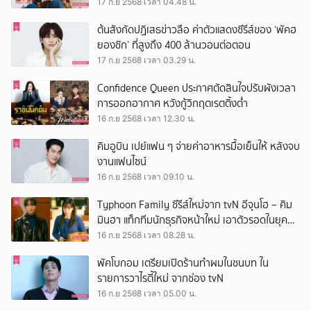
กุริ ชุน’ นักแสดงญี่ปุ่น
17 ก.ย 2568 เวลา 04.48 น.
ต้นสังกัดปฏิเสธข่าวลือ ค่าตัวแสดงซีรีส์ของ ‘พัคฮ
ยองชิก’ ที่สูงถึง 400 ล้านวอนต่อตอน
17 ก.ย 2568 เวลา 03.29 น.
Confidence Queen ประกาศตัดสินใจปรับผังเวลา
การออกอากาศ หวังกู้วิกฤตเรตติ้งต่ำ
16 ก.ย 2568 เวลา 12.30 น.
คิมอูบิน เปย์แฟน ๆ จ่ายค่าอาหารมื้อเย็นให้ หลังจบ
งานแฟนไซน์
16 ก.ย 2568 เวลา 09.10 น.
Typhoon Family ซีรีส์ใหม่จาก tvN อีจุนโฮ – คิม
มินฮา แท็กทีมนักธุรกิจหน้าใหม่ เอาตัวรอดในยุค
วิกฤต IMF
16 ก.ย 2568 เวลา 08.28 น.
พัคโบกอม เตรียมเปิดร้านทำผมในชนบท ใน
รายการวาไรตี้ใหม่ จากช่อง tvN
16 ก.ย 2568 เวลา 05.00 น.