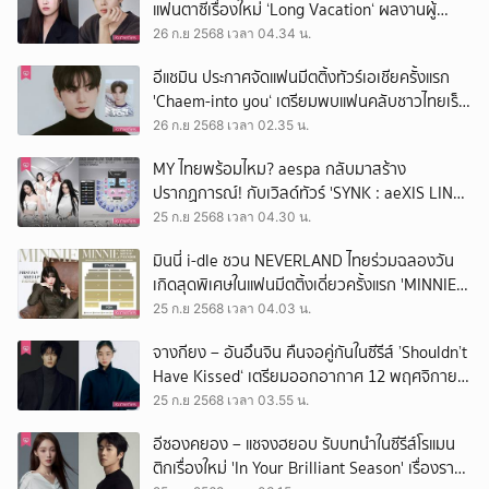
แฟนตาซีเรื่องใหม่ ‘Long Vacation‘ ผลงานผู้
กำกับ Crash Landing on You
26 ก.ย 2568 เวลา 04.34 น.
อีแชมิน ประกาศจัดแฟนมีตติ้งทัวร์เอเชียครั้งแรก
'Chaem-into you‘ เตรียมพบแฟนคลับชาวไทยเร็ว
ๆ นี้
26 ก.ย 2568 เวลา 02.35 น.
MY ไทยพร้อมไหม? aespa กลับมาสร้าง
ปรากฏการณ์! กับเวิลด์ทัวร์ 'SYNK : aeXIS LINE -
in BANGKOK' ปักหมุด 15-16 พ.ย.นี้
25 ก.ย 2568 เวลา 04.30 น.
มินนี่ i-dle ชวน NEVERLAND ไทยร่วมฉลองวัน
เกิดสุดพิเศษในแฟนมีตติ้งเดี่ยวครั้งแรก 'MINNIE
FIRST FAN MEET UP' 25 ต.ค.นี้
25 ก.ย 2568 เวลา 04.03 น.
จางกียง – อันอึนจิน คืนจอคู่กันในซีรีส์ ’Shouldn’t
Have Kissed‘ เตรียมออกอากาศ 12 พฤศจิกายน
นี้
25 ก.ย 2568 เวลา 03.55 น.
อีซองคยอง – แชจงฮยอบ รับบทนำในซีรีส์โรแมน
ติกเรื่องใหม่ 'In Your Brilliant Season' เรื่องราว