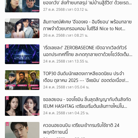
ยองกวัง’ ส่งท้ายบทสรุป 'แม่บ้านสู้ชีวิต' ด้วยเรต
ติ้งน่าประทับใจ
27 ต.ค. 2568 เวลา 03.12 น.
สัมภาษณ์พิเศษ 'อีจองแจ - อิมจียอน' พร้อมทลาย
ภาพจำด้วยบทรอมคอม ในซีรีส์ Nice to Not
Meet You
26 ต.ค. 2568 เวลา 08.21 น.
'เริ่ดเลยละ!' ZEROBASEONE เปิดฉากเวิลด์ทัวร์
นอกประเทศที่ไทย สะกดทุกสายตาด้วยโชว์จัดเต็มใน
HERE&NOW IN BANGKOK
24 ต.ค. 2568 เวลา 13.55 น.
TOP30 อันดับนักแสดงเกาหลียอดนิยม ประจำ
เดือน ตุลาคม 2025 ⋯ ‘อีแชมิน’ ฮอตต่อเนื่อง!
ครองบัลลังก์อันดับ 1 อีกครั้ง
24 ต.ค. 2568 เวลา 05.04 น.
ซอลฮยอน - จองโซมิน สิ้นสุดสัญญากับต้นสังกัด
IEUM HASHTAG เตรียมเริ่มต้นเส้นทางใหม่ใน
วงการบันเทิง
24 ต.ค. 2568 เวลา 04.25 น.
ควอนฮยอนบิน เตรียมเข้ากรมรับใช้ชาติ 24
พฤศจิกายนนี้