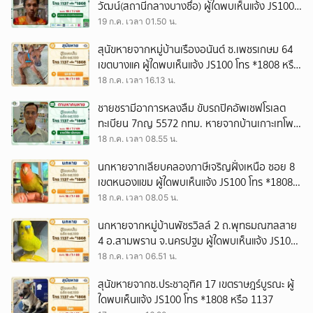
วัฒน์(สถานีกลางบางซื่อ) ผู้ใดพบเห็นแจ้ง JS100
โทร *1808 หรือ 1137
19 ก.ค. เวลา 01.50 น.
สุนัขหายจากหมู่บ้านเรืองอนันต์ ซ.เพชรเกษม 64
เขตบางแค ผู้ใดพบเห็นแจ้ง JS100 โทร *1808 หรือ
1137
18 ก.ค. เวลา 16.13 น.
ชายชรามีอาการหลงลืม ขับรถปิคอัพเชฟโรเลต
ทะเบียน 7กญ 5572 กทม. หายจากบ้านเกาะเทโพ
ต.สะแกกรัง อ.เมือง จ.อุทัยธานี ผู้ใดพบเห็นแจ้ง
18 ก.ค. เวลา 08.55 น.
JS100 โทร *1808 หรือ 1137
นกหายจากเลียบคลองภาษีเจริญฝั่งเหนือ ซอย 8
เขตหนองแขม ผู้ใดพบเห็นแจ้ง JS100 โทร *1808
หรือ 1137
18 ก.ค. เวลา 08.05 น.
นกหายจากหมู่บ้านพัชรวิลล์ 2 ถ.พุทธมณฑลสาย
4 อ.สามพราน จ.นครปฐม ผู้ใดพบเห็นแจ้ง JS100
โทร *1808 หรือ 1137
18 ก.ค. เวลา 06.51 น.
สุนัขหายจากซ.ประชาอุทิศ 17 เขตราษฎร์บูรณะ ผู้
ใดพบเห็นแจ้ง JS100 โทร *1808 หรือ 1137