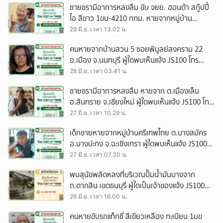
ชายชรามีอาการหลงลืม ขับ จยย. ฮอนด้า สกู๊ปปี้
ไอ สีขาว 1ขน-4210 กทม. หายจากหมู่บ้าน
พฤกษา37 ถ.กาญจนาภิเษก อ.บางใหญ่ จ.นนทบุรี
29 มิ.ย. เวลา 13.02 น.
ผู้ใดพบเห็นแจ้ง JS100 โทร *1808 หรือ 1137
คนหายจากบ้านสวน 5 ซอยพิบูลย์สงคราม 22
อ.เมือง จ.นนทบุรี ผู้ใดพบเห็นแจ้ง JS100 โทร
*1808 หรือ 1137
28 มิ.ย. เวลา 03.41 น.
ชายชรามีอาการหลงลืม หายจาก ต.เมืองเล็น
อ.สันทราย จ.เชียงใหม่ ผู้ใดพบเห็นแจ้ง JS100 โทร
*1808 หรือ 1137
27 มิ.ย. เวลา 10.29 น.
เด็กชายหายจากหมู่บ้านศรีเทพไทย ต.บางสมัคร
อ.บางปะกง จ.ฉะเชิงเทรา ผู้ใดพบเห็นแจ้ง JS100
โทร *1808 หรือ 1137
27 มิ.ย. เวลา 07.30 น.
พบสุนัขพลัดหลงที่บริเวณปั๊มน้ำมันบางจาก
ถ.ตากสิน เขตธนบุรี ผู้ใดเป็นเจ้าของแจ้ง JS100
โทร *1808 หรือ 1137
26 มิ.ย. เวลา 16.00 น.
คนหายขับรถแท็กซี่ สีเขียวเหลือง ทะเบียน 1มข