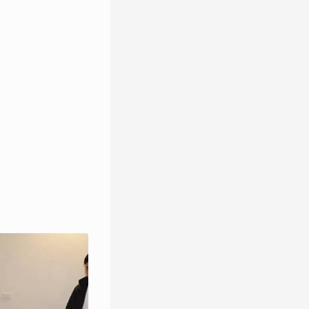
วิดีโอ
วิดีโอ
วิดีโอ
วิดีโอ
วิดีโอ
วิดีโอ
วิดีโอ