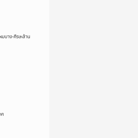
็นผมบาง-ศีรษะล้าน
เพศ