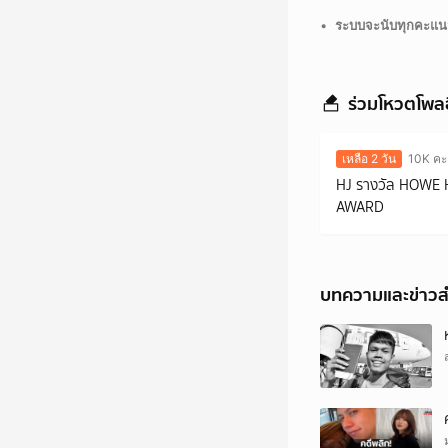
•
ระบบจะนับทุกคะแนน
ร่วมโหวตโพลอ
เหลือ 2 วัน
10K ค
HJ รางวัล HOWE
AWARD
บทความและข่าวส