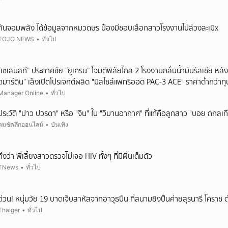
กันจอมพลัง ได้ข้อมูลจากหมวดษร ป๋องมีชอบเลือกสาวโรงงานไปล่วงละเมิx
TOJO NEWS
•
ทั่วไป
“เซเลนสกี” ประกาศชัย “ยูเครน” โจมตีพิสัยไกล 2 โรงงานกลั่นน้ำมันรัสเซีย หลั
ดมาร์ติน” เล็งเปิดโปรเจกต์ผลิต "มิสไซล์แพทริออต PAC-3 ACE" ราคาต่ำกว่าทุ
Manager Online
•
ทั่วไป
ประวัติ "ปาว ปวรดา" หรือ "จิน" ใน "วิมานอากาศ" ที่แท้คือลูกสาว "บอย ถกลเกี
คมชัดลึกออนไลน์
•
บันเทิง
ถึงว่า พี่เลี้ยงสาวตรวจไม่เจอ HIV ทั้งๆ ที่มีผื่นเต็มตัว
TNews
•
ทั่วไป
ด่วน! หนุ่มวัย 19 บาดเจ็บสาหัสจากอาวุธปืน ที่สนามยิงปืนค่ายสุรนารี โคราช
Thaiger
•
ทั่วไป