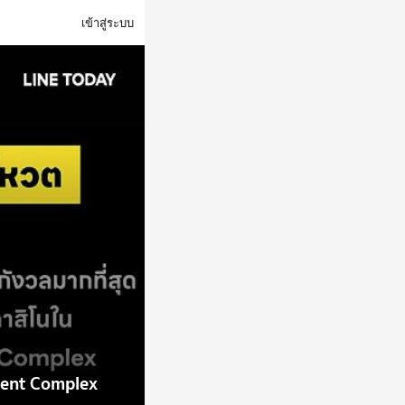
เข้าสู่ระบบ
nment Complex