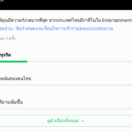
68
ดที่คุณมีความกังวลมากที่สุด หากประเทศไทยมีกาสิโนใน Entertainme
รดอ่าน : ข้อกำหนดและเงื่อนไขการเข้าร่วมตอบแบบสอบถาม
ะ 1 ครั้ง
ุจริต
ารพนันของคนไทย
าจเพิ่มขึ้น
ดูตัวเลือกทั้งหมด