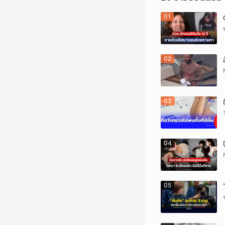
01
02
03
04
05