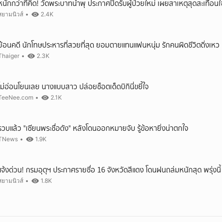
หนักกว่าที่คิด! วัดพระบาทน้ำพุ ประกาศปิดรับผู้ป่วยใหม่ เผยสาเหตุสุดสะเทือนใ
สยามนิวส์
•
2.4K
ย้อนคดี นักโทษประหารที่สวยที่สุด ยอมตายแทนแฟนหนุ่ม รักคนผิดชีวิตดิ่งเหว
Thaiger
•
2.3K
ไม่อ่อนโยนเลย นางแบบสาว ปล่อยช็อตเด็ดบิกินี่ขยี้ใจ
TeeNee.com
•
2.1K
รวบแล้ว "เซียนพระชื่อดัง" หลังโดนออกหมายจับ รู้ข้อหายิ่งน่าตกใจ
TNews
•
1.9K
แจ้งด่วน! กรมอุตุฯ ประกาศรายชื่อ 16 จังหวัดสีแดง โดนฝนถล่มหนักสุด พรุ่งนี้
สยามนิวส์
•
1.8K