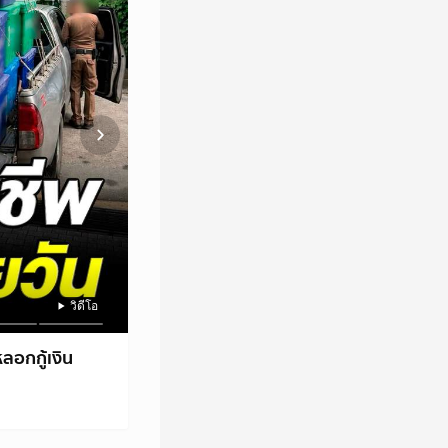
วิดีโอ
วิดีโอ
วิดีโอ
ลอกกู้เงิน
ดราม่าเดือด! ครูรุ่นเก๋าฟาดประโยคจุก "ไม่มี
WeR NEWS