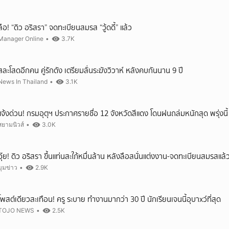
ลือ! “ดิว อริสรา” จดทะเบียนสมรส “วู้ดดี้” แล้ว
Manager Online
•
3.7K
สละโสดอีกคน คู่รักดัง เตรียมลั่นระฆังวิวาห์ หลังคบกันนาน 9 ปี
News In Thailand
•
3.1K
แจ้งด่วน! กรมอุตุฯ ประกาศรายชื่อ 12 จังหวัดสีแดง โดนฝนถล่มหนักสุด พรุ่งนี้
สยามนิวส์
•
3.0K
อุ๊ย! ดิว อริสรา ขึ้นแท่นสะใภ้หมื่นล้าน หลังลือสนั่นแต่งงาน-จดทะเบียนสมรสแล้
มุมข่าว
•
2.9K
โพสต์เดียวสะเทือน! ครู ระบาย ทำงานมากว่า 30 ปี นักเรียนเจนนี้อุบาxว์ที่สุด
TOJO NEWS
•
2.5K