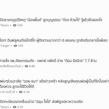
เปิดสาเหตุอุบัติเหตุ "น้องพั้นช์" ลูกบุญธรรม "ก้อง ห้วยไร่" รู้แล้วยิ่งสลดใจ
TNews
•
10K
ช็อก! อินฟลูคนดังเม็กซิโก ผู้ติดตามมากกว่า 6 แสนคน ถูกยิงดับกลางไลฟ์สด
Thaiger
•
10K
ศาลสั่ง รพ.ศัลยกรรมดัง - เเพทย์ เเพ้คดี จ่าย "ต้อม รัชนีกร" 7.7 ล้าน
คมชัดลึกออนไลน์
•
8.8K
แฟนๆร่วมอาลัย "ออย-ธนา" แจ้งข่าวเศร้า หลังสูญเสียคุณพ่อผู้เป็นที่รักไปอย่าง
ต้องห่วง ลูกจะใช้ชีวิตให้ดี
มาดามเม้าท์
•
4.3K
เปิดทะเบียนรถเคลื่อนร่าง "ฮลุน โซโล่" ส่งพิสูจน์หาความจริง
TNews
•
4.1K