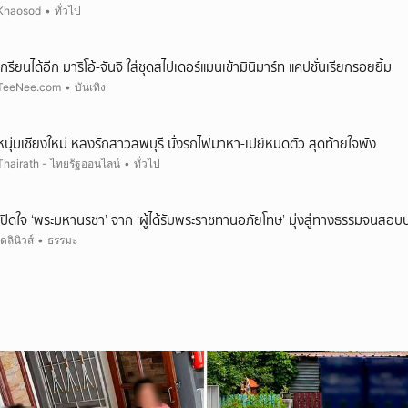
Khaosod
•
ทั่วไป
เกรียนได้อีก มาริโอ้-จันจิ ใส่ชุดสไปเดอร์แมนเข้ามินิมาร์ท แคปชั่นเรียกรอยยิ้ม
TeeNee.com
•
บันเทิง
หนุ่มเชียงใหม่ หลงรักสาวลพบุรี นั่งรถไฟมาหา-เปย์หมดตัว สุดท้ายใจพัง
Thairath - ไทยรัฐออนไลน์
•
ทั่วไป
เปิดใจ ‘พระมหานรชา’ จาก ‘ผู้ได้รับพระราชทานอภัยโทษ’ มุ่งสู่ทางธรรมจนสอบบ
เดลินิวส์
•
ธรรมะ
ยกเลิก