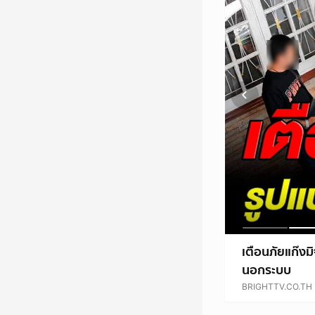
เตือนภัยแก๊งม
นอกระบบ
BRIGHTTV.CO.TH