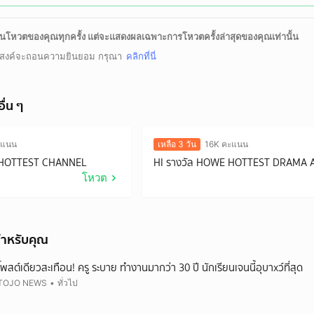
โหวตของคุณทุกครั้ง แต่จะแสดงผลเฉพาะการโหวตครั้งล่าสุดของคุณเท่านั้น
สงค์จะถอนความยินยอม กรุณา
คลิกที่นี่
ื่น ๆ
ะแนน
เหลือ 3 วัน
16K คะแนน
 HOTTEST CHANNEL
HI รางวัล HOWE HOTTEST DRAMA
โหวต
ำหรับคุณ
โพสต์เดียวสะเทือน! ครู ระบาย ทำงานมากว่า 30 ปี นักเรียนเจนนี้อุบาxว์ที่สุด
TOJO NEWS
•
ทั่วไป