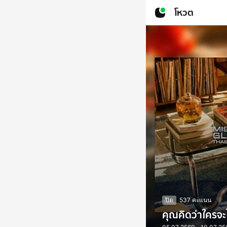
โหวต
ปิด
537 คะแนน
คุณคิดว่าใครจะ