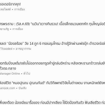
ออเดอร์จากคุก!
ไทยโพสต์
•
การเมือง
ศรพระราม : (5ส.ค.69) "เนวิน"ขวางกินรวบ! เบื้องลึกชนวนแตกหัก ทุนใหญจ่อต
สยามรัฐ
•
การเมือง
สลด! “น้องสร้อย” วัย 14 ถูก 6 ทรชนรุมโทรม อ้างรู้จักผ่านเฟซบุ๊ก ตำรวจเร่งล่
77kaoded
•
อาชญากรรม
แฉทรัมป์จนแต้ม!ขยับไม่ออกถอยกรูดคำขู่ถล่มอิหร่าน หลังเตหะรานกร้าวถล่ม
ทั่วตอ.กลาง
Manager Online
•
ทั่วไป
ส่องชีวิต "หมอปุณณ ปุณณกันต์" กับวิถีแพทย์วิจัยในต่างแดน งานหนักแต่ยัง
sanook.com
•
บันเทิง
พี่เขยเดือด น้องเมียมารื้อของ ก่อนมีปากเสียง ใช้มีดป้องกันตัว ฟันเสียชีวิต 