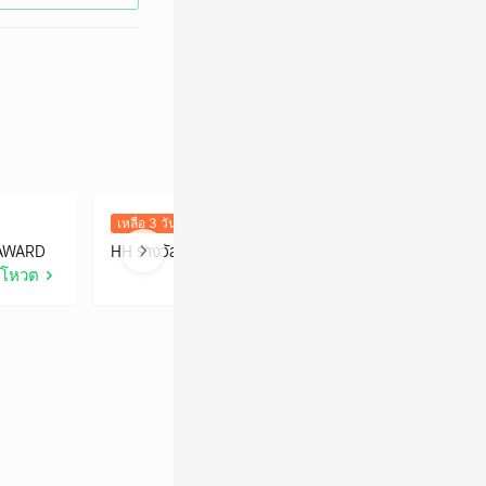
เหลือ 3 วัน
148K คะแนน
เ
 AWARD
HH รางวัล HOWE HOTTEST SERIES AWARD
H
โหวต
โหวต