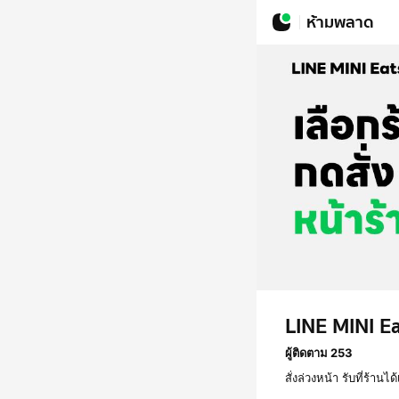
ห้ามพลาด
LINE MINI E
ผู้ติดตาม 253
สั่งล่วงหน้า รับที่ร้านได