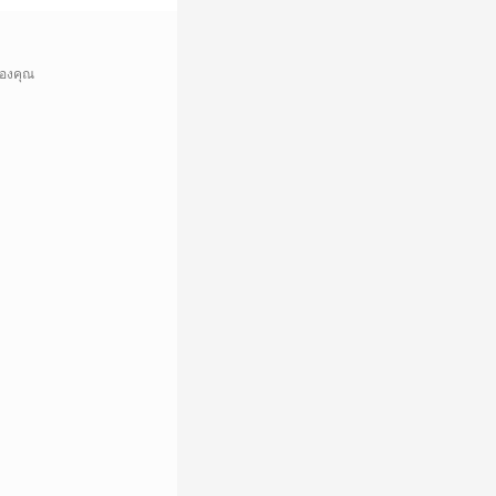
ของคุณ