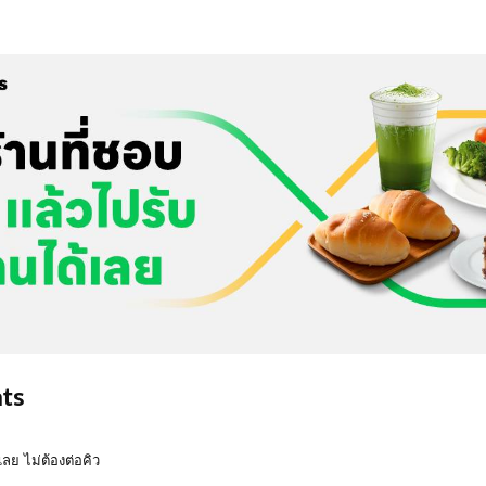
ats
้เลย ไม่ต้องต่อคิว