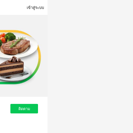
เข้าสู่ระบบ
ติดตาม