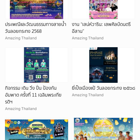
ประเพณีและวัฒนธรรมทางสายน้ำ
งาน “เสน่ห์วาริน: เสพศิลป์ดนตรี
ยกเลิก
วันลอยกระทง 2568
อีสาน”
Amazing Thailand
Amazing Thailand
กิจกรรม เดิน วิ่ง ปั่น ป้องกัน
ยี่เป็งเมืองแป้ วันลอยกระทง ๒๕๖๘
อัมพาต ครั้งที่ 11 เฉลิมพระเกีย
Amazing Thailand
รติฯ
Amazing Thailand