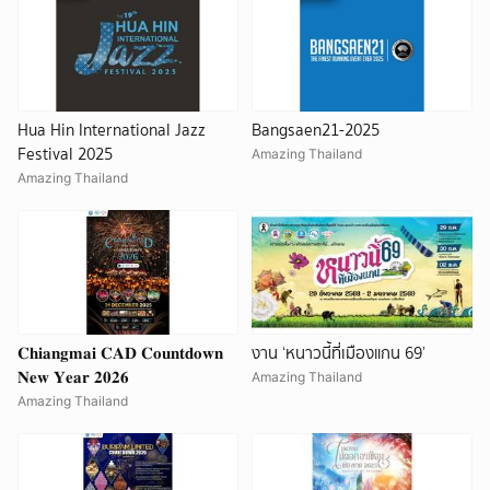
Hua Hin International Jazz
Bangsaen21-2025
Festival 2025
Amazing Thailand
Amazing Thailand
𝐂𝐡𝐢𝐚𝐧𝐠𝐦𝐚𝐢 𝐂𝐀𝐃 𝐂𝐨𝐮𝐧𝐭𝐝𝐨𝐰𝐧
งาน ‘หนาวนี้ที่เมืองแกน 69’
𝐍𝐞𝐰 𝐘𝐞𝐚𝐫 𝟐𝟎𝟐𝟔
Amazing Thailand
Amazing Thailand