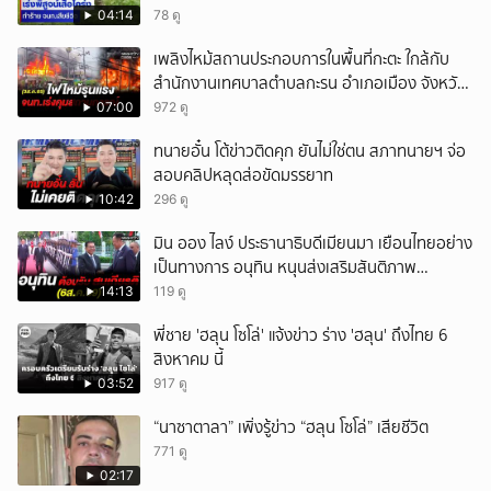
04:14
78 ดู
เพลิงไหม้สถานประกอบการในพื้นที่กะตะ ใกล้กับ
สำนักงานเทศบาลตำบลกะรน อำเภอเมือง จังหวัด
ภูเก็ต
07:00
972 ดู
ทนายอั๋น โต้ข่าวติดคุก ยันไม่ใช่ตน สภาทนายฯ จ่อ
สอบคลิปหลุดส่อขัดมรรยาท
10:42
296 ดู
มิน ออง ไลง์ ประธานาธิบดีเมียนมา เยือนไทยอย่าง
เป็นทางการ อนุทิน หนุนส่งเสริมสันติภาพ
เสถียรภาพชายแดน
14:13
119 ดู
พี่ชาย 'ฮลุน โซโล่' แจ้งข่าว ร่าง 'ฮลุน' ถึงไทย 6
สิงหาคม นี้
03:52
917 ดู
“นาซาตาลา” เพิ่งรู้ข่าว “ฮลุน โซโล่” เสียชีวิต
771 ดู
02:17