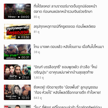
ทิ้งได้ลงคอ! ลาบราดอร์บาดเจ็บถูกปล่อยหน้า
ตลาด ก่อนคนแปลกหน้ารวมเงินช่วยรักษา
04:00
85 ดู
สรุปทุกเหตุการณ์ที่ครูแดงเจอ ก่อนโพสต์แรง
81 ดู
03:50
โทน บางแค ตอบแล้ว หลังโดนถาม เมื่อคืนไปไหนมา
38 ดู
00:31
"บิณฑ์ บรรลือฤทธิ์" ยอมพูดแล้ว ข่าวลือ "ใหม่
เจริญปุระ" เอาคุณแม่มาฝากบ้านสุขสุดท้าย
27:01
1,603 ดู
ยิ่งหดหู่! เปิดอายุจริง “น้องพั๊นซ์“ ลูกบุญธรรม
“ก้อง ห้วยไร่” หลังโพสต์ช็อกกลางดึก ทำใจหาย!
10:30
643 ดู
"โรม" ชี้พิรุธ! คดีโกงสอบล่าช้า จี้อายัดทรัพย์ก่อน