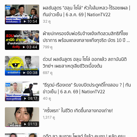
หัวเราะ
ผลชันสูตร "ฮลุน โซโล่" หัวใจล้มเหลว-ไร้รอยแผล |
ทันข่าวเย็น | 6 ส.ค. 69 | NationTV22
10:54
32 ดู
ฝ่ายปกครองจับพ่อรับจ้างแจ้งเกิดสวมสิทธิที่ไชย
ปราการ พร้อมแถลงทลายแก๊งทุจริต บัตร 10 ปี ที่
แม่สอด
03:44
799 ดู
ด่วน! ผลชันสูตร ฮลุน โซโล่ ออกแล้ว สถาบันนิติ
วิทย์ฯ เผยสาเหตุเสียชีวิตเบื้องต้น
00:38
697 ดู
"ธีรุตม์-เรืองเดช" รับจบปิดประตูคดีโกงสอบ ? | ทัน
ข่าวเย็น | 6 ส.ค. 69 | NationTV22
08:17
40 ดู
“ครั้งแรก” ในชีวิต เกิดขึ้นกลางกองถ่าย!
1,317 ดู
01:13
อดีต สว.สมชาย โพสต์ รู้แล้ว คนชง ! หลัง ครม.