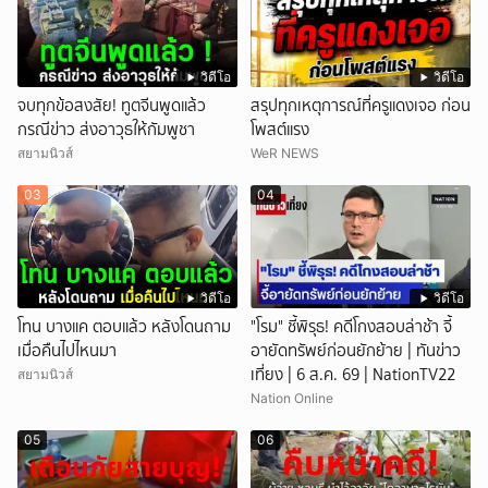
วิดีโอ
วิดีโอ
จบทุกข้อสงสัย! ทูตจีนพูดแล้ว
สรุปทุกเหตุการณ์ที่ครูแดงเจอ ก่อน
กรณีข่าว ส่งอาวุธให้กัมพูชา
โพสต์แรง
สยามนิวส์
WeR NEWS
03
04
วิดีโอ
วิดีโอ
โทน บางแค ตอบแล้ว หลังโดนถาม
"โรม" ชี้พิรุธ! คดีโกงสอบล่าช้า จี้
เมื่อคืนไปไหนมา
อายัดทรัพย์ก่อนยักย้าย | ทันข่าว
เที่ยง | 6 ส.ค. 69 | NationTV22
สยามนิวส์
Nation Online
05
06