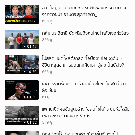
สาวใหญ่ ถาม นายกฯ จะรับผิดชอบยังไง ยายลง
จากดอยมาเอาบัตร สุดท้ายตา_
03:31
606 ดู
กลุ่ม นร.อิตาลี อัดคลิปถึงคนไทย! หลังเจอทัวร์ลง
856 ดู
01:47
ไม่สลด! เปิดโพสต์ล่าสุด “ไอ้ป๋อง” ก่อเหตุดับ 5
ชีวิต หลุดอาการนอนคุกคืนแรก รู้เลยเป็นยังไง?
10:50
665 ดู
เสกสรร เตรียมดวลเดือด ‘เมืองไทย’ ในไฟต์อำลา
สังเวียน
01:20
61 ดู
แพทย์เปิดผลชันสูตรร่าง "ฮลุน โซโล่" ระบบหัวใจล้ม
เหลว ยังไม่ตัดปมสารพิษทิ้ง
01:32
319 ดู
ก้อง ห้วยไร่ แจ้งข่าวเศร้า "น้องพั้นช์" จากไป