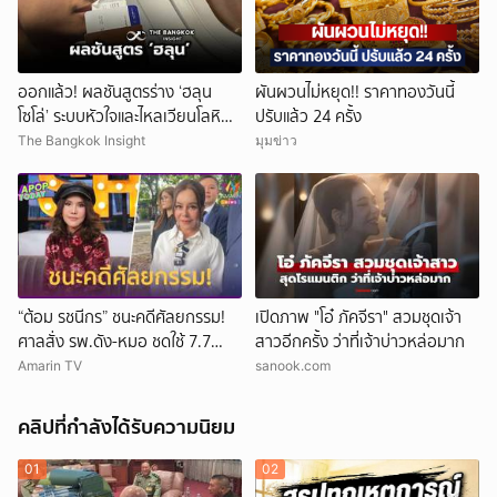
ออกแล้ว! ผลชันสูตรร่าง ‘ฮลุน
ผันผวนไม่หยุด!! ราคาทองวันนี้
โซโล่’ ระบบหัวใจและไหลเวียนโลหิต
ปรับแล้ว 24 ครั้ง
ล้มเหลว
The Bangkok Insight
มุมข่าว
“ต้อม รชนีกร” ชนะคดีศัลยกรรม!
เปิดภาพ "โอ๋ ภัคจีรา" สวมชุดเจ้า
ศาลสั่ง รพ.ดัง-หมอ ชดใช้ 7.7
สาวอีกครั้ง ว่าที่เจ้าบ่าวหล่อมาก
ล้าน
Amarin TV
sanook.com
คลิปที่กำลังได้รับความนิยม
01
02