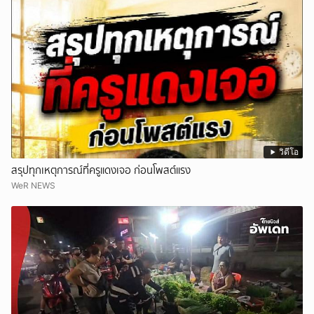
วิดีโอ
สรุปทุกเหตุการณ์ที่ครูแดงเจอ ก่อนโพสต์แรง
WeR NEWS