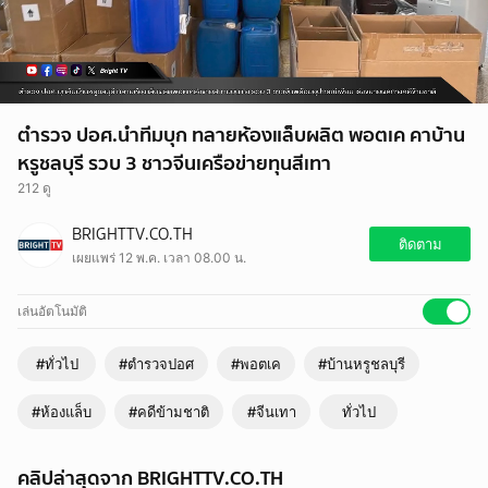
ตำรวจ ปอศ.นำทีมบุก ทลายห้องแล็บผลิต พอตเค คาบ้าน
หรูชลบุรี รวบ 3 ชาวจีนเครือข่ายทุนสีเทา
212 ดู
BRIGHTTV.CO.TH
ติดตาม
เผยแพร่ 12 พ.ค. เวลา 08.00 น.
เล่นอัตโนมัติ
#ทั่วไป
#ตำรวจปอศ
#พอตเค
#บ้านหรูชลบุรี
#ห้องแล็บ
#คดีข้ามชาติ
#จีนเทา
ทั่วไป
คลิปล่าสุดจาก BRIGHTTV.CO.TH