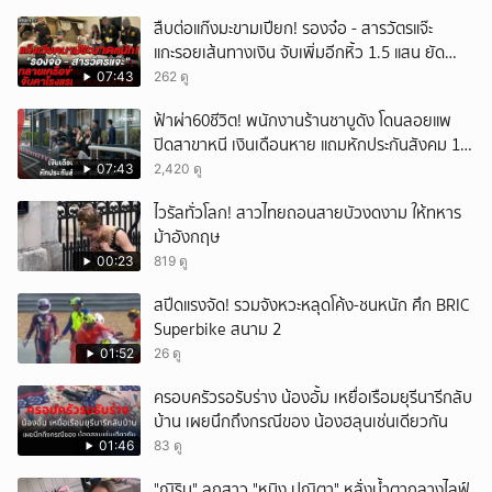
สืบต่อแก๊งมะขามเปียก! รองจ๋อ - สารวัตรแจ๊ะ
แกะรอยเส้นทางเงิน จับเพิ่มอีกหิ้ว 1.5 แสน ยัด
สินบน
07:43
262 ดู
ฟ้าผ่า60ชีวิต! พนักงานร้านชาบูดัง โดนลอยแพ
ปิดสาขาหนี เงินเดือนหาย แถมหักประกันสังคม 11
เดือนแต่ไม่ส่ง?
07:43
2,420 ดู
ไวรัลทั่วโลก! สาวไทยถอนสายบัวงดงาม ให้ทหาร
ม้าอังกฤษ
00:23
819 ดู
สปีดแรงจัด! รวมจังหวะหลุดโค้ง-ชนหนัก ศึก BRIC
Superbike สนาม 2
01:52
26 ดู
ครอบครัวรอรับร่าง น้องอั้ม เหยื่อเรือมยุรีนารีกลับ
บ้าน เผยนึกถึงกรณีของ น้องฮลุนเช่นเดียวกัน
01:46
83 ดู
"ณิริน" ลูกสาว "หนิง ปณิตา" หลั่งน้ำตากลางไลฟ์