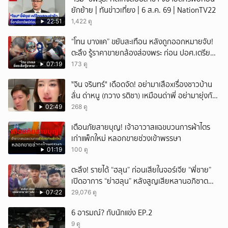
ยักย้าย | ทันข่าวเที่ยง | 6 ส.ค. 69 | NationTV22
22:51
1,422 ดู
“โทน บางแค” ขยับสะเทือน หลังถูกออกหมายจับ!
ตะลึง รู้ราคาขายกล้องส่องพระ ก่อน ปอศ.เตรียม
บุกรวบ?
07:19
173 ดู
ั่"จิน จรินทร์" เดือดจัด! อย่ามาเสือxเรื่องชาวบ้าน
ลั่น ด่าหนู (กวาง รติชา) เหมือนด่าพี่ อย่ามายุ่งกับ
คนของผม จบ!!!
02:49
268 ดู
เตือนภัยสายบุญ! เจ้าอาวาสแฉขบวนการผ้าไตร
เก่าแพ็กใหม่ หลอกขายช่วงเข้าพรรษา
01:19
100 ดู
ตะลึง! รายได้ “ฮลุน” ก่อนเสียในจอร์เจีย “พี่ชาย”
เปิดอาการ “ย่าฮลุน” หลังสูญเสียหลานอภิชาต
บุตร!
07:22
29,076 ดู
6 อารมณ์? กับนักแข่ง EP.2
9 ดู