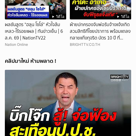
วิดีโอ
วิดีโอ
ผลชันสูตร "ฮลุน โซโล่" หัวใจล้ม
ฝ่ายปกครองจับพ่อรับจ้างแจ้งเกิด
เหลว-ไร้รอยแผล | ทันข่าวเย็น | 6
สวมสิทธิที่ไชยปราการ พร้อมแถลง
ส.ค. 69 | NationTV22
ทลายแก๊งทุจริต บัตร 10 ปี ที่
แม่สอด
Nation Online
BRIGHTTV.CO.TH
คลิปมาใหม่ ห้ามพลาด !