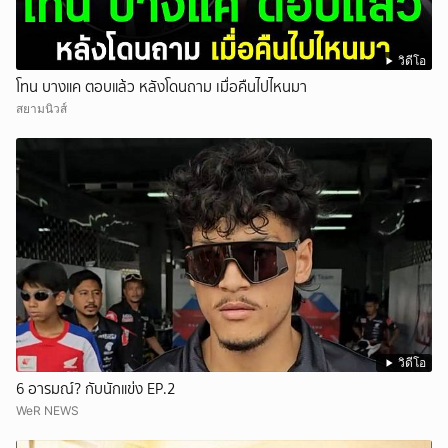
วิดีโอ
โทน บางแค ตอบแล้ว หลังโดนถาม เมื่อคืนไปไหนมา
สยามนิวส์
วิดีโอ
6 อารมณ์? กับนักแข่ง EP.2
WeR NEWS