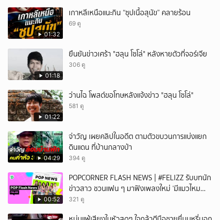
เกาหลีเหนือแนะกิน “ซุปเนื้อสุนัข” คลายร้อน
69 ดู
01:32
ยืนยันข่าวเศร้า "ฮลุน โซโล่" หลังหายตัวที่จอร์เจีย
306 ดู
01:18
ว่านไฉ โพสต์ขอโทษหลังแจ้งข่าว "ฮลุน โซโล่"
581 ดู
01:22
จ่าวัญ เผยคลิปในอดีต ตามตัวขบวนการแบ่งแยก
ดินแดน ที่บ้านกลางป่า
04:29
394 ดู
POPCORNER FLASH NEWS | #FELIZZ รับบทนัก
ข่าวสาว ชวนแฟน ๆ มาฟังเพลงใหม่ ‘มีแมวไหม
(Catch Me If You Can)’
00:52
321 ดู
หนุ่มแพ้เสียงในหัวสุดๆ ใจกล้าตีมือชายยื่นบุหรี่นอก