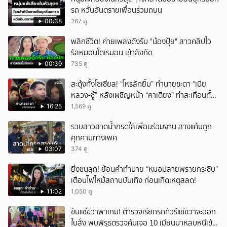
รถ หวั่นอันตรายเพื่อนร่วมถนน
00:38
267 ดู
พลิกชีวิต! ค่ายเพลงดังรับ "น้องปุ้ย" สาวคลิปไว
รัลหมอนโดเรมอน เข้าสังกัด
00:39
735 ดู
สะดุ้งทั้งโซเชียล! “โหรลักยิ้ม” ทำนายชะตา “เมีย
หลวง-ชู้” หลังเผชิญหน้า “คาเตียง” ทำสะเทือนทั้ง
ประเทศ
16:25
1,569 ดู
รวบสาวสาดน้ำกรดใส่เพื่อนร่วมงาน สางแค้นถูก
คุกคามทางเพศ
03:07
374 ดู
ยิ่งขนลุก! ย้อนคำทำนาย “หมอปลายพรายกระซิบ”
เตือนไฟไหม้สถานบันเทิง ก่อนเกิดเหตุสลด!
11:02
1,050 ดู
ขับแช่ขวาพาเกม! ตำรวจเรียกรถทัวร์แช่ขวาจะออก
ใบสั่ง พบพิรุธตรวจค้นเจอ 10 เมียนมาหลบหนีเข้า