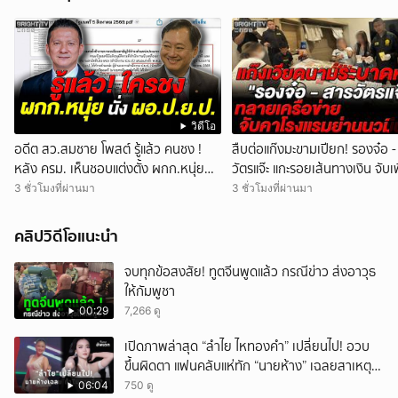
วิดีโอ
อดีต สว.สมชาย โพสต์ รู้แล้ว คนชง !
สืบต่อแก๊งมะขามเปียก! รองจ๋อ 
หลัง ครม. เห็นชอบแต่งตั้ง ผกก.หนุ่ย
วัตรแจ๊ะ แกะรอยเส้นทางเงิน จับเพ
นั่ง ผอ.สำนักงาน ป.ย.ป.
หิ้ว 1.5 แสน ยัดสินบน
3 ชั่วโมงที่ผ่านมา
3 ชั่วโมงที่ผ่านมา
คลิปวิดีโอแนะนำ
จบทุกข้อสงสัย! ทูตจีนพูดแล้ว กรณีข่าว ส่งอาวุธ
ให้กัมพูชา
00:29
7,266 ดู
เปิดภาพล่าสุด “ลำไย ไหทองคำ” เปลี่ยนไป! อวบ
ขึ้นผิดตา แฟนคลับแห่ทัก “นายห้าง” เฉลยสาเหตุ
ชัด!
06:04
750 ดู