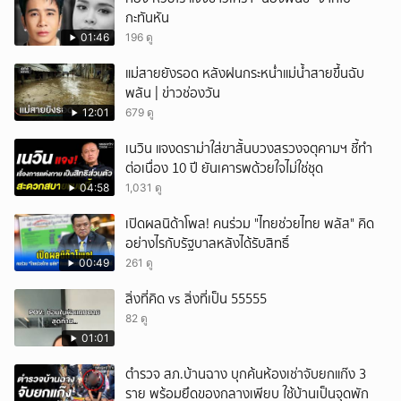
กะทันหัน
ยกเลิก
01:46
196 ดู
แม่สายยังรอด หลังฝนกระหน่ำแม่น้ำสายขึ้นฉับ
พลัน | ข่าวช่องวัน
12:01
679 ดู
เนวิน แจงดราม่าใส่ขาสั้นบวงสรวงจตุคามฯ ชี้ทำ
ต่อเนื่อง 10 ปี ยันเคารพด้วยใจไม่ใช่ชุด
04:58
1,031 ดู
เปิดผลนิด้าโพล! คนร่วม "ไทยช่วยไทย พลัส" คิด
อย่างไรกับรัฐบาลหลังได้รับสิทธิ์
00:49
261 ดู
สิ่งที่คิด vs สิ่งที่เป็น 55555
82 ดู
01:01
ตำรวจ สภ.บ้านฉาง บุกค้นห้องเช่าจับยกแก๊ง 3
ราย พร้อมยึดของกลางเพียบ ใช้บ้านเป็นจุดพัก