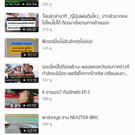
00:34
255 ดู
'โสมสุ'เล่านาที _ญี่ปุ่นแผ่นดินไหว_ น่ากลัวมากคน
ไปไหนไม่ได้ ต้องมานั่งตามทางข้างนอก
05:37
374 ดู
ฟีเจอร์นี้จะไม่ลับอีกต่อไปปปป
145 ดู
01:17
รอบนี้หนีไปท้องแล้วนะ พลอยหอหวังประกาศข่าวดี
กำลังจะมีน้อง เผยรีแอ็คจากป้าคริส เตรียมละลาย
ทรัพย์
03:16
357 ดู
6 อารมณ์? กับนักแข่ง EP.1
288 ดู
01:50
พาส่องบูธ งาน NEXZTER BRIC
290 ดู
02:15