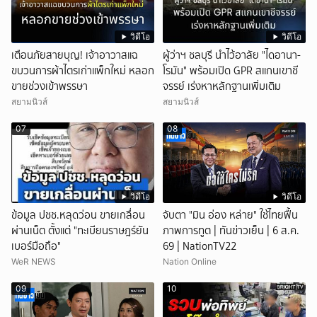
วิดีโอ
วิดีโอ
เตือนภัยสายบุญ! เจ้าอาวาสแฉ
ผู้ว่าฯ ชลบุรี นำไว้อาลัย "ไดอานา-
ขบวนการผ้าไตรเก่าแพ็กใหม่ หลอก
โรมัน" พร้อมเปิด GPR สแกนเขาชี
ขายช่วงเข้าพรรษา
จรรย์ เร่งหาหลักฐานเพิ่มเติม
สยามนิวส์
สยามนิวส์
07
08
วิดีโอ
วิดีโอ
ข้อมูล ปชช.หลุดว่อน ขายเกลื่อน
จับตา "มิน อ่อง หล่าย" ใช้ไทยฟื้น
ผ่านเน็ต ตั้งแต่ "ทะเบียนราษฎร์ยัน
ภาพการทูต | ทันข่าวเย็น | 6 ส.ค.
เบอร์มือถือ"
69 | NationTV22
WeR NEWS
Nation Online
09
10