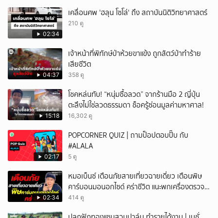
เคลื่อนศพ 'ฮลุน โซโล่' ถึง สถาบันนิติวิทยาศาสตร์
210 ดู
02:34
เจ้าหน้าที่พิทักษ์ป่าห้วยขาแข้ง ถูกสัตว์ป่าทำร้าย
เสียชีวิต
04:37
358 ดู
โชคหล่นทับ! “หนุ่มซื้อลวด” จากร้านมือ 2 ญี่ปุ่น
ตะลึงไม่ใช่ลวดธรรมดา ช็อครู้ซ่อนมูลค่ามหาศาล!
15:18
16,302 ดู
POPCORNER QUIZ | ถามป็อปตอบปั๊บ กับ
#ALALA
02:17
5 ดู
หมอเบ็นซ์ เตือนภัยสายเที่ยวฉายเดี่ยว เตือนพิษ
คาร์บอนมอนอกไซด์ คร่าชีวิต แนะพกเครื่องตรวจ
วัดติดตัว
02:34
414 ดู
ปลูกฟักทองแซมสวนปาล์ม ทำรายได้งาม | เนชั่