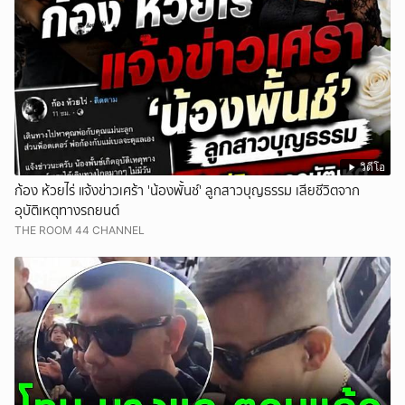
วิดีโอ
ก้อง ห้วยไร่ แจ้งข่าวเศร้า 'น้องพั้นช์' ลูกสาวบุญธรรม เสียชีวิตจาก
อุบัติเหตุทางรถยนต์
THE ROOM 44 CHANNEL