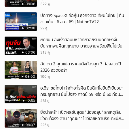
09:06
322 ดู
ปิดทาง SpaceX ถือหุ้น ธุจกิจดาวเทียมในไทย | ทัน
ข่าวเย็น | 6 ส.ค. 69 | NationTV22
02:08
22 ดู
ยศชนัน สั่งเร่งสอบมหาวิทยาลัยรับนักศึกษาจีน
ยันหากพบผิดกฎหมาย-มาตรฐานพร้อมฟันไม่เว้น
03:06
313 ดู
อัปเดต 2 คุณแม่ดาราคนดังท้องลูก 3 ท้องสวยปี
2026 อวดออร่า
03:03
100 ดู
อ.วีระ ขอโทษ! ถ้าทำอะไรผิด ยินดีแก้ไขยินดีเยียวยา
กรมอุทยาน ยันไปจริง คาดปี 59 หรือ ปี 60 ก่อน
ปิดให้พัก
12:50
461 ดู
ยิ่งน่าเศร้า! เปิดผลชันสูตร "น้องฮลุน" สาเหตุเสีย
ชีวิตแท้จริง ด้าน "คุณย่า" โชว์เลขหลานรัก-ทะเบียน
รถเคลื่อนร่าง!
09:07
225 ดู