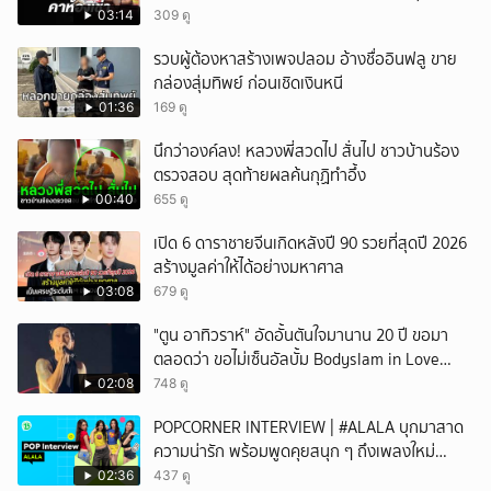
03:14
309 ดู
รวบผู้ต้องหาสร้างเพจปลอม อ้างชื่ออินฟลู ขาย
กล่องสุ่มทิพย์ ก่อนเชิดเงินหนี
01:36
169 ดู
นึกว่าองค์ลง! หลวงพี่สวดไป สั่นไป ชาวบ้านร้อง
ตรวจสอบ สุดท้ายผลค้นกุฏิทำอึ้ง
00:40
655 ดู
เปิด 6 ดาราชายจีนเกิดหลังปี 90 รวยที่สุดปี 2026
สร้างมูลค่าให้ได้อย่างมหาศาล
03:08
679 ดู
"ตูน อาทิวราห์" อัดอั้นตันใจมานาน 20 ปี ขอมา
ตลอดว่า ขอไม่เซ็นอัลบั้ม Bodyslam in Love
Vol.1-2 ที่เป็นปกผู้ชายยิ้มแฉ่งสองคน พร้อมเผย
02:08
748 ดู
เหตุผลชัดว่า ค่ายเก่านำเอามาทำเอง ทำโดยไม่
POPCORNER INTERVIEW | #ALALA บุกมาสาด
บอกอะไรทางเจ้าตัวเลย
ความน่ารัก พร้อมพูดคุยสนุก ๆ ถึงเพลงใหม่
'ON&OFF'
02:36
437 ดู