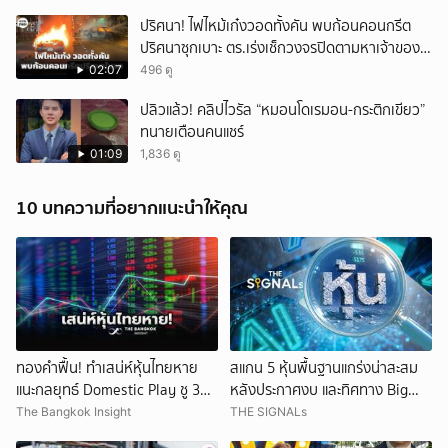
ปริศนา! ไฟไหม้เก๋งวอดทั้งคัน พบก้อนคอนกรีต
ปริศนาซุกเบาะ ตร.เร่งเช็กวงจรปิดตามหาเจ้าของ
รถ
02:07
496 ดู
ปลิวแล้ว! คลิปไวรัล “หมอนโดเรมอน-กระติกเขียว”
ทนายเตือนคนแชร์
01:09
1,836 ดู
10 บทความที่อยากแนะนำให้คุณ
ทองคำฟื้น! ทำเสน่ห์หุ้นไทยหาย
สแกน 5 หุ้นพื้นฐานแกร่งน่าสะสม
แนะกลยุทธ์ Domestic Play ชู 3
หลังประกาศงบ และทิศทาง Big
หุ้นเด่น
Tech ในเวลานี้
The Bangkok Insight
THE SIGNALs