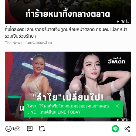
วิดีโอ
ทิ้งได้ลงคอ! ลาบราดอร์บาดเจ็บถูกปล่อยหน้าตลาด ก่อนคนแปลกหน้า
รวมเงินช่วยรักษา
ThaiNews - ไทยนิวส์ออนไลน์
โควตมุมมองของคุณผ่านคอนเทนต์นี้บน
รีโพสต์หรือโควตมุมมองของคุณผ่านคอน
LINE TODAY
เทนต์นี้บน LINE TODAY
วิดีโอ
เปิดภาพล่าสุด “ลำไย ไหทองคำ” เปลี่ยนไป! อวบขึ้นผิดตา แฟนคลับแห่
1
ทัก “นายห้าง” เฉลยสาเหตุชัด!