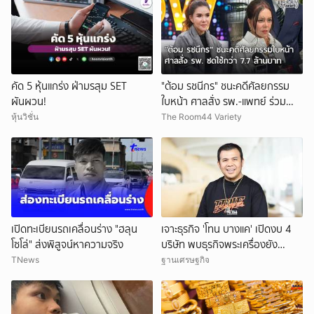
คัด 5 หุ้นแกร่ง ฝ่ามรสุม SET
"ต้อม รชนีกร" ชนะคดีศัลยกรรม
ผันผวน!
ใบหน้า ศาลสั่ง รพ.-แพทย์ ร่วม
ชดใช้กว่า 7.7 ล้านบาท
หุ้นวิชั่น
The Room44 Variety
เปิดทะเบียนรถเคลื่อนร่าง "ฮลุน
เจาะธุรกิจ 'โทน บางแค' เปิดงบ 4
โซโล่" ส่งพิสูจน์หาความจริง
บริษัท พบธุรกิจพระเครื่องยัง
ขาดทุน
TNews
ฐานเศรษฐกิจ