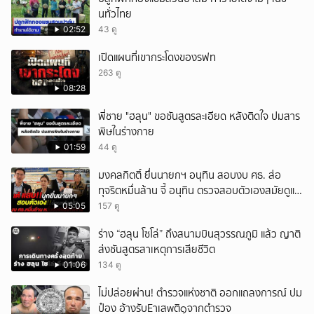
นทั่วไทย
02:52
43 ดู
เปิดแผนที่เขากระโดงของรฟท
263 ดู
08:28
พี่ชาย "ฮลุน" ขอชันสูตรละเอียด หลังติดใจ ปมสาร
พิษในร่างกาย
01:59
44 ดู
มงคลกิตติ์ ยื่นนายกฯ อนุทิน สอบงบ ศธ. ส่อ
ทุจริตหมื่นล้าน จี้ อนุทิน ตรวจสอบตัวเองสมัยดูแล
ศธ.
05:05
157 ดู
ร่าง “ฮลุน โซโล่” ถึงสนามบินสุวรรณภูมิ แล้ว ญาติ
ส่งชันสูตรสาเหตุการเสียชีวิต
01:06
134 ดู
ไม่ปล่อยผ่าน! ตำรวจแห่งชาติ ออกแถลงการณ์ ปม
ป๋อง อ้างรับEาเสwติ๑จากตำรวจ