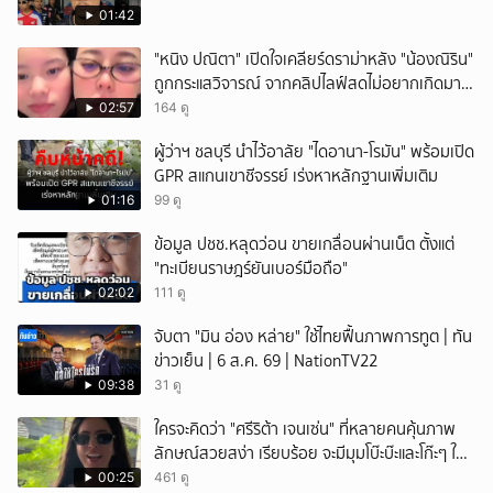
01:42
"หนิง ปณิตา" เปิดใจเคลียร์ดราม่าหลัง "น้องณิริน"
ถูกกระแสวิจารณ์ จากคลิปไลฟ์สดไม่อยากเกิดมา
หน้าเหมือนพ่อ
02:57
164 ดู
ผู้ว่าฯ ชลบุรี นำไว้อาลัย "ไดอานา-โรมัน" พร้อมเปิด
GPR สแกนเขาชีจรรย์ เร่งหาหลักฐานเพิ่มเติม
01:16
99 ดู
ข้อมูล ปชช.หลุดว่อน ขายเกลื่อนผ่านเน็ต ตั้งแต่
"ทะเบียนราษฎร์ยันเบอร์มือถือ"
02:02
111 ดู
จับตา "มิน อ่อง หล่าย" ใช้ไทยฟื้นภาพการทูต | ทัน
ข่าวเย็น | 6 ส.ค. 69 | NationTV22
09:38
31 ดู
ใครจะคิดว่า "ศรีริต้า เจนเซ่น" ที่หลายคนคุ้นภาพ
ลักษณ์สวยสง่า เรียบร้อย จะมีมุมโบ๊ะบ๊ะและโก๊ะๆ ให้
ได้อมยิ้มเหมือนกัน งานนี้ทำเอาแฟนๆ ทั้งเอ็นดูทั้ง
00:25
461 ดู