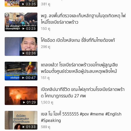
เมือง
03:35
381 ดู
พฐ. ลงพื้นที่ตรวจและเก็บหลักฐานในจุดเกิดเหตุ ไฟ
ไหม้โรงเบียร์ลาดพร้าว
02:23
150 ดู
โค้ชอ๊อต เปิดใจหลังเกม ชี้สิ่งที่ทีมไทยต้องแก้
296 ดู
02:36
แถลงแล้ว! โรงเบียร์ลาดพร้าวขอโทษผู้สูญเสีย
พร้อมตั้งศูนย์ช่วยเหลือผู้ประสบเหตุเพลิงไหม้
00:47
151 ดู
เปิดคลิปนาทีชีวิต ขณะไฟลุกท่วมโรงเบียร์ลาดพร้า
ด โศกนาฏกรรมดับ 27 ศพ
01:29
1,503 ดู
เยส โน โอเค้้้้ 5555555 #pov #meme #English
#Speaking
01:33
589 ดู