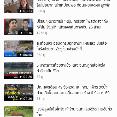
ลั่นไม่อยากหน้าเหมือนพ่อ ก่อนเผยเหตุผลสุดพีก
01:03
985 ดู
มีร้อนๆหนาวๆแน่! "หนุ่ม กรรชัย" โพสต์ตรงๆถึง
"ฟิล์ม รัฐภูมิ" หลังแจงเส้นทางเงิน 25 ล้าน!
10:16
1,768 ดู
สะเทือนใจ! อธิบดีกรมอุทยานฯ เผยแล้ว ปมเสือ
โคร่งห้วยขาแข้งจู่โจมเจ้าหน้าที่
00:45
369 ดู
5 มาตรการห้วยขาแข้ง หลัง จนท.ถูกเสือโคร่ง
ทำร้ายเสียชีวิต
04:26
52 ดู
ปภ. แจ้งเตือน 49 จังหวัด และ กทม. เฝ้าระวังน้ำ
ท่วม ดินโคลนถล่ม คลื่นลมแรง ช่วง 6-9 ส.ค. 69
04:26
581 ดู
เร่งพิสูจน์เสือโคร่ง ทำร้าย จนท.เสียชีวิต | เนชั่นทั่ว
ไทย