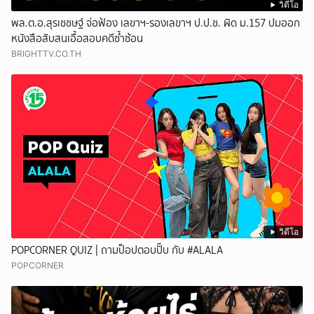
วิดีโอ
พล.ต.อ.สุรเชชษฐ์ จ่อฟ้อง เลขาฯ-รองเลขาฯ ป.ป.ช. ผิด ม.157 ปมออก
หนังสือสับสนเอื้อสอบคดีซ้ำซ้อน
BRIGHTTV.CO.TH
วิดีโอ
POPCORNER QUIZ | ถามป็อปตอบปั๊บ กับ #ALALA
POPCORNER