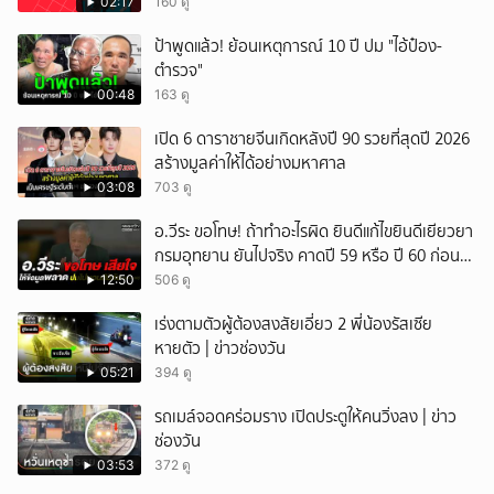
02:17
160 ดู
ยกเลิก
ป้าพูดแล้ว! ย้อนเหตุการณ์ 10 ปี ปม "ไอ้ป๋อง-
ตำรวจ"
00:48
163 ดู
เปิด 6 ดาราชายจีนเกิดหลังปี 90 รวยที่สุดปี 2026
สร้างมูลค่าให้ได้อย่างมหาศาล
03:08
703 ดู
อ.วีระ ขอโทษ! ถ้าทำอะไรผิด ยินดีแก้ไขยินดีเยียวยา
กรมอุทยาน ยันไปจริง คาดปี 59 หรือ ปี 60 ก่อน
ปิดให้พัก
12:50
506 ดู
เร่งตามตัวผู้ต้องสงสัยเอี่ยว 2 พี่น้องรัสเซีย
หายตัว | ข่าวช่องวัน
05:21
394 ดู
รถเมล์จอดคร่อมราง เปิดประตูให้คนวิ่งลง | ข่าว
ช่องวัน
03:53
372 ดู