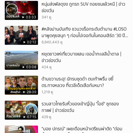
หนุ่มส่งพัสดุงง ถูกรถ SUV ถอยชนแล้วหนี | ข่าว
ช่องวัน
03:33
341 ดู
#หลังม่านบันเทิง ชวนวงร็อกระดับตำนาน #LOSO
มาพูดคุยสนุก ๆ ก่อนไปเจอกันในคอนเสิร์ต '30 ปี
LOSO นานเท่าไรก็รอ'
02:12
6,640,443 ดู
หยุดยาวแห่เที่ยวบางแสน เจอน้ำทะเลสีน้ำตาล |
ข่าวช่องวัน
03:08
424 ดู
ด้ามขวานระอุ! นักรบชุดดำ ตบเท้าพรึ่บ ขยี้
ตร.ทางหลวง ทิ้งวลีเด็ดเสือกับหมา?
28:39
1,219 ดู
รวบสาวไทยรับหิ้วของเข้าญี่ปุ่น "ไอซ์" ซุกซอง
กาแฟ | ข่าวช่องวัน
07:15
429 ดู
"บอย ปกรณ์" เผยเดือนหน้าเตรียมผ่าตัด "ต่อม