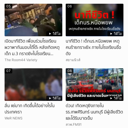
05
06
วิดีโอ
วิดีโอ
เปิดนาทีชีวิต เพื่อนร่วมโรงเรียน
นาทีชีวิต ! เด็กนร.หนีอพยพ เหตุ
ผวาพากันมอบใต้โต๊ะ หลังเกิดเหตุ
คนร้ายกราxยิx ภายในโรงเรียนชื่อ
เด็ก ม.3 กราดยิvในโรงเรียน
ดัง
เทพศิรินทร์นนท์ แบบไม่เลือกหน้า
The Room44 Variety
สยามนิวส์
เสียงปืนดังสนั่นหวั่นไหว
07
08
วิดีโอ
วิดีโอ
ลั่น แย่มาก เกิดขึ้นได้อย่างไรใน
ด่วน! เกิดเหตุยิงภายใน
ประเทศเรา
รร.เทพศิรินทร์ นนทบุรี มีผู้เสียชีวิต
และได้รับบาดเจ็บ
WeR NEWS
สวพ.FM91