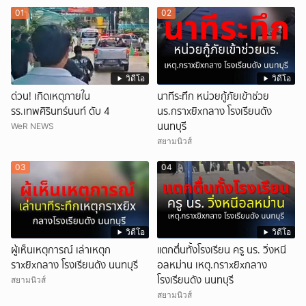
01
02
วิดีโอ
วิดีโอ
ด่วน! เกิดเหตุภายใน
นาทีระทึก หน่วยกู้ภัยเข้าช่วย
รร.เทพศิรินทร์นนท์ ดับ 4
นร.กราxยิxกลาง โรงเรียนดัง
นนทบุรี
WeR NEWS
สยามนิวส์
03
04
วิดีโอ
วิดีโอ
ผู้เห็นเหตุการณ์ เล่าเหตุก
แตกตื่นทั้งโรงเรียน ครู นร. วิ่งหนี
ราxยิxกลาง โรงเรียนดัง นนทบุรี
อลหม่าน เหตุ.กราxยิxกลาง
โรงเรียนดัง นนทบุรี
สยามนิวส์
สยามนิวส์