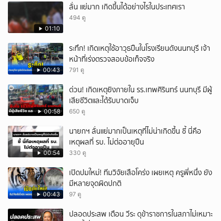
ลั่น แย่มาก เกิดขึ้นได้อย่างไรในประเทศเรา
494 ดู
01:10
ระทึก! เกิดเหตุใช้อาวุธปืuในโรงเรียนดังนนทบุรี เจ้า
หน้าที่เร่งตรวจสอบข้อเท็จจริง
00:43
791 ดู
ด่วน! เกิดเหตุยิงภายใน รร.เทพศิรินทร์ นนทบุรี มีผู้
เสียชีวิตและได้รับบาดเจ็บ
00:58
650 ดู
นายกฯ ลั่นแย่มากเป็นเหตุที่ไม่น่าเกิดขึ้น ชี้ นี่คือ
เหตุผลที่ รบ. ไม่ต่ออายุปืน
00:54
330 ดู
เปิดปมใหม่! ทีมวิจัยเสือโคร่ง เผยเหตุ ครูพี่หนึ่ง ยัง
มีหลายจุดผิดปกติ
00:43
97 ดู
ปลอดประสพ เตือน วีระ ดุข้าราชการในสภาไม่เหมาะ