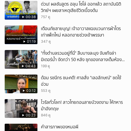
ด่วน! ผลชันสูตร ฮลุน โซโล่ ออกแล้ว สถาบันนิติ
วิทย์ฯ เผยสาเหตุเสียชีวิตเบื้องต้น
00:38
757 ดู
เตือนภัยสายบุญ! เจ้าอาวาสแฉขบวนการผ้าไตร
เก่าแพ็กใหม่ หลอกขายช่วงเข้าพรรษา
01:19
347 ดู
"ทั้งตำบลรวมอยู่ที่นี่" สืบบางละมุง จับแก๊งล่า
มิเตอร์น้ำ งัดกว่า 50 หลัง ซุกของกลางเต็มห้อง
สารภาพขายหาเงินซื้อยา จ.ชลบุรี
04:43
199 ดู
ต้อม รชนีกร ชนะคดี! ศาลสั่ง "เลอลักษณ์" ชดใช้
อ่วม
03:12
553 ดู
ไวรัลทั่วโลก! สาวไทยถอนสายบัวงดงาม ให้ทหาร
ม้าอังกฤษ
00:23
846 ดู
คำสารภาพของหมอผี