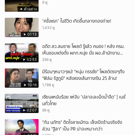
9 ดู
ตัวอย่าง
“ครั้งแรก” ในชีวิต เกิดขึ้นกลางกองถ่าย!
1,432 ดู
01:13
อดีต สว.สมชาย โพสต์ รู้แล้ว คนชง ! หลัง ครม.
เห็นชอบแต่งตั้ง ผกก.หนุ่ย นั่ง ผอ.สำนักงาน
ป.ย.ป.
02:53
256 ดู
มีร้อนๆหนาวๆแน่! "หนุ่ม กรรชัย" โพสต์ตรงๆถึง
"ฟิล์ม รัฐภูมิ" หลังแจงเส้นทางเงิน 25 ล้าน!
10:16
1,788 ดู
เซียนแหนับร้อย แห่จับ “ปลาจะละเม็ดน้ำจืด” | เนชั่
นทั่วไทย
02:07
99 ดู
"กัน นภัทร" ติดใจสายมัทฉะ เล็งเปิดร้านจริงจัง
ส่วน "ฐิสา" เป็น PR น่าจะเหมาะกว่า