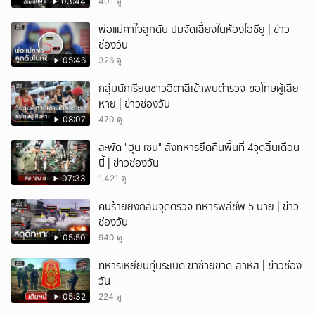
แถลง
03:44
401 ดู
พ่อแม่คาใจลูกดับ ปมจัดเลี้ยงในห้องไอซียู | ข่าว
ช่องวัน
05:46
326 ดู
กลุ่มนักเรียนชาวอิตาลีเข้าพบตำรวจ-ขอโทษผู้เสีย
หาย | ข่าวช่องวัน
08:07
470 ดู
สะพัด "ฮุน เซน" สั่งทหารยึดคืนพื้นที่ 4จุดสิ้นเดือน
นี้ | ข่าวช่องวัน
07:33
1,421 ดู
คนร้ายยิงถล่มจุดตรวจ ทหารพลีชีพ 5 นาย | ข่าว
ช่องวัน
05:50
940 ดู
ทหารเหยียบทุ่นระเบิด ขาซ้ายขาด-สาหัส | ข่าวช่อง
วัน
05:32
224 ดู