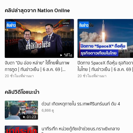
คลิปล่าสุดจาก Nation Online
วิดีโอ
จับตา "มิน อ่อง หล่าย" ใช้ไทยฟื้นภาพ
ปิดทาง SpaceX ถือหุ้น ธุจกิจด
การทูต | ทันข่าวเย็น | 6 ส.ค. 69 |
ในไทย | ทันข่าวเย็น | 6 ส.ค. 69 
NationTV22
NationTV22
20 ชั่วโมงที่ผ่านมา
20 ชั่วโมงที่ผ่านมา
คลิปวิดีโอแนะนำ
ด่วน! เกิดเหตุภายใน รร.เทพศิรินทร์นนท์ ดับ 4
6,866 ดู
01:23
นาทีระทึก หน่วยกู้ภัยเข้าช่วยนร.กราxยิxกลาง