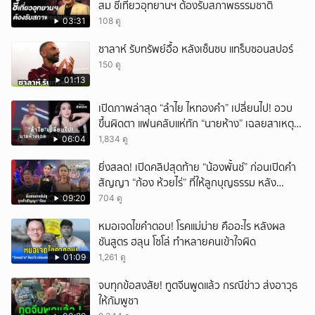
สม ชี้เที่ยวอุทยานฯ ต้องรับสภาพธรรมชาติ
03:31
108 ดู
ซาลาห์ รับทรัพย์อื้อ หลังเซ็นซบ แทร็บซอนสปอร์
150 ดู
01:13
เปิดภาพล่าสุด “ลำไย ไหทองคำ” เปลี่ยนไป! อวบ
ขึ้นผิดตา แฟนคลับแห่ทัก “นายห้าง” เฉลยสาเหตุ
ชัด!
06:04
1,834 ดู
ยิ่งสลด! เปิดคลิปสุดท้าย “น้องพั้นช์” ก่อนเปิดคำ
สัญญา “ก้อง ห้วยไร่” ที่ให้ลูกบุญธรรม หลัง
ลาโลก!
09:20
704 ดู
หมอเจดไขคำตอบ! โรคแม่ม่าย คืออะไร หลังผล
ชันสูตร ฮลุน โซโล่ ทำหลายคนเข้าใจผิด
01:09
1,261 ดู
จบทุกข้อสงสัย! ทูตจีนพูดแล้ว กรณีข่าว ส่งอาวุธ
ให้กัมพูชา