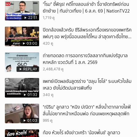
"โรม" ชี้พิรุธ! คดีโกงสอบล่าช้า จี้อายัดทรัพย์ก่อน
ยักย้าย | ทันข่าวเที่ยง | 6 ส.ค. 69 | NationTV22
22:51
1,719 ดู
ปิดกล้องแล้วครับ ซีรีส์พระเอกเรื่องแรกของแพทริค
แฟนๆ ขอ พรุ่งนี้ออนเลยได้ไหม ล่าสุดเคาะชื่อไทย
แล้ว
03:00
420 ดู
ถ่ายทอดสด การออกรางวัลสลากกินแบ่งรัฐบาล
หกหลัก งวดวันที่ 1 ส.ค. 2569
REPLAY
2,488,478 ดู
แพทย์เปิดผลชันสูตรร่าง "ฮลุน โซโล่" ระบบหัวใจล้ม
เหลว ยังไม่ตัดปมสารพิษทิ้ง
01:32
340 ดู
"ณิริน" ลูกสาว "หนิง ปณิตา" หลั่งน้ำตากลางไลฟ์
ลั่นไม่อยากหน้าเหมือนพ่อ ก่อนเผยเหตุผลสุดพีก
01:03
995 ดู
ก้อง ห้วยไร่ แจ้งข่าวเศร้า 'น้องพั้นช์' ลูกสาว