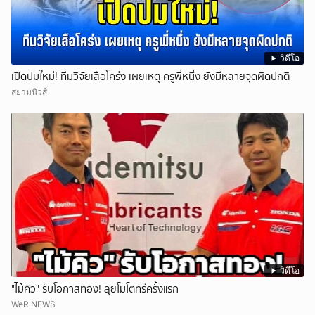
วิดีโอ
เปิดปมใหม่! ทีมวิจัยเสือโคร่ง เผยเหตุ ครูพี่หนึ่ง ยังมีหลายจุดผิดปกติ
สยามนิวส์
วิดีโอ
"ไม้คิว" รับโอกาสทอง! ลุยโมโตทรีครั้งแรก
WeR NEWS