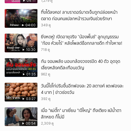
04:11
1,279 ดู
ทิ้งได้ลงคอ! ลาบราดอร์บาดเจ็บถูกปล่อยหน้า
ตลาด ก่อนคนแปลกหน้ารวมเงินช่วยรักษา
04:00
349 ดู
ยิ่งหดหู่! เปิดอายุจริง “น้องพั๊นซ์“ ลูกบุญธรรม
“ก้อง ห้วยไร่” หลังโพสต์ช็อกกลางดึก ทำใจหาย!
10:30
718 ดู
กัน จอมพลัง มอบกล้องวงจรปิด 40 ตัว อุดจุด
เสี่ยงหลังคดีสะเทือนขวัญ
01:35
962 ดู
วันนี้ไข่ไก่ปรับขึ้นอีกฟองละ 20 สตางค์ แตะฟองละ
4 บาท | ข่าวช่องวัน
03:27
392 ดู
เมื่อ "แม่ตั๊ก" มาเยี่ยม "เจ๊ใหญ่" ถึงเตียง แม้น้ำตา
สักหยด ก็ไม่มี
00:54
2,309 ดู