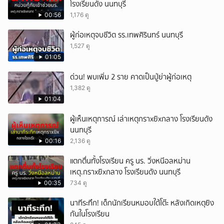
โรงเรียนดัง นนทบุรี
00:56
1,176 ดู
ผู้ก่อเหตุจบชีวิต รร.เทพศิรินทร์ นนทบุรี
1,527 ดู
01:05
ด่วน! พบเพิ่ม 2 ราย คาดเป็นปู่ย่าผู้ก่อเหตุ
1,382 ดู
01:04
ผู้เห็นเหตุการณ์ เล่าเหตุกราxยิxกลาง โรงเรียนดัง
นนทบุรี
00:16
2,136 ดู
แตกตื่นทั้งโรงเรียน ครู นร. วิ่งหนีอลหม่าน
เหตุ.กราxยิxกลาง โรงเรียนดัง นนทบุรี
00:35
734 ดู
นาทีระทึก! เด็กนักเรียนหมอบใต้โต๊ะ หลังเกิดเหตุยิง
กันในโรงเรียน