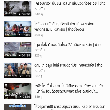
"ครอบครัว" ยืนยัน "ฮลุน" เสียชีวิตที่จอร์เจีย | ข่าว
ช่องวัน
09:36
340 ดู
ไหว้สวย แก๊งวัยรุ่นอิตาลี ป่วนเมือง ขอโทษ
พฤติกรรมไม่เหมาะสม | ข่าวช่องวัน
07:04
405 ดู
"คุมาโมโตะ" แผ่นดินไหว 7.1 เสียหายหนัก | ข่าว
ช่องวัน
07:39
225 ดู
ตามหา ฮลุน โซโล่ หายตัวที่ประเทศจอร์เจีย | ข่าว
ช่องวัน
06:11
387 ดู
เพลิงไหม้ในโรงงาน ใกล้เคียงตลาดเจ้าพระยา เจ้า
หน้าที่พร้อมด้วยรถดับเพลิง เร่งระดมฉีดน้ำ
จ.นนทบุรี
01:19
389 ดู
โค้งสุดท้าย!!! มาร่วมลุ้นว่า สเปน หรือ อาร์เจนตินา