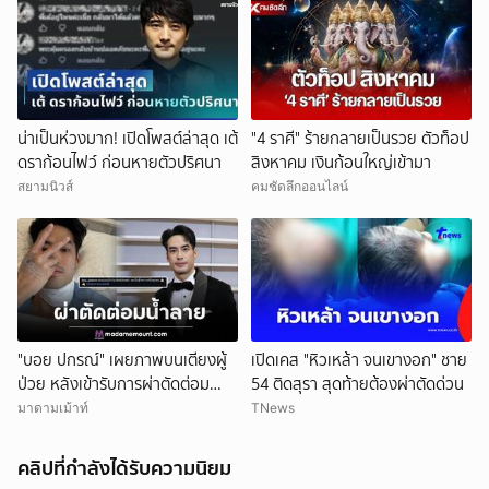
น่าเป็นห่วงมาก! เปิดโพสต์ล่าสุด เต้
"4 ราศี" ร้ายกลายเป็นรวย ตัวท็อป
ดราก้อนไฟว์ ก่อนหายตัวปริศนา
สิงหาคม เงินก้อนใหญ่เข้ามา
สยามนิวส์
คมชัดลึกออนไลน์
"บอย ปกรณ์" เผยภาพบนเตียงผู้
เปิดเคส "หิวเหล้า จนเขางอก" ชาย
ป่วย หลังเข้ารับการผ่าตัดต่อม
54 ติดสุรา สุดท้ายต้องผ่าตัดด่วน
น้ำลาย หมอสั่งพักยาว 2 อาทิตย์
มาดามเม้าท์
TNews
คลิปที่กำลังได้รับความนิยม