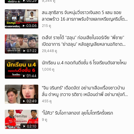
00:29
9,344 ดู
สน.สุทธิสาร จับหนุ่มวิ่งราวเงินสด 5 แสน ซอย
ลาดพร้าว 16 สารภาพรับจ้างแลกเหรียญคริปโต
ผ่านแอปฯ
03:06
215 ดู
ตะลึง! รายได้ “ฮลุน” ก่อนเสียในจอร์เจีย “พี่ชาย”
เปิดอาการ “ย่าฮลุน” หลังสูญเสียหลานอภิชาต
บุตร!
07:22
29,448 ดู
นักเรียน ม.4 กอดกันดิ่งชั้น 6 โรงเรียนดังสายไหม
1,006 ดู
01:44
ั่"จิน จรินทร์" เดือดจัด! อย่ามาเสือxเรื่องชาวบ้าน
ลั่น ด่าหนู (กวาง รติชา) เหมือนด่าพี่ อย่ามายุ่งกับ
คนของผม จบ!!!
02:49
455 ดู
"ไม้คิว" รับโอกาสทอง! ลุยโมโตทรีครั้งแรก
9 ดู
02:10