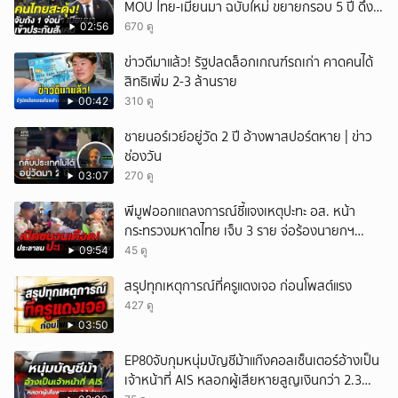
MOU ไทย-เมียนมา ฉบับใหม่ ขยายกรอบ 5 ปี ดึง
แรงงานเข้าระบบ
02:56
670 ดู
ข่าวดีมาแล้ว! รัฐปลดล็อกเกณฑ์รถเก่า คาดคนได้
สิทธิเพิ่ม 2-3 ล้านราย
00:42
310 ดู
ชายนอร์เวย์อยู่วัด 2 ปี อ้างพาสปอร์ตหาย | ข่าว
ช่องวัน
03:07
270 ดู
พีมูฟออกแถลงการณ์ชี้แจงเหตุปะทะ อส. หน้า
กระทรวงมหาดไทย เจ็บ 3 ราย จ่อร้องนายกฯ
ตรวจสอบ
09:54
45 ดู
สรุปทุกเหตุการณ์ที่ครูแดงเจอ ก่อนโพสต์แรง
427 ดู
03:50
EP80จับกุมหนุ่มบัญชีม้าแก๊งคอลเซ็นเตอร์อ้างเป็น
เจ้าหน้าที่ AIS หลอกผู้เสียหายสูญเงินกว่า 2.3