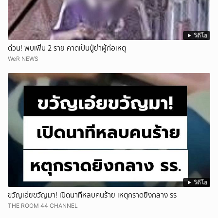
วิดีโอ
ด่วน! พบเพิ่ม 2 ราย คาดเป็นปู่ย่าผู้ก่อเหตุ
WeR NEWS
วิดีโอ
ขวัญเอ๋ยขวัญมา! เปิดนาทีหลบคนร้าย เหตุกราดยิงกลาง รร
THE ROOM 44 CHANNEL