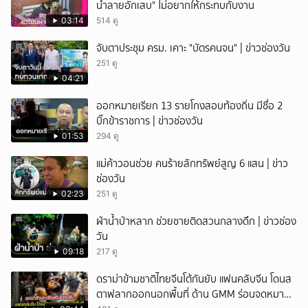
น้ำลายอักเสบ" ไม่อยากให้กระทบกับงาน
03:14
514 ดู
จับตาประชุม ครม. เคาะ "บัตรคนจน" | ข่าวช่องวัน
251 ดู
04:21
ออกหมายเรียก 13 รายโกงสอบท้องถิ่น มีชื่อ 2
บิ๊กข้าราชการ | ข่าวช่องวัน
01:53
294 ดู
แม่ค้าวอนช่วย คนร้ายลักทรัพย์สูญ 6 แสน | ข่าว
ช่องวัน
02:23
251 ดู
ฝ่าน้ำป่าหลาก ช่วยชายติดสวนกลางดึก | ข่าวช่อง
วัน
09:18
217 ดู
ดราม่าข้ามชาติไทยจีนโต้กันยับ แฟนคลับจีน โดนส
ตาฟลากออกนอกพื้นที่ ด้าน GMM ร่อนจดหมาย