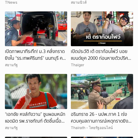
จำได้ เคยเป็นฉากหนังดัง
TNews
สยามนิวส์
เปิดภาพนาทีระทึก! ม.3 คลั่งกราด
เปิดประวัติ เต้ ดราก้อนไฟว์ บอย
ยิงใน “รร.เทพศิรินทร์” นนทบุรี ครู
แบนด์ยุค 2000 ก่อนหายตัวปริศนา
ดับ 2 บาดเจ็บกว่า 20 ราย ก่อนยิง
เกิดอะไรขึ้น
สยามรัฐ
Thaiger
ตัวเองเสียชีวิตหน้าห้องเรียน
“เอกชัย หงส์กังวาน” ซูบผอมหนัก
อรินทราช 26 - นปพ.ภาค 1 เร่ง
แอดมิต รพ.ราชทัณฑ์ ตัดชิ้นเนื้อ
ควบคุมสถานการณ์เหตุกราดยิง
หัว-กระเพาะ รอฟังผลตรวจ
โรงเรียนเทพศิรินทร์ นนทบุรี
สยามรัฐ
Thairath - ไทยรัฐออนไลน์