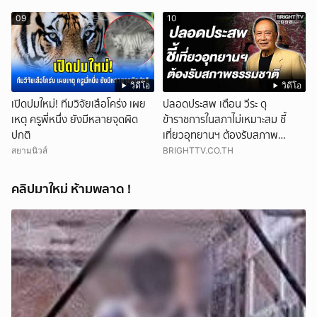
09
10
วิดีโอ
วิดีโอ
เปิดปมใหม่! ทีมวิจัยเสือโคร่ง เผย
ปลอดประสพ เตือน วีระ ดุ
เหตุ ครูพี่หนึ่ง ยังมีหลายจุดผิด
ข้าราชการในสภาไม่เหมาะสม ชี้
ปกติ
เที่ยวอุทยานฯ ต้องรับสภาพ
ธรรมชาติ
สยามนิวส์
BRIGHTTV.CO.TH
คลิปมาใหม่ ห้ามพลาด !