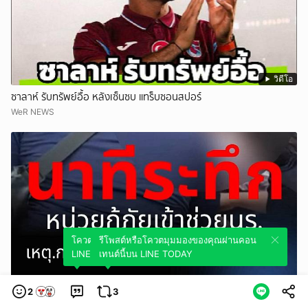
วิดีโอ
ซาลาห์ รับทรัพย์อื้อ หลังเซ็นซบ แทร็บซอนสปอร์
WeR NEWS
โควตมุมมองของคุณผ่านคอนเทนต์นี้บน
รีโพสต์หรือโควตมุมมองของคุณผ่านคอน
LINE TODAY
เทนต์นี้บน LINE TODAY
วิดีโอ
2
3
นาทีระทึก หน่วยกู้ภัยเข้าช่วยนร.กราxยิxกลาง โรงเรียนดัง นนทบุรี