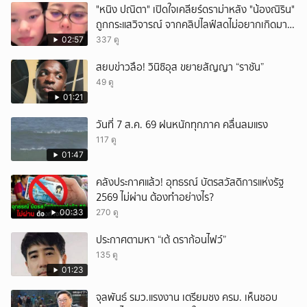
"หนิง ปณิตา" เปิดใจเคลียร์ดราม่าหลัง "น้องณิริน"
ถูกกระแสวิจารณ์ จากคลิปไลฟ์สดไม่อยากเกิดมา
หน้าเหมือนพ่อ
02:57
337 ดู
สยบข่าวลือ! วินิซิอุส ขยายสัญญา “ราชัน”
49 ดู
01:21
วันที่ 7 ส.ค. 69 ฝนหนักทุกภาค คลื่นลมแรง
117 ดู
01:47
คลังประกาศแล้ว! อุทธรณ์ บัตรสวัสดิการแห่งรัฐ
2569 ไม่ผ่าน ต้องทำอย่างไร?
00:33
270 ดู
ประกาศตามหา “เต้ ดราก้อนไฟว์”
135 ดู
01:23
จุลพันธ์ รมว.แรงงาน เตรียมชง ครม. เห็นชอบ