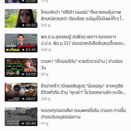
ล้านบาท
02:00
75 ดู
ใครจะคิดว่า "ศรีริต้า เจนเซ่น" ที่หลายคนคุ้นภาพ
ลักษณ์สวยสง่า เรียบร้อย จะมีมุมโบ๊ะบ๊ะและโก๊ะๆ ให้
ได้อมยิ้มเหมือนกัน งานนี้ทำเอาแฟนๆ ทั้งเอ็นดูทั้ง
00:25
562 ดู
หัวเราะ
พล.ต.อ.สุรเชชษฐ์ จ่อฟ้อง เลขาฯ-รองเลขาฯ
ป.ป.ช. ผิด ม.157 ปมออกหนังสือสับสนเอื้อสอบ
คดีซ้ำซ้อน
02:46
540 ดู
ตามหา "เด็กอเมริกัน" หายตัวจากบ้าน | ข่าวช่อง
วัน
03:09
85 ดู
ยิ่งน่าเศร้า! เปิดผลชันสูตร "น้องฮลุน" สาเหตุเสีย
ชีวิตแท้จริง ด้าน "คุณย่า" โชว์เลขหลานรัก-ทะเบียน
รถเคลื่อนร่าง!
09:07
256 ดู
รถบรรทุกจอดเสีย! ถนนพหลโยธิน ขาออก ทางขึ้น
ต่างระดับอนุสรณ์สถาน
00:49
41 ดู