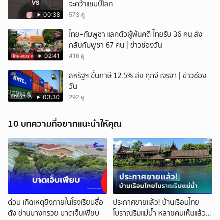
จะคว้าแชมป์โลก
00:38
573 ดู
ไทย–กัมพูชา แลกตัวผู้พ้นคดี ไทยรับ 36 คน ส่ง
กลับกัมพูชา 67 คน | ข่าวช่องวัน
02:41
416 ดู
สหรัฐฯ ขึ้นภาษี 12.5% ส่ง ศุภจี เจรจา | ข่าวช่อง
วัน
03:30
292 ดู
10 บทความที่อยากแนะนำให้คุณ
ด่วน เกิดเหตุยิงภายในโรงเรียนชื่อ
ประกาศขายแล้ว! บ้านเรือนไทย
ดัง ย่านบางกรวย บาดเจ็บเพียบ
โบราณริมแม่น้ำ หลายคนเห็นแล้ว