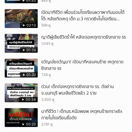
01:33
845 ดู
เปิดนาทีชีวิต เพื่อนร่วมโรงเรียนผวาพากันมอบใต้
โต๊ะ หลังเกิดเหตุ เด็ก ม.3 กราดยิvในโรงเรียน
เทพศิรินทร์นนท์ แบบไม่เลือกหน้า เสียงปืนดังสนั่น
02:13
599 ดู
หวั่นไหว
ญาติผู้เสียชีวิตร่ำไห้ หลังเจอเหตุกราดยิงกลาง รร
1,045 ดู
01:36
ขวัญเอ๋ยขวัญมา! เปิดนาทีหลบคนร้าย เหตุกราด
ยิงกลาง รร
01:32
739 ดู
ด่วน! เด็กก่อเหตุกราดยิงกลาง รร. ดังย่าน
จ.นนทบุรี พบเสียชีวิตแล้ว 2 ราย
00:34
3,930 ดู
นาทีชีวิต ! เด็กนร.หนีอพยพ เหตุคนร้ายกราxยิx
ภายในโรงเรียนชื่อดัง
00:20
2,191 ดู