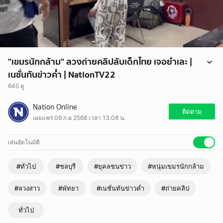
"เขมรนักกล้าม" ลวงถ่ายคลิปลับเด็กไทย เจอยำเละ |
เนชั่นทันข่าวค่ำ | NationTV22
645 ดู
หนุ่มเขมรนักกล้าม นัดสาวไทยผ่านแอปฯ ขอหลับนอน แล้วแอบถ่ายคลิปลับ
Nation Online
/ เด็กสาวจับได้ ตามกลุ่มชายฉกรรจ์รุมยำเละ / จากนั้นผู้เสียหายโผล่แจ้งถูก
ติดตาม
เผยแพร่ 09 ก.ย 2568 เวลา 13.08 น.
ล่อลวงล่วงละเมิดทางเพศ
เล่นอัตโนมัติ
#ทั่วไป
#ชลบุรี
#ยุคลชนข่าว
#หนุ่มเขมรนักกล้าม
#ลวงสาว
#พัทยา
#เนชั่นทันข่าวค่ำ
#ถ่ายคลิป
ทั่วไป