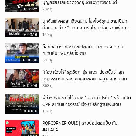
บุญธรรม เสียชีวิตจากอุบัติเหตุทางรถยนต์
01:22
282 ดู
บุกจับแก๊งคอลฯเวียดนาม โยงไอซ์ซุกมะขามเปียก
ยึดทองกว่า 40 บาท-สมาร์ทโฟน ก่อนรวบเพื่อน
ร่วมทีมหอบเงิน 1.5 แสนติดสินบนคาโรงพัก
03:16
169 ดู
ช็อกวงการ! ก้อง ปิยะ โพสต์อาลัย จอเจ จากไป
กะทันหัน แฟนคลับใจหาย
00:36
581 ดู
“ก้อง ห้วยไร่” สุดช็อก! รู้สาเหตุ “น้องพั๊นซ์“ ลูก
บุญธรรมดับ หลังเคยเสียพ่อแม่เหตุตึกสตง.ถล่ม
09:06
358 ดู
ผู้ว่าฯ ชลบุรี นำไว้อาลัย "ไดอานา-โรมัน" พร้อมเปิด
GPR สแกนเขาชีจรรย์ เร่งหาหลักฐานเพิ่มเติม
01:16
137 ดู
POPCORNER QUIZ | ถามป็อปตอบปั๊บ กับ
#ALALA