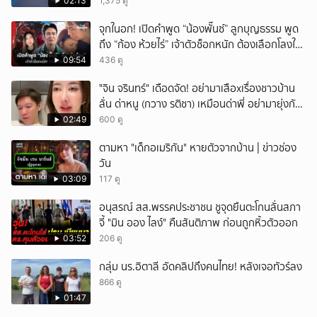
เทพศิรินทร์นนท์ แบบไม่เลือกหน้า เสียงปืนดังสนั่น
02:13
1,375 ดู
หวั่นไหว
จุกในอก! เปิดคำพูด “น้องพั๊นซ์” ลูกบุญธรรม พูด
ถึง “ก้อง ห้วยไร่” เจ้าตัวช็อกหนัก ต้องเลือกโลงให้
ลูก!
09:54
436 ดู
ั่"จิน จรินทร์" เดือดจัด! อย่ามาเสือxเรื่องชาวบ้าน
ลั่น ด่าหนู (กวาง รติชา) เหมือนด่าพี่ อย่ามายุ่งกับ
คนของผม จบ!!!
02:49
600 ดู
ตามหา "เด็กอเมริกัน" หายตัวจากบ้าน | ข่าวช่อง
วัน
03:09
117 ดู
อนุสรณ์ สส.พรรคประชาชน ชูจุดยืนตะโกนลั่นสภา
จี้ "มิน ออง ไลง์" คืนสันติภาพ ก่อนถูกหิ้วตัวออก
03:52
206 ดู
กลุ่ม นร.อิตาลี อัดคลิปถึงคนไทย! หลังเจอทัวร์ลง
866 ดู
01:47