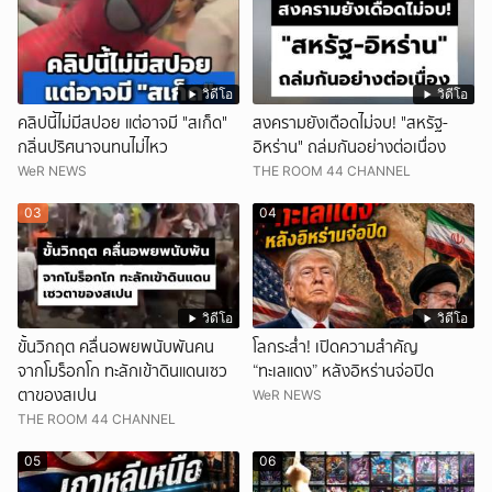
วิดีโอ
วิดีโอ
คลิปนี้ไม่มีสปอย แต่อาจมี "สเก็ด"
สงครามยังเดือดไม่จบ! "สหรัฐ-
กลิ่นปริศนาจนทนไม่ไหว
อิหร่าน" ถล่มกันอย่างต่อเนื่อง
WeR NEWS
THE ROOM 44 CHANNEL
03
04
วิดีโอ
วิดีโอ
ขั้นวิกฤต คลื่นอพยพนับพันคน
โลกระส่ำ! เปิดความสำคัญ
จากโมร็อกโก ทะลักเข้าดินแดนเซว
“ทะเลแดง” หลังอิหร่านจ่อปิด
ตาของสเปน
WeR NEWS
THE ROOM 44 CHANNEL
05
06