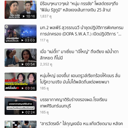
มีร้อนๆหนาวๆแน่! "หนุ่ม กรรชัย" โพสต์ตรงๆถึง
"ฟิล์ม รัฐภูมิ" หลังแจงเส้นทางเงิน 25 ล้าน!
10:16
1,837 ดู
มท.2 พลพีร์ สุวรรณฉวี นำชุดปฏิบัติการพิเศษกรม
การปกครอง (DOPA S.W.A.T.) เปิดปฏิบัติการ “บา
รมีโสธร” บุกจับผับเถื่อนอัพยา กลางเมืองแปดริ้ว
03:03
117 ดู
เปิดถึงเช้า ไร้ใบอนุญาต
เมื่อ "แม่ตั๊ก" มาเยี่ยม "เจ๊ใหญ่" ถึงเตียง แม้น้ำตา
สักหยด ก็ไม่มี
00:54
2,352 ดู
หนุ่มใหญ่ ของขึ้น! แอนดรูวส์เรียกร้องให้เขมร ลั่น
ไม่รู้ความจริง มันไม่ได้พลัดถิ่นแต่อพยพมา
03:36
185 ดู
บรรยากาศญาติรับร่างงรองผอ.โรงเรียน
เทพศิรินทร์นนทบุรี
02:24
165 ดู
"สารวัตรแจ๊ะ" ใส่กุญแจมือ หน.แก๊งเวียดนาม หลังค