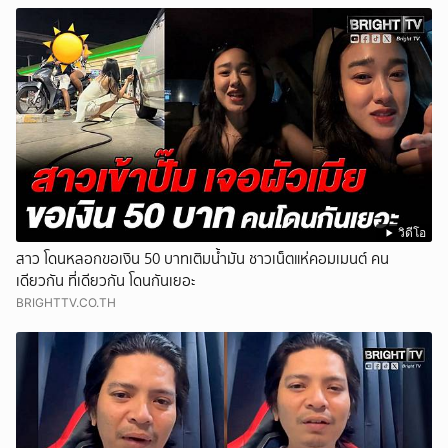
วิดีโอ
สาว โดนหลอกขอเงิน 50 บาทเติมน้ำมัน ชาวเน็ตแห่คอมเมนต์ คน
เดียวกัน ที่เดียวกัน โดนกันเยอะ
BRIGHTTV.CO.TH