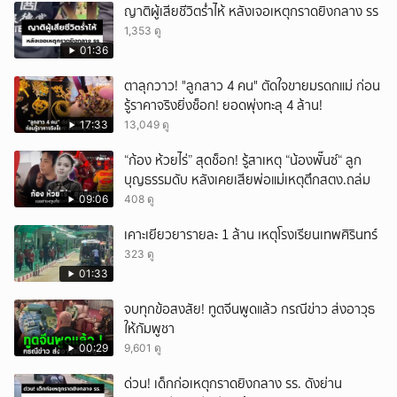
ญาติผู้เสียชีวิตร่ำไห้ หลังเจอเหตุกราดยิงกลาง รร
1,353 ดู
01:36
ตาลุกวาว! "ลูกสาว 4 คน" ตัดใจขายมรดกแม่ ก่อน
รู้ราคาจริงยิ่งช็อก! ยอดพุ่งทะลุ 4 ล้าน!
17:33
13,049 ดู
“ก้อง ห้วยไร่” สุดช็อก! รู้สาเหตุ “น้องพั๊นซ์“ ลูก
บุญธรรมดับ หลังเคยเสียพ่อแม่เหตุตึกสตง.ถล่ม
09:06
408 ดู
เคาะเยียวยารายละ 1 ล้าน เหตุโรงเรียนเทพศิรินทร์
323 ดู
01:33
จบทุกข้อสงสัย! ทูตจีนพูดแล้ว กรณีข่าว ส่งอาวุธ
ให้กัมพูชา
00:29
9,601 ดู
ด่วน! เด็กก่อเหตุกราดยิงกลาง รร. ดังย่าน