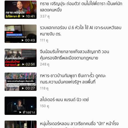
ทราย เจริญปุระ ถ่อมตัว! ตนไม่ใช่พี่ดารา เป็นแค่นัก
แสดงคนหนึ่ง
10:41
337 ดู
รวบแฮกเกอร์จบ ป.6 หัวใส ใช้ AI เจาะระบบหวังลบ
หมายจับ ตร.
00:49
111 ดู
จีนน้อมรับไทยทลายแก๊งสวมสัญชาติ วอน
คุ้มครองสิทธิ์พลเมืองตามกฎหมาย
02:56
248 ดู
ทหาร-ชาวบ้านกัมพูชา ยืนเกาะรั้ว ดูคณะ
กมธ.ความมั่นคงแห่งรัฐฯ ลงพื้นที่
00:27
118 ดู
สไปเดอร์-แมน แบรนด์ นิว เดย์
150 ดู
ตัวอย่าง
หนุ่มไรเดอร์หลอน สาวเรียกคนชื่อ "นัท" หน้าโรง