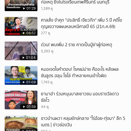
ก่อเหตุ ยิงในโรงเรียนเทพศิรินทร์ นนทบุรี
01:29
1,389 ดู
ศาลสั่ง จำคุก "ประสิทธิ์ เจียวก๊ก" เพิ่ม 5 ปี คดีไข
กุญแจวางแผนหลบหนีศาลปี 65 (21ก.ค.69)
06:52
277 ดู
ด่วน! พบเพิ่ม 2 ราย คาดเป็นปู่ย่าผู้ก่อเหตุ
5,263 ดู
01:04
หมอเจดไขคำตอบ! โรคแม่ม่าย คืออะไร หลังผล
ชันสูตร ฮลุน โซโล่ ทำหลายคนเข้าใจผิด
01:09
1,745 ดู
ยามาฮ่า ร่วมหนุนบาสเยาวชน มอบรางวัลดาว
ซัลโว
01:59
44 ดู
ชาวบ้านผวา หลุมยักษ์กลาง "ไร่อ้อย-ทุ่งนา" ลึก 5
เมตร | ข่าวช่องวัน