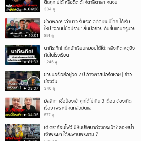
ติดคุกไม่ได้ หรือติดได้แค่ตาสีตาสา คนจน
04:28
334 ดู
ชีวิตพลิก! "อำนาจ รื่นเริง" อดีตแชมป์โลก ได้เริ่ม
ใหม่ "จอนนี่มือปราบ" ยื่นมือช่วย ดันขึ้นแท่นครูมวย
10:01
891 ดู
นาทีระทึก! เด็กนักเรียนหมอบใต้โต๊ะ หลังเกิดเหตุยิง
กันในโรงเรียน
01:33
1,246 ดู
ชายนอร์เวย์อยู่วัด 2 ปี อ้างพาสปอร์ตหาย | ข่าว
ช่องวัน
03:07
340 ดู
มัลลิกา เชื่อป๋องเข้าคุกได้ไม่เกิน 3 เดือน ต้องเกิด
เรื่อง เพราะมีคนกลัวมันแฉ
04:35
577 ดู
เต้ ดราก้อนไฟว์ มีหินปริศนาถ่วงกระเป๋า? ลอ-ยน้ำ
เจ้าพระยา ใต้สะพานพระราม 7