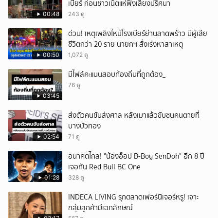
เบียร์ ก่อนชาวเน็ตแห่ฟังเสียงปริศนา
00:48
243 ดู
ด่วน! เหตุเพลิงไหม้โรงเบียร์ย่านลาดพร้าว มีผู้เสีย
ชีวิตกว่า 20 ราย นายกฯ สั่งเร่งหาสาเหตุ
00:50
1,072 ดู
มีไฟล์คะแนนสอบท้องถิ่นที่ถูกต้อง_
76 ดู
03:45
ส่งตัวคนขับส่งศาล หลังเมาแล้วขับชนคนตายที่
บางบัวทอง
02:54
71 ดู
อนาคตไกล! "น้องอ็อป B-Boy SenDoh" อีก 8 ปี
เจอกัน Red Bull BC One
01:28
328 ดู
INDECA LIVING รุกตลาดเฟอร์นิเจอร์หรู! เจาะ
กลุ่มลูกค้ามีเอกลักษณ์