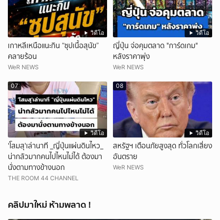
วิดีโอ
วิดีโอ
เกาหลีเหนือแนะกิน “ซุปเนื้อสุนัข”
ญี่ปุ่น จ่อคุมตลาด "การ์ดเกม"
คลายร้อน
หลังราคาพุ่ง
WeR NEWS
WeR NEWS
07
08
วิดีโอ
วิดีโอ
'โสมสุ'เล่านาที _ญี่ปุ่นแผ่นดินไหว_
สหรัฐฯ เตือนภัยสูงสุด ทั่วโลกเสี่ยง
น่ากลัวมากคนไปไหนไม่ได้ ต้องมา
อันตราย
นั่งตามทางข้างนอก
WeR NEWS
THE ROOM 44 CHANNEL
คลิปมาใหม่ ห้ามพลาด !