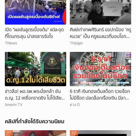
เปิด "ผลชันสูตรเบื้องต้น" แต่ละจุด
ศิษย์เก่าเทพศิรินทร์ ขอปกป้อง “ครู
ที่โดนกระสุน น่าสงสารจับใจ
หมวย” เป็น ครูแนะแนวที่มอบโอกาส
ให้เด็กเสมอ
TNews
Thaiger
ข่าวลือ! ผอ.รพ.พระนั่งเกล้า ยัน
6 ราศี เงินทองเต็มสต็อก รวยช็อก
ด.ญ. 12 เหยื่อกราดยิง ไม่ได้เสีย
ไม่มีช็อต ปลดล็อกเรื่องเงิน มีลาภ
ชีวิต
ลอยจ่อคิว
Amarin TV
ดวง D
คลิปที่กำลังได้รับความนิยม
01
02