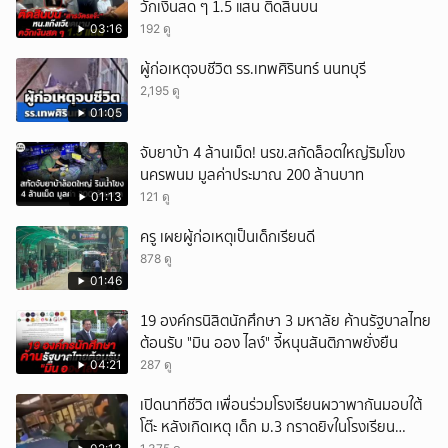
วักเงินสด ๆ 1.5 แสน ติดสินบน
03:16
192 ดู
ผู้ก่อเหตุจบชีวิต รร.เทพศิรินทร์ นนทบุรี
2,195 ดู
01:05
จับยาบ้า 4 ล้านเม็ด! นรข.สกัดล็อตใหญ่ริมโขง
นครพนม มูลค่าประมาณ 200 ล้านบาท
01:13
121 ดู
ครู เผยผู้ก่อเหตุเป็นเด็กเรียนดี
878 ดู
01:46
19 องค์กรนิสิตนักศึกษา 3 มหาลัย ค้านรัฐบาลไทย
ต้อนรับ "มิน ออง ไลง์" จี้หนุนสันติภาพยั่งยืน
04:21
287 ดู
เปิดนาทีชีวิต เพื่อนร่วมโรงเรียนผวาพากันมอบใต้
โต๊ะ หลังเกิดเหตุ เด็ก ม.3 กราดยิvในโรงเรียน