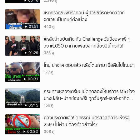
00:16
2,398 ดู
ยกเลิก
เหตุกราดยิvพารากอน ผู้ป่วยยังรักษาตัวจาก
จิตเวช-เป็นคนดีต่อเนื่อง
01:51
440 ดู
#หลังม่านบันเทิง กับ Challenge วันนี้ขอพาพี่ ๆ
วง #LOSO มาทายเพลงจากเสียงอินโทรกัน!
01:29
386 ดู
โทน บางแค ตอบแล้ว หลังโดนถาม เมื่อคืนไปไหนมา
177 ดู
00:31
กรมทางหลวงเตรียมเปิดทดลองให้บริการ M6 ช่วง
บางปะอิน–ปากช่อง ฟรี! ทุกวันศุกร์-เสาร์-อาทิตย์
เริ่มศุกร์ที่ 21 สิงหาคม 2569 นี้
05:15
156 ดู
คลังประกาศแล้ว! อุทธรณ์ บัตรสวัสดิการแห่งรัฐ
2569 ไม่ผ่าน ต้องทำอย่างไร?
00:33
308 ดู