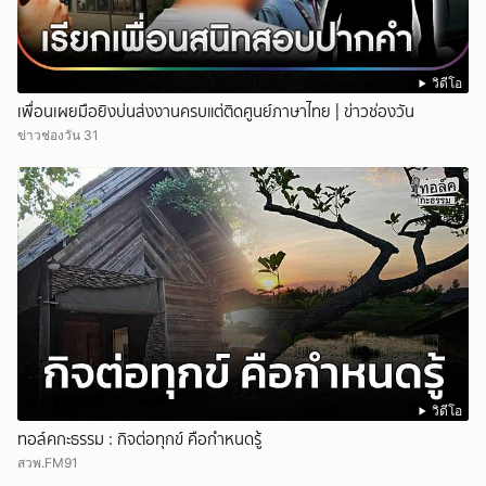
วิดีโอ
เพื่อนเผยมือยิงบ่นส่งงานครบแต่ติดศูนย์ภาษาไทย | ข่าวช่องวัน
ข่าวช่องวัน 31
วิดีโอ
ทอล์คกะธรรม : กิจต่อทุกข์ คือกำหนดรู้
สวพ.FM91