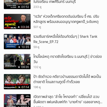
ในโรงเรียน เทพศิรินทร์ นนทบุรี
00:52
233 ดู
"เรวัช" ห่วงเด็กเครียดกดดันปมเรียน จี้ ศธ. ปรับ
หลักสูตร พร้อมเสนออนุญาตครูพกปื_ระงับเหตุ
03:36
501 ดู
รวมซีนชาร์คหนึ่งไล่ต้อนกัดนิ่มๆ | Shark Tank
Re_Scene_EP.72
10:35
59 ดู
ไทม์ไลน์เหตุ กราดยิงโรงเรียน จ.นนทบุรี | ข่าวช่อง
วัน
06:20
132 ดู
ป้า ซัดตำรวจ คดีชาวบ้านธรรมดาปิดไม่ได้ พอเป็น
ต่างชาติ โดนสถานทูตจี้ ทำเร็วเลย
07:14
196 ดู
เปิดภาพล่าสุด “ลำไย ไหทองคำ” เปลี่ยนไป! อวบ
ขึ้นผิดตา แฟนคลับแห่ทัก “นายห้าง” เฉลยสาเหตุ