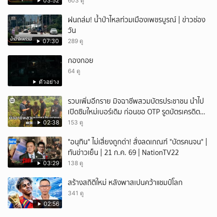
03:52
603 ดู
ฝนถล่ม! น้ำป่าไหลท่วมเมืองเพชรบูรณ์ | ข่าวช่อง
วัน
07:30
289 ดู
กองกอย
64 ดู
ตัวอย่าง
รวบเพิ่มอีกราย มิจฉาชีพสวมบัตรประชาชน นำไป
เปิดซิมใหม่เบอร์เดิม ก่อนขอ OTP รูดบัตรเครดิตผู้
เสียหาย
02:38
153 ดู
"อนุทิน" ไม่เสี่ยงถูกด่า! สั่งลดเกณฑ์ "บัตรคนจน" |
ทันข่าวเย็น | 21 ก.ค. 69 | NationTV22
03:29
138 ดู
สร้างสถิติใหม่ หลังพาสเปนคว้าแชมป์โลก
341 ดู
02:56