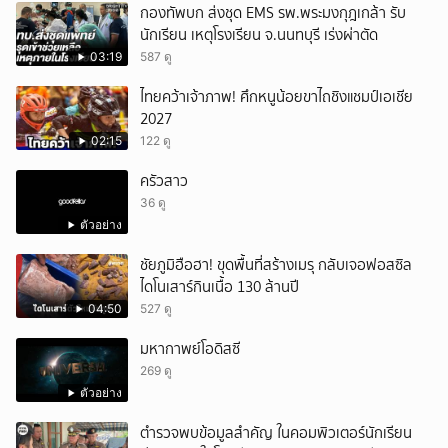
กองทัพบก ส่งชุด EMS รพ.พระมงกุฎเกล้า รับ
นักเรียน เหตุโรงเรียน จ.นนทบุรี เร่งผ่าตัด
03:19
587 ดู
ไทยคว้าเจ้าภาพ! ศึกหนูน้อยขาไถชิงแชมป์เอเชีย
2027
02:15
122 ดู
ครัวสาว
36 ดู
ตัวอย่าง
ชัยภูมิฮือฮา! ขุดพื้นที่สร้างเมรุ กลับเจอฟอสซิล
ไดโนเสาร์กินเนื้อ 130 ล้านปี
04:50
527 ดู
มหากาพย์โอดิสซี
269 ดู
ตัวอย่าง
ตำรวจพบข้อมูลสำคัญ ในคอมพิวเตอร์นักเรียน