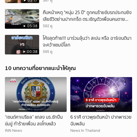
03:17
567 ดู
คืบหน้าเหตุ "หนุ่ม 25 ปี" ถูกคนร้ายขับรถประกบยิง
เสียชีวิตย่านปากเกร็ด ตร.เชิญตัวเพื่อนคนตาย
สอบปากคำ
05:38
592 ดู
โค้งสุดท้าย!!! มาร่วมลุ้นว่า สเปน หรือ อาร์เจนตินา
จะคว้าแชมป์โลก
00:38
595 ดู
10 บทความที่อยากแนะนำให้คุณ
“เซนต์คาเบรียล” แถลง นร.ชักปืน
6 ราศี ดาวพุธเดินหน้า ปากพารวย
ข่มขู่ ทำร้ายเพื่อน ลงโทษแล้ว
ฉับพลัน
INN News
News In Thailand