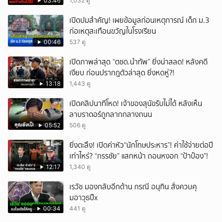
03:46
1,032 ดู
เปิดปมสำคัญ! เผยข้อมูลก่อนเหตุการณ์ เด็ก ม.3
ก่อเหตุสะเทือนขวัญในโรงเรียน
00:46
537 ดู
เปิดภาพล่าสุด “ตชด.นำทัพ” ยิ่งน่าสลด! หลังคดี
เงียบ ก่อนปรากฎตัวล่าสุด ยิ่งหดหู่?!
13:18
1,443 ดู
เปิดคลิปนาทีโหด! เจ้าของสุนัขรับไม่ได้ หลังเห็น
ลาบราดอร์ถูกลากกลางถนน
05:52
506 ดู
ยิ่งตะลึง! เปิดค่าหัว“นักโทษประหาร”! ค่าใช้จ่ายต่อปี
เท่าไหร่? “กรรชัย” แสกหน้า ถอนหงอก “ป้าป๋อง”!
12:17
1,340 ดู
เรวัช มองกลับอีกด้าน กรณี อนุทิน สั่งควบคุ
มอาวุธปืx
00:34
441 ดู