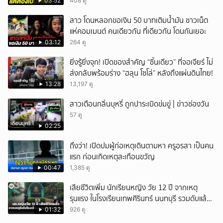
03:52
408 ดู
สาว โดนหลอกขอเงิน 50 บาทเติมน้ำมัน ชาวเน็ต
แห่คอมเมนต์ คนเดียวกัน ที่เดียวกัน โดนกันเยอะ
03:12
264 ดู
ยิ่งรู้ยิ่งจุก! เปิดของสำคัญ “ชิ้นเดียว” ที่จอเจียร์ ไม่
ส่งกลับพร้อมร่าง “ฮลุน โซโล่” หลังถึงแผ่นดินไทย!
13:28
13,197 ดู
สาวเตือนกลิ่นบุหรี่ ถูกปาระเบิดข่มขู่ | ข่าวช่องวัน
57 ดู
02:25
ถึงว่า! เปิดปมผู้ก่อเหตุเดินตามหา ครูอรสา เป็นคน
แรก ก่อนเกิดเหตุสะเทือนขวัญ
00:47
1,385 ดู
เสียชีวิตเพิ่ม นักเรียนหญิง วัย 12 ปี จากเหตุ
รุนแรง ในโรงเรียนเทพศิรินทร์ นนทบุรี รวมดับแล้ว
9 ราย
01:32
926 ดู