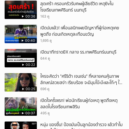
สุดเศร้า ครอบครัวรับศwผู้เสียชีวิต เหตุยิvใน
โรงเรียนเทพศิรินทร์ นนทบุรี
00:36
163 ดู
เปิดปมแล้ว! เพื่อนสนิทเผยปัญหาที่ผู้ก่อเหตุเคย
พูดถึง ก่อนเกิดเหตุสะเทือนขวัญ
00:40
1,695 ดู
เปิดนาทีกราดยิX กลาง รร.เทพศิรินทร์นนทบุรี
644 ดู
00:22
ใครจะคิดว่า "ศรีริต้า เจนเซ่น" ที่หลายคนคุ้นภาพ
ลักษณ์สวยสง่า เรียบร้อย จะมีมุมโบ๊ะบ๊ะและโก๊ะๆ ให้
ได้อมยิ้มเหมือนกัน งานนี้ทำเอาแฟนๆ ทั้งเอ็นดูทั้ง
00:25
696 ดู
หัวเราะ
เปิดใจครั้งแรก! พ่อนักเรียนผู้ก่อเหตุ พูดถึงเหตุ
สลดในโรงเรียนเทพสิริน
00:37
495 ดู
หนุ่ม ของขึ้น! ป๋องมันเป็นลูกน้องตำรวจ แล้วทำไม