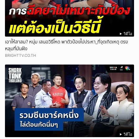
วิดีโอ
เอาให้สาสม? หนุ่ม เสนอวิธีโหด พาตัวป๋องไปประหา_ที่จุดเกิดเหตุ ตรง
หลุมที่มันฝัง
BRIGHTTV.CO.TH
วิดีโอ