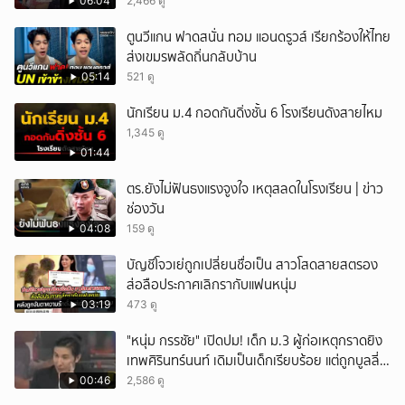
ชัด!
06:04
2,466 ดู
ตูนวีแกน ฟาดสนั่น ทอม แอนดรูวส์ เรียกร้องให้ไทย
ส่งเขมรพลัดถิ่นกลับบ้าน
05:14
521 ดู
นักเรียน ม.4 กอดกันดิ่งชั้น 6 โรงเรียนดังสายไหม
1,345 ดู
01:44
ตร.ยังไม่ฟันธงแรงจูงใจ เหตุสลดในโรงเรียน | ข่าว
ช่องวัน
04:08
159 ดู
บัญชีโจวเย่ถูกเปลี่ยนชื่อเป็น สาวโสดสายสตรอง
ส่อลือประกาศเลิกรากับแฟนหนุ่ม
03:19
473 ดู
"หนุ่ม กรรชัย" เปิดปม! เด็ก ม.3 ผู้ก่อเหตุกราดยิง
เทพศิรินทร์นนท์ เดิมเป็นเด็กเรียบร้อย แต่ถูกบูลลี่
หนัก คาดแรงกดดันสะสมกลายเป็นแรงแค้น จนก่อ
00:46
2,586 ดู
เหตุสลด