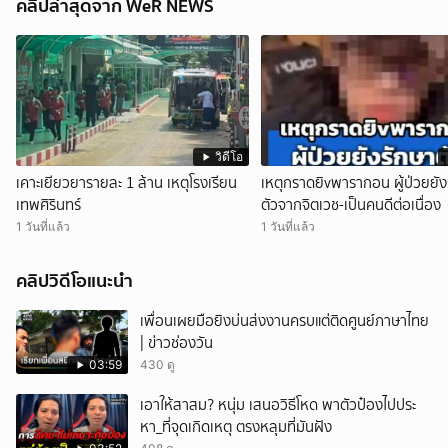
คลิปล่าสุดจาก WeR NEWS
วิดีโอ
เคาะเยียวยารายละ 1 ล้าน เหตุโรงเรียน
เหตุกราดยิvพารากอน ผู้ป่วยยัง
เทพศิรินทร์
ตัวจากจิตเวช-เป็นคนดีต่อเนื่อง
1 วันที่แล้ว
1 วันที่แล้ว
คลิปวิดีโอแนะนำ
เพื่อนเผยมือยิงบ่นส่งงานครบแต่ติดศูนย์ภาษาไทย
| ข่าวช่องวัน
03:59
430 ดู
เอาให้สาสม? หนุ่ม เสนอวิธีโหด พาตัวป๋องไปประ
หา_ที่จุดเกิดเหตุ ตรงหลุมที่มันฝัง