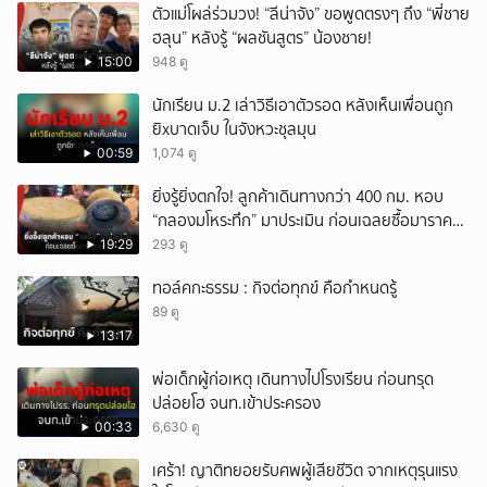
ตัวแม่โผล่ร่วมวง! “ลีน่าจัง” ขอพูดตรงๆ ถึง “พี่ชาย
ฮลุน” หลังรู้ “ผลชันสูตร” น้องชาย!
15:00
948 ดู
นักเรียน ม.2 เล่าวิธีเอาตัวรอด หลังเห็นเพื่อนถูก
ยิxบาดเจ็บ ในจังหวะชุลมุน
00:59
1,074 ดู
ยิ่งรู้ยิ่งตกใจ! ลูกค้าเดินทางกว่า 400 กม. หอบ
“กลองมโหระทึก” มาประเมิน ก่อนเฉลยซื้อมาราคา
เท่าไหร่?
19:29
293 ดู
ทอล์คกะธรรม : กิจต่อทุกข์ คือกำหนดรู้
89 ดู
13:17
พ่อเด็กผู้ก่อเหตุ เดินทางไปโรงเรียน ก่อนทรุด
ปล่อยโฮ จนท.เข้าประครอง
00:33
6,630 ดู
เศร้า! ญาติทยอยรับศพผู้เสียชีวิต จากเหตุรุนแรง