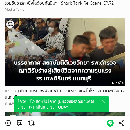
รวมซีนชาร์คหนึ่งไล่ต้อนกัดนิ่มๆ | Shark Tank Re_Scene_EP.72
Media Tank
วิดีโอ
เศร้า! ญาติทยอยรับศพผู้เสียชีวิต จากเหตุรุนแรงในโรงเรียน เทพศิรินทร์
นนทบุรี
โควตมุมมองของคุณผ่านคอนเทนต์นี้บน
รีโพสต์หรือโควตมุมมองของคุณผ่านคอน
สวพ.FM91
LINE TODAY
เทนต์นี้บน LINE TODAY