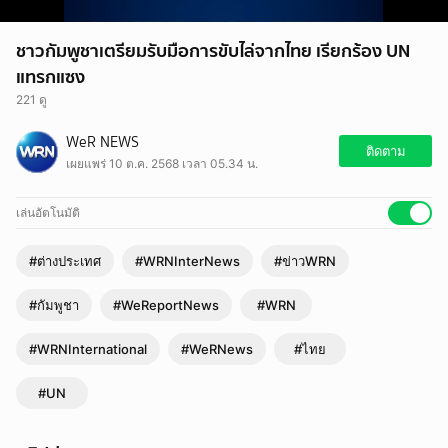
ชาวกัมพูชาเตรียมรับมือการขับไล่จากไทย เรียกร้อง UN
แทรกแซง
221 ดู
WeR NEWS
ติดตาม
เผยแพร่ 10 ต.ค. 2568 เวลา 05.34 น.
เล่นอัตโนมัติ
#ต่างประเทศ
#WRNInterNews
#ข่าวWRN
#กัมพูชา
#WeReportNews
#WRN
#WRNInternational
#WeRNews
#ไทย
#UN