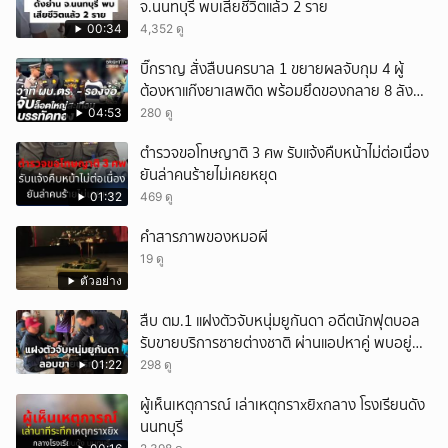
จ.นนทบุรี พบเสียชีวิตแล้ว 2 ราย
00:34
4,352 ดู
บิ๊กราญ สั่งสืบนครบาล 1 ขยายผลจับกุม 4 ผู้
ต้องหาแก๊งยาเสพติด พร้อมยึดของกลาย 8 ลัง
ส่งผ่านขนส่งเอกชนเข้า กทม.
04:53
280 ดู
ตำรวจขอโทษญาติ 3 ศw รับแจ้งคืบหน้าไม่ต่อเนื่อง
ยันล่าคนร้ายไม่เคยหยุด
01:32
469 ดู
คำสารภาพของหมอผี
19 ดู
ตัวอย่าง
สืบ ตม.1 แฝงตัวจับหนุ่มยูกันดา อดีตนักฟุตบอล
รับขายบริการชายต่างชาติ ผ่านแอปหาคู่ พบอยู่
เกินกำหนดอนุญาต
01:22
298 ดู
ผู้เห็นเหตุการณ์ เล่าเหตุกราxยิxกลาง โรงเรียนดัง
นนทบุรี