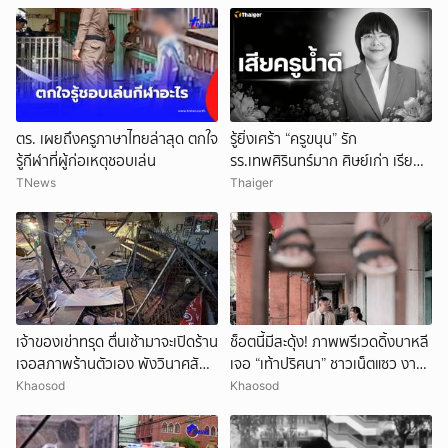
ตร. เผยถึงครูภาษาไทยล่าสุด ตกใจ
รู้ยิ่งเศร้า “ครูขนุน” รัก
รู้กีฬาที่ผู้ก่อเหตุชอบเล่น
รร.เทพศิรินทร์มาก ศิษย์เก่า เรียน
จบกลับมาเป็นครู
TNews
Thaiger
เจ้าของเข่าทรุด ตื่นเช้ามาจะเปิดร้าน
ช็อตนี้มีสะดุ้ง! ภาพพรีเวดดิ้งบาหลี
เจอสภาพร้านตัวเอง พังวินาศสัน
เจอ “เท้าปริศนา” ชาวเน็ตแซว งาน
ตะโร เสียหายนับล้าน
แต่งหรือหนังผี
Khaosod
Khaosod