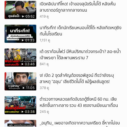
เปิดคลิปนาทีโหด! เจ้าของสุนัขรับไม่ได้ หลังเห็น
ลาบราดอร์ถูกลากกลางถนน
05:52
419 ดู
นาทีระทึก! เด็กนักเรียนหมอบใต้โต๊ะ หลังเกิดเหตุยิง
กันในโรงเรียน
01:33
1,151 ดู
เต้ ดราก้อนไฟว์ มีหินปริศนาถ่วงกระเป๋า? ลอ-ยน้ำ
เจ้าพระยา ใต้สะพานพระราม 7
03:46
841 ดู
ึ้ง! เปิด 2 จุดสำคัญต้องรอพิสูจน์ ถึงว่ายังระบุ
สาเหตุ “ฮลุน” เสียชีวิตไม่ได้ แม้รู้ผลชันสูตร!
11:05
378 ดู
ตำรวจทางหลวงสกัดจับรถตู้ซิ่งหนี 60 กม. เสีย
หลักขึ้นเกาะกลาง รวบ 43 แรงงานเมียนมาเถื่อน
03:38
245 ดู
_อนุทิน_ เผยอาจเกิดจากความเครียด ชี้หากไม่จบ