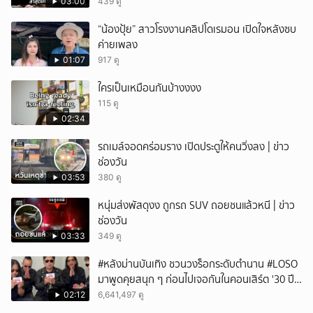
แล้ว
03:00
439 ดู
“น้องปุ้ย” สาวโรงงานคลิปโดเรมอน เปิดใจหลังซบ
ค่ายเพลง
01:07
917 ดู
ใครเป็นเหมือนกันบ้างงงง
115 ดู
02:34
รถเมล์จอดคร่อมราง เปิดประตูให้คนวิ่งลง | ข่าว
ช่องวัน
03:53
380 ดู
หนุ่มส่งพัสดุงง ถูกรถ SUV ถอยชนแล้วหนี | ข่าว
ช่องวัน
03:33
349 ดู
#หลังม่านบันเทิง ชวนวงร็อกระดับตำนาน #LOSO
มาพูดคุยสนุก ๆ ก่อนไปเจอกันในคอนเสิร์ต '30 ปี
LOSO นานเท่าไรก็รอ'
02:12
6,641,497 ดู