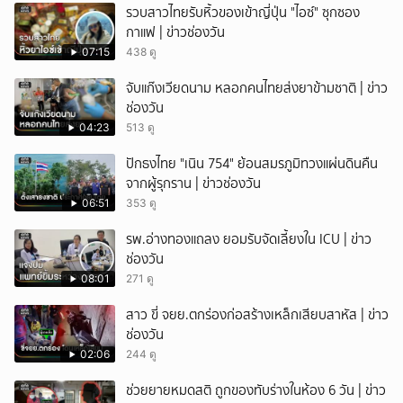
รวบสาวไทยรับหิ้วของเข้าญี่ปุ่น "ไอซ์" ซุกซอง
กาแฟ | ข่าวช่องวัน
07:15
438 ดู
จับแก๊งเวียดนาม หลอกคนไทยส่งยาข้ามชาติ | ข่าว
ช่องวัน
04:23
513 ดู
ปักธงไทย "เนิน 754" ย้อนสมรภูมิทวงแผ่นดินคืน
จากผู้รุกราน | ข่าวช่องวัน
06:51
353 ดู
รพ.อ่างทองแถลง ยอมรับจัดเลี้ยงใน ICU | ข่าว
ช่องวัน
08:01
271 ดู
สาว ขี่ จยย.ตกร่องก่อสร้างเหล็กเสียบสาหัส | ข่าว
ช่องวัน
02:06
244 ดู
ช่วยยายหมดสติ ถูกของทับร่างในห้อง 6 วัน | ข่าว