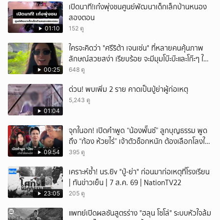
เปิดนาที!เก๋งพุ่งชนศูนย์พัฒนาเด็กเล็กบ้านหนอง
สองตอน
01:10
152 ดู
ใครจะคิดว่า "ศรีริต้า เจนเซ่น" ที่หลายคนคุ้นภาพ
ลักษณ์สวยสง่า เรียบร้อย จะมีมุมโบ๊ะบ๊ะและโก๊ะๆ ให้
ได้อมยิ้มเหมือนกัน งานนี้ทำเอาแฟนๆ ทั้งเอ็นดูทั้ง
00:25
648 ดู
หัวเราะ
ด่วน! พบเพิ่ม 2 ราย คาดเป็นปู่ย่าผู้ก่อเหตุ
5,243 ดู
01:04
จุกในอก! เปิดคำพูด “น้องพั๊นซ์” ลูกบุญธรรม พูด
ถึง “ก้อง ห้วยไร่” เจ้าตัวช็อกหนัก ต้องเลือกโลงให้
ลูก!
09:54
395 ดู
เคราะห์ซ้ำ! นร.ยิv "ปู่-ย่า" ก่อนมาก่อเหตุที่โรงเรียน
| ทันข่าวเย็น | 7 ส.ค. 69 | NationTV22
23:05
205 ดู
แพทย์เปิดผลชันสูตรร่าง "ฮลุน โซโล่" ระบบหัวใจล้ม