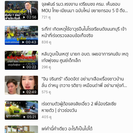
จุลพันธ์ รมว.แรงงาน เตรียมชง ครม. เห็นชอบ
MOU ไทย-เมียนมา ฉบับใหม่ ขยายกรอบ 5 ปี ดึง
แรงงานเข้าระบบ
02:56
721 ดู
ระทึก! เกิดเหตุใช้อาวุธปืuในโรงเรียนดังนนทบุรี เจ้า
หน้าที่เร่งตรวจสอบข้อเท็จจริง
00:43
836 ดู
หลับวูบเป็นเหตุ! นายก อบต. เผยอาการคนขับ เหตุ
เก๋งพุ่งชน ศูนย์เด็กเล็ก
00:22
296 ดู
ั่"จิน จรินทร์" เดือดจัด! อย่ามาเสือxเรื่องชาวบ้าน
ลั่น ด่าหนู (กวาง รติชา) เหมือนด่าพี่ อย่ามายุ่งกับ
คนของผม จบ!!!
02:49
575 ดู
เร่งตามตัวผู้ต้องสงสัยเอี่ยว 2 พี่น้องรัสเซีย
หายตัว | ข่าวช่องวัน
05:21
405 ดู
แค่คำนี้คำเดียว อะไรก็เป็นไปได้