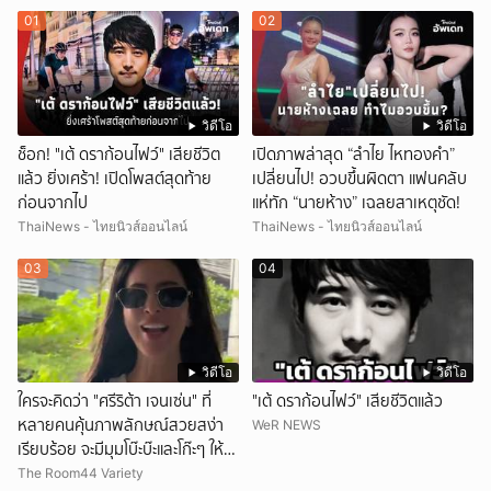
01
02
วิดีโอ
วิดีโอ
ช็อก! "เต้ ดราก้อนไฟว์" เสียชีวิต
เปิดภาพล่าสุด “ลำไย ไหทองคำ”
แล้ว ยิ่งเศร้า! เปิดโพสต์สุดท้าย
เปลี่ยนไป! อวบขึ้นผิดตา แฟนคลับ
ก่อนจากไป
แห่ทัก “นายห้าง” เฉลยสาเหตุชัด!
ThaiNews - ไทยนิวส์ออนไลน์
ThaiNews - ไทยนิวส์ออนไลน์
03
04
วิดีโอ
วิดีโอ
ใครจะคิดว่า "ศรีริต้า เจนเซ่น" ที่
"เต้ ดราก้อนไฟว์" เสียชีวิตแล้ว
หลายคนคุ้นภาพลักษณ์สวยสง่า
WeR NEWS
เรียบร้อย จะมีมุมโบ๊ะบ๊ะและโก๊ะๆ ให้ได้
อมยิ้มเหมือนกัน งานนี้ทำเอาแฟนๆ
The Room44 Variety