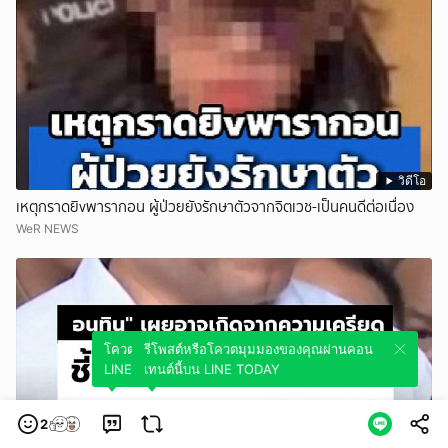
วิดีโอ
เหตุกราดยิvพารากอน ผู้ป่วยยังรักษาตัวจากจิตเวช-เป็นคนดีต่อเนื่อง
WeR NEWS
โควตมุมมองของคุณผ่านคอนเทนต์นี้บน
รีโพสต์หรือโควตมุมมองของคุณผ่านคอน
LINE TODAY
เทนต์นี้บน LINE TODAY
2