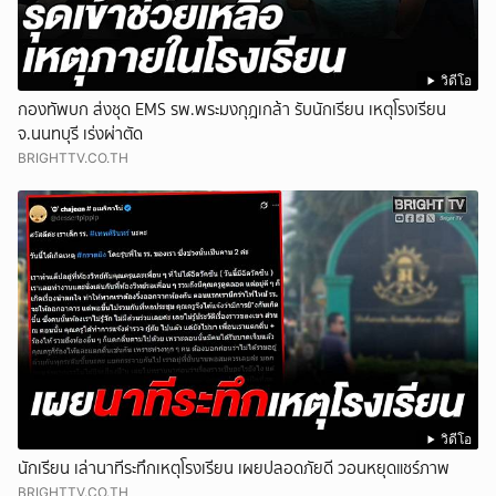
วิดีโอ
กองทัพบก ส่งชุด EMS รพ.พระมงกุฎเกล้า รับนักเรียน เหตุโรงเรียน
จ.นนทบุรี เร่งผ่าตัด
BRIGHTTV.CO.TH
วิดีโอ
นักเรียน เล่านาทีระทึกเหตุโรงเรียน เผยปลอดภัยดี วอนหยุดแชร์ภาพ
BRIGHTTV.CO.TH