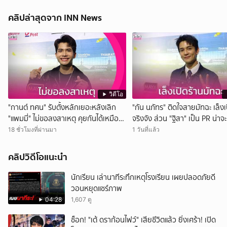
คลิปล่าสุดจาก INN News
วิดีโอ
"กานต์ ทศน" รับตั้งหลักเยอะหลังเลิก
"กัน นภัทร" ติดใจสายมัทฉะ เล็งเ
"แพมมี่" ไม่ขอลงสาเหตุ คุยกันได้เหมือน
จริงจัง ส่วน "ฐิสา" เป็น PR น่าจ
เดิม
กว่า
18 ชั่วโมงที่ผ่านมา
1 วันที่แล้ว
คลิปวิดีโอแนะนำ
นักเรียน เล่านาทีระทึกเหตุโรงเรียน เผยปลอดภัยดี
วอนหยุดแชร์ภาพ
04:28
1,607 ดู
ช็อก! "เต้ ดราก้อนไฟว์" เสียชีวิตแล้ว ยิ่งเศร้า! เปิด