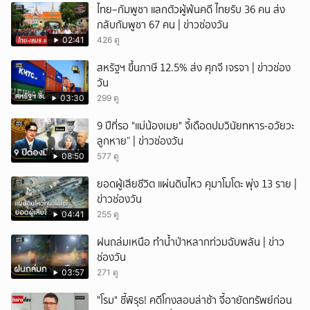
ไทย–กัมพูชา แลกตัวผู้พ้นคดี ไทยรับ 36 คน ส่ง
กลับกัมพูชา 67 คน | ข่าวช่องวัน
02:41
426 ดู
สหรัฐฯ ขึ้นภาษี 12.5% ส่ง ศุภจี เจรจา | ข่าวช่อง
วัน
03:30
299 ดู
9 ปีที่รอ "แม่น้องเมย" จี้เดือดปมวินัยทหาร-อวัยวะ
ลูกหาย” | ข่าวช่องวัน
08:50
577 ดู
ยอดผู้เสียชีวิต แผ่นดินไหว คุมาโมโตะ พุ่ง 13 ราย |
ข่าวช่องวัน
04:41
255 ดู
ฝนถล่มเหนือ ทำน้ำป่าหลากท่วมฉับพลัน | ข่าว
ช่องวัน
03:57
271 ดู
"โรม" ชี้พิรุธ! คดีโกงสอบล่าช้า จี้อายัดทรัพย์ก่อน