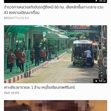
วิดีโอ
ตำรวจทางหลวงสกัดจับรถตู้ซิ่งหนี 60 กม. เสียหลักขึ้นเกาะกลาง รวบ
43 แรงงานเมียนมาเถื่อน
BRIGHTTV.CO.TH
วิดีโอ
เคาะเยียวยารายละ 1 ล้าน เหตุโรงเรียนเทพศิรินทร์
WeR NEWS