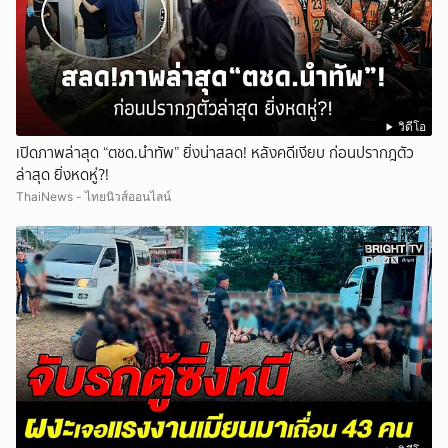
วิดีโอ
เปิดภาพล่าสุด “ตชด.นำทัพ” ยิ่งน่าสลด! หลังคดีเงียบ ก่อนปรากฎตัว
ล่าสุด ยิ่งหดหู่?!
ThaiNews - ไทยนิวส์ออนไลน์