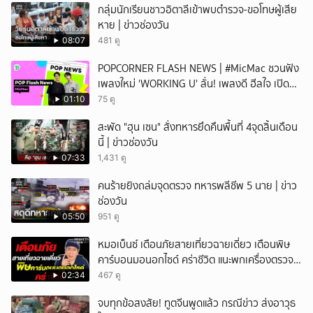
กลุ่มนักเรียนชาวอิตาลีเข้าพบตำรวจ-ขอโทษผู้เสีย
หาย | ข่าวช่องวัน
08:07
481 ดู
POPCORNER FLASH NEWS | #MicMac ชวนฟัง
เพลงใหม่ 'WORKING U' ลั่น! เพลงดี ฮีลใจ เปิด
ฟังได้ทุกสถานการณ์
01:10
75 ดู
สะพัด "ฮุน เซน" สั่งทหารยึดคืนพื้นที่ 4จุดสิ้นเดือน
นี้ | ข่าวช่องวัน
07:33
1,431 ดู
คนร้ายยิงถล่มจุดตรวจ ทหารพลีชีพ 5 นาย | ข่าว
ช่องวัน
05:50
951 ดู
หมอเบ็นซ์ เตือนภัยสายเที่ยวฉายเดี่ยว เตือนพิษ
คาร์บอนมอนอกไซด์ คร่าชีวิต แนะพกเครื่องตรวจ
วัดติดตัว
02:34
467 ดู
จบทุกข้อสงสัย! ทูตจีนพูดแล้ว กรณีข่าว ส่งอาวุธ