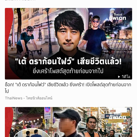
วิดีโอ
ช็อก! "เต้ ดราก้อนไฟว์" เสียชีวิตแล้ว ยิ่งเศร้า! เปิดโพสต์สุดท้ายก่อนจาก
ไป
ThaiNews - ไทยนิวส์ออนไลน์