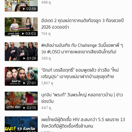
466 ดู
02:59
อัปเดต 2 คุณแม่ดาราคนดังท้องลูก 3 ท้องสวยปี
2026 อวดออร่า
03:03
154 ดู
#หลังม่านบันเทิง กับ Challenge วันนี้ขอพาพี่ ๆ
วง #LOSO มาทายเพลงจากเสียงอินโทรกัน!
01:29
365 ดู
"บิณฑ์ บรรลือฤทธิ์" ยอมพูดแล้ว ข่าวลือ "ใหม่
เจริญปุระ" เอาคุณแม่มาฝากบ้านสุขสุดท้าย
27:01
1,807 ดู
บุกจับ "พระเก๊" วันพระใหญ่ หลอกชาวบ้าน | ข่าว
ช่องวัน
02:15
447 ดู
เผยไทยมีผู้ติดเชื้อ HIV สะสมกว่า 5.5 แสนราย 13
จังหวัดที่มีผู้ติดเชื้อครึ่งล้านคน