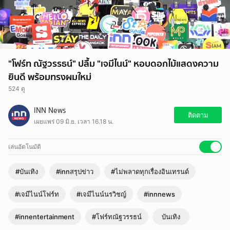
"โฟร์ท ณัฐวรรธน์" ปลื้ม "เจมีไนน์" หอบดอกไม้แสดงความ
ยินดี พร้อมทรงผมใหม่
524 ดู
INN News
ติดตาม
เผยแพร่ 09 มิ.ย. เวลา 16.18 น.
เล่นอัตโนมัติ
#บันเทิง
#innสรุปข่าว
#ไม่พลาดทุกเรื่องอินเทรนด์
#เจมีไนน์โฟร์ท
#เจมีไนน์นรวิชญ์
#innnews
#innentertainment
#โฟร์ทณัฐวรรธน์
บันเทิง