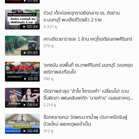
01:44
ด่วน! เด็กก่อเหตุกราดยิงกลาง รร. ดังย่าน
จ.นนทบุรี พบเสียชีวิตแล้ว 2 ราย
00:34
4,331 ดู
เคาะเยียวยารายละ 1 ล้าน เหตุโรงเรียนเทพศิรินทร์
270 ดู
01:33
'ยศชนัน ลงพื้นที่ รร.เทพศิรินทร์ นนทบุรี วอนหยุด
แชร์ภาพสะเทือนใจ
00:51
295 ดู
เปิดภาพล่าสุด “ลำไย ไหทองคำ” เปลี่ยนไป! อวบ
ขึ้นผิดตา แฟนคลับแห่ทัก “นายห้าง” เฉลยสาเหตุ
ชัด!
06:04
2,216 ดู
ช็อกหลายคน! วัดพระบาทน้ำพุ ประกาศปิดรับผู้
ป่วยใหม่ เผยเหตุผลจำเป็น
00:48
312 ดู