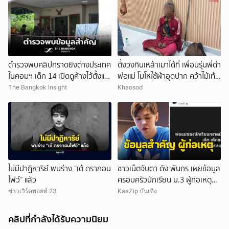
ตำรวจพบคลิปกราดยิงต่างประเทศ
ตั้งวงกินเหล้าเมาได้ที่ เพื่อนรุ่นพี่ด่า
ในคอมฯ เด็ก 14 เปิดดูค้างไว้ตั้งแต่
พ่อแม่ โมโหใช้ผ้าอุดปาก คว้าไม้เท้า
วันที่ 30 ก.ค.
กระหน่ำฟาดเสียชีวิต
The Bangkok Insight
Khaosod
ไม่มีปาฏิหาริย์ พบร่าง “เต้ ดรากอน
ชาวเน็ตจับตา ดัง พันกร เผยข้อมูล
ไฟว์” แล้ว
ครอบครัวนักเรียน ม.3 ผู้ก่อเหตุ
และที่มาอาวุธ
ข่าวเวิร์คพอยท์ 23
KaaZip บันเทิง
คลิปที่กำลังได้รับความนิยม