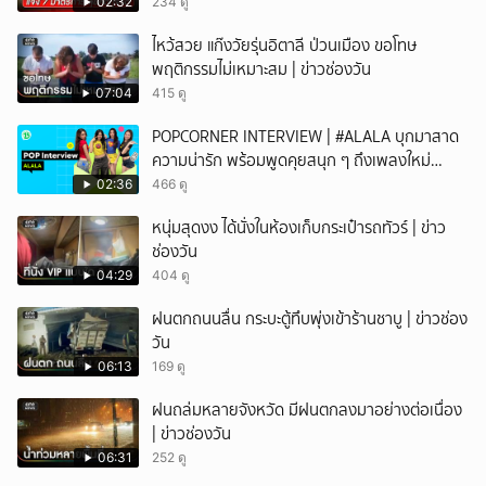
02:32
234 ดู
ไหว้สวย แก๊งวัยรุ่นอิตาลี ป่วนเมือง ขอโทษ
พฤติกรรมไม่เหมาะสม | ข่าวช่องวัน
07:04
415 ดู
POPCORNER INTERVIEW | #ALALA บุกมาสาด
ความน่ารัก พร้อมพูดคุยสนุก ๆ ถึงเพลงใหม่
'ON&OFF'
02:36
466 ดู
หนุ่มสุดงง ได้นั่งในห้องเก็บกระเป๋ารถทัวร์ | ข่าว
ช่องวัน
04:29
404 ดู
ฝนตกถนนลื่น กระบะตู้ทึบพุ่งเข้าร้านชาบู | ข่าวช่อง
วัน
06:13
169 ดู
ฝนถล่มหลายจังหวัด มีฝนตกลงมาอย่างต่อเนื่อง
| ข่าวช่องวัน
06:31
252 ดู