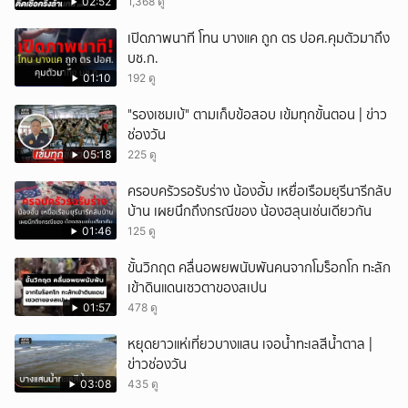
02:52
1,368 ดู
เปิดภาพนาที โทน บางแค ถูก ตร ปอศ.คุมตัวมาถึง
บช.ก.
01:10
192 ดู
"รองเซมเบ้" ตามเก็บข้อสอบ เข้มทุกขั้นตอน | ข่าว
ช่องวัน
05:18
225 ดู
ครอบครัวรอรับร่าง น้องอั้ม เหยื่อเรือมยุรีนารีกลับ
บ้าน เผยนึกถึงกรณีของ น้องฮลุนเช่นเดียวกัน
01:46
125 ดู
ขั้นวิกฤต คลื่นอพยพนับพันคนจากโมร็อกโก ทะลัก
เข้าดินแดนเซวตาของสเปน
01:57
478 ดู
หยุดยาวแห่เที่ยวบางแสน เจอน้ำทะเลสีน้ำตาล |
ข่าวช่องวัน
03:08
435 ดู