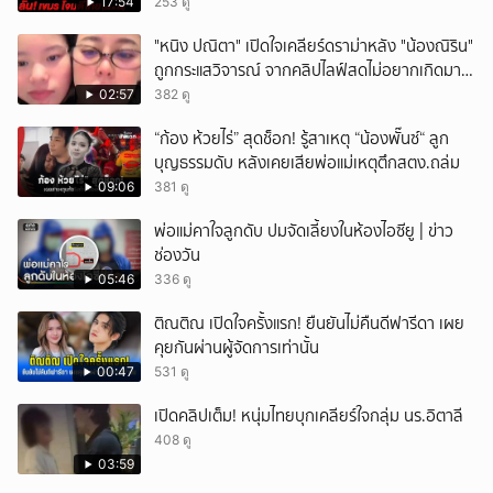
ถูก-ผิดกฎหมาย
17:54
253 ดู
ยกเลิก
"หนิง ปณิตา" เปิดใจเคลียร์ดราม่าหลัง "น้องณิริน"
ถูกกระแสวิจารณ์ จากคลิปไลฟ์สดไม่อยากเกิดมา
หน้าเหมือนพ่อ
02:57
382 ดู
“ก้อง ห้วยไร่” สุดช็อก! รู้สาเหตุ “น้องพั๊นซ์“ ลูก
บุญธรรมดับ หลังเคยเสียพ่อแม่เหตุตึกสตง.ถล่ม
09:06
381 ดู
พ่อแม่คาใจลูกดับ ปมจัดเลี้ยงในห้องไอซียู | ข่าว
ช่องวัน
05:46
336 ดู
ติณติณ เปิดใจครั้งแรก! ยืนยันไม่คืนดีฟารีดา เผย
คุยกันผ่านผู้จัดการเท่านั้น
00:47
531 ดู
เปิดคลิปเต็ม! หนุ่มไทยบุกเคลียร์ใจกลุ่ม นร.อิตาลี
408 ดู
03:59