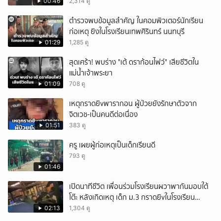
หนัก คาดแรงกดดันสะสมกลายเป็นแรงแค้น จนก่อ
00:46
2,314 ดู
เหตุสลด
ตำรวจพบข้อมูลสำคัญ ในคอมพิวเตอร์นักเรียน
ก่อเหตุ ยิงในโรงเรียนเทพศิรินทร์ นนทบุรี
01:29
1,285 ดู
สุดเศร้า! พบร่าง "เต้ ดราก้อนไฟว์" เสียชีวิตใน
แม่น้ำเจ้าพระยา
01:09
708 ดู
เหตุกราดยิvพารากอน ผู้ป่วยยังรักษาตัวจาก
จิตเวช-เป็นคนดีต่อเนื่อง
01:51
383 ดู
ครู เผยผู้ก่อเหตุเป็นเด็กเรียนดี
793 ดู
01:46
เปิดนาทีชีวิต เพื่อนร่วมโรงเรียนผวาพากันมอบใต้
โต๊ะ หลังเกิดเหตุ เด็ก ม.3 กราดยิvในโรงเรียน
เทพศิรินทร์นนท์ แบบไม่เลือกหน้า เสียงปืนดังสนั่น
02:13
1,304 ดู
หวั่นไหว