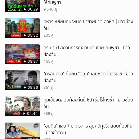
ให้กัมพูชา
00:29
9,540 ดู
ทหารเหยียบทุ่นระเบิด ขาซ้ายขาด-สาหัส | ข่าวช่อง
วัน
05:32
235 ดู
ครบ 1 ปี สถานการณ์ชายแดนไทย-กัมพูชา | ข่าว
ช่องวัน
09:37
455 ดู
"ครอบครัว" ยืนยัน "ฮลุน" เสียชีวิตที่จอร์เจีย | ข่าว
ช่องวัน
09:36
351 ดู
คุมเข้มจัดสอบท้องถิ่นปี 69 เชื่อไร้โกงซ้ำ | ข่าวช่อง
วัน
04:44
786 ดู
"อนุทิน" แจง 7 มาตรการ ลุยคดีทุจริตสอบท้องถิ่น
| ข่าวช่องวัน