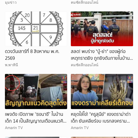
มุมข่าว
คมชัดลึกออนไลน์
ดวงวันเสาร์ที่ 8 สิงหาคม พ.ศ.
สลด! พบร่าง "ปู่-ย่า" ของผู้ก่อ
2569
เหตุกราดยิง ถูกยิงดับภายในบ้าน
พัก
พ.พาทินี
คมชัดลึกออนไลน์
เพจดัง เปิดภาพ “ธงนาซี” ในบ้าน
หยุดใส่ไข่! "ครูสุนีย์" แจงดราม่าด่า
เด็ก 14 เป็นสัญญาณเตือนแนวคิด
เด็ก ยันเคลียร์จบ เบรกสงคราม
สุดโต่ง
Gen
Amarin TV
Amarin TV