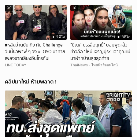
09
10
วิดีโอ
วิดีโอ
#หลังม่านบันเทิง กับ Challenge
"บิณฑ์ บรรลือฤทธิ์" ยอมพูดแล้ว
วันนี้ขอพาพี่ ๆ วง #LOSO มาทาย
ข่าวลือ "ใหม่ เจริญปุระ" เอาคุณแม่
เพลงจากเสียงอินโทรกัน!
มาฝากบ้านสุขสุดท้าย
LINE TODAY
ThaiNews - ไทยนิวส์ออนไลน์
คลิปมาใหม่ ห้ามพลาด !