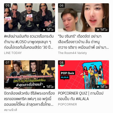
ทั้งเอ็นดูทั้งหัวเราะ
05
06
วิดีโอ
วิดีโอ
#หลังม่านบันเทิง ชวนวงร็อกระดับ
ั่"จิน จรินทร์" เดือดจัด! อย่ามา
ตำนาน #LOSO มาพูดคุยสนุก ๆ
เสือxเรื่องชาวบ้าน ลั่น ด่าหนู
ก่อนไปเจอกันในคอนเสิร์ต '30 ปี
(กวาง รติชา) เหมือนด่าพี่ อย่ามา
LOSO นานเท่าไรก็รอ'
ยุ่งกับคนของผม จบ!!!
LINE TODAY
The Room44 Variety
07
08
วิดีโอ
วิดีโอ
ปิดกล้องแล้วครับ ซีรีส์พระเอกเรื่อง
POPCORNER QUIZ | ถามป็อป
แรกของแพทริค แฟนๆ ขอ พรุ่งนี้
ตอบปั๊บ กับ #ALALA
ออนเลยได้ไหม ล่าสุดเคาะชื่อไทย
POPCORNER
แล้ว
สยามนิวส์