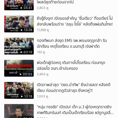
โพสต์สุดท้ายก่อนจากไป
05:41
2,803 ดู
ยิ่งรู้ยิ่งจุก! เปิดของสำคัญ “ชิ้นเดียว” ที่จอเจียร์ ไม่
ส่งกลับพร้อมร่าง “ฮลุน โซโล่” หลังถึงแผ่นดินไทย!
13:28
11,666 ดู
กองทัพบก ส่งชุด EMS รพ.พระมงกุฎเกล้า รับ
นักเรียน เหตุโรงเรียน จ.นนทบุรี เร่งผ่าตัด
03:19
192 ดู
พ่อเด็กผู้ก่อเหตุ เดินทางไปโรงเรียน ก่อนทรุด
ปล่อยโฮ จนท.เข้าประครอง
00:33
5,904 ดู
เปิดภาพล่าสุด “ตชด.นำทัพ” ยิ่งน่าสลด! หลังคดี
เงียบ ก่อนปรากฎตัวล่าสุด ยิ่งหดหู่?!
13:18
1,003 ดู
"หนุ่ม กรรชัย" เปิดปม! เด็ก ม.3 ผู้ก่อเหตุกราดยิง
เทพศิรินทร์นนท์ เดิมเป็นเด็กเรียบร้อย แต่ถูกบูลลี่