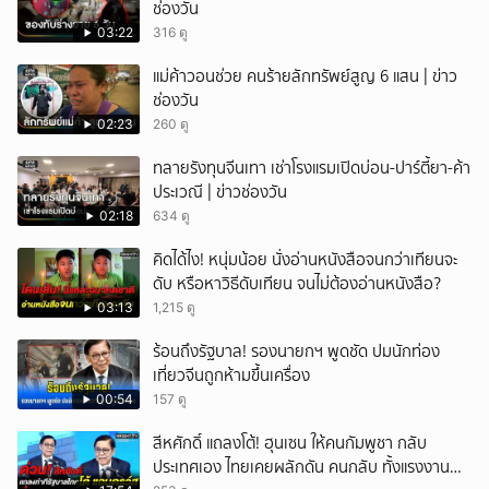
ช่องวัน
03:22
316 ดู
แม่ค้าวอนช่วย คนร้ายลักทรัพย์สูญ 6 แสน | ข่าว
ช่องวัน
02:23
260 ดู
ทลายรังทุนจีนเทา เช่าโรงแรมเปิดบ่อน-ปาร์ตี้ยา-ค้า
ประเวณี | ข่าวช่องวัน
02:18
634 ดู
คิดได้ไง! หนุ่มน้อย นั่งอ่านหนังสือจนกว่าเทียนจะ
ดับ หรือหาวิธีดับเทียน จนไม่ต้องอ่านหนังสือ?
03:13
1,215 ดู
ร้อนถึงรัฐบาล! รองนายกฯ พูดชัด ปมนักท่อง
เที่ยวจีนถูกห้ามขึ้นเครื่อง
00:54
157 ดู
สีหศักดิ์ แถลงโต้! ฮุนเซน ให้คนกัมพูชา กลับ
ประเทศเอง ไทยเคยผลักดัน คนกลับ ทั้งแรงงาน