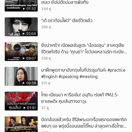
เหลว ยังไม่ตัดปมสารพิษทิ้ง
01:32
349 ดู
"เต้ ดราก้อนไฟว์" เสียชีวิตแล้ว
360 ดู
01:04
ยิ่งน่าเศร้า! เปิดผลชันสูตร "น้องฮลุน" สาเหตุเสีย
ชีวิตแท้จริง ด้าน "คุณย่า" โชว์เลขหลานรัก-ทะเบียน
รถเคลื่อนร่าง!
09:07
359 ดู
มาฝึกพูดภาษาอังกฤษในที่ประชุมกันค่ะ #practice
#English #speaking #meeting
00:58
515 ดู
ไทย-เมียนมา หารือเข้ม! อนุทิน เร่งแก้ PM2.5-
ยาเสwติx คุมเส้นทางอาวุs
01:51
37 ดู
ปิดกล้องแล้วครับ ซีรีส์พระเอกเรื่องแรกของแพทริค
แฟนๆ ขอ พรุ่งนี้ออนเลยได้ไหม ล่าสุดเคาะชื่อไทย