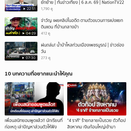
ยักย้าย | ทันข่าวเที่ยง | 6 ส.ค. 69 | NationTV22
22:51
1,790 ดู
จ่าวัญ เผยคลิปในอดีต ตามตัวขบวนการแบ่งแยก
ดินแดน ที่บ้านกลางป่า
04:29
412 ดู
ฝนถล่ม! น้ำป่าไหลท่วมเมืองเพชรบูรณ์ | ข่าวช่อง
วัน
07:30
273 ดู
10 บทความที่อยากแนะนำให้คุณ
เพื่อนสนิทยอมพูดแล้ว!! นักเรียนที่
"4 ราศี" ร้ายกลายเป็นรวย ตัวท็อป
ก่อเหตุ เล่าปัญหาส่วนตัวให้ฟัง
สิงหาคม เงินก้อนใหญ่เข้ามา