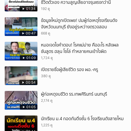
ชีวิตตัวเอง ความสูญเสียอาจรุนแรงกว่านี้
01:34
192 ดู
ข้อมูลใหม่ถูกเปิดเผย! ปมผู้ก่อเหตุโรงเรียนดัง
จังหวัดนนทบุรี ยังอยู่ระหว่างตรวจสอบ
00:47
668 ดู
หมอเจดไขคำตอบ! โรคแม่ม่าย คืออะไร หลังผล
ชันสูตร ฮลุน โซโล่ ทำหลายคนเข้าใจผิด
01:09
1,724 ดู
เปิดรายชื่อผู้เสียชีวิต รอง ผอ.-ครู
380 ดู
00:54
ผู้ก่อเหตุจบชีวิต รร.เทพศิรินทร์ นนทบุรี
2,174 ดู
01:05
นักเรียน ม.4 กอดกันดิ่งชั้น 6 โรงเรียนดังสายไหม
1,225 ดู