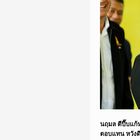
นฤมล ตีปี๊บแก้
ตอบแทน หวังดึ