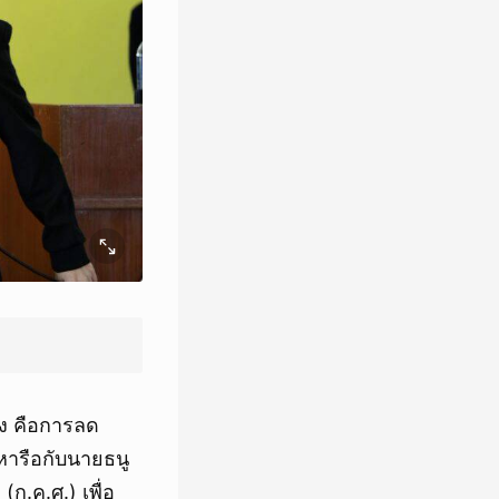
าง คือการลด
รหารือกับนายธนู
.ค.ศ.) เพื่อ