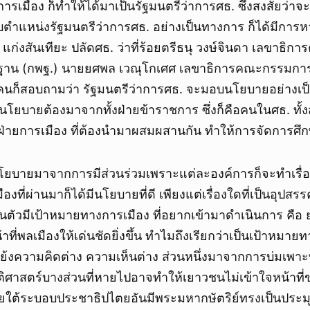
เมือง ก็ทำให้ได้มาเป็นรัฐมนตรีว่าการศธ. ซึ่งสงสัยว่าจ
ับตำแหน่งรัฐมนตรีว่าการศธ. อย่างเป็นทางการ ก็ได้มีการหาร
พ แก่งสันเทียะ ปลัดศธ. ว่าที่ร้อยตรีธนุ วงษ์จินดา เลขาธ
้นฐาน (กพฐ.) นายยศพล เวณุโกเศศ เลขาธิการคณะกรรมกา
ยคนก็สอบถามว่า รัฐมนตรีว่าการศธ. จะมอบนโยบายอย่างเป็
ว่านโยบายต้องมาจากทั้งฝ่ายข้าราชการ ซึ่งก็คือคนในศธ. ทั
ฝ่ายการเมือง ที่ต้องนำมาผสมผสานกัน ทำให้การจัดการศึกษ
โยบายมาจากการมีส่วนร่วมเพราะแต่ละองค์การก็จะทำเรื่องด
องที่ผ่านมาก็ได้มีนโยบายที่ดี เพียงแต่เรื่องใดที่เป็นอุปสร
่วนตัวมีเป้าหมายทางการเมือง ที่อยากเข้ามาดำเนินการ คือ
าที่พลเมืองให้เด่นชัดยิ่งขึ้น ทำไมถึงเรียกว่าเป็นเป้าหมาย
้งความคิดต่าง ความเห็นต่าง ส่วนหนึ่งมาจากการบ่มเพา
ติศาสตร์บางส่วนที่หายไปอาจทำให้เยาวชนไม่เข้าใจหน้าที่
ใต้ระบอบประชาธิปไตยอันมีพระมหากษัตริย์ทรงเป็นประมุ