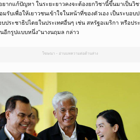
จึงอยากแก้ปัญหา ในระยะยาวคงจะต้องยกวิชานี้ขึ้นมาเป็นวิชา
มรับเพื่อให้เยาวชนเข้าใจในหน้าที่ของตัวเอง เป็นระบอ
บอบประชาธิปไตยในประเทศอื่นๆ เช่น สหรัฐอเมริกา หรือปร
นอีกรูปแบบหนึ่ง”นางนฤมล กล่าว
โฆษณา - อ่านบทความต่อด้านล่าง