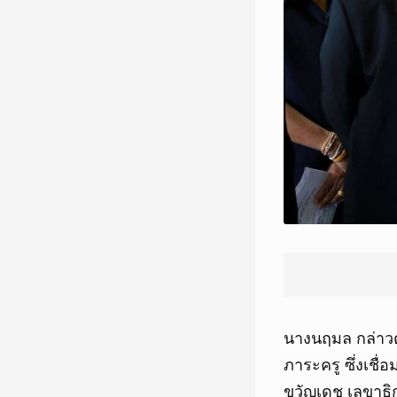
นางนฤมล กล่าวต่
ภาระครู ซึ่งเชื
ขวัญเดช เลขาธิ