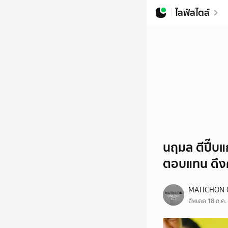
ไลฟ์สไตล์
นฤมล ตีปี๊บแ
ตอบแทน ดึง
MATICHON 
อัพเดต 18 ก.ค.