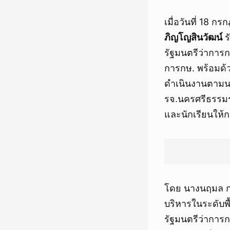
เมื่อวันที่ 18 
ภิญโญสินวัฒน์
ร
รัฐมนตรีว่าการ
การกษ. พร้อมด้ว
ดำเนินงานตามนโ
รจ.นครศรีธรรมร
และนักเรียนให้ก
โดย นางนฤมล กล่
บริหารในระดับพื้
รัฐมนตรีว่าการ