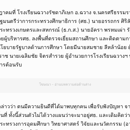
กรกฎาคมที่ โรงเรียนฉวางรัชดาภิเษก อ.ฉวาง จ.นครศรีธรรม
ัฐมนตรีว่าการกระทรวงศึกษาธิการ (ศธ.) นายอรรถกร ศิริ
กระทรวงเกษตรและสหกรณ์ (ธ.ก.ส.) นายอัครา พรหมเผ่า รั
ยผู้บริหารศธ. ลงพื้นที่ตรวจเยี่ยมสถานศึกษา และติดตามก
ยบายรัฐบาลด้านการศึกษา โดยมีนายสมชาย ลีหล้าน้อย ผู
าช นายเฉลิมชัย จิตรสำรวย ผู้อำนวยการโรงเรียนฉวางฯ พ
ารต้อนรับ
โฆษณา - อ่านบทความต่อด้านล่าง
าวว่า ตนมีความยินดีที่ได้มาพบทุกคน เพื่อรับฟังปัญหา จ
นที่ ทั้งนี้ส่วนตัวไม่ได้วางแผนว่าจะมาอยู่ศธ. และเดิมคิดว่
กระทรวงการอุดมศึกษา วิทยาศาสตร์ วิจัยและนวัตกรรม (อว