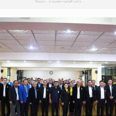
โฆษณา - อ่านบทความต่อด้านล่าง