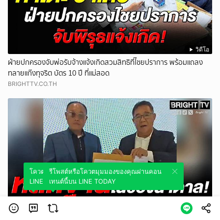
วิดีโอ
ฝ่ายปกครองจับพ่อรับจ้างแจ้งเกิดสวมสิทธิที่ไชยปราการ พร้อมแถลง
ทลายแก๊งทุจริต บัตร 10 ปี ที่แม่สอด
BRIGHTTV.CO.TH
โควตมุมมองของคุณผ่านคอนเทนต์นี้บน
รีโพสต์หรือโควตมุมมองของคุณผ่านคอน
LINE TODAY
เทนต์นี้บน LINE TODAY
วิดีโอ