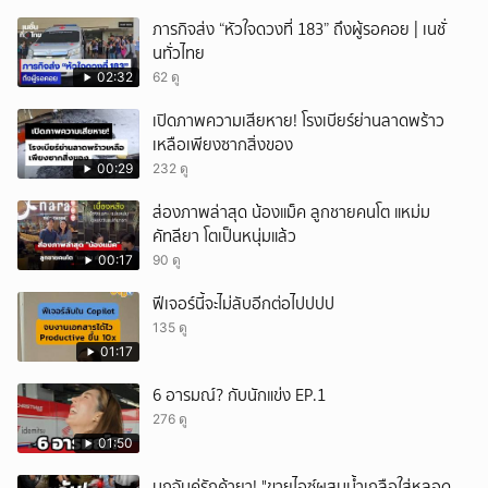
ภารกิจส่ง “หัวใจดวงที่ 183” ถึงผู้รอคอย | เนชั่
นทั่วไทย
02:32
62 ดู
เปิดภาพความเสียหาย! โรงเบียร์ย่านลาดพร้าว
เหลือเพียงซากสิ่งของ
00:29
232 ดู
ส่องภาพล่าสุด น้องแม็ค ลูกชายคนโต แหม่ม
คัทลียา โตเป็นหนุ่มแล้ว
00:17
90 ดู
ฟีเจอร์นี้จะไม่ลับอีกต่อไปปปป
135 ดู
01:17
6 อารมณ์? กับนักแข่ง EP.1
276 ดู
01:50
บุกจับคู่รักค้ายา! "ขายไอซ์ผสมน้ำเกลือใส่หลอด