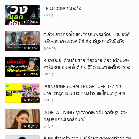
EP.68 วิ่งแลกห้องขัง
260 ดู
02:04
ตะลึง! สาวถอดใจ แกะ “กรอบพระเกือบ 100 องค์”
หลังราคาพระร่วงหนัก! ก่อนรู้มูลค่าจริงยิ่งอึ้ง!
09:57
1,342 ดู
หมอเบ็นซ์ เตือนภัยสายเที่ยวฉายเดี่ยว เตือนพิษ
คาร์บอนมอนอกไซด์ คร่าชีวิต แนะพกเครื่องตรวจ
วัดติดตัว
02:34
397 ดู
POPCORNER CHALLENGE | #FELIZZ กับ
Challenge แบบแมว ๆ จะน่ารักแค่ไหนมาดูเลย!
02:52
378 ดู
INDECA LIVING รุกตลาดเฟอร์นิเจอร์หรู! เจาะ
กลุ่มลูกค้ามีเอกลักษณ์
03:17
545 ดู
ยืนยันข่าวเศร้า "ฮลุน โซโล่" หลังหายตัวที่จอร์เจีย