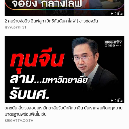
วิดีโอ
2 คนร้ายจ่อยิง อินฟลูฯ เม็กซิกันดับคาไลฟ์ | ข่าวช่องวัน
ข่าวช่องวัน 31
วิดีโอ
ยศชนัน สั่งเร่งสอบมหาวิทยาลัยรับนักศึกษาจีน ยันหากพบผิดกฎหมาย-
มาตรฐานพร้อมฟันไม่เว้น
BRIGHTTV.CO.TH