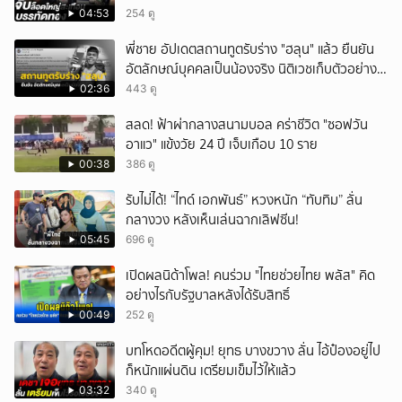
ส่งผ่านขนส่งเอกชนเข้า กทม.
04:53
254 ดู
พี่ชาย อัปเดตสถานทูตรับร่าง "ฮลุน" แล้ว ยืนยัน
อัตลักษณ์บุคคลเป็นน้องจริง นิติเวชเก็บตัวอย่าง
และหลักฐานทางนิติวิทยาศาสตร์ที่จำเป็นตรวจ
02:36
443 ดู
ชันสูตรเพิ่มเติม
สลด! ฟ้าผ่ากลางสนามบอล คร่าชีวิต "ซอฟวัน
อาแว" แข้งวัย 24 ปี เจ็บเกือบ 10 ราย
00:38
386 ดู
รับไม่ได้! “ไทด์ เอกพันธ์” หวงหนัก “ทับทิม” ลั่น
กลางวง หลังเห็นเล่นฉากเลิฟซีน!
05:45
696 ดู
เปิดผลนิด้าโพล! คนร่วม "ไทยช่วยไทย พลัส" คิด
อย่างไรกับรัฐบาลหลังได้รับสิทธิ์
00:49
252 ดู
บทโหดอดีตผู้คุม! ยุทธ บางขวาง ลั่น ไอ้ป๋องอยู่ไป
ก็หนักแผ่นดิน เตรียมเข็มไว้ให้แล้ว
03:32
340 ดู