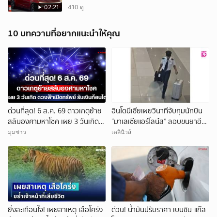
02:21
410 ดู
10 บทความที่อยากแนะนำให้คุณ
ด่วนที่สุด! 6 ส.ค. 69 ดาวเกตุย้าย
อินโดนีเซียเผยวินาทีจับกุมนักบิน
สลับองศามหาโชค เผย 3 วันเกิด
“มาเลเซียแอร์ไลน์ส” ลอบขนยาอี
ดวงฟ้าเปิดทรัพย์ รับเงินก้อนโตจน
26 กก.(คลิป)
มุมข่าว
เดลินิวส์
รับไม่ทัน!
ยิ่งสะเทือนใจ! เผยสาเหตุ เสือโคร่ง
ด่วน! น้ำมันปรับราคา เบนซิน-แก๊ส