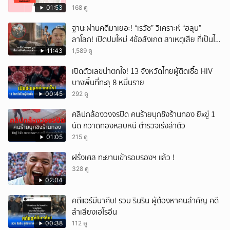
01:53
168 ดู
ฐานะผ่านคดีมาเยอะ! “เรวัช” วิเคราะห์ “ฮลุน”
ลาโลก! เปิดปมใหม่ 4ข้อสังเกต สาเหตุเสีย ที่เป็นไป
ได้?
11:43
1,589 ดู
เปิดตัวเลขน่าตกใจ! 13 จังหวัดไทยผู้ติดเชื้อ HIV
บางพื้นที่ทะลุ 8 หมื่นราย
00:45
292 ดู
คลิปกล้องวงจรปิด คนร้ายบุกชิงร้านทอง ยิxขู่ 1
นัด กวาดทองหลบหนี ตำรวจเร่งล่าตัว
01:05
215 ดู
ฝรั่งเศส ทะยานเข้ารอบรองฯ แล้ว !
328 ดู
02:04
คดีแอร์มีนาคืบ! รวบ รินริน ผู้ต้องหาคนสำคัญ คดี
ลำเลียงเฮโรอีน
00:38
112 ดู