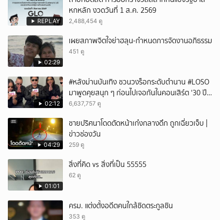
หกหลัก งวดวันที่ 1 ส.ค. 2569
REPLAY
2,488,454 ดู
เผยสภาพจิตใจย่าฮลุน-กำหนดการจัดงานอภิธรรม
451 ดู
02:29
#หลังม่านบันเทิง ชวนวงร็อกระดับตำนาน #LOSO
มาพูดคุยสนุก ๆ ก่อนไปเจอกันในคอนเสิร์ต '30 ปี
LOSO นานเท่าไรก็รอ'
02:12
6,637,757 ดู
ชายปริศนาโดดตัดหน้าเก๋งกลางดึก ถูกเฉี่ยวเจ็บ |
ข่าวช่องวัน
04:29
259 ดู
สิ่งที่คิด vs สิ่งที่เป็น 55555
62 ดู
01:01
ครม. แต่งตั้งอดีตคนใกล้ชิดตระกูลชิน
353 ดู