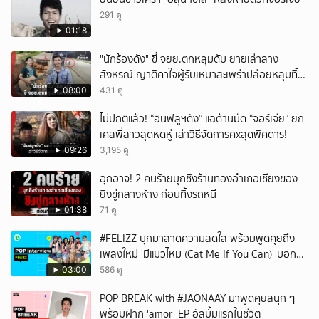
291 ดู
01:18
"นักร้องดัง" ขี่ จยย.ตกหลุมดับ ยายเล่าลาง
สังหรณ์ ญาติคาใจผู้รับเหมาสะเพร่าปล่อยหลุมทิ้ง
ไว้ 3 เดือน เพิ่งปิดหลังเกิดเหตุ
08:00
431 ดู
ไม่ปกติแล้ว! “อินฟลูฯดัง” แฉด้านมืด “จอร์เจีย” ยก
เคสพี่สาวสุดหดหู่ เล่าวิธีจัดการศxสุดพิศดาร!
09:26
3,195 ดู
อุกอาจ! 2 คนร้ายบุกชิงร้านทองอำเภอเชียงของ
ยิงขู่กลางห้าง ก่อนทิ้งรถหนี
01:38
71 ดู
#FELIZZ บุกมาสาดความสดใส พร้อมพูดคุยถึง
เพลงใหม่ 'มีแมวไหม (Cat Me If You Can)' บอก
เลยว่าเริ่ดไม่ไหว 🌟
03:00
586 ดู
POP BREAK with #JAONAAY มาพูดคุยสนุก ๆ
พร้อมฝาก 'amor' EP อัลบั้มแรกในชีวิต