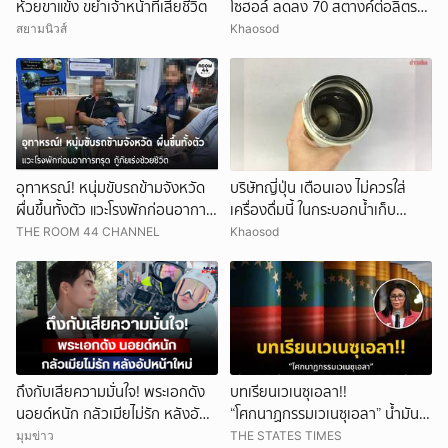
ห้วยขาแข้ง ขย้ำเจ้าหน้าที่เสียชีวิต
โซฮอล์ ลดลง 70 สตางค์ต่อลิตร
ส่วนดีเซลราคาคงเดิม
สยามนิวส์
Khaosod
อุทาหรณ์! หนุ่มขับรถข้ามจังหวัด
บริษัทญี่ปุ่น เตือนเอง ไม่ควรใส่
ผื่นขึ้นทั้งตัว แวะโรงพักก่อนอาการ
เครื่องดื่มนี้ ในกระบอกน้ำเก็บ
ทรุด กู้ภัยเร่งช่วยชีวิต
อุณหภูมิ เสี่ยงเสียหายง่าย
THE ROOM 44 CHANNEL
Khaosod
ถึงกับเสียความมั่นใจ! พระเอกดัง
บทเรียนเวเนซุเอลา!!
นอยด์หนัก กลัวเมียไม่รัก หลังอัป
“โศกนาฏกรรมเวเนซุเอลา” น้ำมัน
หน้าใหม่
1.3 หมื่นล้านดอลลาร์ ถูกสหรัฐฯ
มุมข่าว
THE STATES TIMES