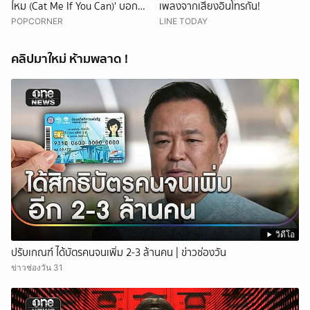
ไหม (Cat Me If You Can)' บอก
เพลงจากเสียงอินโทรกัน!
เลยว่าเริ่ดไม่ไหว 🌟
POPCORNER
LINE TODAY
คลิปมาใหม่ ห้ามพลาด !
วิดีโอ
ปรับเกณฑ์ ได้บัตรคนจนเพิ่ม 2-3 ล้านคน | ข่าวช่องวัน
ข่าวช่องวัน 31