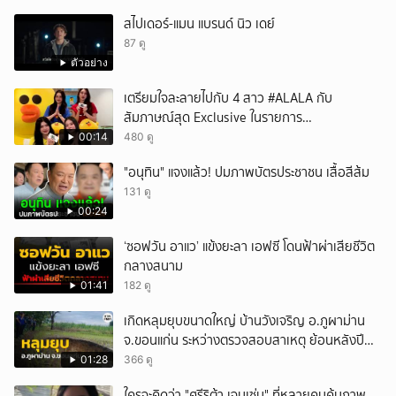
สไปเดอร์-แมน แบรนด์ นิว เดย์
87 ดู
ตัวอย่าง
เตรียมใจละลายไปกับ 4 สาว #ALALA กับ
สัมภาษณ์สุด Exclusive ในรายการ
#POPCORNER เร็ว ๆ นี้ที่ #LINETODAYPOP
00:14
480 ดู
"อนุทิน" แจงแล้ว! ปมภาพบัตรประชาชน เสื้อสีส้ม
131 ดู
00:24
‘ซอฟวัน อาแว’ แข้งยะลา เอฟซี โดนฟ้าผ่าเสียชีวิต
กลางสนาม
01:41
182 ดู
เกิดหลุมยุบขนาดใหญ่ บ้านวังเจริญ อ.ภูผาม่าน
จ.ขอนแก่น ระหว่างตรวจสอบสาเหตุ ย้อนหลังปี
2568 พบเคยพบหลุมยุบมาแล้วครั้งหนึ่ง
01:28
366 ดู
ใครจะคิดว่า "ศรีริต้า เจนเซ่น" ที่หลายคนคุ้นภาพ