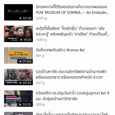
นิทรรศการที่ได้รับแรงบันดาลใจจากบทเพลงของ
PUN 'MUSEUM OF SOMNIA — An Embodied
Music Experience'
00:26
2,051 ดู
สะดุ้งทั้งโซเชียล! “โหรลักยิ้ม” ทำนายชะตา “เมีย
หลวง-ชู้” หลังเผชิญหน้า “คาเตียง” ทำสะเทือนทั้ง
ประเทศ
16:25
1,563 ดู
มันก็จะเทพเกินแล้วว #canva #ai
687 ดู
01:04
รวบป้ามหาภัย ตระเวนลักทรัพย์ตามบ้าน-หอพัก
พร้อมของกลาง สร้อยคอทองคำหนัก 4 บาท
05:32
237 ดู
หวิดระทึก! ตร.ปทุมวันตาไว รวบหนุ่มอุเทนฯ พก 9
มม. ดักซุ่มหน้ามหาวิทยาลัย
00:20
284 ดู
ดังๆ ทั้งนั้น! บุกทลายโกดังแบรนด์เนมปลอม ไลฟ์