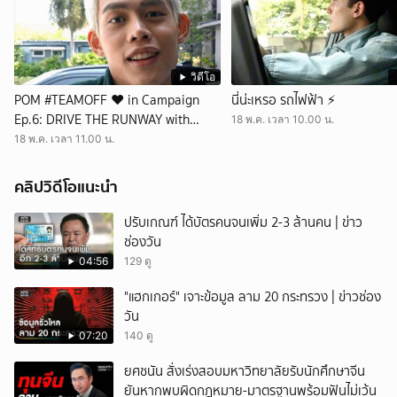
วิดีโอ
POM #TEAMOFF ❤️ in Campaign
นี่น่ะเหรอ รถไฟฟ้า ⚡️
Ep.6: DRIVE THE RUNWAY with
18 พ.ค. เวลา 10.00 น.
TOYOTA YARIS CROSS ✨🛞💨
18 พ.ค. เวลา 11.00 น.
คลิปวิดีโอแนะนำ
ปรับเกณฑ์ ได้บัตรคนจนเพิ่ม 2-3 ล้านคน | ข่าว
ช่องวัน
04:56
129 ดู
"แฮกเกอร์" เจาะข้อมูล ลาม 20 กระทรวง | ข่าวช่อง
วัน
07:20
140 ดู
ยศชนัน สั่งเร่งสอบมหาวิทยาลัยรับนักศึกษาจีน
ยันหากพบผิดกฎหมาย-มาตรฐานพร้อมฟันไม่เว้น