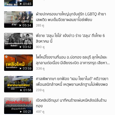
01:45
ฝ่ายปกครองบางใหญ่บุกจับคู่รัก LGBTQ ค้ายา
เสพติด พบเข็มฉีดยาผสมยาไอซ์เพียบ
05:34
265 ดู
พี่ชาย 'ฮลุน โซโล่' แจ้งข่าว ร่าง 'ฮลุน' ถึงไทย 6
สิงหาคม นี้
03:52
900 ดู
ไฟไหม้โรงงานที่นอน อ.บ่อทอง ชลบุรี ลุกไหม้และ
ลุกลามต่อเนื่อง มีเสียงระเบิด อาคารทรุด เสียหาย
หนัก
03:59
336 ดู
ศาลพิพากษา ยกฟ้อง "แอม ไซยาไนด์" คดีวางยา
เพื่อนสนิทล้างหนี้ เหตุพยานหลักฐานไม่เพียงพอ
01:56
239 ดู
เปิดคลิปอีกมุม! นาทีคนร้ายเผ่นหนีหลังปล้uร้าน
ทอง
00:21
497 ดู