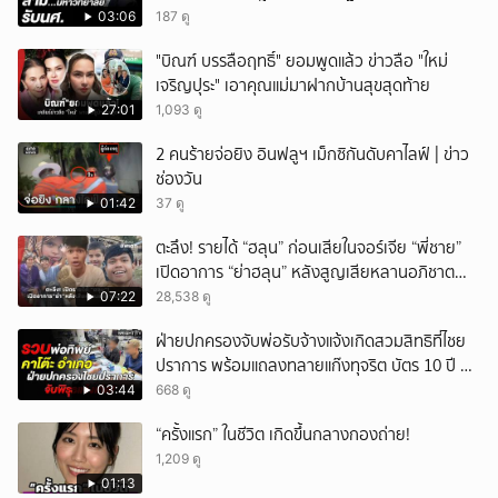
03:06
187 ดู
"บิณฑ์ บรรลือฤทธิ์" ยอมพูดแล้ว ข่าวลือ "ใหม่
เจริญปุระ" เอาคุณแม่มาฝากบ้านสุขสุดท้าย
27:01
1,093 ดู
2 คนร้ายจ่อยิง อินฟลูฯ เม็กซิกันดับคาไลฟ์ | ข่าว
ช่องวัน
01:42
37 ดู
ตะลึง! รายได้ “ฮลุน” ก่อนเสียในจอร์เจีย “พี่ชาย”
เปิดอาการ “ย่าฮลุน” หลังสูญเสียหลานอภิชาต
บุตร!
07:22
28,538 ดู
ฝ่ายปกครองจับพ่อรับจ้างแจ้งเกิดสวมสิทธิที่ไชย
ปราการ พร้อมแถลงทลายแก๊งทุจริต บัตร 10 ปี ที่
แม่สอด
03:44
668 ดู
“ครั้งแรก” ในชีวิต เกิดขึ้นกลางกองถ่าย!
1,209 ดู
01:13