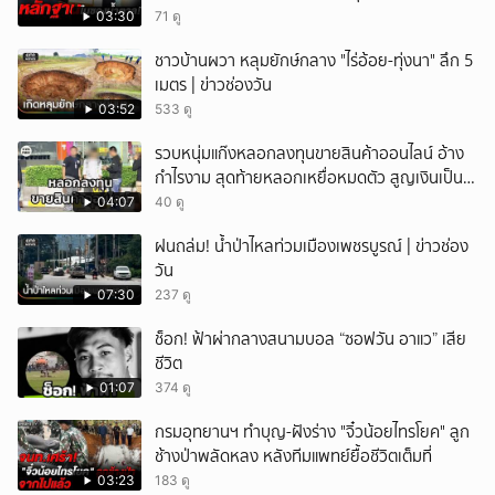
03:30
71 ดู
ชาวบ้านผวา หลุมยักษ์กลาง "ไร่อ้อย-ทุ่งนา" ลึก 5
เมตร | ข่าวช่องวัน
03:52
533 ดู
รวบหนุ่มแก๊งหลอกลงทุนขายสินค้าออนไลน์ อ้าง
กำไรงาม สุดท้ายหลอกเหยื่อหมดตัว สูญเงินเป็น
แสนบาท ยังให้การปฏิเสธ
04:07
40 ดู
ฝนถล่ม! น้ำป่าไหลท่วมเมืองเพชรบูรณ์ | ข่าวช่อง
วัน
07:30
237 ดู
ช็อก! ฟ้าผ่ากลางสนามบอล “ซอฟวัน อาแว” เสีย
ชีวิต
01:07
374 ดู
กรมอุทยานฯ ทำบุญ-ฝังร่าง "จิ๋วน้อยไทรโยค" ลูก
ช้างป่าพลัดหลง หลังทีมแพทย์ยื้อชีวิตเต็มที่
03:23
183 ดู