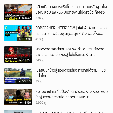
คดีสะเทือนวงการคริปโต! ก.ล.ต. มอบหลักฐานใหม่
ปอศ. สอบ Bitkub ปมรายงานไม่ตรงข้อเท็จจริง
04:02
356 ดู
POPCORNER INTERVIEW | #ALALA บุกมาสาด
ความน่ารัก พร้อมพูดคุยสนุก ๆ ถึงเพลงใหม่
'ON&OFF'
02:36
416 ดู
ผู้รอดชีวิตโพสต์ขอบคุณ รพ.ท่าแซะ ช่วยยื้อชีวิต
จากมาลาเรีย ชี้ รพ.รัฐ ไม่ใช่โรงแรมห้าดาว
08:24
545 ดู
เปลี่ยนนาข้าวสู่สวนดาวเรือง ทำรายได้งาม | เนชั่
นทั่วไทย
03:43
85 ดู
หมามีนาย! แฉ “ไอ้ป๋อง” เด็กตร.ถือหาง หัวจ่ายราย
ใหญ่ สาวผวาจิตมืด หวิดดินกลบหน้า
18:59
9,990 ดู
ถ่ายทอดสด การออกรางวัลสลากกินแบ่งรัฐบาล