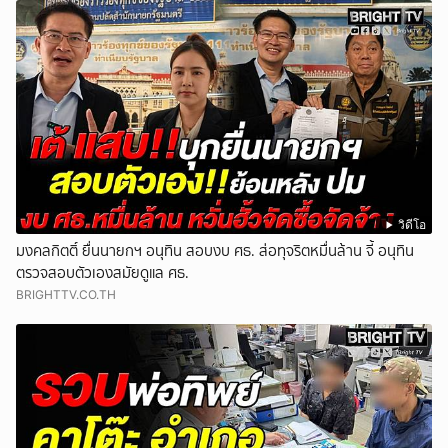
วิดีโอ
มงคลกิตติ์ ยื่นนายกฯ อนุทิน สอบงบ ศธ. ส่อทุจริตหมื่นล้าน จี้ อนุทิน
ตรวจสอบตัวเองสมัยดูแล ศธ.
BRIGHTTV.CO.TH