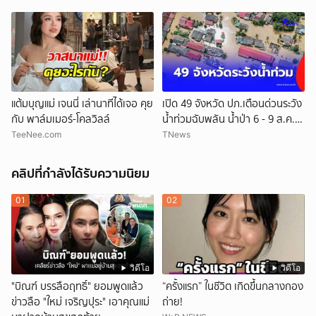
ริบไว้ 1.27 หมื่นล้าน เมื่อรายได้
น้ำมันถูกคุมจากภายนอก สู่คำถาม
อธิปไตยเศรษฐกิจยุคใหม่
แต้มบุญแม่ เจนนี่ เล่านาทีได้เจอ คุย
เปิด 49 จังหวัด ปภ.เตือนด่วนระวัง
กับ พาล์มเมอร์-โคลวิลล์
น้ำท่วมฉับพลัน น้ำป่า 6 - 9 ส.ค.
69
TeeNee.com
TNews
คลิปที่กำลังได้รับความนิยม
01
02
วิดีโอ
วิดีโอ
"บิณฑ์ บรรลือฤทธิ์" ยอมพูดแล้ว
“ครั้งแรก” ในชีวิต เกิดขึ้นกลางกอง
ข่าวลือ "ใหม่ เจริญปุระ" เอาคุณแม่
ถ่าย!