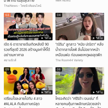
มาฝากบ้านสุขสุดท้าย
WeR NEWS
ThaiNews - ไทยนิวส์ออนไลน์
03
04
วิดีโอ
วิดีโอ
เปิด 6 ดาราชายจีนเกิดหลังปี 90
"ณิริน" ลูกสาว "หนิง ปณิตา" หลั่ง
รวยที่สุดปี 2026 สร้างมูลค่าให้ได้
น้ำตากลางไลฟ์ ลั่นไม่อยากหน้า
อย่างมหาศาล
เหมือนพ่อ ก่อนเผยเหตุผลสุดพีก
สยามนิวส์
The Room44 Variety
05
06
วิดีโอ
วิดีโอ
เตรียมใจละลายไปกับ 4 สาว
ใครจะคิดว่า "ศรีริต้า เจนเซ่น" ที่
#ALALA กับสัมภาษณ์สุด
หลายคนคุ้นภาพลักษณ์สวยสง่า