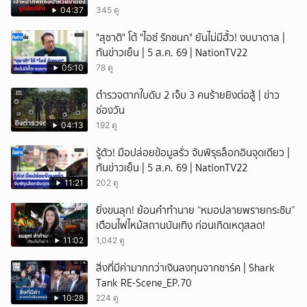
04:37
345 ดู
ยกเลิก
"สุชาติ" โต้ "ไอซ์ รักชนก" ยันไม่มีฮั้ว! งบบาดาล |
ทันข่าวเย็น | 5 ส.ค. 69 | NationTV22
05:10
78 ดู
ตำรวจตากใบดับ 2 เจ็บ 3 คนร้ายยิงต่อสู้ | ข่าว
ช่องวัน
04:13
192 ดู
รู้ตัว! มือปล่อยข้อมูลรั่ว จับพิรุธล็อกอินจุดเดียว |
ทันข่าวเย็น | 5 ส.ค. 69 | NationTV22
11:21
202 ดู
ยิ่งขนลุก! ย้อนคำทำนาย “หมอปลายพรายกระซิบ”
เตือนไฟไหม้สถานบันเทิง ก่อนเกิดเหตุสลด!
11:02
1,042 ดู
สิ่งที่มีค่ามากกว่าเงินลงทุนจากชาร์ค | Shark
Tank RE-Scene_EP.70
10:28
224 ดู