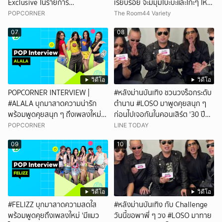
Exclusive ในรายการ
เรียบร้อย จะมีมุมโบ๊ะบ๊ะและโก๊ะๆ ให้ได้
#POPCORNER เร็ว ๆ นี้ที่
อมยิ้มเหมือนกัน งานนี้ทำเอาแฟนๆ
POPCORNER
The Room44 Variety
#LINETODAYPOP
ทั้งเอ็นดูทั้งหัวเราะ
07
08
วิดีโอ
วิดีโอ
POPCORNER INTERVIEW |
#หลังม่านบันเทิง ชวนวงร็อกระดับ
#ALALA บุกมาสาดความน่ารัก
ตำนาน #LOSO มาพูดคุยสนุก ๆ
พร้อมพูดคุยสนุก ๆ ถึงเพลงใหม่
ก่อนไปเจอกันในคอนเสิร์ต '30 ปี
'ON&OFF'
LOSO นานเท่าไรก็รอ'
POPCORNER
LINE TODAY
09
10
วิดีโอ
วิดีโอ
#FELIZZ บุกมาสาดความสดใส
#หลังม่านบันเทิง กับ Challenge
พร้อมพูดคุยถึงเพลงใหม่ 'มีแมว
วันนี้ขอพาพี่ ๆ วง #LOSO มาทาย