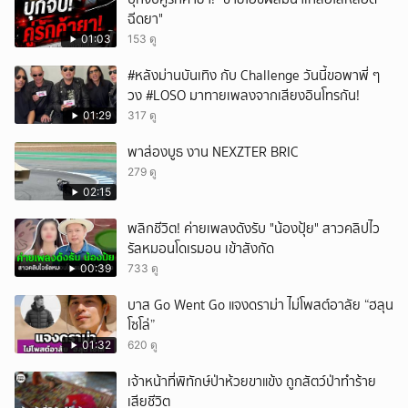
ฉีดยา"
01:03
153 ดู
#หลังม่านบันเทิง กับ Challenge วันนี้ขอพาพี่ ๆ
วง #LOSO มาทายเพลงจากเสียงอินโทรกัน!
01:29
317 ดู
พาส่องบูธ งาน NEXZTER BRIC
279 ดู
02:15
พลิกชีวิต! ค่ายเพลงดังรับ "น้องปุ้ย" สาวคลิปไว
รัลหมอนโดเรมอน เข้าสังกัด
00:39
733 ดู
บาส Go Went Go แจงดราม่า ไม่โพสต์อาลัย “ฮลุน
โซโล่”
01:32
620 ดู
เจ้าหน้าที่พิทักษ์ป่าห้วยขาแข้ง ถูกสัตว์ป่าทำร้าย
เสียชีวิต