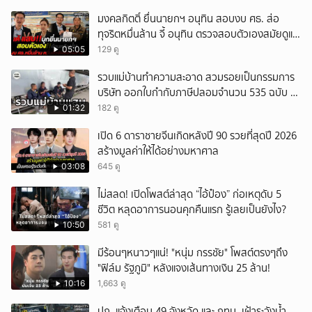
มงคลกิตติ์ ยื่นนายกฯ อนุทิน สอบงบ ศธ. ส่อ
ทุจริตหมื่นล้าน จี้ อนุทิน ตรวจสอบตัวเองสมัยดูแล
ศธ.
05:05
129 ดู
รวบแม่บ้านทำความสะอาด สวมรอยเป็นกรรมการ
บริษัท ออกใบกำกับภาษีปลอมจำนวน 535 ฉบับ รัฐ
เสียหายกว่า 129 ล้านบาท
01:32
182 ดู
เปิด 6 ดาราชายจีนเกิดหลังปี 90 รวยที่สุดปี 2026
สร้างมูลค่าให้ได้อย่างมหาศาล
03:08
645 ดู
ไม่สลด! เปิดโพสต์ล่าสุด “ไอ้ป๋อง” ก่อเหตุดับ 5
ชีวิต หลุดอาการนอนคุกคืนแรก รู้เลยเป็นยังไง?
10:50
581 ดู
มีร้อนๆหนาวๆแน่! "หนุ่ม กรรชัย" โพสต์ตรงๆถึง
"ฟิล์ม รัฐภูมิ" หลังแจงเส้นทางเงิน 25 ล้าน!
10:16
1,663 ดู
ปภ. แจ้งเตือน 49 จังหวัด และ กทม. เฝ้าระวังน้ำ