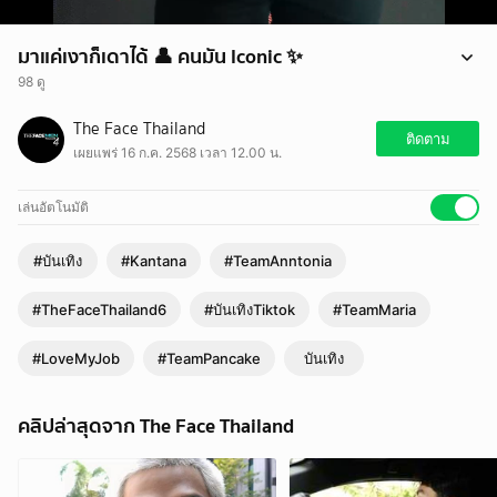
มาแค่เงาก็เดาได้ 👤 คนมัน Iconic ✨
98 ดู
มาแค่เงาก็เดาได้ 👤 คนมัน Iconic ✨
The Face Thailand
#TheFaceThailand6 #Kantana
ติดตาม
เผยแพร่ 16 ก.ค. 2568 เวลา 12.00 น.
#TeamMaria #TeamAnntonia #TeamPancake
#LoveMyJob #บันเทิงTiktok
เล่นอัตโนมัติ
#บันเทิง
#Kantana
#TeamAnntonia
#TheFaceThailand6
#บันเทิงTiktok
#TeamMaria
#LoveMyJob
#TeamPancake
บันเทิง
คลิปล่าสุดจาก The Face Thailand