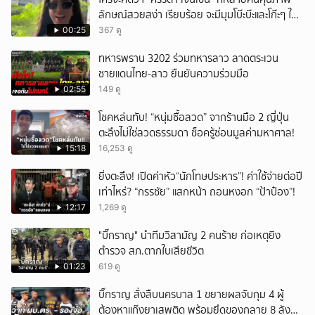
ลักษณ์สวยสง่า เรียบร้อย จะมีมุมโบ๊ะบ๊ะและโก๊ะๆ ให้
ได้อมยิ้มเหมือนกัน งานนี้ทำเอาแฟนๆ ทั้งเอ็นดูทั้ง
00:25
367 ดู
หัวเราะ
ทหารพราน 3202 ร่วมทหารลาว ลาดตระเวน
ชายแดนไทย-ลาว ยืนยันความร่วมมือ
02:55
149 ดู
โชคหล่นทับ! “หนุ่มซื้อลวด” จากร้านมือ 2 ญี่ปุ่น
ตะลึงไม่ใช่ลวดธรรมดา ช็อครู้ซ่อนมูลค่ามหาศาล!
15:18
16,253 ดู
ยิ่งตะลึง! เปิดค่าหัว“นักโทษประหาร”! ค่าใช้จ่ายต่อปี
เท่าไหร่? “กรรชัย” แสกหน้า ถอนหงอก “ป้าป๋อง”!
12:17
1,269 ดู
"บิ๊กราญ" นำทีมวิสามัญ 2 คนร้าย ก่อเหตุยิง
ตำรวจ สภ.ตากใบเสียชีวิต
01:23
619 ดู
บิ๊กราญ สั่งสืบนครบาล 1 ขยายผลจับกุม 4 ผู้
ต้องหาแก๊งยาเสพติด พร้อมยึดของกลาย 8 ลัง