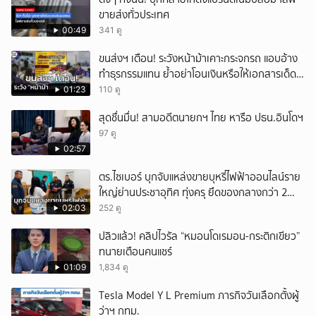
ขายส่งทั่วประเทศ
00:49
341 ดู
ขนส่งฯ เตือน! ระวังหน้าม้าเคาะกระจกรถ แอบอ้าง
ทำธุรกรรมแทน ย้ำอย่าโอนเงินหรือให้เอกสารเด็ด
ขาด
01:23
110 ดู
สุดชื่นมื่น! สามอดีตนายกฯ ไทย หารือ ปธน.อินโดฯ
97 ดู
02:57
ตร.ไซเบอร์ บุกจับแหล่งขายบุหรี่ไฟฟ้าออนไลน์ราย
ใหญ่ย่านประชาอุทิศ ทุ่งครุ ยึดของกลางกว่า 2
หมื่นชิ้น
02:03
252 ดู
ปลิวแล้ว! คลิปไวรัล “หมอนโดเรมอน-กระติกเขียว”
ทนายเตือนคนแชร์
01:09
1,834 ดู
Tesla Model Y L Premium ภารกิจวันเลือกตั้งผู้
ว่าฯ กทม.