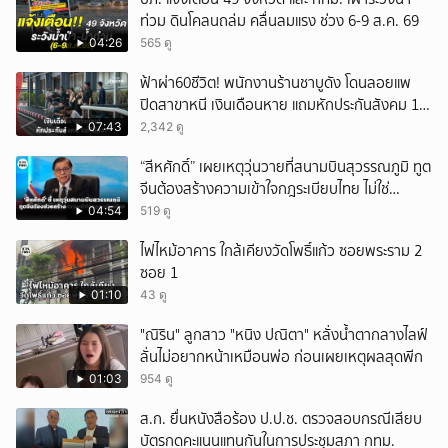
ท่วม ดินโคลนถล่ม คลื่นลมแรง ช่วง 6-9 ส.ค. 69
04:26
565 ดู
ฟ้าผ่า60ชีวิต! พนักงานร้านชาบูดัง โดนลอยแพ
ปิดสาขาหนี เงินเดือนหาย แถมหักประกันสังคม 11
เดือนแต่ไม่ส่ง?
07:43
2,342 ดู
“สีหศักดิ์” เผยเหตุวุ่นวายที่สนามบินสุวรรณภูมิ ทูต
จีนต้องสร้างความเข้าใจกฎระเบียบไทย ไม่ใช่
ปกป้องฝ่ายจีนเพียงอย่างเดียว
04:54
519 ดู
ไฟไหม้อาคาร ใกล้เคียงวัดโพธิ์แก้ว ซอยพระราม 2
ซอย 1
01:10
43 ดู
"ณิริน" ลูกสาว "หนิง ปณิตา" หลั่งน้ำตากลางไลฟ์
ลั่นไม่อยากหน้าเหมือนพ่อ ก่อนเผยเหตุผลสุดพีก
01:03
954 ดู
ส.ก. ยื่นหนังสือร้อง ป.ป.ช. ตรวจสอบกรณีเสียบ
บัตรกดคะแนนแทนกันในการประชุมสภา กทม.