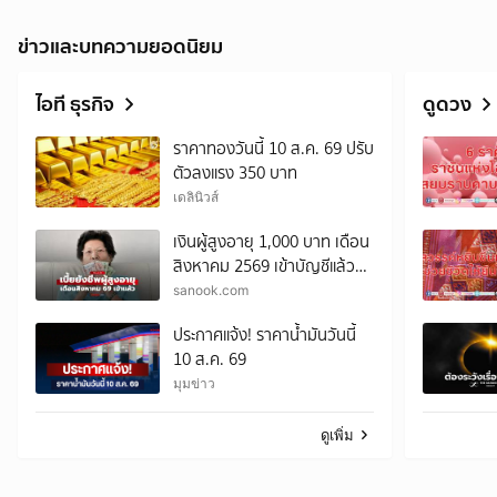
ข่าวและบทความยอดนิยม
ไอที ธุรกิจ
ดูดวง
ราคาทองวันนี้ 10 ส.ค. 69 ปรับ
ตัวลงแรง 350 บาท
เดลินิวส์
เงินผู้สูงอายุ 1,000 บาท เดือน
สิงหาคม 2569 เข้าบัญชีแล้ว
เช็กเลย!
sanook.com
ประกาศแจ้ง! ราคาน้ำมันวันนี้
10 ส.ค. 69
มุมข่าว
ดูเพิ่ม