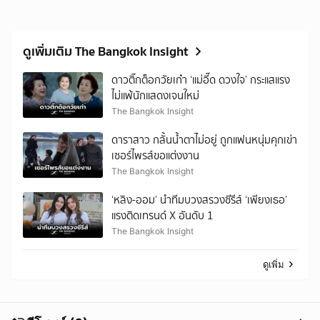
ดูเพิ่มเติม The Bangkok Insight
ดาวติ๊กต็อกวัยเก๋า ‘แม่อี๊ด ดวงใจ’ กระแสแรง
ไม่แพ้นักแสดงเจนใหม่
The Bangkok Insight
ดาราสาว กลั้นน้ำตาไม่อยู่ ถูกแฟนหนุ่มคุกเข่า
เซอร์ไพรส์ขอแต่งงาน
The Bangkok Insight
‘หลิง-ออม’ นำทีมบวงสรวงซีรีส์ ‘เพียงเธอ’
แรงติดเทรนด์ X อันดับ 1
The Bangkok Insight
ดูเพิ่ม