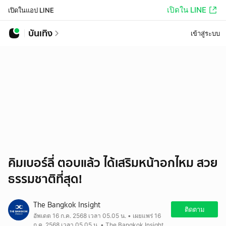
เปิดใน LINE
เปิดในแอป LINE
บันเทิง
เข้าสู่ระบบ
คิมเบอร์ลี่ ตอบแล้ว ได้เสริมหน้าอกไหม สวย
ธรรมชาติที่สุด!
The Bangkok Insight
ติดตาม
อัพเดต 16 ก.ค. 2568 เวลา 05.05 น. • เผยแพร่ 16
ก.ค. 2568 เวลา 05.05 น. • The Bangkok Insight