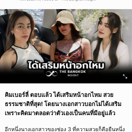
คิมเบอร์ลี่ ตอบแล้ว ได้เสริมหน้าอกไหม สวย
ธรรมชาติที่สุด! โดยนางเอกสาวบอกไม่ได้เสริม
เพราะคิดมาตลอดว่าตัวเองเป็นคนที่มีอยู่แล้ว
อีกหนึ่งนางเอกสาวของช่อง 3 ที่ความสวยก็คือยืนหนึ่ง