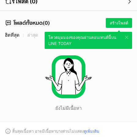
รีโพสต์ (0)
โพสต์ทั้งหมด(0)
สร้างโพสต์
ฮิตที่สุด
ล่าสุด
โควตมุมมองของคุณผ่านคอนเทนต์นี้บน
LINE TODAY
ยังไม่มีเนื้อหา
สิ้นสุดเนื้อหา อาจมีเนื้อหาบางส่วนไม่แสดง
ดูเพิ่มเติม