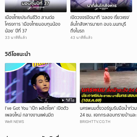
เมืองไทยประกันชีวิต สานต่อ
เปิดวงจรปิดนาที ‘ฉลอง เรี่ยวแรง’
โครงการ ‘เมืองไทยมอบทุนน้อง
ลั่นไกสังหารนายก อบจ.นนทบุรี
น้อย’ ปีที่ 37
ถึงในรถ
33 นาทีที่แล้ว
43 นาทีที่แล้ว
วิดีโอแนะนำ
วิดีโอ
I’ve Got You “เป๊ก ผลิตโชค” เปิดตัว
นครพนมตั้งวอร์รูมรับมือน้ำท่
เพลงใหม่ กลางงานแฟนมีต
24 ชม. แจกกระสอบทรายบ้านละ 
เตือนเช็กข่าวปลอมก่อนแชร์
WeR NEWS
BRIGHTTV.CO.TH