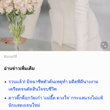
คิมเบอร์ลี่
อ่านข่าวเพิ่มเติม
ยกเลิก
รวบแล้ว! มิจฉาชีพตัวต้นเหตุทำ อดีตพีดีนางงาม
เครียดจนตัดสินใจจบชีวิต
ดาวติ๊กต็อกวัยเก๋า ‘แม่อี๊ด ดวงใจ’ กระแสแรงไม่แพ้
นักแสดงเจนใหม่