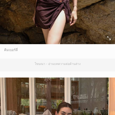
คิมเบอร์ลี่
โฆษณา - อ่านบทความต่อด้านล่าง