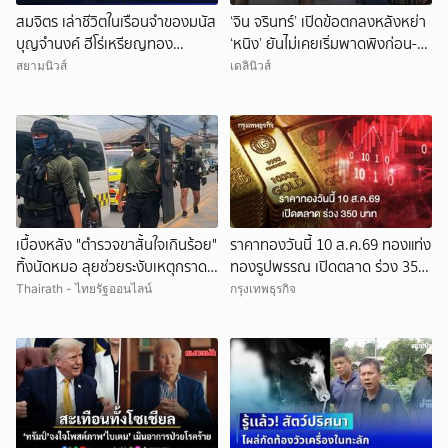
สมจิตร เล่าชีวิตในเรือนจำของมนัส
‘จิน จรินทร์’ เปิดข้อตกลงหลังหย่า
บุญจำนงค์ ฮีโร่เหรียญทอง
‘หนิง’ ยันไม่เคยเริ่มพาดพิงก่อน-
โอลิมปิก
ขอแยกย้ายใช้ชีวิตเพื่อลูก!
สยามนิวส์
เดลินิวส์
เบื้องหลัง "ตำรวจขาสั้นใจเกินร้อย"
ราคาทองวันนี้ 10 ส.ค.69 ทองแท่ง
ทิ้งนัดหมอ ลุยช่วยระงับเหตุกราด
ทองรูปพรรณ เปิดตลาด ร่วง 350
ยิงในโรงเรียน
บาท
Thairath - ไทยรัฐออนไลน์
กรุงเทพธุรกิจ