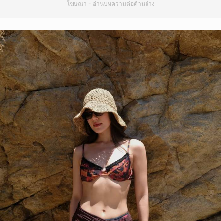
โฆษณา - อ่านบทความต่อด้านล่าง