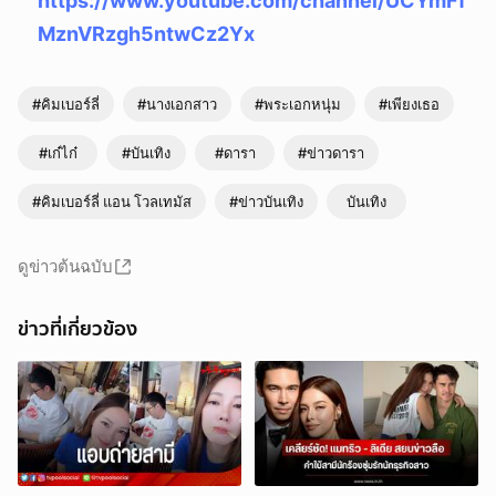
https://www.youtube.com/channel/UCYmFf
MznVRzgh5ntwCz2Yx
#คิมเบอร์ลี่
#นางเอกสาว
#พระเอกหนุ่ม
#เพียงเธอ
#เก๋ไก๋
#บันเทิง
#ดารา
#ข่าวดารา
#คิมเบอร์ลี่ แอน โวลเทมัส
#ข่าวบันเทิง
บันเทิง
ดูข่าวต้นฉบับ
ข่าวที่เกี่ยวข้อง