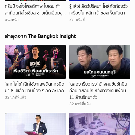
ทรัมป์ จงใจโพสต์ภาพ ไบเดน ทำ
รู้เเล้ว! สัตว์ปริศนา โผล่กัดท้องวัว
สะเทือนทั้งโซเชียล ชาวเน็ตเอือมขุด
เครื่องในทะลัก เจ้าของเห็นกับตา
คำพูดประจานความเลือดเย็น
แนวหน้า
สยามนิวส์
ล่าสุดจาก The Bangkok Insight
‘เสก โลโซ’ เลิกใช้ยาเสพติดทุกชนิด
‘ฉลอง เรี่ยวแรง’ อ้างคนขับชักปืน
มา 8 ปีแล้ว ชวนน้อง ๆ ลด ละ เลิก
ก่อนเลยลั่นไก หวังทวงเงินเพื่อน
11 ล้านรักษาตัว
32 นาทีที่แล้ว
32 นาทีที่แล้ว