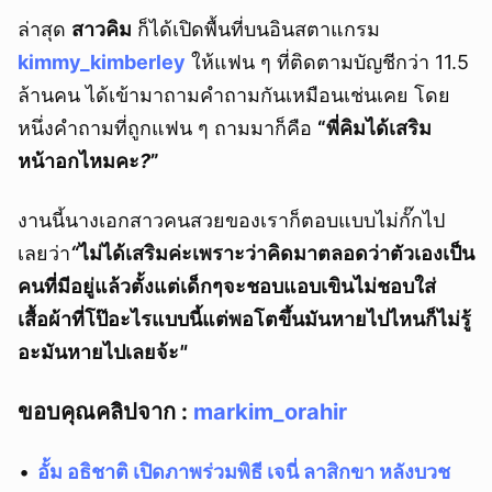
ล่าสุด
สาวคิม
ก็ได้เปิดพื้นที่บนอินสตาแกรม
kimmy_kimberley
ให้แฟน ๆ ที่ติดตามบัญชีกว่า 11.5
ล้านคน ได้เข้ามาถามคำถามกันเหมือนเช่นเคย โดย
หนึ่งคำถามที่ถูกแฟน ๆ ถามมาก็คือ
“พี่คิมได้เสริม
หน้าอกไหมคะ
?
”
งานนี้นางเอกสาวคนสวยของเราก็ตอบแบบไม่กั๊กไป
เลยว่า
“
ไม่ได้เสริมค่ะเพราะว่าคิดมาตลอดว่าตัวเองเป็น
คนที่มีอยู่แล้วตั้งแต่เด็กๆจะชอบแอบเขินไม่ชอบใส่
เสื้อผ้าที่โป๊อะไรแบบนี้แต่พอโตขึ้นมันหายไปไหนก็ไม่รู้
อะมันหายไปเลยจ้ะ
"
ขอบคุณคลิปจาก :
markim_orahir
อั้ม อธิชาติ เปิดภาพร่วมพิธี เจนี่ ลาสิกขา หลังบวช