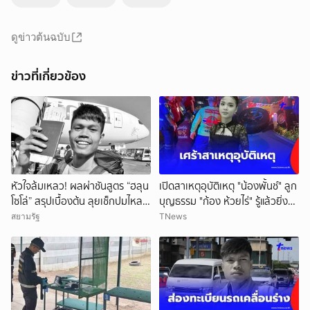
ดูข่าวต้นฉบับ
ข่าวที่เกี่ยวข้อง
หัวใจล้มเหลว! ผลผ่าชันสูตร “ฮลุน
เปิดสาเหตุอุบัติเหตุ "น้องพั้นช์" ลูก
โซโล่” สรุปเบื้องต้น ลุยเช็กปมไหล
บุญธรรม "ก้อง ห้วยไร่" รู้แล้วยิ่ง
ตาย ยังไม่ตัดทิ้งสารพิษ
สลดใจ
สยามรัฐ
TNews