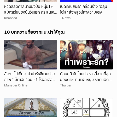
หวิดสลดคาสนามยิงปืน หนุ่ม19
เปิดทะเบียนรถเคลื่อนร่าง "ฮลุน
สมัครเรียนยิงปืนวันแรก กระสุนเจาะ
โซโล่" ส่งพิสูจน์หาความจริง
ท้ายทอย เร่งยื้อชีวิต
Khaosod
TNews
10 บทความที่อยากแนะนำให้คุณ
ยกเลิก
สังขารไม่เที่ยง! ปาปารัซซี่แอบถ่าย
ย้อนคดี นักโทษประหารที่สวยที่สุด
ภาพ “เบ็คแฮม” วัย 51 ไร้ฟิลเตอร์
ยอมตายแทนแฟนหนุ่ม รักคนผิด
เผยให้เห็นผมบาง-ศีรษะล้าน
ชีวิตดิ่งเหว
Manager Online
Thaiger