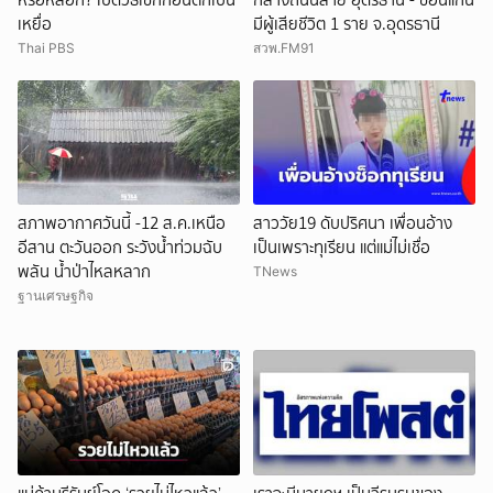
เหยื่อ
มีผู้เสียชีวิต 1 ราย จ.อุดรธานี
Thai PBS
สวพ.FM91
สภาพอากาศวันนี้ -12 ส.ค.เหนือ
สาววัย19 ดับปริศนา เพื่อนอ้าง
อีสาน ตะวันออก ระวังน้ำท่วมฉับ
เป็นเพราะทุเรียน แต่แม่ไม่เชื่อ
พลัน น้ำป่าไหลหลาก
TNews
ฐานเศรษฐกิจ