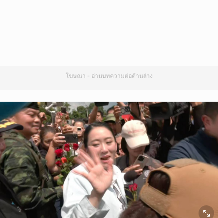
โฆษณา - อ่านบทความต่อด้านล่าง