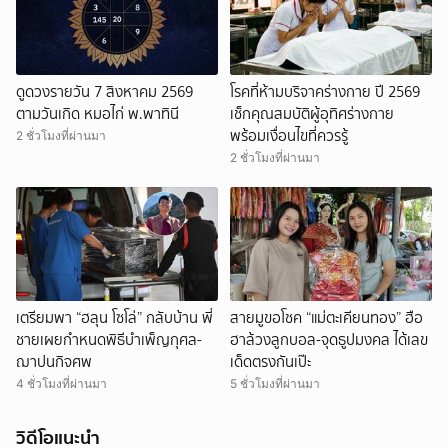
ดูดวงรายวัน 7 สิงหาคม 2569
โรคที่ห้ามบริจาคร่างกาย ปี 2569
ตามวันเกิด หมอไก่ พ.พาทินี
เช็กคุณสมบัติผู้อุทิศร่างกาย
พร้อมเงื่อนไขที่ควรรู้
2 ชั่วโมงที่ผ่านมา
2 ชั่วโมงที่ผ่านมา
เตรียมพา “ฮลุน โซโล่” กลับบ้าน พี่
สายมูขอโชค “แม่ตะเคียนทอง” ฮือ
ชายเผยกำหนดพิธีบำเพ็ญกุศล-
ฮาล้วงลูกบอล-จุดธูปมงคล ได้เลข
ฌาปนกิจศพ
เด็ดตรงกันเป๊ะ
4 ชั่วโมงที่ผ่านมา
5 ชั่วโมงที่ผ่านมา
วิดีโอแนะนำ