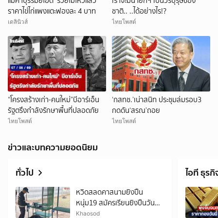
แม่ค้าบุรีรัมย์โอด ‘รวยไม่ไหวแล้ว’
เราจะมีนายกฯ เป็นวีรบุรุษของ
ราคาไข่ไก่แพงแตะฟองละ 4 บาท
ชาติ.. ..ได้อย่างไร!?
เดลินิวส์
ไทยโพสต์
“โครงสร้างเก่า-คนใหม่”บีอาร์เอ็น
‘กสทช.’เน่าสนิท ประชุมล่มรอบ3
รัฐตรึงกำลังรักษาพื้นที่ปลอดภัย
กดดัน‘สรณ’ถอย
ไทยโพสต์
ไทยโพสต์
ข่าวและบทความยอดนิยม
ทั่วไป
ไอที ธุรกิ
หวิดสลดคาสนามยิงปืน
หนุ่ม19 สมัครเรียนยิงปืนวัน
แรก กระสุนเจาะท้ายทอย เร่งยื้อ
Khaosod