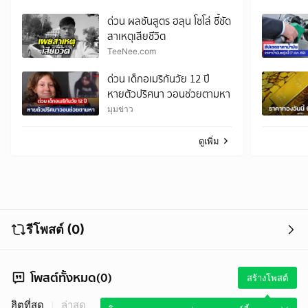
ชีวิต
ด่วน ผลชันสูตร ฮลุน โซโล่ ชี้ชัด
สาเหตุเสียชีวิต
TeeNee.com
ด่วน เด็กอเมริกันวัย 12 ปี
หายตัวปริศนา วอนช่วยตามหา
มุมข่าว
ดูเพิ่ม
รีโพสต์ (0)
โพสต์ทั้งหมด(0)
สร้างโพสต์
ฮิตที่สุด
ล่าสุด