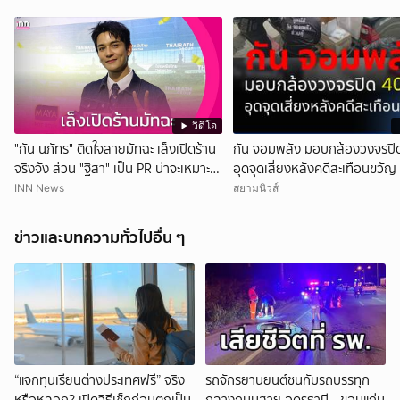
วิดีโอ
"กัน นภัทร" ติดใจสายมัทฉะ เล็งเปิดร้าน
กัน จอมพลัง มอบกล้องวงจรปิด
จริงจัง ส่วน "ฐิสา" เป็น PR น่าจะเหมาะ
อุดจุดเสี่ยงหลังคดีสะเทือนขวัญ
กว่า
INN News
สยามนิวส์
ข่าวและบทความทั่วไปอื่น ๆ
“แจกทุนเรียนต่างประเทศฟรี” จริง
รถจักรยานยนต์ชนกับรถบรรทุก
หรือหลอก? เปิดวิธีเช็กก่อนตกเป็น
กลางถนนสาย อุดรธานี - ขอนแก่น