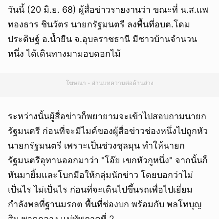
วันนี้ (20 มิ.ย. 68) ผู้สื่อข่าวรายงานว่า ขณะที่ น.ส.แพ
ทองธาร ชินวัตร นายกรัฐมนตรี ลงพื้นที่อบต.โดม
ประดิษฐ์ อ.น้ำยืน จ.อุบลราชธานี มีชาวบ้านจำนวน
หนึ่ง ได้เดินทางมามอบดอกไม้
โฆษณา - อ่านบทความต่อด้านล่าง
ระหว่างนั้นผู้สื่อข่าวก็พยายามจะเข้าไปสอบถามนายก
รัฐมนตรี ก่อนที่จะมีไมค์ของผู้สื่อข่าวช่องหนึ่งไปถูกหัว
นายกรัฐมนตรี เพราะเป็นช่วงชุลมุน ทำให้นายก
รัฐมนตรีอุทานออกมาว่า "โอ๊ย เขกหัวกูหนึ่ง" จากนั้นก็
หันมายิ้มและโบกมือให้กลุ่มนักข่าว โดยบอกว่าไม่
เป็นไร ไม่เป็นไร ก่อนที่จะเดินไปขึ้นรถเพื่อไปเยี่ยม
กำลังพลที่ฐานมรกต พื้นที่ช่องบก พร้อมกับ พลโทบุญ
สิน พาดกลาง แม่ทัพภาคที่ 2