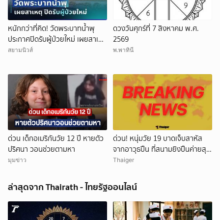
หนักกว่าที่คิด! วัดพระบาทน้ำพุ
ดวงวันศุกร์ที่ 7 สิงหาคม พ.ศ.
ประกาศปิดรับผู้ป่วยใหม่ เผยสาเหตุ
2569
สุดสะเทือนใจ
สยามนิวส์
พ.พาทินี
ด่วน เด็กอเมริกันวัย 12 ปี หายตัว
ด่วน! หนุ่มวัย 19 บาดเจ็บสาหัส
ปริศนา วอนช่วยตามหา
จากอาวุธปืน ที่สนามยิงปืนค่ายสุร
นารี โคราช ตำรวจเร่งสอบสาเหตุ
มุมข่าว
Thaiger
ล่าสุดจาก Thairath - ไทยรัฐออนไลน์