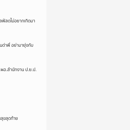
ปไลฟ์สดไม่อยากเกิดมา
นด่าพี่ อย่ามายุ่งกับ
่ง ผอ.สำนักงาน ป.ย.ป.
นสุขสุดท้าย