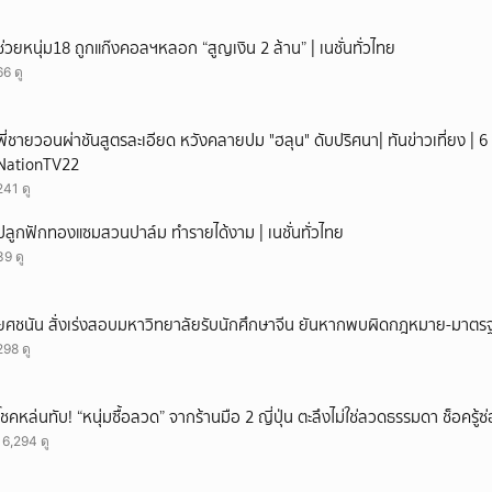
ช่วยหนุ่ม18 ถูกแก๊งคอลฯหลอก “สูญเงิน 2 ล้าน” | เนชั่นทั่วไทย
66 ดู
พี่ชายวอนผ่าชันสูตรละเอียด หวังคลายปม "ฮลุน" ดับปริศนา| ทันข่าวเที่ยง | 6 
NationTV22
241 ดู
ปลูกฟักทองแซมสวนปาล์ม ทำรายได้งาม | เนชั่นทั่วไทย
39 ดู
ยศชนัน สั่งเร่งสอบมหาวิทยาลัยรับนักศึกษาจีน ยันหากพบผิดกฎหมาย-มาตรฐ
298 ดู
โชคหล่นทับ! “หนุ่มซื้อลวด” จากร้านมือ 2 ญี่ปุ่น ตะลึงไม่ใช่ลวดธรรมดา ช็อครู
16,294 ดู