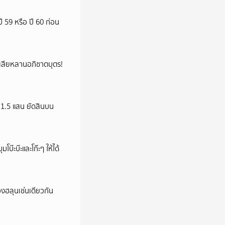
ี 59 หรือ ปี 60 ก่อน
ูญเสียหลานอภิชาตบุตร!
ว 1.5 แสน ยัดสินบน
บ๊ะบ๊ะและโก๊ะๆ ให้ได้
องฮลุนเช่นเดียวกัน