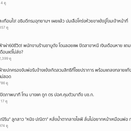
14 ดู
สะเทือนใจ! อธิบดีกรมอุทยานฯ เผยแล้ว ปมเสือโคร่งห้วยขาแข้งจู่โจมเจ้าหน้าที่
357 ดู
ฟ้าผ่า60ชีวิต! พนักงานร้านชาบูดัง โดนลอยแพ ปิดสาขาหนี เงินเดือนหาย แถ
เดือนแต่ไม่ส่ง?
2,399 ดู
ฝ่ายปกครองจับพ่อรับจ้างแจ้งเกิดสวมสิทธิที่ไชยปราการ พร้อมแถลงทลายแก๊งทุจ
แม่สอด
786 ดู
เปิดภาพนาที โทน บางแค ถูก ตร ปอศ.คุมตัวมาถึง บช.ก.
117 ดู
"ณิริน" ลูกสาว "หนิง ปณิตา" หลั่งน้ำตากลางไลฟ์ ลั่นไม่อยากหน้าเหมือนพ่อ
974 ดู