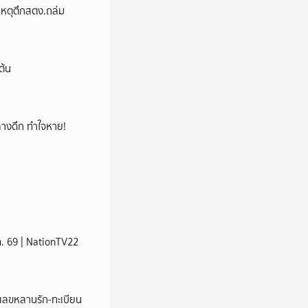
ม่เหตุตึกสตง.ถล่ม
ต้น
กกลางดึก ทำใจหาย!
ส.ค. 69 | NationTV22
ชว์เลขหลานรัก-ทะเบียน