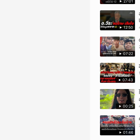
27:01
12:50
07:22
07:43
00:25
01:46