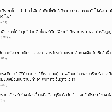
อ.วีระ ขอโทษ! ถ้าทำอะไรผิด ยินดีแก้ไขยินดีเยียวยา กรมอุทยาน ยันไปจริง คาดป
ปิดให้พัก
425 ดู
ตะลึง! รายได้ “ฮลุน” ก่อนเสียในจอร์เจีย “พี่ชาย” เปิดอาการ “ย่าฮลุน” หลังส
28,979 ดู
สืบต่อแก๊งมะขามเปียก! รองจ๋อ - สารวัตรแจ๊ะ แกะรอยเส้นทางเงิน จับเพิ่มอีกหิ้
120 ดู
ใครจะคิดว่า "ศรีริต้า เจนเซ่น" ที่หลายคนคุ้นภาพลักษณ์สวยสง่า เรียบร้อย จะมีมุมโ
อมยิ้มเหมือนกัน งานนี้ทำเอาแฟนๆ ทั้งเอ็นดูทั้งหัวเราะ
435 ดู
ครอบครัวรอรับร่าง น้องอั้ม เหยื่อเรือมยุรีนารีกลับบ้าน เผยนึกถึงกรณีของ น้
73 ดู