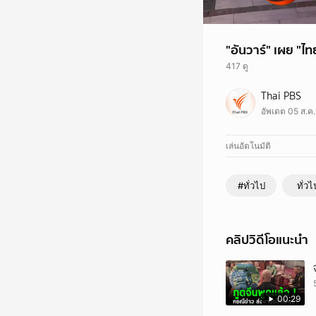
"อันวาร์" เผย "ไ
417 ดู
อันวาร์ อิบราฮิม นาย
Thai PBS
สามารถบรรลุฉันทามติร่
อัพเดต 05 ส.ค
นอกจากนี้ นายกรัฐมนตร
แม้ว่าวาระการดำรงตำแ
เล่นอัตโนมัติ
#ทั่วไป
ทั่วไ
คลิปวิดีโอแนะนำ
00:29