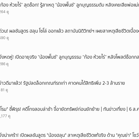
“ก้อง ห้วยไร่” สุดช็อก! รู้สาเหตุ “น้องพั๊นซ์“ ลูกบุญธรรมดับ หลังเคยเสียพ่อแ
264 ดู
ด่วน! ผลชันสูตร ฮลุน โซโล่ ออกแล้ว สถาบันนิติวิทย์ฯ เผยสาเหตุเสียชีวิตเบื้อง
590 ดู
ยิ่งหดหู่! เปิดอายุจริง “น้องพั๊นซ์“ ลูกบุญธรรม “ก้อง ห้วยไร่” หลังโพสต์ช็อ
286 ดู
ข่าวดีมาแล้ว! รัฐปลดล็อกเกณฑ์รถเก่า คาดคนได้สิทธิเพิ่ม 2-3 ล้านราย
181 ดู
"โรม" ชี้พิรุธ! คดีโกงสอบล่าช้า จี้อายัดทรัพย์ก่อนยักย้าย | ทันข่าวเที่ยง | 6 
1,177 ดู
ยิ่งน่าเศร้า! เปิดผลชันสูตร "น้องฮลุน" สาเหตุเสียชีวิตแท้จริง ด้าน "คุณย่า" โ