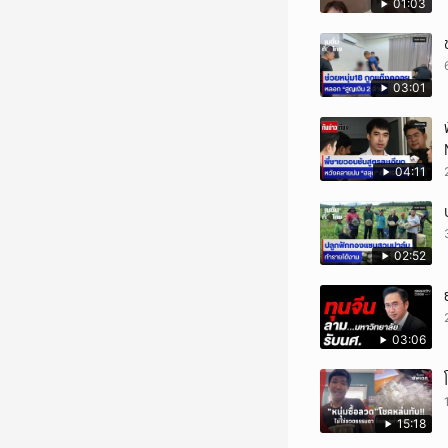
01:03
03:01
04:11
02:52
03:06
15:18