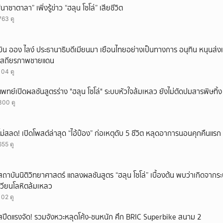
“นาซาตาลา” เพิ่งรู้ข่าว “ฮลุน โซโล่” เสียชีวิต
ยกเลิก
763 ดู
มิน ออง ไลง์ ประธานาธิบดีเมียนมา เยือนไทยอย่างเป็นทางการ อนุทิน หนุนส่ง
เสถียรภาพชายแดน
104 ดู
แพทย์เปิดผลชันสูตรร่าง "ฮลุน โซโล่" ระบบหัวใจล้มเหลว ยังไม่ตัดปมสารพิษทิ้ง
300 ดู
ไม่สลด! เปิดโพสต์ล่าสุด “ไอ้ป๋อง” ก่อเหตุดับ 5 ชีวิต หลุดอาการนอนคุกคืนแรก ร
655 ดู
สถาบันนิติวิทยาศาสตร์ แถลงผลชันสูตร “ฮลุน โซโล่” เบื้องต้น พบว่าเกิดจาก
เวียนโลหิตล้มเหลว
102 ดู
สปีดแรงจัด! รวมจังหวะหลุดโค้ง-ชนหนัก ศึก BRIC Superbike สนาม 2