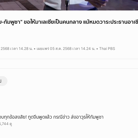
ทย-กัมพูชา" ขอให้มาเลเซียเป็นคนกลาง แม้หมดวาระประธานอาเซ
กรัฐมนตรีมาเลเซีย ตอบข้อซักถามในการประชุมสภาผู้แทนราษฎร ตั้งความหวังว่า ท
วมกันได้ ในการประชุมระดับรัฐมนตรีวันที่ 7 สิงหาคมนี้
. 2568 เวลา 14.28 น. • เผยแพร่ 05 ส.ค. 2568 เวลา 14.24 น. • Thai PBS
ีมาเลเซีย ระบุว่า ไทยและกัมพูชาร้องขอให้มาเลเซียทำหน้าที่เป็นคนกลางไกล่เก
หน่งประธานอาเซียนปีนี้จะสิ้นสุดไปแล้วก็ตาม
ป
จบทุกข้อสงสัย! ทูตจีนพูดแล้ว กรณีข่าว ส่งอาวุธให้กัมพูชา
5,744 ดู