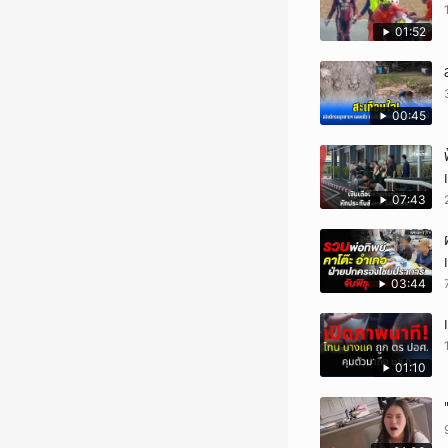
01:52
00:45
07:43
03:44
01:10