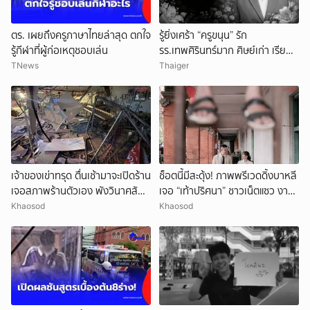
ตร. เผยถึงครูภาษาไทยล่าสุด ตกใจ
รู้ยิ่งเศร้า “ครูขนุน” รัก
รู้กีฬาที่ผู้ก่อเหตุชอบเล่น
รร.เทพศิรินทร์มาก ศิษย์เก่า เรียน
จบกลับมาเป็นครู
TNews
Thaiger
เจ้าของเข่าทรุด ตื่นเช้ามาจะเปิดร้าน
ช็อตนี้มีสะดุ้ง! ภาพพรีเวดดิ้งบาหลี
เจอสภาพร้านตัวเอง พังวินาศสัน
เจอ “เท้าปริศนา” ชาวเน็ตแซว งาน
ตะโร เสียหายนับล้าน
แต่งหรือหนังผี
Khaosod
Khaosod