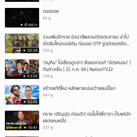
กองกอย
64 ดู
ตัวอย่าง
รวบเพิ่มอีกราย มิจฉาชีพสวมบัตรประชาชน นำไป
เปิดซิมใหม่เบอร์เดิม ก่อนขอ OTP รูดบัตรเครดิตผู้
เสียหาย
02:38
153 ดู
"อนุทิน" ไม่เสี่ยงถูกด่า! สั่งลดเกณฑ์ "บัตรคนจน" |
ทันข่าวเย็น | 21 ก.ค. 69 | NationTV22
03:29
138 ดู
สร้างสถิติใหม่ หลังพาสเปนคว้าแชมป์โลก
341 ดู
02:56
ทราย เจริญปุระ ถ่อมตัว! ตนไม่ใช่พี่ดารา เป็นแค่นัก
แสดงคนหนึ่ง
10:41
337 ดู