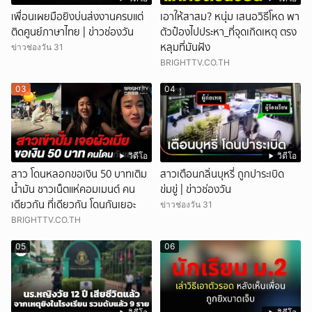
เพื่อนเผยมือยิงบ่นส่งงานครบแต่
เอาให้สาสม? หนุ่ม เสนอวิธีโหด พา
ติดศูนย์ภาษาไทย | ข่าวช่องวัน
ตัวป๋องไปประหา_ที่จุดเกิดเหตุ ตรง
หลุมที่มันฝัง
ข่าวช่องวัน 31
BRIGHTTV.CO.TH
03
04
วิดีโอ
วิดีโอ
สาว โดนหลอกขอเงิน 50 บาทเติม
สาวเตือนกลิ่นบุหรี่ ถูกปาระเบิด
น้ำมัน ชาวเน็ตแห่คอมเมนต์ คน
ข่มขู่ | ข่าวช่องวัน
เดียวกัน ที่เดียวกัน โดนกันเยอะ
ข่าวช่องวัน 31
BRIGHTTV.CO.TH
05
06