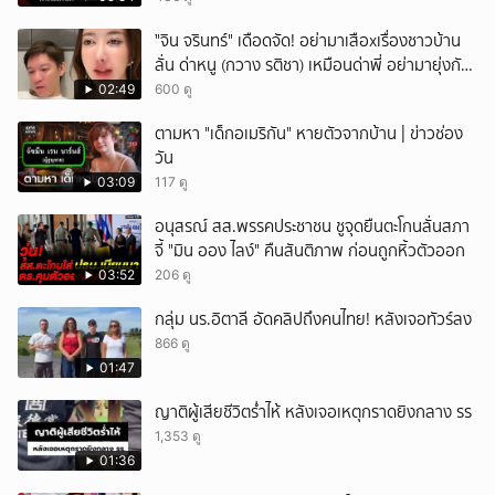
ั่"จิน จรินทร์" เดือดจัด! อย่ามาเสือxเรื่องชาวบ้าน
ลั่น ด่าหนู (กวาง รติชา) เหมือนด่าพี่ อย่ามายุ่งกับ
คนของผม จบ!!!
02:49
600 ดู
ตามหา "เด็กอเมริกัน" หายตัวจากบ้าน | ข่าวช่อง
วัน
03:09
117 ดู
อนุสรณ์ สส.พรรคประชาชน ชูจุดยืนตะโกนลั่นสภา
จี้ "มิน ออง ไลง์" คืนสันติภาพ ก่อนถูกหิ้วตัวออก
03:52
206 ดู
กลุ่ม นร.อิตาลี อัดคลิปถึงคนไทย! หลังเจอทัวร์ลง
866 ดู
01:47
ญาติผู้เสียชีวิตร่ำไห้ หลังเจอเหตุกราดยิงกลาง รร
1,353 ดู
01:36