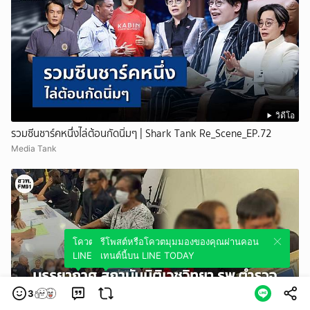
วิดีโอ
รวมซีนชาร์คหนึ่งไล่ต้อนกัดนิ่มๆ | Shark Tank Re_Scene_EP.72
Media Tank
โควตมุมมองของคุณผ่านคอนเทนต์นี้บน
รีโพสต์หรือโควตมุมมองของคุณผ่านคอน
LINE TODAY
เทนต์นี้บน LINE TODAY
3