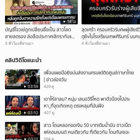
วิดีโอ
บัญชีโจวเย่ถูกเปลี่ยนชื่อเป็น สาวโสด
สุดเศร้า ครอบครัวรับศwผู้เสียชีว
สายสตรอง ส่อลือประกาศเลิกรากับแฟน
ตุยิvในโรงเรียนเทพศิรินทร์ นนทบุ
หนุ่ม
3 ชั่วโมงที่ผ่านมา
4 ชั่วโมงที่ผ่านมา
คลิปวิดีโอแนะนำ
เพื่อนเผยมือยิงบ่นส่งงานครบแต่ติดศูนย์ภาษาไทย
| ข่าวช่องวัน
03:59
429 ดู
เอาให้สาสม? หนุ่ม เสนอวิธีโหด พาตัวป๋องไปประ
หา_ที่จุดเกิดเหตุ ตรงหลุมที่มันฝัง
03:52
407 ดู
สาว โดนหลอกขอเงิน 50 บาทเติมน้ำมัน ชาวเน็ต
แห่คอมเมนต์ คนเดียวกัน ที่เดียวกัน โดนกันเยอะ
03:12
264 ดู