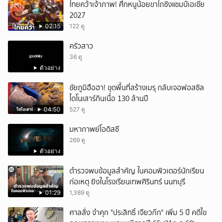
ไทยคว้าเจ้าภาพ! ศึกหนูน้อยขาไถชิงแชมป์เอเชีย
2027
02:15
122 ดู
ครัวสาว
36 ดู
ตัวอย่าง
ชัยภูมิฮือฮา! ขุดพื้นที่สร้างเมรุ กลับเจอฟอสซิล
ไดโนเสาร์กินเนื้อ 130 ล้านปี
04:50
527 ดู
มหากาพย์โอดิสซี
269 ดู
ตัวอย่าง
ตำรวจพบข้อมูลสำคัญ ในคอมพิวเตอร์นักเรียน
ก่อเหตุ ยิงในโรงเรียนเทพศิรินทร์ นนทบุรี
01:29
1,389 ดู
ศาลสั่ง จำคุก "ประสิทธิ์ เจียวก๊ก" เพิ่ม 5 ปี คดีไข