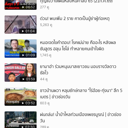
กุญแจวางแผนหลบหนีศาลปี 65 (21ก.ค.69)
06:52
277 ดู
ด่วน! พบเพิ่ม 2 ราย คาดเป็นปู่ย่าผู้ก่อเหตุ
5,263 ดู
01:04
หมอเจดไขคำตอบ! โรคแม่ม่าย คืออะไร หลังผล
ชันสูตร ฮลุน โซโล่ ทำหลายคนเข้าใจผิด
01:09
1,745 ดู
ยามาฮ่า ร่วมหนุนบาสเยาวชน มอบรางวัลดาว
ซัลโว
01:59
44 ดู
ชาวบ้านผวา หลุมยักษ์กลาง "ไร่อ้อย-ทุ่งนา" ลึก 5
เมตร | ข่าวช่องวัน
03:52
603 ดู
ฝนถล่ม! น้ำป่าไหลท่วมเมืองเพชรบูรณ์ | ข่าวช่อง
วัน
07:30
289 ดู