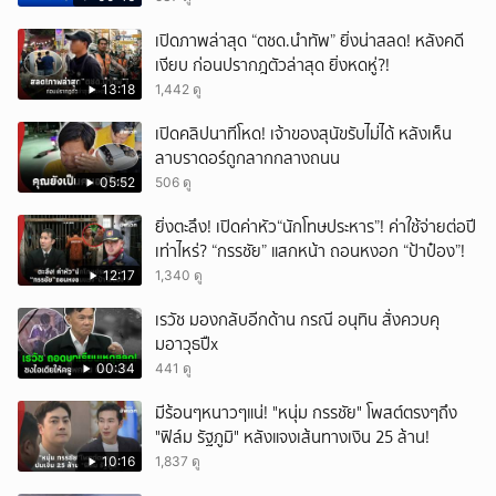
เปิดภาพล่าสุด “ตชด.นำทัพ” ยิ่งน่าสลด! หลังคดี
เงียบ ก่อนปรากฎตัวล่าสุด ยิ่งหดหู่?!
13:18
1,442 ดู
เปิดคลิปนาทีโหด! เจ้าของสุนัขรับไม่ได้ หลังเห็น
ลาบราดอร์ถูกลากกลางถนน
05:52
506 ดู
ยิ่งตะลึง! เปิดค่าหัว“นักโทษประหาร”! ค่าใช้จ่ายต่อปี
เท่าไหร่? “กรรชัย” แสกหน้า ถอนหงอก “ป้าป๋อง”!
12:17
1,340 ดู
เรวัช มองกลับอีกด้าน กรณี อนุทิน สั่งควบคุ
มอาวุธปืx
00:34
441 ดู
มีร้อนๆหนาวๆแน่! "หนุ่ม กรรชัย" โพสต์ตรงๆถึง
"ฟิล์ม รัฐภูมิ" หลังแจงเส้นทางเงิน 25 ล้าน!
10:16
1,837 ดู