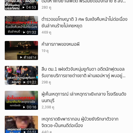
ต้องหาแก๊งยาเสพติด พร้อมยึดของกลาย 8 ลัง
ส่งผ่านขนส่งเอกชนเข้า กทม.
04:53
280 ดู
ตำรวจขอโทษญาติ 3 ศw รับแจ้งคืบหน้าไม่ต่อเนื่อง
ยันล่าคนร้ายไม่เคยหยุด
01:32
469 ดู
คำสารภาพของหมอผี
19 ดู
ตัวอย่าง
สืบ ตม.1 แฝงตัวจับหนุ่มยูกันดา อดีตนักฟุตบอล
รับขายบริการชายต่างชาติ ผ่านแอปหาคู่ พบอยู่
เกินกำหนดอนุญาต
01:22
298 ดู
ผู้เห็นเหตุการณ์ เล่าเหตุกราxยิxกลาง โรงเรียนดัง
นนทบุรี
00:16
2,398 ดู
เหตุกราดยิvพารากอน ผู้ป่วยยังรักษาตัวจาก
จิตเวช-เป็นคนดีต่อเนื่อง
01:51
440 ดู