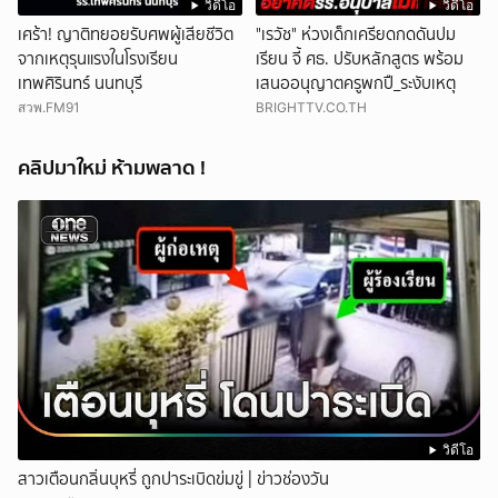
วิดีโอ
วิดีโอ
เศร้า! ญาติทยอยรับศพผู้เสียชีวิต
"เรวัช" ห่วงเด็กเครียดกดดันปม
จากเหตุรุนแรงในโรงเรียน
เรียน จี้ ศธ. ปรับหลักสูตร พร้อม
เทพศิรินทร์ นนทบุรี
เสนออนุญาตครูพกปื_ระงับเหตุ
สวพ.FM91
BRIGHTTV.CO.TH
คลิปมาใหม่ ห้ามพลาด !
วิดีโอ
สาวเตือนกลิ่นบุหรี่ ถูกปาระเบิดข่มขู่ | ข่าวช่องวัน