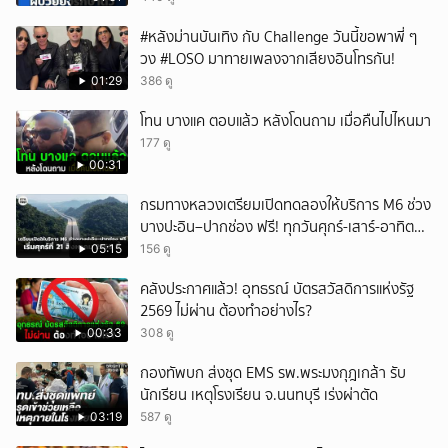
ยกเลิก
#หลังม่านบันเทิง กับ Challenge วันนี้ขอพาพี่ ๆ
วง #LOSO มาทายเพลงจากเสียงอินโทรกัน!
01:29
386 ดู
โทน บางแค ตอบแล้ว หลังโดนถาม เมื่อคืนไปไหนมา
177 ดู
00:31
กรมทางหลวงเตรียมเปิดทดลองให้บริการ M6 ช่วง
บางปะอิน–ปากช่อง ฟรี! ทุกวันศุกร์-เสาร์-อาทิตย์
เริ่มศุกร์ที่ 21 สิงหาคม 2569 นี้
05:15
156 ดู
คลังประกาศแล้ว! อุทธรณ์ บัตรสวัสดิการแห่งรัฐ
2569 ไม่ผ่าน ต้องทำอย่างไร?
00:33
308 ดู
กองทัพบก ส่งชุด EMS รพ.พระมงกุฎเกล้า รับ
นักเรียน เหตุโรงเรียน จ.นนทบุรี เร่งผ่าตัด
03:19
587 ดู