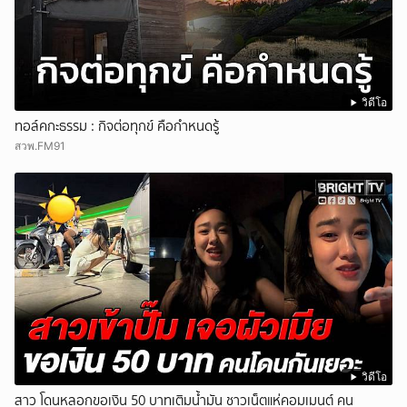
วิดีโอ
ทอล์คกะธรรม : กิจต่อทุกข์ คือกำหนดรู้
สวพ.FM91
วิดีโอ
สาว โดนหลอกขอเงิน 50 บาทเติมน้ำมัน ชาวเน็ตแห่คอมเมนต์ คน