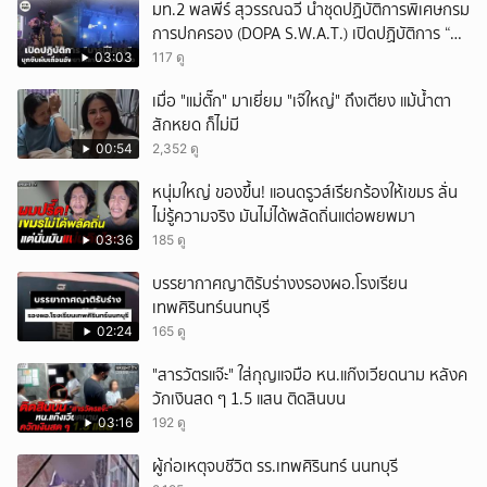
มท.2 พลพีร์ สุวรรณฉวี นำชุดปฏิบัติการพิเศษกรม
การปกครอง (DOPA S.W.A.T.) เปิดปฏิบัติการ “บา
รมีโสธร” บุกจับผับเถื่อนอัพยา กลางเมืองแปดริ้ว
03:03
117 ดู
เปิดถึงเช้า ไร้ใบอนุญาต
เมื่อ "แม่ตั๊ก" มาเยี่ยม "เจ๊ใหญ่" ถึงเตียง แม้น้ำตา
สักหยด ก็ไม่มี
00:54
2,352 ดู
หนุ่มใหญ่ ของขึ้น! แอนดรูวส์เรียกร้องให้เขมร ลั่น
ไม่รู้ความจริง มันไม่ได้พลัดถิ่นแต่อพยพมา
03:36
185 ดู
บรรยากาศญาติรับร่างงรองผอ.โรงเรียน
เทพศิรินทร์นนทบุรี
02:24
165 ดู
"สารวัตรแจ๊ะ" ใส่กุญแจมือ หน.แก๊งเวียดนาม หลังค
วักเงินสด ๆ 1.5 แสน ติดสินบน
03:16
192 ดู
ผู้ก่อเหตุจบชีวิต รร.เทพศิรินทร์ นนทบุรี