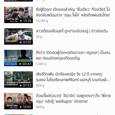
ยิ่งรู้ยิ่งจุก! เปิดของสำคัญ “ชิ้นเดียว” ที่จอเจียร์ ไม่
ส่งกลับพร้อมร่าง “ฮลุน โซโล่” หลังถึงแผ่นดินไทย!
13:28
13,195 ดู
สาวเตือนกลิ่นบุหรี่ ถูกปาระเบิดข่มขู่ | ข่าวช่องวัน
56 ดู
02:25
ถึงว่า! เปิดปมผู้ก่อเหตุเดินตามหา ครูอรสา เป็นคน
แรก ก่อนเกิดเหตุสะเทือนขวัญ
00:47
1,385 ดู
เสียชีวิตเพิ่ม นักเรียนหญิง วัย 12 ปี จากเหตุ
รุนแรง ในโรงเรียนเทพศิรินทร์ นนทบุรี รวมดับแล้ว
9 ราย
01:32
925 ดู
ตัวแม่โผล่ร่วมวง! “ลีน่าจัง” ขอพูดตรงๆ ถึง “พี่ชาย
ฮลุน” หลังรู้ “ผลชันสูตร” น้องชาย!
15:00
948 ดู