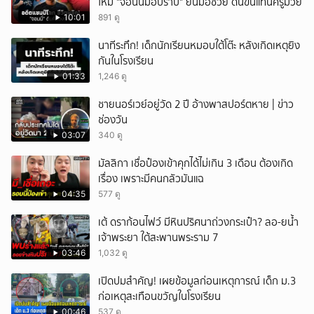
ใหม่ "จอนนี่มือปราบ" ยื่นมือช่วย ดันขึ้นแท่นครูมวย
10:01
891 ดู
นาทีระทึก! เด็กนักเรียนหมอบใต้โต๊ะ หลังเกิดเหตุยิง
กันในโรงเรียน
01:33
1,246 ดู
ชายนอร์เวย์อยู่วัด 2 ปี อ้างพาสปอร์ตหาย | ข่าว
ช่องวัน
03:07
340 ดู
มัลลิกา เชื่อป๋องเข้าคุกได้ไม่เกิน 3 เดือน ต้องเกิด
เรื่อง เพราะมีคนกลัวมันแฉ
04:35
577 ดู
เต้ ดราก้อนไฟว์ มีหินปริศนาถ่วงกระเป๋า? ลอ-ยน้ำ
เจ้าพระยา ใต้สะพานพระราม 7
03:46
1,032 ดู
เปิดปมสำคัญ! เผยข้อมูลก่อนเหตุการณ์ เด็ก ม.3
ก่อเหตุสะเทือนขวัญในโรงเรียน
00:46
537 ดู