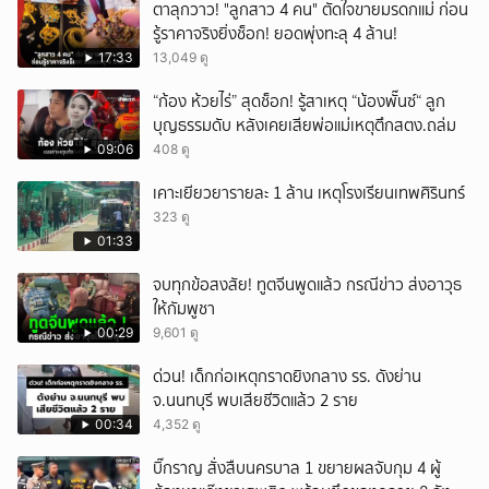
ตาลุกวาว! "ลูกสาว 4 คน" ตัดใจขายมรดกแม่ ก่อน
รู้ราคาจริงยิ่งช็อก! ยอดพุ่งทะลุ 4 ล้าน!
17:33
13,049 ดู
“ก้อง ห้วยไร่” สุดช็อก! รู้สาเหตุ “น้องพั๊นซ์“ ลูก
บุญธรรมดับ หลังเคยเสียพ่อแม่เหตุตึกสตง.ถล่ม
09:06
408 ดู
เคาะเยียวยารายละ 1 ล้าน เหตุโรงเรียนเทพศิรินทร์
323 ดู
01:33
จบทุกข้อสงสัย! ทูตจีนพูดแล้ว กรณีข่าว ส่งอาวุธ
ให้กัมพูชา
00:29
9,601 ดู
ด่วน! เด็กก่อเหตุกราดยิงกลาง รร. ดังย่าน
จ.นนทบุรี พบเสียชีวิตแล้ว 2 ราย
00:34
4,352 ดู
บิ๊กราญ สั่งสืบนครบาล 1 ขยายผลจับกุม 4 ผู้