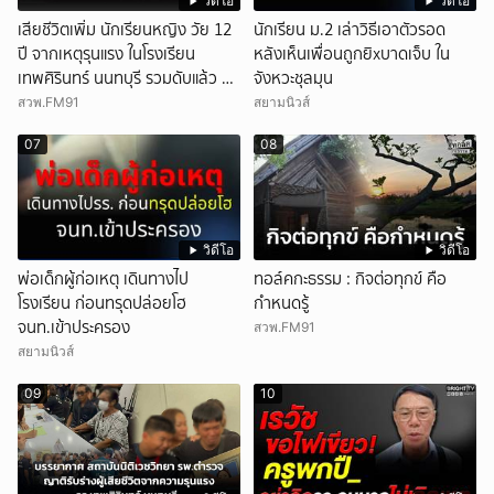
วิดีโอ
วิดีโอ
เสียชีวิตเพิ่ม นักเรียนหญิง วัย 12
นักเรียน ม.2 เล่าวิธีเอาตัวรอด
ปี จากเหตุรุนแรง ในโรงเรียน
หลังเห็นเพื่อนถูกยิxบาดเจ็บ ใน
เทพศิรินทร์ นนทบุรี รวมดับแล้ว 9
จังหวะชุลมุน
ราย
สวพ.FM91
สยามนิวส์
07
08
วิดีโอ
วิดีโอ
พ่อเด็กผู้ก่อเหตุ เดินทางไป
ทอล์คกะธรรม : กิจต่อทุกข์ คือ
โรงเรียน ก่อนทรุดปล่อยโฮ
กำหนดรู้
จนท.เข้าประครอง
สวพ.FM91
สยามนิวส์
09
10