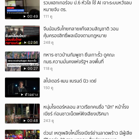
รวบแฮกเกอร์จบ ป.6 หัวใส ใช้ AI เจาะระบบหวังลบ
หมายจับ ตร.
00:49
111 ดู
จีนน้อมรับไทยทลายแก๊งสวมสัญชาติ วอน
คุ้มครองสิทธิ์พลเมืองตามกฎหมาย
02:56
248 ดู
ทหาร-ชาวบ้านกัมพูชา ยืนเกาะรั้ว ดูคณะ
กมธ.ความมั่นคงแห่งรัฐฯ ลงพื้นที่
00:27
118 ดู
สไปเดอร์-แมน แบรนด์ นิว เดย์
150 ดู
ตัวอย่าง
หนุ่มไรเดอร์หลอน สาวเรียกคนชื่อ "นัท" หน้าโรง
เบียร์ ก่อนชาวเน็ตแห่ฟังเสียงปริศนา
00:48
243 ดู
ด่วน! เหตุเพลิงไหม้โรงเบียร์ย่านลาดพร้าว มีผู้เสีย