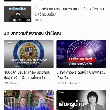
โค้งสุดท้าย!!! มาร่วมลุ้นว่า สเปน หรือ อาร์เจนตินา
จะคว้าแชมป์โลก
00:38
595 ดู
10 บทความที่อยากแนะนำให้คุณ
“เซนต์คาเบรียล” แถลง นร.ชักปืน
6 ราศี ดาวพุธเดินหน้า ปากพารวย
ข่มขู่ ทำร้ายเพื่อน ลงโทษแล้ว
ฉับพลัน
INN News
News In Thailand