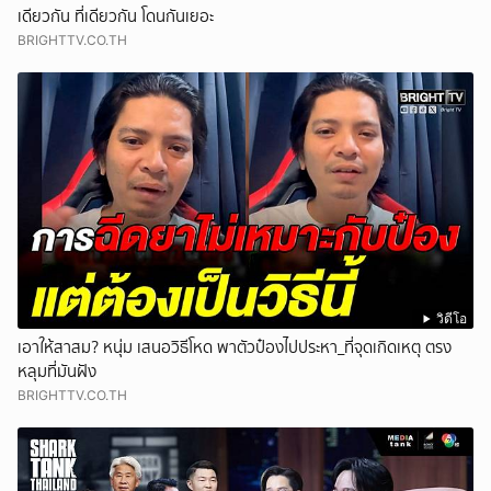
เดียวกัน ที่เดียวกัน โดนกันเยอะ
BRIGHTTV.CO.TH
วิดีโอ
เอาให้สาสม? หนุ่ม เสนอวิธีโหด พาตัวป๋องไปประหา_ที่จุดเกิดเหตุ ตรง
หลุมที่มันฝัง
BRIGHTTV.CO.TH