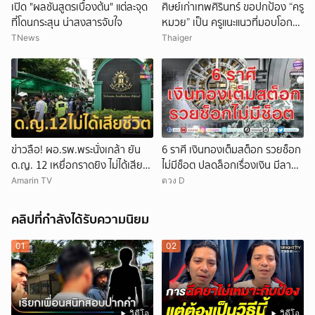
เปิด "ผลชันสูตรเบื้องต้น" แต่ละจุด
ศิษย์เก่าเทพศิรินทร์ ขอปกป้อง “ครู
ที่โดนกระสุน น่าสงสารจับใจ
หมวย” เป็น ครูแนะแนวที่มอบโอกาส
ให้เด็กเสมอ
TNews
Thaiger
ข่าวลือ! ผอ.รพ.พระนั่งเกล้า ยัน
6 ราศี เงินทองเต็มสต็อก รวยช็อก
ด.ญ. 12 เหยื่อกราดยิง ไม่ได้เสีย
ไม่มีช็อต ปลดล็อกเรื่องเงิน มีลาภ
ชีวิต
ลอยจ่อคิว
Amarin TV
ดวง D
คลิปที่กำลังได้รับความนิยม
01
02
วิดีโอ
วิดีโอ