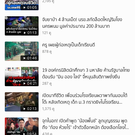
2,195 ดู
01:05
จับยาบ้า 4 ล้านเม็ด! นรข.สกัดล็อตใหญ่ริมโขง
นครพนม มูลค่าประมาณ 200 ล้านบาท
01:13
121 ดู
ครู เผยผู้ก่อเหตุเป็นเด็กเรียนดี
878 ดู
01:46
19 องค์กรนิสิตนักศึกษา 3 มหาลัย ค้านรัฐบาลไทย
ต้อนรับ "มิน ออง ไลง์" จี้หนุนสันติภาพยั่งยืน
04:21
287 ดู
เปิดนาทีชีวิต เพื่อนร่วมโรงเรียนผวาพากันมอบใต้
โต๊ะ หลังเกิดเหตุ เด็ก ม.3 กราดยิvในโรงเรียน
เทพศิรินทร์นนท์ แบบไม่เลือกหน้า เสียงปืนดังสนั่น
02:13
1,375 ดู
หวั่นไหว
จุกในอก! เปิดคำพูด “น้องพั๊นซ์” ลูกบุญธรรม พูด
ถึง “ก้อง ห้วยไร่” เจ้าตัวช็อกหนัก ต้องเลือกโลงให้
ลูก!
09:54
436 ดู