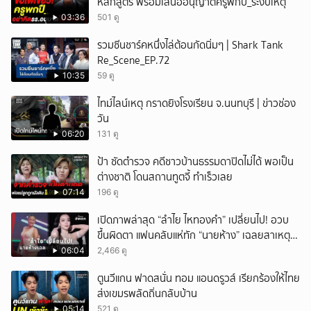
หลักสูตร พร้อมเสนออนุญาตครูพกปื_ระงับเหตุ
03:36
501 ดู
รวมซีนชาร์คหนึ่งไล่ต้อนกัดนิ่มๆ | Shark Tank
Re_Scene_EP.72
10:35
59 ดู
ไทม์ไลน์เหตุ กราดยิงโรงเรียน จ.นนทบุรี | ข่าวช่อง
วัน
06:20
131 ดู
ป้า ซัดตำรวจ คดีชาวบ้านธรรมดาปิดไม่ได้ พอเป็น
ต่างชาติ โดนสถานทูตจี้ ทำเร็วเลย
07:14
196 ดู
เปิดภาพล่าสุด “ลำไย ไหทองคำ” เปลี่ยนไป! อวบ
ขึ้นผิดตา แฟนคลับแห่ทัก “นายห้าง” เฉลยสาเหตุ
ชัด!
06:04
2,466 ดู
ตูนวีแกน ฟาดสนั่น ทอม แอนดรูวส์ เรียกร้องให้ไทย
ส่งเขมรพลัดถิ่นกลับบ้าน
05:14
521 ดู