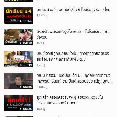
นักเรียน ม.4 กอดกันดิ่งชั้น 6 โรงเรียนดังสายไหม
1,345 ดู
01:44
ตร.ยังไม่ฟันธงแรงจูงใจ เหตุสลดในโรงเรียน | ข่าว
ช่องวัน
04:08
159 ดู
บัญชีโจวเย่ถูกเปลี่ยนชื่อเป็น สาวโสดสายสตรอง
ส่อลือประกาศเลิกรากับแฟนหนุ่ม
03:19
473 ดู
"หนุ่ม กรรชัย" เปิดปม! เด็ก ม.3 ผู้ก่อเหตุกราดยิง
เทพศิรินทร์นนท์ เดิมเป็นเด็กเรียบร้อย แต่ถูกบูลลี่
หนัก คาดแรงกดดันสะสมกลายเป็นแรงแค้น จนก่อ
00:46
2,586 ดู
เหตุสลด
สุดเศร้า ครอบครัวรับศwผู้เสียชีวิต เหตุยิvใน
โรงเรียนเทพศิรินทร์ นนทบุรี
00:36
163 ดู