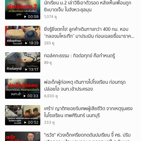
นักเรียน ม.2 เล่าวิธีเอาตัวรอด หลังเห็นเพื่อนถูก
ยิxบาดเจ็บ ในจังหวะชุลมุน
00:59
1,074 ดู
ยิ่งรู้ยิ่งตกใจ! ลูกค้าเดินทางกว่า 400 กม. หอบ
“กลองมโหระทึก” มาประเมิน ก่อนเฉลยซื้อมาราคา
เท่าไหร่?
19:29
293 ดู
ทอล์คกะธรรม : กิจต่อทุกข์ คือกำหนดรู้
89 ดู
13:17
พ่อเด็กผู้ก่อเหตุ เดินทางไปโรงเรียน ก่อนทรุด
ปล่อยโฮ จนท.เข้าประครอง
00:33
6,630 ดู
เศร้า! ญาติทยอยรับศพผู้เสียชีวิต จากเหตุรุนแรง
ในโรงเรียน เทพศิรินทร์ นนทบุรี
00:52
233 ดู
"เรวัช" ห่วงเด็กเครียดกดดันปมเรียน จี้ ศธ. ปรับ