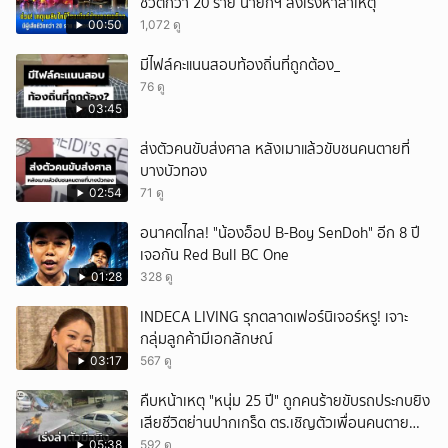
ชีวิตกว่า 20 ราย นายกฯ สั่งเร่งหาสาเหตุ
00:50
1,072 ดู
มีไฟล์คะแนนสอบท้องถิ่นที่ถูกต้อง_
76 ดู
03:45
ส่งตัวคนขับส่งศาล หลังเมาแล้วขับชนคนตายที่
บางบัวทอง
02:54
71 ดู
อนาคตไกล! "น้องอ็อป B-Boy SenDoh" อีก 8 ปี
เจอกัน Red Bull BC One
01:28
328 ดู
INDECA LIVING รุกตลาดเฟอร์นิเจอร์หรู! เจาะ
กลุ่มลูกค้ามีเอกลักษณ์
03:17
567 ดู
คืบหน้าเหตุ "หนุ่ม 25 ปี" ถูกคนร้ายขับรถประกบยิง
เสียชีวิตย่านปากเกร็ด ตร.เชิญตัวเพื่อนคนตาย
สอบปากคำ
05:38
592 ดู