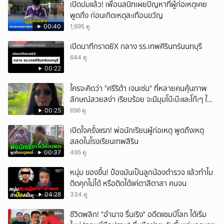
เปิดปมแล้ว! เพื่อนสนิทเผยปัญหาที่ผู้ก่อเหตุเคย
พูดถึง ก่อนเกิดเหตุสะเทือนขวัญ
00:40
1,695 ดู
เปิดนาทีกราดยิX กลาง รร.เทพศิรินทร์นนทบุรี
644 ดู
00:22
ใครจะคิดว่า "ศรีริต้า เจนเซ่น" ที่หลายคนคุ้นภาพ
ลักษณ์สวยสง่า เรียบร้อย จะมีมุมโบ๊ะบ๊ะและโก๊ะๆ ให้
ได้อมยิ้มเหมือนกัน งานนี้ทำเอาแฟนๆ ทั้งเอ็นดูทั้ง
00:25
696 ดู
หัวเราะ
เปิดใจครั้งแรก! พ่อนักเรียนผู้ก่อเหตุ พูดถึงเหตุ
สลดในโรงเรียนเทพสิริน
00:37
495 ดู
หนุ่ม ของขึ้น! ป๋องมันเป็นลูกน้องตำรวจ แล้วทำไม
ติดคุกไม่ได้ หรือติดได้แค่ตาสีตาสา คนจน
04:28
334 ดู
ชีวิตพลิก! "อำนาจ รื่นเริง" อดีตแชมป์โลก ได้เริ่ม