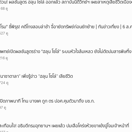
ด่วน! ผลชันสูตร ฮลุน โซโล่ ออกแล้ว สถาบันนิติวิทย์ฯ เผยสาเหตุเสียชีวิตเบื้อง
168 ดู
"โรม" ชี้พิรุธ! คดีโกงสอบล่าช้า จี้อายัดทรัพย์ก่อนยักย้าย | ทันข่าวเที่ยง | 6 
527 ดู
แพทย์เปิดผลชันสูตรร่าง "ฮลุน โซโล่" ระบบหัวใจล้มเหลว ยังไม่ตัดปมสารพิษทิ้ง
216 ดู
“นาซาตาลา” เพิ่งรู้ข่าว “ฮลุน โซโล่” เสียชีวิต
724 ดู
เปิดภาพนาที โทน บางแค ถูก ตร ปอศ.คุมตัวมาถึง บช.ก.
97 ดู
สะเทือนใจ! อธิบดีกรมอุทยานฯ เผยแล้ว ปมเสือโคร่งห้วยขาแข้งจู่โจมเจ้าหน้าที่