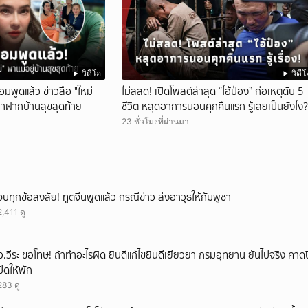
วิดีโอ
วิดีโ
อมพูดแล้ว ข่าวลือ "ใหม่
ไม่สลด! เปิดโพสต์ล่าสุด “ไอ้ป๋อง” ก่อเหตุดับ 5
มาฝากบ้านสุขสุดท้าย
ชีวิต หลุดอาการนอนคุกคืนแรก รู้เลยเป็นยังไง?
23 ชั่วโมงที่ผ่านมา
จบทุกข้อสงสัย! ทูตจีนพูดแล้ว กรณีข่าว ส่งอาวุธให้กัมพูชา
2,411 ดู
อ.วีระ ขอโทษ! ถ้าทำอะไรผิด ยินดีแก้ไขยินดีเยียวยา กรมอุทยาน ยันไปจริง คาดป
ปิดให้พัก
283 ดู