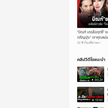
"บิณฑ์ บรรลือฤทธิ์" ย
เจริญปุระ" เอาคุณแม่
22 ชั่วโมงที่ผ่านมา
คลิปวิดีโอแนะนำ
00:29
12:50