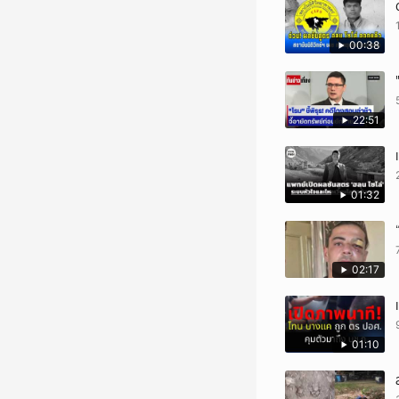
00:38
22:51
01:32
02:17
01:10