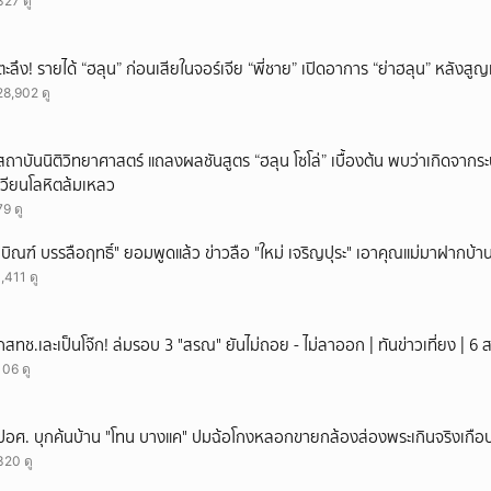
327 ดู
ยกเลิก
ตะลึง! รายได้ “ฮลุน” ก่อนเสียในจอร์เจีย “พี่ชาย” เปิดอาการ “ย่าฮลุน” หลังส
28,902 ดู
สถาบันนิติวิทยาศาสตร์ แถลงผลชันสูตร “ฮลุน โซโล่” เบื้องต้น พบว่าเกิดจาก
เวียนโลหิตล้มเหลว
79 ดู
"บิณฑ์ บรรลือฤทธิ์" ยอมพูดแล้ว ข่าวลือ "ใหม่ เจริญปุระ" เอาคุณแม่มาฝากบ้า
1,411 ดู
กสทช.เละเป็นโจ๊ก! ล่มรอบ 3 "สรณ" ยันไม่ถอย - ไม่ลาออก | ทันข่าวเที่ยง | 6
106 ดู
ปอศ. บุกค้นบ้าน "โทน บางแค" ปมฉ้อโกงหลอกขายกล้องส่องพระเกินจริงเกือบ
320 ดู