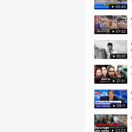
00:45
07:22
01:51
27:01
08:11
03:02