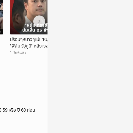
อ
วิดีโอ
มีร้อนๆหนาวๆแน่! "หนุ่ม กรรชัย" โพสต์ตรงๆถึง
ชัยภูมิฮือฮา! ขุดพ
"ฟิล์ม รัฐภูมิ" หลังแจงเส้นทางเงิน 25 ล้าน!
ไดโนเสาร์กินเนื้อ 1
1 วันที่แล้ว
1 วันที่แล้ว
ี 59 หรือ ปี 60 ก่อน