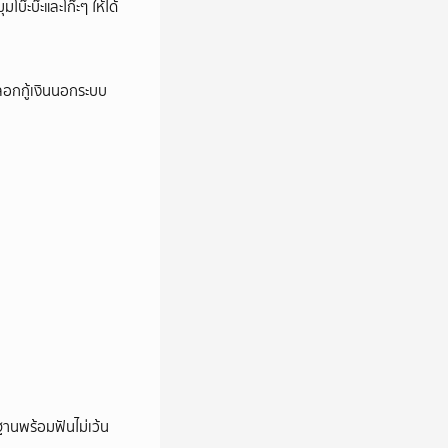
บ๊ะบ๊ะและโก๊ะๆ ให้ได้
ลอกกู้เงินนอกระบบ
านพร้อมฟันไม่เว้น