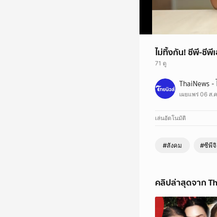
ไม่ทิ้งกัน! ซีพี-
71 ดู
ไม่ทิ้งกัน! ซีพี-ซีพีเอ
ThaiNews - 
เผยแพร่ 06 ส.ค
เล่นอัตโนมัติ
#สังคม
#ซีพี
คลิปล่าสุดจาก Th