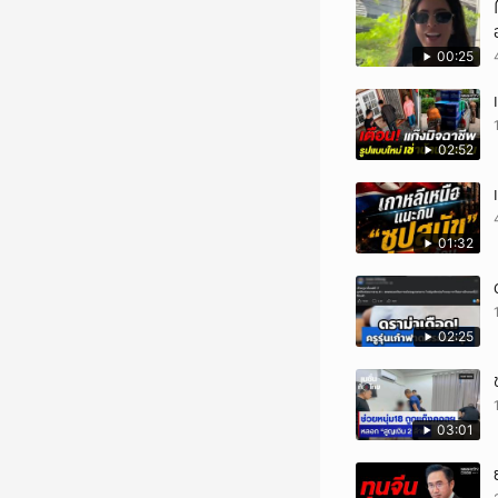
00:25
02:52
01:32
02:25
03:01