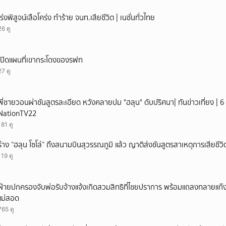
เร่งพิสูจน์เสือโคร่ง ทำร้าย จนท.เสียชีวิต | เนชั่นทั่วไทย
26 ดู
เปิดแผนที่เขากระโดงของรฟท
27 ดู
พี่ชายวอนผ่าชันสูตรละเอียด หวังคลายปม "ฮลุน" ดับปริศนา| ทันข่าวเที่ยง | 6 
NationTV22
181 ดู
ร่าง “ฮลุน โซโล่” ถึงสนามบินสุวรรณภูมิ แล้ว ญาติส่งชันสูตรสาเหตุการเสียชีวิ
119 ดู
ฝ่ายปกครองจับพ่อรับจ้างแจ้งเกิดสวมสิทธิที่ไชยปราการ พร้อมแถลงทลายแก๊งทุจ
แม่สอด
765 ดู