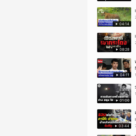
04:14
08:28
04:11
01:06
03:44