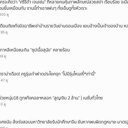
ใครจะคิดว่า "ศรีริต้า เจนเซ่น" ที่หลายคนคุ้นภาพลักษณ์สวยสง่า เรียบร้อย จะมีมุมโ
อมยิ้มเหมือนกัน งานนี้ทำเอาแฟนๆ ทั้งเอ็นดูทั้งหัวเราะ
400 ดู
เตือนภัยแก๊งมิจฉาชีพเช่าบ้านรายวันย่านดอนเมือง แอบอ้างเป็นเจ้าของบ้าน ห
195 ดู
เกาหลีเหนือแนะกิน “ซุปเนื้อสุนัข” คลายร้อน
49 ดู
ดราม่าเดือด! ครูรุ่นเก๋าฟาดประโยคจุก "ไม่มีรุ่นไหนเหี้*เท่านี้"
147 ดู
ช่วยหนุ่ม18 ถูกแก๊งคอลฯหลอก “สูญเงิน 2 ล้าน” | เนชั่นทั่วไทย
10 ดู
ยศชนัน สั่งเร่งสอบมหาวิทยาลัยรับนักศึกษาจีน ยันหากพบผิดกฎหมาย-มาตรฐ