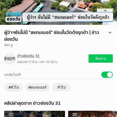
ผู้ว่าฯยันไม่มี "สแกมเมอร์" ซ่อนในวัดดังรุกป่า | ข่าว
ช่องวัน
983 ดู
กรณี "วัดชื่อดัง" ใน จ.เลย บุกรุกพื้นป่าสงวนกว่า 754 ไร่ แม้ศาลฎีกามีคำ
ข่าวช่องวัน 31
พิพากษาแล้วก็ยังไม่ยอมย้ายออก จนทนายอนันต์ชัยต้องไปร้องตำรวจ ขณะ
ติดตาม
เผยแพร่ 11 มิ.ย. เวลา 10.59 น.
ที่ทางวัดออกมาชี้แจงว่า คดียังไม่สิ้นสุดนั้น มันยังมีประเด็นที่ชาวบ้านยัง
สงสัยว่า วัดแห่งนี้เป็นแหล่งซ่องสุมของสแกมเมอร์ด้วยหรือเปล่า
เล่นอัตโนมัติ
#ทั่วไป
#สแกมเมอร์
ทั่วไป
คลิปล่าสุดจาก ข่าวช่องวัน 31