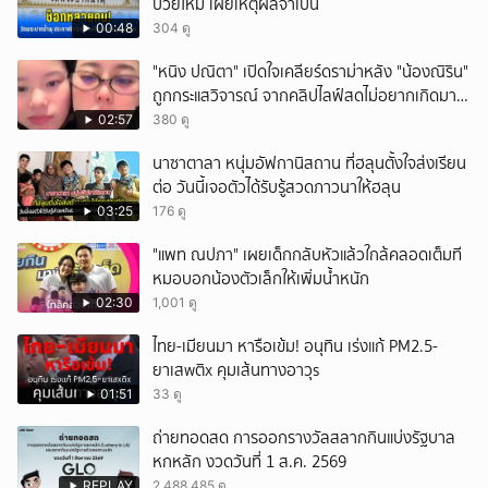
ป่วยใหม่ เผยเหตุผลจำเป็น
00:48
304 ดู
"หนิง ปณิตา" เปิดใจเคลียร์ดราม่าหลัง "น้องณิริน"
ถูกกระแสวิจารณ์ จากคลิปไลฟ์สดไม่อยากเกิดมา
หน้าเหมือนพ่อ
02:57
380 ดู
นาซาตาลา หนุ่มอัฟกานิสถาน ที่ฮลุนตั้งใจส่งเรียน
ต่อ วันนี้เจอตัวได้รับรู้สวดภาวนาให้ฮลุน
03:25
176 ดู
"แพท ณปภา" เผยเด็กกลับหัวแล้วใกล้คลอดเต็มที
หมอบอกน้องตัวเล็กให้เพิ่มน้ำหนัก
02:30
1,001 ดู
ไทย-เมียนมา หารือเข้ม! อนุทิน เร่งแก้ PM2.5-
ยาเสwติx คุมเส้นทางอาวุs
01:51
33 ดู
ถ่ายทอดสด การออกรางวัลสลากกินแบ่งรัฐบาล
หกหลัก งวดวันที่ 1 ส.ค. 2569
REPLAY
2,488,485 ดู