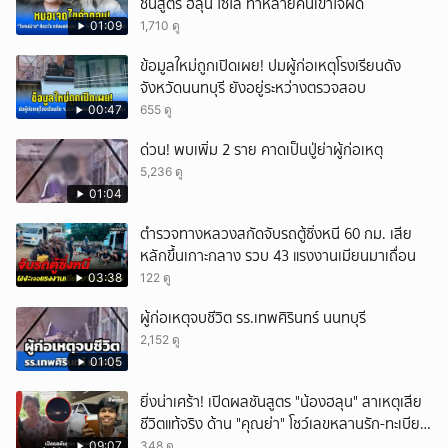
ชันสูตร ฮลุน โซโล่ ทำหลายคนเข้าใจผิด
01:09
1,710 ดู
ข้อมูลใหม่ถูกเปิดเผย! ปมผู้ก่อเหตุโรงเรียนดัง
จังหวัดนนทบุรี ยังอยู่ระหว่างตรวจสอบ
00:47
655 ดู
ด่วน! พบเพิ่ม 2 ราย คาดเป็นปู่ย่าผู้ก่อเหตุ
5,236 ดู
01:04
ตำรวจทางหลวงสกัดจับรถตู้ซิ่งหนี 60 กม. เสีย
หลักขึ้นเกาะกลาง รวบ 43 แรงงานเมียนมาเถื่อน
03:38
122 ดู
ผู้ก่อเหตุจบชีวิต รร.เทพศิรินทร์ นนทบุรี
2,152 ดู
01:05
ยิ่งน่าเศร้า! เปิดผลชันสูตร "น้องฮลุน" สาเหตุเสีย
ชีวิตแท้จริง ด้าน "คุณย่า" โชว์เลขหลานรัก-ทะเบียน
รถเคลื่อนร่าง!
09:07
348 ดู