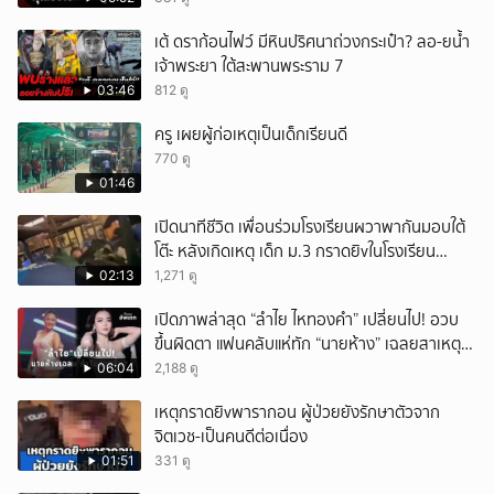
เต้ ดราก้อนไฟว์ มีหินปริศนาถ่วงกระเป๋า? ลอ-ยน้ำ
เจ้าพระยา ใต้สะพานพระราม 7
03:46
812 ดู
ครู เผยผู้ก่อเหตุเป็นเด็กเรียนดี
770 ดู
01:46
เปิดนาทีชีวิต เพื่อนร่วมโรงเรียนผวาพากันมอบใต้
โต๊ะ หลังเกิดเหตุ เด็ก ม.3 กราดยิvในโรงเรียน
เทพศิรินทร์นนท์ แบบไม่เลือกหน้า เสียงปืนดังสนั่น
02:13
1,271 ดู
หวั่นไหว
เปิดภาพล่าสุด “ลำไย ไหทองคำ” เปลี่ยนไป! อวบ
ขึ้นผิดตา แฟนคลับแห่ทัก “นายห้าง” เฉลยสาเหตุ
ชัด!
06:04
2,188 ดู
เหตุกราดยิvพารากอน ผู้ป่วยยังรักษาตัวจาก
จิตเวช-เป็นคนดีต่อเนื่อง
01:51
331 ดู