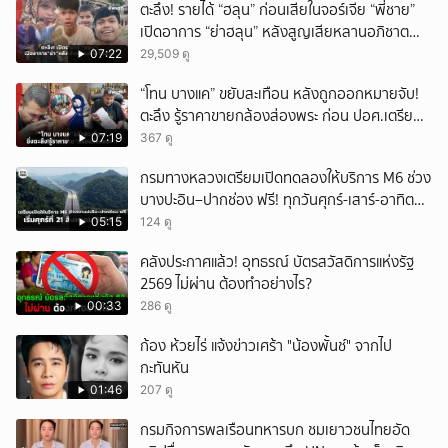
ตะลึง! รายได้ “ฮลุน” ก่อนเสียในจอร์เจีย “พี่ชาย”
เปิดอาการ “ย่าฮลุน” หลังสูญเสียหลานอภิชาต
บุตร!
07:22
29,509 ดู
“โทน บางแค” ขยับสะเทือน หลังถูกออกหมายจับ!
ตะลึง รู้ราคาขายกล้องส่องพระ ก่อน ปอศ.เตรียม
บุกรวบ?
07:19
367 ดู
กรมทางหลวงเตรียมเปิดทดลองให้บริการ M6 ช่วง
บางปะอิน–ปากช่อง ฟรี! ทุกวันศุกร์-เสาร์-อาทิตย์
เริ่มศุกร์ที่ 21 สิงหาคม 2569 นี้
05:15
124 ดู
คลังประกาศแล้ว! อุทธรณ์ บัตรสวัสดิการแห่งรัฐ
2569 ไม่ผ่าน ต้องทำอย่างไร?
00:33
286 ดู
ก้อง ห้วยไร่ แจ้งข่าวเศร้า "น้องพั้นช์" จากไป
กะทันหัน
01:46
207 ดู
กรมกิจการพลเรือนทหารบก ชมเยาวชนไทยอัด