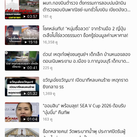
ผบก.กองบินตำรวจ ตั้งกรรมการสอบปมนักบิน
ตำรวจแอบบินพาณิชย์-เมกชั่วโมงบิน เบียดบังเวลา
ทำหน้าที่
03:57
161 ดู
โชคหล่นทับ! “หนุ่มซื้อลวด” จากร้านมือ 2 ญี่ปุ่น
ตะลึงไม่ใช่ลวดธรรมดา ช็อครู้ซ่อนมูลค่ามหาศาล!
15:18
16,358 ดู
ด่วน! เหตุเก๋งพุ่งชนศูนย์ฯ เด็กเล็ก บ้านหนองสอง
ตอนเนินพระงาม อ.เมือง จ.กาญจนบุรี เด็กบาด
เจ็บ 13 ราย
00:41
225 ดู
ขวัญเอ๋ยขวัญมา! เปิดนาทีหลบคนร้าย เหตุกราด
ยิงกลาง รร
01:32
1,369 ดู
"ออมสิน" พร้อมลุย! SEA V Cup 2026 ต้อนรับ
"บุ๋มบิ๋ม" คืนทัพ
01:04
163 ดู
ช็อกหลายคน! วัดพระบาทน้ำพุ ประกาศปิดรับผู้