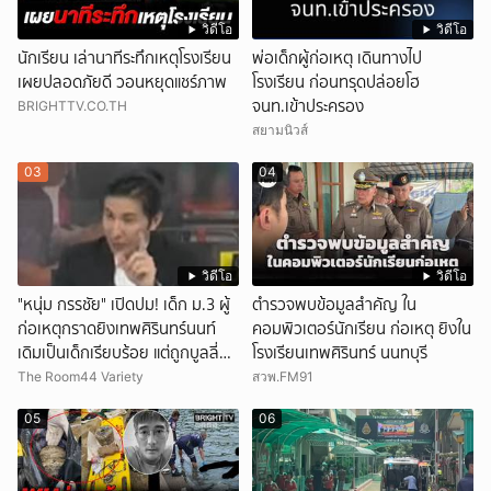
วิดีโอ
วิดีโอ
นักเรียน เล่านาทีระทึกเหตุโรงเรียน
พ่อเด็กผู้ก่อเหตุ เดินทางไป
เผยปลอดภัยดี วอนหยุดแชร์ภาพ
โรงเรียน ก่อนทรุดปล่อยโฮ
จนท.เข้าประครอง
BRIGHTTV.CO.TH
สยามนิวส์
03
04
วิดีโอ
วิดีโอ
"หนุ่ม กรรชัย" เปิดปม! เด็ก ม.3 ผู้
ตำรวจพบข้อมูลสำคัญ ใน
ก่อเหตุกราดยิงเทพศิรินทร์นนท์
คอมพิวเตอร์นักเรียน ก่อเหตุ ยิงใน
เดิมเป็นเด็กเรียบร้อย แต่ถูกบูลลี่
โรงเรียนเทพศิรินทร์ นนทบุรี
หนัก คาดแรงกดดันสะสมกลายเป็น
The Room44 Variety
สวพ.FM91
แรงแค้น จนก่อเหตุสลด
05
06