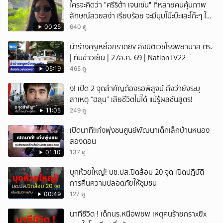
ใครจะคิดว่า "ศรีริต้า เจนเซ่น" ที่หลายคนคุ้นภาพ
ลักษณ์สวยสง่า เรียบร้อย จะมีมุมโบ๊ะบ๊ะและโก๊ะๆ ให้
ได้อมยิ้มเหมือนกัน งานนี้ทำเอาแฟนๆ ทั้งเอ็นดูทั้ง
00:25
640 ดู
หัวเราะ
นำร่างครูเหยื่อกราดยิv ส่งนิติเวชโรงพยาบาล ตร.
| ทันข่าวเย็น | 27ส.ค. 69 | NationTV22
05:19
465 ดู
ึ้ง! เปิด 2 จุดสำคัญต้องรอพิสูจน์ ถึงว่ายังระบุ
สาเหตุ “ฮลุน” เสียชีวิตไม่ได้ แม้รู้ผลชันสูตร!
11:05
249 ดู
เปิดนาที!เก๋งพุ่งชนศูนย์พัฒนาเด็กเล็กบ้านหนอง
สองตอน
01:10
137 ดู
บุกห้วยใหญ่! บช.ปส.ปิดล้อม 20 จุด เปิดปฏิบัติ
การคืนความปลอดภัยให้ชุมชน
00:49
127 ดู
นาทีชีวิต ! เด็กนร.หนีอพยพ เหตุคนร้ายกราxยิx