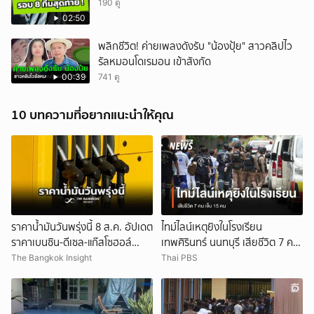
190 ดู
02:50
พลิกชีวิต! ค่ายเพลงดังรับ "น้องปุ้ย" สาวคลิปไว
รัลหมอนโดเรมอน เข้าสังกัด
00:39
741 ดู
10 บทความที่อยากแนะนำให้คุณ
ราคาน้ำมันวันพรุ่งนี้ 8 ส.ค. อัปเดต
ไทม์ไลน์เหตุยิงในโรงเรียน
ราคาเบนซิน-ดีเซล-แก๊สโซฮอล์
เทพศิรินทร์ นนทบุรี เสียชีวิต 7 คน
ล่าสุดที่นี่
เจ็บ 15 คน
The Bangkok Insight
Thai PBS