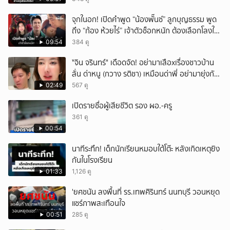
จุกในอก! เปิดคำพูด “น้องพั๊นซ์” ลูกบุญธรรม พูด
ถึง “ก้อง ห้วยไร่” เจ้าตัวช็อกหนัก ต้องเลือกโลงให้
ลูก!
09:54
384 ดู
ั่"จิน จรินทร์" เดือดจัด! อย่ามาเสือxเรื่องชาวบ้าน
ลั่น ด่าหนู (กวาง รติชา) เหมือนด่าพี่ อย่ามายุ่งกับ
คนของผม จบ!!!
02:49
567 ดู
เปิดรายชื่อผู้เสียชีวิต รอง ผอ.-ครู
361 ดู
00:54
นาทีระทึก! เด็กนักเรียนหมอบใต้โต๊ะ หลังเกิดเหตุยิง
กันในโรงเรียน
01:33
1,126 ดู
'ยศชนัน ลงพื้นที่ รร.เทพศิรินทร์ นนทบุรี วอนหยุด
แชร์ภาพสะเทือนใจ
00:51
285 ดู