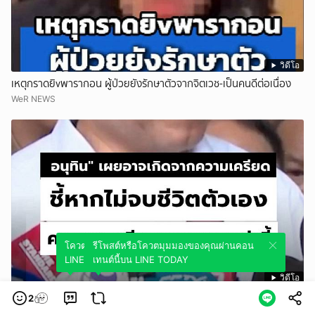
วิดีโอ
เหตุกราดยิvพารากอน ผู้ป่วยยังรักษาตัวจากจิตเวช-เป็นคนดีต่อเนื่อง
WeR NEWS
โควตมุมมองของคุณผ่านคอนเทนต์นี้บน
รีโพสต์หรือโควตมุมมองของคุณผ่านคอน
LINE TODAY
เทนต์นี้บน LINE TODAY
วิดีโอ
_อนุทิน_ เผยอาจเกิดจากความเครียด ชี้หากไม่จบชีวิตตัวเอง ความสูญ
2
เสียอาจรุนแรงกว่านี้