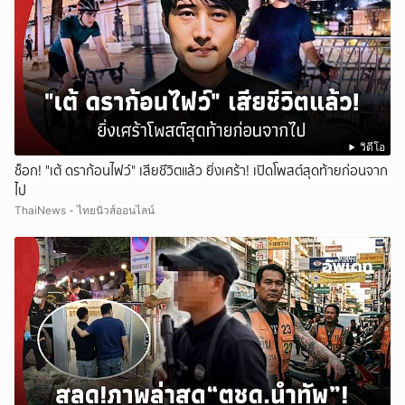
วิดีโอ
ช็อก! "เต้ ดราก้อนไฟว์" เสียชีวิตแล้ว ยิ่งเศร้า! เปิดโพสต์สุดท้ายก่อนจาก
ไป
ThaiNews - ไทยนิวส์ออนไลน์