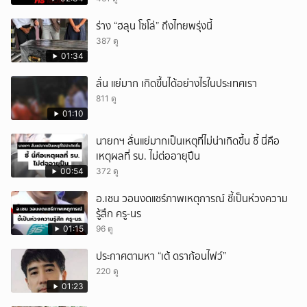
ร่าง “ฮลุน โซโล่” ถึงไทยพรุ่งนี้
387 ดู
01:34
ลั่น แย่มาก เกิดขึ้นได้อย่างไรในประเทศเรา
811 ดู
01:10
นายกฯ ลั่นแย่มากเป็นเหตุที่ไม่น่าเกิดขึ้น ชี้ นี่คือ
เหตุผลที่ รบ. ไม่ต่ออายุปืน
00:54
372 ดู
อ.เชน วอนงดแชร์ภาพเหตุการณ์ ชี้เป็นห่วงความ
รู้สึก ครู-นร
01:15
96 ดู
ประกาศตามหา “เต้ ดราก้อนไฟว์”
220 ดู
01:23