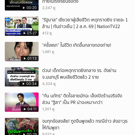
ภายในโรงเรียนชื่อดัง
00:20
2,347 ดู
"รัฐบาล" เยียวยาผู้เสียชีวิต เหตุกราดยิง รายละ 1
ล้าน | ทันข่าวเย็น | 2 ส.ค. 69 | NationTV22
05:27
412 ดู
“ครั้งแรก” ในชีวิต เกิดขึ้นกลางกองถ่าย!
1,461 ดู
01:13
ด่วน! เด็กก่อเหตุกราดยิงกลาง รร. ดังย่าน
จ.นนทบุรี พบเสียชีวิตแล้ว 2 ราย
00:34
4,324 ดู
"กัน นภัทร" ติดใจสายมัทฉะ เล็งเปิดร้านจริงจัง
ส่วน "ฐิสา" เป็น PR น่าจะเหมาะกว่า
04:11
1,301 ดู
จบทุกข้อสงสัย! ทูตจีนพูดแล้ว กรณีข่าว ส่งอาวุธ
ให้กัมพูชา
00:29
9,522 ดู