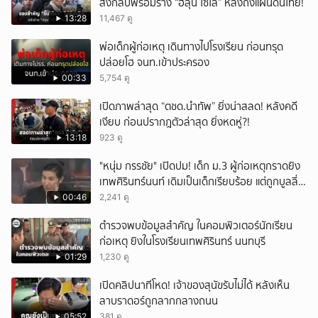
ส่งกลับพร้อมร่าง “ฮลุน โซโล่” หลังถึงแผ่นดินไทย!
13:28
11,467 ดู
พ่อเด็กผู้ก่อเหตุ เดินทางไปโรงเรียน ก่อนทรุด
ปล่อยโฮ จนท.เข้าประครอง
00:33
5,754 ดู
เปิดภาพล่าสุด “ตชด.นำทัพ” ยิ่งน่าสลด! หลังคดี
เงียบ ก่อนปรากฎตัวล่าสุด ยิ่งหดหู่?!
13:18
923 ดู
"หนุ่ม กรรชัย" เปิดปม! เด็ก ม.3 ผู้ก่อเหตุกราดยิง
เทพศิรินทร์นนท์ เดิมเป็นเด็กเรียบร้อย แต่ถูกบูลลี่
หนัก คาดแรงกดดันสะสมกลายเป็นแรงแค้น จนก่อ
00:46
2,241 ดู
เหตุสลด
ตำรวจพบข้อมูลสำคัญ ในคอมพิวเตอร์นักเรียน
ก่อเหตุ ยิงในโรงเรียนเทพศิรินทร์ นนทบุรี
01:29
1,230 ดู
เปิดคลิปนาทีโหด! เจ้าของสุนัขรับไม่ได้ หลังเห็น
ลาบราดอร์ถูกลากกลางถนน
05:52
381 ดู