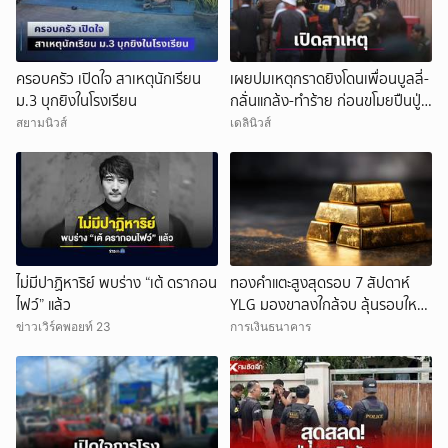
ครอบครัว เปิดใจ สาเหตุนักเรียน
เผยปมเหตุกราดยิงโดนเพื่อนบูลลี่-
ม.3 บุกยิงในโรงเรียน
กลั่นแกล้ง-ทำร้าย ก่อนขโมยปืนปู่
ก่อเหตุ
สยามนิวส์
เดลินิวส์
ไม่มีปาฏิหาริย์ พบร่าง “เต้ ดรากอน
ทองคำแตะสูงสุดรอบ 7 สัปดาห์
ไฟว์” แล้ว
YLG มองขาลงใกล้จบ ลุ้นรอบใหม่
แตะบาทละ 82,200 บาท
ข่าวเวิร์คพอยท์ 23
การเงินธนาคาร