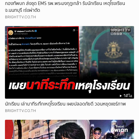
กองทัพบก ส่งชุด EMS รพ.พระมงกุฎเกล้า รับนักเรียน เหตุโรงเรียน
จ.นนทบุรี เร่งผ่าตัด
BRIGHTTV.CO.TH
วิดีโอ
นักเรียน เล่านาทีระทึกเหตุโรงเรียน เผยปลอดภัยดี วอนหยุดแชร์ภาพ
BRIGHTTV.CO.TH