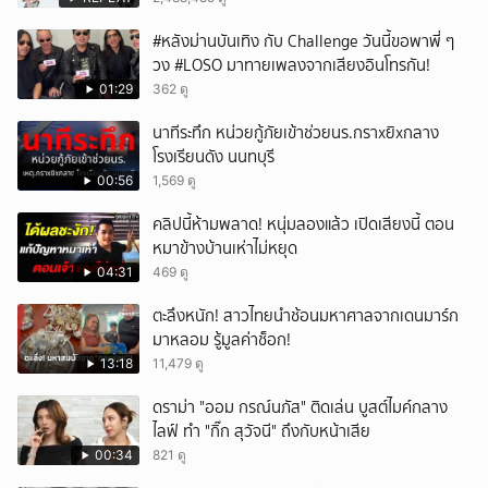
#หลังม่านบันเทิง กับ Challenge วันนี้ขอพาพี่ ๆ
วง #LOSO มาทายเพลงจากเสียงอินโทรกัน!
01:29
362 ดู
นาทีระทึก หน่วยกู้ภัยเข้าช่วยนร.กราxยิxกลาง
โรงเรียนดัง นนทบุรี
00:56
1,569 ดู
คลิปนี้ห้ามพลาด! หนุ่มลองแล้ว เปิดเสียงนี้ ตอน
หมาข้างบ้านเห่าไม่หยุด
04:31
469 ดู
ตะลึงหนัก! สาวไทยนำช้อนมหาศาลจากเดนมาร์ก
มาหลอม รู้มูลค่าช็อก!
13:18
11,479 ดู
ดราม่า "ออม กรณ์นภัส" ติดเล่น บูสต์ไมค์กลาง
ไลฟ์ ทำ "กิ๊ก สุวัจนี" ถึงกับหน้าเสีย
00:34
821 ดู