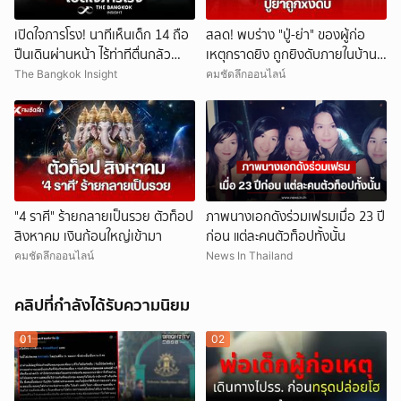
เปิดใจภารโรง! นาทีเห็นเด็ก 14 ถือ
สลด! พบร่าง "ปู่-ย่า" ของผู้ก่อ
ปืนเดินผ่านหน้า ไร้ท่าทีตื่นกลัว
เหตุกราดยิง ถูกยิงดับภายในบ้าน
ก่อนหลบตำรวจขึ้นอีกอาคาร
พัก
The Bangkok Insight
คมชัดลึกออนไลน์
"4 ราศี" ร้ายกลายเป็นรวย ตัวท็อป
ภาพนางเอกดังร่วมเฟรมเมื่อ 23 ปี
สิงหาคม เงินก้อนใหญ่เข้ามา
ก่อน แต่ละคนตัวท็อปทั้งนั้น
คมชัดลึกออนไลน์
News In Thailand
คลิปที่กำลังได้รับความนิยม
01
02