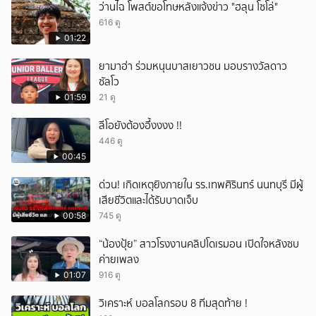
ว่านไฉ โพสต์ขอโทษหลังแจ้งข่าว "ฮลุน โซโล่"
616 ดู
01:22
ยามาฮ่า ร่วมหนุนบาสเยาวชน มอบรางวัลดาว
ซัลโว
01:59
21 ดู
ลีโอยังต้องอึ้งงงง !!
446 ดู
00:45
ด่วน! เกิดเหตุยิงภายใน รร.เทพศิรินทร์ นนทบุรี มีผู้
เสียชีวิตและได้รับบาดเจ็บ
00:58
745 ดู
“น้องปุ้ย” สาวโรงงานคลิปโดเรมอน เปิดใจหลังซบ
ค่ายเพลง
01:07
916 ดู
วิเคราะห์ บอลโลกรอบ 8 ทีมสุดท้าย !