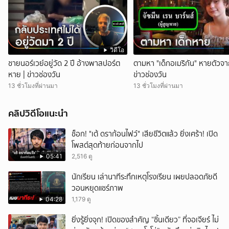
วิดีโอ
ชายนอร์เวย์อยู่วัด 2 ปี อ้างพาสปอร์ต
ตามหา "เด็กอเมริกัน" หายตัวจา
หาย | ข่าวช่องวัน
ข่าวช่องวัน
13 ชั่วโมงที่ผ่านมา
13 ชั่วโมงที่ผ่านมา
คลิปวิดีโอแนะนำ
ช็อก! "เต้ ดราก้อนไฟว์" เสียชีวิตแล้ว ยิ่งเศร้า! เปิด
โพสต์สุดท้ายก่อนจากไป
05:41
2,516 ดู
นักเรียน เล่านาทีระทึกเหตุโรงเรียน เผยปลอดภัยดี
วอนหยุดแชร์ภาพ
04:28
1,179 ดู
ยิ่งรู้ยิ่งจุก! เปิดของสำคัญ “ชิ้นเดียว” ที่จอเจียร์ ไม่