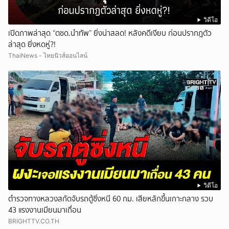
วิดีโอ
เปิดภาพล่าสุด “ตชด.นำทัพ” ยิ่งน่าสลด! หลังคดีเงียบ ก่อนปรากฎตัว
ล่าสุด ยิ่งหดหู่?!
ThaiNews - ไทยนิวส์ออนไลน์
วิดีโอ
ตำรวจทางหลวงสกัดจับรถตู้ซิ่งหนี 60 กม. เสียหลักขึ้นเกาะกลาง รวบ
43 แรงงานเมียนมาเถื่อน
BRIGHTTV.CO.TH