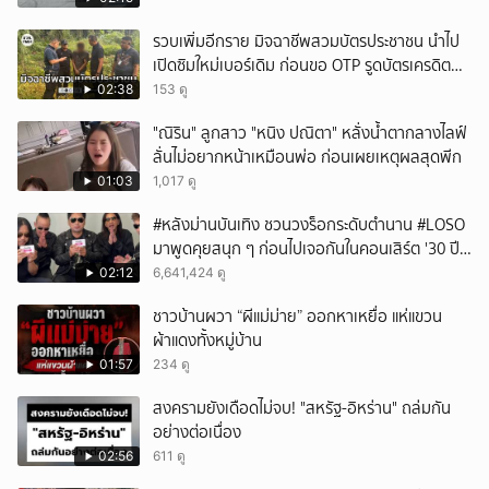
ยกเลิก
รวบเพิ่มอีกราย มิจฉาชีพสวมบัตรประชาชน นำไป
เปิดซิมใหม่เบอร์เดิม ก่อนขอ OTP รูดบัตรเครดิตผู้
เสียหาย
02:38
153 ดู
"ณิริน" ลูกสาว "หนิง ปณิตา" หลั่งน้ำตากลางไลฟ์
ลั่นไม่อยากหน้าเหมือนพ่อ ก่อนเผยเหตุผลสุดพีก
01:03
1,017 ดู
#หลังม่านบันเทิง ชวนวงร็อกระดับตำนาน #LOSO
มาพูดคุยสนุก ๆ ก่อนไปเจอกันในคอนเสิร์ต '30 ปี
LOSO นานเท่าไรก็รอ'
02:12
6,641,424 ดู
ชาวบ้านผวา “ผีแม่ม่าย” ออกหาเหยื่อ แห่แขวน
ผ้าแดงทั้งหมู่บ้าน
01:57
234 ดู
สงครามยังเดือดไม่จบ! "สหรัฐ-อิหร่าน" ถล่มกัน
อย่างต่อเนื่อง
02:56
611 ดู