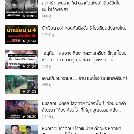
สุดเศร้า! พบร่าง "เต้ ดราก้อนไฟว์" เสียชีวิตใน
แม่น้ำเจ้าพระยา
01:09
666 ดู
นักเรียน ม.4 กอดกันดิ่งชั้น 6 โรงเรียนดังสายไหม
1,207 ดู
01:44
_อนุทิน_ เผยอาจเกิดจากความเครียด ชี้หากไม่จบ
ชีวิตตัวเอง ความสูญเสียอาจรุนแรงกว่านี้
01:34
170 ดู
เคาะเยียวยารายละ 1 ล้าน เหตุโรงเรียนเทพศิรินทร์
255 ดู
01:33
ยิ่งสลด! เปิดคลิปสุดท้าย “น้องพั้นช์” ก่อนเปิดคำ
สัญญา “ก้อง ห้วยไร่” ที่ให้ลูกบุญธรรม หลัง
ลาโลก!
09:20
1,244 ดู
หมอเจดไขคำตอบ! โรคแม่ม่าย คืออะไร หลังผล