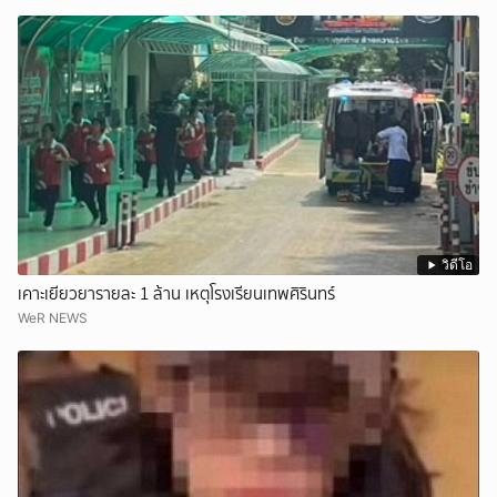
วิดีโอ
เคาะเยียวยารายละ 1 ล้าน เหตุโรงเรียนเทพศิรินทร์
WeR NEWS