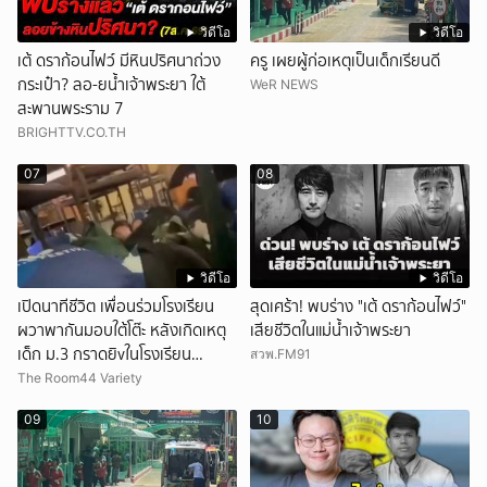
วิดีโอ
วิดีโอ
เต้ ดราก้อนไฟว์ มีหินปริศนาถ่วง
ครู เผยผู้ก่อเหตุเป็นเด็กเรียนดี
กระเป๋า? ลอ-ยน้ำเจ้าพระยา ใต้
WeR NEWS
สะพานพระราม 7
BRIGHTTV.CO.TH
07
08
วิดีโอ
วิดีโอ
เปิดนาทีชีวิต เพื่อนร่วมโรงเรียน
สุดเศร้า! พบร่าง "เต้ ดราก้อนไฟว์"
ผวาพากันมอบใต้โต๊ะ หลังเกิดเหตุ
เสียชีวิตในแม่น้ำเจ้าพระยา
เด็ก ม.3 กราดยิvในโรงเรียน
สวพ.FM91
เทพศิรินทร์นนท์ แบบไม่เลือกหน้า
The Room44 Variety
เสียงปืนดังสนั่นหวั่นไหว
09
10