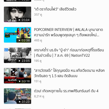
"เต้ ดราก้อนไฟว์" เสียชีวิตแล้ว
357 ดู
01:04
POPCORNER INTERVIEW | #ALALA บุกมาสาด
ความน่ารัก พร้อมพูดคุยสนุก ๆ ถึงเพลงใหม่
'ON&OFF'
02:36
465 ดู
เคราะห์ซ้ำ! นร.ยิv "ปู่-ย่า" ก่อนมาก่อเหตุที่โรงเรียน
| ทันข่าวเย็น | 7 ส.ค. 69 | NationTV22
23:05
195 ดู
"สารวัตรแจ๊ะ" ใส่กุญแจมือ หน.แก๊งเวียดนาม หลังค
วักเงินสด ๆ 1.5 แสน ติดสินบน
03:16
151 ดู
ด่วน! เกิดเหตุภายใน รร.เทพศิรินทร์นนท์ ดับ 4
8,214 ดู
01:23