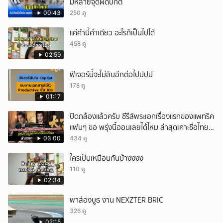
มีหลายจุดผิดปกติ
00:43
250 ดู
แค่คำนี้คำเดียว อะไรก็เป็นไปได้
458 ดู
02:59
ฟีเจอร์นี้จะไม่ลับอีกต่อไปปปป
178 ดู
01:17
ปิดกล้องแล้วครับ ซีรีส์พระเอกเรื่องแรกของแพทริค
แฟนๆ ขอ พรุ่งนี้ออนเลยได้ไหม ล่าสุดเคาะชื่อไทย
แล้ว
03:00
434 ดู
ใครเป็นเหมือนกันบ้างงงง
110 ดู
02:34
พาส่องบูธ งาน NEXZTER BRIC
326 ดู
02:15