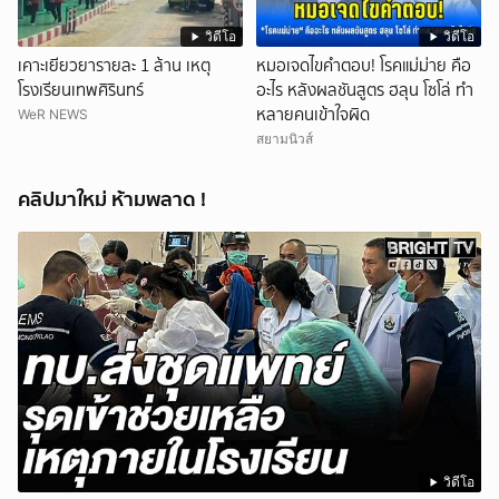
วิดีโอ
วิดีโอ
เคาะเยียวยารายละ 1 ล้าน เหตุ
หมอเจดไขคำตอบ! โรคแม่ม่าย คือ
โรงเรียนเทพศิรินทร์
อะไร หลังผลชันสูตร ฮลุน โซโล่ ทำ
หลายคนเข้าใจผิด
WeR NEWS
สยามนิวส์
คลิปมาใหม่ ห้ามพลาด !
วิดีโอ