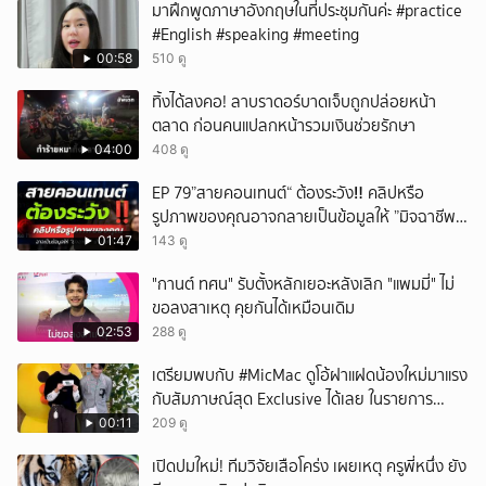
มาฝึกพูดภาษาอังกฤษในที่ประชุมกันค่ะ #practice
#English #speaking #meeting
00:58
510 ดู
ทิ้งได้ลงคอ! ลาบราดอร์บาดเจ็บถูกปล่อยหน้า
ตลาด ก่อนคนแปลกหน้ารวมเงินช่วยรักษา
04:00
408 ดู
EP 79”สายคอนเทนต์“ ต้องระวัง‼️ คลิปหรือ
รูปภาพของคุณอาจกลายเป็นข้อมูลให้ ”มิจฉาชีพ“
นำไปใช้ได้
01:47
143 ดู
"กานต์ ทศน" รับตั้งหลักเยอะหลังเลิก "แพมมี่" ไม่
ขอลงสาเหตุ คุยกันได้เหมือนเดิม
02:53
288 ดู
เตรียมพบกับ #MicMac ดูโอ้ฝาแฝดน้องใหม่มาแรง
กับสัมภาษณ์สุด Exclusive ได้เลย ในรายการ
#POPCORNER เร็ว ๆ นี้
00:11
209 ดู
เปิดปมใหม่! ทีมวิจัยเสือโคร่ง เผยเหตุ ครูพี่หนึ่ง ยัง