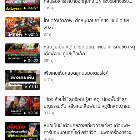
คลิปสื่อสารภาษาอังกฤษถึง UN แจงข้อเท็จจริง
ประวัติศาสตร์มนุษยธรรมไทย
04:52
139 ดู
ไทยคว้าเจ้าภาพ! ศึกหนูน้อยขาไถชิงแชมป์เอเชีย
2027
02:15
97 ดู
หลับวูบเป็นเหตุ! นายก อบต. เผยอาการคนขับ เหตุ
เก๋งพุ่งชน ศูนย์เด็กเล็ก
00:22
291 ดู
เพิ่งเคยเห็นคลอดลูกบนมอเตอร์ไซค์
617 ดู
01:11
“ก้อง ห้วยไร่” สุดช็อก! รู้สาเหตุ “น้องพั๊นซ์“ ลูก
บุญธรรมดับ หลังเคยเสียพ่อแม่เหตุตึกสตง.ถล่ม
09:06
377 ดู
หมอเบ็นซ์ เตือนภัยสายเที่ยวฉายเดี่ยว เตือนพิษ
คาร์บอนมอนอกไซด์ คร่าชีวิต แนะพกเครื่องตรวจ
วัดติดตัว
02:34
461 ดู