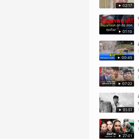
02:17
01:10
00:45
07:22
01:51
27:01