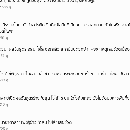
จบทุกข้อสงสัย! ทูตจีนพูดแล้ว กรณีข่าว ส่งอาวุธให้กัมพูชา
2,565 ดู
อ.วีระ ขอโทษ! ถ้าทำอะไรผิด ยินดีแก้ไขยินดีเยียวยา กรมอุทยาน ยันไปจริง คาดป
ปิดให้พัก
291 ดู
ด่วน! ผลชันสูตร ฮลุน โซโล่ ออกแล้ว สถาบันนิติวิทย์ฯ เผยสาเหตุเสียชีวิตเบื้อง
174 ดู
"โรม" ชี้พิรุธ! คดีโกงสอบล่าช้า จี้อายัดทรัพย์ก่อนยักย้าย | ทันข่าวเที่ยง | 6 
563 ดู
แพทย์เปิดผลชันสูตรร่าง "ฮลุน โซโล่" ระบบหัวใจล้มเหลว ยังไม่ตัดปมสารพิษทิ้ง
216 ดู
“นาซาตาลา” เพิ่งรู้ข่าว “ฮลุน โซโล่” เสียชีวิต
725 ดู