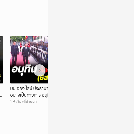
อ
วิดีโอ
มิน ออง ไลง์ ประธานาธิบดีเมียนมา เยือนไทย
ปอศ. บุกค้นบ้าน 
ี
อย่างเป็นทางการ อนุทิน หนุนส่งเสริมสันติภาพ
ขายกล้องส่องพระเ
เสถียรภาพชายแดน
1 ชั่วโมงที่ผ่านมา
2 ชั่วโมงที่ผ่านมา