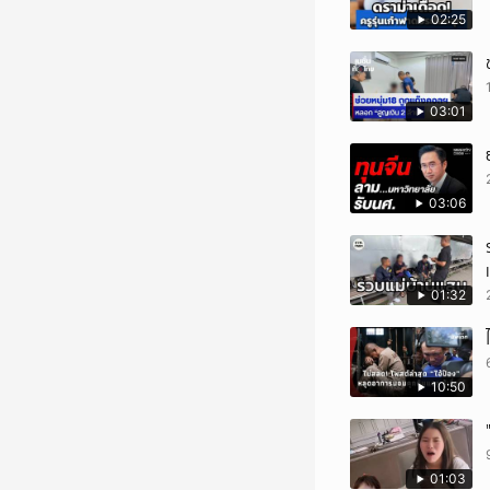
02:25
03:01
03:06
01:32
10:50
01:03