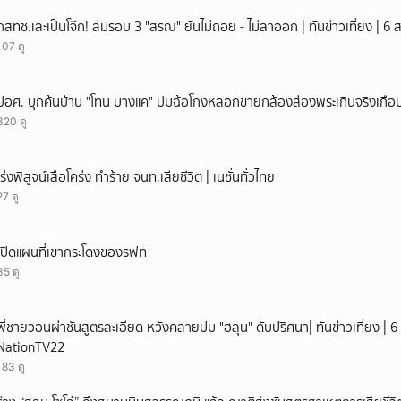
ยกเลิก
กสทช.เละเป็นโจ๊ก! ล่มรอบ 3 "สรณ" ยันไม่ถอย - ไม่ลาออก | ทันข่าวเที่ยง | 6
107 ดู
ปอศ. บุกค้นบ้าน "โทน บางแค" ปมฉ้อโกงหลอกขายกล้องส่องพระเกินจริงเกือบ
320 ดู
เร่งพิสูจน์เสือโคร่ง ทำร้าย จนท.เสียชีวิต | เนชั่นทั่วไทย
27 ดู
เปิดแผนที่เขากระโดงของรฟท
35 ดู
พี่ชายวอนผ่าชันสูตรละเอียด หวังคลายปม "ฮลุน" ดับปริศนา| ทันข่าวเที่ยง | 6 
NationTV22
183 ดู