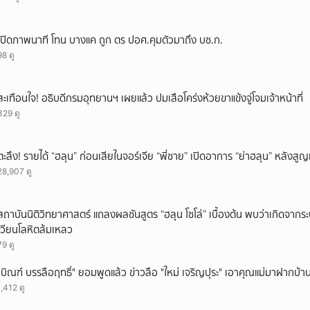
เปิดภาพนาที โทน บางแค ถูก ตร ปอศ.คุมตัวมาถึง บช.ก.
98 ดู
สะเทือนใจ! อธิบดีกรมอุทยานฯ เผยแล้ว ปมเสือโคร่งห้วยขาแข้งจู่โจมเจ้าหน้าที่
329 ดู
ตะลึง! รายได้ “ฮลุน” ก่อนเสียในจอร์เจีย “พี่ชาย” เปิดอาการ “ย่าฮลุน” หลังส
28,907 ดู
สถาบันนิติวิทยาศาสตร์ แถลงผลชันสูตร “ฮลุน โซโล่” เบื้องต้น พบว่าเกิดจาก
เวียนโลหิตล้มเหลว
79 ดู
"บิณฑ์ บรรลือฤทธิ์" ยอมพูดแล้ว ข่าวลือ "ใหม่ เจริญปุระ" เอาคุณแม่มาฝากบ้า
1,412 ดู