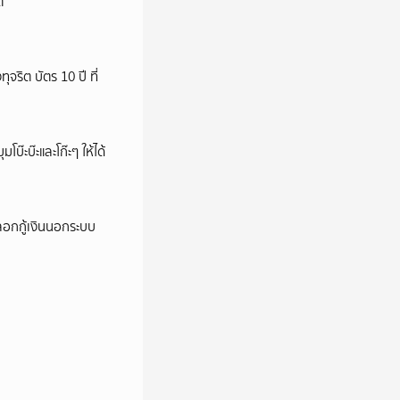
ต
ริต บัตร 10 ปี ที่
บ๊ะบ๊ะและโก๊ะๆ ให้ได้
ลอกกู้เงินนอกระบบ