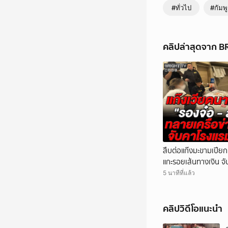
#ทั่วไป
#กัมพ
คลิปล่าสุดจาก 
สืบต่อแก๊งมะขามเปียก!
แกะรอยเส้นทางเงิน จับ
สินบน
5 นาทีที่แล้ว
คลิปวิดีโอแนะนำ