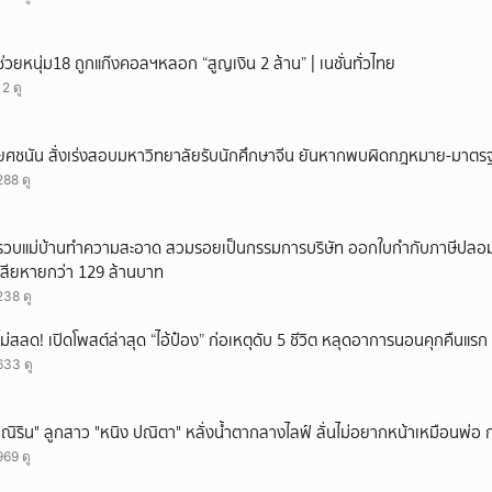
ช่วยหนุ่ม18 ถูกแก๊งคอลฯหลอก “สูญเงิน 2 ล้าน” | เนชั่นทั่วไทย
12 ดู
ยศชนัน สั่งเร่งสอบมหาวิทยาลัยรับนักศึกษาจีน ยันหากพบผิดกฎหมาย-มาตรฐ
288 ดู
รวบแม่บ้านทำความสะอาด สวมรอยเป็นกรรมการบริษัท ออกใบกำกับภาษีปลอม
เสียหายกว่า 129 ล้านบาท
238 ดู
ไม่สลด! เปิดโพสต์ล่าสุด “ไอ้ป๋อง” ก่อเหตุดับ 5 ชีวิต หลุดอาการนอนคุกคืนแรก ร
633 ดู
"ณิริน" ลูกสาว "หนิง ปณิตา" หลั่งน้ำตากลางไลฟ์ ลั่นไม่อยากหน้าเหมือนพ่อ
969 ดู