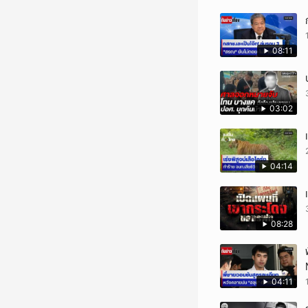
08:11
03:02
04:14
08:28
04:11