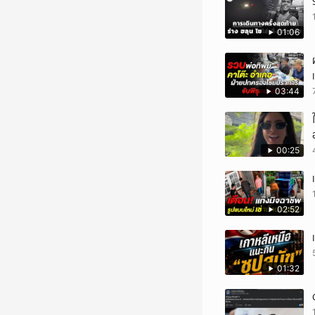
01:06
03:44
00:25
02:52
01:32