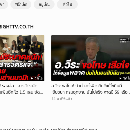
ูชา
#บิ๊กเล็ก
#ยูเอ็น
ทั่วไป
BRIGHTTV.CO.TH
วิดีโอ
วิดีโ
 รองจ๋อ - สารวัตรแจ๊ะ
อ.วีระ ขอโทษ! ถ้าทำอะไรผิด ยินดีแก้ไขยินดี
เพิ่มอีกหิ้ว 1.5 แสน ยัด
เยียวยา กรมอุทยาน ยันไปจริง คาดปี 59 หรือ ป
60 ก่อนปิดให้พัก
54 นาทีที่แล้ว