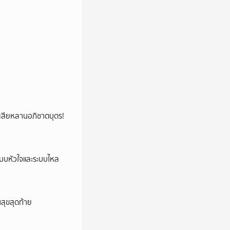
ูญเสียหลานอภิชาตบุตร!
ระบบหัวใจและระบบไหล
นสุขสุดท้าย