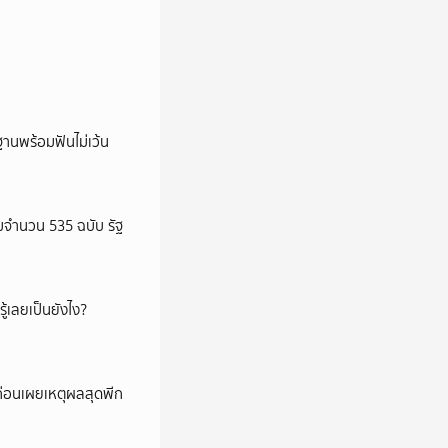
านพร้อมฟันไม่เว้น
จำนวน 535 ฉบับ รัฐ
ู้เลยเป็นยังไง?
 ก่อนเผยเหตุผลสุดพีก