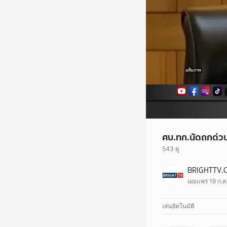
ศบ.ทก.นัดถกด่วน
543 ดู
BRIGHTTV.
เผยแพร่ 19 ก.ค
เล่นอัตโนมัติ