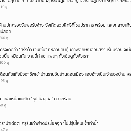
ร่าง “ฮลุน โซโล่” ถึงสนามบินสุวรรณภูมิ แล้ว ญาติส่งชันสูตรสาเหตุการเสียชีวิ
119 ดู
ฝ่ายปกครองจับพ่อรับจ้างแจ้งเกิดสวมสิทธิที่ไชยปราการ พร้อมแถลงทลายแก๊งทุจ
แม่สอด
766 ดู
ใครจะคิดว่า "ศรีริต้า เจนเซ่น" ที่หลายคนคุ้นภาพลักษณ์สวยสง่า เรียบร้อย จะมีมุมโ
อมยิ้มเหมือนกัน งานนี้ทำเอาแฟนๆ ทั้งเอ็นดูทั้งหัวเราะ
400 ดู
เตือนภัยแก๊งมิจฉาชีพเช่าบ้านรายวันย่านดอนเมือง แอบอ้างเป็นเจ้าของบ้าน ห
195 ดู
เกาหลีเหนือแนะกิน “ซุปเนื้อสุนัข” คลายร้อน
50 ดู
ดราม่าเดือด! ครูรุ่นเก๋าฟาดประโยคจุก "ไม่มีรุ่นไหนเหี้*เท่านี้"
147 ดู