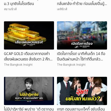
ม.3 บุกยิงในโรงเรียน
กลั่นแกล้ง-ทำร้าย ก่อนขโมยปืนปู่
ก่อเหตุ
สยามนิวส์
เดลินิวส์
GCAP GOLD เตือนราคาทองคำ
เปิดใจภารโรง! นาทีเห็นเด็ก 14 ถือ
เสี่ยงผันผวนแรง สั่งจับตา 2 ศึก
ปืนเดินผ่านหน้า ไร้ท่าทีตื่นกลัว
สำคัญ!
ก่อนหลบตำรวจขึ้นอีกอาคาร
The Bangkok Insight
The Bangkok Insight
ไม่มีปาฏิหาริย์ พบร่าง “เต้ ดรากอน
เกรท ตอบสถานะเเจ็คกี้ ขยับเลื่อน