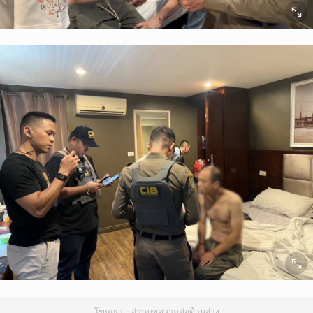
โฆษณา - อ่านบทความต่อด้านล่าง