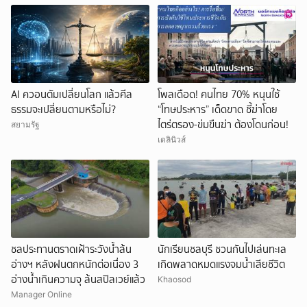
AI ควอนตัมเปลี่ยนโลก แล้วศีล
โพลเดือด! คนไทย 70% หนุนใช้
ธรรมจะเปลี่ยนตามหรือไม่?
“โทษประหาร” เด็ดขาด ชี้ฆ่าโดย
ไตร่ตรอง-ข่มขืนฆ่า ต้องโดนก่อน!
สยามรัฐ
เดลินิวส์
ชลประทานตราดเฝ้าระวังน้ำล้น
นักเรียนชลบุรี ชวนกันไปเล่นทะเล
อ่างฯ หลังฝนตกหนักต่อเนื่อง 3
เกิดพลาดหมดแรงจมน้ำเสียชีวิต
อ่างน้ำเกินความจุ ล้นสปิลเวย์แล้ว
Khaosod
Manager Online