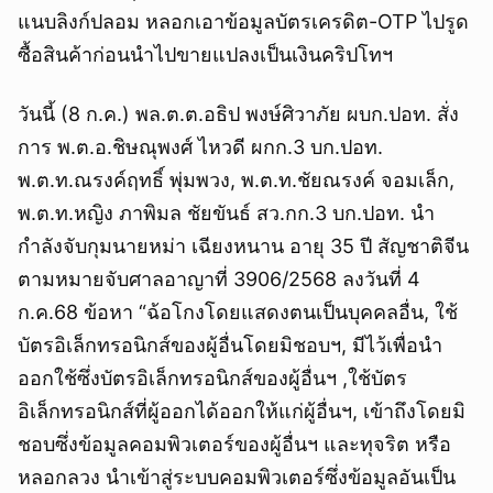
แนบลิงก์ปลอม หลอกเอาข้อมูลบัตรเครดิต-OTP ไปรูด
ซื้อสินค้าก่อนนำไปขายแปลงเป็นเงินคริปโทฯ
วันนี้ (8 ก.ค.) พล.ต.ต.อธิป พงษ์ศิวาภัย ผบก.ปอท. สั่ง
การ พ.ต.อ.ชิษณุพงศ์ ไหวดี ผกก.3 บก.ปอท.
พ.ต.ท.ณรงค์ฤทธิ์ พุ่มพวง, พ.ต.ท.ชัยณรงค์ จอมเล็ก,
พ.ต.ท.หญิง ภาพิมล ชัยขันธ์ สว.กก.3 บก.ปอท. นำ
กำลังจับกุมนายหม่า เฉียงหนาน อายุ 35 ปี สัญชาติจีน
ตามหมายจับศาลอาญาที่ 3906/2568 ลงวันที่ 4
ก.ค.68 ข้อหา “ฉ้อโกงโดยแสดงตนเป็นบุคคลอื่น, ใช้
บัตรอิเล็กทรอนิกส์ของผู้อื่นโดยมิชอบฯ, มีไว้เพื่อนำ
ออกใช้ซึ่งบัตรอิเล็กทรอนิกส์ของผู้อื่นฯ ,ใช้บัตร
อิเล็กทรอนิกส์ที่ผู้ออกได้ออกให้แก่ผู้อื่นฯ, เข้าถึงโดยมิ
ชอบซึ่งข้อมูลคอมพิวเตอร์ของผู้อื่นฯ และทุจริต หรือ
หลอกลวง นำเข้าสู่ระบบคอมพิวเตอร์ซึ่งข้อมูลอันเป็น