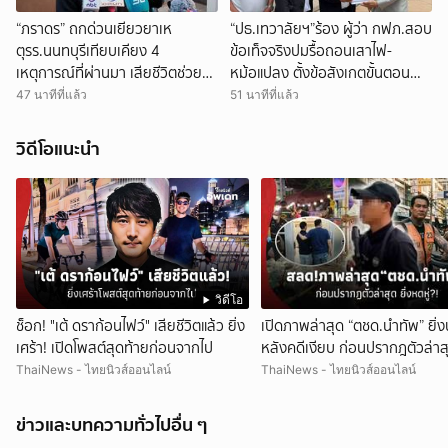
“ภราดร” ถกด่วนเยียวยาเห
“ปธ.เทวาลัยฯ”ร้อง ผู้ว่า กฟภ.สอบ
ตุรร.นนทบุรีเทียบเคียง 4
ข้อเท็จจริงปมรื้อถอนเสาไฟ-
เหตุการณ์ที่ผ่านมา เสียชีวิตช่วย
หม้อแปลง ตั้งข้อสังเกตขั้นตอน
รายละ 1 ล้าน
การขอยกเลิกการใช้ไฟฟ้าไม่ชอบ
47 นาทีที่แล้ว
51 นาทีที่แล้ว
ด้วยระเบียบ
วิดีโอแนะนำ
วิดีโอ
ช็อก! "เต้ ดราก้อนไฟว์" เสียชีวิตแล้ว ยิ่ง
เปิดภาพล่าสุด “ตชด.นำทัพ” ยิ่
เศร้า! เปิดโพสต์สุดท้ายก่อนจากไป
หลังคดีเงียบ ก่อนปรากฎตัวล่าสุ
หดหู่?!
ThaiNews - ไทยนิวส์ออนไลน์
ThaiNews - ไทยนิวส์ออนไลน์
ข่าวและบทความทั่วไปอื่น ๆ