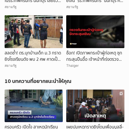
ในรร.เทพศิรินทร์ นนทบุรี เสียชีวิต
ยิงใน “รร.เทพศิรินทร์” นนทบุรี ครู
รวม 7 ราย เป็นครู 3 ราย นักเรียน
ดับ 2 บาดเจ็บกว่า 20 ราย ก่อนยิง
สยามรัฐ
สยามรัฐ
3 ราย และผู้ก่อเหตุ 1 ราย บาดเจ็บ
ตัวเองเสียชีวิตหน้าห้องเรียน
กว่า 15 ราย
สลดซ้ำ! ตร.บุกบ้านเด็ก ม.3 กราด
ช็อก! เปิดภาพกระเป๋าผู้ก่อเหตุ ซุก
ยิงโรงเรียนดัง พบ 2 ศพ คาดเป็น
กระสุนปืนอื้อ เจ้าหน้าที่เร่งตรวจ
ปู่-ย่า โดนสังหารก่อนก่อเหตุ
สอบ
สยามรัฐ
Thaiger
10 บทความที่อยากแนะนำให้คุณ
ครอบครัว เปิดใจ สาเหตุนักเรียน
เผยปมเหตุกราดยิงโดนเพื่อนบูลลี่-