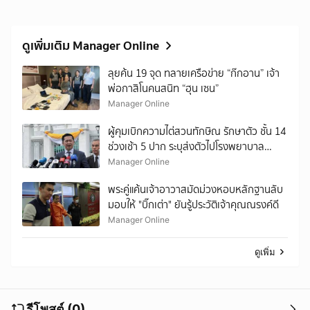
ดูเพิ่มเติม Manager Online
ลุยค้น 19 จุด ทลายเครือข่าย “ก๊กอาน” เจ้า
พ่อกาสิโนคนสนิท “ฮุน เซน”
Manager Online
ผู้คุมเบิกความไต่สวนทักษิณ รักษาตัว ชั้น 14
ช่วงเช้า 5 ปาก ระบุส่งตัวไปโรงพยาบาล
ตำรวจ
Manager Online
พระคู่แค้นเจ้าอาวาสมัดม่วงหอบหลักฐานลับ
มอบให้ "บิ๊กเต่า" ยันรู้ประวัติเจ้าคุณณรงค์ดี
Manager Online
ดูเพิ่ม
รีโพสต์ (0)