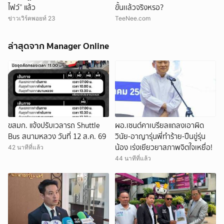
ไฟว์” แล้ว
ขั้นเเล้วจริงหรอ?
ข่าวเวิร์คพอยท์ 23
TeeNee.com
ล่าสุดจาก Manager Online
ขสมก. แจ้งปรับเวลารถ Shuttle
ผอ.เซนต์คาเบรียลแถลงเอาผิด
Bus สนามหลวง วันที่ 12 ส.ค. 69
วินัย-อาญารุ่นพี่ทำร้าย-ปืนขู่รุ่น
น้อง เร่งเยียวยาสภาพจิตใจเหยื่อ!
42 นาทีที่แล้ว
44 นาทีที่แล้ว