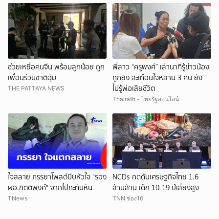
ช่วยเหยื่อคนจีน พร้อมลูกน้อย ถูก
พี่สาว “ครูพงศ์” เล่านาทีรู้ข่าวน้อง
เพื่อนร่วมชาติอุ้ม
ถูกยิง สะเทือนใจหลาน 3 คน ยัง
ไม่รู้พ่อเสียชีวิต
THE PATTAYA NEWS
Thairath - ไทยรัฐออนไลน์
ใจสลาย ภรรยาโพสต์บีบหัวใจ "รอง
NCDs กดดันเศรษฐกิจไทย 1.6
ผอ.กิตติพงศ์" จากไปกะทันหัน
ล้านล้าน เด็ก 10-19 ปีเสี่ยงสูง
TNews
TNN ช่อง16