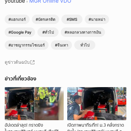
youtube :
MGR Online VDO
#แฮกเกอร์
#บัตรเครดิต
#SMS
#นายหม่า
#Google Pay
#ทั่วไป
#หลอกลวงทางการเงิน
#อาชญากรรมไซเบอร์
#จีนเทา
ทั่วไป
ดูข่าวต้นฉบับ
ข่าวที่เกี่ยวข้อง
อัปเดตล่าสุด! กราดยิง
เปิดภาพนาทีระทึก! ม.3 คลั่งกราด