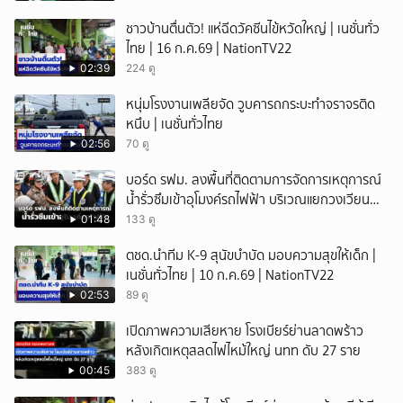
ชาวบ้านตื่นตัว! แห่ฉีดวัคซีนไข้หวัดใหญ่ | เนชั่นทั่ว
ไทย | 16 ก.ค.69 | NationTV22
02:39
224 ดู
หนุ่มโรงงานเพลียจัด วูบคารถกระบะทำจราจรติด
หนึบ | เนชั่นทั่วไทย
02:56
70 ดู
บอร์ด รฟม. ลงพื้นที่ติดตามการจัดการเหตุการณ์
น้ำรั่วซึมเข้าอุโมงค์รถไฟฟ้า บริเวณแยกวงเวียน
ใหญ่
01:48
133 ดู
ตชด.นำทีม K-9 สุนัขบำบัด มอบความสุขให้เด็ก |
เนชั่นทั่วไทย | 10 ก.ค.69 | NationTV22
02:53
89 ดู
เปิดภาพความเสียหาย โรงเบียร์ย่านลาดพร้าว
หลังเกิตเหตุสลดไฟไหม้ใหญ่ นทท ดับ 27 ราย
00:45
383 ดู