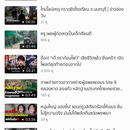
ไทม์ไลน์เหตุ กราดยิงโรงเรียน จ.นนทบุรี | ข่าวช่อง
วัน
06:20
21 ดู
ครู เผยผู้ก่อเหตุเป็นเด็กเรียนดี
855 ดู
01:46
ช็อก! "เต้ ดราก้อนไฟว์" เสียชีวิตแล้ว ยิ่งเศร้า! เปิด
โพสต์สุดท้ายก่อนจากไป
05:41
3,920 ดู
ภาพถ่ายทางอากาศค่ายผู้อพยพเขมร Site 8
คลองหาด สระแก้ว หลักฐานประเทศไทยเคยช่วยคน
เขมร
03:49
160 ดู
หนุ่มใหญ่ ของขึ้น! แอนดรูวส์เรียกร้องให้เขมร ลั่น
ไม่รู้ความจริง มันไม่ได้พลัดถิ่นแต่อพยพมา
03:36
38 ดู