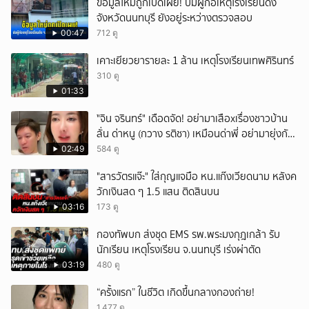
ข้อมูลใหม่ถูกเปิดเผย! ปมผู้ก่อเหตุโรงเรียนดัง
จังหวัดนนทบุรี ยังอยู่ระหว่างตรวจสอบ
00:47
712 ดู
เคาะเยียวยารายละ 1 ล้าน เหตุโรงเรียนเทพศิรินทร์
310 ดู
01:33
ั่"จิน จรินทร์" เดือดจัด! อย่ามาเสือxเรื่องชาวบ้าน
ลั่น ด่าหนู (กวาง รติชา) เหมือนด่าพี่ อย่ามายุ่งกับ
คนของผม จบ!!!
02:49
584 ดู
"สารวัตรแจ๊ะ" ใส่กุญแจมือ หน.แก๊งเวียดนาม หลังค
วักเงินสด ๆ 1.5 แสน ติดสินบน
03:16
173 ดู
กองทัพบก ส่งชุด EMS รพ.พระมงกุฎเกล้า รับ
นักเรียน เหตุโรงเรียน จ.นนทบุรี เร่งผ่าตัด
03:19
480 ดู
“ครั้งแรก” ในชีวิต เกิดขึ้นกลางกองถ่าย!
1,477 ดู