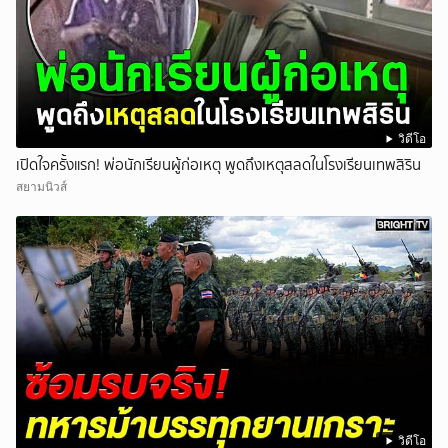
วิดีโอ
เปิดใจครั้งแรก! พ่อนักเรียนผู้ก่อเหตุ พูดถึงเหตุสลดในโรงเรียนเทพสิริน
สยามนิวส์
วิดีโอ