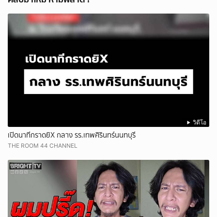
วิดีโอ
เปิดนาทีกราดยิX กลาง รร.เทพศิรินทร์นนทบุรี
THE ROOM 44 CHANNEL