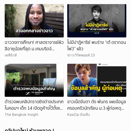
ฉาววงการศึกษา! ศาสตราจารย์ผิว
ไม่มีปาฏิหาริย์ พบร่าง “เต้ ดรากอน
สีอายุน้อยที่สุด ม.เคมบริดจ์
ไฟว์” แล้ว
ประกาศลาออกหลังเผชิญข้อกล่าว
เดลินิวส์
ข่าวเวิร์คพอยท์ 23
หาคัดลอกผลงาน
ตำรวจพบคลิปกราดยิงต่างประเทศ
ชาวเน็ตจับตา ดัง พันกร เผยข้อมูล
ในคอมฯ เด็ก 14 เปิดดูค้างไว้ตั้งแต่
ครอบครัวนักเรียน ม.3 ผู้ก่อเหตุ
วันที่ 30 ก.ค.
และที่มาอาวุธ
The Bangkok Insight
KaaZip บันเทิง
คลิปมาใหม่ ห้ามพลาด !