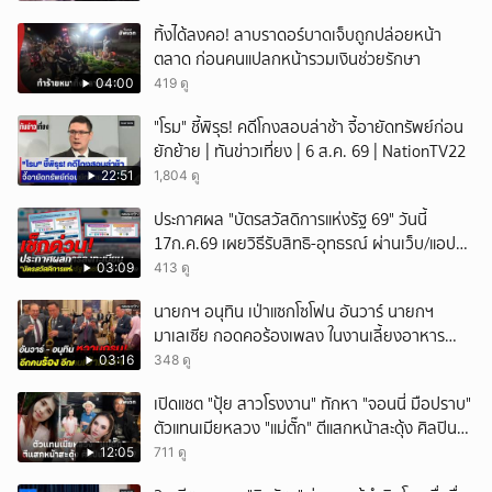
ทิ้งได้ลงคอ! ลาบราดอร์บาดเจ็บถูกปล่อยหน้า
ตลาด ก่อนคนแปลกหน้ารวมเงินช่วยรักษา
04:00
419 ดู
"โรม" ชี้พิรุธ! คดีโกงสอบล่าช้า จี้อายัดทรัพย์ก่อน
ยักย้าย | ทันข่าวเที่ยง | 6 ส.ค. 69 | NationTV22
22:51
1,804 ดู
ประกาศผล "บัตรสวัสดิการแห่งรัฐ 69" วันนี้
17ก.ค.69 เผยวิธีรับสิทธิ-อุทธรณ์ ผ่านเว็บ/แอป
เป๋าตัง/ทางรัฐ
03:09
413 ดู
นายกฯ อนุทิน เป่าแซกโซโฟน อันวาร์ นายกฯ
มาเลเซีย กอดคอร้องเพลง ในงานเลี้ยงอาหาร
กลางวันต้อนรับ
03:16
348 ดู
เปิดแชต "ปุ้ย สาวโรงงาน" ทักหา "จอนนี่ มือปราบ"
ตัวแทนเมียหลวง "แม่ตั๊ก" ตีแสกหน้าสะดุ้ง ศิลปิน
หน้าใหม่?
12:05
711 ดู