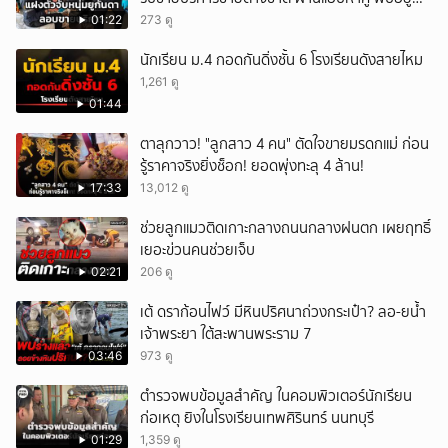
เกินกำหนดอนุญาต
01:22
273 ดู
นักเรียน ม.4 กอดกันดิ่งชั้น 6 โรงเรียนดังสายไหม
1,261 ดู
01:44
ตาลุกวาว! "ลูกสาว 4 คน" ตัดใจขายมรดกแม่ ก่อน
รู้ราคาจริงยิ่งช็อก! ยอดพุ่งทะลุ 4 ล้าน!
17:33
13,012 ดู
ช่วยลูกแมวติดเกาะกลางถนนกลางฝนตก เผยฤทธิ์
เยอะข่วนคนช่วยเจ็บ
02:21
206 ดู
เต้ ดราก้อนไฟว์ มีหินปริศนาถ่วงกระเป๋า? ลอ-ยน้ำ
เจ้าพระยา ใต้สะพานพระราม 7
03:46
973 ดู
ตำรวจพบข้อมูลสำคัญ ในคอมพิวเตอร์นักเรียน
ก่อเหตุ ยิงในโรงเรียนเทพศิรินทร์ นนทบุรี
01:29
1,359 ดู