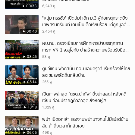
00:33
6,243 ดู
"หนุ่ม กรรชัย" เปิดปม! เด็ก ม.3 ผู้ก่อเหตุกราดยิง
เทพศิรินทร์นนท์ เดิมเป็นเด็กเรียบร้อย แต่ถูกบูลลี่
หนัก คาดแรงกดดันสะสมกลายเป็นแรงแค้น จนก่อ
00:46
2,454 ดู
เหตุสลด
ผบ.ทบ. ตรวจเยี่ยมการฝึกทหารม้าบรรทุกยาน
เกราะ VN-1 จ.สุโขทัย ย้ำสร้างความพร้อมรับมือ
ทุกสถานการณ์
03:25
53 ดู
ตูนวีแกน ฟาดสนั่น ทอม แอนดรูวส์ เรียกร้องให้ไทย
ส่งเขมรพลัดถิ่นกลับบ้าน
05:14
265 ดู
เปิดภาพล่าสุด “ตชด.นำทัพ” ยิ่งน่าสลด! หลังคดี
เงียบ ก่อนปรากฎตัวล่าสุด ยิ่งหดหู่?!
13:18
1,329 ดู
พม่า เปิดอกเล่า แรงงานพม่าบางคนไม่มีแม้แต่บ้าน
ลั่น ถ้าถึงเวลาก็กลับเอง
06:05
498 ดู