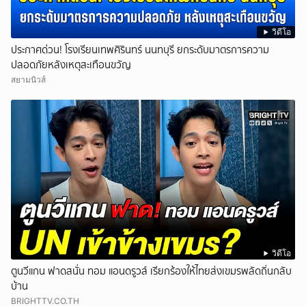
วิดีโอ
ประกาศด่วน! โรงเรียนเทพศิรินทร์ นนทบุรี ยกระดับมาตรการความ
ปลอดภัยหลังเหตุสะเทือนขวัญ
สยามนิวส์
วิดีโอ
ตูนวีแกน ฟาดสนั่น ทอม แอนดรูวส์ เรียกร้องให้ไทยส่งเขมรพลัดถิ่นกลับ
บ้าน
BRIGHTTV.CO.TH