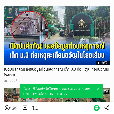
วิดีโอ
เปิดปมสำคัญ! เผยข้อมูลก่อนเหตุการณ์ เด็ก ม.3 ก่อเหตุสะเทือนขวัญใน
โรงเรียน
สยามนิวส์
โควตมุมมองของคุณผ่านคอนเทนต์นี้บน
รีโพสต์หรือโควตมุมมองของคุณผ่านคอน
LINE TODAY
เทนต์นี้บน LINE TODAY
1