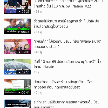
3 อดีตนายกฯ "ชินวัตร" ร่วมถกผู้นำอินโดฯ ชื่นมื่น
| ทันข่าวเย็น | 10 ก.ค. 69 | NationTV22
02:26
468 ดู
ชีวิตคนไม่ใช่หมา! สามีผู้สูญหาย ร่ำไห้เปิดใจ ปม
ร้านล็อกประตูไว้บางส่วน
00:35
375 ดู
"แพนเค้ก" ไม่หวันคนเปรียบเทียบ "เพลิงพระนาง"
วอนจบดราม่าสามี
02:31
540 ดู
วันที่ 10 ก.ค 69 อัปเดตเส้นทางพายุ “บาหวี่”-ทั่ว
ไทยฝนยังหนัก
02:10
81 ดู
ย้อนคำตอบเจ้าของร้าน หลังลูกค้าบ่นเรื่อง
ทางออก ก่อนเกิดเหตุสลดขึ้นจริง
00:41
404 ดู
ระทึก! รถเมล์ปรับอากาศเสียหลักพุ่งชนต้นไม้ริม
ถนนลาดพร้าว