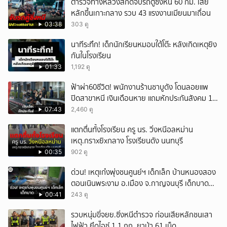
ตำรวจทางหลวงสกัดจับรถตู้ซิ่งหนี 60 กม. เสีย
หลักขึ้นเกาะกลาง รวบ 43 แรงงานเมียนมาเถื่อน
03:38
303 ดู
นาทีระทึก! เด็กนักเรียนหมอบใต้โต๊ะ หลังเกิดเหตุยิง
กันในโรงเรียน
01:33
1,192 ดู
ฟ้าผ่า60ชีวิต! พนักงานร้านชาบูดัง โดนลอยแพ
ปิดสาขาหนี เงินเดือนหาย แถมหักประกันสังคม 11
เดือนแต่ไม่ส่ง?
07:43
2,460 ดู
แตกตื่นทั้งโรงเรียน ครู นร. วิ่งหนีอลหม่าน
เหตุ.กราxยิxกลาง โรงเรียนดัง นนทบุรี
00:35
902 ดู
ด่วน! เหตุเก๋งพุ่งชนศูนย์ฯ เด็กเล็ก บ้านหนองสอง
ตอนเนินพระงาม อ.เมือง จ.กาญจนบุรี เด็กบาด
เจ็บ 13 ราย
00:41
243 ดู
รวบหนุ่มขี่จยย.ซิ่งหนีตำรวจ ก่อนเสียหลักชนเสา
ไฟฟ้า ยึดไอซ์ 1.1 กก. ยาบ้า 61 เม็ด