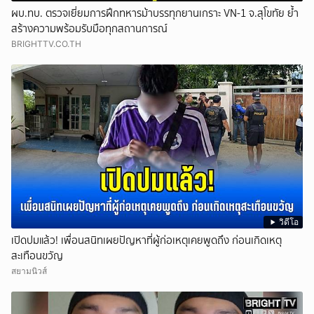
ผบ.ทบ. ตรวจเยี่ยมการฝึกทหารม้าบรรทุกยานเกราะ VN-1 จ.สุโขทัย ย้ำ
สร้างความพร้อมรับมือทุกสถานการณ์
BRIGHTTV.CO.TH
วิดีโอ
เปิดปมแล้ว! เพื่อนสนิทเผยปัญหาที่ผู้ก่อเหตุเคยพูดถึง ก่อนเกิดเหตุ
สะเทือนขวัญ
สยามนิวส์