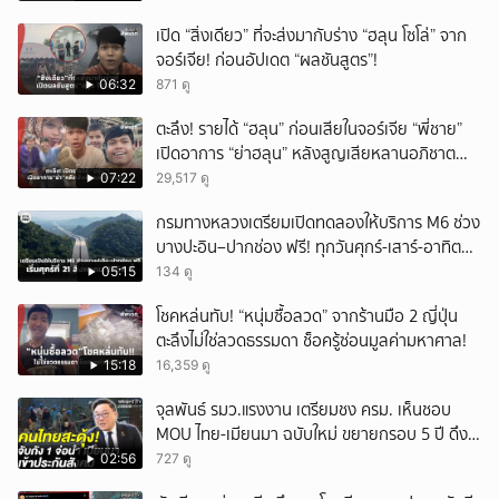
เปิด “สิ่งเดียว” ที่จะส่งมากับร่าง “ฮลุน โซโล่” จาก
จอร์เจีย! ก่อนอัปเดต “ผลชันสูตร”!
06:32
871 ดู
ตะลึง! รายได้ “ฮลุน” ก่อนเสียในจอร์เจีย “พี่ชาย”
เปิดอาการ “ย่าฮลุน” หลังสูญเสียหลานอภิชาต
บุตร!
07:22
29,517 ดู
กรมทางหลวงเตรียมเปิดทดลองให้บริการ M6 ช่วง
บางปะอิน–ปากช่อง ฟรี! ทุกวันศุกร์-เสาร์-อาทิตย์
เริ่มศุกร์ที่ 21 สิงหาคม 2569 นี้
05:15
134 ดู
โชคหล่นทับ! “หนุ่มซื้อลวด” จากร้านมือ 2 ญี่ปุ่น
ตะลึงไม่ใช่ลวดธรรมดา ช็อครู้ซ่อนมูลค่ามหาศาล!
15:18
16,359 ดู
จุลพันธ์ รมว.แรงงาน เตรียมชง ครม. เห็นชอบ
MOU ไทย-เมียนมา ฉบับใหม่ ขยายกรอบ 5 ปี ดึง
แรงงานเข้าระบบ
02:56
727 ดู