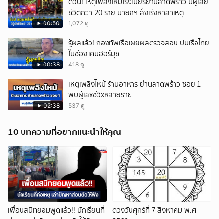
ด่วน! เหตุเพลิงไหม้โรงเบียร์ย่านลาดพร้าว มีผู้เสีย
ชีวิตกว่า 20 ราย นายกฯ สั่งเร่งหาสาเหตุ
00:50
1,072 ดู
รู้ผลแล้ว! กองทัพเรือเผยผลตรวจสอบ ปมเรือไทย
ในช่องแคบฮอร์มุซ
00:38
418 ดู
เหตุเพลิงไหม้ ร้านอาหาร ย่านลาดพร้าว ซอย 1
พบผู้เสีxชีวิxหลายราย
02:38
537 ดู
10 บทความที่อยากแนะนำให้คุณ
เพื่อนสนิทยอมพูดแล้ว!! นักเรียนที่
ดวงวันศุกร์ที่ 7 สิงหาคม พ.ศ.