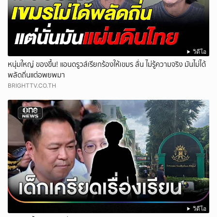
วิดีโอ
หนุ่มใหญ่ ของขึ้น! แอนดรูวส์เรียกร้องให้เขมร ลั่น ไม่รู้ความจริง มันไม่ได้
พลัดถิ่นแต่อพยพมา
BRIGHTTV.CO.TH
วิดีโอ