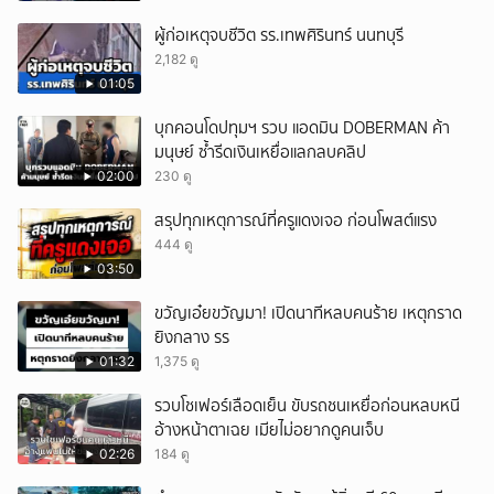
ผู้ก่อเหตุจบชีวิต รร.เทพศิรินทร์ นนทบุรี
2,182 ดู
01:05
บุกคอนโดปทุมฯ รวบ แอดมิน DOBERMAN ค้า
มนุษย์ ซ้ำรีดเงินเหยื่อแลกลบคลิป
02:00
230 ดู
สรุปทุกเหตุการณ์ที่ครูแดงเจอ ก่อนโพสต์แรง
444 ดู
03:50
ขวัญเอ๋ยขวัญมา! เปิดนาทีหลบคนร้าย เหตุกราด
ยิงกลาง รร
01:32
1,375 ดู
รวบโชเฟอร์เลือดเย็น ขับรถชนเหยื่อก่อนหลบหนี
อ้างหน้าตาเฉย เมียไม่อยากดูคนเจ็บ
02:26
184 ดู