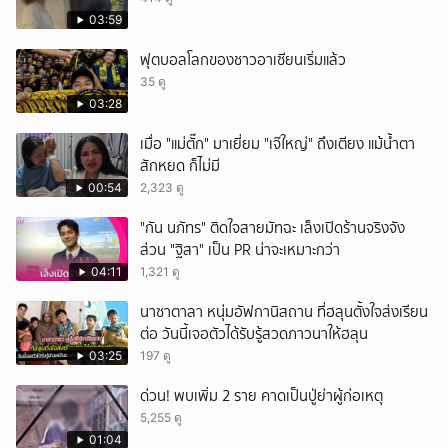
ยกเลิก
03:59
ฟุตบอลโลกของชาวอาเซียนเริ่มแล้ว
35 ดู
03:28
เมื่อ "แม่ตั๊ก" มาเยี่ยม "เจ๊ใหญ่" ถึงเตียง แม้น้ำตา
สักหยด ก็ไม่มี
00:54
2,323 ดู
"กัน นภัทร" ติดใจสายมัทฉะ เล็งเปิดร้านจริงจัง
ส่วน "ฐิสา" เป็น PR น่าจะเหมาะกว่า
04:11
1,321 ดู
นาซาตาลา หนุ่มอัฟกานิสถาน ที่ฮลุนตั้งใจส่งเรียน
ต่อ วันนี้เจอตัวได้รับรู้สวดภาวนาให้ฮลุน
03:25
197 ดู
ด่วน! พบเพิ่ม 2 ราย คาดเป็นปู่ย่าผู้ก่อเหตุ
5,255 ดู
01:04