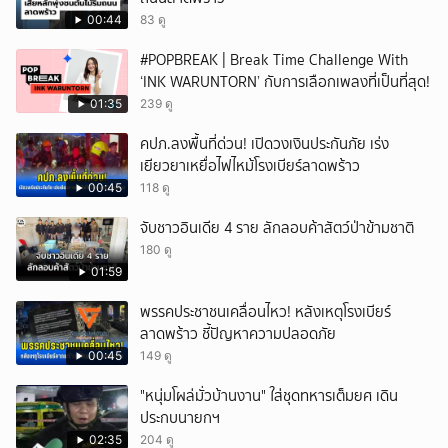
00:44
83 ดู
#POPBREAK | Break Time Challenge With
‘INK WARUNTORN’ กับการเลือกเพลงที่เป็นที่สุด!
01:35
239 ดู
คปภ.ลงพื้นที่ด่วน! เปิดวงเงินประกันภัย เร่ง
เยียวยาเหยื่อไฟไหม้โรงเบียร์ลาดพร้าว
00:45
118 ดู
จับชาวอินเดีย 4 ราย ลักลอบค้าสัตว์ป่าข้ามชาติ
180 ดู
01:59
พรรคประชาชนเคลื่อนไหว! หลังเหตุโรงเบียร์
ลาดพร้าว ชี้ปัญหาความปลอดภัย
00:45
149 ดู
"หนุ่มโผล่มั่วบ้านงาน" ใส่ชุดทหารเต็มยศ เดิน
ประกบนายกฯ
02:35
204 ดู