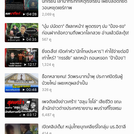
นักเรียน เล่านาทีระทึกเหตุโรงเรียน เผยปลอดภัยดี
วอนหยุดแชร์ภาพ
04:28
2,069 ดู
"บุ๋ม ปนัดดา" ตีแสกหน้า! พูดตรงๆ ปม "ป๋อง-ธง"
ก่อนฝากข้อความถึงพวกโลกสวย อ่านแล้วมีสะดุ้ง!
04:35
567 ดู
ยิ่งตะลึง! เปิดค่าหัว“นักโทษประหาร”! ค่าใช้จ่ายต่อปี
เท่าไหร่? “กรรชัย” แสกหน้า ถอนหงอก “ป้าป๋อง”!
12:17
1,324 ดู
ช็อกหลายคน! วัดพระบาทน้ำพุ ประกาศปิดรับผู้
ป่วยใหม่ เผยเหตุผลจำเป็น
00:48
326 ดู
เพจดังแจ้งข่าวเศร้า! "ฮลุน โซโล่" เสียชีวิต ขณะ
สำนักข่าวต่างประเทศรายงาน พบร่างที่โรงแรม
03:12
6,487 ดู
เปิดคลิปเต็ม! หนุ่มไทยบุกเคลียร์ใจกลุ่ม นร.อิตาลี
414 ดู