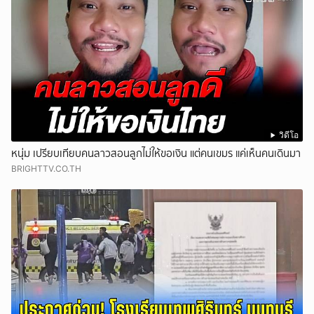
วิดีโอ
หนุ่ม เปรียบเทียบคนลาวสอนลูกไม่ให้ขอเงิน แต่คนเขมร แค่เห็นคนเดินมา
BRIGHTTV.CO.TH