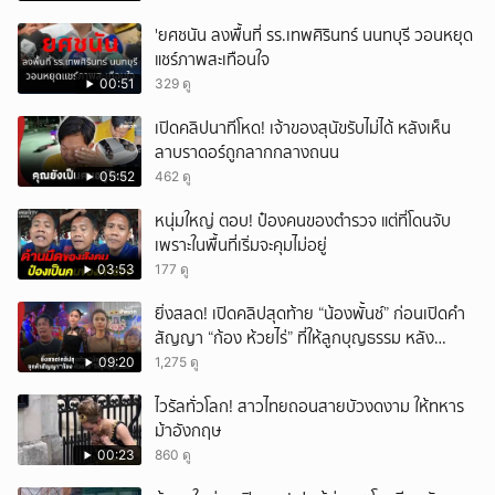
'ยศชนัน ลงพื้นที่ รร.เทพศิรินทร์ นนทบุรี วอนหยุด
แชร์ภาพสะเทือนใจ
00:51
329 ดู
เปิดคลิปนาทีโหด! เจ้าของสุนัขรับไม่ได้ หลังเห็น
ลาบราดอร์ถูกลากกลางถนน
05:52
462 ดู
หนุ่มใหญ่ ตอบ! ป๋องคนของตำรวจ แต่ที่โดนจับ
เพราะในพื้นที่เริ่มจะคุมไม่อยู่
03:53
177 ดู
ยิ่งสลด! เปิดคลิปสุดท้าย “น้องพั้นช์” ก่อนเปิดคำ
สัญญา “ก้อง ห้วยไร่” ที่ให้ลูกบุญธรรม หลัง
ลาโลก!
09:20
1,275 ดู
ไวรัลทั่วโลก! สาวไทยถอนสายบัวงดงาม ให้ทหาร
ม้าอังกฤษ
00:23
860 ดู