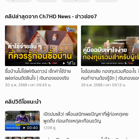
กุหลาบพันปี ผลิบานรับลมหนาว บนยอดดอยอินทนนท์ | สนามข่าวเสาร์-
อาทิตย์
คลิปล่าสุดจาก Ch7HD News - ข่าวช่อง7
สนามข่าวเสาร์-อาทิตย์ - กุหลาบพันปี บนยอดดอยอินทนนท์ จังหวัด
เชียงใหม่ ผลิบานรับลมหนาวแล้ว กุหลาบพันปี ผลิบานรับลมหนาว
จ.เชียงใหม่ บรรยากาศท่องเที่ยวที่อุทยานแห่งชาติดอยอินทนนท์ จังหวัด
เชียงใหม่ นักท่องเที่ยวเดินทางขึ้นสู่ยอดดอยตั้งแต่เช้าเพื่อสัมผัสอากาศหนาว
และชมภาพความสวยงามของทะเลหมอกและแสงแรกของวันที่จุดชมวิวกิ่ว
แม่ปาน ขณะที่ ดอกกุหลาบพันปี ซึ่งเป็นพรรณไม้ที่พบได้เฉพาะบนดอยสูง
พบมากที่บริเวณเส้นทางศึกษาธรรมชาติกิ่วแม่ปาน เริ่มเบ่งบานอวดความ
สวยงามต้อนรับลมหนาว นักท่องเที่ยวต่างไปเที่ยวชมและถ่ายภาพ
วิดีโอ
บรรยากาศความงดงามของธรรมชาติไว้ด้วย เจ้าหน้าที่อุทยาน บอกว่า นัก
ซื้อบ้านไม่ใช่แค่เงินดาวน์ เช็กค่าใช้จ่าย
ไขข้อสงสัย กองทุนรวมคืออะไร 
ท่องเที่ยวที่มาควรเตรียมเสื้อกันหนาวมาด้วย เนื่องจากอุณหภูมิลดลงต่อ
แฝงก่อนตัดสินใจ | เงินทองของจริง
คนทำงานต้องรู้จัก | เงินทองขอ
เนื่อง โดยเฉพาะบริเวณยอดดอยต่ำกว่า 10 องศาเซลเซียส เชิญชมความงาม
30 ธ.ค. 2568 เวลา 09.45 น.
29 ธ.ค. 2568 เวลา 09.13 น.
กระโถนพระราม จ.เพชรบุรี ที่ จังหวัดเพชรบุรี ไปชมความงามของกระโถน
พระราม พืชหายากเฉพาะถิ่นที่บานสะพรั่งในช่วงนี้ กระโถนพระราม พืช
ดอกจำพวกกาฝากหรือพืชเบียนในสกุลกระโถนฤๅษี ออกดอกผลิบาน
คลิปวิดีโอแนะนำ
สวยงามเต็มป่าแก่งกระจาน ตั้งแต่ช่วงเส้นทางศึกษาธรรมชาติวานิลา-บ้าน
กร่าง จนถึงเส้นทางเขาพะเนินทุ่ง อุทยานแห่งชาติแก่งกระจาน เชิญชวนมา
เปิดปมแล้ว! เพื่อนสนิทเผยปัญหาที่ผู้ก่อเหตุเคย
ท่องเที่ยวอุทยานแห่งชาติแก่งกระจาน ชื่นชมกระโถนพระราม ที่ช่วงนี้ดอก
พูดถึง ก่อนเกิดเหตุสะเทือนขวัญ
บานสะพรั่ง กดติดตามช่อง CH7HD News ได้ที่ :
00:40
1,106 ดู
https://cutt.ly/YTch7hdnews ติดตามข่าวสารเพิ่มเติมได้ที่
https://news.ch7.com #สนามข่าวเสาร์อาทิตย์ #ข่าวช่อง7