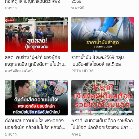
ก่อเหตุ เล่าปัญหาส่วนตัวให้ฟัง
2569
มุมข่าว
พ.พาทินี
สลด! พบร่าง "ปู่-ย่า" ของผู้ก่อ
ราคาน้ำมัน 8 ส.ค.2569 กลุ่ม
เหตุกราดยิง ถูกยิงดับภายในบ้าน
เบนซิน-แก๊สโซฮอล์ และดีเซล
พัก
คมชัดลึกออนไลน์
PPTV HD 36
ถึงกับเสียความมั่นใจ! พระเอกดัง
6 ราศี เงินทองเต็มสต็อก รวยช็อก
นอยด์หนัก กลัวเมียไม่รัก หลังอัป
ไม่มีช็อต ปลดล็อกเรื่องเงิน มีลาภ
หน้าใหม่
ลอยจ่อคิว
มุมข่าว
ดวง D