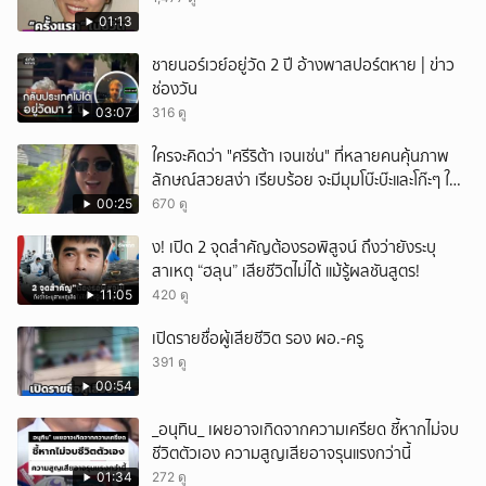
01:13
ชายนอร์เวย์อยู่วัด 2 ปี อ้างพาสปอร์ตหาย | ข่าว
ช่องวัน
03:07
316 ดู
ใครจะคิดว่า "ศรีริต้า เจนเซ่น" ที่หลายคนคุ้นภาพ
ลักษณ์สวยสง่า เรียบร้อย จะมีมุมโบ๊ะบ๊ะและโก๊ะๆ ให้
ได้อมยิ้มเหมือนกัน งานนี้ทำเอาแฟนๆ ทั้งเอ็นดูทั้ง
00:25
670 ดู
หัวเราะ
ึ้ง! เปิด 2 จุดสำคัญต้องรอพิสูจน์ ถึงว่ายังระบุ
สาเหตุ “ฮลุน” เสียชีวิตไม่ได้ แม้รู้ผลชันสูตร!
11:05
420 ดู
เปิดรายชื่อผู้เสียชีวิต รอง ผอ.-ครู
391 ดู
00:54
_อนุทิน_ เผยอาจเกิดจากความเครียด ชี้หากไม่จบ
ชีวิตตัวเอง ความสูญเสียอาจรุนแรงกว่านี้
01:34
272 ดู