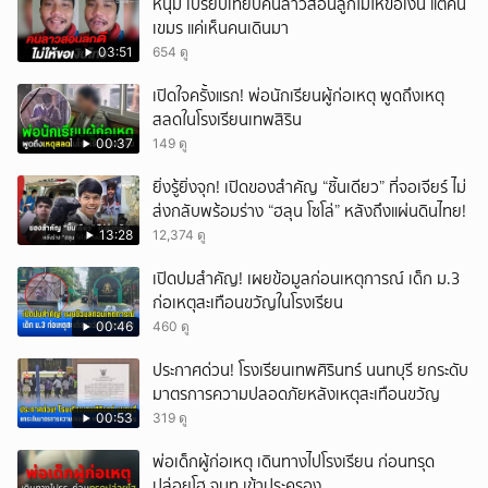
หนุ่ม เปรียบเทียบคนลาวสอนลูกไม่ให้ขอเงิน แต่คน
#CH7HDNEWS ติดตาม CH7HD News และ TERO Digital ได้ที่ :
เขมร แค่เห็นคนเดินมา
https://linktr.ee/ch7hdnews_tero
03:51
654 ดู
เปิดใจครั้งแรก! พ่อนักเรียนผู้ก่อเหตุ พูดถึงเหตุ
สลดในโรงเรียนเทพสิริน
00:37
149 ดู
ยิ่งรู้ยิ่งจุก! เปิดของสำคัญ “ชิ้นเดียว” ที่จอเจียร์ ไม่
ส่งกลับพร้อมร่าง “ฮลุน โซโล่” หลังถึงแผ่นดินไทย!
13:28
12,374 ดู
เปิดปมสำคัญ! เผยข้อมูลก่อนเหตุการณ์ เด็ก ม.3
ก่อเหตุสะเทือนขวัญในโรงเรียน
00:46
460 ดู
ประกาศด่วน! โรงเรียนเทพศิรินทร์ นนทบุรี ยกระดับ
มาตรการความปลอดภัยหลังเหตุสะเทือนขวัญ
00:53
319 ดู
พ่อเด็กผู้ก่อเหตุ เดินทางไปโรงเรียน ก่อนทรุด
ปล่อยโฮ จนท.เข้าประครอง