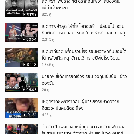
สุดเศร้า! พบร่าง "เต้ ดราก้อนไฟว์" เสียชีวิตใน
แม่น้ำเจ้าพระยา
01:09
825 ดู
เปิดภาพล่าสุด “ลำไย ไหทองคำ” เปลี่ยนไป! อวบ
ขึ้นผิดตา แฟนคลับแห่ทัก “นายห้าง” เฉลยสาเหตุ
ชัด!
06:04
2,315 ดู
เปิดนาทีชีวิต เพื่อนร่วมโรงเรียนผวาพากันมอบใต้
โต๊ะ หลังเกิดเหตุ เด็ก ม.3 กราดยิvในโรงเรียน
เทพศิรินทร์นนท์ แบบไม่เลือกหน้า เสียงปืนดังสนั่น
02:13
1,346 ดู
หวั่นไหว
นายกฯ ชี้เด็กเครียดเรื่องเรียน จ่อคุมเข้มปืน | ข่าว
ช่องวัน
04:08
29 ดู
เหตุกราดยิvพารากอน ผู้ป่วยยังรักษาตัวจาก
จิตเวช-เป็นคนดีต่อเนื่อง
01:51
425 ดู
สืบ ตม.1 แฝงตัวจับหนุ่มยูกันดา อดีตนักฟุตบอล
รับขายบริการชายต่างชาติ ผ่านแอปหาคู่ พบอยู่