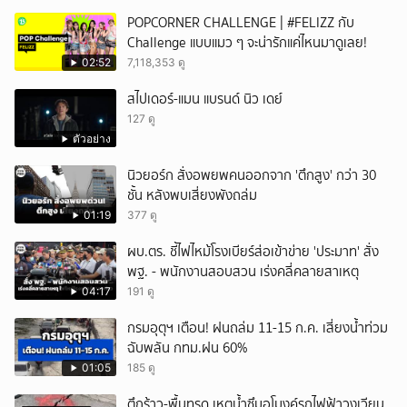
POPCORNER CHALLENGE | #FELIZZ กับ
Challenge แบบแมว ๆ จะน่ารักแค่ไหนมาดูเลย!
02:52
7,118,353 ดู
สไปเดอร์-แมน แบรนด์ นิว เดย์
127 ดู
ตัวอย่าง
นิวยอร์ก สั่งอพยพคนออกจาก 'ตึกสูง' กว่า 30
ชั้น หลังพบเสี่ยงพังถล่ม
01:19
377 ดู
ผบ.ตร. ชี้ไฟไหม้โรงเบียร์ส่อเข้าข่าย 'ประมาท' สั่ง
พฐ. - พนักงานสอบสวน เร่งคลี่คลายสาเหตุ
04:17
191 ดู
กรมอุตุฯ เตือน! ฝนถล่ม 11-15 ก.ค. เสี่ยงน้ำท่วม
ฉับพลัน กทม.ฝน 60%
01:05
185 ดู
ตึกร้าว-พื้นทรุด เหตุน้ำซึมอุโมงค์รถไฟฟ้าวงเวียน