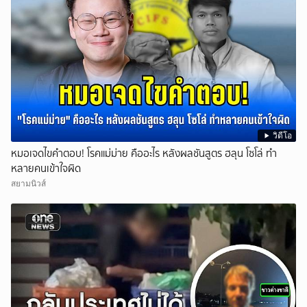
วิดีโอ
หมอเจดไขคำตอบ! โรคแม่ม่าย คืออะไร หลังผลชันสูตร ฮลุน โซโล่ ทำ
หลายคนเข้าใจผิด
สยามนิวส์