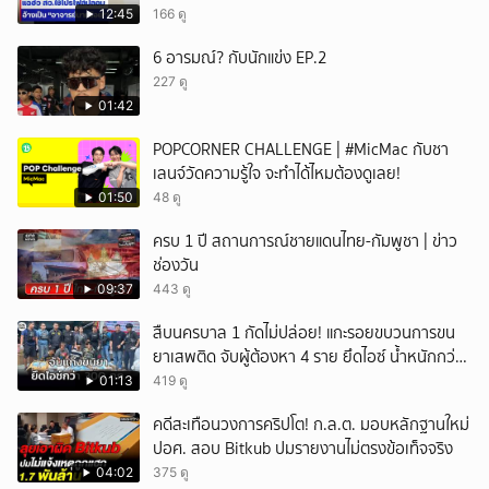
12:45
166 ดู
6 อารมณ์? กับนักแข่ง EP.2
227 ดู
01:42
POPCORNER CHALLENGE | #MicMac กับชา
เลนจ์วัดความรู้ใจ จะทำได้ไหมต้องดูเลย!
01:50
48 ดู
ครบ 1 ปี สถานการณ์ชายแดนไทย-กัมพูชา | ข่าว
ช่องวัน
09:37
443 ดู
สืบนครบาล 1 กัดไม่ปล่อย! แกะรอยขบวนการขน
ยาเสพติด จับผู้ต้องหา 4 ราย ยึดไอซ์ น้ำหนักกว่า
300 กก. ก่อนเข้ากลางกรุง
01:13
419 ดู
คดีสะเทือนวงการคริปโต! ก.ล.ต. มอบหลักฐานใหม่
ปอศ. สอบ Bitkub ปมรายงานไม่ตรงข้อเท็จจริง
04:02
375 ดู