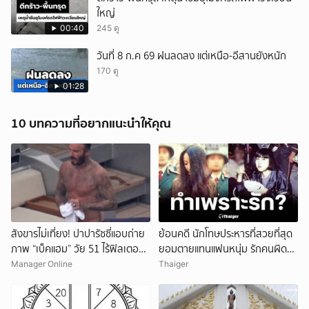
ใหญ่
00:40
245 ดู
วันที่ 8 ก.ค 69 ฝนลดลง แต่เหนือ-อีสานยังหนัก
170 ดู
01:28
10 บทความที่อยากแนะนำให้คุณ
สังขารไม่เที่ยง! ปาปารัซซี่แอบถ่าย
ย้อนคดี นักโทษประหารที่สวยที่สุด
ภาพ “เบ็คแฮม” วัย 51 ไร้ฟิลเตอร์
ยอมตายแทนแฟนหนุ่ม รักคนผิด
เผยให้เห็นผมบาง-ศีรษะล้าน
ชีวิตดิ่งเหว
Manager Online
Thaiger