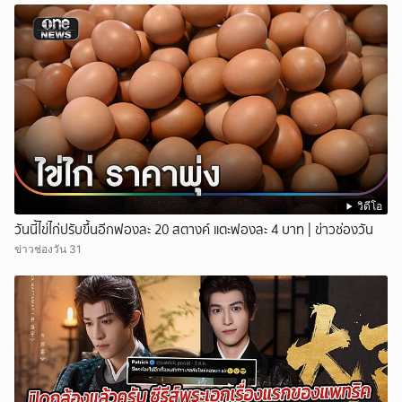
วิดีโอ
วันนี้ไข่ไก่ปรับขึ้นอีกฟองละ 20 สตางค์ แตะฟองละ 4 บาท | ข่าวช่องวัน
ข่าวช่องวัน 31