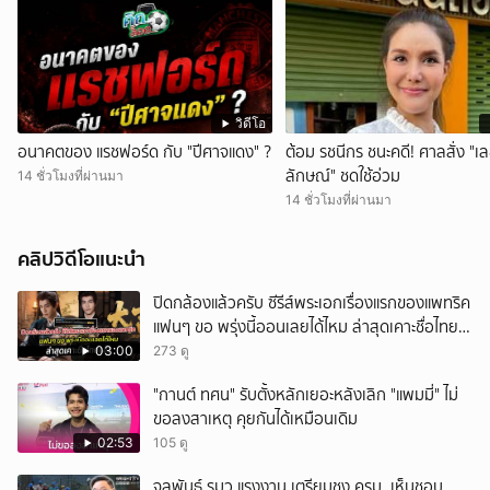
วิดีโอ
อนาคตของ แรชฟอร์ด กับ "ปีศาจแดง" ?
ต้อม รชนีกร ชนะคดี! ศาลสั่ง "เ
ลักษณ์" ชดใช้อ่วม
14 ชั่วโมงที่ผ่านมา
14 ชั่วโมงที่ผ่านมา
คลิปวิดีโอแนะนำ
ปิดกล้องแล้วครับ ซีรีส์พระเอกเรื่องแรกของแพทริค
แฟนๆ ขอ พรุ่งนี้ออนเลยได้ไหม ล่าสุดเคาะชื่อไทย
แล้ว
03:00
273 ดู
"กานต์ ทศน" รับตั้งหลักเยอะหลังเลิก "แพมมี่" ไม่
ขอลงสาเหตุ คุยกันได้เหมือนเดิม
02:53
105 ดู
จุลพันธ์ รมว.แรงงาน เตรียมชง ครม. เห็นชอบ