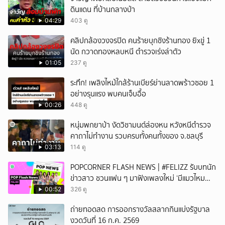
ดินแดน ที่บ้านกลางป่า
04:29
403 ดู
คลิปกล้องวงจรปิด คนร้ายบุกชิงร้านทอง ยิxขู่ 1
นัด กวาดทองหลบหนี ตำรวจเร่งล่าตัว
01:05
237 ดู
ระทึก! เพลิงไหม้ใกล้ร้านเบียร์ย่านลาดพร้าวซอย 1
อย่างรุนแรง พบคนเจ็บอื้อ
00:26
448 ดู
หนุ่มพกยาบ้า งัดวิชามนต์ล่องหน หวังหนีตำรวจ
คาถาไม่ทำงาน รวบครบทั้งคนทั้งของ จ.ชลบุรี
03:13
114 ดู
POPCORNER FLASH NEWS | #FELIZZ รับบทนัก
ข่าวสาว ชวนแฟน ๆ มาฟังเพลงใหม่ ‘มีแมวไหม
(Catch Me If You Can)’
00:52
326 ดู
ถ่ายทอดสด การออกรางวัลสลากกินแบ่งรัฐบาล
งวดวันที่ 16 ก.ค. 2569