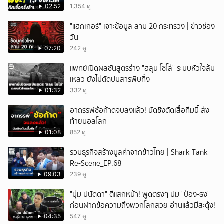
02:52
1,354 ดู
"แฮกเกอร์" เจาะข้อมูล ลาม 20 กระทรวง | ข่าวช่อง
วัน
07:20
242 ดู
แพทย์เปิดผลชันสูตรร่าง "ฮลุน โซโล่" ระบบหัวใจล้ม
เหลว ยังไม่ตัดปมสารพิษทิ้ง
01:32
332 ดู
อาถรรพ์ซ้อก้าดจบลงแล้ว! นัดชิงตัดเสื้อทีมนี้ ส่ง
ท้ายบอลโลก
01:08
852 ดู
รวมธุรกิจสร้างมูลค่าจากข้าวไทย | Shark Tank
Re-Scene_EP.68
09:03
239 ดู
"บุ๋ม ปนัดดา" ตีแสกหน้า! พูดตรงๆ ปม "ป๋อง-ธง"
ก่อนฝากข้อความถึงพวกโลกสวย อ่านแล้วมีสะดุ้ง!
04:35
547 ดู