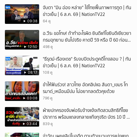
จับตา "มิน อ่อง หล่าย" ใช้ไทยฟื้นภาพการทูต | ทัน
ข่าวเย็น | 6 ส.ค. 69 | NationTV22
09:38
64 ดู
อ.วีระ ขอโทษ! ถ้าทำอะไรผิด ยินดีแก้ไขยินดีเยียวยา
กรมอุทยาน ยันไปจริง คาดปี 59 หรือ ปี 60 ก่อน
ปิดให้พัก
12:50
498 ดู
"ธีรุตม์-เรืองเดช" รับจบปิดประตูคดีโกงสอบ ? | ทัน
ข่าวเย็น | 6 ส.ค. 69 | NationTV22
08:17
108 ดู
ขำให้ฟันร่วง! สาวไทย อัดคลิปแฉ สันดา_เขมร โท
รมาด่_เหมือนมีปม ไม่อยากลดตัวคุยด้วย
03:08
796 ดู
ฝ่ายปกครองจับพ่อรับจ้างแจ้งเกิดสวมสิทธิที่ไชย
ปราการ พร้อมแถลงทลายแก๊งทุจริต บัตร 10 ปี ที่
แม่สอด
03:44
839 ดู
จ่าวัญ เผยคลิปในอดีต ตามตัวขบวนการแบ่งแยก