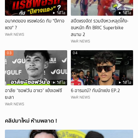
วิดีโอ
วิดีโอ
อนาคตของ แรชฟอร์ด กับ "ปีศาจ
สปีดแรงจัด! รวมจังหวะหลุดโค้ง-
แดง" ?
ชนหนัก ศึก BRIC Superbike
สนาม 2
WeR NEWS
WeR NEWS
03
04
วิดีโอ
วิดีโอ
อาลัย “ซอฟวัน อาแว” แข้งเอฟซี
6 อารมณ์? กับนักแข่ง EP.2
ยะลา
WeR NEWS
WeR NEWS
คลิปมาใหม่ ห้ามพลาด !