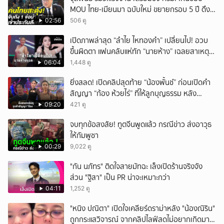
MOU ไทย-เมียนมา ฉบับใหม่ ขยายกรอบ 5 ปี ดึง
แรงงานเข้าระบบ
02:56
506 ดู
เปิดภาพล่าสุด “ลำไย ไหทองคำ” เปลี่ยนไป! อวบ
ขึ้นผิดตา แฟนคลับแห่ทัก “นายห้าง” เฉลยสาเหตุ
ชัด!
06:04
1,448 ดู
ยิ่งสลด! เปิดคลิปสุดท้าย “น้องพั้นช์” ก่อนเปิดคำ
สัญญา “ก้อง ห้วยไร่” ที่ให้ลูกบุญธรรม หลัง
ลาโลก!
09:20
421 ดู
จบทุกข้อสงสัย! ทูตจีนพูดแล้ว กรณีข่าว ส่งอาวุธ
ให้กัมพูชา
00:29
9,022 ดู
"กัน นภัทร" ติดใจสายมัทฉะ เล็งเปิดร้านจริงจัง
ส่วน "ฐิสา" เป็น PR น่าจะเหมาะกว่า
04:11
1,252 ดู
"หนิง ปณิตา" เปิดใจเคลียร์ดราม่าหลัง "น้องณิริน"
ถูกกระแสวิจารณ์ จากคลิปไลฟ์สดไม่อยากเกิดมา