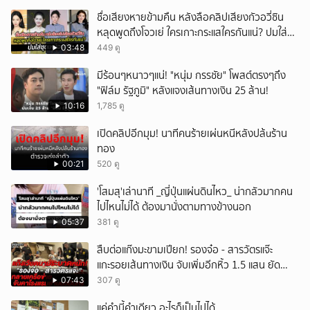
ชื่อเสียงหายข้ามคืน หลังลือคลิปเสียงกัวอวี่ซิน
หลุดพูดถึงโจวเย่ ใครเกาะกระแสใครกันแน่? ปมใส่ชุด
เหมือนกัน
03:48
449 ดู
มีร้อนๆหนาวๆแน่! "หนุ่ม กรรชัย" โพสต์ตรงๆถึง
"ฟิล์ม รัฐภูมิ" หลังแจงเส้นทางเงิน 25 ล้าน!
10:16
1,785 ดู
เปิดคลิปอีกมุม! นาทีคนร้ายเผ่นหนีหลังปล้uร้าน
ทอง
00:21
520 ดู
'โสมสุ'เล่านาที _ญี่ปุ่นแผ่นดินไหว_ น่ากลัวมากคน
ไปไหนไม่ได้ ต้องมานั่งตามทางข้างนอก
05:37
381 ดู
สืบต่อแก๊งมะขามเปียก! รองจ๋อ - สารวัตรแจ๊ะ
แกะรอยเส้นทางเงิน จับเพิ่มอีกหิ้ว 1.5 แสน ยัด
สินบน
07:43
307 ดู
แค่คำนี้คำเดียว อะไรก็เป็นไปได้