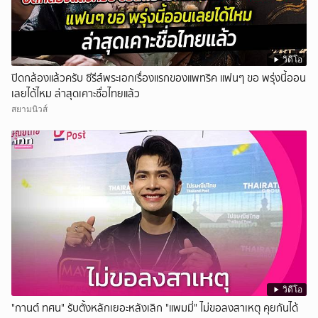
วิดีโอ
ปิดกล้องแล้วครับ ซีรีส์พระเอกเรื่องแรกของแพทริค แฟนๆ ขอ พรุ่งนี้ออน
เลยได้ไหม ล่าสุดเคาะชื่อไทยแล้ว
สยามนิวส์
วิดีโอ
"กานต์ ทศน" รับตั้งหลักเยอะหลังเลิก "แพมมี่" ไม่ขอลงสาเหตุ คุยกันได้