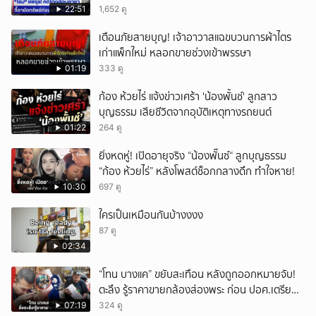
22:51
1,652 ดู
เตือนภัยสายบุญ! เจ้าอาวาสแฉขบวนการผ้าไตร
เก่าแพ็กใหม่ หลอกขายช่วงเข้าพรรษา
01:19
333 ดู
ก้อง ห้วยไร่ แจ้งข่าวเศร้า 'น้องพั้นช์' ลูกสาว
บุญธรรม เสียชีวิตจากอุบัติเหตุทางรถยนต์
01:22
264 ดู
ยิ่งหดหู่! เปิดอายุจริง “น้องพั๊นซ์“ ลูกบุญธรรม
“ก้อง ห้วยไร่” หลังโพสต์ช็อกกลางดึก ทำใจหาย!
10:30
697 ดู
ใครเป็นเหมือนกันบ้างงงง
87 ดู
02:34
“โทน บางแค” ขยับสะเทือน หลังถูกออกหมายจับ!
ตะลึง รู้ราคาขายกล้องส่องพระ ก่อน ปอศ.เตรียม
บุกรวบ?
07:19
324 ดู