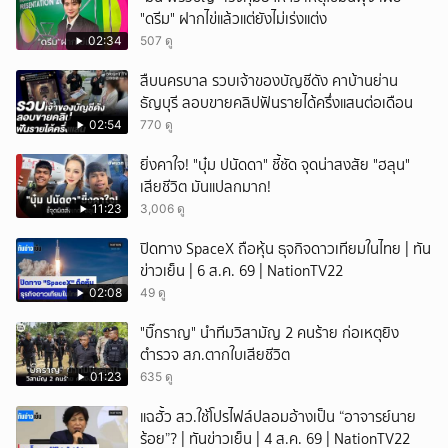
"ดรีม" ฝากไข่แล้วแต่ยังไม่เร่งแต่ง
ยกเลิก
02:34
507 ดู
สืบนครบาล รวบเจ้าของบัญชีดัง คาบ้านย่าน
ธัญบุรี ลอบขายคลิปฟันรายได้ครึ่งแสนต่อเดือน
02:54
770 ดู
ยิ่งคาใจ! "บุ๋ม ปนัดดา" ชี้ชัด จุดน่าสงสัย "ฮลุน"
เสียชีวิต มันแปลกมาก!
11:23
3,006 ดู
ปิดทาง SpaceX ถือหุ้น ธุจกิจดาวเทียมในไทย | ทัน
ข่าวเย็น | 6 ส.ค. 69 | NationTV22
02:08
49 ดู
"บิ๊กราญ" นำทีมวิสามัญ 2 คนร้าย ก่อเหตุยิง
ตำรวจ สภ.ตากใบเสียชีวิต
01:23
635 ดู
แฉฮั้ว สว.ใช้โปรไฟล์ปลอมอ้างเป็น “อาจารย์นาย
ร้อย”? | ทันข่าวเย็น | 4 ส.ค. 69 | NationTV22