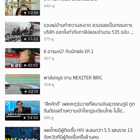
440 ดู
02:59
รวบแม่บ้านทำความสะอาด สวมรอยเป็นกรรมการ
บริษัท ออกใบกำกับภาษีปลอมจำนวน 535 ฉบับ รัฐ
เสียหายกว่า 129 ล้านบาท
01:32
275 ดู
6 อารมณ์? กับนักแข่ง EP.1
307 ดู
01:50
พาส่องบูธ งาน NEXZTER BRIC
308 ดู
02:15
“สีหศักดิ์” เผยเหตุวุ่นวายที่สนามบินสุวรรณภูมิ ทูต
จีนต้องสร้างความเข้าใจกฎระเบียบไทย ไม่ใช่
ปกป้องฝ่ายจีนเพียงอย่างเดียว
04:54
595 ดู
เผยไทยมีผู้ติดเชื้อ HIV สะสมกว่า 5.5 แสนราย 13
จังหวัดที่มีผู้ติดเชื้อครึ่งล้านคน