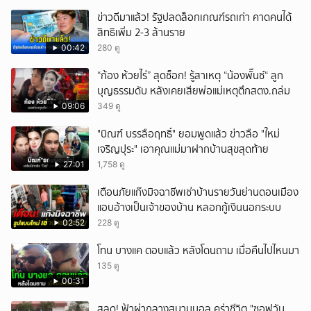
ข่าวดีมาแล้ว! รัฐปลดล็อกเกณฑ์รถเก่า คาดคนได้
สิทธิเพิ่ม 2-3 ล้านราย
00:42
280 ดู
“ก้อง ห้วยไร่” สุดช็อก! รู้สาเหตุ “น้องพั๊นซ์“ ลูก
บุญธรรมดับ หลังเคยเสียพ่อแม่เหตุตึกสตง.ถล่ม
09:06
349 ดู
"บิณฑ์ บรรลือฤทธิ์" ยอมพูดแล้ว ข่าวลือ "ใหม่
เจริญปุระ" เอาคุณแม่มาฝากบ้านสุขสุดท้าย
27:01
1,758 ดู
เตือนภัยแก๊งมิจฉาชีพเช่าบ้านรายวันย่านดอนเมือง
แอบอ้างเป็นเจ้าของบ้าน หลอกกู้เงินนอกระบบ
02:52
228 ดู
โทน บางแค ตอบแล้ว หลังโดนถาม เมื่อคืนไปไหนมา
135 ดู
00:31
สลด! ฟ้าผ่ากลางสนามบอล คร่าชีวิต "ซอฟวัน