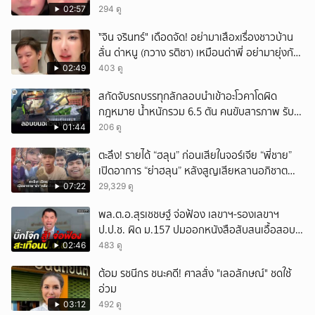
หน้าเหมือนพ่อ
02:57
294 ดู
ั่"จิน จรินทร์" เดือดจัด! อย่ามาเสือxเรื่องชาวบ้าน
ลั่น ด่าหนู (กวาง รติชา) เหมือนด่าพี่ อย่ามายุ่งกับ
คนของผม จบ!!!
02:49
403 ดู
สกัดจับรถบรรทุกลักลอบนำเข้าอะโวคาโดผิด
กฎหมาย น้ำหนักรวม 6.5 ตัน คนขับสารภาพ รับ
ค่าจ้างเที่ยวละ 5,000 บาท
01:44
206 ดู
ตะลึง! รายได้ “ฮลุน” ก่อนเสียในจอร์เจีย “พี่ชาย”
เปิดอาการ “ย่าฮลุน” หลังสูญเสียหลานอภิชาต
บุตร!
07:22
29,329 ดู
พล.ต.อ.สุรเชชษฐ์ จ่อฟ้อง เลขาฯ-รองเลขาฯ
ป.ป.ช. ผิด ม.157 ปมออกหนังสือสับสนเอื้อสอบ
คดีซ้ำซ้อน
02:46
483 ดู
ต้อม รชนีกร ชนะคดี! ศาลสั่ง "เลอลักษณ์" ชดใช้
อ่วม
03:12
492 ดู