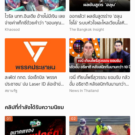
ไวรัล นทท.อินเดีย อ้างไม่มีเงิน เลย
ออกแล้ว! ผลชันสูตรร่าง ‘ฮลุน
จ่ายค่าแท็กซี่ด้วยคำว่า "ขอบคุณ"
โซโล่’ ระบบหัวใจและไหลเวียนโลหิต
คนขับอึ้ง แห่วิจารณ์
ล้มเหลว
Khaosod
The Bangkok Insight
สะพัด! กกต. จ่อเช็กบิล ‘พรรค
เจนี่ เทียนโพธิ์สุวรรณ ยอมรับ กลัว
ประชาชน’ ปม Laser ID ส่อเข้าข่าย
อั้ม อธิชาติ หลังสนิทกันนานกว่า
ยุบพรรคตาม ม.92
10 ปี
สยามรัฐ
News In Thailand
คลิปที่กำลังได้รับความนิยม
01
02