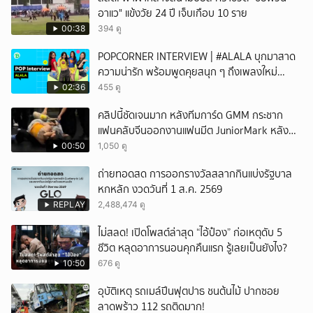
อาแว" แข้งวัย 24 ปี เจ็บเกือบ 10 ราย
00:38
394 ดู
POPCORNER INTERVIEW | #ALALA บุกมาสาด
ความน่ารัก พร้อมพูดคุยสนุก ๆ ถึงเพลงใหม่
'ON&OFF'
02:36
455 ดู
คลิปนี้ชัดเจนมาก หลังทีมการ์ด GMM กระชาก
แฟนคลับจีนออกงานแฟนมีต JuniorMark หลัง
ฝ่าฝืนกติกาจองคิว
00:50
1,050 ดู
ถ่ายทอดสด การออกรางวัลสลากกินแบ่งรัฐบาล
หกหลัก งวดวันที่ 1 ส.ค. 2569
REPLAY
2,488,474 ดู
ไม่สลด! เปิดโพสต์ล่าสุด “ไอ้ป๋อง” ก่อเหตุดับ 5
ชีวิต หลุดอาการนอนคุกคืนแรก รู้เลยเป็นยังไง?
10:50
676 ดู
อุบัติเหตุ รถเมล์ปีนฟุตปาธ ชนต้นไม้ ปากซอย
ลาดพร้าว 112 รถติดมาก!