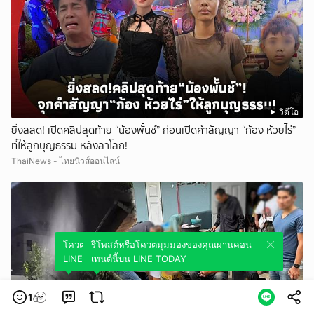
วิดีโอ
ยิ่งสลด! เปิดคลิปสุดท้าย “น้องพั้นช์” ก่อนเปิดคำสัญญา “ก้อง ห้วยไร่”
ที่ให้ลูกบุญธรรม หลังลาโลก!
ThaiNews - ไทยนิวส์ออนไลน์
โควตมุมมองของคุณผ่านคอนเทนต์นี้บน
รีโพสต์หรือโควตมุมมองของคุณผ่านคอน
LINE TODAY
เทนต์นี้บน LINE TODAY
1