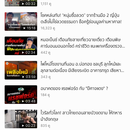
00:32
1,151 ดู
โชคหล่นทับ! “หนุ่มซื้อลวด” จากร้านมือ 2 ญี่ปุ่น
ตะลึงไม่ใช่ลวดธรรมดา ช็อครู้ซ่อนมูลค่ามหาศาล!
15:18
16,323 ดู
หมอเบ็นซ์ เตือนภัยสายเที่ยวฉายเดี่ยว เตือนพิษ
คาร์บอนมอนอกไซด์ คร่าชีวิต แนะพกเครื่องตรวจ
วัดติดตัว
02:34
442 ดู
ไฟไหม้โรงงานที่นอน อ.บ่อทอง ชลบุรี ลุกไหม้และ
ลุกลามต่อเนื่อง มีเสียงระเบิด อาคารทรุด เสียหาย
หนัก
03:59
343 ดู
อนาคตของ แรชฟอร์ด กับ "ปีศาจแดง" ?
184 ดู
03:48
ไวรัลทั่วโลก! สาวไทยถอนสายบัวงดงาม ให้ทหาร
ม้าอังกฤษ
00:23
835 ดู