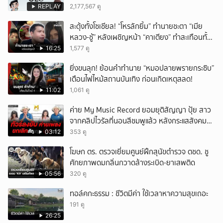
REPLAY
2,177,567 ดู
สะดุ้งทั้งโซเชียล! “โหรลักยิ้ม” ทำนายชะตา “เมีย
หลวง-ชู้” หลังเผชิญหน้า “คาเตียง” ทำสะเทือนทั้ง
ประเทศ
16:25
1,577 ดู
ยิ่งขนลุก! ย้อนคำทำนาย “หมอปลายพรายกระซิบ”
เตือนไฟไหม้สถานบันเทิง ก่อนเกิดเหตุสลด!
11:02
1,061 ดู
ค่าย My Music Record ยอมยุติสัญญา ปุ้ย สาว
จากคลิปไวรัลที่นอนสีชมพูแล้ว หลังกระแสสังคม
และคนในวงการวิจารณ์เรื่องความเหมาะสม
03:12
353 ดู
โฆษก ตร. ตรวจเยี่ยมศูนย์ฝึกสุนัขตำรวจ ตชด. ชู
ศักยภาพดมกลิ่นกวาดล้างระเบิด-ยาเสพติด
05:56
320 ดู
ทอล์คกะธรรม : ชีวิตมีค่า ใช้เวลาหาความสุขเถอะ
191 ดู
26:25