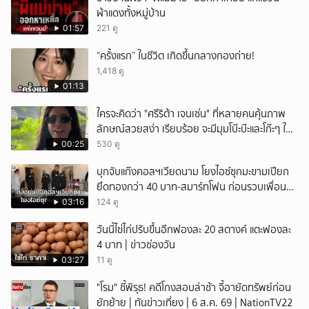
ผ้าแดงทั้งหมู่บ้าน
01:57
221 ดู
“ครั้งแรก” ในชีวิต เกิดขึ้นกลางกองถ่าย!
1,418 ดู
01:13
ใครจะคิดว่า "ศรีริต้า เจนเซ่น" ที่หลายคนคุ้นภาพ
ลักษณ์สวยสง่า เรียบร้อย จะมีมุมโบ๊ะบ๊ะและโก๊ะๆ ให้
ได้อมยิ้มเหมือนกัน งานนี้ทำเอาแฟนๆ ทั้งเอ็นดูทั้ง
00:25
530 ดู
หัวเราะ
บุกจับแก๊งคอลฯเวียดนาม โยงไอซ์ซุกมะขามเปียก
ยึดทองกว่า 40 บาท-สมาร์ทโฟน ก่อนรวบเพื่อน
ร่วมทีมหอบเงิน 1.5 แสนติดสินบนคาโรงพัก
03:16
124 ดู
วันนี้ไข่ไก่ปรับขึ้นอีกฟองละ 20 สตางค์ แตะฟองละ
4 บาท | ข่าวช่องวัน
03:27
11 ดู
"โรม" ชี้พิรุธ! คดีโกงสอบล่าช้า จี้อายัดทรัพย์ก่อน
ยักย้าย | ทันข่าวเที่ยง | 6 ส.ค. 69 | NationTV22