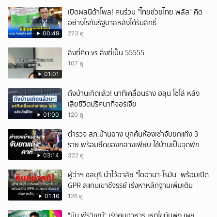
เปิดผลนิด้าโพล! คนร่วม "ไทยช่วยไทย พลัส" คิด
อย่างไรกับรัฐบาลหลังได้รับสิทธิ์
00:49
273 ดู
สิ่งที่คิด vs สิ่งที่เป็น 55555
107 ดู
01:01
ถึงบ้านเกิดแล้ว! นาทีเคลื่อนร่าง ฮลุน โซโล่ หลัง
เสียชีวิตปริศนาที่จอร์เจีย
01:00
120 ดู
ตำรวจ สภ.บ้านฉาง บุกค้นห้องเช่าจับยกแก๊ง 3
ราย พร้อมยึดของกลางเพียบ ใช้บ้านเป็นจุดพัก
03:14
322 ดู
ผู้ว่าฯ ชลบุรี นำไว้อาลัย "ไดอานา-โรมัน" พร้อมเปิด
GPR สแกนเขาชีจรรย์ เร่งหาหลักฐานเพิ่มเติม
01:16
126 ดู
"มีน พีรวิชญ์" เร่งคุมอาหาร เหตุไขมันพุ่ง เผย