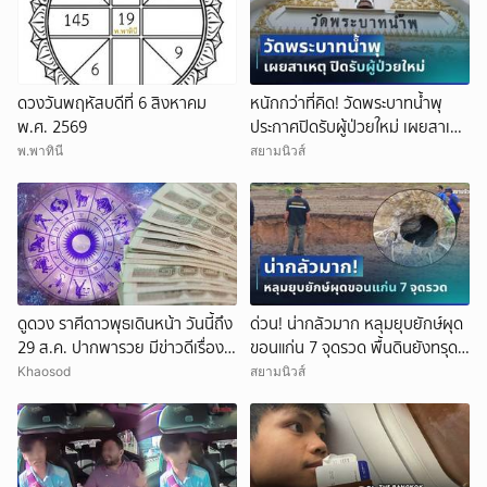
ดวงวันพฤหัสบดีที่ 6 สิงหาคม
หนักกว่าที่คิด! วัดพระบาทน้ำพุ
พ.ศ. 2569
ประกาศปิดรับผู้ป่วยใหม่ เผยสาเหตุ
สุดสะเทือนใจ
พ.พาทินี
สยามนิวส์
ดูดวง ราศีดาวพุธเดินหน้า วันนี้ถึง
ด่วน! น่ากลัวมาก หลุมยุบยักษ์ผุด
29 ส.ค. ปากพารวย มีข่าวดีเรื่อง
ขอนแก่น 7 จุดรวด พื้นดินยังทรุด
เงิน-ค้าขาย
ไม่หยุด ชาวบ้านผวาหนัก
Khaosod
สยามนิวส์