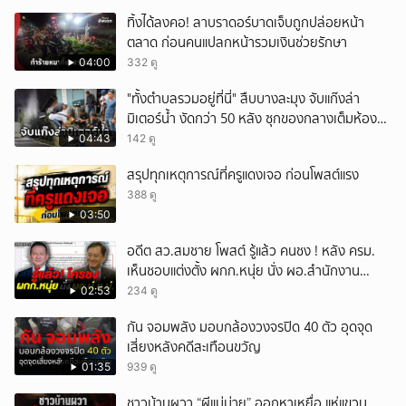
ทิ้งได้ลงคอ! ลาบราดอร์บาดเจ็บถูกปล่อยหน้า
ตลาด ก่อนคนแปลกหน้ารวมเงินช่วยรักษา
04:00
332 ดู
"ทั้งตำบลรวมอยู่ที่นี่" สืบบางละมุง จับแก๊งล่า
มิเตอร์น้ำ งัดกว่า 50 หลัง ซุกของกลางเต็มห้อง
สารภาพขายหาเงินซื้อยา จ.ชลบุรี
04:43
142 ดู
สรุปทุกเหตุการณ์ที่ครูแดงเจอ ก่อนโพสต์แรง
388 ดู
03:50
อดีต สว.สมชาย โพสต์ รู้แล้ว คนชง ! หลัง ครม.
เห็นชอบแต่งตั้ง ผกก.หนุ่ย นั่ง ผอ.สำนักงาน
ป.ย.ป.
02:53
234 ดู
กัน จอมพลัง มอบกล้องวงจรปิด 40 ตัว อุดจุด
เสี่ยงหลังคดีสะเทือนขวัญ
01:35
939 ดู
ชาวบ้านผวา “ผีแม่ม่าย” ออกหาเหยื่อ แห่แขวน