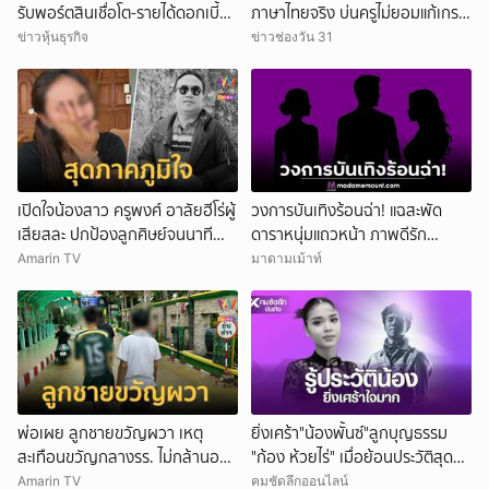
รับพอร์ตสินเชื่อโต-รายได้ดอกเบี้ย
ภาษาไทยจริง บ่นครูไม่ยอมแก้เกรด
พุ่ง
ให้
ข่าวหุ้นธุรกิจ
ข่าวช่องวัน 31
เปิดใจน้องสาว ครูพงศ์ อาลัยฮีโร่ผู้
วงการบันเทิงร้อนฉ่า! แฉสะพัด
เสียสละ ปกป้องลูกศิษย์จนนาที
ดาราหนุ่มแถวหน้า ภาพดีรัก
สุดท้าย
ครอบครัว สามีนักร้องดัง แอบซุ่ม
Amarin TV
มาดามเม้าท์
แซ่บนักธุรกิจสาว!
พ่อเผย ลูกชายขวัญผวา เหตุ
ยิ่งเศร้า"น้องพั้นซ์"ลูกบุญธรรม
สะเทือนขวัญกลางรร. ไม่กล้านอน
"ก้อง ห้วยไร่" เมื่อย้อนประวัติสุดน่า
คนเดียว
สงสาร
Amarin TV
คมชัดลึกออนไลน์