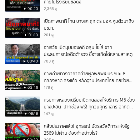
ภายในโรงเรียนชื่อดัง
ยกเลิก
00:20
2,366 ดู
เปิดภาพนาที โทน บางแค ถูก ตร ปอศ.คุมตัวมาถึง
บช.ก.
01:10
201 ดู
อาเรวัช เปิดมุมมองคดี ฮลุน โซโล่ จาก
ประสบการณ์อดีตตำรวจ ชี้อาจเกิดได้หลายสาเหตุ
00:40
703 ดู
ภาพถ่ายทางอากาศค่ายผู้อพยพเขมร Site 8
คลองหาด สระแก้ว หลักฐานประเทศไทยเคยช่วยคน
เขมร
03:49
179 ดู
กรมทางหลวงเตรียมเปิดทดลองให้บริการ M6 ช่วง
บางปะอิน–ปากช่อง ฟรี! ทุกวันศุกร์-เสาร์-อาทิตย์
เริ่มศุกร์ที่ 21 สิงหาคม 2569 นี้
05:15
147 ดู
คลังประกาศแล้ว! อุทธรณ์ บัตรสวัสดิการแห่งรัฐ
2569 ไม่ผ่าน ต้องทำอย่างไร?
00:33
305 ดู