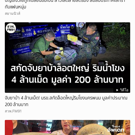
บัญชีโจวเย่ถูกเปลี่ยนชื่อเป็น สาวโสดสายสตรอง ส่อลือประกาศเลิกรา
กับแฟนหนุ่ม
สยามนิวส์
วิดีโอ
จับยาบ้า 4 ล้านเม็ด! นรข.สกัดล็อตใหญ่ริมโขงนครพนม มูลค่าประมาณ
200 ล้านบาท
สวพ.FM91