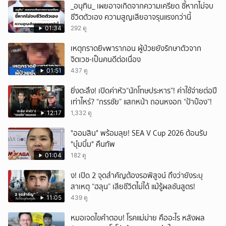
_อนุทิน_ เผยอาจเกิดจากความเครียด ชี้หากไม่จบ
ชีวิตตัวเอง ความสูญเสียอาจรุนแรงกว่านี้
01:34
292 ดู
เหตุกราดยิvพารากอน ผู้ป่วยยังรักษาตัวจาก
จิตเวช-เป็นคนดีต่อเนื่อง
01:51
437 ดู
ยิ่งตะลึง! เปิดค่าหัว“นักโทษประหาร”! ค่าใช้จ่ายต่อปี
เท่าไหร่? “กรรชัย” แสกหน้า ถอนหงอก “ป้าป๋อง”!
12:17
1,332 ดู
"ออมสิน" พร้อมลุย! SEA V Cup 2026 ต้อนรับ
"บุ๋มบิ๋ม" คืนทัพ
01:04
182 ดู
ึ้ง! เปิด 2 จุดสำคัญต้องรอพิสูจน์ ถึงว่ายังระบุ
สาเหตุ “ฮลุน” เสียชีวิตไม่ได้ แม้รู้ผลชันสูตร!
11:05
439 ดู
หมอเจดไขคำตอบ! โรคแม่ม่าย คืออะไร หลังผล