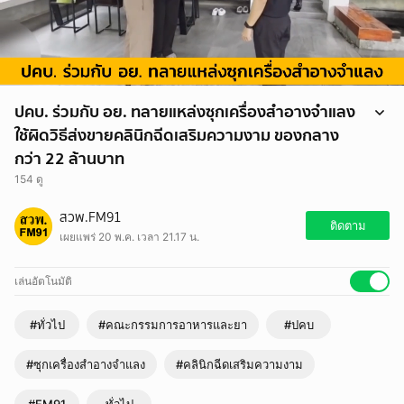
ปคบ. ร่วมกับ อย. ทลายแหล่งซุกเครื่องสำอางจำแลง
ใช้ผิดวิธีส่งขายคลินิกฉีดเสริมความงาม ของกลาง
กว่า 22 ล้านบาท
154 ดู
วันที่ 20 พฤษภาคม พล.ต.ท.ณัฐศักดิ์ เชาวนาศัย ผบช.ก. สั่งการ พล.ต.ต.คง
สวพ.FM91
กฤช เลิศสิทธิกุล ผบก.ปคบ. พ.ต.อ.วีระพงษ์ คล้ายทอง ผกก.4 บก.ปคบ. ร่วม
ติดตาม
เผยแพร่ 20 พ.ค. เวลา 21.17 น.
กับ สำนักงานคณะกรรมการอาหารและยา (อย.) นำกำลังพร้อมหมายศาล
เข้า ตรวจค้นคลินิกเสริมความงามในพื้นที่ ย่านถนนกัลปพฤกษ์ แขวงบาง
บอน เขตบางบอน กทม., สถานที่เก็บผลิตภัณฑ์ ย่านซอยนวมินทร์ 111 แขวง
เล่นอัตโนมัติ
นวมินทร์ เขตบึงกุ่ม กทม. และสถานที่นำเข้าและจำหน่าย ซึ่งเป็นบ้านพักใน
พื้นที่ หมู่ 17 แขวงบางระมาด เขตตลิ่งชัน กทม. พร้อมตรวจยึดของกลาง
#ทั่วไป
#คณะกรรมการอาหารและยา
#ปคบ
ผลิตภัณฑ์เครื่องสำอาง ยาไม่มีทะเบียน เครื่องมือแพทย์ รวมจำนวน
35,645 ชิ้น มูลค่ากว่า 22 ล้านบาท รายละเอียดเพิ่มเติม
#ซุกเครื่องสำอางจำแลง
#คลินิกฉีดเสริมความงาม
https://www.fm91bkk.com/newsarticle/72277