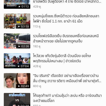
ยาเสพติด จับผู้ต้องหา 4 ราย ยึดไอซ์ น้ำหนักกว่า
300 กก. ก่อนเข้ากลางกรุง
01:13
429 ดู
รวบหนุ่มขี่จยย.ซิ่งหนีตำรวจ ก่อนเสียหลักชนเสา
ไฟฟ้า ยึดไอซ์ 1.1 กก. ยาบ้า 61 เม็ด
03:59
113 ดู
รวบโชเฟอร์เลือดเย็น ขับรถชนเหยื่อก่อนหลบหนี
อ้างหน้าตาเฉย เมียไม่อยากดูคนเจ็บ
02:26
192 ดู
ไหว้สวย แก๊งวัยรุ่นอิตาลี ป่วนเมือง ขอโทษ
พฤติกรรมไม่เหมาะสม | ข่าวช่องวัน
07:04
426 ดู
ั่"จิน จรินทร์" เดือดจัด! อย่ามาเสือxเรื่องชาวบ้าน
ลั่น ด่าหนู (กวาง รติชา) เหมือนด่าพี่ อย่ามายุ่งกับ
คนของผม จบ!!!
02:49
600 ดู
โค้งสุดท้าย!!! มาร่วมลุ้นว่า สเปน หรือ อาร์เจนตินา
จะคว้าแชมป์โลก
00:38
592 ดู