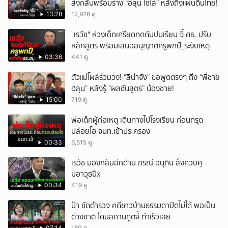
ส่งกลับพร้อมร่าง “ฮลุน โซโล่” หลังถึงแผ่นดินไทย!
13:28
12,926 ดู
"เรวัช" ห่วงเด็กเครียดกดดันปมเรียน จี้ ศธ. ปรับ
หลักสูตร พร้อมเสนออนุญาตครูพกปื_ระงับเหตุ
03:36
441 ดู
ตัวแม่โผล่ร่วมวง! “ลีน่าจัง” ขอพูดตรงๆ ถึง “พี่ชาย
ฮลุน” หลังรู้ “ผลชันสูตร” น้องชาย!
15:00
719 ดู
พ่อเด็กผู้ก่อเหตุ เดินทางไปโรงเรียน ก่อนทรุด
ปล่อยโฮ จนท.เข้าประครอง
00:33
6,515 ดู
เรวัช มองกลับอีกด้าน กรณี อนุทิน สั่งควบคุ
มอาวุธปืx
00:34
419 ดู
ป้า ซัดตำรวจ คดีชาวบ้านธรรมดาปิดไม่ได้ พอเป็น
ต่างชาติ โดนสถานทูตจี้ ทำเร็วเลย
07:14
160 ดู