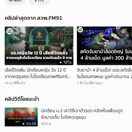
#FM91
ทั่วไป
คลิปล่าสุดจาก สวพ.FM91
วิดีโอ
เสียชีวิตเพิ่ม นักเรียนหญิง วัย 12 ปี
จับยาบ้า 4 ล้านเม็ด! นรข.สกัดล
จากเหตุรุนแรง ในโรงเรียนเทพศิรินทร์
ริมโขงนครพนม มูลค่าประมาณ 
นนทบุรี รวมดับแล้ว 9 ราย
ล้านบาท
14 นาทีที่แล้ว
1 ชั่วโมงที่ผ่านมา
คลิปวิดีโอแนะนำ
นักเรียน ม.2 เล่าวิธีเอาตัวรอด หลังเห็นเพื่อนถูก
ยิxบาดเจ็บ ในจังหวะชุลมุน
00:59
839 ดู