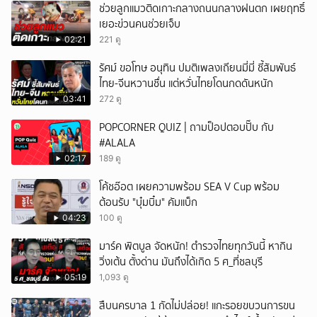
ช่วยลูกแมวติดเกาะกลางถนนกลางฝนตก เผยฤทธิ์
เยอะข่วนคนช่วยเจ็บ
02:21
221 ดู
รัศม์ ขอโทษ อนุทิน ปมติเพลงเถียนมี่มี่ ชี้สัมพันธ์
ไทย-จีนหวานชื่น แต่หวั่นไทยโดนกดดันหนัก
03:41
272 ดู
POPCORNER QUIZ | ถามป็อปตอบปั๊บ กับ
#ALALA
02:17
189 ดู
โค้ชอ๊อต เผยความพร้อม SEA V Cup พร้อม
ต้อนรับ "บุ๋มบิ๋ม" คัมแบ็ก
04:23
100 ดู
มาร์ค พิตบูล จัดหนัก! ตำรวจไทยทุกวันนี้ หากิน
วิ่งเต้น ตั้งด่าน มันถึงได้เกิด 5 ศ_ที่ชลบุรี
05:19
1,093 ดู
สืบนครบาล 1 กัดไม่ปล่อย! แกะรอยขบวนการขน