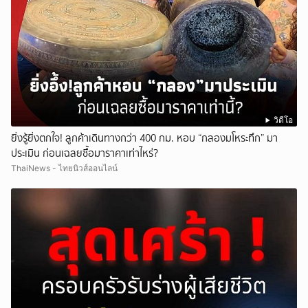
วิดีโอ
ยิ่งรู้ยิ่งตกใจ! ลูกค้าเดินทางกว่า 400 กม. หอบ “กลองมโหระทึก” มา
ประเมิน ก่อนเฉลยซื้อมาราคาเท่าไหร่?
ThaiNews - ไทยนิวส์ออนไลน์