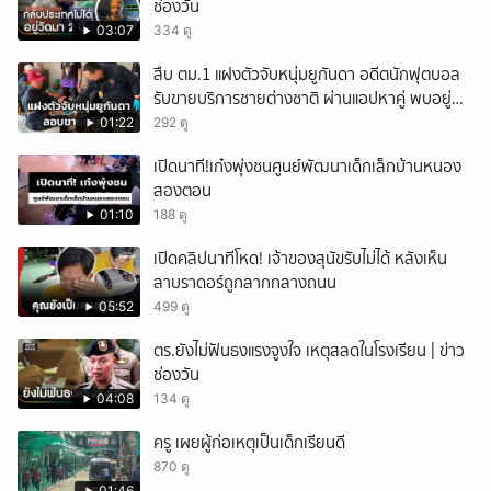
ช่องวัน
03:07
334 ดู
สืบ ตม.1 แฝงตัวจับหนุ่มยูกันดา อดีตนักฟุตบอล
รับขายบริการชายต่างชาติ ผ่านแอปหาคู่ พบอยู่
เกินกำหนดอนุญาต
01:22
292 ดู
เปิดนาที!เก๋งพุ่งชนศูนย์พัฒนาเด็กเล็กบ้านหนอง
สองตอน
01:10
188 ดู
เปิดคลิปนาทีโหด! เจ้าของสุนัขรับไม่ได้ หลังเห็น
ลาบราดอร์ถูกลากกลางถนน
05:52
499 ดู
ตร.ยังไม่ฟันธงแรงจูงใจ เหตุสลดในโรงเรียน | ข่าว
ช่องวัน
04:08
134 ดู
ครู เผยผู้ก่อเหตุเป็นเด็กเรียนดี
870 ดู
01:46