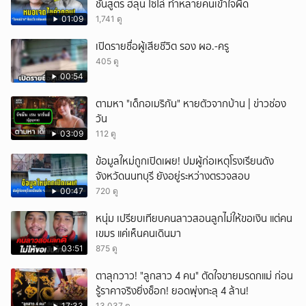
ชันสูตร ฮลุน โซโล่ ทำหลายคนเข้าใจผิด
01:09
1,741 ดู
เปิดรายชื่อผู้เสียชีวิต รอง ผอ.-ครู
405 ดู
00:54
ตามหา "เด็กอเมริกัน" หายตัวจากบ้าน | ข่าวช่อง
วัน
03:09
112 ดู
ข้อมูลใหม่ถูกเปิดเผย! ปมผู้ก่อเหตุโรงเรียนดัง
จังหวัดนนทบุรี ยังอยู่ระหว่างตรวจสอบ
00:47
720 ดู
หนุ่ม เปรียบเทียบคนลาวสอนลูกไม่ให้ขอเงิน แต่คน
เขมร แค่เห็นคนเดินมา
03:51
875 ดู
ตาลุกวาว! "ลูกสาว 4 คน" ตัดใจขายมรดกแม่ ก่อน
รู้ราคาจริงยิ่งช็อก! ยอดพุ่งทะลุ 4 ล้าน!
17:33
13,037 ดู