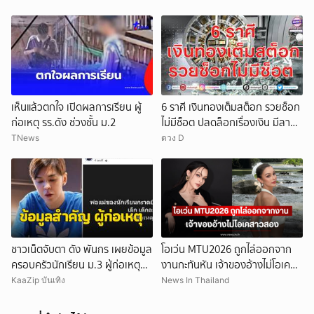
เห็นแล้วตกใจ เปิดผลการเรียน ผู้
6 ราศี เงินทองเต็มสต็อก รวยช็อก
ก่อเหตุ รร.ดัง ช่วงชั้น ม.2
ไม่มีช็อต ปลดล็อกเรื่องเงิน มีลาภ
ลอยจ่อคิว
TNews
ดวง D
ชาวเน็ตจับตา ดัง พันกร เผยข้อมูล
โอเว่น MTU2026 ถูกไล่ออกจาก
ครอบครัวนักเรียน ม.3 ผู้ก่อเหตุ
งานกะทันหัน เจ้าของอ้างไม่โอเคส
และที่มาอาวุธ
าวสอง
KaaZip บันเทิง
News In Thailand