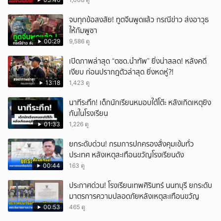
จบทุกข้อสงสัย! ทูตจีนพูดแล้ว กรณีข่าว ส่งอาวุธ
ให้กัมพูชา
00:29
9,586 ดู
เปิดภาพล่าสุด “ตชด.นำทัพ” ยิ่งน่าสลด! หลังคดี
เงียบ ก่อนปรากฎตัวล่าสุด ยิ่งหดหู่?!
13:18
1,423 ดู
นาทีระทึก! เด็กนักเรียนหมอบใต้โต๊ะ หลังเกิดเหตุยิง
กันในโรงเรียน
01:33
1,226 ดู
ยกระดับด่วน! กรมการปกครองสั่งคุมเข้มทั่ว
ประเทศ หลังเหตุสะเทือนขวัญโรงเรียนดัง
00:44
163 ดู
ประกาศด่วน! โรงเรียนเทพศิรินทร์ นนทบุรี ยกระดับ
มาตรการความปลอดภัยหลังเหตุสะเทือนขวัญ
00:53
465 ดู