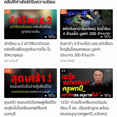
คลิปที่กำลังได้รับความนิยม
01
02
วิดีโอ
วิดีโอ
นักเรียน ม.2 เล่าวิธีเอาตัวรอด
จับยาบ้า 4 ล้านเม็ด! นรข.สกัดล็อต
หลังเห็นเพื่อนถูกยิxบาดเจ็บ ใน
ใหญ่ริมโขงนครพนม มูลค่า
จังหวะชุลมุน
ประมาณ 200 ล้านบาท
สยามนิวส์
สวพ.FM91
03
04
วิดีโอ
วิดีโอ
สุดเศร้า ครอบครัวรับศwผู้เสียชีวิต
"เรวัช" ห่วงเด็กเครียดกดดันปม
เหตุยิvในโรงเรียนเทพศิรินทร์
เรียน จี้ ศธ. ปรับหลักสูตร พร้อม
นนทบุรี
เสนออนุญาตครูพกปื_ระงับเหตุ