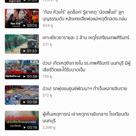
“ก้อง ห้วยไร่” สุดช็อก! รู้สาเหตุ “น้องพั๊นซ์“ ลูก
บุญธรรมดับ หลังเคยเสียพ่อแม่เหตุตึกสตง.ถล่ม
09:06
404 ดู
เคาะเยียวยารายละ 1 ล้าน เหตุโรงเรียนเทพศิรินทร์
321 ดู
01:33
ด่วน! เกิดเหตุยิงภายใน รร.เทพศิรินทร์ นนทบุรี มีผู้
เสียชีวิตและได้รับบาดเจ็บ
00:58
755 ดู
ด่วน! รถพุ่งชนศูนย์พัฒนาฯ ทำเจ็บหลายสิบราย
572 ดู
00:58
ผู้เห็นเหตุการณ์ เล่าเหตุกราxยิxกลาง โรงเรียนดัง
นนทบุรี
00:16
2,396 ดู