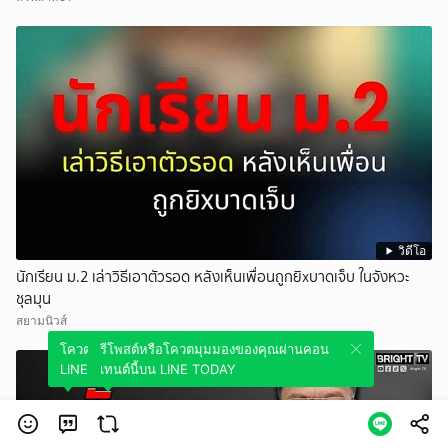
วิดีโอ
นักเรียน ม.2 เล่าวิธีเอาตัวรอด หลังเห็นเพื่อนถูกยิxบาดเจ็บ ในจังหวะ
ชุลมุน
สยามนิวส์
โควตมุมมองของคุณผ่านคอนเทนต์นี้บน
รีโพสต์หรือโควตมุมมองของคุณผ่านคอน
LINE TODAY
เทนต์นี้บน LINE TODAY