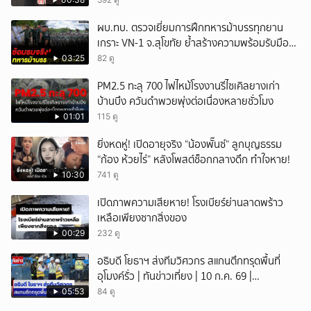
ผบ.ทบ. ตรวจเยี่ยมการฝึกทหารม้าบรรทุกยาน
เกราะ VN-1 จ.สุโขทัย ย้ำสร้างความพร้อมรับมือ
ทุกสถานการณ์
03:25
82 ดู
PM2.5 ทะลุ 700 ไฟไหม้โรงงานรีไซเคิลยางเก่า
บ้านบึง ควันดำพวยพุ่งต่อเนื่องหลายชั่วโมง
01:01
115 ดู
ยิ่งหดหู่! เปิดอายุจริง “น้องพั๊นซ์“ ลูกบุญธรรม
“ก้อง ห้วยไร่” หลังโพสต์ช็อกกลางดึก ทำใจหาย!
10:30
741 ดู
เปิดภาพความเสียหาย! โรงเบียร์ย่านลาดพร้าว
เหลือเพียงซากสิ่งของ
00:29
232 ดู
อธิบดี โยธาฯ ส่งทีมวิศวกร สแกนตึกทรุดพื้นที่
อุโมงค์รั่ว | ทันข่าวเที่ยง | 10 ก.ค. 69 |
NationTV22
05:53
84 ดู