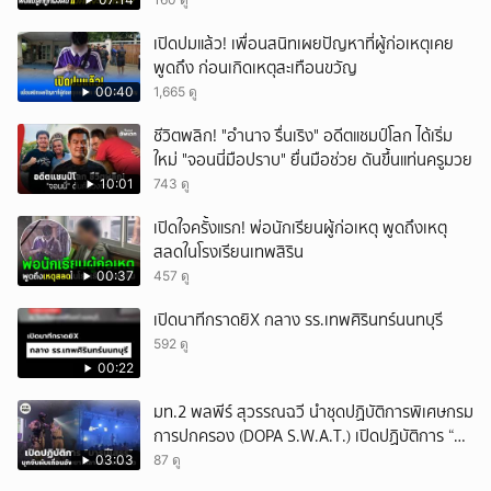
เปิดปมแล้ว! เพื่อนสนิทเผยปัญหาที่ผู้ก่อเหตุเคย
พูดถึง ก่อนเกิดเหตุสะเทือนขวัญ
00:40
1,665 ดู
ชีวิตพลิก! "อำนาจ รื่นเริง" อดีตแชมป์โลก ได้เริ่ม
ใหม่ "จอนนี่มือปราบ" ยื่นมือช่วย ดันขึ้นแท่นครูมวย
10:01
743 ดู
เปิดใจครั้งแรก! พ่อนักเรียนผู้ก่อเหตุ พูดถึงเหตุ
สลดในโรงเรียนเทพสิริน
00:37
457 ดู
เปิดนาทีกราดยิX กลาง รร.เทพศิรินทร์นนทบุรี
592 ดู
00:22
มท.2 พลพีร์ สุวรรณฉวี นำชุดปฏิบัติการพิเศษกรม
การปกครอง (DOPA S.W.A.T.) เปิดปฏิบัติการ “บา
รมีโสธร” บุกจับผับเถื่อนอัพยา กลางเมืองแปดริ้ว
03:03
87 ดู
เปิดถึงเช้า ไร้ใบอนุญาต