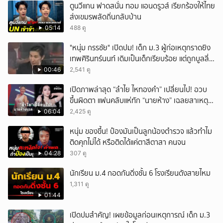
ตูนวีแกน ฟาดสนั่น ทอม แอนดรูวส์ เรียกร้องให้ไทย
ส่งเขมรพลัดถิ่นกลับบ้าน
05:14
488 ดู
"หนุ่ม กรรชัย" เปิดปม! เด็ก ม.3 ผู้ก่อเหตุกราดยิง
เทพศิรินทร์นนท์ เดิมเป็นเด็กเรียบร้อย แต่ถูกบูลลี่
หนัก คาดแรงกดดันสะสมกลายเป็นแรงแค้น จนก่อ
00:46
2,541 ดู
เหตุสลด
เปิดภาพล่าสุด “ลำไย ไหทองคำ” เปลี่ยนไป! อวบ
ขึ้นผิดตา แฟนคลับแห่ทัก “นายห้าง” เฉลยสาเหตุ
ชัด!
06:04
2,425 ดู
หนุ่ม ของขึ้น! ป๋องมันเป็นลูกน้องตำรวจ แล้วทำไม
ติดคุกไม่ได้ หรือติดได้แค่ตาสีตาสา คนจน
04:28
307 ดู
นักเรียน ม.4 กอดกันดิ่งชั้น 6 โรงเรียนดังสายไหม
1,311 ดู
01:44
เปิดปมสำคัญ! เผยข้อมูลก่อนเหตุการณ์ เด็ก ม.3