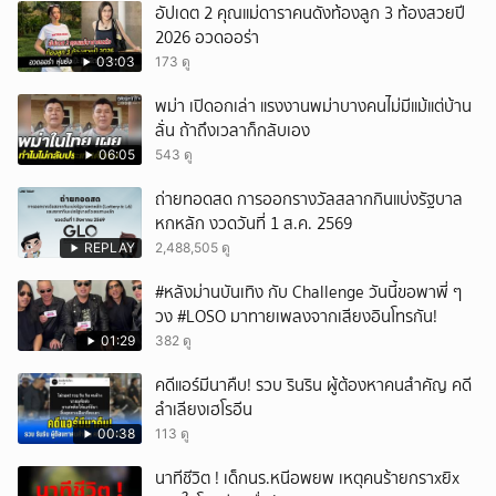
อัปเดต 2 คุณแม่ดาราคนดังท้องลูก 3 ท้องสวยปี
2026 อวดออร่า
03:03
173 ดู
พม่า เปิดอกเล่า แรงงานพม่าบางคนไม่มีแม้แต่บ้าน
ลั่น ถ้าถึงเวลาก็กลับเอง
06:05
543 ดู
ถ่ายทอดสด การออกรางวัลสลากกินแบ่งรัฐบาล
หกหลัก งวดวันที่ 1 ส.ค. 2569
REPLAY
2,488,505 ดู
#หลังม่านบันเทิง กับ Challenge วันนี้ขอพาพี่ ๆ
วง #LOSO มาทายเพลงจากเสียงอินโทรกัน!
01:29
382 ดู
คดีแอร์มีนาคืบ! รวบ รินริน ผู้ต้องหาคนสำคัญ คดี
ลำเลียงเฮโรอีน
00:38
113 ดู
นาทีชีวิต ! เด็กนร.หนีอพยพ เหตุคนร้ายกราxยิx