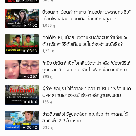
ยิ่งขนลุก! ย้อนคำทำนาย “หมอปลายพรายกระซิบ”
เตือนไฟไหม้สถานบันเทิง ก่อนเกิดเหตุสลด!
11:02
1,088 ดู
คิดได้ไง! หนุ่มน้อย นั่งอ่านหนังสือจนกว่าเทียนจะ
ดับ หรือหาวิธีดับเทียน จนไม่ต้องอ่านหนังสือ?
03:13
1,221 ดู
"หนิง ปณิตา" เปิดใจเคลียร์ดราม่าหลัง "น้องณิริน"
ถูกกระแสวิจารณ์ จากคลิปไลฟ์สดไม่อยากเกิดมา
หน้าเหมือนพ่อ
02:57
398 ดู
ผู้ว่าฯ ชลบุรี นำไว้อาลัย "ไดอานา-โรมัน" พร้อมเปิด
GPR สแกนเขาชีจรรย์ เร่งหาหลักฐานเพิ่มเติม
01:16
156 ดู
ข่าวดีมาแล้ว! รัฐปลดล็อกเกณฑ์รถเก่า คาดคนได้
สิทธิเพิ่ม 2-3 ล้านราย
00:42
333 ดู