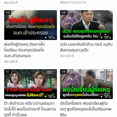
สยามนิวส์
BRIGHTTV.CO.TH
05
06
วิดีโอ
วิดีโอ
พ่อเด็กผู้ก่อเหตุ เดินทางไป
เรวัช มองกลับอีกด้าน กรณี อนุทิน
โรงเรียน ก่อนทรุดปล่อยโฮ
สั่งควบคุมอาวุธปืx
จนท.เข้าประครอง
สยามนิวส์
สยามนิวส์
07
08
วิดีโอ
วิดีโอ
ป้า ซัดตำรวจ คดีชาวบ้านธรรมดา
เปิดใจครั้งแรก! พ่อนักเรียนผู้ก่อ
ปิดไม่ได้ พอเป็นต่างชาติ โดนสถาน
เหตุ พูดถึงเหตุสลดในโรงเรียนเทพ
ทูตจี้ ทำเร็วเลย
สิริน