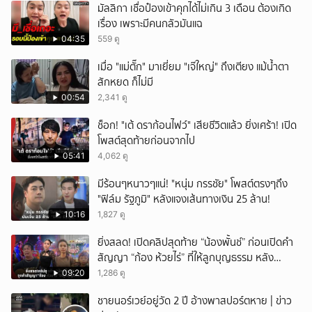
มัลลิกา เชื่อป๋องเข้าคุกได้ไม่เกิน 3 เดือน ต้องเกิด
เรื่อง เพราะมีคนกลัวมันแฉ
04:35
559 ดู
เมื่อ "แม่ตั๊ก" มาเยี่ยม "เจ๊ใหญ่" ถึงเตียง แม้น้ำตา
สักหยด ก็ไม่มี
00:54
2,341 ดู
ช็อก! "เต้ ดราก้อนไฟว์" เสียชีวิตแล้ว ยิ่งเศร้า! เปิด
โพสต์สุดท้ายก่อนจากไป
05:41
4,062 ดู
มีร้อนๆหนาวๆแน่! "หนุ่ม กรรชัย" โพสต์ตรงๆถึง
"ฟิล์ม รัฐภูมิ" หลังแจงเส้นทางเงิน 25 ล้าน!
10:16
1,827 ดู
ยิ่งสลด! เปิดคลิปสุดท้าย “น้องพั้นช์” ก่อนเปิดคำ
สัญญา “ก้อง ห้วยไร่” ที่ให้ลูกบุญธรรม หลัง
ลาโลก!
09:20
1,286 ดู
ชายนอร์เวย์อยู่วัด 2 ปี อ้างพาสปอร์ตหาย | ข่าว