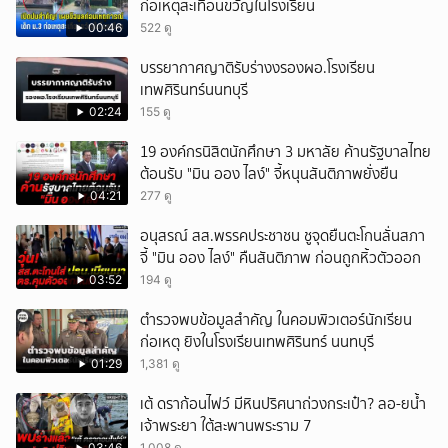
ก่อเหตุสะเทือนขวัญในโรงเรียน
00:46
522 ดู
บรรยากาศญาติรับร่างงรองผอ.โรงเรียน
เทพศิรินทร์นนทบุรี
02:24
155 ดู
19 องค์กรนิสิตนักศึกษา 3 มหาลัย ค้านรัฐบาลไทย
ต้อนรับ "มิน ออง ไลง์" จี้หนุนสันติภาพยั่งยืน
04:21
277 ดู
อนุสรณ์ สส.พรรคประชาชน ชูจุดยืนตะโกนลั่นสภา
จี้ "มิน ออง ไลง์" คืนสันติภาพ ก่อนถูกหิ้วตัวออก
03:52
194 ดู
ตำรวจพบข้อมูลสำคัญ ในคอมพิวเตอร์นักเรียน
ก่อเหตุ ยิงในโรงเรียนเทพศิรินทร์ นนทบุรี
01:29
1,381 ดู
เต้ ดราก้อนไฟว์ มีหินปริศนาถ่วงกระเป๋า? ลอ-ยน้ำ
เจ้าพระยา ใต้สะพานพระราม 7
03:46
1,008 ดู