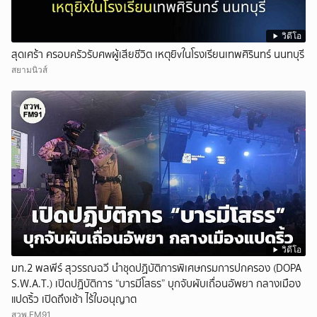
วิดีโอ
สุดเศร้า ครอบครัวรับศwผู้เสียชีวิต เหตุยิvในโรงเรียนเทพศิรินทร์ นนทบุรี
สยามนิวส์
วิดีโอ
มท.2 พลพีร์ สุวรรณฉวี นำชุดปฏิบัติการพิเศษกรมการปกครอง (DOPA
S.W.A.T.) เปิดปฏิบัติการ “บารมีโสธร” บุกจับผับเถื่อนอัพยา กลางเมือง
แปดริ้ว เปิดถึงเช้า ไร้ใบอนุญาต
สวพ.FM91