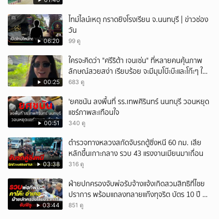
ไทม์ไลน์เหตุ กราดยิงโรงเรียน จ.นนทบุรี | ข่าวช่อง
วัน
06:20
99 ดู
ใครจะคิดว่า "ศรีริต้า เจนเซ่น" ที่หลายคนคุ้นภาพ
ลักษณ์สวยสง่า เรียบร้อย จะมีมุมโบ๊ะบ๊ะและโก๊ะๆ ให้
ได้อมยิ้มเหมือนกัน งานนี้ทำเอาแฟนๆ ทั้งเอ็นดูทั้ง
00:25
683 ดู
หัวเราะ
'ยศชนัน ลงพื้นที่ รร.เทพศิรินทร์ นนทบุรี วอนหยุด
แชร์ภาพสะเทือนใจ
00:51
340 ดู
ตำรวจทางหลวงสกัดจับรถตู้ซิ่งหนี 60 กม. เสีย
หลักขึ้นเกาะกลาง รวบ 43 แรงงานเมียนมาเถื่อน
03:38
316 ดู
ฝ่ายปกครองจับพ่อรับจ้างแจ้งเกิดสวมสิทธิที่ไชย
ปราการ พร้อมแถลงทลายแก๊งทุจริต บัตร 10 ปี ที่
แม่สอด
03:44
851 ดู