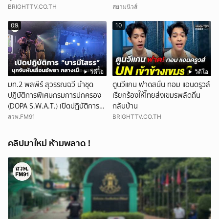
BRIGHTTV.CO.TH
สยามนิวส์
09
10
วิดีโอ
วิดีโอ
มท.2 พลพีร์ สุวรรณฉวี นำชุด
ตูนวีแกน ฟาดสนั่น ทอม แอนดรูวส์
ปฏิบัติการพิเศษกรมการปกครอง
เรียกร้องให้ไทยส่งเขมรพลัดถิ่น
(DOPA S.W.A.T.) เปิดปฏิบัติการ
กลับบ้าน
“บารมีโสธร” บุกจับผับเถื่อนอัพยา
สวพ.FM91
BRIGHTTV.CO.TH
กลางเมืองแปดริ้ว เปิดถึงเช้า ไร้ใบ
อนุญาต
คลิปมาใหม่ ห้ามพลาด !