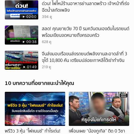
ด่วน! ไฟไหม้ร้านอาหารย่านลาดพร้าว เจ้าหน้าที่เร่ง
ฉีดน้ำสกัดเพลิง
02:00
394 ดู
สลด! คุณยายวัย 70 ปี รมควันตนเองดับในรถยนต์
พร้อมเขียนจดหมายถึงครอบครัว
00:38
628 ดู
จีนส่งมอบเรือขนส่งรถยนต์พลังงานสะอาดลำที่ 3
จุได้ 10,800 คัน เตรียมปล่อยเกาหลีใต้เช่าทำเงิน
01:49
219 ดู
10 บทความที่อยากแนะนำให้คุณ
พรีวิว 3 หุ้น “ไฟแนนซ์” กำไรเด่น!
เพื่อนเผย “น้องกูเกิล” ติด 0 วิชา