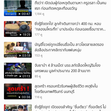
ถึงว่า! เปิดปมผู้ก่อเหตุเดินตามหา ครูอรสา เป็นคน
แรก ก่อนเกิดเหตุสะเทือนขวัญ
00:47
1,184 ดู
ยิ่งรู้ยิ่งตกใจ! ลูกค้าเดินทางกว่า 400 กม. หอบ
“กลองมโหระทึก” มาประเมิน ก่อนเฉลยซื้อมาราคา
เท่าไหร่?
19:29
177 ดู
บัญชีโจวเย่ถูกเปลี่ยนชื่อเป็น สาวโสดสายสตรอง
ส่อลือประกาศเลิกรากับแฟนหนุ่ม
03:19
153 ดู
จับยาบ้า 4 ล้านเม็ด! นรข.สกัดล็อตใหญ่ริมโขง
นครพนม มูลค่าประมาณ 200 ล้านบาท
01:13
85 ดู
สุดเศร้า ครอบครัวรับศwผู้เสียชีวิต เหตุยิvใน
โรงเรียนเทพศิรินทร์ นนทบุรี
00:36
116 ดู
ยิ่งรู้ยิ่งจุก! เปิดของสำคัญ “ชิ้นเดียว” ที่จอเจียร์ ไม่