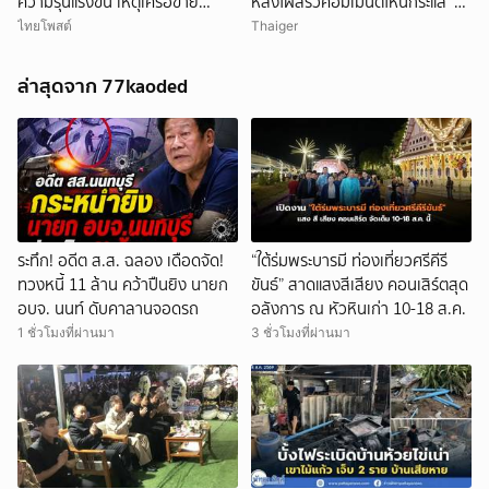
ความรุนแรงขึ้น เหตุเครือข่าย
หลังโผล่รัวคอมเมนต์โหนกระแส ‘ยู
กล้องCCTVละเมิดความเป็นส่วน
ทูบเบอร์หัวสี’
ไทยโพสต์
Thaiger
ตัว
ล่าสุดจาก 77kaoded
ระทึก! อดีต ส.ส. ฉลอง เดือดจัด!
“ใต้ร่มพระบารมี ท่องเที่ยวศรีคีรี
ทวงหนี้ 11 ล้าน คว้าปืนยิง นายก
ขันธ์” สาดแสงสีเสียง คอนเสิร์ตสุด
อบจ. นนท์ ดับคาลานจอดรถ
อลังการ ณ หัวหินเก่า 10-18 ส.ค.
1 ชั่วโมงที่ผ่านมา
3 ชั่วโมงที่ผ่านมา