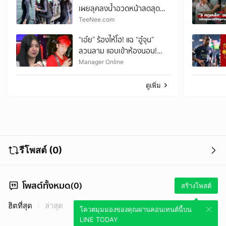
เผยลุคลงน้ำอวดหน้าสดสุด
ละมุน
TeeNee.com
“เอ๋ย” ร้องไห้โฮ! แฉ “อู๋จุน”
ลวนลาม แอบเข้าห้องนอน!
“หนุ่ม กรรชัย” งัดคลิปเสียงมัด
Manager Online
ตัว
ดูเพิ่ม
รีโพสต์ (0)
โพสต์ทั้งหมด(0)
สร้างโพสต์
ฮิตที่สุด
ล่าสุด
โควตมุมมองของคุณผ่านคอนเทนต์นี้บน
LINE TODAY