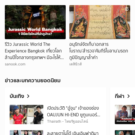
รีวิว Jurassic World The
อนุรักษ์จัดเก็บ‘เอกสาร
Experience Bangkok เที่ยวโลก
โบราณ’สำรวจ‘คัมภีร์ใบลาน’มรดก
ล้านปีใจกลางกรุงเทพฯ มีอะไรให้ดู
ภูมิปัญญาล้ำค่า
บ้าง?
sanook.com
เดลินิวส์
ข่าวและบทความยอดนิยม
บันเทิง
กีฬา
เปิดประวัติ "อู๋จุน" เจ้าของช่อง
OAUJUN HI-END ยูทูบเบอร์
ขวัญใจเด็ก ที่กำลังเป็นกระแส
Thairath - ไทยรัฐออนไลน์
ร้อน
ละสายตาไม่ได้ เอินเอินฟาติมา