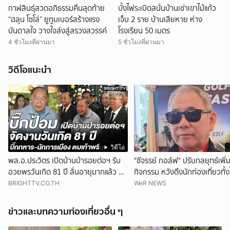
กาฬสินธุ์สวดอภิธรรมคืนสุดท้าย
บั้งไฟระเบิดสนั่นบ้านเช่าเขาไม้แก้ว
“ฮลุน โซโล่” ยูทูบเบอร์สร้างแรง
เจ็บ 2 ราย บ้านเสียหาย ห่าง
บันดาลใจ วางใจส่งสู่สรวงสวรรค์
โรงเรียน 50 เมตร
4 ชั่วโมงที่ผ่านมา
5 ชั่วโมงที่ผ่านมา
วิดีโอแนะนำ
วิดีโอ
พล.อ.ประวิตร เปิดบ้านป่ารอยต่อฯ รับ
"ชีจรรย์ กอล์ฟ" ปรับกลยุทธ์เพิ่
อวยพรวันเกิด 81 ปี ลั่นอายุมากแล้ว ขอ
กิจกรรม หวังดึงนักท่องเที่ยวทั้
แค่บ้านเมืองสงบสุข
ต่างชาติ
BRIGHTTV.CO.TH
WeR NEWS
ข่าวและบทความท่องเที่ยวอื่น ๆ