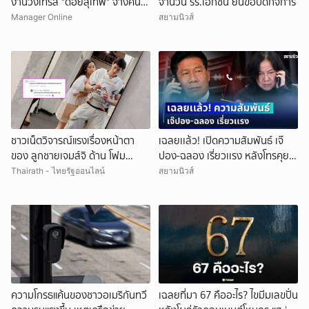
งานวิ่งเทรล "ดอยสุเทพ" จ้างคน
จำนวน รร.เอกชน ยื่นขอปิดกิจการ
ตัดต้นไม้ปรับเส้นทางในเขตอุทยา
Manager Online
สยามนิวส์
นฯ อ้างเข้าใจผิด
ชาวเน็ตวิจารณ์แรงเรื่องหน้าตา
เฉลยเเล้ว! เปิดความสัมพันธ์ เจ๊
ของ ลูกชายเจมส์จิ ด้าน โฟม
ปอง-ฉลอง เรี่ยวเเรง หลังโทรคุย
ภรรยา ไม่อยู่เฉย สวนกลับทันที
กลางรายการ
Thairath - ไทยรัฐออนไลน์
สยามนิวส์
ความโกรธแค้นของชาวอเมริกันทวี
เฉลยที่มา 67 คืออะไร? ไขมีมเลขปั่น