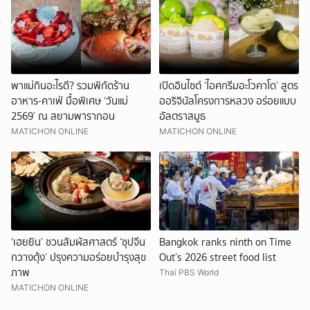
พาแม่กินอะไรดี? รวมพิกัดร้าน
เปิดอินไซต์ ‘ไอศกรีมอะโวคาโด’ สูตร
อาหาร-คาเฟ่ มื้อพิเศษ ‘วันแม่
ออริจินัลโครงการหลวง อร่อยแบบ
2569’ ณ สยามพารากอน
อัลตราสมูธ
MATICHON ONLINE
MATICHON ONLINE
‘เฮยยิน’ ชวนสัมผัสศาสตร์ ‘ซุปจีน
Bangkok ranks ninth on Time
กวางตุ้ง’ ปรุงความอร่อยบำรุงสุข
Out’s 2026 street food list
ภาพ
Thai PBS World
MATICHON ONLINE