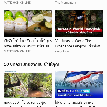
2569’ ณ สยามพารากอน
เดียว
MATICHON ONLINE
The Momentum
ยกเลิก
เปิดอินไซต์ ‘ไอศกรีมอะโวคาโด’ สูตร
รีวิว Jurassic World The
ออริจินัลโครงการหลวง อร่อยแบบ
Experience Bangkok เที่ยวโลก
อัลตราสมูธ
ล้านปีใจกลางกรุงเทพฯ มีอะไรให้ดู
MATICHON ONLINE
sanook.com
บ้าง?
10 บทความที่อยากแนะนำให้คุณ
คนตัดมันบ้า! โซเชียลด่ายับผู้จัด
ไปต่อไม่ไหว! รมว.ศึกษา เผย