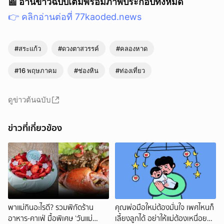
📰 อ่านข่าวฉบับเต็มพร้อมภาพประกอบทั้งหมด
👉 คลิกอ่านต่อที่ 77kaoded.news
#สระแก้ว
#ดวงตาสวรรค์
#คลองหาด
#16 พฤษภาคม
#ช่องหิน
#ท่องเที่ยว
ดูข่าวต้นฉบับ
ข่าวที่เกี่ยวข้อง
พาแม่กินอะไรดี? รวมพิกัดร้าน
คุณพ่อมือใหม่ต้องมั่นใจ เพศไหนก็
อาหาร-คาเฟ่ มื้อพิเศษ ‘วันแม่
เลี้ยงลูกได้ อย่าให้แม่ต้องเหนื่อยคน