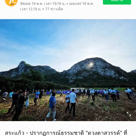
อัพเดต 16 พ.ค. เวลา 19.19 น. • เผยแพร่ 16 พ.ค.
เวลา 12.19 น. • 77 ข่าวเด็ด
สระแก้ว - ปรากฏการณ์ธรรมชาติ "ดวงตาสวรรค์" ที่