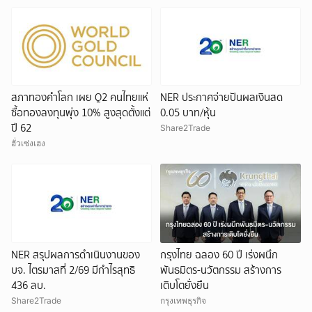
สภาทองคำโลก เผย Q2 คนไทยแห่
NER ประกาศจ่ายปันผลเงินสด
ซื้อทองลงทุนพุ่ง 10% สูงสุดตั้งแต่
0.05 บาท/หุ้น
ปี 62
Share2Trade
ฮั่วเซ่งเฮง
NER สรุปผลการดำเนินงานของ
กรุงไทย ฉลอง 60 ปี เร่งผนึก
บจ. ไตรมาสที่ 2/69 มีกำไรสุทธิ
พันธมิตร-นวัตกรรม สร้างการ
436 ลบ.
เติบโตยั่งยืน
Share2Trade
กรุงเทพธุรกิจ