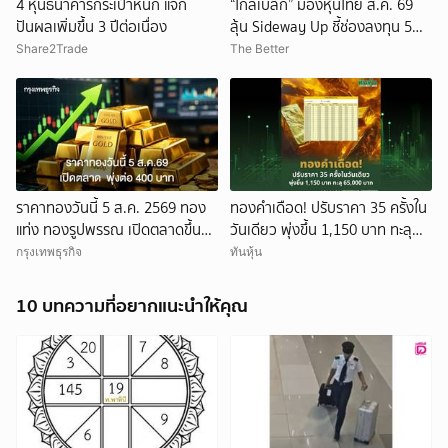
4 หุ้นธนาคารกระเป๋าหนัก แจก
“โกลเบล็ก” มองหุ้นไทย ส.ค. 69
ปันผลเพิ่มขึ้น 3 ปีต่อเนื่อง
ลุ้น Sideway Up ชี้ช่องลงทุน 5
หุ้นเด่น ผลงาน Q2 โต!
Share2Trade
The Better
ราคาทองวันนี้ 5 ส.ค. 2569 ทอง
ทองคำเดือด! ปรับราคา 35 ครั้งใน
แท่ง ทองรูปพรรณ เปิดตลาดขึ้น
วันเดียว พุ่งขึ้น 1,150 บาท ทะลุ
400 บาท
65,000 บาท
กรุงเทพธุรกิจ
ทันหุ้น
10 บทความที่อยากแนะนำให้คุณ