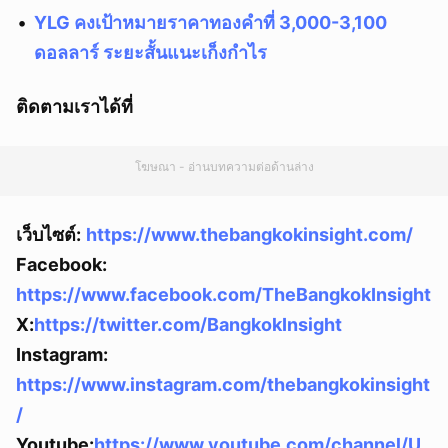
YLG คงเป้าหมายราคาทองคำที่ 3,000-3,100
ดอลลาร์ ระยะสั้นแนะเก็งกำไร
ติดตามเราได้ที่
โฆษณา - อ่านบทความต่อด้านล่าง
เว็บไซต์:
https://www.thebangkokinsight.com/
Facebook:
https://www.facebook.com/TheBangkokInsight
X:
https://twitter.com/BangkokInsight
Instagram:
https://www.instagram.com/thebangkokinsight
/
Youtube:
https://www.youtube.com/channel/U