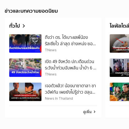
ข่าวและบทความยอดนิยม
ทั่วไป
ไลฟ์สไตล
ถึงว่า ตร. ได้เบาะแสพี่น้อง
รัสเซียไว ล่าสุด ช่างเหน่ง ยอม
พูดแล้ว
TNews
เปิด 49 จังหวัด ปภ.เตือนด่วน
ระวังน้ำท่วมฉับพลัน น้ำป่า 6 -
9 ส.ค. 69
TNews
เจอตัวแล้ว! น้องนาซาตาลา ชา
วอัฟกัน เผยยังไม่รู้ข่าว ฮลุน
เสียชีวิต หลังเพิ่งประสบ
News In Thailand
อุบัติเหตุ
ดูเพิ่ม