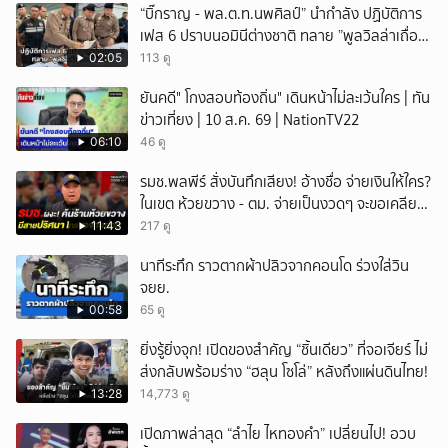
“บิ๊กราญ - พล.ต.ท.นพศิลป์” นำกำลัง ปฏิบัติการ
เฟส 6 ปราบนอมินีต่างชาติ ทลาย ”พูลวิลล่าเถื่อน“
หัวหิน
02:05
113 ดู
ยันคดี" โกงสอบท้องถิ่น" เดินหน้าไม่ละเว้นใคร | ทัน
ข่าวเที่ยง | 10 ส.ค. 69 | NationTV22
06:10
46 ดู
รมช.พลพีร์ สั่งบันทึกเสียง! อ้างชื่อ จ่ายเงินให้ใคร?
ในเขต ห้วยขวาง - ตม. จ่ายเป็นงวดๆ จะขอเคลียร์
รัฐมนตรี ขณะถูกค้นร้าน
11:43
217 ดู
นาทีระทึก ราวตากผ้าปลิวจากคอนโด ร่วงใส่วิน
จยย.
00:58
65 ดู
ยิ่งรู้ยิ่งจุก! เปิดของสำคัญ “ชิ้นเดียว” ที่จอเจียร์ ไม่
ส่งกลับพร้อมร่าง “ฮลุน โซโล่” หลังถึงแผ่นดินไทย!
13:28
14,773 ดู
เปิดภาพล่าสุด “ลำไย ไหทองคำ” เปลี่ยนไป! อวบ