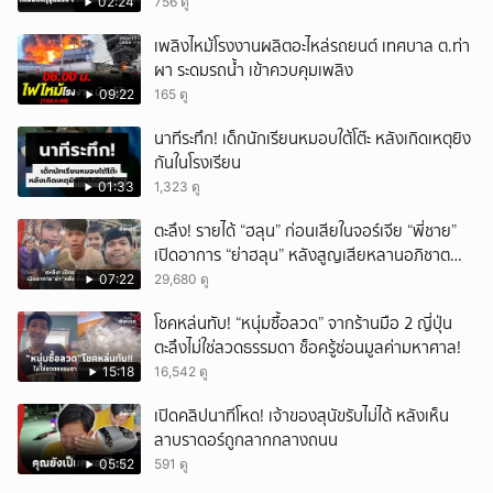
ลาดปลาดุก
02:24
756 ดู
เพลิงไหม้โรงงานผลิตอะไหล่รถยนต์ เทศบาล ต.ท่า
ผา ระดมรถน้ำ เข้าควบคุมเพลิง
09:22
165 ดู
นาทีระทึก! เด็กนักเรียนหมอบใต้โต๊ะ หลังเกิดเหตุยิง
กันในโรงเรียน
01:33
1,323 ดู
ตะลึง! รายได้ “ฮลุน” ก่อนเสียในจอร์เจีย “พี่ชาย”
เปิดอาการ “ย่าฮลุน” หลังสูญเสียหลานอภิชาต
บุตร!
07:22
29,680 ดู
โชคหล่นทับ! “หนุ่มซื้อลวด” จากร้านมือ 2 ญี่ปุ่น
ตะลึงไม่ใช่ลวดธรรมดา ช็อครู้ซ่อนมูลค่ามหาศาล!
15:18
16,542 ดู
เปิดคลิปนาทีโหด! เจ้าของสุนัขรับไม่ได้ หลังเห็น
ลาบราดอร์ถูกลากกลางถนน
05:52
591 ดู