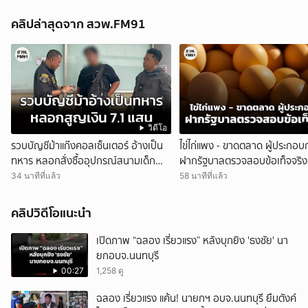
คลิปล่าสุดจาก สวพ.FM91
วิดีโอ
รวบบัญชีม้าแก๊งคอลเซ็นเตอร์ อ้างเป็น
ไข่ไก่แพง - ขาดตลาด ผู้ประกอบ
ทหาร หลอกสั่งซื้ออุปกรณ์สนามเด็ก
ฝากรัฐบาลตรวจสอบข้อเท็จจริง 
เล่น-แบริเออร์ สูญเงิน 7.1 แสน
ข่าวลือ ส่งออกต่างประเทศ
34 นาทีที่แล้ว
58 นาทีที่แล้ว
คลิปวิดีโอแนะนำ
เปิดภาพ “ฉลอง เรี่ยวแรง” หลังบุกยิง 'ธงชัย' นา
ยกอบจ.นนทบุรี
00:27
1,258 ดู
ฉลอง เรี่ยวแรง แค้น! นายกฯ อบจ.นนทบุรี ยืมตังค์