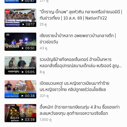
00:47
217 ดู
"บิ๊กราญ-บิ๊กนพ" ลุยหัวหิน ทลายเครือข่ายนอมินี |
ทันข่าวเที่ยง | 10 ส.ค. 69 | NationTV22
08:17
25 ดู
เชียงรายน้ำป่าหลาก อพยพชาวบ้านกลางดึก |
ข่าวช่องวัน
06:50
43 ดู
รวบบัญชีม้าแก๊งคอลเซ็นเตอร์ อ้างเป็นทหาร
หลอกสั่งซื้ออุปกรณ์สนามเด็กเล่น-แบริเออร์ สูญ
เงิน 7.1 แสน
05:05
8 ดู
เปิดชนวนเหตุ! นร.หญิงชาวเมียนมาทำร้าย
นร.หญิงชาวไทย คลิปถูกแชร์ว่อนโซเชียล
00:38
321 ดู
อึ้งหนัก! ข้าราชการเกษียณทุ่ม 4 ล้าน ซื้อของเก่า
สะสมหวังลงทุน สุดท้ายเจอความจริงช็อก
03:38
1,500 ดู