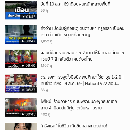
วันที่ 10 ส.ค. 69 เตือนฝนหนักหลายพื้นที่
56 ดู
01:45
ถึงว่า! เปิดปมผู้ก่อเหตุเดินตามหา ครูอรสา เป็นคน
แรก ก่อนเกิดเหตุสะเทือนขวัญ
00:47
1,852 ดู
จอนนี่มือปราบ ยอมจ่าย 2 แสน ให้โอกาสอดีตมวย
แชมป์ 7 สี กลับตัว เคยต้องโทษ
09:40
1,107 ดู
ตร.เร่งหาแรงจูงใจมือยิv พบศึกษาใช้อาวุธ 1-2 ปี |
ทันข่าวเที่ยง | 9 ส.ค. 69 | NationTV22 สอบ
พยานแล้ว 17 ปาก เร่งตรวจมือถือและหลักฐานที่
06:37
86 ดู
เกิดเหตุ พบปัจจัยหลายด้าน ทั้งครอบครัว โรงเรียน
ไฟไหม้! ร้านอาหาร ถนนพรานนก-พุทธมณฑล
เพื่อน และสื่อโซเ
สาย 4 เบื้องต้นมีผู้บาดเจ็บหลายราย
00:48
492 ดู
“ครั้งแรก” ในชีวิต เกิดขึ้นกลางกองถ่าย!