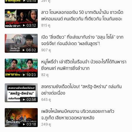
05:15
291 ดู
ยกเลิก
สาว โดนหลอกขอเงิน 50 บาทเติมน้ำมัน ชาวเน็ต
แห่คอมเมนต์ คนเดียวกัน ที่เดียวกัน โดนกันเยอะ
03:12
815 ดู
เปิด “สิ่งเดียว” ที่จะส่งมากับร่าง “ฮลุน โซโล่” จาก
จอร์เจีย! ก่อนอัปเดต “ผลชันสูตร”!
06:32
907 ดู
หมูโพธิ์ดำ เล่าชีวิตในเรือนจำ ป่วยอะไรก็ได้กินพารา
ยิ่งคนแก่ คนพิการยิ่งลำบาก
10:23
82 ดู
สงครามยังเดือดไม่จบ! "สหรัฐ-อิหร่าน" ถล่มกัน
อย่างต่อเนื่อง
02:56
645 ดู
เพลิงไหม้แคมป์คนงาน บริเวณซอยเกาะแก้ว
จ.ภูเก็ต เสียหายวอดหลายหลัง
03:18
249 ดู