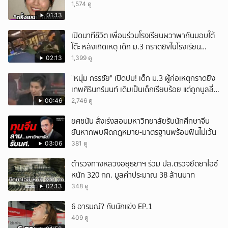
1,574 ดู
01:13
เปิดนาทีชีวิต เพื่อนร่วมโรงเรียนผวาพากันมอบใต้
โต๊ะ หลังเกิดเหตุ เด็ก ม.3 กราดยิvในโรงเรียน
เทพศิรินทร์นนท์ แบบไม่เลือกหน้า เสียงปืนดังสนั่น
02:13
1,399 ดู
หวั่นไหว
"หนุ่ม กรรชัย" เปิดปม! เด็ก ม.3 ผู้ก่อเหตุกราดยิง
เทพศิรินทร์นนท์ เดิมเป็นเด็กเรียบร้อย แต่ถูกบูลลี่
หนัก คาดแรงกดดันสะสมกลายเป็นแรงแค้น จนก่อ
00:46
2,746 ดู
เหตุสลด
ยศชนัน สั่งเร่งสอบมหาวิทยาลัยรับนักศึกษาจีน
ยันหากพบผิดกฎหมาย-มาตรฐานพร้อมฟันไม่เว้น
03:06
381 ดู
ตำรวจทางหลวงอยุธยาฯ ร่วม ปส.ตรวจยึดยาไอซ์
หนัก 320 กก. มูลค่าประมาณ 38 ล้านบาท
02:13
348 ดู
6 อารมณ์? กับนักแข่ง EP.1
409 ดู