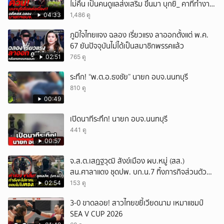
ไม่คืน เป็นคนดูแลส่งเสริม ขึ้นมา บุกยิ_ คาที่ทำงาน
(10ส.ค.69)
04:33
1,486 ดู
ภูมิใจไทยแจง ฉลอง เรี่ยวแรง ลาออกตั้งแต่ พ.ค.
67 ยันปัจจุบันไม่ได้เป็นสมาชิกพรรคแล้ว
02:51
765 ดู
ระทึก! “พ.ต.อ.ธงชัย” นายก อบจ.นนทบุรี
810 ดู
00:49
เปิดนาทีระทึก! นายก อบจ.นนทบุรี
441 ดู
00:57
จ.ส.ต.เสฏฐวุฒิ สังข์เมือง ผบ.หมู่ (สส.)
สน.ศาลาแดง ชุดปพ. บก.น.7 ทิ้งภารกิจส่วนตัว
มาช่วยโรงเรียน
02:54
153 ดู
3-0 ขาดลอย! สาวไทยขยี้เวียดนาม เหมาแชมป์
SEA V CUP 2026