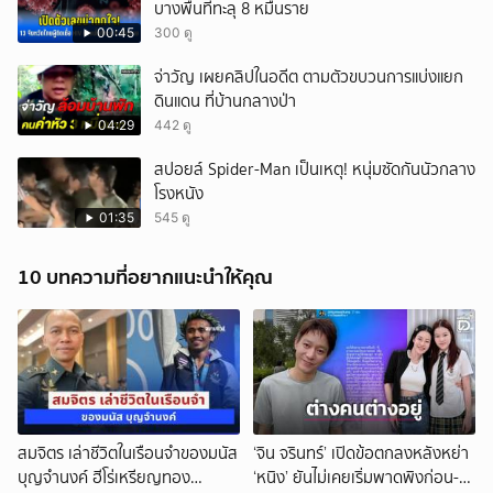
บางพื้นที่ทะลุ 8 หมื่นราย
00:45
300 ดู
จ่าวัญ เผยคลิปในอดีต ตามตัวขบวนการแบ่งแยก
ดินแดน ที่บ้านกลางป่า
04:29
442 ดู
สปอยล์ Spider-Man เป็นเหตุ! หนุ่มซัดกันนัวกลาง
โรงหนัง
01:35
545 ดู
10 บทความที่อยากแนะนำให้คุณ
สมจิตร เล่าชีวิตในเรือนจำของมนัส
‘จิน จรินทร์’ เปิดข้อตกลงหลังหย่า
บุญจำนงค์ ฮีโร่เหรียญทอง
‘หนิง’ ยันไม่เคยเริ่มพาดพิงก่อน-