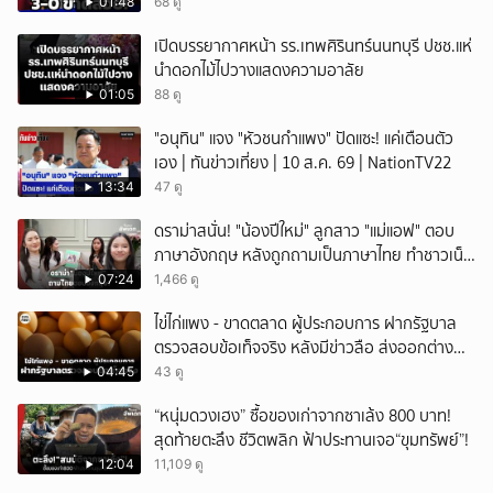
01:48
68 ดู
เปิดบรรยากาศหน้า รร.เทพศิรินทร์นนทบุรี ปชช.แห่
นำดอกไม้ไปวางแสดงความอาลัย
01:05
88 ดู
"อนุทิน" แจง "หัวชนกำแพง" ปัดแซะ! แค่เตือนตัว
เอง | ทันข่าวเที่ยง | 10 ส.ค. 69 | NationTV22
13:34
47 ดู
ดราม่าสนั่น! "น้องปีใหม่" ลูกสาว "แม่แอฟ" ตอบ
ภาษาอังกฤษ หลังถูกถามเป็นภาษาไทย ทำชาวเน็ต
ถกสนั่น!
07:24
1,466 ดู
ไข่ไก่แพง - ขาดตลาด ผู้ประกอบการ ฝากรัฐบาล
ตรวจสอบข้อเท็จจริง หลังมีข่าวลือ ส่งออกต่าง
ประเทศ
04:45
43 ดู
“หนุ่มดวงเฮง” ซื้อของเก่าจากซาเล้ง 800 บาท!
สุดท้ายตะลึง ชีวิตพลิก ฟ้าประทานเจอ“ขุมทรัพย์”!
12:04
11,109 ดู