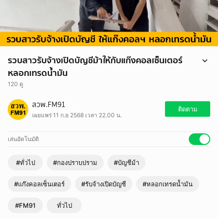
รวบสาวรับจ้างเปิดบัญชีม้าให้กับแก๊งคอลเซ็นเตอร์
หลอกเทรดน้ำมัน
120 ดู
กองบังคับการปราบปราม พล.ต.ต.วิทยา ศรีประเสริฐภาพ ผบก.ป. พร้อม
สวพ.FM91
กำลังเจ้าหน้าที่ กก.5 บก.ป. ร่วมกันจับกุม น.ส.พร (นามสมมุติ) อายุ 23 ปี ผู้
ติดตาม
เผยแพร่ 11 ก.ย 2568 เวลา 22.00 น.
ต้องหาตามหมายจับศาลจังหวัดนครปฐม ซึ่งต้องหาว่ากระทำผิดฐาน
“สนับสนุนฉ้อโกงประชาชนโดยกระทำด้วยการแสดงข้อความอันเป็นเท็จต่อ
ประชาชนหรือด้วยการปกปิดความจริงฯ รายละเอียดเพิ่มเติม
เล่นอัตโนมัติ
https://www.fm91bkk.com/newsarticle/57095
#ทั่วไป
#กองปราบปราม
#บัญชีม้า
#แก๊งคอลเซ็นเตอร์
#รับจ้างเปิดบัญชี
#หลอกเทรดน้ำมัน
#FM91
ทั่วไป