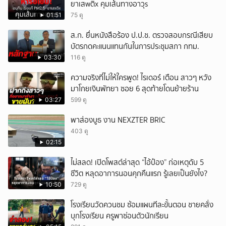
ยาเสwติx คุมเส้นทางอาวุs
01:51
75 ดู
ส.ก. ยื่นหนังสือร้อง ป.ป.ช. ตรวจสอบกรณีเสียบ
บัตรกดคะแนนแทนกันในการประชุมสภา กทม.
03:30
116 ดู
ความจริงที่ไม่ให้ใครพูด! ไรเดอร์ เตือน สาวๆ หวัง
มาโกยเงินพัทยา ซอย 6 สุดท้ายโดนย้ายร้าน
03:27
599 ดู
พาส่องบูธ งาน NEXZTER BRIC
403 ดู
02:15
ไม่สลด! เปิดโพสต์ล่าสุด “ไอ้ป๋อง” ก่อเหตุดับ 5
ชีวิต หลุดอาการนอนคุกคืนแรก รู้เลยเป็นยังไง?
10:50
729 ดู
โรงเรียนวัดควนชม ซ้อมแผนทีละขั้นตอน ชายคลั่ง
บุกโรงเรียน ครูพาซ่อนตัวนักเรียน