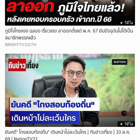
วิดีโอ
ภูมิใจไทยแจง ฉลอง เรี่ยวแรง ลาออกตั้งแต่ พ.ค. 67 ยันปัจจุบันไม่ได้เป็น
สมาชิกพรรคแล้ว
BRIGHTTV.CO.TH
วิดีโอ
ยันคดี" โกงสอบท้องถิ่น" เดินหน้าไม่ละเว้นใคร | ทันข่าวเที่ยง | 10 ส.ค.
69 | NationTV22