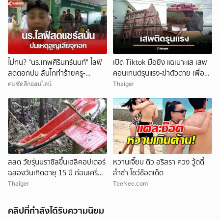
ไม่ทน? "นร.เทพศิรินทร์นนท์" ไลฟ์
เปิด Tiktok มือยิง แฉเบาะแส เสพ
สดตอกปม ลั่นไกทำร้ายครู-
คอนเทนต์รุนแรง-ฆ่าตัวตาย เพื่อน
นักเรียน โซเชียลแชร์แรง
ยัน ไม่มีบูลลี่
คมชัดลึกออนไลน์
Thaiger
สลด วัยรุ่นบราซิลขึ้นเฮลิคอปเตอร์
หวานเจี๊ยบ ดิว อริสรา ควง วู้ดดี้
ฉลองวันเกิดอายุ 15 ปี ก่อนเครื่อง
ล่ำซำ โชว์ช็อตเด็ด
ตก คร่าชีวิต 4 ศพ
Thaiger
TeeNee.com
คลิปที่กำลังได้รับความนิยม