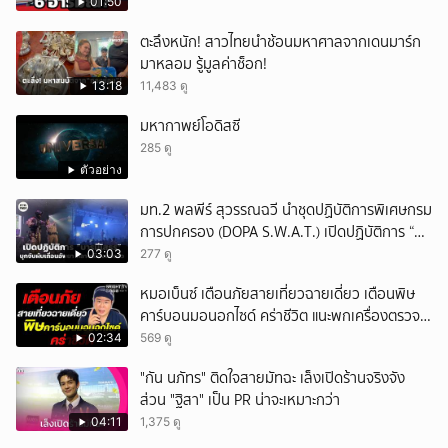
01:50
ตะลึงหนัก! สาวไทยนำช้อนมหาศาลจากเดนมาร์ก
มาหลอม รู้มูลค่าช็อก!
13:18
11,483 ดู
มหากาพย์โอดิสซี
285 ดู
ตัวอย่าง
มท.2 พลพีร์ สุวรรณฉวี นำชุดปฏิบัติการพิเศษกรม
การปกครอง (DOPA S.W.A.T.) เปิดปฏิบัติการ “บา
รมีโสธร” บุกจับผับเถื่อนอัพยา กลางเมืองแปดริ้ว
03:03
277 ดู
เปิดถึงเช้า ไร้ใบอนุญาต
หมอเบ็นซ์ เตือนภัยสายเที่ยวฉายเดี่ยว เตือนพิษ
คาร์บอนมอนอกไซด์ คร่าชีวิต แนะพกเครื่องตรวจ
วัดติดตัว
02:34
569 ดู
"กัน นภัทร" ติดใจสายมัทฉะ เล็งเปิดร้านจริงจัง
ส่วน "ฐิสา" เป็น PR น่าจะเหมาะกว่า
04:11
1,375 ดู