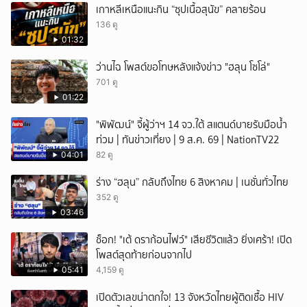
เกาหลีเหนือแนะกิน “ซุปเนื้อสุนัข” คลายร้อน
136 ดู
01:32
ว่านไฉ โพสต์ขอโทษหลังแจ้งข่าว "ฮลุน โซโล่"
701 ดู
01:22
"พิพัฒน์" จี้ผู้ว่าฯ 14 จว.ใต้ สแตนด์บายรับมือน้ำ
ท่วม | ทันข่าวเที่ยง | 9 ส.ค. 69 | NationTV22
04:01
82 ดู
ร่าง “ฮลุน” กลับถึงไทย 6 สิงหาคม | เนชั่นทั่วไทย
352 ดู
03:46
ช็อก! "เต้ ดราก้อนไฟว์" เสียชีวิตแล้ว ยิ่งเศร้า! เปิด
โพสต์สุดท้ายก่อนจากไป
05:41
4,159 ดู
เปิดตัวเลขน่าตกใจ! 13 จังหวัดไทยผู้ติดเชื้อ HIV