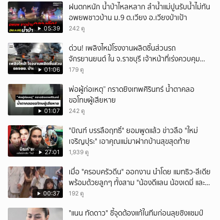
ฝนตกหนัก น้ำป่าไหลหลาก ลำน้ำแม่ปูนรับน้ำไม่ทัน
อพยพชาวบ้าน ม.9 ต.เวียง อ.เวียงป่าเป้า
05:39
242 ดู
ด่วน! เพลิงไหม้โรงงานผลิตชิ้นส่วนรถ
จักรยานยนต์ ใน จ.ราชบุรี เจ้าหน้าที่เร่งควบคุม
เพลิง
01:06
179 ดู
พ่อผู้ก่อเหตุ” กราดยิงเทพศิรินทร์ น้ำตาคลอ
ขอโทษผู้เสียหาย
01:07
242 ดู
"บิณฑ์ บรรลือฤทธิ์" ยอมพูดแล้ว ข่าวลือ "ใหม่
เจริญปุระ" เอาคุณแม่มาฝากบ้านสุขสุดท้าย
27:01
1,939 ดู
เมื่อ "ครอบครัวดีน" ออกงาน นำโดย แมทธิว-ลีเดีย
พร้อมด้วยลูกๆ ทั้งสาม "น้องดีแลน น้องเดมี่ และ
น้องดีออน" รับรางวัลสุดยอดครอบครัว
00:37
192 ดู
Celebrity ในงานนาคราชอวอร์ด ครั้งที่ 8 บอกเลย
"แนน ทัดดาว" ชี้จุดต้องแก้ในทีมก่อนลุยชิงแชมป์
หน้าตาดียกบ้าน