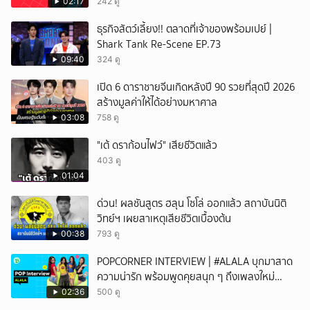
02:17
242 ดู
ธุรกิจสัตว์เลี้ยง!! ตลาดที่เจ้าของพร้อมเปย์ |
Shark Tank Re-Scene EP.73
09:40
324 ดู
เปิด 6 ดาราชายจีนเกิดหลังปี 90 รวยที่สุดปี 2026
สร้างมูลค่าให้ได้อย่างมหาศาล
03:08
758 ดู
"เต้ ดราก้อนไฟว์" เสียชีวิตแล้ว
403 ดู
01:04
ด่วน! ผลชันสูตร ฮลุน โซโล่ ออกแล้ว สถาบันนิติ
วิทย์ฯ เผยสาเหตุเสียชีวิตเบื้องต้น
00:38
793 ดู
POPCORNER INTERVIEW | #ALALA บุกมาสาด
ความน่ารัก พร้อมพูดคุยสนุก ๆ ถึงเพลงใหม่
'ON&OFF'
02:36
500 ดู