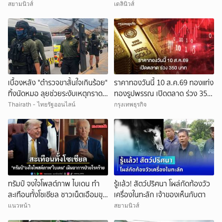
โอลิมปิก
ขอแยกย้ายใช้ชีวิตเพื่อลูก!
สยามนิวส์
เดลินิวส์
เบื้องหลัง "ตำรวจขาสั้นใจเกินร้อย"
ราคาทองวันนี้ 10 ส.ค.69 ทองแท่ง
ทิ้งนัดหมอ ลุยช่วยระงับเหตุกราด
ทองรูปพรรณ เปิดตลาด ร่วง 350
ยิงในโรงเรียน
บาท
Thairath - ไทยรัฐออนไลน์
กรุงเทพธุรกิจ
ทรัมป์ จงใจโพสต์ภาพ ไบเดน ทำ
รู้เเล้ว! สัตว์ปริศนา โผล่กัดท้องวัว
สะเทือนทั้งโซเชียล ชาวเน็ตเอือมขุด
เครื่องในทะลัก เจ้าของเห็นกับตา
คำพูดประจานความเลือดเย็น
แนวหน้า
สยามนิวส์