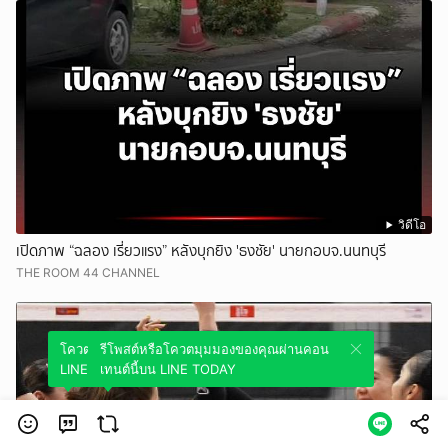
วิดีโอ
เปิดภาพ “ฉลอง เรี่ยวแรง” หลังบุกยิง 'ธงชัย' นายกอบจ.นนทบุรี
THE ROOM 44 CHANNEL
โควตมุมมองของคุณผ่านคอนเทนต์นี้บน
รีโพสต์หรือโควตมุมมองของคุณผ่านคอน
LINE TODAY
เทนต์นี้บน LINE TODAY