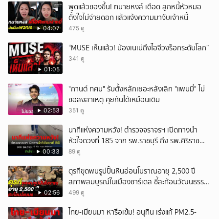
พูดแล้วของขึ้น! ทนายหงส์ เดือด ลูกหนี้หัวหมอ
ตั้งใจไม่จ่ายดอก แล้วแจ้งความมาจับเจ้าหนี้
04:07
475 ดู
“MUSE เห็นแล้ว! น้องเนเน่ถึงไอจีวงร็อกระดับโลก”
341 ดู
01:05
"กานต์ ทศน" รับตั้งหลักเยอะหลังเลิก "แพมมี่" ไม่
ขอลงสาเหตุ คุยกันได้เหมือนเดิม
02:53
351 ดู
นาทีแห่งความหวัง! ตำรวจจราจรฯ เปิดทางนำ
หัวใจดวงที่ 185 จาก รพ.ราชบุรี ถึง รพ.ศิริราช
สำเร็จใน 48 นาที
00:33
89 ดู
ตุรกีขุดพบรูปปั้นหินอ่อนโบราณอายุ 2,500 ปี
สภาพสมบูรณ์ในเมืองซาร์เดส ชี้สะท้อนวัฒนธรรม
ลิเดีย
02:56
499 ดู
ไทย-เมียนมา หารือเข้ม! อนุทิน เร่งแก้ PM2.5-