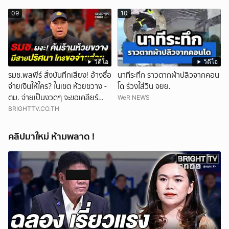
09
10
วิดีโอ
วิดีโอ
รมช.พลพีร์ สั่งบันทึกเสียง! อ้างชื่อ
นาทีระทึก ราวตากผ้าปลิวจากคอน
จ่ายเงินให้ใคร? ในเขต ห้วยขวาง -
โด ร่วงใส่วิน จยย.
ตม. จ่ายเป็นงวดๆ จะขอเคลียร์
WeR NEWS
รัฐมนตรี ขณะถูกค้นร้าน
BRIGHTTV.CO.TH
คลิปมาใหม่ ห้ามพลาด !