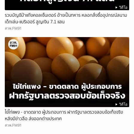
วิดีโอ
รวบบัญชีม้าแก๊งคอลเซ็นเตอร์ อ้างเป็นทหาร หลอกสั่งซื้ออุปกรณ์สนาม
เด็กเล่น-แบริเออร์ สูญเงิน 7.1 แสน
สวพ.FM91
วิดีโอ
ไข่ไก่แพง - ขาดตลาด ผู้ประกอบการ ฝากรัฐบาลตรวจสอบข้อเท็จจริง
หลังมีข่าวลือ ส่งออกต่างประเทศ
สวพ.FM91