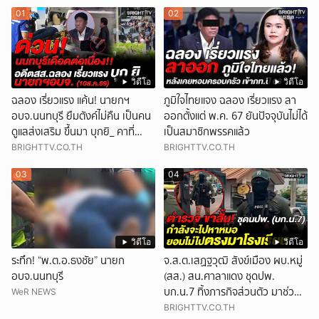
01
02
วิดีโอ
วิดีโอ
ฉลอง เรี่ยวแรง แค้น! นายกฯ
ภูมิใจไทยแจง ฉลอง เรี่ยวแรง ลา
อบจ.นนทบุรี ยืมตังค์ไม่คืน เป็นคน
ออกตั้งแต่ พ.ค. 67 ยันปัจจุบันไม่ได้
ดูแลส่งเสริม ขึ้นมา บุกยิ_ คาที่
เป็นสมาชิกพรรคแล้ว
ทำงาน (10ส.ค.69)
BRIGHTTV.CO.TH
BRIGHTTV.CO.TH
03
04
วิดีโอ
วิดีโอ
ระทึก! “พ.ต.อ.ธงชัย” นายก
จ.ส.ต.เสฏฐวุฒิ สังข์เมือง ผบ.หมู่
อบจ.นนทบุรี
(สส.) สน.ศาลาแดง ชุดปพ.
บก.น.7 ทิ้งภารกิจส่วนตัว มาช่วย
WeR NEWS
โรงเรียน
BRIGHTTV.CO.TH