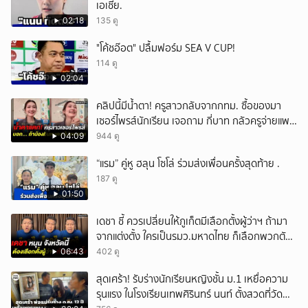
เอเชีย.
02:18
135 ดู
"โค้ชอ๊อต" ปลื้มฟอร์ม SEA V CUP!
114 ดู
02:04
คลิปนี้มีน้ำตา! ครูสาวกลับจากกทม. ซื้อของมา
เซอร์ไพรส์นักเรียน เจอถาม กี่บาท กลัวครูจ่ายแพง
w
04:09
944 ดู
“แรม” คู่หู ฮลุน โซโล่ ร่วมส่งเพื่อนครั้งสุดท้าย .
187 ดู
01:50
เดชา ชี้ ควรเปลี่ยนให้ภูเก็ตมีเลือกตั้งผู้ว่าฯ ถ้ามา
จากแต่งตั้ง ใครเป็นรมว.มหาดไทย ก็เลือกพวกตัว
เอง
06:43
402 ดู
สุดเศร้า! รับร่างนักเรียนหญิงชั้น ม.1 เหยื่อความ
รุนแรง ในโรงเรียนเทพศิรินทร์ นนท์ ตั้งสวดที่วัด