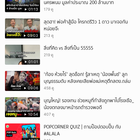
นครพนม มูลค่าประมาณ 200 ล้านบาท
01:13
179 ดู
สุดฮา! พ่อค้าสู้มือ ใครกดรีวิว 1 ดาว มาเจอกัน
หน่อยจ๊ะ
09:03
213 ดู
สิ่งที่คิด vs สิ่งที่เป็น 55555
219 ดู
01:01
“ก้อง ห้วยไร่” สุดช็อก! รู้สาเหตุ “น้องพั๊นซ์“ ลูก
บุญธรรมดับ หลังเคยเสียพ่อแม่เหตุตึกสตง.ถล่ม
09:06
458 ดู
บุญใหญ่! รองเทน ช่วยหมูที่กำลังถูกพาไปโรงเชือ_
น้องตกลงมาหน้ารถตำรวจพอดี
10:54
407 ดู
POPCORNER QUIZ | ถามป็อปตอบปั๊บ กับ
#ALALA