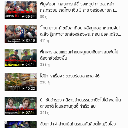
พีมูฟออกแถลงการณ์ชี้แจงเหตุปะทะ อส. หน้า
กระทรวงมหาดไทย เจ็บ 3 ราย จ่อร้องนายกฯ
ตรวจสอบ
09:54
80 ดู
“โทน บางแค” ขยับสะเทือน หลังถูกออกหมายจับ!
ตะลึง รู้ราคาขายกล้องส่องพระ ก่อน ปอศ.เตรียม
บุกรวบ?
07:19
411 ดู
พี่ทหาร สอนแขวนผ้าขนหนูแบบเซียนๆ ลมพัดไม่
ต้องกลัวร่วงพื้น
04:14
338 ดู
โอ้ป้า หาเรื่อง : ของอร่อยลาซาล 46
230 ดู
10:22
ป้า ซัดตำรวจ คดีชาวบ้านธรรมดาปิดไม่ได้ พอเป็น
ต่างชาติ โดนสถานทูตจี้ ทำเร็วเลย
07:14
341 ดู
จับยาบ้า 4 ล้านเม็ด! นรข.สกัดล็อตใหญ่ริมโขง