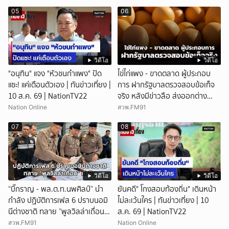
05
06
วิดีโอ
วิดีโอ
"อนุทิน" แจง "หัวชนกำแพง" ปัด
ไข่ไก่แพง - ขาดตลาด ผู้ประกอบ
แซะ! แค่เตือนตัวเอง | ทันข่าวเที่ยง |
การ ฝากรัฐบาลตรวจสอบข้อเท็จ
10 ส.ค. 69 | NationTV22
จริง หลังมีข่าวลือ ส่งออกต่าง
ประเทศ
Nation Online
สวพ.FM91
07
08
วิดีโอ
วิดีโอ
“บิ๊กราญ - พล.ต.ท.นพศิลป์” นำ
ยันคดี" โกงสอบท้องถิ่น" เดินหน้า
กำลัง ปฏิบัติการเฟส 6 ปราบนอมิ
ไม่ละเว้นใคร | ทันข่าวเที่ยง | 10
นีต่างชาติ ทลาย ”พูลวิลล่าเถื่อน“
ส.ค. 69 | NationTV22
หัวหิน
สวพ.FM91
Nation Online