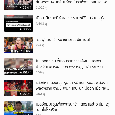
ขึ้นผิดตา แฟนคลับแห่ทัก “นายห้าง” เฉลยสาเหตุ
ชัด!
06:04
3,020 ดู
เปิดนาทีกราดยิX กลาง รร.เทพศิรินทร์นนทบุรี
1,403 ดู
00:22
"ชมพู่" ลั่น เป้าหมายคือแชมป์เท่านั้น!
274 ดู
01:51
โฆษกกลาโหม ชี้แจงนายทหารคลั่งบนเครื่องบิน
ป่วยจิตเวช เร่งส่ง รพ.พระมงกุฎเกล้า รักษาตัว
06:26
209 ดู
แล้วก็หากันจนเจอ หุ่นเป๊ะ หน้าเป๊ะ เหมือนพี่น้องที่
พลัดพราก งานนี้แฟนๆ แทบแยกไม่ออก เมื่อ "ใหม่
พัชรี" นักร้องคนดัง เจอแฝดสาขาอินเดีย พร้อม
02:50
303 ดู
มอบชุดสวยให้เป็นของขวัญอีกด้วย
เปิดอีกมุม! รุ่นพี่เทพศิรินทร์ฯ โต้กระแสข่าว ปมเหตุ
สลดในโรงเรียน