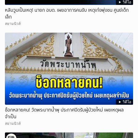
วิดีโอ
หลับวูบเป็นเหตุ! นายก อบต. เผยอาการคนขับ เหตุเก๋งพุ่งชน ศูนย์เด็ก
เล็ก
สยามนิวส์
วิดีโอ
ช็อกหลายคน! วัดพระบาทน้ำพุ ประกาศปิดรับผู้ป่วยใหม่ เผยเหตุผล
จำเป็น
สยามนิวส์