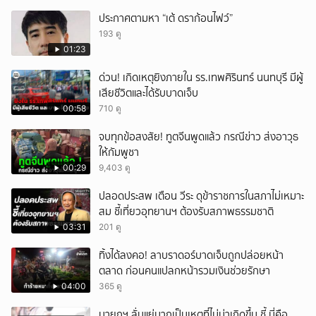
ประกาศตามหา “เต้ ดราก้อนไฟว์”
193 ดู
01:23
ด่วน! เกิดเหตุยิงภายใน รร.เทพศิรินทร์ นนทบุรี มีผู้
เสียชีวิตและได้รับบาดเจ็บ
00:58
710 ดู
จบทุกข้อสงสัย! ทูตจีนพูดแล้ว กรณีข่าว ส่งอาวุธ
ให้กัมพูชา
00:29
9,403 ดู
ปลอดประสพ เตือน วีระ ดุข้าราชการในสภาไม่เหมาะ
สม ชี้เที่ยวอุทยานฯ ต้องรับสภาพธรรมชาติ
03:31
201 ดู
ทิ้งได้ลงคอ! ลาบราดอร์บาดเจ็บถูกปล่อยหน้า
ตลาด ก่อนคนแปลกหน้ารวมเงินช่วยรักษา
04:00
365 ดู
นายกฯ ลั่นแย่มากเป็นเหตุที่ไม่น่าเกิดขึ้น ชี้ นี่คือ