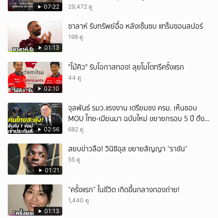
บุตร!
07:22
29,472 ดู
ซาลาห์ รับทรัพย์อื้อ หลังเซ็นซบ แทร็บซอนสปอร์
199 ดู
01:13
"ไม้คิว" รับโอกาสทอง! ลุยโมโตทรีครั้งแรก
44 ดู
02:10
จุลพันธ์ รมว.แรงงาน เตรียมชง ครม. เห็นชอบ
MOU ไทย-เมียนมา ฉบับใหม่ ขยายกรอบ 5 ปี ดึง
แรงงานเข้าระบบ
02:56
682 ดู
สยบข่าวลือ! วินิซิอุส ขยายสัญญา “ราชัน”
55 ดู
01:21
“ครั้งแรก” ในชีวิต เกิดขึ้นกลางกองถ่าย!
1,440 ดู
01:13