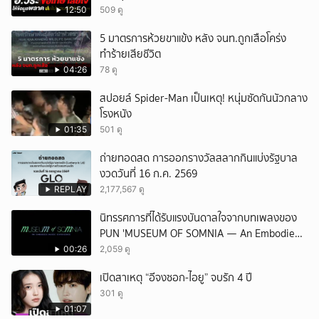
ปิดให้พัก
12:50
509 ดู
5 มาตรการห้วยขาแข้ง หลัง จนท.ถูกเสือโคร่ง
ทำร้ายเสียชีวิต
04:26
78 ดู
สปอยล์ Spider-Man เป็นเหตุ! หนุ่มซัดกันนัวกลาง
โรงหนัง
01:35
501 ดู
ถ่ายทอดสด การออกรางวัลสลากกินแบ่งรัฐบาล
งวดวันที่ 16 ก.ค. 2569
REPLAY
2,177,567 ดู
นิทรรศการที่ได้รับแรงบันดาลใจจากบทเพลงของ
PUN 'MUSEUM OF SOMNIA — An Embodied
Music Experience'
00:26
2,059 ดู
เปิดสาเหตุ “อีจงซอก-ไอยู” จบรัก 4 ปี
301 ดู
01:07