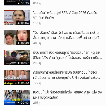
00:35
862 ดู
"ออมสิน" พร้อมลุย! SEA V Cup 2026 ต้อนรับ
"บุ๋มบิ๋ม" คืนทัพ
01:04
138 ดู
ั่"จิน จรินทร์" เดือดจัด! อย่ามาเสือxเรื่องชาวบ้าน
ลั่น ด่าหนู (กวาง รติชา) เหมือนด่าพี่ อย่ามายุ่งกับ
คนของผม จบ!!!
02:49
489 ดู
ยิ่งน่าเศร้า! เปิดผลชันสูตร "น้องฮลุน" สาเหตุเสีย
ชีวิตแท้จริง ด้าน "คุณย่า" โชว์เลขหลานรัก-ทะเบียน
รถเคลื่อนร่าง!
09:07
280 ดู
กรมกิจการพลเรือนทหารบก ชมเยาวชนไทยอัด
คลิปสื่อสารภาษาอังกฤษถึง UN แจงข้อเท็จจริง
ประวัติศาสตร์มนุษยธรรมไทย
04:52
109 ดู
เปิดปมใหม่! ทีมวิจัยเสือโคร่ง เผยเหตุ ครูพี่หนึ่ง ยัง
มีหลายจุดผิดปกติ
00:43
215 ดู