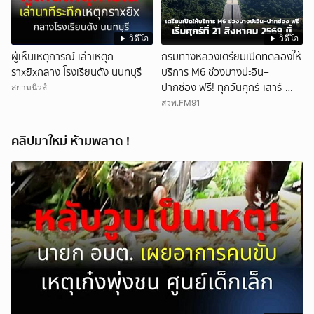
วิดีโอ
วิดีโอ
ผู้เห็นเหตุการณ์ เล่าเหตุก
กรมทางหลวงเตรียมเปิดทดลองให้
ราxยิxกลาง โรงเรียนดัง นนทบุรี
บริการ M6 ช่วงบางปะอิน–
ปากช่อง ฟรี! ทุกวันศุกร์-เสาร์-
สยามนิวส์
อาทิตย์ เริ่มศุกร์ที่ 21 สิงหาคม
สวพ.FM91
2569 นี้
คลิปมาใหม่ ห้ามพลาด !