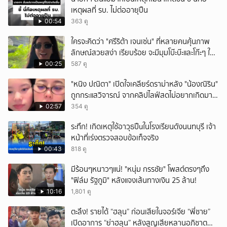
เหตุผลที่ รบ. ไม่ต่ออายุปืน
00:54
363 ดู
ใครจะคิดว่า "ศรีริต้า เจนเซ่น" ที่หลายคนคุ้นภาพ
ลักษณ์สวยสง่า เรียบร้อย จะมีมุมโบ๊ะบ๊ะและโก๊ะๆ ให้
ได้อมยิ้มเหมือนกัน งานนี้ทำเอาแฟนๆ ทั้งเอ็นดูทั้ง
00:25
587 ดู
หัวเราะ
"หนิง ปณิตา" เปิดใจเคลียร์ดราม่าหลัง "น้องณิริน"
ถูกกระแสวิจารณ์ จากคลิปไลฟ์สดไม่อยากเกิดมา
หน้าเหมือนพ่อ
02:57
354 ดู
ระทึก! เกิดเหตุใช้อาวุธปืuในโรงเรียนดังนนทบุรี เจ้า
หน้าที่เร่งตรวจสอบข้อเท็จจริง
00:43
818 ดู
มีร้อนๆหนาวๆแน่! "หนุ่ม กรรชัย" โพสต์ตรงๆถึง
"ฟิล์ม รัฐภูมิ" หลังแจงเส้นทางเงิน 25 ล้าน!
10:16
1,801 ดู
ตะลึง! รายได้ “ฮลุน” ก่อนเสียในจอร์เจีย “พี่ชาย”
เปิดอาการ “ย่าฮลุน” หลังสูญเสียหลานอภิชาต