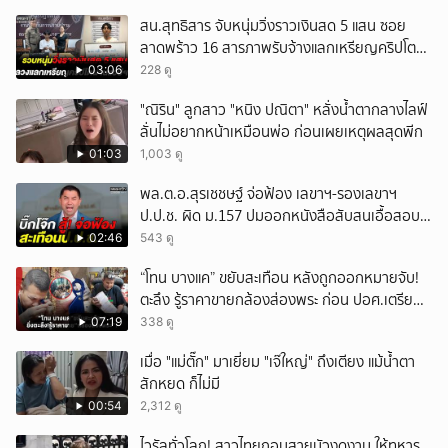
สน.สุทธิสาร จับหนุ่มวิ่งราวเงินสด 5 แสน ซอย
ลาดพร้าว 16 สารภาพรับจ้างแลกเหรียญคริปโต
ผ่านแอปฯ
03:06
228 ดู
"ณิริน" ลูกสาว "หนิง ปณิตา" หลั่งน้ำตากลางไลฟ์
ลั่นไม่อยากหน้าเหมือนพ่อ ก่อนเผยเหตุผลสุดพีก
01:03
1,003 ดู
พล.ต.อ.สุรเชชษฐ์ จ่อฟ้อง เลขาฯ-รองเลขาฯ
ป.ป.ช. ผิด ม.157 ปมออกหนังสือสับสนเอื้อสอบ
คดีซ้ำซ้อน
02:46
543 ดู
“โทน บางแค” ขยับสะเทือน หลังถูกออกหมายจับ!
ตะลึง รู้ราคาขายกล้องส่องพระ ก่อน ปอศ.เตรียม
บุกรวบ?
07:19
338 ดู
เมื่อ "แม่ตั๊ก" มาเยี่ยม "เจ๊ใหญ่" ถึงเตียง แม้น้ำตา
สักหยด ก็ไม่มี
00:54
2,312 ดู
ไวรัลทั่วโลก! สาวไทยถอนสายบัวงดงาม ให้ทหาร