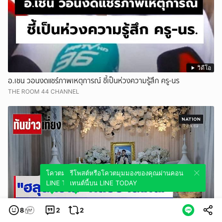
วิดีโอ
อ.เชน วอนงดแชร์ภาพเหตุการณ์ ชี้เป็นห่วงความรู้สึก ครู-นร
THE ROOM 44 CHANNEL
โควตมุมมองของคุณผ่านคอนเทนต์นี้บน
รีโพสต์หรือโควตมุมมองของคุณผ่านคอน
LINE TODAY
เทนต์นี้บน LINE TODAY
8
2
2
วิดีโอ