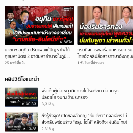
วิดีโอ
นายกฯ อนุทิน ปรับแผนแก้ปัญหาไฟใต้
กรมกิจการพลเรือนทหารบก ชม
คุยมหามิตร! 2 ชาติมหาอำนาจในภูมิ
ไทยอัดคลิปสื่อสารภาษาอังกฤษ
อาเซียน “มาเลเซีย-อินโดนีเซีย”
แจงข้อเท็จจริงประวัติศาสตร์มน
25 นาทีที่แล้ว
1 ชั่วโมงที่ผ่านมา
ไทย
คลิปวิดีโอแนะนำ
พ่อเด็กผู้ก่อเหตุ เดินทางไปโรงเรียน ก่อนทรุด
ปล่อยโฮ จนท.เข้าประครอง
00:33
3,313 ดู
ยิ่งรู้ยิ่งจุก! เปิดของสำคัญ “ชิ้นเดียว” ที่จอเจียร์ ไม่
ส่งกลับพร้อมร่าง “ฮลุน โซโล่” หลังถึงแผ่นดินไทย!
13:28
2,318 ดู