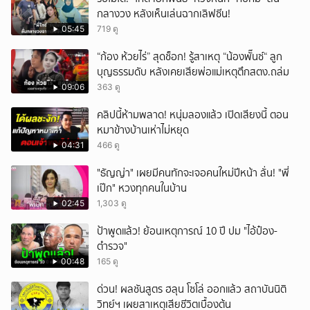
กลางวง หลังเห็นเล่นฉากเลิฟซีน!
ยกเลิก
05:45
719 ดู
“ก้อง ห้วยไร่” สุดช็อก! รู้สาเหตุ “น้องพั๊นซ์“ ลูก
บุญธรรมดับ หลังเคยเสียพ่อแม่เหตุตึกสตง.ถล่ม
09:06
363 ดู
คลิปนี้ห้ามพลาด! หนุ่มลองแล้ว เปิดเสียงนี้ ตอน
หมาข้างบ้านเห่าไม่หยุด
04:31
466 ดู
"ธัญญ่า" เผยมีคนทักจะเจอคนใหม่ปีหน้า ลั่น! "พี่
เป๊ก" หวงทุกคนในบ้าน
02:45
1,303 ดู
ป้าพูดแล้ว! ย้อนเหตุการณ์ 10 ปี ปม "ไอ้ป๋อง-
ตำรวจ"
00:48
165 ดู
ด่วน! ผลชันสูตร ฮลุน โซโล่ ออกแล้ว สถาบันนิติ
วิทย์ฯ เผยสาเหตุเสียชีวิตเบื้องต้น