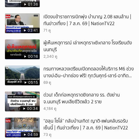
01:36
เปิดงบข้าราชการเบิกพุ่ง บำนาญ 2.08 แสนล้าน |
ทันข่าวเที่ยง | 7 ส.ค. 69 | NationTV22
03:41
71 ดู
ผู้เห็นเหตุการณ์ เล่าเหตุกราxยิxกลาง โรงเรียนดัง
นนทบุรี
00:16
2,340 ดู
กรมทางหลวงเตรียมเปิดทดลองให้บริการ M6 ช่วง
บางปะอิน–ปากช่อง ฟรี! ทุกวันศุกร์-เสาร์-อาทิตย์
เริ่มศุกร์ที่ 21 สิงหาคม 2569 นี้
05:15
69 ดู
ด่วน! เด็กก่อเหตุกราดยิงกลาง รร. ดังย่าน
จ.นนทบุรี พบเสียชีวิตแล้ว 2 ราย
00:34
4,184 ดู
“ฮลุน โซโล่” กลับบ้านเกิด! ญาติ-แฟนคลับรอรับ
เย็นนี้ | ทันข่าวเที่ยง | 7 ส.ค. 69 | NationTV22
04:59
73 ดู