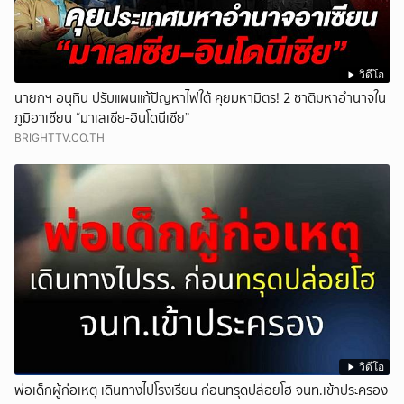
วิดีโอ
นายกฯ อนุทิน ปรับแผนแก้ปัญหาไฟใต้ คุยมหามิตร! 2 ชาติมหาอำนาจใน
ภูมิอาเซียน “มาเลเซีย-อินโดนีเซีย”
BRIGHTTV.CO.TH
วิดีโอ
พ่อเด็กผู้ก่อเหตุ เดินทางไปโรงเรียน ก่อนทรุดปล่อยโฮ จนท.เข้าประครอง