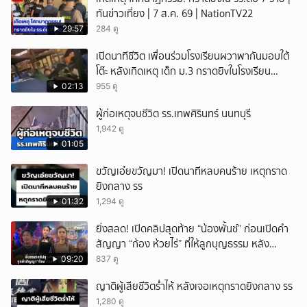
ทันข่าวเที่ยง | 7 ส.ค. 69 | NationTV22
29:57
284 ดู
เปิดนาทีชีวิต เพื่อนร่วมโรงเรียนผวาพากันมอบใต้
โต๊ะ หลังเกิดเหตุ เด็ก ม.3 กราดยิvในโรงเรียน
เทพศิรินทร์นนท์ แบบไม่เลือกหน้า เสียงปืนดังสนั่น
02:13
955 ดู
หวั่นไหว
ผู้ก่อเหตุจบชีวิต รร.เทพศิรินทร์ นนทบุรี
1,942 ดู
01:05
ขวัญเอ๋ยขวัญมา! เปิดนาทีหลบคนร้าย เหตุกราด
ยิงกลาง รร
01:32
1,294 ดู
ยิ่งสลด! เปิดคลิปสุดท้าย “น้องพั้นช์” ก่อนเปิดคำ
สัญญา “ก้อง ห้วยไร่” ที่ให้ลูกบุญธรรม หลัง
ลาโลก!
09:20
837 ดู
ญาติผู้เสียชีวิตร่ำไห้ หลังเจอเหตุกราดยิงกลาง รร
1,280 ดู