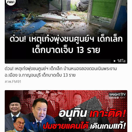
วิดีโอ
ด่วน! เหตุเก๋งพุ่งชนศูนย์ฯ เด็กเล็ก บ้านหนองสองตอนเนินพระงาม
อ.เมือง จ.กาญจนบุรี เด็กบาดเจ็บ 13 ราย
สวพ.FM91