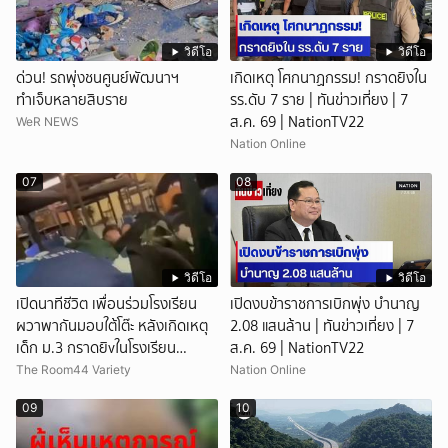
วิดีโอ
วิดีโอ
ด่วน! รถพุ่งชนศูนย์พัฒนาฯ
เกิดเหตุ โศกนาฏกรรม! กราดยิงใน
ทำเจ็บหลายสิบราย
รร.ดับ 7 ราย | ทันข่าวเที่ยง | 7
ส.ค. 69 | NationTV22
WeR NEWS
Nation Online
07
08
วิดีโอ
วิดีโอ
เปิดนาทีชีวิต เพื่อนร่วมโรงเรียน
เปิดงบข้าราชการเบิกพุ่ง บำนาญ
ผวาพากันมอบใต้โต๊ะ หลังเกิดเหตุ
2.08 แสนล้าน | ทันข่าวเที่ยง | 7
เด็ก ม.3 กราดยิvในโรงเรียน
ส.ค. 69 | NationTV22
เทพศิรินทร์นนท์ แบบไม่เลือกหน้า
The Room44 Variety
Nation Online
เสียงปืนดังสนั่นหวั่นไหว
09
10