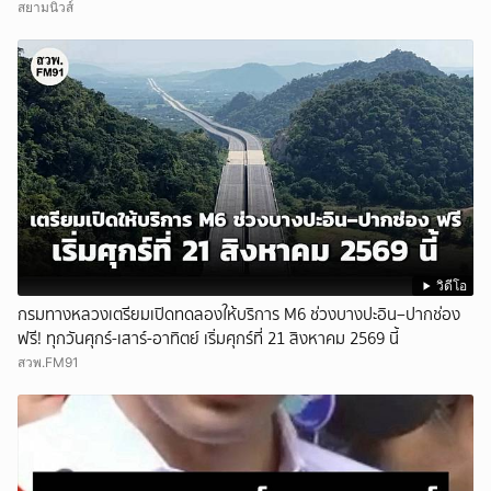
สยามนิวส์
วิดีโอ
กรมทางหลวงเตรียมเปิดทดลองให้บริการ M6 ช่วงบางปะอิน–ปากช่อง
ฟรี! ทุกวันศุกร์-เสาร์-อาทิตย์ เริ่มศุกร์ที่ 21 สิงหาคม 2569 นี้
สวพ.FM91