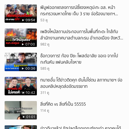
พีมูฟออกแถลงการณ์ชี้แจงเหตุปะทะ อส. หน้า
กระทรวงมหาดไทย เจ็บ 3 ราย จ่อร้องนายกฯ
ตรวจสอบ
09:54
53 ดู
เพลิงไหม้สถานประกอบการในพื้นที่กะตะ ใกล้กับ
สำนักงานเทศบาลตำบลกะรน อำเภอเมือง จังหวัด
ภูเก็ต
07:00
982 ดู
ช็อกวงการ! ก้อง ปิยะ โพสต์อาลัย จอเจ จากไป
กะทันหัน แฟนคลับใจหาย
00:36
585 ดู
ทนายอั๋น โต้ข่าวติดคุก ยันไม่ใช่ตน สภาทนายฯ จ่อ
สอบคลิปหลุดส่อขัดมรรยาท
10:42
311 ดู
สิ่งที่คิด vs สิ่งที่เป็น 55555
114 ดู
01:01
ข่าวดีมาแล้ว! รัฐปลดล็อกเกณฑ์รถเก่า คาดคนได้