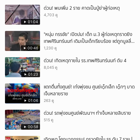
ด่วน! พบเพิ่ม 2 ราย คาดเป็นปู่ย่าผู้ก่อเหตุ
4,703 ดู
01:04
"หนุ่ม กรรชัย" เปิดปม! เด็ก ม.3 ผู้ก่อเหตุกราดยิง
เทพศิรินทร์นนท์ เดิมเป็นเด็กเรียบร้อย แต่ถูกบูลลี่
หนัก คาดแรงกดดันสะสมกลายเป็นแรงแค้น จนก่อ
00:46
1,230 ดู
เหตุสลด
ด่วน! เกิดเหตุภายใน รร.เทพศิรินทร์นนท์ ดับ 4
8,045 ดู
01:23
แตกตื่นทั้งศูนย์! เก๋งพุ่งชน ศูนย์เ๑็กเล็ก เ๑็กๆ บาด
เจ็บหลายราย
01:06
263 ดู
ด่วน! รถพุ่งชนศูนย์พัฒนาฯ ทำเจ็บหลายสิบราย
515 ดู
00:58
เกิดเหตุ โศกนาฏกรรม! กราดยิงใน รร.ดับ 7 ราย |