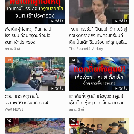
วิดีโอ
วิดีโอ
พ่อเด็กผู้ก่อเหตุ เดินทางไป
"หนุ่ม กรรชัย" เปิดปม! เด็ก ม.3 ผู้
โรงเรียน ก่อนทรุดปล่อยโฮ
ก่อเหตุกราดยิงเทพศิรินทร์นนท์
จนท.เข้าประครอง
เดิมเป็นเด็กเรียบร้อย แต่ถูกบูลลี่
หนัก คาดแรงกดดันสะสมกลายเป็น
สยามนิวส์
The Room44 Variety
แรงแค้น จนก่อเหตุสลด
03
04
วิดีโอ
วิดีโอ
ด่วน! เกิดเหตุภายใน
แตกตื่นทั้งศูนย์! เก๋งพุ่งชน ศูนย์
รร.เทพศิรินทร์นนท์ ดับ 4
เ๑็กเล็ก เ๑็กๆ บาดเจ็บหลายราย
WeR NEWS
สยามนิวส์
05
06