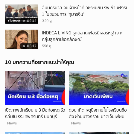
สืบนครบาล จับเจ้าหน้าที่เวชระเบียน รพ.ย่านฝั่งธน
1 ในขบวนการ ‘กุมารจีน’
02:41
329 ดู
INDECA LIVING รุกตลาดเฟอร์นิเจอร์หรู! เจาะ
กลุ่มลูกค้ามีเอกลักษณ์
03:17
556 ดู
10 บทความที่อยากแนะนำให้คุณ
เปิดภาพนักเรียน ม.3 มือก่อเหตุ รัว
ด่วน เกิดเหตุยิงภายในโรงเรียนชื่อ
ถล่มใน รร.เทพศิรินทร์ นนทบุรี
ดัง ย่านบางกรวย บาดเจ็บเพียบ
TNews
TNews