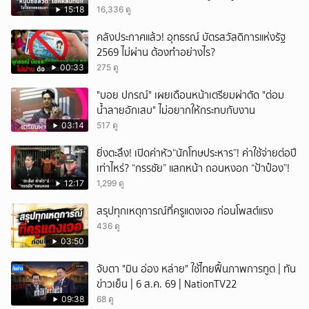
15:18
16,336 ดู
คลังประกาศแล้ว! อุทธรณ์ บัตรสวัสดิการแห่งรัฐ
2569 ไม่ผ่าน ต้องทำอย่างไร?
00:33
275 ดู
"บอย ปกรณ์" เผยเดือนหน้าเตรียมผ่าตัด "ต่อม
น้ำลายอักเสบ" ไม่อยากให้กระทบกับงาน
03:14
517 ดู
ยิ่งตะลึง! เปิดค่าหัว“นักโทษประหาร”! ค่าใช้จ่ายต่อปี
เท่าไหร่? “กรรชัย” แสกหน้า ถอนหงอก “ป้าป๋อง”!
12:17
1,299 ดู
สรุปทุกเหตุการณ์ที่ครูแดงเจอ ก่อนโพสต์แรง
436 ดู
03:50
จับตา "มิน อ่อง หล่าย" ใช้ไทยฟื้นภาพการทูต | ทัน
ข่าวเย็น | 6 ส.ค. 69 | NationTV22
09:38
68 ดู