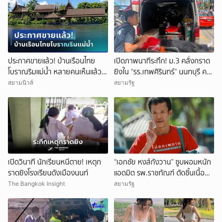
ประกาศขายแล้ว! บ้านเรือนไทย
เปิดภาพนาทีระทึก! ม.3 คลั่งกราด
โบราณริมแม่น้ำ หลายคนเห็นแล้ว
ยิงใน “รร.เทพศิรินทร์” นนทบุรี ครู
จำได้ เคยเป็นฉากหนังดัง
ดับ 2 บาดเจ็บกว่า 20 ราย ก่อนยิง
สยามนิวส์
สยามรัฐ
ตัวเองเสียชีวิตหน้าห้องเรียน
เปิดวินาที นักเรียนหนีตาย! เหตุก
“เอกชัย หงส์กังวาน” ซูบผอมหนัก
ราดยิงโรงเรียนดังเมืองนนท์
แอดมิต รพ.ราชทัณฑ์ ตัดชิ้นเนื้อ
หัว-กระเพาะ รอฟังผลตรวจ
The Bangkok Insight
สยามรัฐ