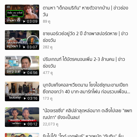
ตามหา "เด็กอเมริกัน" หายตัวจากบ้าน | ข่าวช่อง
วัน
03:09
89 ดู
ชายนอร์เวย์อยู่วัด 2 ปี อ้างพาสปอร์ตหาย | ข่าว
ช่องวัน
03:07
282 ดู
ปรับเกณฑ์ ได้บัตรคนจนเพิ่ม 2-3 ล้านคน | ข่าว
ช่องวัน
04:56
477 ดู
บุกจับแก๊งคอลฯเวียดนาม โยงไอซ์ซุกมะขามเปียก
ยึดทองกว่า 40 บาท-สมาร์ทโฟน ก่อนรวบเพื่อน
ร่วมทีมหอบเงิน 1.5 แสนติดสินบนคาโรงพัก
03:16
173 ดู
"น้องเรซซิ่ง" คลิปล่าสุดหล่อมาก ตะลึงไปเลย "แพท
ณปภา" ยังจะเป็นลม!
00:12
22,073 ดู
รับไม่ได้! “ไทด์ เอกพันธ์” หวงหนัก “ทับทิม” ลั่น