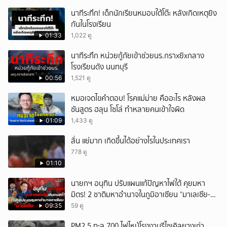
นาทีระทึก! เด็กนักเรียนหมอบใต้โต๊ะ หลังเกิดเหตุยิง
กันในโรงเรียน
01:33
1,022 ดู
นาทีระทึก หน่วยกู้ภัยเข้าช่วยนร.กราxยิxกลาง
โรงเรียนดัง นนทบุรี
00:56
1,521 ดู
หมอเจดไขคำตอบ! โรคแม่ม่าย คืออะไร หลังผล
ชันสูตร ฮลุน โซโล่ ทำหลายคนเข้าใจผิด
01:09
1,433 ดู
ลั่น แย่มาก เกิดขึ้นได้อย่างไรในประเทศเรา
778 ดู
01:10
นายกฯ อนุทิน ปรับแผนแก้ปัญหาไฟใต้ คุยมหา
มิตร! 2 ชาติมหาอำนาจในภูมิอาเซียน “มาเลเซีย-
อินโดนีเซีย”
09:35
59 ดู
PM2.5 ทะลุ 700 ไฟไหม้โรงงานรีไซเคิลยางเก่า