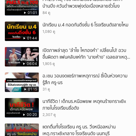
บ้านบึง ควันดำพวยพุ่งต่อเนื่องหลายชั่วโมง
01:01
84 ดู
นักเรียน ม.4 กอดกันดิ่งชั้น 6 โรงเรียนดังสายไหม
1,080 ดู
01:44
เปิดภาพล่าสุด “ลำไย ไหทองคำ” เปลี่ยนไป! อวบ
ขึ้นผิดตา แฟนคลับแห่ทัก “นายห้าง” เฉลยสาเหตุ
ชัด!
06:04
1,905 ดู
อ.เชน วอนงดแชร์ภาพเหตุการณ์ ชี้เป็นห่วงความ
รู้สึก ครู-นร
01:15
31 ดู
นาทีชีวิต ! เด็กนร.หนีอพยพ เหตุคนร้ายกราxยิx
ภายในโรงเรียนชื่อดัง
00:20
2,307 ดู
แตกตื่นทั้งโรงเรียน ครู นร. วิ่งหนีอลหม่าน
เหตุ.กราxยิxกลาง โรงเรียนดัง นนทบุรี