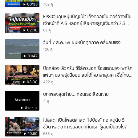
00:38
762 ดู
EP80จับกุมหนุ่มบัญชีม้าแก๊งคอลเซ็นเตอร์อ้างเป็น
เจ้าหน้าที่ AIS หลอกผู้เสียหายสูญเงินกว่า 2.3
ล้านบาท
02:00
82 ดู
วันที่ 7 ส.ค. 69 ฝนหนักทุกภาค คลื่นลมแรง
126 ดู
01:47
ปิดกล้องแล้วครับ ซีรีส์พระเอกเรื่องแรกของแพทริค
แฟนๆ ขอ พรุ่งนี้ออนเลยได้ไหม ล่าสุดเคาะชื่อไทย
แล้ว
03:00
422 ดู
บทเพลงสุดท้าย... ก่อนเธอเลือนหาย
3 ดู
ตัวอย่าง
ไม่สลด! เปิดโพสต์ล่าสุด “ไอ้ป๋อง” ก่อเหตุดับ 5
ชีวิต หลุดอาการนอนคุกคืนแรก รู้เลยเป็นยังไง?
10:50
683 ดู