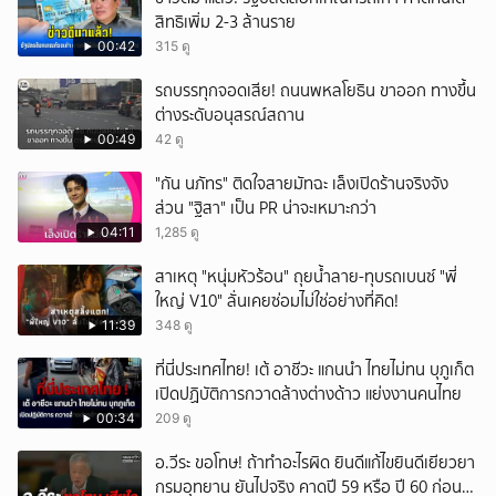
สิทธิเพิ่ม 2-3 ล้านราย
00:42
315 ดู
รถบรรทุกจอดเสีย! ถนนพหลโยธิน ขาออก ทางขึ้น
ต่างระดับอนุสรณ์สถาน
00:49
42 ดู
"กัน นภัทร" ติดใจสายมัทฉะ เล็งเปิดร้านจริงจัง
ส่วน "ฐิสา" เป็น PR น่าจะเหมาะกว่า
04:11
1,285 ดู
สาเหตุ "หนุ่มหัวร้อน" ถุยน้ำลาย-ทุบรถเบนซ์ "พี่
ใหญ่ V10" ลั่นเคยซ่อมไม่ใช่อย่างที่คิด!
11:39
348 ดู
ที่นี่ประเทศไทย! เต้ อาชีวะ แกนนำ ไทยไม่ทน บุภูเก็ต
เปิดปฏิบัติการกวาดล้างต่างด้าว แย่งงานคนไทย
00:34
209 ดู
อ.วีระ ขอโทษ! ถ้าทำอะไรผิด ยินดีแก้ไขยินดีเยียวยา
กรมอุทยาน ยันไปจริง คาดปี 59 หรือ ปี 60 ก่อน