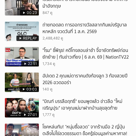
ม้าอังกฤษ
00:23
847 ดู
ถ่ายทอดสด การออกรางวัลสลากกินแบ่งรัฐบาล
หกหลัก งวดวันที่ 1 ส.ค. 2569
REPLAY
2,488,482 ดู
"โรม" ชี้พิรุธ! คดีโกงสอบล่าช้า จี้อายัดทรัพย์ก่อน
ยักย้าย | ทันข่าวเที่ยง | 6 ส.ค. 69 | NationTV22
22:51
1,734 ดู
อัปเดต 2 คุณแม่ดาราคนดังท้องลูก 3 ท้องสวยปี
2026 อวดออร่า
03:03
140 ดู
"บิณฑ์ บรรลือฤทธิ์" ยอมพูดแล้ว ข่าวลือ "ใหม่
เจริญปุระ" เอาคุณแม่มาฝากบ้านสุขสุดท้าย
27:01
1,777 ดู
โชคหล่นทับ! “หนุ่มซื้อลวด” จากร้านมือ 2 ญี่ปุ่น
ตะลึงไม่ใช่ลวดธรรมดา ช็อครู้ซ่อนมูลค่ามหาศาล!