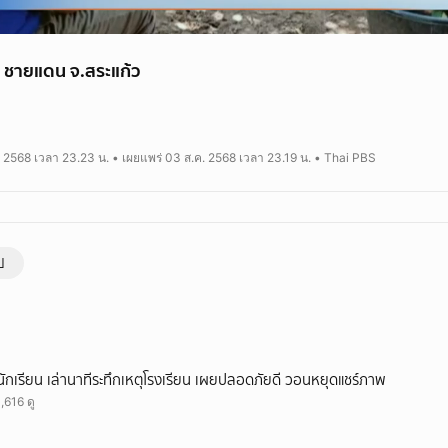
า ชายแดน จ.สระแก้ว
้าหน้าที่ฝ่ายความมั่นคงเข้มงวดพื้นที่แนวชายแดน หลังพบความเคลื่อนไหวของกลุ่ม
โดยล่าสุด เจ้าหน้าที่ชุดรักษาความปลอดภัยหมู่บ้าน หรือ ชรบ. อำเภอตาพระยา
. 2568 เวลา 23.23 น. • เผยแพร่ 03 ส.ค. 2568 เวลา 23.19 น. • Thai PBS
ง เข้าควบคุมตัวชายชาวกัมพูชารายหนึ่ง หลังพบพฤติกรรมต้องสงสัยบริเวณใกล
 ผู้ต้องสงสัยให้การรับสารภาพว่า ได้ลักลอบเข้ามาสอดแนมข้อมูลในฝั่งไทย เพื่อ
ได้รับค่าจ้างวันละ 20,000 เรียล หรือประมาณ 160 บาทไทย เจ้าหน้าที่จึงนำตั
พา เพื่อดำเนินการสอบสวนขยายผลต่อไป
ป
นักเรียน เล่านาทีระทึกเหตุโรงเรียน เผยปลอดภัยดี วอนหยุดแชร์ภาพ
1,616 ดู