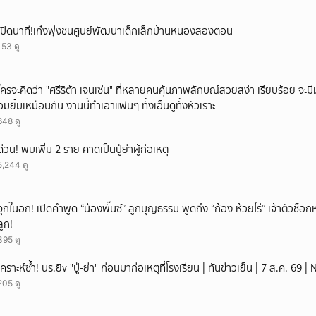
เปิดนาที!เก๋งพุ่งชนศูนย์พัฒนาเด็กเล็กบ้านหนองสองตอน
153 ดู
ใครจะคิดว่า "ศรีริต้า เจนเซ่น" ที่หลายคนคุ้นภาพลักษณ์สวยสง่า เรียบร้อย จะมีมุมโ
อมยิ้มเหมือนกัน งานนี้ทำเอาแฟนๆ ทั้งเอ็นดูทั้งหัวเราะ
648 ดู
ด่วน! พบเพิ่ม 2 ราย คาดเป็นปู่ย่าผู้ก่อเหตุ
5,244 ดู
จุกในอก! เปิดคำพูด “น้องพั๊นซ์” ลูกบุญธรรม พูดถึง “ก้อง ห้วยไร่” เจ้าตัวช็อก
ลูก!
395 ดู
เคราะห์ซ้ำ! นร.ยิv "ปู่-ย่า" ก่อนมาก่อเหตุที่โรงเรียน | ทันข่าวเย็น | 7 ส.ค. 69
205 ดู