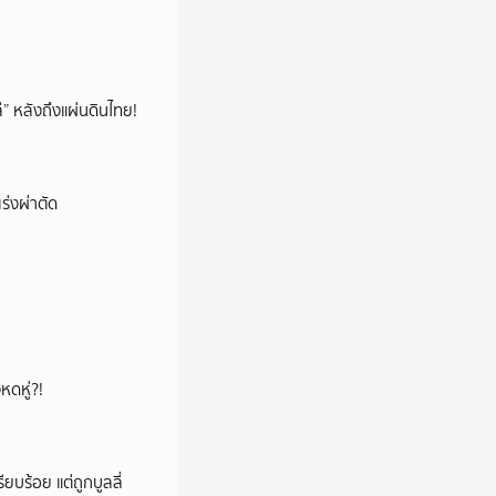
โล่” หลังถึงแผ่นดินไทย!
ร่งผ่าตัด
หดหู่?!
ียบร้อย แต่ถูกบูลลี่