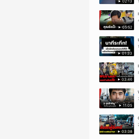
02:13
05:52
01:33
03:46
11:05
03:38