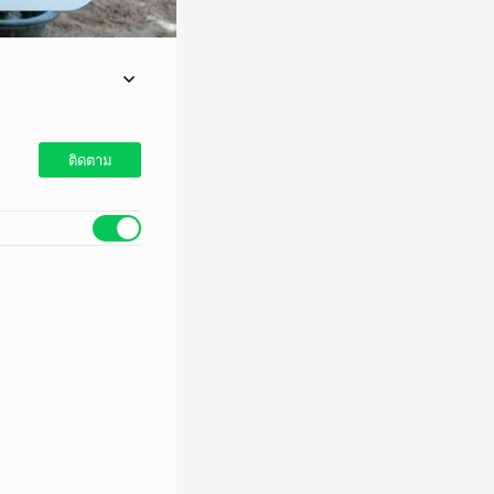
บุคคลต้องสงสัยเข้า
 จังหวัดสระแก้ว ร่วม
ติดตาม
้ชายแดนไทย-กัมพูชา
นำไปส่งต่อให้หน่วยงาน
วส่งหน่วยเฉพาะกิจ