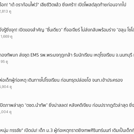
ช็อก! "เต้ ดราก้อนไฟว์" เสียชีวิตแล้ว ยิ่งเศร้า! เปิดโพสต์สุดท้ายก่อนจากไป
2,813 ดู
ยิ่งรู้ยิ่งจุก! เปิดของสำคัญ “ชิ้นเดียว” ที่จอเจียร์ ไม่ส่งกลับพร้อมร่าง “ฮลุน โซ
11,669 ดู
กองทัพบก ส่งชุด EMS รพ.พระมงกุฎเกล้า รับนักเรียน เหตุโรงเรียน จ.นนทบุรี เ
195 ดู
พ่อเด็กผู้ก่อเหตุ เดินทางไปโรงเรียน ก่อนทรุดปล่อยโฮ จนท.เข้าประครอง
5,904 ดู
เปิดภาพล่าสุด “ตชด.นำทัพ” ยิ่งน่าสลด! หลังคดีเงียบ ก่อนปรากฎตัวล่าสุด ยิ่ง
1,004 ดู
"หนุ่ม กรรชัย" เปิดปม! เด็ก ม.3 ผู้ก่อเหตุกราดยิงเทพศิรินทร์นนท์ เดิมเป็นเด็กเร