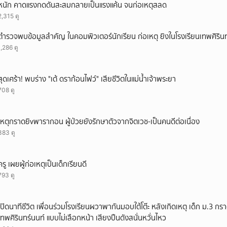
หนัก คาดแรงกดดันสะสมกลายเป็นแรงแค้น จนก่อเหตุสลด
2,315 ดู
ตำรวจพบข้อมูลสำคัญ ในคอมพิวเตอร์นักเรียน ก่อเหตุ ยิงในโรงเรียนเทพศิรินท
1,286 ดู
สุดเศร้า! พบร่าง "เต้ ดราก้อนไฟว์" เสียชีวิตในแม่น้ำเจ้าพระยา
708 ดู
เหตุกราดยิvพารากอน ผู้ป่วยยังรักษาตัวจากจิตเวช-เป็นคนดีต่อเนื่อง
383 ดู
ครู เผยผู้ก่อเหตุเป็นเด็กเรียนดี
793 ดู
เปิดนาทีชีวิต เพื่อนร่วมโรงเรียนผวาพากันมอบใต้โต๊ะ หลังเกิดเหตุ เด็ก ม.3 กร
เทพศิรินทร์นนท์ แบบไม่เลือกหน้า เสียงปืนดังสนั่นหวั่นไหว