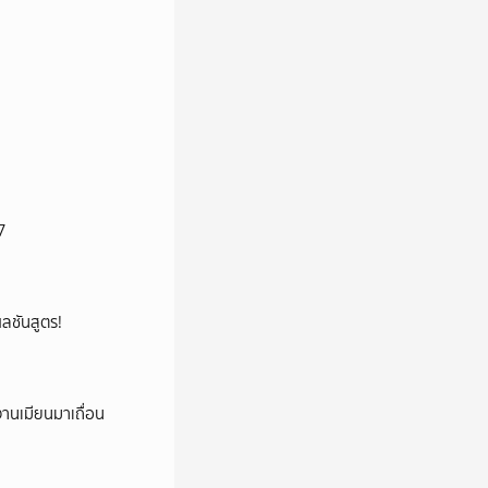
7
้ผลชันสูตร!
งานเมียนมาเถื่อน