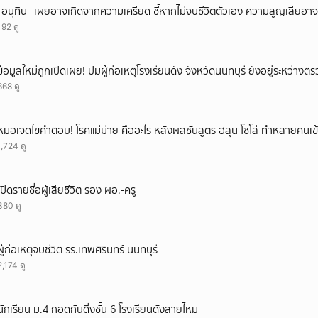
_อนุทิน_ เผยอาจเกิดจากความเครียด ชี้หากไม่จบชีวิตตัวเอง ความสูญเสียอาจร
ยกเลิก
192 ดู
ข้อมูลใหม่ถูกเปิดเผย! ปมผู้ก่อเหตุโรงเรียนดัง จังหวัดนนทบุรี ยังอยู่ระหว่าง
668 ดู
หมอเจดไขคำตอบ! โรคแม่ม่าย คืออะไร หลังผลชันสูตร ฮลุน โซโล่ ทำหลายคนเข้
1,724 ดู
เปิดรายชื่อผู้เสียชีวิต รอง ผอ.-ครู
380 ดู
ผู้ก่อเหตุจบชีวิต รร.เทพศิรินทร์ นนทบุรี
2,174 ดู
นักเรียน ม.4 กอดกันดิ่งชั้น 6 โรงเรียนดังสายไหม