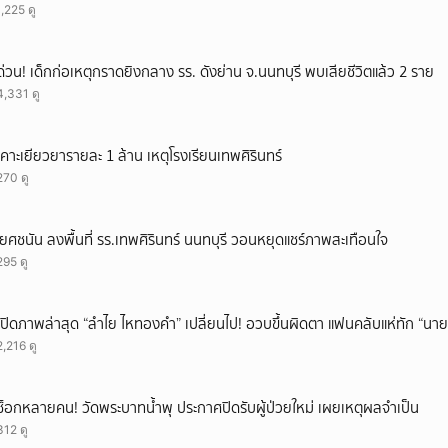
1,225 ดู
ด่วน! เด็กก่อเหตุกราดยิงกลาง รร. ดังย่าน จ.นนทบุรี พบเสียชีวิตแล้ว 2 ราย
4,331 ดู
เคาะเยียวยารายละ 1 ล้าน เหตุโรงเรียนเทพศิรินทร์
270 ดู
'ยศชนัน ลงพื้นที่ รร.เทพศิรินทร์ นนทบุรี วอนหยุดแชร์ภาพสะเทือนใจ
295 ดู
เปิดภาพล่าสุด “ลำไย ไหทองคำ” เปลี่ยนไป! อวบขึ้นผิดตา แฟนคลับแห่ทัก “นาย
2,216 ดู
ช็อกหลายคน! วัดพระบาทน้ำพุ ประกาศปิดรับผู้ป่วยใหม่ เผยเหตุผลจำเป็น
312 ดู