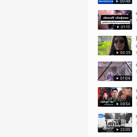
00:48
01:10
00:25
01:04
09:54
23:05