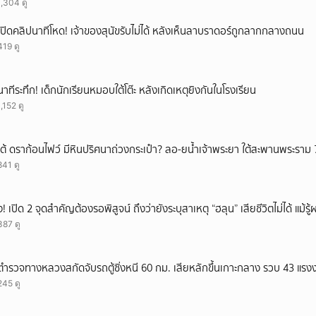
1,304 ดู
เปิดคลิปนาทีโหด! เจ้าของสุนัขรับไม่ได้ หลังเห็นลาบราดอร์ถูกลากกลางถนน
419 ดู
นาทีระทึก! เด็กนักเรียนหมอบใต้โต๊ะ หลังเกิดเหตุยิงกันในโรงเรียน
1,152 ดู
เต้ ดราก้อนไฟว์ มีหินปริศนาถ่วงกระเป๋า? ลอ-ยน้ำเจ้าพระยา ใต้สะพานพระราม 
841 ดู
ึ้ง! เปิด 2 จุดสำคัญต้องรอพิสูจน์ ถึงว่ายังระบุสาเหตุ “ฮลุน” เสียชีวิตไม่ได้ แม้รู
387 ดู
ตำรวจทางหลวงสกัดจับรถตู้ซิ่งหนี 60 กม. เสียหลักขึ้นเกาะกลาง รวบ 43 แรง
245 ดู