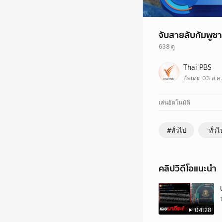
จับสายลับกัมพูช
638 ดู
วานนี้ (3 ส.ค. 68) เจ
Thai PBS
มาสอดแนมภายในประเทศ 
อัพเดต 03 ส.ค
กับทหารและฝ่ายปกครอ
จากการสอบสวนเบื้องต้น
ในประเทศของตนเอง โดย
เล่นอัตโนมัติ
ตาพระยา กองกำลังบูร
#ทั่วไป
ทั่วไ
คลิปวิดีโอแนะนำ
04:28