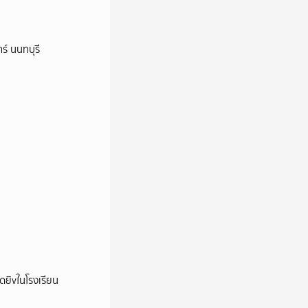
ร์ นนทบุรี
าดยิvในโรงเรียน