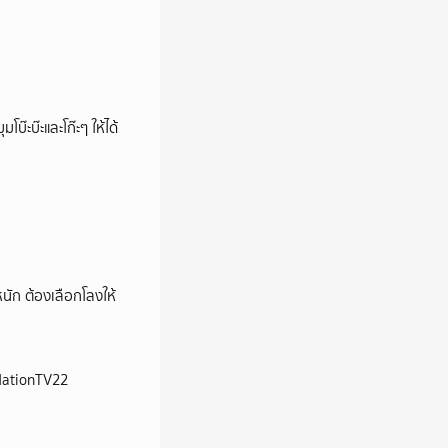
บ๊ะบ๊ะและโก๊ะๆ ให้ได้
หนัก ต้องเลือกโลงให้
 | NationTV22