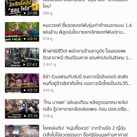
ใคร?
01:36
285 ดู
หมอวรงค์ ชี้ยอดแบงก์พันรุ่นเก่าค้างนอกระบบ 1.4
แสนล้าน พิสูจน์นโยบายยกเลิกแบงก์พันปราบ
ธุรกิจสีเทา
03:15
578 ดู
ฟ้าผ่า60ชีวิต! พนักงานร้านชาบูดัง โดนลอยแพ
ปิดสาขาหนี เงินเดือนหาย แถมหักประกันสังคม 11
เดือนแต่ไม่ส่ง?
07:43
2,441 ดู
ลิซ่า ร่วมเฟรมกับซันนี่ จนชาวเน็ตอินเตอร์ สงสัย
คนที่อยู่ข้างลิซ่าคือใคร เจอชาวเน็ตไทยปั่นประวัติ
ชายคนนี้ไม่ธรรมดา
03:12
440 ดู
“โทน บางแค” ขยับสะเทือน หลังถูกออกหมายจับ!
ตะลึง รู้ราคาขายกล้องส่องพระ ก่อน ปอศ.เตรียม
บุกรวบ?
07:19
328 ดู
โชคหล่นทับ! “หนุ่มซื้อลวด” จากร้านมือ 2 ญี่ปุ่น
ตะลึงไม่ใช่ลวดธรรมดา ช็อครู้ซ่อนมูลค่ามหาศาล!