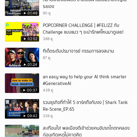
ระยอง
01:49
90 ดู
POPCORNER CHALLENGE | #FELIZZ กับ
Challenge แบบแมว ๆ จะน่ารักแค่ไหนมาดูเลย!
02:52
388 ดู
ทีเด็ดระดับปรมาจารย์ กรรมการลงสนาม
87 ดู
01:24
an easy way to help your AI think smarter
#GenerativeAI
00:37
438 ดู
รวมธุรกิจที่ทำให้ 5 ชาร์คถึงกับงง | Shark Tank
Re-Scene_EP.65
09:42
326 ดู
สะเทือนใจ! พลเมืองดีเข้าช่วยคนขับรถไถตกคลอง
ก่อนเกิดเหตุไม่คาดคิด