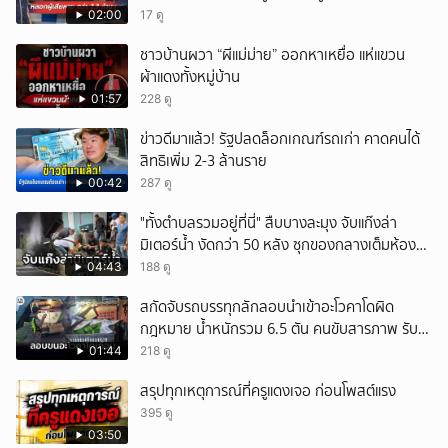
ล้านบาท
02:00
17 ดู
ชาวบ้านผวา “ผีแม่ม่าย” ออกหาเหยื่อ แห่แขวน
ผ้าแดงทั้งหมู่บ้าน
01:57
228 ดู
ข่าวดีมาแล้ว! รัฐปลดล็อกเกณฑ์รถเก่า คาดคนได้
สิทธิเพิ่ม 2-3 ล้านราย
00:42
287 ดู
"ทั้งตำบลรวมอยู่ที่นี่" สืบบางละมุง จับแก๊งล่า
มิเตอร์น้ำ งัดกว่า 50 หลัง ซุกของกลางเต็มห้อง
สารภาพขายหาเงินซื้อยา จ.ชลบุรี
04:43
188 ดู
สกัดจับรถบรรทุกลักลอบนำเข้าอะโวคาโดผิด
กฎหมาย น้ำหนักรวม 6.5 ตัน คนขับสารภาพ รับ
ค่าจ้างเที่ยวละ 5,000 บาท
01:44
218 ดู
สรุปทุกเหตุการณ์ที่ครูแดงเจอ ก่อนโพสต์แรง
395 ดู
03:50