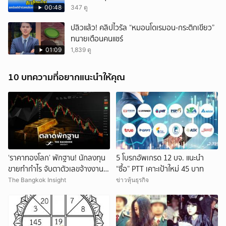
00:48
347 ดู
ปลิวแล้ว! คลิปไวรัล “หมอนโดเรมอน-กระติกเขียว”
ทนายเตือนคนแชร์
01:09
1,839 ดู
10 บทความที่อยากแนะนำให้คุณ
‘ราคาทองโลก’ พักฐาน! นักลงทุน
5 โบรกอัพเกรด 12 บจ. แนะนำ
ขายทำกำไร จับตาตัวเลขจ้างงาน
“ซื้อ” PTT เคาะเป้าใหม่ 45 บาท
สหรัฐ
The Bangkok Insight
ข่าวหุ้นธุรกิจ