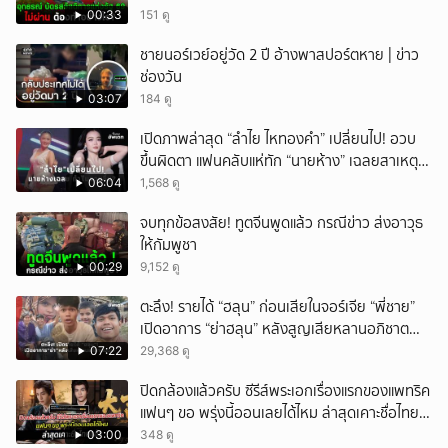
00:33
151 ดู
ชายนอร์เวย์อยู่วัด 2 ปี อ้างพาสปอร์ตหาย | ข่าว
ช่องวัน
03:07
184 ดู
เปิดภาพล่าสุด “ลำไย ไหทองคำ” เปลี่ยนไป! อวบ
ขึ้นผิดตา แฟนคลับแห่ทัก “นายห้าง” เฉลยสาเหตุ
ชัด!
06:04
1,568 ดู
จบทุกข้อสงสัย! ทูตจีนพูดแล้ว กรณีข่าว ส่งอาวุธ
ให้กัมพูชา
00:29
9,152 ดู
ตะลึง! รายได้ “ฮลุน” ก่อนเสียในจอร์เจีย “พี่ชาย”
เปิดอาการ “ย่าฮลุน” หลังสูญเสียหลานอภิชาต
บุตร!
07:22
29,368 ดู
ปิดกล้องแล้วครับ ซีรีส์พระเอกเรื่องแรกของแพทริค
แฟนๆ ขอ พรุ่งนี้ออนเลยได้ไหม ล่าสุดเคาะชื่อไทย
แล้ว
03:00
348 ดู