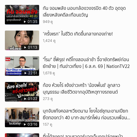
กัน จอมพลัง มอบกล้องวงจรปิด 40 ตัว อุดจุด
เสี่ยงหลังคดีสะเทือนขวัญ
01:35
949 ดู
“ครั้งแรก” ในชีวิต เกิดขึ้นกลางกองถ่าย!
1,424 ดู
01:13
"โรม" ชี้พิรุธ! คดีโกงสอบล่าช้า จี้อายัดทรัพย์ก่อน
ยักย้าย | ทันข่าวเที่ยง | 6 ส.ค. 69 | NationTV22
22:51
1,678 ดู
ก้อง ห้วยไร่ แจ้งข่าวเศร้า 'น้องพั้นช์' ลูกสาว
บุญธรรม เสียชีวิตจากอุบัติเหตุทางรถยนต์
01:22
273 ดู
บุกจับแก๊งคอลฯเวียดนาม โยงไอซ์ซุกมะขามเปียก
ยึดทองกว่า 40 บาท-สมาร์ทโฟน ก่อนรวบเพื่อน
ร่วมทีมหอบเงิน 1.5 แสนติดสินบนคาโรงพัก
03:16
157 ดู
ทิ้งได้ลงคอ! ลาบราดอร์บาดเจ็บถูกปล่อยหน้า