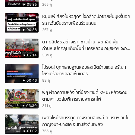
05:35
265 ดู
หนุ่มแพ้เสียงในหัวสุดๆ ใจกล้าตีมือชายยื่นบุหรี่นอก
รถ หวั่นอันตรายเพื่อนร่วมถนน
00:38
267 ดู
ตา_ยสิปชช.อย่างเรา! ชาวบ้าน เผยคลิป ฝุ่น
ถ่านหินปกคลุมเต็มพื้นที่ นครหลวง อยุธยาฯ จะอยู่
กันยังไง
07:14
339 ดู
ไม่รอด! บุกทลายฐานลอบส่งเน็ตข้ามแดน อรัญฯ
โยงเครือข่ายคอลเซ็นเตอร์
00:46
83 ดู
พี่ๆ ฝากความหวังไว้ที่น้องแซนดี้ K9 นะ หลังระดม
ตามหาแมวส้มพิการหายจากรถไฟ
03:30
311 ดู
เพลิงไหม้รถบรรทุก ต่างระดับฉิมพลี ถ.บรมฯ วนไป
กาญจนา-บางแค จนท.เร่งดับเพลิง
01:02
765 ดู