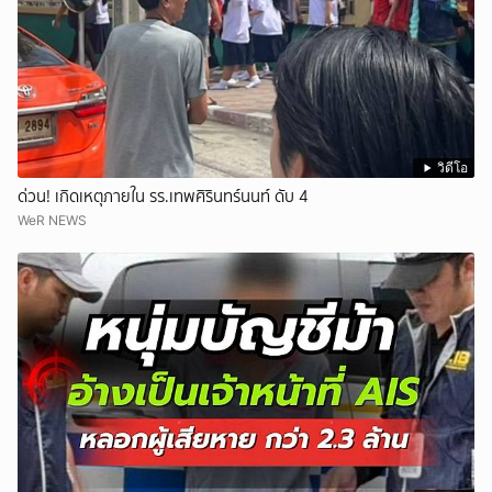
วิดีโอ
ด่วน! เกิดเหตุภายใน รร.เทพศิรินทร์นนท์ ดับ 4
WeR NEWS