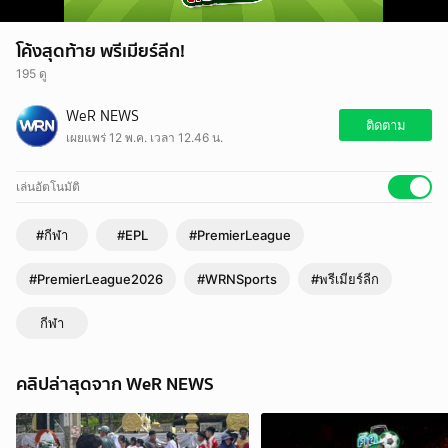
โค้งสุดท้าย พรีเมียร์ลีก!
195 ดู
WeR NEWS
ติดตาม
เผยแพร่ 12 พ.ค. เวลา 12.46 น.
เล่นอัตโนมัติ
#กีฬา
#EPL
#PremierLeague
#PremierLeague2026
#WRNSports
#พรีเมียร์ลีก
กีฬา
คลิปล่าสุดจาก WeR NEWS