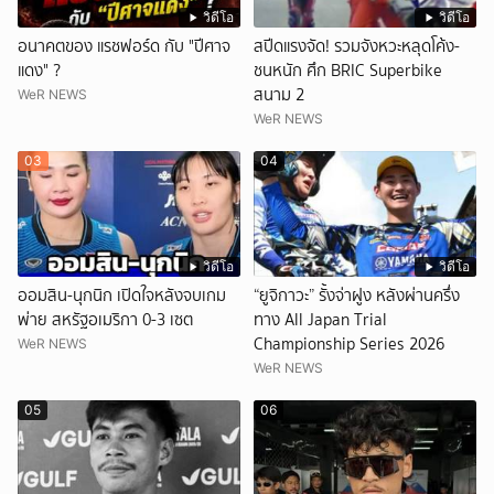
วิดีโอ
วิดีโอ
อนาคตของ แรชฟอร์ด กับ "ปีศาจ
สปีดแรงจัด! รวมจังหวะหลุดโค้ง-
แดง" ?
ชนหนัก ศึก BRIC Superbike
สนาม 2
WeR NEWS
WeR NEWS
03
04
วิดีโอ
วิดีโอ
ออมสิน-นุกนิก เปิดใจหลังจบเกม
“ยูจิกาวะ” รั้งจ่าฝูง หลังผ่านครึ่ง
พ่าย สหรัฐอเมริกา 0-3 เซต
ทาง All Japan Trial
Championship Series 2026
WeR NEWS
WeR NEWS
05
06