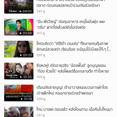
ตลาด ก่อนคนแปลกหน้ารวมเงินช่วยรักษา
04:00
341 ดู
"มีน พีรวิชญ์" เร่งคุมอาหาร เหตุไขมันพุ่ง เผย
"ดรีม" ฝากไข่แล้วแต่ยังไม่เร่งแต่ง
02:34
513 ดู
ใครจะคิดว่า "ศรีริต้า เจนเซ่น" ที่หลายคนคุ้นภาพ
ลักษณ์สวยสง่า เรียบร้อย จะมีมุมโบ๊ะบ๊ะและโก๊ะๆ ให้
ได้อมยิ้มเหมือนกัน งานนี้ทำเอาแฟนๆ ทั้งเอ็นดูทั้ง
00:25
535 ดู
หัวเราะ
ยิ่งหดหู่! เปิดอายุจริง “น้องพั๊นซ์“ ลูกบุญธรรม
“ก้อง ห้วยไร่” หลังโพสต์ช็อกกลางดึก ทำใจหาย!
10:30
706 ดู
เตือนภัยสายบุญ! เจ้าอาวาสแฉขบวนการผ้าไตร
เก่าแพ็กใหม่ หลอกขายช่วงเข้าพรรษา
01:19
339 ดู
โทน บางแค ตอบแล้ว หลังโดนถาม เมื่อคืนไปไหนมา
141 ดู