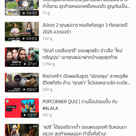
กำไรงาม สุดท้ายหลอกเหยื่อหมดตัว สูญเงินเป็น
แสนบาท ยังให้การปฏิเสธ
04:07
71 ดู
อัปเดต 2 คุณแม่ดาราคนดังท้องลูก 3 ท้องสวยปี
2026 อวดออร่า
03:03
132 ดู
"บิณฑ์ บรรลือฤทธิ์" ยอมพูดแล้ว ข่าวลือ "ใหม่
เจริญปุระ" เอาคุณแม่มาฝากบ้านสุขสุดท้าย
27:01
1,764 ดู
ยิ่งน่าเศร้า! เปิดผลชันสูตร "น้องฮลุน" สาเหตุเสีย
ชีวิตแท้จริง ด้าน "คุณย่า" โชว์เลขหลานรัก-ทะเบียน
รถเคลื่อนร่าง!
09:07
250 ดู
POPCORNER QUIZ | ถามป็อปตอบปั๊บ กับ
#ALALA
02:17
157 ดู
“แม่ชี” ได้ของดีจากถ้ำ ตอนพระธุดงค์! รีบหอบมา
ตรวจ! สุดท้ายผลออก ทำอึ้งทั้งร้าน!