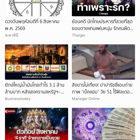
ดวงวันพฤหัสบดีที่ 6 สิงหาคม
ย้อนคดี นักโทษประหารที่สวยที่สุด
พ.ศ. 2569
ยอมตายแทนแฟนหนุ่ม รักคนผิด
ชีวิตดิ่งเหว
พ.พาทินี
Thaiger
ยักษ์ใหญ่น้ำมันโกยกำไร 3.1 ล้าน
สังขารไม่เที่ยง! ปาปารัซซี่แอบถ่าย
ล้านบาท หลังสงครามสหรัฐฯ–
ภาพ “เบ็คแฮม” วัย 51 ไร้ฟิลเตอร์
อิหร่านดันราคาพลังงานพุ่ง
เผยให้เห็นผมบาง-ศีรษะล้าน
Businesstoday
Manager Online