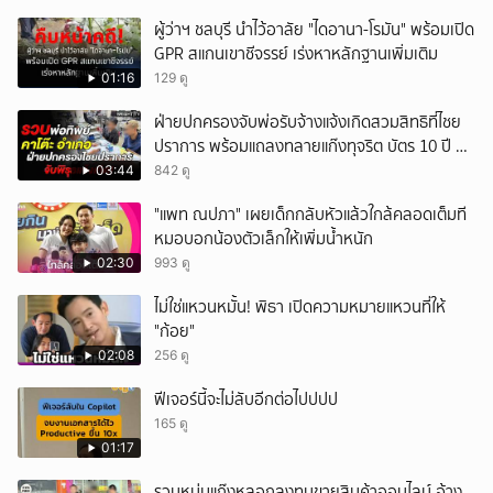
ผู้ว่าฯ ชลบุรี นำไว้อาลัย "ไดอานา-โรมัน" พร้อมเปิด
GPR สแกนเขาชีจรรย์ เร่งหาหลักฐานเพิ่มเติม
01:16
129 ดู
ฝ่ายปกครองจับพ่อรับจ้างแจ้งเกิดสวมสิทธิที่ไชย
ปราการ พร้อมแถลงทลายแก๊งทุจริต บัตร 10 ปี ที่
แม่สอด
03:44
842 ดู
"แพท ณปภา" เผยเด็กกลับหัวแล้วใกล้คลอดเต็มที
หมอบอกน้องตัวเล็กให้เพิ่มน้ำหนัก
02:30
993 ดู
ไม่ใช่แหวนหมั้น! พิธา เปิดความหมายแหวนที่ให้
"ก้อย"
02:08
256 ดู
ฟีเจอร์นี้จะไม่ลับอีกต่อไปปปป
165 ดู
01:17
รวบหนุ่มแก๊งหลอกลงทุนขายสินค้าออนไลน์ อ้าง