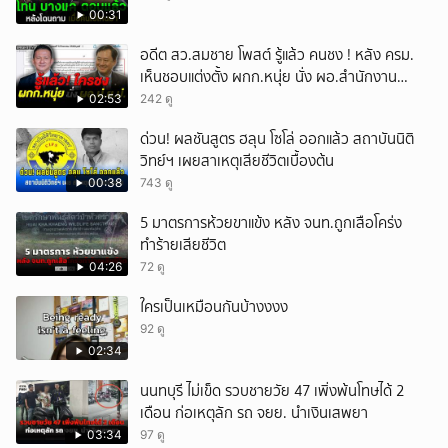
00:31
อดีต สว.สมชาย โพสต์ รู้แล้ว คนชง ! หลัง ครม.
เห็นชอบแต่งตั้ง ผกก.หนุ่ย นั่ง ผอ.สำนักงาน
ป.ย.ป.
02:53
242 ดู
ด่วน! ผลชันสูตร ฮลุน โซโล่ ออกแล้ว สถาบันนิติ
วิทย์ฯ เผยสาเหตุเสียชีวิตเบื้องต้น
00:38
743 ดู
5 มาตรการห้วยขาแข้ง หลัง จนท.ถูกเสือโคร่ง
ทำร้ายเสียชีวิต
04:26
72 ดู
ใครเป็นเหมือนกันบ้างงงง
92 ดู
02:34
นนทบุรี ไม่เข็ด รวบชายวัย 47 เพิ่งพ้นโทษได้ 2
เดือน ก่อเหตุลัก รถ จยย. นำเงินเสพยา
03:34
97 ดู