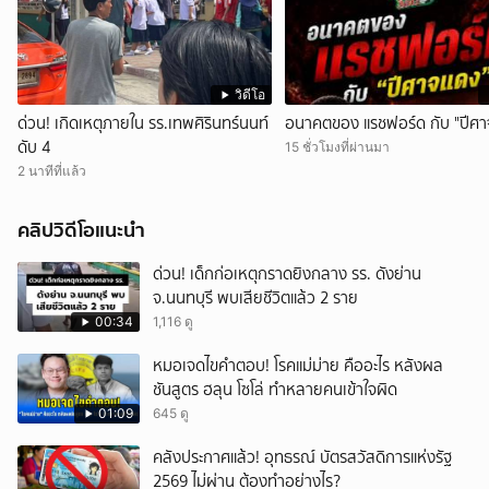
วิดีโอ
ด่วน! เกิดเหตุภายใน รร.เทพศิรินทร์นนท์
อนาคตของ แรชฟอร์ด กับ "ปีศา
ดับ 4
15 ชั่วโมงที่ผ่านมา
2 นาทีที่แล้ว
คลิปวิดีโอแนะนำ
ด่วน! เด็กก่อเหตุกราดยิงกลาง รร. ดังย่าน
จ.นนทบุรี พบเสียชีวิตแล้ว 2 ราย
00:34
1,116 ดู
หมอเจดไขคำตอบ! โรคแม่ม่าย คืออะไร หลังผล
ชันสูตร ฮลุน โซโล่ ทำหลายคนเข้าใจผิด
01:09
645 ดู
คลังประกาศแล้ว! อุทธรณ์ บัตรสวัสดิการแห่งรัฐ
2569 ไม่ผ่าน ต้องทำอย่างไร?