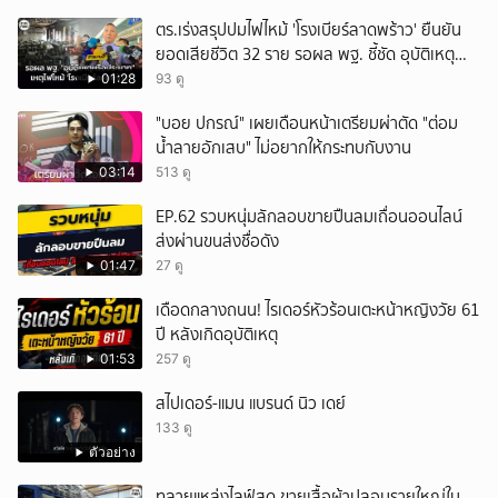
ตร.เร่งสรุปปมไฟไหม้ 'โรงเบียร์ลาดพร้าว' ยืนยัน
ยอดเสียชีวิต 32 ราย รอผล พฐ. ชี้ชัด อุบัติเหตุ
หรือประมาท
01:28
93 ดู
"บอย ปกรณ์" เผยเดือนหน้าเตรียมผ่าตัด "ต่อม
น้ำลายอักเสบ" ไม่อยากให้กระทบกับงาน
03:14
513 ดู
EP.62 รวบหนุ่มลักลอบขายปืนลมเถื่อนออนไลน์
ส่งผ่านขนส่งชื่อดัง
01:47
27 ดู
เดือดกลางถนน! ไรเดอร์หัวร้อนเตะหน้าหญิงวัย 61
ปี หลังเกิดอุบัติเหตุ
01:53
257 ดู
สไปเดอร์-แมน แบรนด์ นิว เดย์
133 ดู
ตัวอย่าง
ทลายแหล่งไลฟ์สด ขายเสื้อผ้าปลอมรายใหญ่ใน