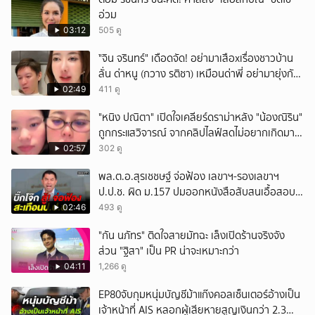
อ่วม
03:12
505 ดู
ั่"จิน จรินทร์" เดือดจัด! อย่ามาเสือxเรื่องชาวบ้าน
ลั่น ด่าหนู (กวาง รติชา) เหมือนด่าพี่ อย่ามายุ่งกับ
คนของผม จบ!!!
02:49
411 ดู
"หนิง ปณิตา" เปิดใจเคลียร์ดราม่าหลัง "น้องณิริน"
ถูกกระแสวิจารณ์ จากคลิปไลฟ์สดไม่อยากเกิดมา
หน้าเหมือนพ่อ
02:57
302 ดู
พล.ต.อ.สุรเชชษฐ์ จ่อฟ้อง เลขาฯ-รองเลขาฯ
ป.ป.ช. ผิด ม.157 ปมออกหนังสือสับสนเอื้อสอบ
คดีซ้ำซ้อน
02:46
493 ดู
"กัน นภัทร" ติดใจสายมัทฉะ เล็งเปิดร้านจริงจัง
ส่วน "ฐิสา" เป็น PR น่าจะเหมาะกว่า
04:11
1,266 ดู
EP80จับกุมหนุ่มบัญชีม้าแก๊งคอลเซ็นเตอร์อ้างเป็น
เจ้าหน้าที่ AIS หลอกผู้เสียหายสูญเงินกว่า 2.3