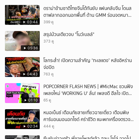
ดราม่าข้ามชาติไทยจีนโต้กันยับ แฟนคลับจีน โดนส
ตาฟลากออกนอกพื้นที่ ด้าน GMM ร่อนจดหมาย
แถลง
03:44
399 ดู
สรุปม้วนเดียวจบ "โนว์เบลล์"
373 ดู
05:36
โลกระส่ำ! เปิดความสำคัญ “ทะเลแดง” หลังอิหร่าน
จ่อปิด
04:43
763 ดู
POPCORNER FLASH NEWS | #MicMac ชวนฟัง
เพลงใหม่ 'WORKING U' ลั่น! เพลงดี ฮีลใจ เปิด
ฟังได้ทุกสถานการณ์
01:10
65 ดู
หมอเบ็นซ์ เตือนภัยสายเที่ยวฉายเดี่ยว เตือนพิษ
คาร์บอนมอนอกไซด์ คร่าชีวิต แนะพกเครื่องตรวจ
วัดติดตัว
02:34
444 ดู
ยืนยันข่าวเศร้า พี่ชายโพสต์แล้ว ฮลุน โซโล่ จากไป