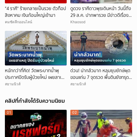
"4 ราศี" ร้ายกลายเป็นรวย ตัวท็อป
ดูดวง ราศีดาวพุธเดินหน้า วันนี้ถึง
สิงหาคม เงินก้อนใหญ่เข้ามา
29 ส.ค. ปากพารวย มีข่าวดีเรื่อง
เงิน-ค้าขาย
คมชัดลึกออนไลน์
Khaosod
หนักกว่าที่คิด! วัดพระบาทน้ำพุ
ด่วน! น่ากลัวมาก หลุมยุบยักษ์ผุด
ประกาศปิดรับผู้ป่วยใหม่ เผยสาเหตุ
ขอนแก่น 7 จุดรวด พื้นดินยังทรุด
สุดสะเทือนใจ
ไม่หยุด ชาวบ้านผวาหนัก
สยามนิวส์
สยามนิวส์
คลิปที่กำลังได้รับความนิยม
01
02