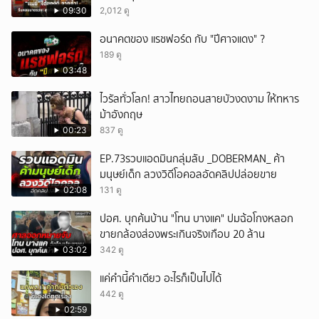
09:30
2,012 ดู
อนาคตของ แรชฟอร์ด กับ "ปีศาจแดง" ?
189 ดู
03:48
ไวรัลทั่วโลก! สาวไทยถอนสายบัวงดงาม ให้ทหาร
ม้าอังกฤษ
00:23
837 ดู
EP.73รวบแอดมินกลุ่มลับ _DOBERMAN_ ค้า
มนุษย์เด็ก ลวงวิดีโอคอลอัดคลิปปล่อยขาย
02:08
131 ดู
ปอศ. บุกค้นบ้าน "โทน บางแค" ปมฉ้อโกงหลอก
ขายกล้องส่องพระเกินจริงเกือบ 20 ล้าน
03:02
342 ดู
แค่คำนี้คำเดียว อะไรก็เป็นไปได้
442 ดู
02:59