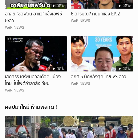
วิดีโอ
วิดีโอ
อาลัย “ซอฟวัน อาแว” แข้งเอฟซี
6 อารมณ์? กับนักแข่ง EP.2
ยะลา
WeR NEWS
WeR NEWS
07
08
วิดีโอ
วิดีโอ
เสกสรร เตรียมดวลเดือด ‘เมือง
สถิติ 5 นัดหลังสุด ไทย VS ลาว
ไทย’ ในไฟต์อำลาสังเวียน
WeR NEWS
WeR NEWS
คลิปมาใหม่ ห้ามพลาด !