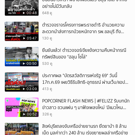
อย่างไม่มีวันกลับ
00:48
648 ดู
ตำรวจจราจรโครงการพระราชดำริ อำนวยความ
สะดวกนำส่งทารกป่วยหนักจาก รพ.ชลบุรี ถึง
รพ.ศิริราช
05:47
130 ดู
ยืนยันแล้ว! ตำรวจจอร์เจียแจ้งความคืบหน้ากรณี
ทรัพย์สินของ "ฮลุน โซโล่"
00:50
530 ดู
ประกาศผล "บัตรสวัสดิการแห่งรัฐ 69" วันนี้
17ก.ค.69 เผยวิธีรับสิทธิ-อุทธรณ์ ผ่านเว็บ/แอป
เป๋าตัง/ทางรัฐ
03:09
413 ดู
POPCORNER FLASH NEWS | #FELIZZ รับบทนัก
ข่าวสาว ชวนแฟน ๆ มาฟังเพลงใหม่ ‘มีแมวไหม
(Catch Me If You Can)’
00:52
326 ดู
สิงห์บุรีแถลงจับเครือข่ายยานรก ยึดยาบ้า 8 ล้าน
เม็ด มูลค่ากว่า 240 ล้าน เร่งขยายผลล่าเครือข่าย