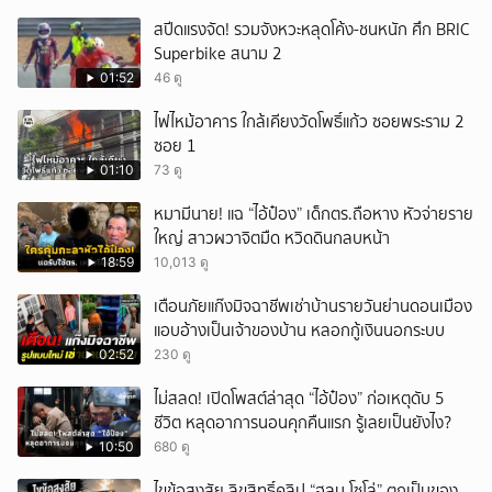
สปีดแรงจัด! รวมจังหวะหลุดโค้ง-ชนหนัก ศึก BRIC
Superbike สนาม 2
01:52
46 ดู
ไฟไหม้อาคาร ใกล้เคียงวัดโพธิ์แก้ว ซอยพระราม 2
ซอย 1
01:10
73 ดู
หมามีนาย! แฉ “ไอ้ป๋อง” เด็กตร.ถือหาง หัวจ่ายราย
ใหญ่ สาวผวาจิตมืด หวิดดินกลบหน้า
18:59
10,013 ดู
เตือนภัยแก๊งมิจฉาชีพเช่าบ้านรายวันย่านดอนเมือง
แอบอ้างเป็นเจ้าของบ้าน หลอกกู้เงินนอกระบบ
02:52
230 ดู
ไม่สลด! เปิดโพสต์ล่าสุด “ไอ้ป๋อง” ก่อเหตุดับ 5
ชีวิต หลุดอาการนอนคุกคืนแรก รู้เลยเป็นยังไง?
10:50
680 ดู
ไขข้อสงสัย ลิขสิทธิ์คลิป “ฮลุน โซโล่” ตกเป็นของ