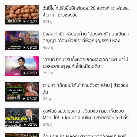
วันนี้ไข่ไก่ปรับขึ้นอีกฟองละ 20 สตางค์ แตะฟองละ
4 บาท | ข่าวช่องวัน
03:27
351 ดู
ยิ่งสลด! เปิดคลิปสุดท้าย “น้องพั้นช์” ก่อนเปิดคำ
สัญญา “ก้อง ห้วยไร่” ที่ให้ลูกบุญธรรม หลัง
ลาโลก!
09:20
480 ดู
"กานต์ ทศน" รับตั้งหลักเยอะหลังเลิก "แพมมี่" ไม่
ขอลงสาเหตุ คุยกันได้เหมือนเดิม
02:53
233 ดู
ตามหา "เด็กอเมริกัน" หายตัวจากบ้าน | ข่าวช่อง
วัน
03:09
33 ดู
จุลพันธ์ รมว.แรงงาน เตรียมชง ครม. เห็นชอบ
MOU ไทย-เมียนมา ฉบับใหม่ ขยายกรอบ 5 ปี ดึง
แรงงานเข้าระบบ
02:56
578 ดู
ต้อม รชนีกร ชนะคดี! ศาลสั่ง "เลอลักษณ์" ชดใช้