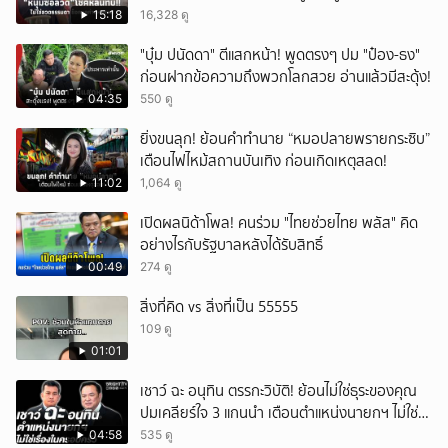
15:18
16,328 ดู
ยกเลิก
"บุ๋ม ปนัดดา" ตีแสกหน้า! พูดตรงๆ ปม "ป๋อง-ธง"
ก่อนฝากข้อความถึงพวกโลกสวย อ่านแล้วมีสะดุ้ง!
04:35
550 ดู
ยิ่งขนลุก! ย้อนคำทำนาย “หมอปลายพรายกระซิบ”
เตือนไฟไหม้สถานบันเทิง ก่อนเกิดเหตุสลด!
11:02
1,064 ดู
เปิดผลนิด้าโพล! คนร่วม "ไทยช่วยไทย พลัส" คิด
อย่างไรกับรัฐบาลหลังได้รับสิทธิ์
00:49
274 ดู
สิ่งที่คิด vs สิ่งที่เป็น 55555
109 ดู
01:01
เชาว์ ฉะ อนุทิน ตรรกะวิบัติ! ย้อนไม่ใช่ธุระของคุณ
ปมเคลียร์ใจ 3 แกนนำ เตือนตำแหน่งนายกฯ ไม่ใช่
เรื่องในครอบครัว
04:58
535 ดู