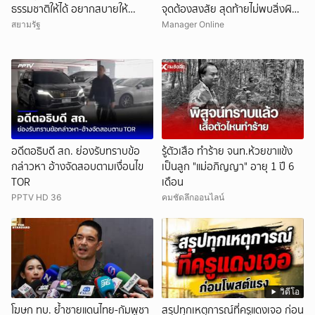
ธรรมชาติให้ได้ อยากสบายให้
จุดต้องสงสัย สุดท้ายไม่พบสิ่งผิด
นอนโรงแรม ติงไม่เหมาะสม ดุใส่
ปกติ
สยามรัฐ
Manager Online
รองปลัด ชี้ขรก.ไม่ใช่ลูกน้องใคร
อดีตอธิบดี สถ. ย่องรับทราบข้อ
รู้ตัวเสือ ทำร้าย จนท.ห้วยขาแข้ง
กล่าวหา อ้างจัดสอบตามเงื่อนไข
เป็นลูก "แม่อภิญญา" อายุ 1 ปี 6
TOR
เดือน
PPTV HD 36
คมชัดลึกออนไลน์
วิดีโอ
โฆษก ทบ. ย้ำชายแดนไทย-กัมพูชา
สรุปทุกเหตุการณ์ที่ครูแดงเจอ ก่อน