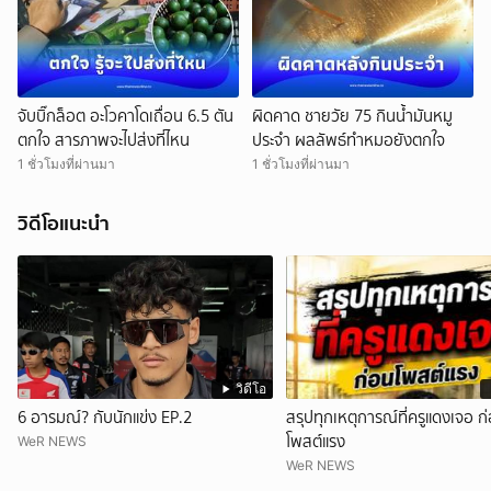
จับบิ๊กล็อต อะโวคาโดเถื่อน 6.5 ตัน
ผิดคาด ชายวัย 75 กินน้ำมันหมู
ตกใจ สารภาพจะไปส่งที่ไหน
ประจำ ผลลัพธ์ทำหมอยังตกใจ
1 ชั่วโมงที่ผ่านมา
1 ชั่วโมงที่ผ่านมา
วิดีโอแนะนำ
วิดีโอ
6 อารมณ์? กับนักแข่ง EP.2
สรุปทุกเหตุการณ์ที่ครูแดงเจอ ก
โพสต์แรง
WeR NEWS
WeR NEWS