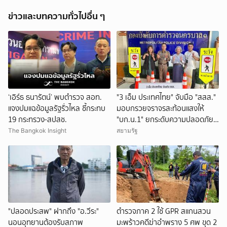
ข่าวและบทความทั่วไปอื่น ๆ
‘เอิร์ธ ธนารัตน์’ พบตำรวจ สอท.
"3 เอ็ม ประเทศไทย" จับมือ "สสส."
แจงปมแฉข้อมูลรัฐรั่วไหล ชี้กระทบ
มอบกรวยจราจรสะท้อนแสงให้
19 กระทรวง-สปสช.
"บก.น.1" ยกระดับความปลอดภัย
ทางม้าลาย
The Bangkok Insight
สยามรัฐ
"ปลอดประสพ" ฝากถึง "อ.วีระ"
ตำรวจภาค 2 ใช้ GPR สแกนสวน
นอนอุทยานต้องรับสภาพ
มะพร้าวคดีฆ่าอำพราง 5 ศพ ขุด 2