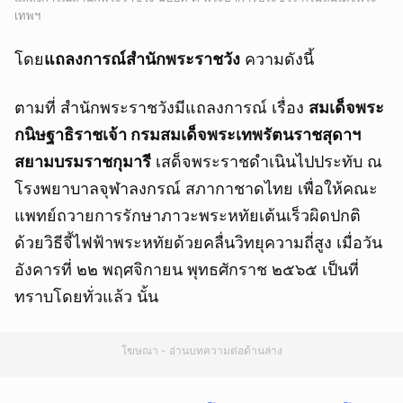
เทพฯ
โดย
แถลงการณ์สำนักพระราชวัง
ความดังนี้
ตามที่ สำนักพระราชวังมีแถลงการณ์ เรื่อง
สมเด็จพระ
กนิษฐาธิราชเจ้า กรมสมเด็จพระเทพรัตนราชสุดาฯ
สยามบรมราชกุมารี
เสด็จพระราชดำเนินไปประทับ ณ
โรงพยาบาลจุฬาลงกรณ์ สภากาชาดไทย เพื่อให้คณะ
แพทย์ถวายการรักษาภาวะพระหทัยเต้นเร็วผิดปกติ
ด้วยวิธีจี้ไฟฟ้าพระหทัยด้วยคลื่นวิทยุความถี่สูง เมื่อวัน
อังคารที่ ๒๒ พฤศจิกายน พุทธศักราช ๒๕๖๕ เป็นที่
ทราบโดยทั่วแล้ว นั้น
โฆษณา - อ่านบทความต่อด้านล่าง