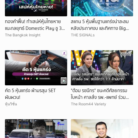
ทองคำฟื้น! ทำเสน่ห์หุ้นไทยหาย
สแกน 5 หุ้นพื้นฐานแกร่งน่าสะสม
แนะกลยุทธ์ Domestic Play ชู 3
หลังประกาศงบ และทิศทาง Big
หุ้นเด่น
Tech ในเวลานี้
The Bangkok Insight
THE SIGNALs
คัด 5 หุ้นแกร่ง ฝ่ามรสุม SET
"ต้อม รชนีกร" ชนะคดีศัลยกรรม
ผันผวน!
ใบหน้า ศาลสั่ง รพ.-แพทย์ ร่วม
ชดใช้กว่า 7.7 ล้านบาท
หุ้นวิชั่น
The Room44 Variety