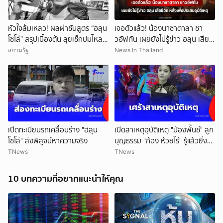
หัวใจล้มเหลว! ผลผ่าชันสูตร “ฮลุน
เจอตัวแล้ว! น้องนาซาตาลา ชา
โซโล่” สรุปเบื้องต้น ลุยเช็กปมไหล
วอัฟกัน เผยยังไม่รู้ข่าว ฮลุน เสีย
ตาย ยังไม่ตัดทิ้งสารพิษ
ชีวิต หลังเพิ่งประสบอุบัติเหตุ
สยามรัฐ
News In Thailand
ยกเลิก
เปิดทะเบียนรถเคลื่อนร่าง "ฮลุน
เปิดสาเหตุอุบัติเหตุ "น้องพั้นช์" ลูก
โซโล่" ส่งพิสูจน์หาความจริง
บุญธรรม "ก้อง ห้วยไร่" รู้แล้วยิ่ง
สลดใจ
TNews
TNews
10 บทความที่อยากแนะนำให้คุณ