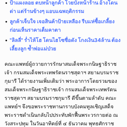
ป้าแผงลอย ตบหน้าลูกค้า โวยบังหน้าร้าน อ้างโดน
ด่า แต่ร้านข้างๆ แอบแฉพฤติกรรม
ลูกค้าเจ็บใจ เจอสินค้าป้ายเหลือง รีบแห่ซื้อเกลี้ยง
ก่อนเห็นราคาเต็มคาตา
"ลิลลี่" ร่ำไห้โฮ โดนไฮโซชื่อดัง โกงเงิน34ล้าน ต้อง
เลี้ยงลูก ซ้ำพ่อแม่ป่วย
คณะแพทย์ผู้ถวายการรักษาสมเด็จพระกนิษฐาธิราช
เจ้า กรมสมเด็จพระเทพรัตนราชสุดาฯ สยามบรมราช
กุมารี ได้รายงานเพิ่มเติมว่า พระอาการโดยรวมของ
สมเด็จพระกนิษฐาธิราชเจ้า กรมสมเด็จพระเทพรัตน
ราชสุดาฯ สยามบรมราชกุมารี ดีขึ้นตามลำดับ คณะ
แพทย์ฯ จึงขอพระราชทานกราบบังคมทูลเชิญเสด็จ
พระราชดำเนินกลับไปประทับพักฟื้นพระวรกายต่อ ณ
วังสระปทุม ในวันอาทิตย์ที่ ๔ ธันวาคม พุทธศักราช