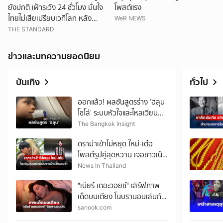
ยังปกติ เฝ้าระวัง 24 ชั่วโมง มั่นใจ
โพสต์แรง
ไทยไม่เสียเปรียบเวทีโลก หลัง
WeR NEWS
กัมพูชายื่น UN รับรอง MOU43
THE STANDARD
ข่าวและบทความยอดนิยม
บันเทิง
ทั่วไป
ออกแล้ว! ผลชันสูตรร่าง ‘ฮลุน
โซโล่’ ระบบหัวใจและไหลเวียน
โลหิตล้มเหลว
The Bangkok Insight
ดราม่าเข้าไม่หยุด ใหม่-เต๋อ
โพสต์รูปคู่สุดหวาน เจอชาวเน็ต
แซะแรงมาก
News In Thailand
"เบียร์ เดอะวอยซ์" เสิร์ฟภาพ
เด็ดบนเตียง โนบรานอนเล่นกับ
น้องหมาสุดชิล
sanook.com