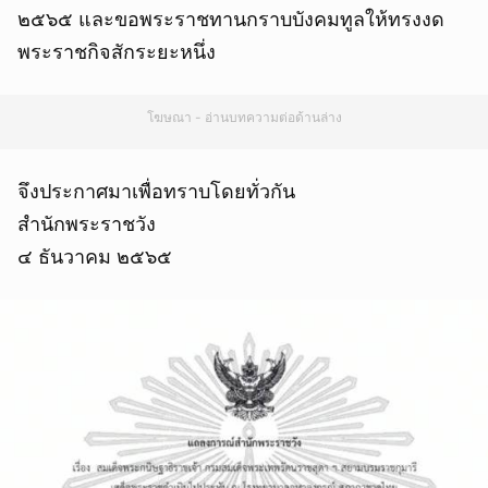
๒๕๖๕ และขอพระราชทานกราบบังคมทูลให้ทรงงด
พระราชกิจสักระยะหนึ่ง
โฆษณา - อ่านบทความต่อด้านล่าง
จึงประกาศมาเพื่อทราบโดยทั่วกัน
สำนักพระราชวัง
๔ ธันวาคม ๒๕๖๕