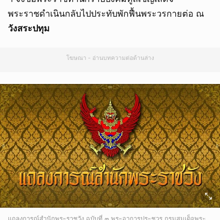
พระราชดำเนินกลับไปประทับพักฟื้นพระวรกายต่อ ณ
วังสระปทุม
โฆษณา - อ่านบทความต่อด้านล่าง
แถลงการณ์สำนักพระราชวัง ฉบับที่ ๓ พระอาการประชวร กรมสมเด็จพระ