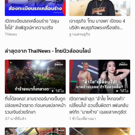
เปิดทะเบียนรถเคลื่อนร่าง "ฮลุน
เจาะธุรกิจ 'โทน บางแค' เปิดงบ 4
โซโล่" ส่งพิสูจน์หาความจริง
บริษัท พบธุรกิจพระเครื่องยัง
ขาดทุน
TNews
ฐานเศรษฐกิจ
ล่าสุดจาก ThaiNews - ไทยนิวส์ออนไลน์
วิดีโอ
วิดีโอ
ทิ้งได้ลงคอ! ลาบราดอร์บาดเจ็บถูก
เปิดภาพล่าสุด “ลำไย ไหทองคำ”
ปล่อยหน้าตลาด ก่อนคนแปลกหน้า
เปลี่ยนไป! อวบขึ้นผิดตา แฟนคลับ
รวมเงินช่วยรักษา
แห่ทัก “นายห้าง” เฉลยสาเหตุชัด!
37 นาทีที่แล้ว
1 ชั่วโมงที่ผ่านมา