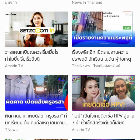
มีชั้นเชิง
มุมข่าว
News In Thailand
วางแผนเกษียณควรเริ่มเมื่อไร
เรื่องพลิกอีก เปิดรายงานความ
ทำไมยิ่งเริ่มเร็วยิ่งดี
ประพฤติ นักเรียน ม.ต้น ผู้ก่อเหตุ
Amarin TV
ThaiNews - ไทยนิวส์ออนไลน์
ผิดคาดมาก เผยนิสัย "ครูอรสา" ที่
“เอมี่” เปิดใจเคยติดเชื้อ HPV สู้นาน
นักเรียนม.ต้น คนก่อเหตุ เดินตาม
7 ปี! ย้ำเซ็กส์ครั้งเดียวก็เสี่ยง
หา
TNews
Amarin TV