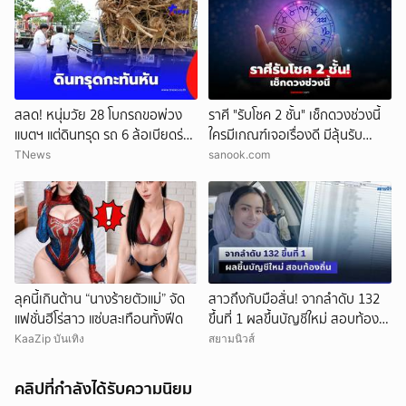
สลด! หนุ่มวัย 28 โบกรถขอพ่วง
ราศี "รับโชค 2 ชั้น" เช็กดวงช่วงนี้
แบตฯ แต่ดินทรุด รถ 6 ล้อเบียดร่าง
ใครมีเกณฑ์เจอเรื่องดี มีลุ้นรับ
ดับ
ความปัง
TNews
sanook.com
ลุคนี้เกินต้าน “นางร้ายตัวแม่” จัด
สาวถึงกับมือสั่น! จากลำดับ 132
แฟชั่นฮีโร่สาว แซ่บสะเทือนทั้งฟีด
ขึ้นที่ 1 ผลขึ้นบัญชีใหม่ สอบท้อง
ถิ่น
KaaZip บันเทิง
สยามนิวส์
คลิปที่กำลังได้รับความนิยม