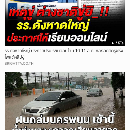
วิดีโอ
รร.ดังหาดใหญ่ ประกาศปรับเรียนออนไลน์ 10-11 ส.ค. หลังอดีตครูฝรั่ง
โพสต์คลิปขู่
BRIGHTTV.CO.TH