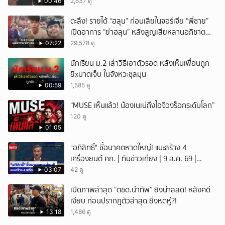
หนัก คาดแรงกดดันสะสมกลายเป็นแรงแค้น จนก่อ
00:46
2,637 ดู
เหตุสลด
ตะลึง! รายได้ “ฮลุน” ก่อนเสียในจอร์เจีย “พี่ชาย”
เปิดอาการ “ย่าฮลุน” หลังสูญเสียหลานอภิชาต
บุตร!
07:22
29,578 ดู
นักเรียน ม.2 เล่าวิธีเอาตัวรอด หลังเห็นเพื่อนถูก
ยิxบาดเจ็บ ในจังหวะชุลมุน
00:59
1,585 ดู
“MUSE เห็นแล้ว! น้องเนเน่ถึงไอจีวงร็อกระดับโลก”
120 ดู
01:05
"อภิสิทธิ์" ชี้อนาคตหาดใหญ่! แนะสร้าง 4
เครื่องยนต์ ศก. | ทันข่าวเที่ยง | 9 ส.ค. 69 |
NationTV22
03:07
42 ดู
เปิดภาพล่าสุด “ตชด.นำทัพ” ยิ่งน่าสลด! หลังคดี
เงียบ ก่อนปรากฎตัวล่าสุด ยิ่งหดหู่?!
13:18
1,486 ดู