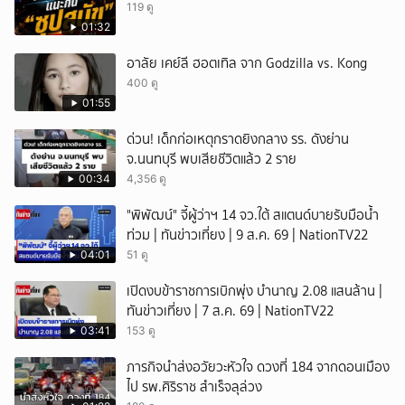
119 ดู
01:32
อาลัย เคย์ลี ฮอตเทิล จาก Godzilla vs. Kong
400 ดู
01:55
ด่วน! เด็กก่อเหตุกราดยิงกลาง รร. ดังย่าน
จ.นนทบุรี พบเสียชีวิตแล้ว 2 ราย
00:34
4,356 ดู
"พิพัฒน์" จี้ผู้ว่าฯ 14 จว.ใต้ สแตนด์บายรับมือน้ำ
ท่วม | ทันข่าวเที่ยง | 9 ส.ค. 69 | NationTV22
04:01
51 ดู
เปิดงบข้าราชการเบิกพุ่ง บำนาญ 2.08 แสนล้าน |
ทันข่าวเที่ยง | 7 ส.ค. 69 | NationTV22
03:41
153 ดู
ภารกิจนำส่งอวัยวะหัวใจ ดวงที่ 184 จากดอนเมือง
ไป รพ.ศิริราช สำเร็จลุล่วง