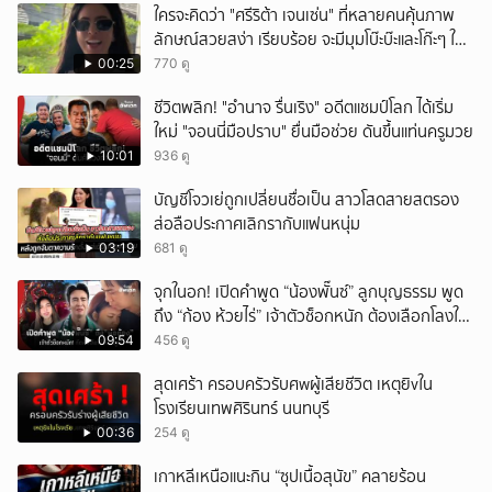
ใครจะคิดว่า "ศรีริต้า เจนเซ่น" ที่หลายคนคุ้นภาพ
ลักษณ์สวยสง่า เรียบร้อย จะมีมุมโบ๊ะบ๊ะและโก๊ะๆ ให้
ได้อมยิ้มเหมือนกัน งานนี้ทำเอาแฟนๆ ทั้งเอ็นดูทั้ง
00:25
770 ดู
หัวเราะ
ชีวิตพลิก! "อำนาจ รื่นเริง" อดีตแชมป์โลก ได้เริ่ม
ใหม่ "จอนนี่มือปราบ" ยื่นมือช่วย ดันขึ้นแท่นครูมวย
10:01
936 ดู
บัญชีโจวเย่ถูกเปลี่ยนชื่อเป็น สาวโสดสายสตรอง
ส่อลือประกาศเลิกรากับแฟนหนุ่ม
03:19
681 ดู
จุกในอก! เปิดคำพูด “น้องพั๊นซ์” ลูกบุญธรรม พูด
ถึง “ก้อง ห้วยไร่” เจ้าตัวช็อกหนัก ต้องเลือกโลงให้
ลูก!
09:54
456 ดู
สุดเศร้า ครอบครัวรับศwผู้เสียชีวิต เหตุยิvใน
โรงเรียนเทพศิรินทร์ นนทบุรี
00:36
254 ดู
เกาหลีเหนือแนะกิน “ซุปเนื้อสุนัข” คลายร้อน