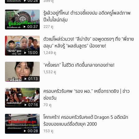
00:28
399 ดู
รู้แล้วอยู่ที่ไหน! ตำรวจชี้แจงปม อดีตครูโพสต์ภาพ
ปืxในไลน์กลุ่ม
00:37
227 ดู
ตัวแม่โผล่ร่วมวง! “ลีน่าจัง” ขอพูดตรงๆ ถึง “พี่ชาย
ฮลุน” หลังรู้ “ผลชันสูตร” น้องชาย!
15:00
1,249 ดู
“ครั้งแรก” ในชีวิต เกิดขึ้นกลางกองถ่าย!
1,532 ดู
01:13
ครอบครัวรับศพ “รอง ผอ.” เหยื่อกราดยิง | ข่าว
ช่องวัน
07:16
70 ดู
โศกเศร้า! ครอบครัวรับศxเต้ Dragon 5 อดีตนัก
ร้องบอยแบนด์ชื่อดังยุค 2000
00:28
153 ดู