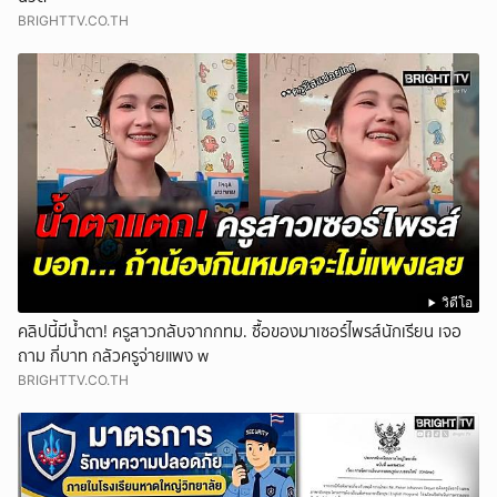
BRIGHTTV.CO.TH
วิดีโอ
คลิปนี้มีน้ำตา! ครูสาวกลับจากกทม. ซื้อของมาเซอร์ไพรส์นักเรียน เจอ
ถาม กี่บาท กลัวครูจ่ายแพง w
BRIGHTTV.CO.TH