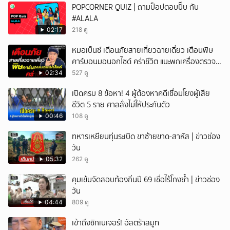
POPCORNER QUIZ | ถามป็อปตอบปั๊บ กับ
#ALALA
02:17
218 ดู
หมอเบ็นซ์ เตือนภัยสายเที่ยวฉายเดี่ยว เตือนพิษ
คาร์บอนมอนอกไซด์ คร่าชีวิต แนะพกเครื่องตรวจ
วัดติดตัว
02:34
527 ดู
เปิดครบ 8 ข้อหา! 4 ผู้ต้องหาคดีเชื่อมโยงผู้เสีย
ชีวิต 5 ราย ศาลสั่งไม่ให้ประกันตัว
00:46
108 ดู
ทหารเหยียบทุ่นระเบิด ขาซ้ายขาด-สาหัส | ข่าวช่อง
วัน
05:32
262 ดู
คุมเข้มจัดสอบท้องถิ่นปี 69 เชื่อไร้โกงซ้ำ | ข่าวช่อง
วัน
04:44
809 ดู
เข้าถึงซิกเนเจอร์! อัลตร้าสมูท