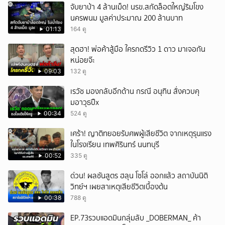
จับยาบ้า 4 ล้านเม็ด! นรข.สกัดล็อตใหญ่ริมโขง
นครพนม มูลค่าประมาณ 200 ล้านบาท
01:13
164 ดู
สุดฮา! พ่อค้าสู้มือ ใครกดรีวิว 1 ดาว มาเจอกัน
หน่อยจ๊ะ
09:03
132 ดู
เรวัช มองกลับอีกด้าน กรณี อนุทิน สั่งควบคุ
มอาวุธปืx
00:34
524 ดู
เศร้า! ญาติทยอยรับศพผู้เสียชีวิต จากเหตุรุนแรง
ในโรงเรียน เทพศิรินทร์ นนทบุรี
00:52
335 ดู
ด่วน! ผลชันสูตร ฮลุน โซโล่ ออกแล้ว สถาบันนิติ
วิทย์ฯ เผยสาเหตุเสียชีวิตเบื้องต้น
00:38
788 ดู
EP.73รวบแอดมินกลุ่มลับ _DOBERMAN_ ค้า