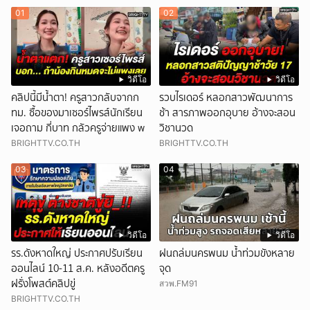
01
02
วิดีโอ
วิดีโอ
คลิปนี้มีน้ำตา! ครูสาวกลับจากก
รวบไรเดอร์ หลอกสาวพัฒนาการ
ทม. ซื้อของมาเซอร์ไพรส์นักเรียน
ช้า สารภาพออกอุบาย อ้างจะสอน
เจอถาม กี่บาท กลัวครูจ่ายแพง w
วิชานวด
BRIGHTTV.CO.TH
BRIGHTTV.CO.TH
03
04
วิดีโอ
วิดีโอ
รร.ดังหาดใหญ่ ประกาศปรับเรียน
ฝนถล่มนครพนม น้ำท่วมขังหลาย
ออนไลน์ 10-11 ส.ค. หลังอดีตครู
จุด
ฝรั่งโพสต์คลิปขู่
สวพ.FM91
BRIGHTTV.CO.TH