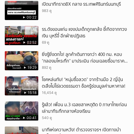
เปิดนาทีกราดยิX กลาง รร.เทพศิรินทร์นนทบุรี
983 ดู
00:22
รร.ดังขอนแก่น แจงปมเด็กถูกแกล้ง ชี้เกิดจากทวง
เงิน บุหรี่จี้ อีกฝ่ายปฏิเสธ
02:52
69 ดู
ยิ่งรู้ยิ่งตกใจ! ลูกค้าเดินทางกว่า 400 กม. หอบ
“กลองมโหระทึก” มาประเมิน ก่อนเฉลยซื้อมาราคา
เท่าไหร่?
19:29
892 ดู
โชคหล่นทับ! “หนุ่มซื้อลวด” จากร้านมือ 2 ญี่ปุ่น
ตะลึงไม่ใช่ลวดธรรมดา ช็อครู้ซ่อนมูลค่ามหาศาล!
15:18
16,454 ดู
รู้แล้ว! เพื่อน ม.3 เฉลยสาเหตุติด 0 ภาษาไทยก่อน
เล่านาทีระทึกกลางห้องเรียน
00:41
540 ดู
นาทีแห่งความหวัง! ตำรวจจราจรฯ เปิดทางนำ