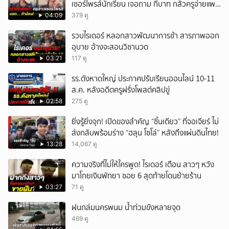
เซอร์ไพรส์นักเรียน เจอถาม กี่บาท กลัวครูจ่ายแพง
w
04:09
379 ดู
รวบไรเดอร์ หลอกสาวพัฒนาการช้า สารภาพออก
อุบาย อ้างจะสอนวิชานวด
03:21
117 ดู
รร.ดังหาดใหญ่ ประกาศปรับเรียนออนไลน์ 10-11
ส.ค. หลังอดีตครูฝรั่งโพสต์คลิปขู่
02:58
275 ดู
ยิ่งรู้ยิ่งจุก! เปิดของสำคัญ “ชิ้นเดียว” ที่จอเจียร์ ไม่
ส่งกลับพร้อมร่าง “ฮลุน โซโล่” หลังถึงแผ่นดินไทย!
13:28
14,067 ดู
ความจริงที่ไม่ให้ใครพูด! ไรเดอร์ เตือน สาวๆ หวัง
มาโกยเงินพัทยา ซอย 6 สุดท้ายโดนย้ายร้าน
03:27
71 ดู
ฝนถล่มนครพนม น้ำท่วมขังหลายจุด
469 ดู