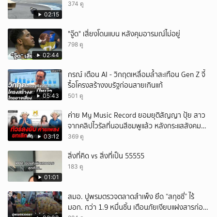
374 ดู
02:15
"จู๊ด" เสี่ยงโดนแบน หลังคุมอารมณ์ไม่อยู่
798 ดู
02:44
กรณ์ เตือน AI - วิกฤตเหลื่อมล้ำสะเทือน Gen Z จี้
รื้อโครงสร้างงบรัฐก่อนสายเกินแก้
05:43
501 ดู
ค่าย My Music Record ยอมยุติสัญญา ปุ้ย สาว
จากคลิปไวรัลที่นอนสีชมพูแล้ว หลังกระแสสังคม
และคนในวงการวิจารณ์เรื่องความเหมาะสม
03:12
369 ดู
สิ่งที่คิด vs สิ่งที่เป็น 55555
183 ดู
01:01
สมอ. ปูพรมตรวจตลาดสำเพ็ง ยึด “สกุชชี่” ไร้
มอก. กว่า 1.9 หมื่นชิ้น เตือนภัยเงียบแฝงสารก่อ