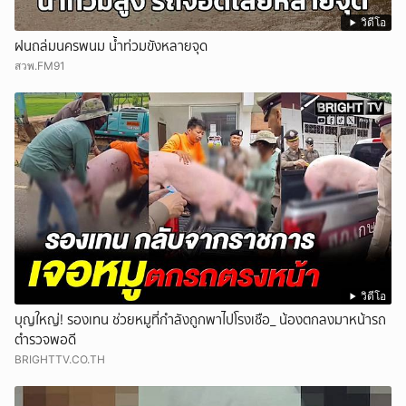
วิดีโอ
ฝนถล่มนครพนม น้ำท่วมขังหลายจุด
สวพ.FM91
วิดีโอ
บุญใหญ่! รองเทน ช่วยหมูที่กำลังถูกพาไปโรงเชือ_ น้องตกลงมาหน้ารถ
ตำรวจพอดี
BRIGHTTV.CO.TH