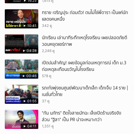
ประเทศ
16:25
1,615 ดู
ทราย เจริญปุระ ถ่อมตัว! ตนไม่ใช่พี่ดารา เป็นแค่นัก
แสดงคนหนึ่ง
10:41
342 ดู
นักเรียน เล่านาทีระทึกเหตุโรงเรียน เผยปลอดภัยดี
วอนหยุดแชร์ภาพ
04:28
2,246 ดู
เปิดปมสำคัญ! เผยข้อมูลก่อนเหตุการณ์ เด็ก ม.3
ก่อเหตุสะเทือนขวัญในโรงเรียน
00:46
578 ดู
รถเก๋งพุ่งชนศูนย์พัฒนาเด็กเล็ก เด็กเจ็บ 14 ราย |
เนชั่นทั่วไทย
01:55
37 ดู
"กัน นภัทร" ติดใจสายมัทฉะ เล็งเปิดร้านจริงจัง
ส่วน "ฐิสา" เป็น PR น่าจะเหมาะกว่า
04:11
1,351 ดู