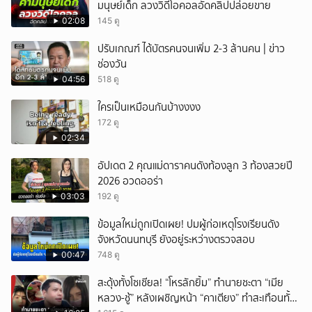
มนุษย์เด็ก ลวงวิดีโอคอลอัดคลิปปล่อยขาย
02:08
145 ดู
ปรับเกณฑ์ ได้บัตรคนจนเพิ่ม 2-3 ล้านคน | ข่าว
ช่องวัน
04:56
518 ดู
ใครเป็นเหมือนกันบ้างงงง
172 ดู
02:34
อัปเดต 2 คุณแม่ดาราคนดังท้องลูก 3 ท้องสวยปี
2026 อวดออร่า
03:03
192 ดู
ข้อมูลใหม่ถูกเปิดเผย! ปมผู้ก่อเหตุโรงเรียนดัง
จังหวัดนนทบุรี ยังอยู่ระหว่างตรวจสอบ
00:47
748 ดู
สะดุ้งทั้งโซเชียล! “โหรลักยิ้ม” ทำนายชะตา “เมีย
หลวง-ชู้” หลังเผชิญหน้า “คาเตียง” ทำสะเทือนทั้ง