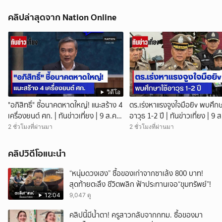
คลิปล่าสุดจาก Nation Online
วิดีโอ
"อภิสิทธิ์" ชี้อนาคตหาดใหญ่! แนะสร้าง 4
ตร.เร่งหาแรงจูงใจมือยิv พบศึกษ
เครื่องยนต์ ศก. | ทันข่าวเที่ยง | 9 ส.ค.
อาวุธ 1-2 ปี | ทันข่าวเที่ยง | 9 ส
69 | NationTV22
NationTV22 สอบพยานแล้ว 17
2 ชั่วโมงที่ผ่านมา
2 ชั่วโมงที่ผ่านมา
เร่งตรวจมือถือและหลักฐานที่เกิด
พบปัจจัยหลายด้าน ทั้งครอบครั
คลิปวิดีโอแนะนำ
โรงเรียน เพื่อน และสื่อโซเ
“หนุ่มดวงเฮง” ซื้อของเก่าจากซาเล้ง 800 บาท!
สุดท้ายตะลึง ชีวิตพลิก ฟ้าประทานเจอ“ขุมทรัพย์”!
12:04
9,047 ดู
คลิปนี้มีน้ำตา! ครูสาวกลับจากกทม. ซื้อของมา