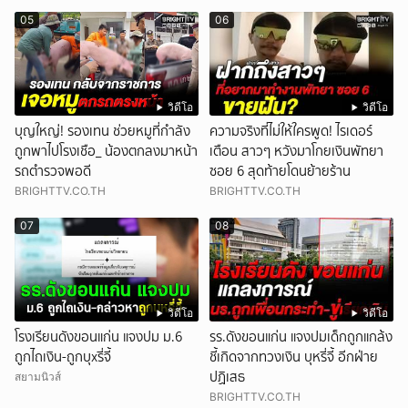
05
06
วิดีโอ
วิดีโอ
บุญใหญ่! รองเทน ช่วยหมูที่กำลัง
ความจริงที่ไม่ให้ใครพูด! ไรเดอร์
ถูกพาไปโรงเชือ_ น้องตกลงมาหน้า
เตือน สาวๆ หวังมาโกยเงินพัทยา
รถตำรวจพอดี
ซอย 6 สุดท้ายโดนย้ายร้าน
BRIGHTTV.CO.TH
BRIGHTTV.CO.TH
07
08
วิดีโอ
วิดีโอ
โรงเรียนดังขอนแก่น แจงปม ม.6
รร.ดังขอนแก่น แจงปมเด็กถูกแกล้ง
ถูกไถเงิน-ถูกบุxรี่จี้
ชี้เกิดจากทวงเงิน บุหรี่จี้ อีกฝ่าย
ปฏิเสธ
สยามนิวส์
BRIGHTTV.CO.TH