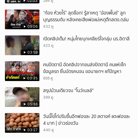
มะเร็งและโลหะหนัก
02:03
284 ดู
“ก้อง ห้วยไร่” สุดช็อก! รู้สาเหตุ “น้องพั๊นซ์“ ลูก
บุญธรรมดับ หลังเคยเสียพ่อแม่เหตุตึกสตง.ถล่ม
09:06
432 ดู
เปิดคลิปเต็ม! หนุ่มไทยบุกเคลียร์ใจกลุ่ม นร.อิตาลี
423 ดู
03:59
คนปัตตานี อัดคลิปจากขนส่งปัตตานี คนแห่เช็ก
ข้อมูลรถ ยื่นบัตรคนจน ขอนายกฯ แก้ปัญหา
03:35
656 ดู
สรุปม้วนเดียวจบ "โนว์เบลล์"
399 ดู
05:36
วันนี้ไข่ไก่ปรับขึ้นอีกฟองละ 20 สตางค์ แตะฟองละ
4 บาท | ข่าวช่องวัน
03:27
440 ดู