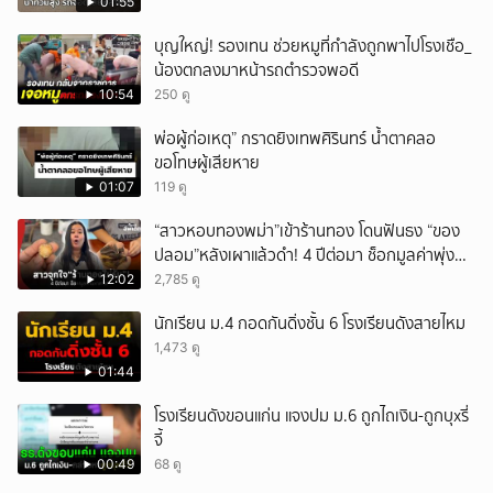
01:55
บุญใหญ่! รองเทน ช่วยหมูที่กำลังถูกพาไปโรงเชือ_
น้องตกลงมาหน้ารถตำรวจพอดี
10:54
250 ดู
พ่อผู้ก่อเหตุ” กราดยิงเทพศิรินทร์ น้ำตาคลอ
ขอโทษผู้เสียหาย
01:07
119 ดู
“สาวหอบทองพม่า”เข้าร้านทอง โดนฟันธง “ของ
ปลอม”หลังเผาแล้วดำ! 4 ปีต่อมา ช็อกมูลค่าพุ่ง
มหาศาล!
12:02
2,785 ดู
นักเรียน ม.4 กอดกันดิ่งชั้น 6 โรงเรียนดังสายไหม
1,473 ดู
01:44
โรงเรียนดังขอนแก่น แจงปม ม.6 ถูกไถเงิน-ถูกบุxรี่
จี้
00:49
68 ดู