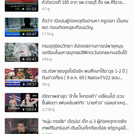
หัวใจดวงที่ 185 จาก รพ.ราชบุรี ถึง รพ.ศิริราช
สำเร็จใน 48 นาที
00:33
47 ดู
ถึงว่า! เปิดปมผู้ก่อเหตุเดินตามหา ครูอรสา เป็นคน
แรก ก่อนเกิดเหตุสะเทือนขวัญ
00:47
1,719 ดู
กรมอุตุนิยมวิทยา อัปเดตสถานการณ์พายุหมุน
เขตร้อนในมหาสมุทรแปซิฟิกตะวันตกและทะเลจีนใต้
00:47
249 ดู
ตร.เร่งหาแรงจูงใจมือยิv พบศึกษาใช้อาวุธ 1-2 ปี |
ทันข่าวเที่ยง | 9 ส.ค. 69 | NationTV22 สอบ
พยานแล้ว 17 ปาก เร่งตรวจมือถือและหลักฐานที่
06:37
36 ดู
เกิดเหตุ พบปัจจัยหลายด้าน ทั้งครอบครัว โรงเรียน
เปิดภาพล่าสุด “ลำไย ไหทองคำ” เปลี่ยนไป! อวบ
เพื่อน และสื่อโซเ
ขึ้นผิดตา แฟนคลับแห่ทัก “นายห้าง” เฉลยสาเหตุ
ชัด!
06:04
2,739 ดู
"หนุ่ม กรรชัย" เปิดปม! เด็ก ม.3 ผู้ก่อเหตุกราดยิง
เทพศิรินทร์นนท์ เดิมเป็นเด็กเรียบร้อย แต่ถูกบูลลี่