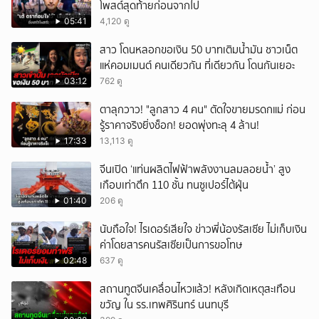
โพสต์สุดท้ายก่อนจากไป
05:41
4,120 ดู
สาว โดนหลอกขอเงิน 50 บาทเติมน้ำมัน ชาวเน็ต
แห่คอมเมนต์ คนเดียวกัน ที่เดียวกัน โดนกันเยอะ
03:12
762 ดู
ตาลุกวาว! "ลูกสาว 4 คน" ตัดใจขายมรดกแม่ ก่อน
รู้ราคาจริงยิ่งช็อก! ยอดพุ่งทะลุ 4 ล้าน!
17:33
13,113 ดู
จีนเปิด ‘แท่นผลิตไฟฟ้าพลังงานลมลอยน้ำ’ สูง
เกือบเท่าตึก 110 ชั้น ทนซูเปอร์ไต้ฝุ่น
01:40
206 ดู
นับถือใจ! ไรเดอร์เสียใจ ข่าวพี่น้องรัสเซีย ไม่เก็บเงิน
ค่าโดยสารคนรัสเซียเป็นการขอโทษ
02:48
637 ดู
สถานทูตจีนเคลื่อนไหวแล้ว! หลังเกิดเหตุสะเทือน
ขวัญ ใน รร.เทพศิรินทร์ นนทบุรี