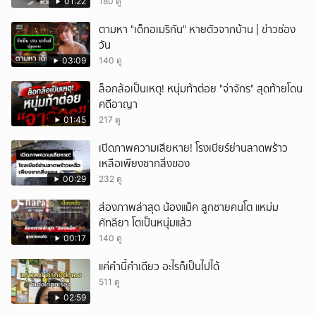
01:22
180 ดู
ยกเลิก
ตามหา "เด็กอเมริกัน" หายตัวจากบ้าน | ข่าวช่อง
วัน
03:09
140 ดู
ล็อกล้อเป็นเหตุ! หนุ่มท้าต่อย "จ่าจักร" สุดท้ายโดน
คดีอาญา
01:45
217 ดู
เปิดภาพความเสียหาย! โรงเบียร์ย่านลาดพร้าว
เหลือเพียงซากสิ่งของ
00:29
232 ดู
ส่องภาพล่าสุด น้องแม็ค ลูกชายคนโต แหม่ม
คัทลียา โตเป็นหนุ่มแล้ว
00:17
140 ดู
แค่คำนี้คำเดียว อะไรก็เป็นไปได้
511 ดู
02:59