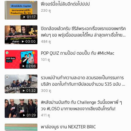
ฟีเจอร์นี้จะไม่ลับอีกต่อไปปปป
230 ดู
01:17
ปิดกล้องแล้วครับ ซีรีส์พระเอกเรื่องแรกของแพทริค
แฟนๆ ขอ พรุ่งนี้ออนเลยได้ไหม ล่าสุดเคาะชื่อไทย
แล้ว
03:00
484 ดู
POP QUIZ ถามป็อป ตอบปั๊บ กับ #MicMac
101 ดู
02:06
รวบแม่บ้านทำความสะอาด สวมรอยเป็นกรรมการ
บริษัท ออกใบกำกับภาษีปลอมจำนวน 535 ฉบับ รัฐ
เสียหายกว่า 129 ล้านบาท
01:32
300 ดู
#หลังม่านบันเทิง กับ Challenge วันนี้ขอพาพี่ ๆ
วง #LOSO มาทายเพลงจากเสียงอินโทรกัน!
01:29
411 ดู
พาส่องบูธ งาน NEXZTER BRIC