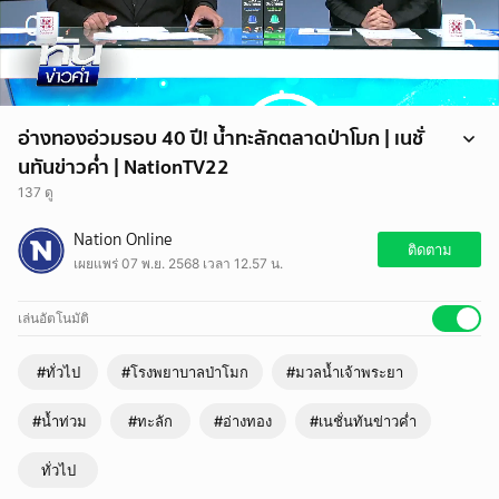
อ่างทองอ่วมรอบ 40 ปี! น้ำทะลักตลาดป่าโมก | เนชั่
นทันข่าวค่ำ | NationTV22
137 ดู
สถานการณ์น้ำท่วมอ่างทองยังวิกฤต! เจ้าหน้าที่เร่งถมดินเหนียวสกัดมวลน้ำ
Nation Online
เจ้าพระยาที่ทะลักเข้าตลาดป่าโมกและพื้นที่ชุมชน ขณะที่โรงพยาบาล
ติดตาม
เผยแพร่ 07 พ.ย. 2568 เวลา 12.57 น.
ป่าโมกยกระดับป้องกันสูงสุด หวั่นน้ำหลังหมู่บ้านไหลเข้าพื้นที่โรงพยาบาล
เล่นอัตโนมัติ
#ทั่วไป
#โรงพยาบาลป่าโมก
#มวลน้ำเจ้าพระยา
#น้ำท่วม
#ทะลัก
#อ่างทอง
#เนชั่นทันข่าวค่ำ
ทั่วไป