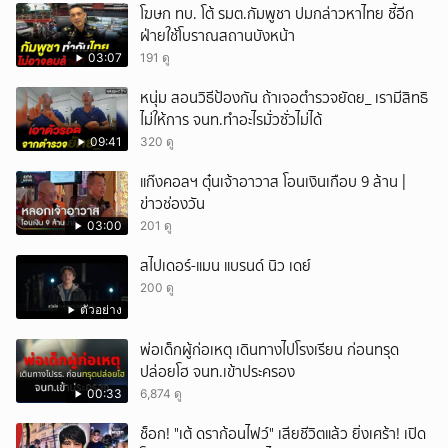
โฆษก ทบ. โต้ รมต.กัมพูชา ปมกล่าวหาไทย ชี้อีก
ฝ่ายใช้โบราณสถานบังหน้า
03:07
191 ดู
หนุ่ม สอนวิธีป้องกัน ถ้าเจอตำรวจยัดย_ เรามีสิทธิ
ไม่ให้การ จนท.ทำอะไรมั่วซั่วไม่ได้
09:41
320 ดู
แก๊งคอลฯ ตุ๋นเจ้าอาวาส โอนเงินเกือบ 9 ล้าน |
ข่าวช่องวัน
03:00
201 ดู
สไปเดอร์-แมน แบรนด์ นิว เดย์
200 ดู
ตัวอย่าง
พ่อเด็กผู้ก่อเหตุ เดินทางไปโรงเรียน ก่อนทรุด
ปล่อยโฮ จนท.เข้าประครอง
00:33
6,874 ดู
ช็อก! "เต้ ดราก้อนไฟว์" เสียชีวิตแล้ว ยิ่งเศร้า! เปิด