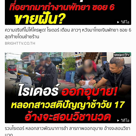
วิดีโอ
ความจริงที่ไม่ให้ใครพูด! ไรเดอร์ เตือน สาวๆ หวังมาโกยเงินพัทยา ซอย 6
สุดท้ายโดนย้ายร้าน
BRIGHTTV.CO.TH
วิดีโอ
รวบไรเดอร์ หลอกสาวพัฒนาการช้า สารภาพออกอุบาย อ้างจะสอนวิชา
นวด