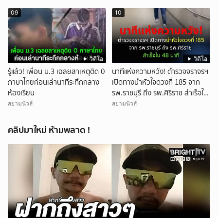
09
10
วิดีโอ
วิดีโอ
รู้แล้ว! เพื่อน ม.3 เฉลยสาเหตุติด 0
นาทีแห่งความหวัง! ตำรวจจราจรฯ
ภาษาไทยก่อนเล่านาทีระทึกกลาง
เปิดทางนำหัวใจดวงที่ 185 จาก
ห้องเรียน
รพ.ราชบุรี ถึง รพ.ศิริราช สำเร็จใน
48 นาที
สยามนิวส์
สยามนิวส์
คลิปมาใหม่ ห้ามพลาด !