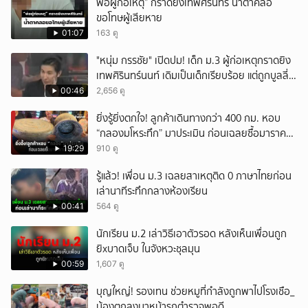
พ่อผู้ก่อเหตุ” กราดยิงเทพศิรินทร์ น้ำตาคลอ
ขอโทษผู้เสียหาย
01:07
163 ดู
"หนุ่ม กรรชัย" เปิดปม! เด็ก ม.3 ผู้ก่อเหตุกราดยิง
เทพศิรินทร์นนท์ เดิมเป็นเด็กเรียบร้อย แต่ถูกบูลลี่
หนัก คาดแรงกดดันสะสมกลายเป็นแรงแค้น จนก่อ
00:46
2,656 ดู
เหตุสลด
ยิ่งรู้ยิ่งตกใจ! ลูกค้าเดินทางกว่า 400 กม. หอบ
“กลองมโหระทึก” มาประเมิน ก่อนเฉลยซื้อมาราคา
เท่าไหร่?
19:29
910 ดู
รู้แล้ว! เพื่อน ม.3 เฉลยสาเหตุติด 0 ภาษาไทยก่อน
เล่านาทีระทึกกลางห้องเรียน
00:41
564 ดู
นักเรียน ม.2 เล่าวิธีเอาตัวรอด หลังเห็นเพื่อนถูก
ยิxบาดเจ็บ ในจังหวะชุลมุน
00:59
1,607 ดู
บุญใหญ่! รองเทน ช่วยหมูที่กำลังถูกพาไปโรงเชือ_
น้องตกลงมาหน้ารถตำรวจพอดี