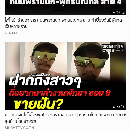
วิดีโอ
ไฟไหม้! ร้านอาหาร ถนนพรานนก-พุทธมณฑล สาย 4 เบื้องต้นมีผู้บาด
เจ็บหลายราย
สวพ.FM91
วิดีโอ
ความจริงที่ไม่ให้ใครพูด! ไรเดอร์ เตือน สาวๆ หวังมาโกยเงินพัทยา ซอย 6
สุดท้ายโดนย้ายร้าน
BRIGHTTV.CO.TH