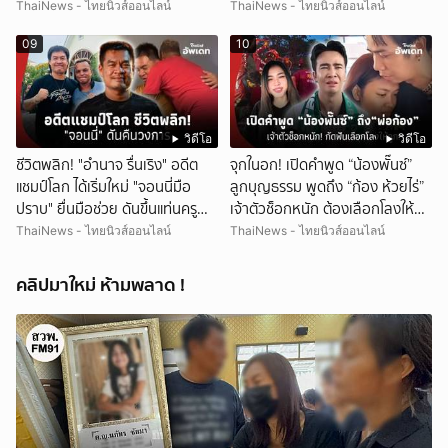
บุตร!
ThaiNews - ไทยนิวส์ออนไลน์
ThaiNews - ไทยนิวส์ออนไลน์
09
10
วิดีโอ
วิดีโอ
ชีวิตพลิก! "อำนาจ รื่นเริง" อดีต
จุกในอก! เปิดคำพูด “น้องพั๊นซ์”
แชมป์โลก ได้เริ่มใหม่ "จอนนี่มือ
ลูกบุญธรรม พูดถึง “ก้อง ห้วยไร่”
ปราบ" ยื่นมือช่วย ดันขึ้นแท่นครู
เจ้าตัวช็อกหนัก ต้องเลือกโลงให้
มวย
ลูก!
ThaiNews - ไทยนิวส์ออนไลน์
ThaiNews - ไทยนิวส์ออนไลน์
คลิปมาใหม่ ห้ามพลาด !