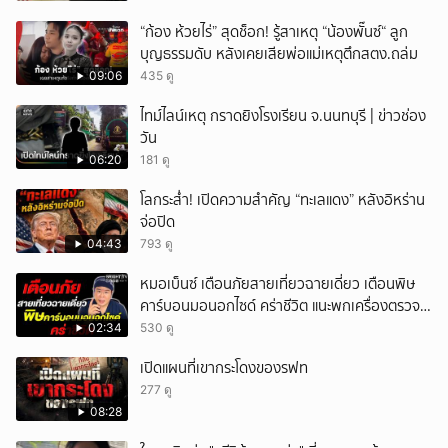
“ก้อง ห้วยไร่” สุดช็อก! รู้สาเหตุ “น้องพั๊นซ์“ ลูก
บุญธรรมดับ หลังเคยเสียพ่อแม่เหตุตึกสตง.ถล่ม
09:06
435 ดู
ไทม์ไลน์เหตุ กราดยิงโรงเรียน จ.นนทบุรี | ข่าวช่อง
วัน
06:20
181 ดู
โลกระส่ำ! เปิดความสำคัญ “ทะเลแดง” หลังอิหร่าน
จ่อปิด
04:43
793 ดู
หมอเบ็นซ์ เตือนภัยสายเที่ยวฉายเดี่ยว เตือนพิษ
คาร์บอนมอนอกไซด์ คร่าชีวิต แนะพกเครื่องตรวจ
วัดติดตัว
02:34
530 ดู
เปิดแผนที่เขากระโดงของรฟท
277 ดู
08:28