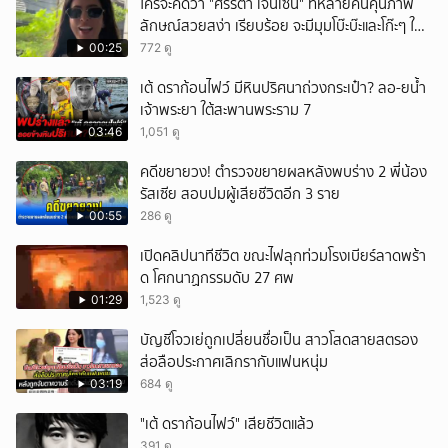
ใครจะคิดว่า "ศรีริต้า เจนเซ่น" ที่หลายคนคุ้นภาพ
ลักษณ์สวยสง่า เรียบร้อย จะมีมุมโบ๊ะบ๊ะและโก๊ะๆ ให้
ได้อมยิ้มเหมือนกัน งานนี้ทำเอาแฟนๆ ทั้งเอ็นดูทั้ง
00:25
772 ดู
หัวเราะ
เต้ ดราก้อนไฟว์ มีหินปริศนาถ่วงกระเป๋า? ลอ-ยน้ำ
เจ้าพระยา ใต้สะพานพระราม 7
03:46
1,051 ดู
คดีขยายวง! ตำรวจขยายผลหลังพบร่าง 2 พี่น้อง
รัสเซีย สอบปมผู้เสียชีวิตอีก 3 ราย
00:55
286 ดู
เปิดคลิปนาทีชีวิต ขณะไฟลุกท่วมโรงเบียร์ลาดพร้า
ด โศกนาฏกรรมดับ 27 ศพ
01:29
1,523 ดู
บัญชีโจวเย่ถูกเปลี่ยนชื่อเป็น สาวโสดสายสตรอง
ส่อลือประกาศเลิกรากับแฟนหนุ่ม
03:19
684 ดู
"เต้ ดราก้อนไฟว์" เสียชีวิตแล้ว
391 ดู