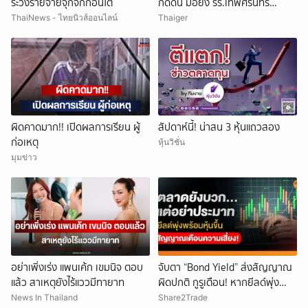
ระวังรายจ่ายจุกจิกก้อนโต
กดดัน มือยิง รร.เทพศิรินทร์
นนทบุรี
ThaiNews - ไทยนิวส์ออนไลน์
Thaiger
ผิดคาดมาก!! เปิดผลการเรียน ผู้
สัปดาห์นี้! น่าสน 3 หุ้นแถวสอง
ก่อเหตุ
หุ้นวิชั่น
มุมข่าว
อย่าเพิ่งเร่ง แพนเค้ก เขมนิจ ตอบ
จับตา “Bond Yield” ส่งสัญญาณ
แล้ว สาเหตุยังไร้แววมีทายาท
ผิดปกติ กูรูเตือน! หากยีลด์พุ่ง
พร้อมหุ้นขึ้น แรงกระแทกตลาดอาจ
News In Thailand
Share2Trade