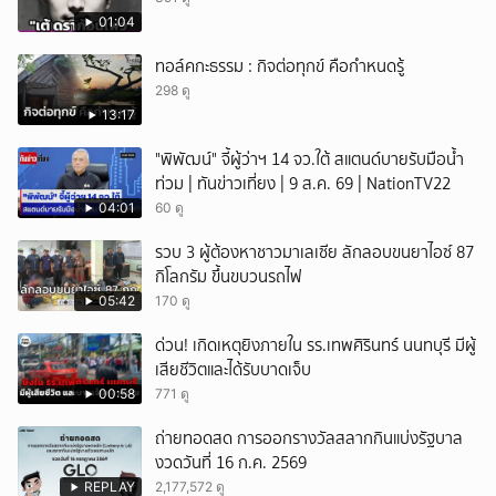
01:04
ทอล์คกะธรรม : กิจต่อทุกข์ คือกำหนดรู้
298 ดู
13:17
"พิพัฒน์" จี้ผู้ว่าฯ 14 จว.ใต้ สแตนด์บายรับมือน้ำ
ท่วม | ทันข่าวเที่ยง | 9 ส.ค. 69 | NationTV22
04:01
60 ดู
รวบ 3 ผู้ต้องหาชาวมาเลเซีย ลักลอบขนยาไอซ์ 87
กิโลกรัม ขึ้นขบวนรถไฟ
05:42
170 ดู
ด่วน! เกิดเหตุยิงภายใน รร.เทพศิรินทร์ นนทบุรี มีผู้
เสียชีวิตและได้รับบาดเจ็บ
00:58
771 ดู
ถ่ายทอดสด การออกรางวัลสลากกินแบ่งรัฐบาล
งวดวันที่ 16 ก.ค. 2569
REPLAY
2,177,572 ดู