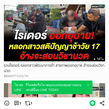
วิดีโอ
รวบไรเดอร์ หลอกสาวพัฒนาการช้า สารภาพออกอุบาย อ้างจะสอนวิชา
นวด
BRIGHTTV.CO.TH
โควตมุมมองของคุณผ่านคอนเทนต์นี้บน
รีโพสต์หรือโควตมุมมองของคุณผ่านคอน
LINE TODAY
เทนต์นี้บน LINE TODAY
1
1