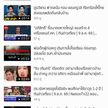
ตูนวีแกน ฟาดสนั่น ทอม แอนดรูวส์ เรียกร้องให้ไทย
ส่งเขมรพลัดถิ่นกลับบ้าน
05:14
581 ดู
"อภิสิทธิ์" ชี้อนาคตหาดใหญ่! แนะสร้าง 4
เครื่องยนต์ ศก. | ทันข่าวเที่ยง | 9 ส.ค. 69 |
NationTV22
03:07
57 ดู
พ่อเด็กผู้ก่อเหตุ เดินทางไปโรงเรียน ก่อนทรุด
ปล่อยโฮ จนท.เข้าประครอง
00:33
6,878 ดู
ั่"จิน จรินทร์" เดือดจัด! อย่ามาเสือxเรื่องชาวบ้าน
ลั่น ด่าหนู (กวาง รติชา) เหมือนด่าพี่ อย่ามายุ่งกับ
คนของผม จบ!!!
02:49
613 ดู
ตร.เร่งหาแรงจูงใจมือยิv พบศึกษาใช้อาวุธ 1-2 ปี |
ทันข่าวเที่ยง | 9 ส.ค. 69 | NationTV22 สอบ
พยานแล้ว 17 ปาก เร่งตรวจมือถือและหลักฐานที่
06:37
46 ดู
เกิดเหตุ พบปัจจัยหลายด้าน ทั้งครอบครัว โรงเรียน