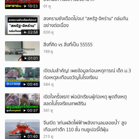
10:23
61 ดู
สงครามยังเดือดไม่จบ! "สหรัฐ-อิหร่าน" ถล่มกัน
อย่างต่อเนื่อง
02:56
636 ดู
สิ่งที่คิด vs สิ่งที่เป็น 55555
189 ดู
01:01
เปิดปมสำคัญ! เผยข้อมูลก่อนเหตุการณ์ เด็ก ม.3
ก่อเหตุสะเทือนขวัญในโรงเรียน
00:46
584 ดู
เปิดใจครั้งแรก! พ่อนักเรียนผู้ก่อเหตุ พูดถึงเหตุ
สลดในโรงเรียนเทพสิริน
00:37
561 ดู
จีนเปิด ‘แท่นผลิตไฟฟ้าพลังงานลมลอยน้ำ’ สูง
เกือบเท่าตึก 110 ชั้น ทนซูเปอร์ไต้ฝุ่น
01:40
213 ดู