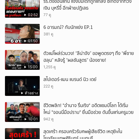
รร.ดังขอนแก่น แจงปมเด็กถูกแกล้ง ชี้เกิดจากทวง
เงิน บุหรี่จี้ อีกฝ่ายปฏิเสธ
02:52
77 ดู
6 อารมณ์? กับนักแข่ง EP.1
381 ดู
01:50
ตัวแม่โผล่ร่วมวง! “ลีน่าจัง” ขอพูดตรงๆ ถึง “พี่ชาย
ฮลุน” หลังรู้ “ผลชันสูตร” น้องชาย!
15:00
1,255 ดู
สไปเดอร์-แมน แบรนด์ นิว เดย์
222 ดู
ตัวอย่าง
ชีวิตพลิก! "อำนาจ รื่นเริง" อดีตแชมป์โลก ได้เริ่ม
ใหม่ "จอนนี่มือปราบ" ยื่นมือช่วย ดันขึ้นแท่นครูมวย
10:01
942 ดู
สุดเศร้า ครอบครัวรับศwผู้เสียชีวิต เหตุยิvใน
โรงเรียนเทพศิรินทร์ นนทบุรี