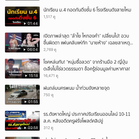
นักเรียน ม.4 กอดกันดิ่งชั้น 6 โรงเรียนดังสายไหม
1,517 ดู
01:44
เปิดภาพล่าสุด “ลำไย ไหทองคำ” เปลี่ยนไป! อวบ
ขึ้นผิดตา แฟนคลับแห่ทัก “นายห้าง” เฉลยสาเหตุ
ชัด!
06:04
2,769 ดู
โชคหล่นทับ! “หนุ่มซื้อลวด” จากร้านมือ 2 ญี่ปุ่น
ตะลึงไม่ใช่ลวดธรรมดา ช็อครู้ซ่อนมูลค่ามหาศาล!
15:18
16,471 ดู
ฝนถล่มนครพนม น้ำท่วมขังหลายจุด
750 ดู
01:55
รร.ดังหาดใหญ่ ประกาศปรับเรียนออนไลน์ 10-11
ส.ค. หลังอดีตครูฝรั่งโพสต์คลิปขู่
02:58
312 ดู