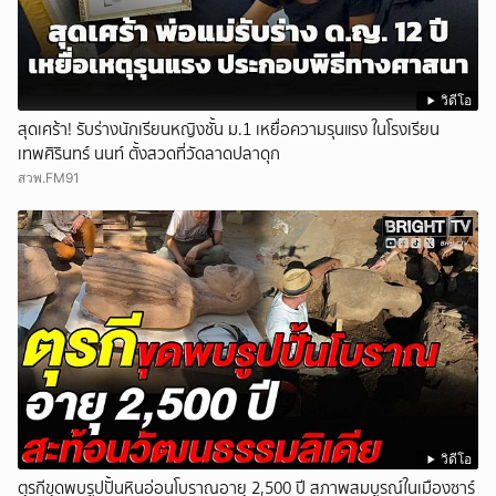
วิดีโอ
สุดเศร้า! รับร่างนักเรียนหญิงชั้น ม.1 เหยื่อความรุนแรง ในโรงเรียน
เทพศิรินทร์ นนท์ ตั้งสวดที่วัดลาดปลาดุก
สวพ.FM91
วิดีโอ
ตุรกีขุดพบรูปปั้นหินอ่อนโบราณอายุ 2,500 ปี สภาพสมบูรณ์ในเมืองซาร์