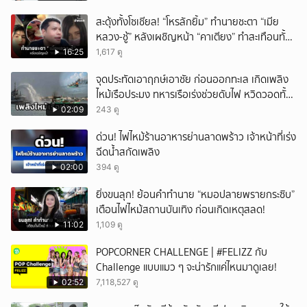
สะดุ้งทั้งโซเชียล! “โหรลักยิ้ม” ทำนายชะตา “เมีย
หลวง-ชู้” หลังเผชิญหน้า “คาเตียง” ทำสะเทือนทั้ง
ประเทศ
16:25
1,617 ดู
จุดประทัดเอาฤกษ์เอาชัย ก่อนออกทะเล เกิดเพลิง
ไหม้เรือประมง ทหารเรือเร่งช่วยดับไฟ หวิดวอดทั้ง
ลำ เคราะห์ดีไร้บาดเจ็บ จ.สงขลา
02:09
243 ดู
ด่วน! ไฟไหม้ร้านอาหารย่านลาดพร้าว เจ้าหน้าที่เร่ง
ฉีดน้ำสกัดเพลิง
02:00
394 ดู
ยิ่งขนลุก! ย้อนคำทำนาย “หมอปลายพรายกระซิบ”
เตือนไฟไหม้สถานบันเทิง ก่อนเกิดเหตุสลด!
11:02
1,109 ดู
POPCORNER CHALLENGE | #FELIZZ กับ
Challenge แบบแมว ๆ จะน่ารักแค่ไหนมาดูเลย!
02:52
7,118,527 ดู