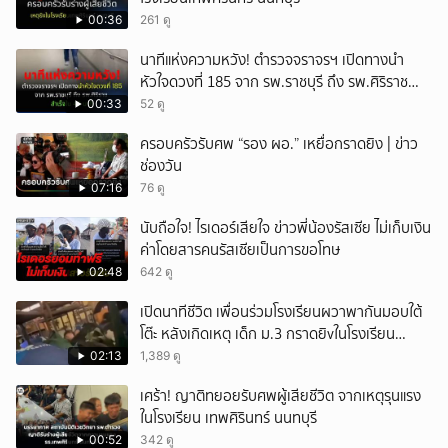
00:36
261 ดู
นาทีแห่งความหวัง! ตำรวจจราจรฯ เปิดทางนำ
หัวใจดวงที่ 185 จาก รพ.ราชบุรี ถึง รพ.ศิริราช
สำเร็จใน 48 นาที
00:33
52 ดู
ครอบครัวรับศพ “รอง ผอ.” เหยื่อกราดยิง | ข่าว
ช่องวัน
07:16
76 ดู
นับถือใจ! ไรเดอร์เสียใจ ข่าวพี่น้องรัสเซีย ไม่เก็บเงิน
ค่าโดยสารคนรัสเซียเป็นการขอโทษ
02:48
642 ดู
เปิดนาทีชีวิต เพื่อนร่วมโรงเรียนผวาพากันมอบใต้
โต๊ะ หลังเกิดเหตุ เด็ก ม.3 กราดยิvในโรงเรียน
เทพศิรินทร์นนท์ แบบไม่เลือกหน้า เสียงปืนดังสนั่น
02:13
1,389 ดู
หวั่นไหว
เศร้า! ญาติทยอยรับศพผู้เสียชีวิต จากเหตุรุนแรง
ในโรงเรียน เทพศิรินทร์ นนทบุรี
00:52
342 ดู