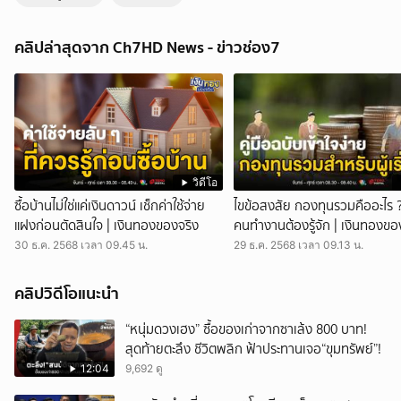
สั่งกักสิงโต 5 ตัว เพื่อปรับพฤติกรรม หลังทำร้ายมนุษย์ | ข่าวภาคค่ำ
ข่าวภาคค่ำ - ผลการชันสูตรศพ เจ้าหน้าที่สวนสัตว์ที่ถูกสิงโตทำร้าย อธิบาย
คลิปล่าสุดจาก Ch7HD News - ข่าวช่อง7
เหตุผลที่ นายเจียน ไม่หลบหนี หรือร้องขอความช่วยเหลือ ขณะที่ กรม
อุทยานแห่งชาติฯ สั่งกักสิงโต 5 ตัว เพื่อปรับพฤติกรรม ไม่ให้คุ้นชินกับการ
ทำร้ายคน ป้องกันโศกนาฏกรรมในอนาคต โดย สิงโต ที่ก่อเหตุเป็นสิงโต
หนุ่ม ชื่อว่า ทรัมป์ ทั้งหมดถูกจับใส่กรงแยกเป็น ตัวเมีย 3 ตัว และตัวผู้ 2 ตัว
รวม 5 ตัว เพื่อปรับพฤติกรรม และปิดโซนชั่วคราว ตามคำสั่งของอธิบดีกร
มอุทธยานแห่งชาติ สัตว์ป่า และพันธุ์พืช นอกจากนี้ อธิบดีฯ ยังได้สั่งให้มีการ
ตรวจสอบทุกด้าน ทั้งความแข็งแรงของกรง และมาตรการดูแลความ
ปลอดภัยของนักท่องเที่ยว และเจ้าหน้าที่ ว่ามีความพร้อมหรือไม่ ยอมรับว่า
วิดีโอ
เหตุการณ์ที่เกิดขึ้น ใช้เวลานานกว่าจะเข้าไปช่วยเหลือผู้เสียชีวิตได้ ถือเป็น
ซื้อบ้านไม่ใช่แค่เงินดาวน์ เช็กค่าใช้จ่าย
ไขข้อสงสัย กองทุนรวมคืออะไร 
บทเรียนที่ต้องปรับปรุง เพราะผู้เสียชีวิตในเหตุการณ์นี้เป็นนักท่องเที่ยว จะส่ง
แฝงก่อนตัดสินใจ | เงินทองของจริง
คนทำงานต้องรู้จัก | เงินทองขอ
ผลกระทบรุนแรงกว่านี้ พร้อมกันนี้ยังได้สั่งการให้ตรวจสอบการครอบครอง
30 ธ.ค. 2568 เวลา 09.45 น.
29 ธ.ค. 2568 เวลา 09.13 น.
สัตว์ป่าดุร้ายทั่วประเทศ ต้องถูกเลี้ยงในกรงที่ได้มาตรฐาน หรือทำตาม
เงื่อนไข ที่ได้ขึ้นทะเบียนไว้ หากฝ่าฝืนจะมีการดำเนินคดีทั้งทางอาญา และ
แพ่ง รวมถึงอาจยึดสัตว์ไปดูแลต่อที่กรมอุทยานฯ โดยที่ให้ผู้ครอบครองต้อง
คลิปวิดีโอแนะนำ
รับผิดชอบค่าใช้จ่ายทั้งหมด ด้าน ผู้บังคับการสถาบันนิติเวชวิทยา โรง
พยาบาลตำรวจ เผยถึงผลการผ่าชันสูตรศพ นายเจียน ว่า ผู้เสียชีวิตมี
“หนุ่มดวงเฮง” ซื้อของเก่าจากซาเล้ง 800 บาท!
บาดแผลฉกรรจ์ที่หน้าอก และต้นขา ที่คาดว่าทำให้เสียเลือดมาก จนเสียชีวิต
สุดท้ายตะลึง ชีวิตพลิก ฟ้าประทานเจอ“ขุมทรัพย์”!
อวัยวะต่าง ๆ ภายในอยู่ครบ แสดงว่าไม่ได้ถูกกินลงไป ส่วนเหตุที่ นายเจียน
12:04
9,692 ดู
ไม่สามารถส่งเสียง หรือเคลื่อนไหวได้ เป็นเพราะกระดูกคอหัก นางสาวรัตนา
อายุ 51 ปี น้องสาวคนเล็กของ นายเจียน เปิดเผยว่า ครอบครัวจำเป็นต้องเก็บ