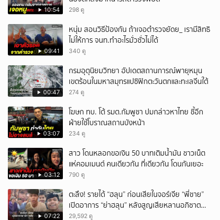
10:54
298 ดู
หนุ่ม สอนวิธีป้องกัน ถ้าเจอตำรวจยัดย_ เรามีสิทธิ
ไม่ให้การ จนท.ทำอะไรมั่วซั่วไม่ได้
09:41
340 ดู
กรมอุตุนิยมวิทยา อัปเดตสถานการณ์พายุหมุน
เขตร้อนในมหาสมุทรแปซิฟิกตะวันตกและทะเลจีนใต้
00:47
274 ดู
โฆษก ทบ. โต้ รมต.กัมพูชา ปมกล่าวหาไทย ชี้อีก
ฝ่ายใช้โบราณสถานบังหน้า
03:07
234 ดู
สาว โดนหลอกขอเงิน 50 บาทเติมน้ำมัน ชาวเน็ต
แห่คอมเมนต์ คนเดียวกัน ที่เดียวกัน โดนกันเยอะ
03:12
790 ดู
ตะลึง! รายได้ “ฮลุน” ก่อนเสียในจอร์เจีย “พี่ชาย”
เปิดอาการ “ย่าฮลุน” หลังสูญเสียหลานอภิชาต
บุตร!
07:22
29,592 ดู