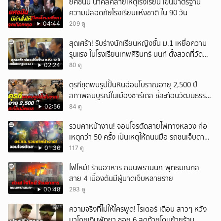
ยศชนัน นำคลี่คลายเหตุโรงเรียน เข็นมาตรฐาน
ศพของ นายเจียน ไว้ก่อน 3 ปี เพราะเป็นความเชื่อโบราณของชาวมอญ ไม่
ความปลอดภัยโรงเรียนแห่งชาติ ใน 90 วัน
เช่นนั้นจะทำให้ครอบครัวได้รับความเดือดร้อน ขณะที่เมื่อช่วงเย็นที่ผ่านมา
04:44
209 ดู
มีรายงานข่าวว่า ตัวแทนญาติของนายเจียน ได้พูดคุยกับ ตัวแทนจากซาฟารี
เวิลด์แล้ว เบื้องต้นจะได้รับเงินเยียวยาจาก กองทุนสวัสดิการของบริษัท
สุดเศร้า! รับร่างนักเรียนหญิงชั้น ม.1 เหยื่อความ
31,500 บาท ก่อน ส่วนการเยียวยาอย่างเป็นทางการ ต้องรอผลการชันสูตร
รุนแรง ในโรงเรียนเทพศิรินทร์ นนท์ ตั้งสวดที่วัด
อย่างละเอียด ที่จะทราบผลในอีก 3 วัน เพื่อนำไปหารือถึงแผนการเยียวยาใน
ลาดปลาดุก
ระยะยาวต่อไป กดติดตามช่อง CH7HD News ได้ที่ :
02:24
80 ดู
https://cutt.ly/YTch7hdnews ติดตามข่าวสารเพิ่มเติมได้ที่ :
ตุรกีขุดพบรูปปั้นหินอ่อนโบราณอายุ 2,500 ปี
https://news.ch7.com #ข่าวภาคค่ำ #ข่าวช่อง7 #CH7HDNEWS ติดตาม
CH7HD News และ TERO Digital ได้ที่ :
สภาพสมบูรณ์ในเมืองซาร์เดส ชี้สะท้อนวัฒนธรรม
https://linktr.ee/ch7hdnews_tero
ลิเดีย
02:56
84 ดู
รวบคาหน้างาน! จอมโจรตัดสายไฟทางหลวง ก่อ
เหตุกว่า 50 ครั้ง เป็นเหตุให้ถนนมือ รถชนเจ็บตาย
หลายสิบราย เสียหายราว 10 ล้าน
01:36
117 ดู
ไฟไหม้! ร้านอาหาร ถนนพรานนก-พุทธมณฑล
สาย 4 เบื้องต้นมีผู้บาดเจ็บหลายราย
00:48
293 ดู
ความจริงที่ไม่ให้ใครพูด! ไรเดอร์ เตือน สาวๆ หวัง
มาโกยเงินพัทยา ซอย 6 สุดท้ายโดนย้ายร้าน