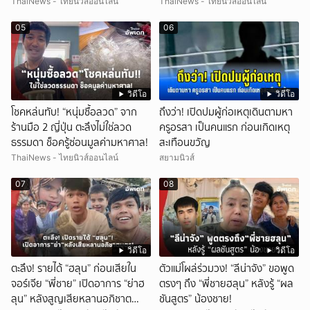
มหาศาล!
ไหร่?
ThaiNews - ไทยนิวส์ออนไลน์
ThaiNews - ไทยนิวส์ออนไลน์
05
06
วิดีโอ
วิดีโอ
โชคหล่นทับ! “หนุ่มซื้อลวด” จาก
ถึงว่า! เปิดปมผู้ก่อเหตุเดินตามหา
ร้านมือ 2 ญี่ปุ่น ตะลึงไม่ใช่ลวด
ครูอรสา เป็นคนแรก ก่อนเกิดเหตุ
ธรรมดา ช็อครู้ซ่อนมูลค่ามหาศาล!
สะเทือนขวัญ
ThaiNews - ไทยนิวส์ออนไลน์
สยามนิวส์
07
08
วิดีโอ
วิดีโอ
ตะลึง! รายได้ “ฮลุน” ก่อนเสียใน
ตัวแม่โผล่ร่วมวง! “ลีน่าจัง” ขอพูด
จอร์เจีย “พี่ชาย” เปิดอาการ “ย่าฮ
ตรงๆ ถึง “พี่ชายฮลุน” หลังรู้ “ผล
ลุน” หลังสูญเสียหลานอภิชาต
ชันสูตร” น้องชาย!