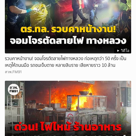
วิดีโอ
รวบคาหน้างาน! จอมโจรตัดสายไฟทางหลวง ก่อเหตุกว่า 50 ครั้ง เป็น
เหตุให้ถนนมือ รถชนเจ็บตาย หลายสิบราย เสียหายราว 10 ล้าน
สวพ.FM91