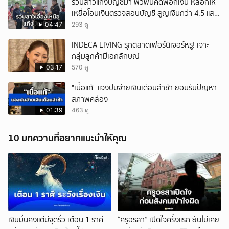
รวบสาวแก๊งบัญชีม้า พัวพันคดีฟอกเงิน หลอกให้
เหยื่อโอนเงินตรวจสอบบัญชี สูญเงินกว่า 4.5 แสน
บาท
04:47
293 ดู
INDECA LIVING รุกตลาดเฟอร์นิเจอร์หรู! เจาะ
กลุ่มลูกค้ามีเอกลักษณ์
03:17
570 ดู
"เนื้อแท้" แจงปมจ่ายเงินเดือนล่าช้า ยอมรับปัญหา
สภาพคล่อง
01:39
463 ดู
10 บทความที่อยากแนะนำให้คุณ
เงินมั่นคงแต่มีจุดรั่ว เตือน 1 ราศี
“ครูอรสา” เปิดใจครั้งแรก ยันไม่เคย