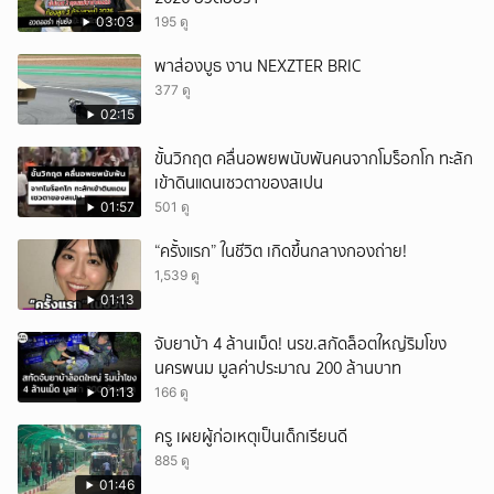
ยกเลิก
03:03
195 ดู
พาส่องบูธ งาน NEXZTER BRIC
377 ดู
02:15
ขั้นวิกฤต คลื่นอพยพนับพันคนจากโมร็อกโก ทะลัก
เข้าดินแดนเซวตาของสเปน
01:57
501 ดู
“ครั้งแรก” ในชีวิต เกิดขึ้นกลางกองถ่าย!
1,539 ดู
01:13
จับยาบ้า 4 ล้านเม็ด! นรข.สกัดล็อตใหญ่ริมโขง
นครพนม มูลค่าประมาณ 200 ล้านบาท
01:13
166 ดู
ครู เผยผู้ก่อเหตุเป็นเด็กเรียนดี
885 ดู
01:46