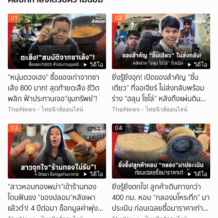
01
02
วิดีโอ
วิดีโอ
“หนุ่มดวงเฮง” ซื้อของเก่าจากซา
ยิ่งรู้ยิ่งจุก! เปิดของสำคัญ “ชิ้น
เล้ง 800 บาท! สุดท้ายตะลึง ชีวิต
เดียว” ที่จอเจียร์ ไม่ส่งกลับพร้อม
พลิก ฟ้าประทานเจอ“ขุมทรัพย์”!
ร่าง “ฮลุน โซโล่” หลังถึงแผ่นดิน
ไทย!
ThaiNews - ไทยนิวส์ออนไลน์
ThaiNews - ไทยนิวส์ออนไลน์
03
04
วิดีโอ
วิดีโอ
“สาวหอบทองพม่า”เข้าร้านทอง
ยิ่งรู้ยิ่งตกใจ! ลูกค้าเดินทางกว่า
โดนฟันธง “ของปลอม”หลังเผา
400 กม. หอบ “กลองมโหระทึก” มา
แล้วดำ! 4 ปีต่อมา ช็อกมูลค่าพุ่ง
ประเมิน ก่อนเฉลยซื้อมาราคาเท่า