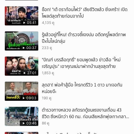
ช็อก! "เต้ ดราก้อนไฟว์" เสียชีวิตแล้ว ยิ่งเศร้า! เปิด
โพสต์สุดท้ายก่อนจากไป
05:41
4,135 ดู
รู้แล้วอยู่ที่ไหน! ตำรวจชี้แจงปม อดีตครูโพสต์ภาพ
ปืxในไลน์กลุ่ม
00:37
233 ดู
"บิณฑ์ บรรลือฤทธิ์" ยอมพูดแล้ว ข่าวลือ "ใหม่
เจริญปุระ" เอาคุณแม่มาฝากบ้านสุขสุดท้าย
27:01
1,853 ดู
สุดฮา! พ่อค้าสู้มือ ใครกดรีวิว 1 ดาว มาเจอกัน
หน่อยจ๊ะ
09:03
190 ดู
ตำรวจทางหลวง สกัดรถตู้ขนแรงงานเถื่อน 43
ชีวิต ซิ่งหนีกว่า 60 กม. ก่อนเสียหลักพุ่งเกาะกลาง
ถนน
03:46
86 ดู