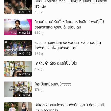
สปอยล์ Spider-Man เป็นเหตุ! หนุ่มซัดกันนัวกลาง
เพื่อน และสื่อโซเ
โรงหนัง
01:35
531 ดู
"กานต์ ทศน" รับตั้งหลักเยอะหลังเลิก "แพมมี่" ไม่
ขอลงสาเหตุ คุยกันได้เหมือนเดิม
02:53
330 ดู
รวบชายก่อเหตุลักทรัพย์อดีตนายจ้าง แอบเปิด
โกดังลักสายไฟมูลค่าหลักแสน
01:45
375 ดู
แค่คำนี้คำเดียว อะไรก็เป็นไปได้
517 ดู
02:59
ใครเป็นเหมือนกันบ้างงงง
176 ดู
02:34
อัปเดต 2 คุณแม่ดาราคนดังท้องลูก 3 ท้องสวยปี
2026 อวดออร่า