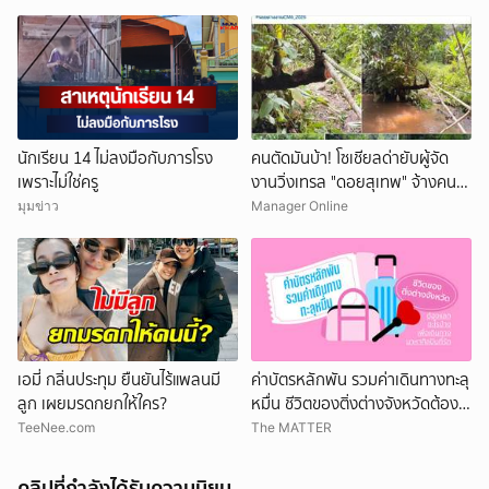
รออยู่ข้างหน้า
นักเรียน 14 ไม่ลงมือกับภารโรง
คนตัดมันบ้า! โซเชียลด่ายับผู้จัด
เพราะไม่ใช่ครู
งานวิ่งเทรล "ดอยสุเทพ" จ้างคน
ตัดต้นไม้ปรับเส้นทางในเขตอุทยา
มุมข่าว
Manager Online
นฯ อ้างเข้าใจผิด
เอมี่ กลิ่นประทุม ยืนยันไร้แพลนมี
ค่าบัตรหลักพัน รวมค่าเดินทางทะลุ
ลูก เผยมรดกยกให้ใคร?
หมื่น ชีวิตของติ่งต่างจังหวัดต้อง
แลกอะไรบ้าง เพื่อเดินทางมาหา
TeeNee.com
The MATTER
ศิลปินที่รัก
คลิปที่กำลังได้รับความนิยม