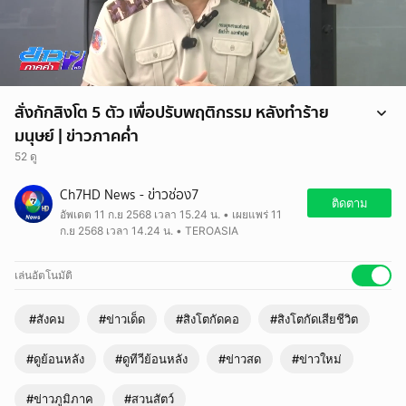
สั่งกักสิงโต 5 ตัว เพื่อปรับพฤติกรรม หลังทำร้าย
มนุษย์ | ข่าวภาคค่ำ
52 ดู
Ch7HD News - ข่าวช่อง7
ติดตาม
อัพเดต 11 ก.ย 2568 เวลา 15.24 น. • เผยแพร่ 11
ก.ย 2568 เวลา 14.24 น. • TEROASIA
เล่นอัตโนมัติ
#สังคม
#ข่าวเด็ด
#สิงโตกัดคอ
#สิงโตกัดเสียชีวิต
#ดูย้อนหลัง
#ดูทีวีย้อนหลัง
#ข่าวสด
#ข่าวใหม่
#ข่าวภูมิภาค
#สวนสัตว์