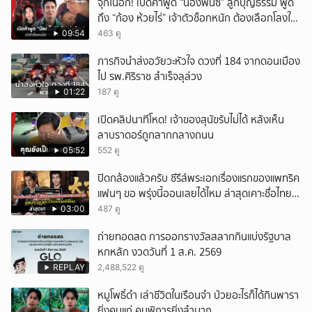
จุกในอก! เปิดคำพูด “น้องพั๊นซ์” ลูกบุญธรรม พูด
ถึง “ก้อง ห้วยไร่” เจ้าตัวช็อกหนัก ต้องเลือกโลงให้
ลูก!
09:54
463 ดู
ภารกิจนำส่งอวัยวะหัวใจ ดวงที่ 184 จากดอนเมือง
ไป รพ.ศิริราช สำเร็จลุล่วง
01:22
187 ดู
เปิดคลิปนาทีโหด! เจ้าของสุนัขรับไม่ได้ หลังเห็น
ลาบราดอร์ถูกลากกลางถนน
05:52
552 ดู
ปิดกล้องแล้วครับ ซีรีส์พระเอกเรื่องแรกของแพทริค
แฟนๆ ขอ พรุ่งนี้ออนเลยได้ไหม ล่าสุดเคาะชื่อไทย
แล้ว
03:00
487 ดู
ถ่ายทอดสด การออกรางวัลสลากกินแบ่งรัฐบาล
หกหลัก งวดวันที่ 1 ส.ค. 2569
REPLAY
2,488,522 ดู
หมูโพธิ์ดำ เล่าชีวิตในเรือนจำ ป่วยอะไรก็ได้กินพารา
ยิ่งคนแก่ คนพิการยิ่งลำบาก