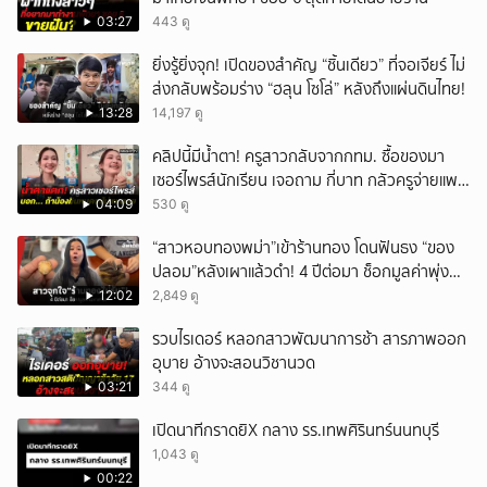
03:27
443 ดู
ยิ่งรู้ยิ่งจุก! เปิดของสำคัญ “ชิ้นเดียว” ที่จอเจียร์ ไม่
ส่งกลับพร้อมร่าง “ฮลุน โซโล่” หลังถึงแผ่นดินไทย!
13:28
14,197 ดู
คลิปนี้มีน้ำตา! ครูสาวกลับจากกทม. ซื้อของมา
เซอร์ไพรส์นักเรียน เจอถาม กี่บาท กลัวครูจ่ายแพง
w
04:09
530 ดู
“สาวหอบทองพม่า”เข้าร้านทอง โดนฟันธง “ของ
ปลอม”หลังเผาแล้วดำ! 4 ปีต่อมา ช็อกมูลค่าพุ่ง
มหาศาล!
12:02
2,849 ดู
รวบไรเดอร์ หลอกสาวพัฒนาการช้า สารภาพออก
อุบาย อ้างจะสอนวิชานวด
03:21
344 ดู
เปิดนาทีกราดยิX กลาง รร.เทพศิรินทร์นนทบุรี
1,043 ดู
00:22