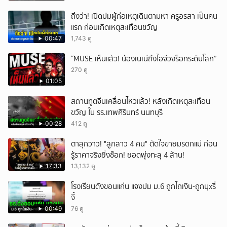
ถึงว่า! เปิดปมผู้ก่อเหตุเดินตามหา ครูอรสา เป็นคน
แรก ก่อนเกิดเหตุสะเทือนขวัญ
00:47
1,743 ดู
“MUSE เห็นแล้ว! น้องเนเน่ถึงไอจีวงร็อกระดับโลก”
270 ดู
01:05
สถานทูตจีนเคลื่อนไหวแล้ว! หลังเกิดเหตุสะเทือน
ขวัญ ใน รร.เทพศิรินทร์ นนทบุรี
00:28
412 ดู
ตาลุกวาว! "ลูกสาว 4 คน" ตัดใจขายมรดกแม่ ก่อน
รู้ราคาจริงยิ่งช็อก! ยอดพุ่งทะลุ 4 ล้าน!
17:33
13,132 ดู
โรงเรียนดังขอนแก่น แจงปม ม.6 ถูกไถเงิน-ถูกบุxรี่
จี้
00:49
76 ดู