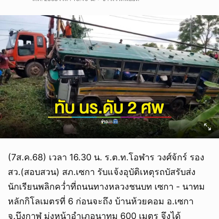
(7ส.ค.68) เวลา 16.30 น. ร.ต.ท.โอฬาร วงศ์จ้กร์ รอง
สว.(สอบสวน) สภ.เซกา รับแจ้งอุบัติเหตุรถบัสรับส่ง
นักเรียนพลิกคว่ำที่ถนนทางหลวงชนบท เซกา - นาทม
หลักกิโลเมตรที่ 6 ก่อนจะถึง บ้านห้วยคอม อ.เซกา
จ.บึงกาฬ มุ่งหน้าอำเภอนาทม 600 เมตร จึงได้