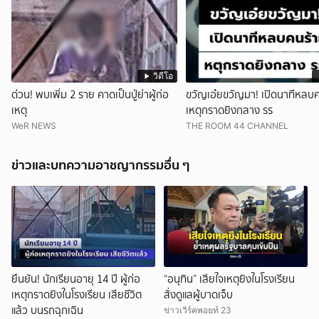
วิดีโอ
ด่วน! พบเพิ่ม 2 ราย คาดเป็นปู่ย่าผู้ก่อ
ขวัญเอ๋ยขวัญมา! เปิดนาทีหลบ
เหตุ
เหตุกราดยิงกลาง รร
WeR NEWS
THE ROOM 44 CHANNEL
ข่าวและบทความอาชญากรรมอื่น ๆ
ยืนยัน! นักเรียนอายุ 14 ปี ผู้ก่อ
“อนุทิน” เสียใจเหตุยิงในโรงเรียน
เหตุกราดยิงในโรงเรียน เสียชีวิต
สั่งดูแลผู้บาดเจ็บ
แล้ว บนรถฉุกเฉิน
ข่าวเวิร์คพอยท์ 23