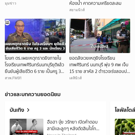
ห้องน้ำ คาดความเครียดสะสม
มุมข่าว
สยามนิวส์
โฆษก ตร.เผยเหตุกราดยิงภายใน
ยอดสังเวยเหตุยิงโรงเรียน
โรงเรียนเทพศิรินทร์นนทบุรียุติแล้ว
เทพศิรินทร์ นนทบุรี พุ่ง 9 ศพ เจ็บ
ยืนยันผู้เสียชีวิต 6 ราย เป็นครู 3
15 ราย สาหัส 2 ตำรวจเร่งสอบปม
ราย นักเรียน 3 ราย
อาวุธ-แรงจูงใจ
สวพ.FM91
เดลินิวส์
ข่าวและบทความยอดนิยม
บันเทิง
ไลฟ์สไตล
ฮือฮา จุ๋ย วรัทยา เปิดคำตอบ
สามีเเละลูกๆ หลังตัดสินใจโกน