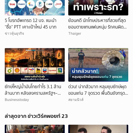
5 โบรกอัพเกรด 12 บจ. แนะนำ
ย้อนคดี นักโทษประหารที่สวยที่สุด
“ซื้อ” PTT เคาะเป้าใหม่ 45 บาท
ยอมตายแทนแฟนหนุ่ม รักคนผิด
ชีวิตดิ่งเหว
ข่าวหุ้นธุรกิจ
Thaiger
ยกเลิก
ยักษ์ใหญ่น้ำมันโกยกำไร 3.1 ล้าน
ด่วน! น่ากลัวมาก หลุมยุบยักษ์ผุด
ล้านบาท หลังสงครามสหรัฐฯ–
ขอนแก่น 7 จุดรวด พื้นดินยังทรุด
อิหร่านดันราคาพลังงานพุ่ง
ไม่หยุด ชาวบ้านผวาหนัก
Businesstoday
สยามนิวส์
ล่าสุดจาก ข่าวเวิร์คพอยท์ 23