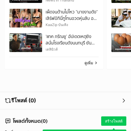
ผม
News In Thailand
เผ็ดจนต้านไม่ไหว “นางงามดัง”
เสิร์ฟบิกินี่ทูโทนอวดหุ่นสับ ออ
ร่าพุ่งทุกช็อต
KaaZip บันเทิง
‘แทค ภรัณยู’ อัปเดตเหตุยิง
สนั่นโรงเรียนดังนนทบุรี ยัน
กู้ภัยดูแลเต็มที่-น้องๆ บางส่วน
เดลินิวส์
ปลอดภัย
ดูเพิ่ม
รีโพสต์ (0)
โพสต์ทั้งหมด(0)
สร้างโพสต์