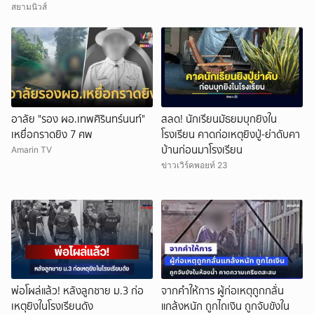
สยามนิวส์
อาลัย "รอง ผอ.เทพศิรินทร์นนท์"
สลด! นักเรียนมัธยมบุกยิงใน
เหยื่อกราดยิง 7 ศพ
โรงเรียน คาดก่อเหตุยิงปู่-ย่าดับคา
บ้านก่อนมาโรงเรียน
Amarin TV
ข่าวเวิร์คพอยท์ 23
พ่อโผล่แล้ว! หลังลูกชาย ม.3 ก่อ
จากคำให้การ ผู้ก่อเหตุถูกกลั่น
เหตุยิงในโรงเรียนดัง
แกล้งหนัก ถูกไถเงิน ถูกจับขังใน