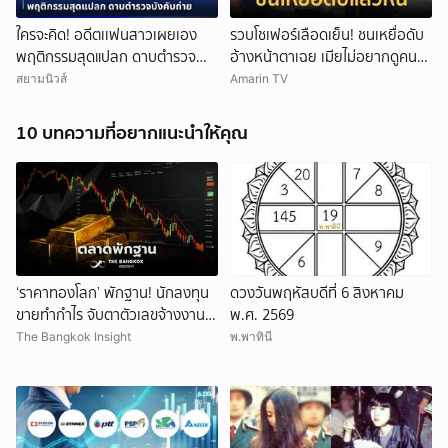
ใครจะคิด! อดีตเเฟนสาวเผยเอง
รวบโชเฟอร์เลือดเย็น! ชนเหยื่อดับ
พฤติกรรมสุดแปลก ดาบตำรวจ
อ้างหน้าตาเฉย เมียไม่อยากดูคน
บังคับถ่าย
เจ็บ
สยามนิวส์
Amarin TV
10 บทความที่อยากแนะนำให้คุณ
‘ราคาทองโลก’ พักฐาน! นักลงทุน
ดวงวันพฤหัสบดีที่ 6 สิงหาคม
ขายทำกำไร จับตาตัวเลขจ้างงาน
พ.ศ. 2569
สหรัฐ
The Bangkok Insight
พ.พาทินี