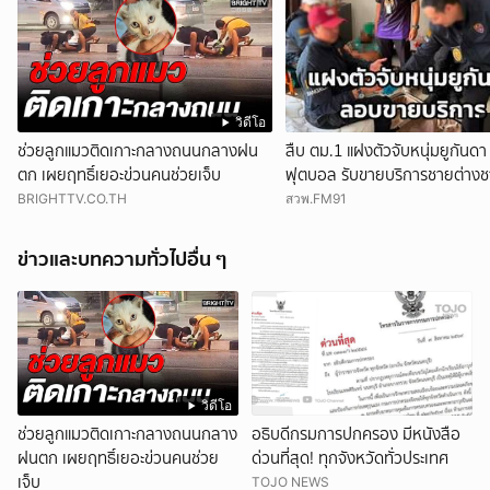
วิดีโอ
ช่วยลูกแมวติดเกาะกลางถนนกลางฝน
สืบ ตม.1 แฝงตัวจับหนุ่มยูกันดา
ตก เผยฤทธิ์เยอะข่วนคนช่วยเจ็บ
ฟุตบอล รับขายบริการชายต่างชา
แอปหาคู่ พบอยู่เกินกำหนดอนุ
BRIGHTTV.CO.TH
สวพ.FM91
ข่าวและบทความทั่วไปอื่น ๆ
วิดีโอ
ช่วยลูกแมวติดเกาะกลางถนนกลาง
อธิบดีกรมการปกครอง มีหนังสือ
ฝนตก เผยฤทธิ์เยอะข่วนคนช่วย
ด่วนที่สุด! ทุกจังหวัดทั่วประเทศ
เจ็บ
TOJO NEWS