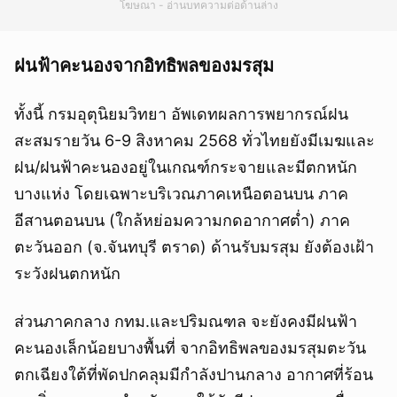
โฆษณา - อ่านบทความต่อด้านล่าง
ฝนฟ้าคะนองจากอิทธิพลของมรสุม
ทั้งนี้ กรมอุตุนิยมวิทยา อัพเดทผลการพยากรณ์ฝน
สะสมรายวัน 6-9 สิงหาคม 2568 ทั่วไทยยังมีเมฆและ
ฝน/ฝนฟ้าคะนองอยู่ในเกณฑ์กระจายและมีตกหนัก
บางแห่ง โดยเฉพาะบริเวณภาคเหนือตอนบน ภาค
อีสานตอนบน (ใกล้หย่อมความกดอากาศต่ำ) ภาค
ตะวันออก (จ.จันทบุรี ตราด) ด้านรับมรสุม ยังต้องเฝ้า
ระวังฝนตกหนัก
ส่วนภาคกลาง กทม.และปริมณฑล จะยังคงมีฝนฟ้า
คะนองเล็กน้อยบางพื้นที่ จากอิทธิพลของมรสุมตะวัน
ตกเฉียงใต้ที่พัดปกคลุมมีกำลังปานกลาง อากาศที่ร้อน