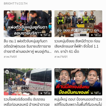
BRIGHTTV.CO.TH
วิดีโอ
วิดีโอ
สืบ ตม.1 แฝงตัวจับหนุ่มยูกันดา
รวบหนุ่มขี่จยย.ซิ่งหนีตำรวจ ก่อน
อดีตนักฟุตบอล รับขายบริการชาย
เสียหลักชนเสาไฟฟ้า ยึดไอซ์ 1.1
ต่างชาติ ผ่านแอปหาคู่ พบอยู่เกิน
กก. ยาบ้า 61 เม็ด
กำหนดอนุญาต
สวพ.FM91
สวพ.FM91
วิดีโอ
วิดีโอ
รวบโชเฟอร์เลือดเย็น ขับรถชน
หนุ่มใหญ่ ตอบ! ป๋องคนของตำรวจ
เหยื่อก่อนหลบหนี อ้างหน้าตาเฉย
แต่ที่โดนจับเพราะในพื้นที่เริ่มจะคุมไม่