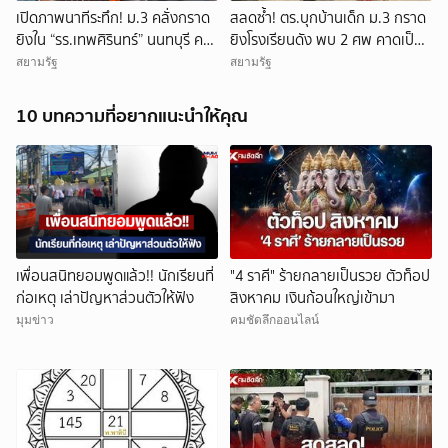
เปิดภาพนาทีระทึก! ม.3 คลั่งกราด
สลดซ้ำ! ตร.บุกบ้านเด็ก ม.3 กราด
ยิงใน “รร.เทพศิรินทร์” นนทบุรี ครู
ยิงโรงเรียนดัง พบ 2 ศพ คาดเป็น
ดับ 2 บาดเจ็บกว่า 20 ราย ก่อนยิง
ปู่-ย่า โดนสังหารก่อนก่อเหตุ
สยามรัฐ
สยามรัฐ
ตัวเองเสียชีวิตหน้าห้องเรียน
10 บทความที่อยากแนะนำให้คุณ
ยกเลิก
เพื่อนสนิทยอมพูดแล้ว!! นักเรียนที่
"4 ราศี" ร้ายกลายเป็นรวย ตัวท็อป
ก่อเหตุ เล่าปัญหาส่วนตัวให้ฟัง
สิงหาคม เงินก้อนใหญ่เข้ามา
มุมข่าว
คมชัดลึกออนไลน์