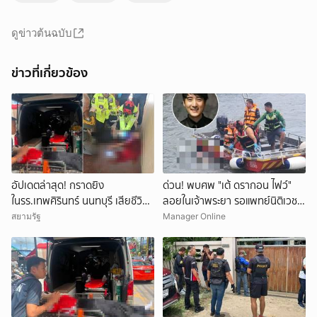
ดูข่าวต้นฉบับ
ข่าวที่เกี่ยวข้อง
อัปเดตล่าสุด! กราดยิง
ด่วน! พบศพ "เต้ ดรากอน ไฟว์"
ในรร.เทพศิรินทร์ นนทบุรี เสียชีวิต
ลอยในเจ้าพระยา รอแพทย์นิติเวช-
รวม 7 ราย เป็นครู 3 ราย นักเรียน
ตร.มาตรวจสอบ
สยามรัฐ
Manager Online
3 ราย และผู้ก่อเหตุ 1 ราย บาดเจ็บ
กว่า 15 ราย