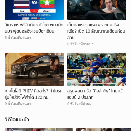
วิเคราะห์-พรีวิวทีมชาติไทย พบ เมีย
เด็กก่อเหตุรุนแรงเพราะเกมจริง
นมา ฟุตบอลชิงแชมป์อาเซียน
หรือ? เปิด 10 สัญญาณเตือนก่อน
สาย
5 ชั่วโมงที่ผ่านมา
6 ชั่วโมงที่ผ่านมา
เทคโนโลยี PHEV คืออะไร? ทำไมรถ
สรุปผลตะกร้อ "คิงส์ คัพ" ไทยคว้า
รุ่นใหม่วิ่งไฟฟ้าได้ 120 กม.
แชมป์ 2 ประเภท
9 ชั่วโมงที่ผ่านมา
9 ชั่วโมงที่ผ่านมา
วิดีโอแนะนำ