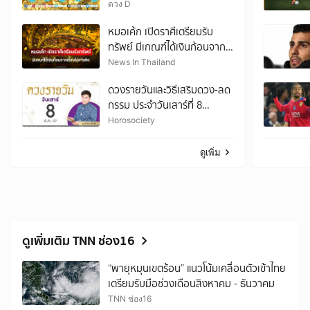
อะไรก็เป็นเงินเป็นทอง
ดวง D
หมอเค้ก เปิดราศีเตรียมรับ
ทรัพย์ มีเกณฑ์ได้เงินก้อนจาก
เรื่องไม่คาดคิด
News In Thailand
ดวงรายวันและวิธีเสริมดวง-ลด
กรรม ประจำวันเสาร์ที่ 8
สิงหาคม 2569
Horosociety
ดูเพิ่ม
ดูเพิ่มเติม TNN ช่อง16
“พายุหมุนเขตร้อน” แนวโน้มเคลื่อนตัวเข้าไทย
เตรียมรับมือช่วงเดือนสิงหาคม - ธันวาคม
TNN ช่อง16