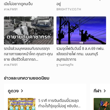
เมียไม่อยากดูคนเจ็บ
อยู่
สวพ.FM91
BRIGHTTV.CO.TH
รถนั่งส่วนบุคคลชนกับรถบรรทุก
รวมจุดไฟดับวันนี้ 8 ส.ค.69 กฟน.
กลางทางแยกหน้าโคก คุณตา-คุณ
แจ้งงดจ่ายไฟ กทม. นนนทบุรี
ยาย เสียชีวิตในซากรถ
สมุทรปราการ
จ.พระนครศรีอยุธยา
สวพ.FM91
ฐานเศรษฐกิจ
ข่าวและบทความยอดนิยม
ดูดวง
กีฬา
5 ราศี การเงินเดือนนี้รวยสุด
ทำอะไรก็รุ่งฉุดไม่อยู่ หยิบจับ