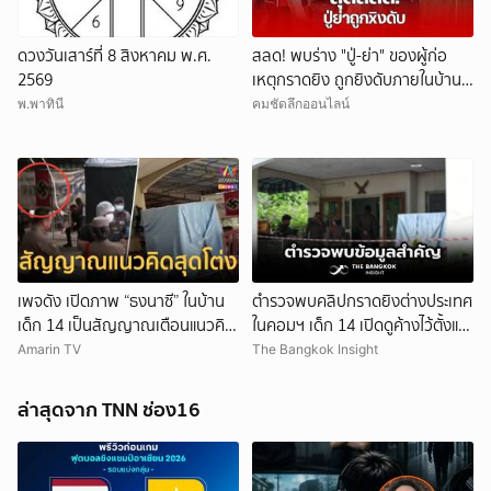
ดวงวันเสาร์ที่ 8 สิงหาคม พ.ศ.
สลด! พบร่าง "ปู่-ย่า" ของผู้ก่อ
2569
เหตุกราดยิง ถูกยิงดับภายในบ้าน
พัก
พ.พาทินี
คมชัดลึกออนไลน์
เพจดัง เปิดภาพ “ธงนาซี” ในบ้าน
ตำรวจพบคลิปกราดยิงต่างประเทศ
เด็ก 14 เป็นสัญญาณเตือนแนวคิด
ในคอมฯ เด็ก 14 เปิดดูค้างไว้ตั้งแต่
สุดโต่ง
วันที่ 30 ก.ค.
Amarin TV
The Bangkok Insight
ล่าสุดจาก TNN ช่อง16