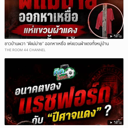
วิดีโอ
ชาวบ้านผวา “ผีแม่ม่าย” ออกหาเหยื่อ แห่แขวนผ้าแดงทั้งหมู่บ้าน
THE ROOM 44 CHANNEL
วิดีโอ