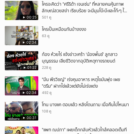
ใครจะคิดว่า "ศรีริต้า เจนเซ่น" ที่หลายคนคุ้นภาพ
ลักษณ์สวยสง่า เรียบร้อย จะมีมุมโบ๊ะบ๊ะและโก๊ะๆ ให้
ได้อมยิ้มเหมือนกัน งานนี้ทำเอาแฟนๆ ทั้งเอ็นดูทั้ง
00:25
501 ดู
หัวเราะ
ใครเป็นเหมือนกันบ้างงงง
63 ดู
02:34
ก้อง ห้วยไร่ แจ้งข่าวเศร้า 'น้องพั้นช์' ลูกสาว
บุญธรรม เสียชีวิตจากอุบัติเหตุทางรถยนต์
01:22
228 ดู
"มีน พีรวิชญ์" เร่งคุมอาหาร เหตุไขมันพุ่ง เผย
"ดรีม" ฝากไข่แล้วแต่ยังไม่เร่งแต่ง
02:34
492 ดู
โทน บางแค ตอบแล้ว หลังโดนถาม เมื่อคืนไปไหนมา
108 ดู
00:31
"แพท ณปภา" เผยเด็กกลับหัวแล้วใกล้คลอดเต็มที