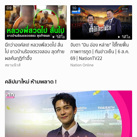
09
10
วิดีโอ
วิดีโอ
นึกว่าองค์ลง! หลวงพี่สวดไป สั่น
จับตา "มิน อ่อง หล่าย" ใช้ไทยฟื้น
ไป ชาวบ้านร้องตรวจสอบ สุดท้าย
ภาพการทูต | ทันข่าวเย็น | 6 ส.ค.
ผลค้นกุฏิทำอึ้ง
69 | NationTV22
สยามนิวส์
Nation Online
คลิปมาใหม่ ห้ามพลาด !