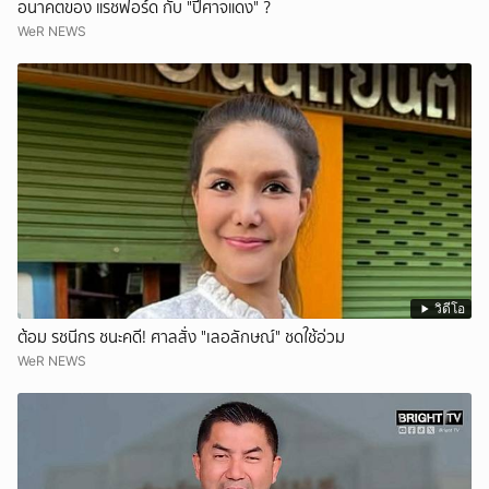
อนาคตของ แรชฟอร์ด กับ "ปีศาจแดง" ?
WeR NEWS
วิดีโอ
ต้อม รชนีกร ชนะคดี! ศาลสั่ง "เลอลักษณ์" ชดใช้อ่วม
WeR NEWS