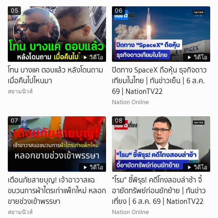
05
06
วิดีโอ
วิดีโอ
โทน บางแค ตอบแล้ว หลังโดนถาม
ปิดทาง SpaceX ถือหุ้น ธุจกิจดาว
เมื่อคืนไปไหนมา
เทียมในไทย | ทันข่าวเย็น | 6 ส.ค.
69 | NationTV22
สยามนิวส์
Nation Online
07
08
วิดีโอ
วิดีโอ
เตือนภัยสายบุญ! เจ้าอาวาสแฉ
"โรม" ชี้พิรุธ! คดีโกงสอบล่าช้า จี้
ขบวนการผ้าไตรเก่าแพ็กใหม่ หลอก
อายัดทรัพย์ก่อนยักย้าย | ทันข่าว
ขายช่วงเข้าพรรษา
เที่ยง | 6 ส.ค. 69 | NationTV22
สยามนิวส์
Nation Online