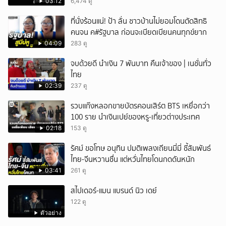
03:12
6,474 ดู
ยกเลิก
ที่นั่งร้อนแน่! ป้า ลั่น ชาวบ้านไม่ยอมโดนตัดสิทธิ
คนจน ค#รัฐบาล ก่อนจะเบียดเบียนคนทุกข์ยาก
04:09
283 ดู
จบด้วยดี นำเงิน 7 พันบาท คืนเจ้าของ | เนชั่นทั่ว
ไทย
02:39
237 ดู
รวบแก๊งหลอกขายบัตรคอนเสิร์ต BTS เหยื่อกว่า
100 ราย นำเงินเปย์ของหรู-เที่ยวต่างประเทศ
02:18
153 ดู
รัศม์ ขอโทษ อนุทิน ปมติเพลงเถียนมี่มี่ ชี้สัมพันธ์
ไทย-จีนหวานชื่น แต่หวั่นไทยโดนกดดันหนัก
03:41
261 ดู
สไปเดอร์-แมน แบรนด์ นิว เดย์
122 ดู
ตัวอย่าง