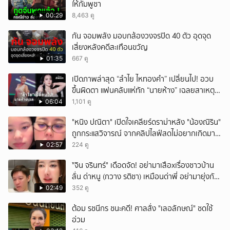
ให้กัมพูชา
00:29
8,463 ดู
กัน จอมพลัง มอบกล้องวงจรปิด 40 ตัว อุดจุด
เสี่ยงหลังคดีสะเทือนขวัญ
01:35
667 ดู
เปิดภาพล่าสุด “ลำไย ไหทองคำ” เปลี่ยนไป! อวบ
ขึ้นผิดตา แฟนคลับแห่ทัก “นายห้าง” เฉลยสาเหตุ
ชัด!
06:04
1,101 ดู
"หนิง ปณิตา" เปิดใจเคลียร์ดราม่าหลัง "น้องณิริน"
ถูกกระแสวิจารณ์ จากคลิปไลฟ์สดไม่อยากเกิดมา
หน้าเหมือนพ่อ
02:57
224 ดู
ั่"จิน จรินทร์" เดือดจัด! อย่ามาเสือxเรื่องชาวบ้าน
ลั่น ด่าหนู (กวาง รติชา) เหมือนด่าพี่ อย่ามายุ่งกับ
คนของผม จบ!!!
02:49
352 ดู
ต้อม รชนีกร ชนะคดี! ศาลสั่ง "เลอลักษณ์" ชดใช้
อ่วม