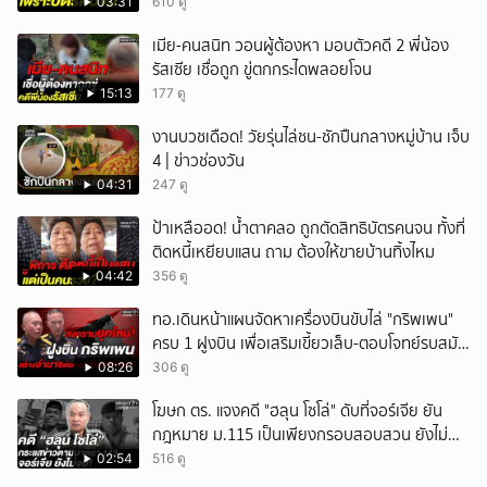
03:31
610 ดู
เมีย-คนสนิท วอนผู้ต้องหา มอบตัวคดี 2 พี่น้อง
รัสเซีย เชื่อถูก ขู่ตกกระไดพลอยโจน
15:13
177 ดู
งานบวชเดือด! วัยรุ่นไล่ชน-ชักปืนกลางหมู่บ้าน เจ็บ
4 | ข่าวช่องวัน
04:31
247 ดู
ป้าเหลืออด! น้ำตาคลอ ถูกตัดสิทธิบัตรคนจน ทั้งที่
ติดหนี้เหยียบแสน ถาม ต้องให้ขายบ้านทิ้งไหม
04:42
356 ดู
ทอ.เดินหน้าแผนจัดหาเครื่องบินขับไล่ "กริพเพน"
ครบ 1 ฝูงบิน เพื่อเสริมเขี้ยวเล็บ-ตอบโจทย์รบสมัย
ใหม่
08:26
306 ดู
โฆษก ตร. แจงคดี "ฮลุน โซโล่" ดับที่จอร์เจีย ยัน
กฎหมาย ม.115 เป็นเพียงกรอบสอบสวน ยังไม่
สรุปสาเหตุ
02:54
516 ดู