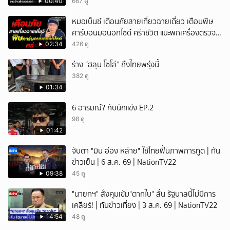
00:40
667 ดู
หมอเบ็นซ์ เตือนภัยสายเที่ยวฉายเดี่ยว เตือนพิษ
คาร์บอนมอนอกไซด์ คร่าชีวิต แนะพกเครื่องตรวจ
วัดติดตัว
02:34
426 ดู
ร่าง “ฮลุน โซโล่” ถึงไทยพรุ่งนี้
382 ดู
01:34
6 อารมณ์? กับนักแข่ง EP.2
98 ดู
01:42
จับตา "มิน อ่อง หล่าย" ใช้ไทยฟื้นภาพการทูต | ทัน
ข่าวเย็น | 6 ส.ค. 69 | NationTV22
09:38
45 ดู
"นายกฯ" สั่งคุมเข้ม"ตากใบ" ลั่น รัฐบาลนี้ไม่มีการ
เคลียร์! | ทันข่าวเที่ยง | 3 ส.ค. 69 | NationTV22
14:54
48 ดู