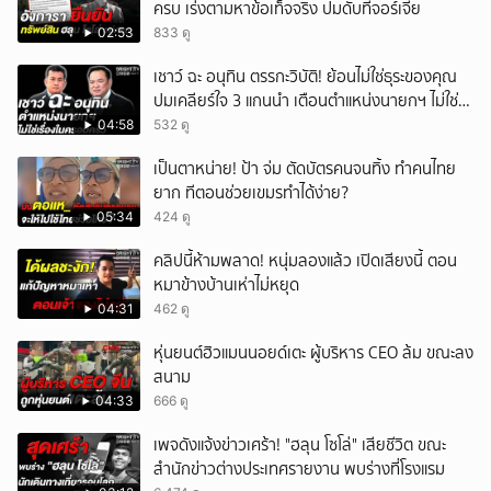
ครบ เร่งตามหาข้อเท็จจริง ปมดับที่จอร์เจีย
02:53
833 ดู
เชาว์ ฉะ อนุทิน ตรรกะวิบัติ! ย้อนไม่ใช่ธุระของคุณ
ปมเคลียร์ใจ 3 แกนนำ เตือนตำแหน่งนายกฯ ไม่ใช่
เรื่องในครอบครัว
04:58
532 ดู
เป็นตาหน่าย! ป้า จ่ม ตัดบัตรคนจนทิ้ง ทำคนไทย
ยาก ทีตอนช่วยเขมรทำได้ง่าย?
05:34
424 ดู
คลิปนี้ห้ามพลาด! หนุ่มลองแล้ว เปิดเสียงนี้ ตอน
หมาข้างบ้านเห่าไม่หยุด
04:31
462 ดู
หุ่นยนต์ฮิวแมนนอยด์เตะ ผู้บริหาร CEO ล้ม ขณะลง
สนาม
04:33
666 ดู
เพจดังแจ้งข่าวเศร้า! "ฮลุน โซโล่" เสียชีวิต ขณะ
สำนักข่าวต่างประเทศรายงาน พบร่างที่โรงแรม