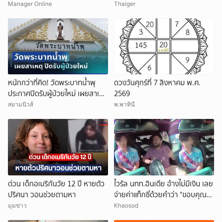
เผยให้เห็นผมบาง-ศีรษะล้าน
ชีวิตดิ่งเหว
Manager Online
Thaiger
หนักกว่าที่คิด! วัดพระบาทน้ำพุ
ดวงวันศุกร์ที่ 7 สิงหาคม พ.ศ.
ประกาศปิดรับผู้ป่วยใหม่ เผยสาเหตุ
2569
สุดสะเทือนใจ
สยามนิวส์
พ.พาทินี
ด่วน เด็กอเมริกันวัย 12 ปี หายตัว
ไวรัล นทท.อินเดีย อ้างไม่มีเงิน เลย
ปริศนา วอนช่วยตามหา
จ่ายค่าแท็กซี่ด้วยคำว่า "ขอบคุณ"
คนขับอึ้ง แห่วิจารณ์
มุมข่าว
Khaosod