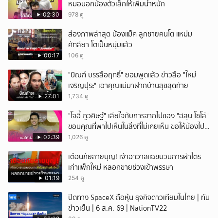
หมอบอกน้องตัวเล็กให้เพิ่มน้ำหนัก
02:30
978 ดู
ส่องภาพล่าสุด น้องแม็ค ลูกชายคนโต แหม่ม
คัทลียา โตเป็นหนุ่มแล้ว
00:17
106 ดู
"บิณฑ์ บรรลือฤทธิ์" ยอมพูดแล้ว ข่าวลือ "ใหม่
เจริญปุระ" เอาคุณแม่มาฝากบ้านสุขสุดท้าย
27:01
1,734 ดู
"โจอี้ ภูวศิษฐ์" เสียใจกับการจากไปของ "ฮลุน โซโล่"
ขอบคุณที่พาไปเห็นในสิ่งที่ไม่เคยเห็น ขอให้น้องไปสู่
สุคติ
02:39
1,026 ดู
เตือนภัยสายบุญ! เจ้าอาวาสแฉขบวนการผ้าไตร
เก่าแพ็กใหม่ หลอกขายช่วงเข้าพรรษา
01:19
254 ดู
ปิดทาง SpaceX ถือหุ้น ธุจกิจดาวเทียมในไทย | ทัน
ข่าวเย็น | 6 ส.ค. 69 | NationTV22