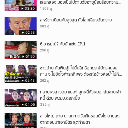
เล่นกลอง มองเป็นไปตามวัยอายุน้อยร้อยความ
สามารถ
03:30
1,503 ดู
สหรัฐฯ เตือนภัยสูงสุด ทั่วโลกเสี่ยงอันตราย
983 ดู
02:53
6 อารมณ์? กับนักแข่ง EP.1
296 ดู
01:50
ชาวบ้าน กัดฟันสู้! ไม่ยื่นสิทธิอุทธรณ์บัตรคนจน
ถาม จะไปยังไงค่ารถก็แพง ต้องห่อข้าวห่อน้ำไปกิน
อีก
02:43
262 ดู
ทนายหงส์ เจอมาเยอะ! ลูกหนี้หัวหมอ เล่นงานเจ้า
หนี้ ด้วย พ.ร.บ.ดอกเบี้ย
04:05
332 ดู
สาวใหญ่ ถาม นายกฯ จะรับผิดชอบยังไง ยายลง
จากดอยมาเอาบัตร สุดท้ายตา_