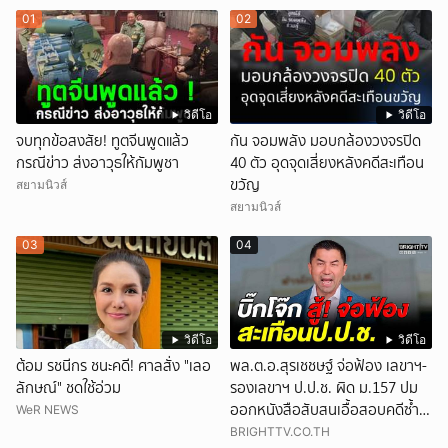
01
02
วิดีโอ
วิดีโอ
จบทุกข้อสงสัย! ทูตจีนพูดแล้ว
กัน จอมพลัง มอบกล้องวงจรปิด
กรณีข่าว ส่งอาวุธให้กัมพูชา
40 ตัว อุดจุดเสี่ยงหลังคดีสะเทือน
ขวัญ
สยามนิวส์
สยามนิวส์
03
04
วิดีโอ
วิดีโอ
ต้อม รชนีกร ชนะคดี! ศาลสั่ง "เลอ
พล.ต.อ.สุรเชชษฐ์ จ่อฟ้อง เลขาฯ-
ลักษณ์" ชดใช้อ่วม
รองเลขาฯ ป.ป.ช. ผิด ม.157 ปม
ออกหนังสือสับสนเอื้อสอบคดีซ้ำ
WeR NEWS
ซ้อน
BRIGHTTV.CO.TH