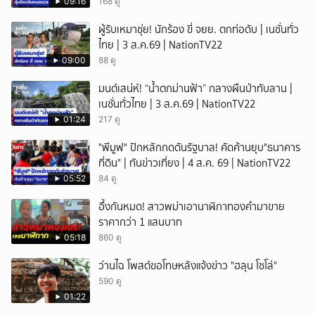
09:16
168 ดู
ผู้รับเหมาชุ่ย! นักร้อง ขี่ จยย. ตกท่อดับ | เนชั่นทั่ว
ไทย | 3 ส.ค.69 | NationTV22
09:00
88 ดู
มนต์เสน่ห์! “น้ำตกม่านฟ้า” กลางผืนป่าทับลาน |
เนชั่นทั่วไทย | 3 ส.ค.69 | NationTV22
01:24
217 ดู
"พีมูฟ" ปักหลักกดดันรัฐบาล! คัดค้านยุบ"ธนาคาร
ที่ดิน" | ทันข่าวเที่ยง | 4 ส.ค. 69 | NationTV22
05:52
84 ดู
อึ้งกันหมด! สาวพม่าเอานาฬิกาทองคำมาขาย
ราคากว่า 1 แสนบาท
05:18
860 ดู
ว่านไฉ โพสต์ขอโทษหลังแจ้งข่าว "ฮลุน โซโล่"
590 ดู
01:22