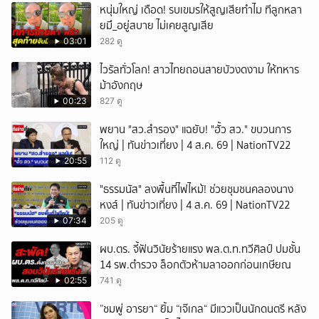
หนุ่มใหญ่ เดือด! รบเขมรให้สูญเสียทำไม ทีลูกหลา
ยมึ_อยู่สบาย ไม่เคยสูญเสีย
03:01
282 ดู
ไวรัลทั่วโลก! สาวไทยถอนสายบัวงดงาม ให้ทหาร
ม้าอังกฤษ
00:23
827 ดู
พยาน "สว.สำรอง" แฉยับ! "ฮั้ว สว." ขบวนการ
ใหญ่ | ทันข่าวเที่ยง | 4 ส.ค. 69 | NationTV22
20:55
112 ดู
"ธรรมนัส" ลงพื้นที่ไฟไหม้! ช่วยชุมชนคลองนาง
หงส์ | ทันข่าวเที่ยง | 4 ส.ค. 69 | NationTV22
07:34
205 ดู
ผบ.ตร. จี้ฟันวินัยร้ายแรง พล.ต.ท.ทวีศิลป์ ปมชั้น
14 รพ.ตำรวจ ล็อกตัวห้ามลาออกก่อนเกษียณ
02:55
741 ดู
”ชมพู่ อารยา“ ยิ้ม “เจ๊เกล“ มีแววเป็นนักดนตรี หลัง