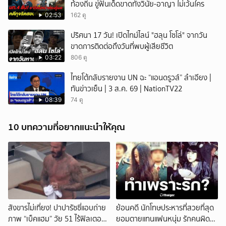
ท้องถิ่น ขู่ฟันเด็ดขาดทั้งวินัย-อาญา ไม่เว้นใคร
02:53
162 ดู
ปริศนา 17 วัน! เปิดไทม์ไลน์ "ฮลุน โซโล่" จากวัน
ขาดการติดต่อถึงวันที่พบผู้เสียชีวิต
03:22
806 ดู
ไทยโต้กลับรายงาน UN ฉะ “แอนดรูวส์” ลำเอียง |
ทันข่าวเย็น | 3 ส.ค. 69 | NationTV22
08:39
74 ดู
10 บทความที่อยากแนะนำให้คุณ
สังขารไม่เที่ยง! ปาปารัซซี่แอบถ่าย
ย้อนคดี นักโทษประหารที่สวยที่สุด
ภาพ “เบ็คแฮม” วัย 51 ไร้ฟิลเตอร์
ยอมตายแทนแฟนหนุ่ม รักคนผิด