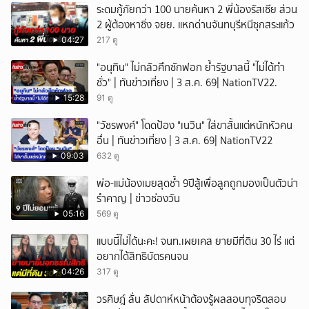
ระดมกู้ภัยกว่า 100 นายค้นหา 2 พี่น้องรัสเซีย ส่วน
2 ผู้ต้องหาซิ่ง จยย. แหกด่านจันทบุรีหนีซุกสระแก้ว
04:27
217 ดู
"อนุทิน" ไม่กลัวศึกซักฟอก ย้ำรัฐบาลนี้ "ไม่ได้ทำ
ชั่ว" | ทันข่าวเที่ยง | 3 ส.ค. 69| NationTV22.
15:28
91 ดู
"วัชรพงศ์" โดดป้อง "เนวิน" ใส่ขาสั้นแต่หนักหัวคน
อื่น | ทันข่าวเที่ยง | 3 ส.ค. 69| NationTV22
09:03
632 ดู
พ่อ-แม่น้องเมยสุดช้ำ 9ปีสู้เพื่อลูกถูกมองเป็นตัวน่า
รำคาญ | ข่าวช่องวัน
05:16
569 ดู
แบบนี้ไม่ได้นะคะ! จนท.เผยเคส ยายมีที่ดิน 30 ไร่ แต่
อยากได้สิทธิบัตรคนจน
04:26
317 ดู
วรศิษฎ์ ลั่น สัปดาห์หน้าต้องรู้ผลสอบทุจริตสอบ