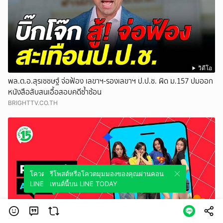
วิดีโอ
พล.ต.อ.สุรเชชษฐ์ จ่อฟ้อง เลขาฯ-รองเลขาฯ ป.ป.ช. ผิด ม.157 ปมออก
หนังสือสับสนเอื้อสอบคดีซ้ำซ้อน
BRIGHTTV.CO.TH
โควตมุมมองของคุณผ่านคอนเทนต์นี้บน
รีโพสต์หรือโควตมุมมองของคุณผ่านคอน
LINE TODAY
เทนต์นี้บน LINE TODAY