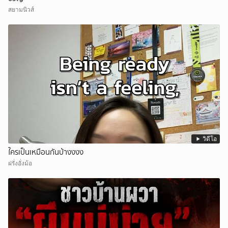
สยามนิวส์
วิดีโอ
ใครเป็นเหมือนกันบ้างงงง
ฝรั่งอั่งม้อ