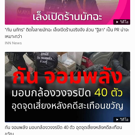
วิดีโอ
"กัน นภัทร" ติดใจสายมัทฉะ เล็งเปิดร้านจริงจัง ส่วน "ฐิสา" เป็น PR น่าจะ
เหมาะกว่า
INN News
วิดีโอ
กัน จอมพลัง มอบกล้องวงจรปิด 40 ตัว อุดจุดเสี่ยงหลังคดีสะเทือน
ขวัญ