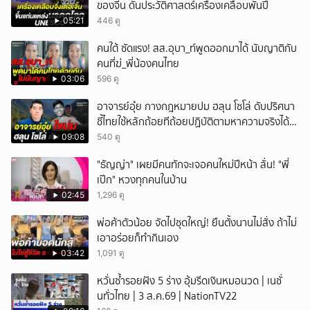
ของจีน ดันประวัติศาสตร์เครื่องเคลือบพันปี
05:21
446 ดู
คนใต้ ซัดแรง! สส.อุบา_ท์พูดออกมาได้ นับญาติกับ
คนที่ฆ่_พี่น้องคนไทย
03:06
596 ดู
อาจารย์อุ๋ย กางกฎหมายปม ฮลุน โซโล่ ดับปริศนา
ชี้ไทยใช้หลักถ้อยทีถ้อยปฏิบัติตามหาความจริงได้
แม้ไร้สนธิสัญญา
09:08
540 ดู
"ธัญญ่า" เผยมีคนทักจะเจอคนใหม่ปีหน้า ลั่น! "พี่
เป๊ก" หวงทุกคนในบ้าน
02:45
1,296 ดู
พ่อค้าตัวน้อย จัดไปชุดใหญ่! ยืนตั้งนานไม่สั่ง ถ้าไม่
เอาอร่อยก็ทำกินเอง
03:42
1,091 ดู
หวั่นซ้ำรอยฝัง 5 ร่าง อุ้มรีดเงินหมอนวด | เนชั่
นทั่วไทย | 3 ส.ค.69 | NationTV22