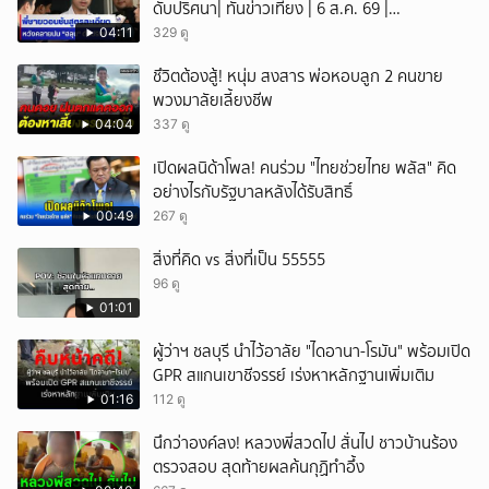
ดับปริศนา| ทันข่าวเที่ยง | 6 ส.ค. 69 |
NationTV22
04:11
329 ดู
ชึวิตต้องสู้! หนุ่ม สงสาร พ่อหอบลูก 2 คนขาย
พวงมาลัยเลี้ยงชีพ
04:04
337 ดู
เปิดผลนิด้าโพล! คนร่วม "ไทยช่วยไทย พลัส" คิด
อย่างไรกับรัฐบาลหลังได้รับสิทธิ์
00:49
267 ดู
สิ่งที่คิด vs สิ่งที่เป็น 55555
96 ดู
01:01
ผู้ว่าฯ ชลบุรี นำไว้อาลัย "ไดอานา-โรมัน" พร้อมเปิด
GPR สแกนเขาชีจรรย์ เร่งหาหลักฐานเพิ่มเติม
01:16
112 ดู
นึกว่าองค์ลง! หลวงพี่สวดไป สั่นไป ชาวบ้านร้อง
ตรวจสอบ สุดท้ายผลค้นกุฏิทำอึ้ง