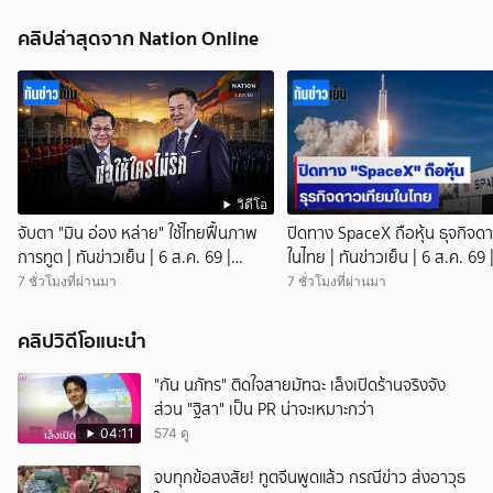
คลิปล่าสุดจาก Nation Online
วิดีโอ
จับตา "มิน อ่อง หล่าย" ใช้ไทยฟื้นภาพ
ปิดทาง SpaceX ถือหุ้น ธุจกิจด
การทูต | ทันข่าวเย็น | 6 ส.ค. 69 |
ในไทย | ทันข่าวเย็น | 6 ส.ค. 69 
NationTV22
NationTV22
7 ชั่วโมงที่ผ่านมา
7 ชั่วโมงที่ผ่านมา
คลิปวิดีโอแนะนำ
"กัน นภัทร" ติดใจสายมัทฉะ เล็งเปิดร้านจริงจัง
ส่วน "ฐิสา" เป็น PR น่าจะเหมาะกว่า
04:11
574 ดู
จบทุกข้อสงสัย! ทูตจีนพูดแล้ว กรณีข่าว ส่งอาวุธ