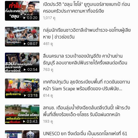
เปิดประวัติ "ฮลุน โซโล่" ยูทูบเบอร์สายแบกเป้ ก่อน
ครอบครัวประกาศตามหาที่จอร์เจีย
03:20
1,017 ดู
กลุ่มนักเรียนชาวอิตาลีเข้าพบตำรวจ-ขอโทษผู้เสีย
หาย | ข่าวช่องวัน
08:07
461 ดู
สืบนครบาล รวบเจ้าของบัญชีดัง คาบ้านย่าน
ธัญบุรี ลอบขายคลิปฟันรายได้ครึ่งแสนต่อเดือน
02:54
763 ดู
เทศกิจปทุมวัน ลุยจัดระเบียบพื้นที่ กวดขันขอทาน
หน้า Siam Scape พร้อมยึดของ-ปรับพินัย
แผงลอย
03:18
614 ดู
สทนช. เตือนลุ่มน้ำยังเฉียดล้นตลิ่งวันนี้! เฝ้าระวัง
พื้นที่เสี่ยงร้อยเอ็ด-ยโสธร รับมือฝนตกหนัก
03:43
193 ดู
UNESCO ยก จิ่งเต๋อเจิ้น เป็นมรดกโลกแห่งที่ 61