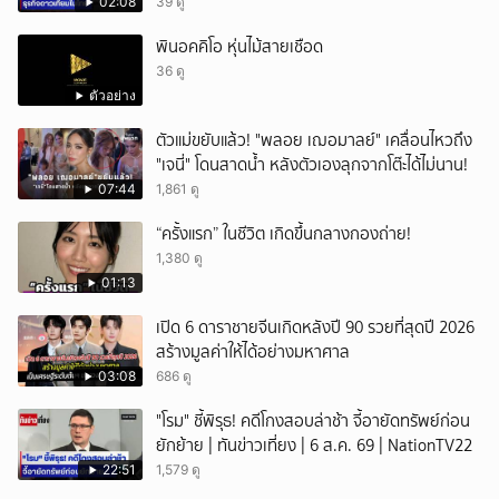
02:08
39 ดู
พินอคคิโอ หุ่นไม้สายเชือด
36 ดู
ตัวอย่าง
ตัวแม่ขยับแล้ว! "พลอย เฌอมาลย์" เคลื่อนไหวถึง
"เจนี่" โดนสาดน้ำ หลังตัวเองลุกจากโต๊ะได้ไม่นาน!
07:44
1,861 ดู
“ครั้งแรก” ในชีวิต เกิดขึ้นกลางกองถ่าย!
1,380 ดู
01:13
เปิด 6 ดาราชายจีนเกิดหลังปี 90 รวยที่สุดปี 2026
สร้างมูลค่าให้ได้อย่างมหาศาล
03:08
686 ดู
"โรม" ชี้พิรุธ! คดีโกงสอบล่าช้า จี้อายัดทรัพย์ก่อน
ยักย้าย | ทันข่าวเที่ยง | 6 ส.ค. 69 | NationTV22
22:51
1,579 ดู