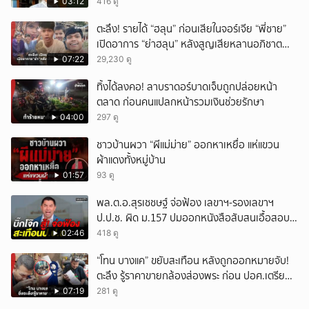
03:12
416 ดู
ตะลึง! รายได้ “ฮลุน” ก่อนเสียในจอร์เจีย “พี่ชาย”
เปิดอาการ “ย่าฮลุน” หลังสูญเสียหลานอภิชาต
บุตร!
07:22
29,230 ดู
ทิ้งได้ลงคอ! ลาบราดอร์บาดเจ็บถูกปล่อยหน้า
ตลาด ก่อนคนแปลกหน้ารวมเงินช่วยรักษา
04:00
297 ดู
ชาวบ้านผวา “ผีแม่ม่าย” ออกหาเหยื่อ แห่แขวน
ผ้าแดงทั้งหมู่บ้าน
01:57
93 ดู
พล.ต.อ.สุรเชชษฐ์ จ่อฟ้อง เลขาฯ-รองเลขาฯ
ป.ป.ช. ผิด ม.157 ปมออกหนังสือสับสนเอื้อสอบ
คดีซ้ำซ้อน
02:46
418 ดู
“โทน บางแค” ขยับสะเทือน หลังถูกออกหมายจับ!
ตะลึง รู้ราคาขายกล้องส่องพระ ก่อน ปอศ.เตรียม
บุกรวบ?
07:19
281 ดู