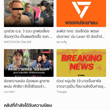
บุกช่วย ด.ช. 3 ขวบ ถูกพ่อเลี้ยง
สะพัด! กกต. จ่อเช็กบิล ‘พรรค
ซ้อมทุกวัน-เป็นแผลติดเชื้อ จนท.นำ
ประชาชน’ ปม Laser ID ส่อเข้าข่าย
ตัวส่งรพ.รักษาทันที
ยุบพรรคตาม ม.92
MATICHON ONLINE
สยามรัฐ
ส่องความหล่อ น้องแมค ลูกชาย
ด่วน! หนุ่มวัย 19 บาดเจ็บสาหัส
แหม่ม คัทลียา ยิ่งโตยิ่งออร่า
จากอาวุธปืน ที่สนามยิงปืนค่ายสุร
พระเอกพุ่ง
นารี โคราช ตำรวจเร่งสอบสาเหตุ
แนวหน้า
Thaiger
คลิปที่กำลังได้รับความนิยม