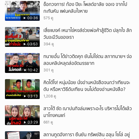
ช็อกวงการ! ก้อง ปิยะ โพสต์อาลัย จอเจ จากไป
กะทันหัน แฟนคลับใจหาย
00:36
575 ดู
เสี่ยแบงค์ เหมาไข่หงส์ช่วยพ่อค้าสู้ชีวิต ปลุกใจ สัก
วันจะมีวันของเรา
03:53
394 ดู
ทนายอั๋น โต้ข่าวติดคุก ยันไม่ใช่ตน สภาทนายฯ จ่อ
สอบคลิปหลุดส่อขัดมรรยาท
10:42
301 ดู
คิดได้ไง! หนุ่มน้อย นั่งอ่านหนังสือจนกว่าเทียนจะ
ดับ หรือหาวิธีดับเทียน จนไม่ต้องอ่านหนังสือ?
03:13
1,208 ดู
สาวใต้ ซัด ฌาปนกิจล่มเพราะอะไร บริหารไม่ได้แล้ว
มาโกงคนแก่
03:29
661 ดู
สถานทูตอังการา ยืนยัน ทรัพย์สิน ฮลุน โซโล่ อยู่