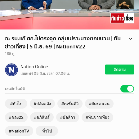
ฉะ รบ.แก้ ศก.ไม่ตรงจุด กลุ่มเปราะบางตกขบวน | ทัน
ข่าวเที่ยง | 5 มิ.ย. 69 | NationTV22
185 ดู
อภิสิทธิ์ เวชชาชีวะ ฉะ! รัฐบาลใช้เงินกู้แก้ ศก.ไม่ตรงจุด อัด! คลังตัดสิทธิ์
Nation Online
บัตรคนจนทำลูกอกตัญญู ด้าน "มัลลิกา" หาเสียงบางกะปิ โวยแทนคนกรุงฯ
ติดตาม
เผยแพร่ 05 มิ.ย. เวลา 07.06 น.
รัฐบาลตัดบัตรคนจน ลงโทษคนกตัญญูด้าน"ปลัดคลัง" รับทราบปัญหา เปิด
ทาง "พ่อแม่" อุทธรณ์ขอคืนสิทธิบัตรคนจนได้ เหตุบางคนลูกไม่ได้กลับมา
ดูแลจริง แต่ลูกก็จะไม่สามารถนำชื่อไปใช้ลดหย่อนภาษีได้อีก
เล่นอัตโนมัติ
#ทั่วไป
#ปลัดคลัง
#เนชั่นทีวี
#บัตรคนจน
#ช่อง22
#อภิสิทธิ์
#มัลลิกา
#ทันข่าวเที่ยง
#NationTV
ทั่วไป