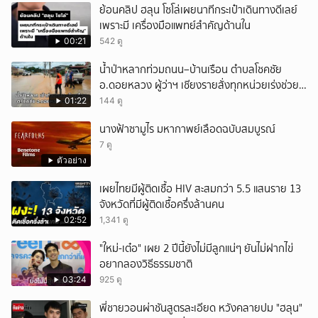
ย้อนคลิป ฮลุน โซโล่เผยนาทีกระเป๋าเดินทางดีเลย์
เพราะมี เครื่องมือแพทย์สำคัญด้านใน
00:21
542 ดู
น้ำป่าหลากท่วมถนน–บ้านเรือน ตำบลโชคชัย
อ.ดอยหลวง ผู้ว่าฯ เชียงรายสั่งทุกหน่วยเร่งช่วย
เหลือประชาชน
01:22
144 ดู
นางฟ้าซามูไร มหากาพย์เลือดฉบับสมบูรณ์
7 ดู
ตัวอย่าง
เผยไทยมีผู้ติดเชื้อ HIV สะสมกว่า 5.5 แสนราย 13
จังหวัดที่มีผู้ติดเชื้อครึ่งล้านคน
02:52
1,341 ดู
"ใหม่-เต๋อ" เผย 2 ปีนี้ยังไม่มีลูกแน่ๆ ยันไม่ฝากไข่
อยากลองวิธีธรรมชาติ
03:24
925 ดู
พี่ชายวอนผ่าชันสูตรละเอียด หวังคลายปม "ฮลุน"